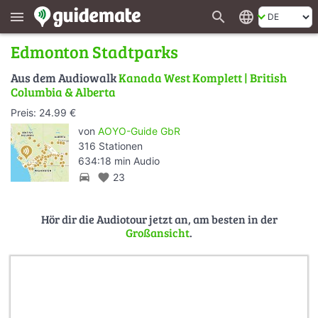
search
language
menu
Edmonton Stadtparks
Aus dem Audiowalk
Kanada West Komplett | British
Columbia & Alberta
Preis: 24.99 €
von
AOYO-Guide GbR
316 Stationen
634:18 min Audio
directions_car
favorite
23
Hör dir die Audiotour jetzt an, am besten in der
Großansicht
.