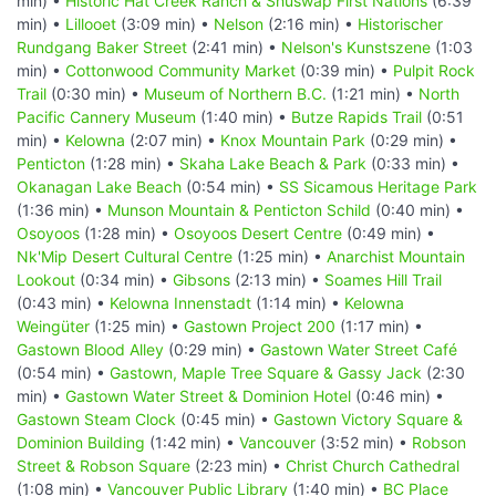
min) •
Historic Hat Creek Ranch & Shuswap First Nations
(6:39
min) •
Lillooet
(3:09 min) •
Nelson
(2:16 min) •
Historischer
Rundgang Baker Street
(2:41 min) •
Nelson's Kunstszene
(1:03
min) •
Cottonwood Community Market
(0:39 min) •
Pulpit Rock
Trail
(0:30 min) •
Museum of Northern B.C.
(1:21 min) •
North
Pacific Cannery Museum
(1:40 min) •
Butze Rapids Trail
(0:51
min) •
Kelowna
(2:07 min) •
Knox Mountain Park
(0:29 min) •
Penticton
(1:28 min) •
Skaha Lake Beach & Park
(0:33 min) •
Okanagan Lake Beach
(0:54 min) •
SS Sicamous Heritage Park
(1:36 min) •
Munson Mountain & Penticton Schild
(0:40 min) •
Osoyoos
(1:28 min) •
Osoyoos Desert Centre
(0:49 min) •
Nk'Mip Desert Cultural Centre
(1:25 min) •
Anarchist Mountain
Lookout
(0:34 min) •
Gibsons
(2:13 min) •
Soames Hill Trail
(0:43 min) •
Kelowna Innenstadt
(1:14 min) •
Kelowna
Weingüter
(1:25 min) •
Gastown Project 200
(1:17 min) •
Gastown Blood Alley
(0:29 min) •
Gastown Water Street Café
(0:54 min) •
Gastown, Maple Tree Square & Gassy Jack
(2:30
min) •
Gastown Water Street & Dominion Hotel
(0:46 min) •
Gastown Steam Clock
(0:45 min) •
Gastown Victory Square &
Dominion Building
(1:42 min) •
Vancouver
(3:52 min) •
Robson
Street & Robson Square
(2:23 min) •
Christ Church Cathedral
(1:08 min) •
Vancouver Public Library
(1:40 min) •
BC Place