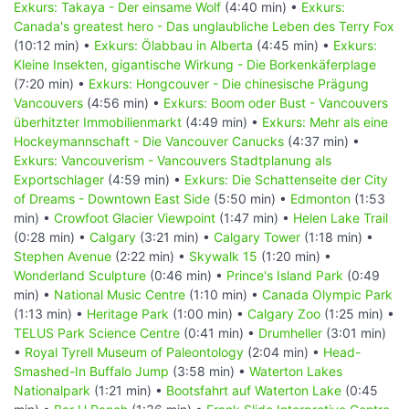
Exkurs: Takaya - Der einsame Wolf
(4:40 min) •
Exkurs:
Canada's greatest hero - Das unglaubliche Leben des Terry Fox
(10:12 min) •
Exkurs: Ölabbau in Alberta
(4:45 min) •
Exkurs:
Kleine Insekten, gigantische Wirkung - Die Borkenkäferplage
(7:20 min) •
Exkurs: Hongcouver - Die chinesische Prägung
Vancouvers
(4:56 min) •
Exkurs: Boom oder Bust - Vancouvers
überhitzter Immobilienmarkt
(4:49 min) •
Exkurs: Mehr als eine
Hockeymannschaft - Die Vancouver Canucks
(4:37 min) •
Exkurs: Vancouverism - Vancouvers Stadtplanung als
Exportschlager
(4:59 min) •
Exkurs: Die Schattenseite der City
of Dreams - Downtown East Side
(5:50 min) •
Edmonton
(1:53
min) •
Crowfoot Glacier Viewpoint
(1:47 min) •
Helen Lake Trail
(0:28 min) •
Calgary
(3:21 min) •
Calgary Tower
(1:18 min) •
Stephen Avenue
(2:22 min) •
Skywalk 15
(1:20 min) •
Wonderland Sculpture
(0:46 min) •
Prince's Island Park
(0:49
min) •
National Music Centre
(1:10 min) •
Canada Olympic Park
(1:13 min) •
Heritage Park
(1:00 min) •
Calgary Zoo
(1:25 min) •
TELUS Park Science Centre
(0:41 min) •
Drumheller
(3:01 min)
•
Royal Tyrell Museum of Paleontology
(2:04 min) •
Head-
Smashed-In Buffalo Jump
(3:58 min) •
Waterton Lakes
Nationalpark
(1:21 min) •
Bootsfahrt auf Waterton Lake
(0:45