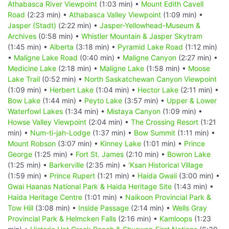
Athabasca River Viewpoint
(1:03 min) •
Mount Edith Cavell
Road
(2:23 min) •
Athabasca Valley Viewpoint
(1:09 min) •
Jasper (Stadt)
(2:22 min) •
Jasper-Yellowhead-Museum &
Archives
(0:58 min) •
Whistler Mountain & Jasper Skytram
(1:45 min) •
Alberta
(3:18 min) •
Pyramid Lake Road
(1:12 min)
•
Maligne Lake Road
(0:40 min) •
Maligne Canyon
(2:27 min) •
Medicine Lake
(2:18 min) •
Maligne Lake
(1:58 min) •
Moose
Lake Trail
(0:52 min) •
North Saskatchewan Canyon Viewpoint
(1:09 min) •
Herbert Lake
(1:04 min) •
Hector Lake
(2:11 min) •
Bow Lake
(1:44 min) •
Peyto Lake
(3:57 min) •
Upper & Lower
Waterfowl Lakes
(1:34 min) •
Mistaya Canyon
(1:09 min) •
Howse Valley Viewpoint
(2:04 min) •
The Crossing Resort
(1:21
min) •
Num-ti-jah-Lodge
(1:37 min) •
Bow Summit
(1:11 min) •
Mount Robson
(3:07 min) •
Kinney Lake
(1:01 min) •
Prince
George
(1:25 min) •
Fort St. James
(2:10 min) •
Bowron Lake
(1:25 min) •
Barkerville
(2:35 min) •
'Ksan Historical Village
(1:59 min) •
Prince Rupert
(1:21 min) •
Haida Gwaii
(3:00 min) •
Gwai Haanas National Park & Haida Heritage Site
(1:43 min) •
Haida Heritage Centre
(1:01 min) •
Naikoon Provincial Park &
Tow Hill
(3:08 min) •
Inside Passage
(2:14 min) •
Wells Gray
Provincial Park & Helmcken Falls
(2:16 min) •
Kamloops
(1:23