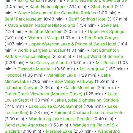
min) •
Bar U Ranch
(1:36 min) •
Frank Slide Interpretive Centre
(4:05 min) •
Banff Nationalpark
(2:14 min) •
Stadt Banff
(2:11
min) •
Whyte Museum of the Canadian Rockies
(1:03 min) •
Banff Park Museum
(0:43 min) •
Banff Springs Hotel
(3:07 min)
•
Cave & Basin National Historic Site
(1:34 min) •
Bow Falls
(1:24 min) •
Sulphur Mountain
(2:02 min) •
Upper Hot Springs
(1:01 min) •
Waterton Village
(1:07 min) •
Red Rock Canyon
(1:07 min) •
Upper Waterton Lake & Prince of Wales Hotel
(1:04
min) •
World's Largest Dinosaur
(1:01 min) •
Fort Edmonton
Park & Historical Village
(2:53 min) •
TELUS World of Science
(0:36 min) •
Art Gallery of Alberta
(0:50 min) •
Mt. Rundle
(1:03
min) •
Cascade Mountain
(0:50 min) •
Mt. Norquay
(1:59 min) •
Hoodoos
(1:38 min) •
Vermillion Lake
(1:29 min) •
Lake
Minnewanka
(2:05 min) •
Bow Valley Parkway
(1:59 min) •
Johnston Canyon
(2:36 min) •
Castle Mountain
(2:52 min) •
Outlet Creek Viewpoint (Morant’s Curve)
(1:28 min) •
Lake
Louise Stadt
(1:03 min) •
Lake Louise Sightseeing Gondola
(1:40 min) •
Lake Louise C.P.R. Bahnhof
(1:08 min) •
Lake
Louise (See)
(5:28 min) •
Fairmont Chateau Lake Louise Hotel
(2:00 min) •
Wanderung Lake Louise Seeufer
(0:40 min) •
Wanderung Agnessee
(0:53 min) •
Wanderung Plain of Six
Glaciers
(0:46 min) •
Moraine Lake
(2:57 min) •
Wanderung