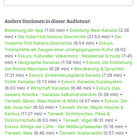
Andere Stationen in dieser Audiotour:
Bedienung der App
(1:00 min) •
Einleitung West-Kanada
(3:28
min) •
Die frühe First Nations Geschichte
(21:53 min) •
Die
moderne First Nations Geschichte
(8:54 min) •
Exkurs:
Totempfähle als Zeugen einer untergegangenen Kultur
(6:02
min) •
Exkurs: Kultureller Völkermord - Residential Schools
(7:45
min) •
Geographie Kanadas
(1:58 min) •
Exkurs: Die Entstehung
der Rockie Mountains
(6:28 min) •
Bevölkerung & Sprachen
(7:21 min) •
Exkurs: Einwanderungsland Kanada
(7:29 min) •
Politik Kanadas
(3:13 min) •
Exkurs: Kanadas Sozialsystem
(6:03 min) •
Wirtschaft Kanadas
(6:46 min) •
Exkurs: Das
bessere Amerika - Kanadas Selbstverständnis
(5:38 min) •
Tierwelt: Bären, Waschbären & Wölfe
(4:57 min) •
Exkurs: Der
Bär muss her!
(6:50 min) •
Tierwelt: Elche, Wapiti-Hirsche &
Karibus
(11:27 min) •
Tierwelt: Eichhörnchen, Pikas &
Dickhornschafe
(6:03 min) •
Tierwelt: Vögel
(6:31 min) •
Exkurs: Könige der Lüfte - Der Weißkopfseeadler
(5:16 min) •
Tierwelt: Wale
(8:46 min) •
Tierwelt: Küstenwölfe
(0:57 min) •