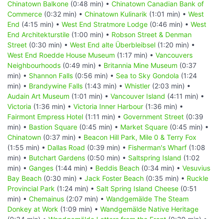
Chinatown Balkone
(0:48 min) •
Chinatown Canadian Bank of
Commerce
(0:32 min) •
Chinatown Kulinarik
(1:01 min) •
West
End
(4:15 min) •
West End Stratmore Lodge
(0:46 min) •
West
End Architekturstile
(1:00 min) •
Robson Street & Denman
Street
(0:30 min) •
West End alte Überbleibsel
(1:20 min) •
West End Roedde House Museum
(1:17 min) •
Vancouvers
Neighbourhoods
(0:49 min) •
Britannia Mine Museum
(0:37
min) •
Shannon Falls
(0:56 min) •
Sea to Sky Gondola
(1:24
min) •
Brandywine Falls
(1:43 min) •
Whistler
(2:03 min) •
Audain Art Museum
(1:01 min) •
Vancouver Island
(4:11 min) •
Victoria
(1:36 min) •
Victoria Inner Harbour
(1:36 min) •
Fairmont Empress Hotel
(1:11 min) •
Government Street
(0:39
min) •
Bastion Square
(0:45 min) •
Market Square
(0:45 min) •
Chinatown
(0:37 min) •
Beacon Hill Park, Mile 0 & Terry Fox
(1:55 min) •
Dallas Road
(0:39 min) •
Fisherman's Wharf
(1:08
min) •
Butchart Gardens
(0:50 min) •
Saltspring Island
(1:02
min) •
Ganges
(1:44 min) •
Beddis Beach
(0:34 min) •
Vesuvius
Bay Beach
(0:30 min) •
Jack Foster Beach
(0:35 min) •
Ruckle
Provincial Park
(1:24 min) •
Salt Spring Island Cheese
(0:51
min) •
Chemainus
(2:07 min) •
Wandgemälde The Steam
Donkey at Work
(1:09 min) •
Wandgemälde Native Heritage