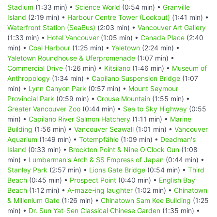
Stadium
(1:33 min) •
Science World
(0:54 min) •
Granville
Island
(2:19 min) •
Harbour Centre Tower (Lookout)
(1:41 min) •
Waterfront Station (SeaBus)
(2:03 min) •
Vancouver Art Gallery
(1:33 min) •
Hotel Vancouver
(1:05 min) •
Canada Place
(2:40
min) •
Coal Harbour
(1:25 min) •
Yaletown
(2:24 min) •
Yaletown Roundhouse & Uferpromenade
(1:07 min) •
Commercial Drive
(1:26 min) •
Kitsilano
(1:46 min) •
Museum of
Anthropology
(1:34 min) •
Capilano Suspension Bridge
(1:07
min) •
Lynn Canyon Park
(0:57 min) •
Mount Seymour
Provincial Park
(0:59 min) •
Grouse Mountain
(1:55 min) •
Greater Vancouver Zoo
(0:44 min) •
Sea to Sky Highway
(0:55
min) •
Capilano River Salmon Hatchery
(1:11 min) •
Marine
Building
(1:56 min) •
Vancouver Seawall
(1:01 min) •
Vancouver
Aquarium
(1:49 min) •
Totempfähle
(1:09 min) •
Deadman's
Island
(0:33 min) •
Brockton Point & Nine O'Clock Gun
(1:08
min) •
Lumberman's Arch & SS Empress of Japan
(0:44 min) •
Stanley Park
(2:57 min) •
Lions Gate Bridge
(0:54 min) •
Third
Beach
(0:45 min) •
Prospect Point
(0:40 min) •
English Bay
Beach
(1:12 min) •
A-maze-ing laughter
(1:02 min) •
Chinatown
& Millenium Gate
(1:26 min) •
Chinatown Sam Kee Building
(1:25
min) •
Dr. Sun Yat-Sen Classical Chinese Garden
(1:35 min) •