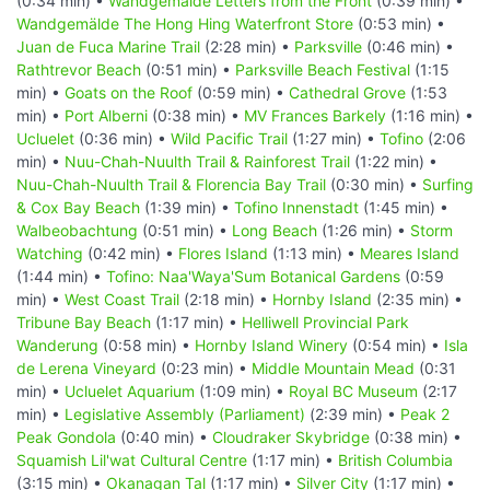
(0:34 min) •
Wandgemälde Letters from the Front
(0:39 min) •
Wandgemälde The Hong Hing Waterfront Store
(0:53 min) •
Juan de Fuca Marine Trail
(2:28 min) •
Parksville
(0:46 min) •
Rathtrevor Beach
(0:51 min) •
Parksville Beach Festival
(1:15
min) •
Goats on the Roof
(0:59 min) •
Cathedral Grove
(1:53
min) •
Port Alberni
(0:38 min) •
MV Frances Barkely
(1:16 min) •
Ucluelet
(0:36 min) •
Wild Pacific Trail
(1:27 min) •
Tofino
(2:06
min) •
Nuu-Chah-Nuulth Trail & Rainforest Trail
(1:22 min) •
Nuu-Chah-Nuulth Trail & Florencia Bay Trail
(0:30 min) •
Surfing
& Cox Bay Beach
(1:39 min) •
Tofino Innenstadt
(1:45 min) •
Walbeobachtung
(0:51 min) •
Long Beach
(1:26 min) •
Storm
Watching
(0:42 min) •
Flores Island
(1:13 min) •
Meares Island
(1:44 min) •
Tofino: Naa'Waya'Sum Botanical Gardens
(0:59
min) •
West Coast Trail
(2:18 min) •
Hornby Island
(2:35 min) •
Tribune Bay Beach
(1:17 min) •
Helliwell Provincial Park
Wanderung
(0:58 min) •
Hornby Island Winery
(0:54 min) •
Isla
de Lerena Vineyard
(0:23 min) •
Middle Mountain Mead
(0:31
min) •
Ucluelet Aquarium
(1:09 min) •
Royal BC Museum
(2:17
min) •
Legislative Assembly (Parliament)
(2:39 min) •
Peak 2
Peak Gondola
(0:40 min) •
Cloudraker Skybridge
(0:38 min) •
Squamish Lil'wat Cultural Centre
(1:17 min) •
British Columbia
(3:15 min) •
Okanagan Tal
(1:17 min) •
Silver City
(1:17 min) •