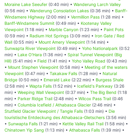
Moraine Lake Seeufer
(0:40 min) •
Wanderung Larch Valley
(0:56 min) •
Wanderung Consolation Lakes
(0:36 min) •
Banff-
Windamere Highway
(2:00 min) •
Vermillion Pass
(1:28 min) •
Banff-Windamere Summit
(0:49 min) •
Kootenay Valley
Viewpoint
(1:18 min) •
Marble Canyon
(1:23 min) •
Paint Pots
(0:59 min) •
Radium Hot Springs
(3:09 min) •
Iron Gate / Red
Wall
(0:55 min) •
Mount Amery Viewpoint
(1:14 min) •
Sunwapta River Viewpoint
(0:49 min) •
Yoho Nationalpark
(0:52
min) •
Lake O'Hara
(1:36 min) •
Spiral Tunnel Viewpoint (Big
Hill)
(5:41 min) •
Field
(1:41 min) •
Yoho Valley Road
(0:43 min)
•
Mount Stephen Viewpoint
(0:58 min) •
Meeting of the waters
Viewpoint
(0:47 min) •
Takakaw Falls
(1:28 min) •
Natural
Bridge
(0:50 min) •
Emerald Lake
(2:22 min) •
Burgess Shale
(2:58 min) •
Wapta Falls
(1:52 min) •
Icefield's Parkway
(3:26
min) •
Weeping Wall Viewpoint
(0:37 min) •
The Big Bend
(1:18
min) •
Parker Ridge Trail
(2:48 min) •
Wilcox Pass Trail
(0:46
min) •
Columbia Icefield / Athabasca Glacier
(2:46 min) •
Stutfield Glacier Viewpoint / Tangle Falls
(1:03 min) •
Die
touristische Entdeckung des Athabasca-Gletschers
(3:56 min)
•
Sunwapta Falls
(1:21 min) •
Kettle Valley Rail Trail
(1:58 min) •
Chinatown Yip Sang
(1:13 min) •
Athabasca Falls
(1:39 min) •