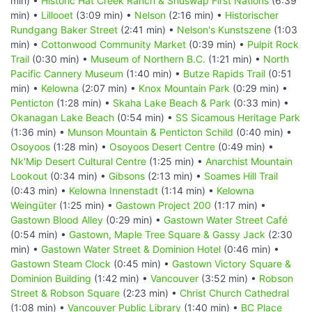
min) •
Historic Hat Creek Ranch & Shuswap First Nations
(6:39
min) •
Lillooet
(3:09 min) •
Nelson
(2:16 min) •
Historischer
Rundgang Baker Street
(2:41 min) •
Nelson's Kunstszene
(1:03
min) •
Cottonwood Community Market
(0:39 min) •
Pulpit Rock
Trail
(0:30 min) •
Museum of Northern B.C.
(1:21 min) •
North
Pacific Cannery Museum
(1:40 min) •
Butze Rapids Trail
(0:51
min) •
Kelowna
(2:07 min) •
Knox Mountain Park
(0:29 min) •
Penticton
(1:28 min) •
Skaha Lake Beach & Park
(0:33 min) •
Okanagan Lake Beach
(0:54 min) •
SS Sicamous Heritage Park
(1:36 min) •
Munson Mountain & Penticton Schild
(0:40 min) •
Osoyoos
(1:28 min) •
Osoyoos Desert Centre
(0:49 min) •
Nk'Mip Desert Cultural Centre
(1:25 min) •
Anarchist Mountain
Lookout
(0:34 min) •
Gibsons
(2:13 min) •
Soames Hill Trail
(0:43 min) •
Kelowna Innenstadt
(1:14 min) •
Kelowna
Weingüter
(1:25 min) •
Gastown Project 200
(1:17 min) •
Gastown Blood Alley
(0:29 min) •
Gastown Water Street Café
(0:54 min) •
Gastown, Maple Tree Square & Gassy Jack
(2:30
min) •
Gastown Water Street & Dominion Hotel
(0:46 min) •
Gastown Steam Clock
(0:45 min) •
Gastown Victory Square &
Dominion Building
(1:42 min) •
Vancouver
(3:52 min) •
Robson
Street & Robson Square
(2:23 min) •
Christ Church Cathedral
(1:08 min) •
Vancouver Public Library
(1:40 min) •
BC Place