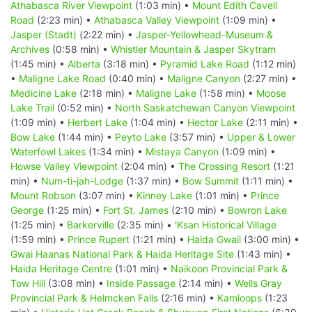
Athabasca River Viewpoint
(1:03 min) •
Mount Edith Cavell
Road
(2:23 min) •
Athabasca Valley Viewpoint
(1:09 min) •
Jasper (Stadt)
(2:22 min) •
Jasper-Yellowhead-Museum &
Archives
(0:58 min) •
Whistler Mountain & Jasper Skytram
(1:45 min) •
Alberta
(3:18 min) •
Pyramid Lake Road
(1:12 min)
•
Maligne Lake Road
(0:40 min) •
Maligne Canyon
(2:27 min) •
Medicine Lake
(2:18 min) •
Maligne Lake
(1:58 min) •
Moose
Lake Trail
(0:52 min) •
North Saskatchewan Canyon Viewpoint
(1:09 min) •
Herbert Lake
(1:04 min) •
Hector Lake
(2:11 min) •
Bow Lake
(1:44 min) •
Peyto Lake
(3:57 min) •
Upper & Lower
Waterfowl Lakes
(1:34 min) •
Mistaya Canyon
(1:09 min) •
Howse Valley Viewpoint
(2:04 min) •
The Crossing Resort
(1:21
min) •
Num-ti-jah-Lodge
(1:37 min) •
Bow Summit
(1:11 min) •
Mount Robson
(3:07 min) •
Kinney Lake
(1:01 min) •
Prince
George
(1:25 min) •
Fort St. James
(2:10 min) •
Bowron Lake
(1:25 min) •
Barkerville
(2:35 min) •
'Ksan Historical Village
(1:59 min) •
Prince Rupert
(1:21 min) •
Haida Gwaii
(3:00 min) •
Gwai Haanas National Park & Haida Heritage Site
(1:43 min) •
Haida Heritage Centre
(1:01 min) •
Naikoon Provincial Park &
Tow Hill
(3:08 min) •
Inside Passage
(2:14 min) •
Wells Gray
Provincial Park & Helmcken Falls
(2:16 min) •
Kamloops
(1:23