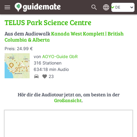
search
language
menu
TELUS Park Science Centre
Aus dem Audiowalk
Kanada West Komplett | British
Columbia & Alberta
Preis: 24.99 €
von
AOYO-Guide GbR
316 Stationen
634:18 min Audio
directions_car
favorite
23
Hör dir die Audiotour jetzt an, am besten in der
Großansicht
.