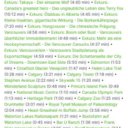
Exkurs: Takaya - Der einsame Wolf
(4:40 min) •
Exkurs:
Canada's greatest hero - Das unglaubliche Leben des Terry Fox
(10:12 min) •
Exkurs: Ölabbau in Alberta
(4:45 min) •
Exkurs:
Kleine Insekten, gigantische Wirkung - Die Borkenkäferplage
(7:20 min) •
Exkurs: Hongcouver - Die chinesische Prägung
Vancouvers
(4:56 min) •
Exkurs: Boom oder Bust - Vancouvers
überhitzter Immobilienmarkt
(4:49 min) •
Exkurs: Mehr als eine
Hockeymannschaft - Die Vancouver Canucks
(4:37 min) •
Exkurs: Vancouverism - Vancouvers Stadtplanung als
Exportschlager
(4:59 min) •
Exkurs: Die Schattenseite der City
of Dreams - Downtown East Side
(5:50 min) •
Edmonton
(1:53
min) •
Crowfoot Glacier Viewpoint
(1:47 min) •
Helen Lake Trail
(0:28 min) •
Calgary
(3:21 min) •
Calgary Tower
(1:18 min) •
Stephen Avenue
(2:22 min) •
Skywalk 15
(1:20 min) •
Wonderland Sculpture
(0:46 min) •
Prince's Island Park
(0:49
min) •
National Music Centre
(1:10 min) •
Canada Olympic Park
(1:13 min) •
Heritage Park
(1:00 min) •
Calgary Zoo
(1:25 min) •
Drumheller
(3:01 min) •
Royal Tyrell Museum of Paleontology
(2:04 min) •
Head-Smashed-In Buffalo Jump
(3:58 min) •
Waterton Lakes Nationalpark
(1:21 min) •
Bootsfahrt auf
Waterton Lake
(0:45 min) •
Bar U Ranch
(1:36 min) •
Frank