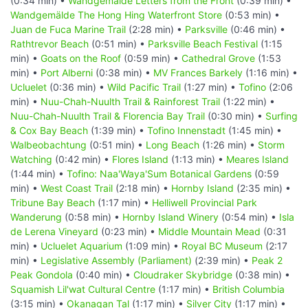
(0:34 min) •
Wandgemälde Letters from the Front
(0:39 min) •
Wandgemälde The Hong Hing Waterfront Store
(0:53 min) •
Juan de Fuca Marine Trail
(2:28 min) •
Parksville
(0:46 min) •
Rathtrevor Beach
(0:51 min) •
Parksville Beach Festival
(1:15
min) •
Goats on the Roof
(0:59 min) •
Cathedral Grove
(1:53
min) •
Port Alberni
(0:38 min) •
MV Frances Barkely
(1:16 min) •
Ucluelet
(0:36 min) •
Wild Pacific Trail
(1:27 min) •
Tofino
(2:06
min) •
Nuu-Chah-Nuulth Trail & Rainforest Trail
(1:22 min) •
Nuu-Chah-Nuulth Trail & Florencia Bay Trail
(0:30 min) •
Surfing
& Cox Bay Beach
(1:39 min) •
Tofino Innenstadt
(1:45 min) •
Walbeobachtung
(0:51 min) •
Long Beach
(1:26 min) •
Storm
Watching
(0:42 min) •
Flores Island
(1:13 min) •
Meares Island
(1:44 min) •
Tofino: Naa'Waya'Sum Botanical Gardens
(0:59
min) •
West Coast Trail
(2:18 min) •
Hornby Island
(2:35 min) •
Tribune Bay Beach
(1:17 min) •
Helliwell Provincial Park
Wanderung
(0:58 min) •
Hornby Island Winery
(0:54 min) •
Isla
de Lerena Vineyard
(0:23 min) •
Middle Mountain Mead
(0:31
min) •
Ucluelet Aquarium
(1:09 min) •
Royal BC Museum
(2:17
min) •
Legislative Assembly (Parliament)
(2:39 min) •
Peak 2
Peak Gondola
(0:40 min) •
Cloudraker Skybridge
(0:38 min) •
Squamish Lil'wat Cultural Centre
(1:17 min) •
British Columbia
(3:15 min) •
Okanagan Tal
(1:17 min) •
Silver City
(1:17 min) •