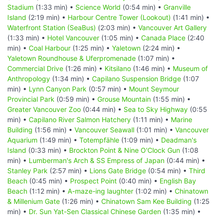
Stadium
(1:33 min) •
Science World
(0:54 min) •
Granville
Island
(2:19 min) •
Harbour Centre Tower (Lookout)
(1:41 min) •
Waterfront Station (SeaBus)
(2:03 min) •
Vancouver Art Gallery
(1:33 min) •
Hotel Vancouver
(1:05 min) •
Canada Place
(2:40
min) •
Coal Harbour
(1:25 min) •
Yaletown
(2:24 min) •
Yaletown Roundhouse & Uferpromenade
(1:07 min) •
Commercial Drive
(1:26 min) •
Kitsilano
(1:46 min) •
Museum of
Anthropology
(1:34 min) •
Capilano Suspension Bridge
(1:07
min) •
Lynn Canyon Park
(0:57 min) •
Mount Seymour
Provincial Park
(0:59 min) •
Grouse Mountain
(1:55 min) •
Greater Vancouver Zoo
(0:44 min) •
Sea to Sky Highway
(0:55
min) •
Capilano River Salmon Hatchery
(1:11 min) •
Marine
Building
(1:56 min) •
Vancouver Seawall
(1:01 min) •
Vancouver
Aquarium
(1:49 min) •
Totempfähle
(1:09 min) •
Deadman's
Island
(0:33 min) •
Brockton Point & Nine O'Clock Gun
(1:08
min) •
Lumberman's Arch & SS Empress of Japan
(0:44 min) •
Stanley Park
(2:57 min) •
Lions Gate Bridge
(0:54 min) •
Third
Beach
(0:45 min) •
Prospect Point
(0:40 min) •
English Bay
Beach
(1:12 min) •
A-maze-ing laughter
(1:02 min) •
Chinatown
& Millenium Gate
(1:26 min) •
Chinatown Sam Kee Building
(1:25
min) •
Dr. Sun Yat-Sen Classical Chinese Garden
(1:35 min) •