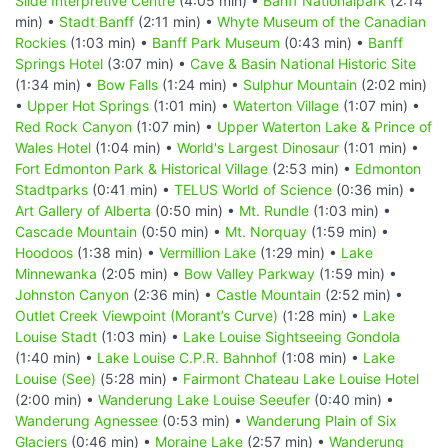
Slide Interpretive Centre
(4:05 min) •
Banff Nationalpark
(2:14
min) •
Stadt Banff
(2:11 min) •
Whyte Museum of the Canadian
Rockies
(1:03 min) •
Banff Park Museum
(0:43 min) •
Banff
Springs Hotel
(3:07 min) •
Cave & Basin National Historic Site
(1:34 min) •
Bow Falls
(1:24 min) •
Sulphur Mountain
(2:02 min)
•
Upper Hot Springs
(1:01 min) •
Waterton Village
(1:07 min) •
Red Rock Canyon
(1:07 min) •
Upper Waterton Lake & Prince of
Wales Hotel
(1:04 min) •
World's Largest Dinosaur
(1:01 min) •
Fort Edmonton Park & Historical Village
(2:53 min) •
Edmonton
Stadtparks
(0:41 min) •
TELUS World of Science
(0:36 min) •
Art Gallery of Alberta
(0:50 min) •
Mt. Rundle
(1:03 min) •
Cascade Mountain
(0:50 min) •
Mt. Norquay
(1:59 min) •
Hoodoos
(1:38 min) •
Vermillion Lake
(1:29 min) •
Lake
Minnewanka
(2:05 min) •
Bow Valley Parkway
(1:59 min) •
Johnston Canyon
(2:36 min) •
Castle Mountain
(2:52 min) •
Outlet Creek Viewpoint (Morant’s Curve)
(1:28 min) •
Lake
Louise Stadt
(1:03 min) •
Lake Louise Sightseeing Gondola
(1:40 min) •
Lake Louise C.P.R. Bahnhof
(1:08 min) •
Lake
Louise (See)
(5:28 min) •
Fairmont Chateau Lake Louise Hotel
(2:00 min) •
Wanderung Lake Louise Seeufer
(0:40 min) •
Wanderung Agnessee
(0:53 min) •
Wanderung Plain of Six
Glaciers
(0:46 min) •
Moraine Lake
(2:57 min) •
Wanderung