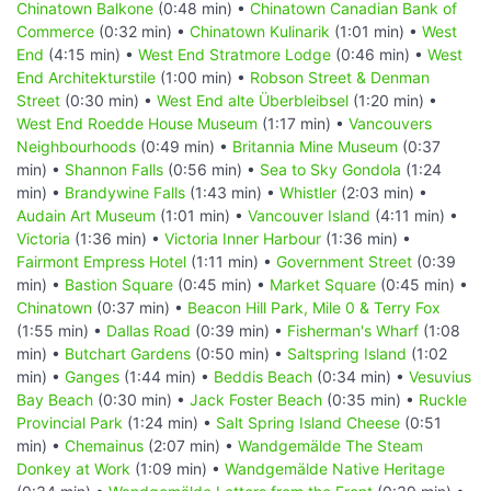
Chinatown Balkone
(0:48 min) •
Chinatown Canadian Bank of
Commerce
(0:32 min) •
Chinatown Kulinarik
(1:01 min) •
West
End
(4:15 min) •
West End Stratmore Lodge
(0:46 min) •
West
End Architekturstile
(1:00 min) •
Robson Street & Denman
Street
(0:30 min) •
West End alte Überbleibsel
(1:20 min) •
West End Roedde House Museum
(1:17 min) •
Vancouvers
Neighbourhoods
(0:49 min) •
Britannia Mine Museum
(0:37
min) •
Shannon Falls
(0:56 min) •
Sea to Sky Gondola
(1:24
min) •
Brandywine Falls
(1:43 min) •
Whistler
(2:03 min) •
Audain Art Museum
(1:01 min) •
Vancouver Island
(4:11 min) •
Victoria
(1:36 min) •
Victoria Inner Harbour
(1:36 min) •
Fairmont Empress Hotel
(1:11 min) •
Government Street
(0:39
min) •
Bastion Square
(0:45 min) •
Market Square
(0:45 min) •
Chinatown
(0:37 min) •
Beacon Hill Park, Mile 0 & Terry Fox
(1:55 min) •
Dallas Road
(0:39 min) •
Fisherman's Wharf
(1:08
min) •
Butchart Gardens
(0:50 min) •
Saltspring Island
(1:02
min) •
Ganges
(1:44 min) •
Beddis Beach
(0:34 min) •
Vesuvius
Bay Beach
(0:30 min) •
Jack Foster Beach
(0:35 min) •
Ruckle
Provincial Park
(1:24 min) •
Salt Spring Island Cheese
(0:51
min) •
Chemainus
(2:07 min) •
Wandgemälde The Steam
Donkey at Work
(1:09 min) •
Wandgemälde Native Heritage