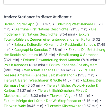
Andere Stationen in dieser Audiotour:
Bedienung der App
(1:00 min) •
Einleitung West-Kanada
(3:28
min) •
Die frühe First Nations Geschichte
(21:53 min) •
Die
moderne First Nations Geschichte
(8:54 min) •
Exkurs:
Totempfähle als Zeugen einer untergegangenen Kultur
(6:02
min) •
Exkurs: Kultureller Völkermord - Residential Schools
(7:45
min) •
Geographie Kanadas
(1:58 min) •
Exkurs: Die Entstehung
der Rockie Mountains
(6:28 min) •
Bevölkerung & Sprachen
(7:21 min) •
Exkurs: Einwanderungsland Kanada
(7:29 min) •
Politik Kanadas
(3:13 min) •
Exkurs: Kanadas Sozialsystem
(6:03 min) •
Wirtschaft Kanadas
(6:46 min) •
Exkurs: Das
bessere Amerika - Kanadas Selbstverständnis
(5:38 min) •
Tierwelt: Bären, Waschbären & Wölfe
(4:57 min) •
Exkurs: Der
Bär muss her!
(6:50 min) •
Tierwelt: Elche, Wapiti-Hirsche &
Karibus
(11:27 min) •
Tierwelt: Eichhörnchen, Pikas &
Dickhornschafe
(6:03 min) •
Tierwelt: Vögel
(6:31 min) •
Exkurs: Könige der Lüfte - Der Weißkopfseeadler
(5:16 min) •
Tierwelt: Wale
(8:46 min) •
Tierwelt: Küstenwölfe
(0:57 min) •