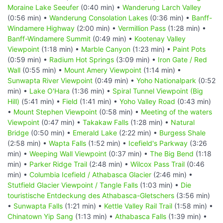
Moraine Lake Seeufer
(0:40 min) •
Wanderung Larch Valley
(0:56 min) •
Wanderung Consolation Lakes
(0:36 min) •
Banff-
Windamere Highway
(2:00 min) •
Vermillion Pass
(1:28 min) •
Banff-Windamere Summit
(0:49 min) •
Kootenay Valley
Viewpoint
(1:18 min) •
Marble Canyon
(1:23 min) •
Paint Pots
(0:59 min) •
Radium Hot Springs
(3:09 min) •
Iron Gate / Red
Wall
(0:55 min) •
Mount Amery Viewpoint
(1:14 min) •
Sunwapta River Viewpoint
(0:49 min) •
Yoho Nationalpark
(0:52
min) •
Lake O'Hara
(1:36 min) •
Spiral Tunnel Viewpoint (Big
Hill)
(5:41 min) •
Field
(1:41 min) •
Yoho Valley Road
(0:43 min)
•
Mount Stephen Viewpoint
(0:58 min) •
Meeting of the waters
Viewpoint
(0:47 min) •
Takakaw Falls
(1:28 min) •
Natural
Bridge
(0:50 min) •
Emerald Lake
(2:22 min) •
Burgess Shale
(2:58 min) •
Wapta Falls
(1:52 min) •
Icefield's Parkway
(3:26
min) •
Weeping Wall Viewpoint
(0:37 min) •
The Big Bend
(1:18
min) •
Parker Ridge Trail
(2:48 min) •
Wilcox Pass Trail
(0:46
min) •
Columbia Icefield / Athabasca Glacier
(2:46 min) •
Stutfield Glacier Viewpoint / Tangle Falls
(1:03 min) •
Die
touristische Entdeckung des Athabasca-Gletschers
(3:56 min)
•
Sunwapta Falls
(1:21 min) •
Kettle Valley Rail Trail
(1:58 min) •
Chinatown Yip Sang
(1:13 min) •
Athabasca Falls
(1:39 min) •