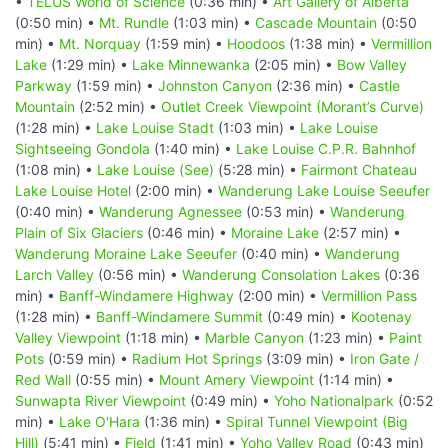
•
TELUS World of Science
(0:36 min) •
Art Gallery of Alberta
(0:50 min) •
Mt. Rundle
(1:03 min) •
Cascade Mountain
(0:50
min) •
Mt. Norquay
(1:59 min) •
Hoodoos
(1:38 min) •
Vermillion
Lake
(1:29 min) •
Lake Minnewanka
(2:05 min) •
Bow Valley
Parkway
(1:59 min) •
Johnston Canyon
(2:36 min) •
Castle
Mountain
(2:52 min) •
Outlet Creek Viewpoint (Morant’s Curve)
(1:28 min) •
Lake Louise Stadt
(1:03 min) •
Lake Louise
Sightseeing Gondola
(1:40 min) •
Lake Louise C.P.R. Bahnhof
(1:08 min) •
Lake Louise (See)
(5:28 min) •
Fairmont Chateau
Lake Louise Hotel
(2:00 min) •
Wanderung Lake Louise Seeufer
(0:40 min) •
Wanderung Agnessee
(0:53 min) •
Wanderung
Plain of Six Glaciers
(0:46 min) •
Moraine Lake
(2:57 min) •
Wanderung Moraine Lake Seeufer
(0:40 min) •
Wanderung
Larch Valley
(0:56 min) •
Wanderung Consolation Lakes
(0:36
min) •
Banff-Windamere Highway
(2:00 min) •
Vermillion Pass
(1:28 min) •
Banff-Windamere Summit
(0:49 min) •
Kootenay
Valley Viewpoint
(1:18 min) •
Marble Canyon
(1:23 min) •
Paint
Pots
(0:59 min) •
Radium Hot Springs
(3:09 min) •
Iron Gate /
Red Wall
(0:55 min) •
Mount Amery Viewpoint
(1:14 min) •
Sunwapta River Viewpoint
(0:49 min) •
Yoho Nationalpark
(0:52
min) •
Lake O'Hara
(1:36 min) •
Spiral Tunnel Viewpoint (Big
Hill)
(5:41 min) •
Field
(1:41 min) •
Yoho Valley Road
(0:43 min)