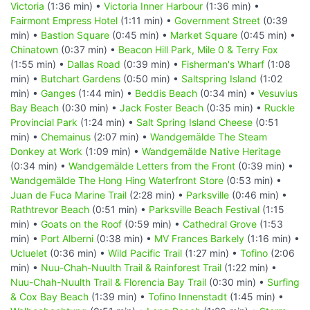
Victoria
(1:36 min) •
Victoria Inner Harbour
(1:36 min) •
Fairmont Empress Hotel
(1:11 min) •
Government Street
(0:39
min) •
Bastion Square
(0:45 min) •
Market Square
(0:45 min) •
Chinatown
(0:37 min) •
Beacon Hill Park, Mile 0 & Terry Fox
(1:55 min) •
Dallas Road
(0:39 min) •
Fisherman's Wharf
(1:08
min) •
Butchart Gardens
(0:50 min) •
Saltspring Island
(1:02
min) •
Ganges
(1:44 min) •
Beddis Beach
(0:34 min) •
Vesuvius
Bay Beach
(0:30 min) •
Jack Foster Beach
(0:35 min) •
Ruckle
Provincial Park
(1:24 min) •
Salt Spring Island Cheese
(0:51
min) •
Chemainus
(2:07 min) •
Wandgemälde The Steam
Donkey at Work
(1:09 min) •
Wandgemälde Native Heritage
(0:34 min) •
Wandgemälde Letters from the Front
(0:39 min) •
Wandgemälde The Hong Hing Waterfront Store
(0:53 min) •
Juan de Fuca Marine Trail
(2:28 min) •
Parksville
(0:46 min) •
Rathtrevor Beach
(0:51 min) •
Parksville Beach Festival
(1:15
min) •
Goats on the Roof
(0:59 min) •
Cathedral Grove
(1:53
min) •
Port Alberni
(0:38 min) •
MV Frances Barkely
(1:16 min) •
Ucluelet
(0:36 min) •
Wild Pacific Trail
(1:27 min) •
Tofino
(2:06
min) •
Nuu-Chah-Nuulth Trail & Rainforest Trail
(1:22 min) •
Nuu-Chah-Nuulth Trail & Florencia Bay Trail
(0:30 min) •
Surfing
& Cox Bay Beach
(1:39 min) •
Tofino Innenstadt
(1:45 min) •