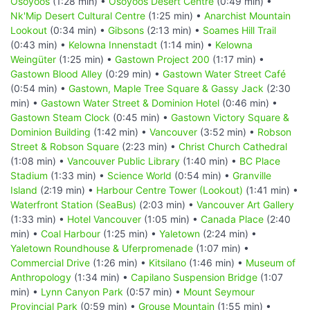
Osoyoos
(1:28 min) •
Osoyoos Desert Centre
(0:49 min) •
Nk'Mip Desert Cultural Centre
(1:25 min) •
Anarchist Mountain
Lookout
(0:34 min) •
Gibsons
(2:13 min) •
Soames Hill Trail
(0:43 min) •
Kelowna Innenstadt
(1:14 min) •
Kelowna
Weingüter
(1:25 min) •
Gastown Project 200
(1:17 min) •
Gastown Blood Alley
(0:29 min) •
Gastown Water Street Café
(0:54 min) •
Gastown, Maple Tree Square & Gassy Jack
(2:30
min) •
Gastown Water Street & Dominion Hotel
(0:46 min) •
Gastown Steam Clock
(0:45 min) •
Gastown Victory Square &
Dominion Building
(1:42 min) •
Vancouver
(3:52 min) •
Robson
Street & Robson Square
(2:23 min) •
Christ Church Cathedral
(1:08 min) •
Vancouver Public Library
(1:40 min) •
BC Place
Stadium
(1:33 min) •
Science World
(0:54 min) •
Granville
Island
(2:19 min) •
Harbour Centre Tower (Lookout)
(1:41 min) •
Waterfront Station (SeaBus)
(2:03 min) •
Vancouver Art Gallery
(1:33 min) •
Hotel Vancouver
(1:05 min) •
Canada Place
(2:40
min) •
Coal Harbour
(1:25 min) •
Yaletown
(2:24 min) •
Yaletown Roundhouse & Uferpromenade
(1:07 min) •
Commercial Drive
(1:26 min) •
Kitsilano
(1:46 min) •
Museum of
Anthropology
(1:34 min) •
Capilano Suspension Bridge
(1:07
min) •
Lynn Canyon Park
(0:57 min) •
Mount Seymour
Provincial Park
(0:59 min) •
Grouse Mountain
(1:55 min) •