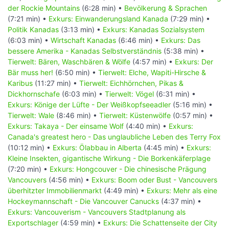
der Rockie Mountains
(6:28 min) •
Bevölkerung & Sprachen
(7:21 min) •
Exkurs: Einwanderungsland Kanada
(7:29 min) •
Politik Kanadas
(3:13 min) •
Exkurs: Kanadas Sozialsystem
(6:03 min) •
Wirtschaft Kanadas
(6:46 min) •
Exkurs: Das
bessere Amerika - Kanadas Selbstverständnis
(5:38 min) •
Tierwelt: Bären, Waschbären & Wölfe
(4:57 min) •
Exkurs: Der
Bär muss her!
(6:50 min) •
Tierwelt: Elche, Wapiti-Hirsche &
Karibus
(11:27 min) •
Tierwelt: Eichhörnchen, Pikas &
Dickhornschafe
(6:03 min) •
Tierwelt: Vögel
(6:31 min) •
Exkurs: Könige der Lüfte - Der Weißkopfseeadler
(5:16 min) •
Tierwelt: Wale
(8:46 min) •
Tierwelt: Küstenwölfe
(0:57 min) •
Exkurs: Takaya - Der einsame Wolf
(4:40 min) •
Exkurs:
Canada's greatest hero - Das unglaubliche Leben des Terry Fox
(10:12 min) •
Exkurs: Ölabbau in Alberta
(4:45 min) •
Exkurs:
Kleine Insekten, gigantische Wirkung - Die Borkenkäferplage
(7:20 min) •
Exkurs: Hongcouver - Die chinesische Prägung
Vancouvers
(4:56 min) •
Exkurs: Boom oder Bust - Vancouvers
überhitzter Immobilienmarkt
(4:49 min) •
Exkurs: Mehr als eine
Hockeymannschaft - Die Vancouver Canucks
(4:37 min) •
Exkurs: Vancouverism - Vancouvers Stadtplanung als
Exportschlager
(4:59 min) •
Exkurs: Die Schattenseite der City