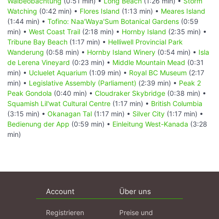
Walbeobachtung
(0:51 min) •
Long Beach
(1:26 min) •
Storm
Watching
(0:42 min) •
Flores Island
(1:13 min) •
Meares Island
(1:44 min) •
Tofino: Naa'Waya'Sum Botanical Gardens
(0:59
min) •
West Coast Trail
(2:18 min) •
Hornby Island
(2:35 min) •
Tribune Bay Beach
(1:17 min) •
Helliwell Provincial Park
Wanderung
(0:58 min) •
Hornby Island Winery
(0:54 min) •
Isla
de Lerena Vineyard
(0:23 min) •
Middle Mountain Mead
(0:31
min) •
Ucluelet Aquarium
(1:09 min) •
Royal BC Museum
(2:17
min) •
Legislative Assembly (Parliament)
(2:39 min) •
Peak 2
Peak Gondola
(0:40 min) •
Cloudraker Skybridge
(0:38 min) •
Squamish Lil'wat Cultural Centre
(1:17 min) •
British Columbia
(3:15 min) •
Okanagan Tal
(1:17 min) •
Silver City
(1:17 min) •
Bedienung der App
(0:59 min) •
Einleitung West-Kanada
(3:28
min)
Account
Über uns
Registrieren
Preise und