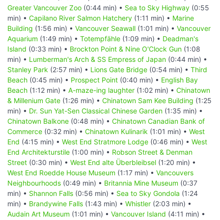
Greater Vancouver Zoo
(0:44 min) •
Sea to Sky Highway
(0:55
min) •
Capilano River Salmon Hatchery
(1:11 min) •
Marine
Building
(1:56 min) •
Vancouver Seawall
(1:01 min) •
Vancouver
Aquarium
(1:49 min) •
Totempfähle
(1:09 min) •
Deadman's
Island
(0:33 min) •
Brockton Point & Nine O'Clock Gun
(1:08
min) •
Lumberman's Arch & SS Empress of Japan
(0:44 min) •
Stanley Park
(2:57 min) •
Lions Gate Bridge
(0:54 min) •
Third
Beach
(0:45 min) •
Prospect Point
(0:40 min) •
English Bay
Beach
(1:12 min) •
A-maze-ing laughter
(1:02 min) •
Chinatown
& Millenium Gate
(1:26 min) •
Chinatown Sam Kee Building
(1:25
min) •
Dr. Sun Yat-Sen Classical Chinese Garden
(1:35 min) •
Chinatown Balkone
(0:48 min) •
Chinatown Canadian Bank of
Commerce
(0:32 min) •
Chinatown Kulinarik
(1:01 min) •
West
End
(4:15 min) •
West End Stratmore Lodge
(0:46 min) •
West
End Architekturstile
(1:00 min) •
Robson Street & Denman
Street
(0:30 min) •
West End alte Überbleibsel
(1:20 min) •
West End Roedde House Museum
(1:17 min) •
Vancouvers
Neighbourhoods
(0:49 min) •
Britannia Mine Museum
(0:37
min) •
Shannon Falls
(0:56 min) •
Sea to Sky Gondola
(1:24
min) •
Brandywine Falls
(1:43 min) •
Whistler
(2:03 min) •
Audain Art Museum
(1:01 min) •
Vancouver Island
(4:11 min) •