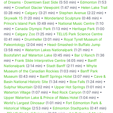
of Dreams - Downtown East Side
(5:50 min) •
Edmonton
(1:53
min) •
Crowfoot Glacier Viewpoint
(1:47 min) •
Helen Lake Trail
(0:28 min) •
Calgary
(3:21 min) •
Stephen Avenue
(2:22 min) •
Skywalk 15
(1:20 min) •
Wonderland Sculpture
(0:46 min) •
Prince's Island Park
(0:49 min) •
National Music Centre
(1:10
min) •
Canada Olympic Park
(1:13 min) •
Heritage Park
(1:00
min) •
Calgary Zoo
(1:25 min) •
TELUS Park Science Centre
(0:41 min) •
Drumheller
(3:01 min) •
Royal Tyrell Museum of
Paleontology
(2:04 min) •
Head-Smashed-In Buffalo Jump
(3:58 min) •
Waterton Lakes Nationalpark
(1:21 min) •
Bootsfahrt auf Waterton Lake
(0:45 min) •
Bar U Ranch
(1:36
min) •
Frank Slide Interpretive Centre
(4:05 min) •
Banff
Nationalpark
(2:14 min) •
Stadt Banff
(2:11 min) •
Whyte
Museum of the Canadian Rockies
(1:03 min) •
Banff Park
Museum
(0:43 min) •
Banff Springs Hotel
(3:07 min) •
Cave &
Basin National Historic Site
(1:34 min) •
Bow Falls
(1:24 min) •
Sulphur Mountain
(2:02 min) •
Upper Hot Springs
(1:01 min) •
Waterton Village
(1:07 min) •
Red Rock Canyon
(1:07 min) •
Upper Waterton Lake & Prince of Wales Hotel
(1:04 min) •
World's Largest Dinosaur
(1:01 min) •
Fort Edmonton Park &
Historical Village
(2:53 min) •
Edmonton Stadtparks
(0:41 min)