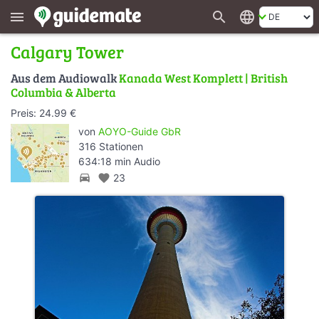
search
language
menu
Calgary Tower
Aus dem Audiowalk
Kanada West Komplett | British
Columbia & Alberta
Preis: 24.99 €
von
AOYO-Guide GbR
316 Stationen
634:18 min Audio
directions_car
favorite
23