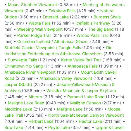
•
Mount Stephen Viewpoint
(0:58 min) •
Meeting of the waters
Viewpoint
(0:47 min) •
Takakaw Falls
(1:28 min) •
Natural
Bridge
(0:50 min) •
Emerald Lake
(2:22 min) •
Burgess Shale
(2:58 min) •
Wapta Falls
(1:52 min) •
Icefield's Parkway
(3:26
min) •
Weeping Wall Viewpoint
(0:37 min) •
The Big Bend
(1:18
min) •
Parker Ridge Trail
(2:48 min) •
Wilcox Pass Trail
(0:46
min) •
Columbia Icefield / Athabasca Glacier
(2:46 min) •
Stutfield Glacier Viewpoint / Tangle Falls
(1:03 min) •
Die
touristische Entdeckung des Athabasca-Gletschers
(3:56 min)
•
Sunwapta Falls
(1:21 min) •
Kettle Valley Rail Trail
(1:58 min) •
Chinatown Yip Sang
(1:13 min) •
Athabasca Falls
(1:39 min) •
Athabasca River Viewpoint
(1:03 min) •
Mount Edith Cavell
Road
(2:23 min) •
Athabasca Valley Viewpoint
(1:09 min) •
Jasper (Stadt)
(2:22 min) •
Jasper-Yellowhead-Museum &
Archives
(0:58 min) •
Whistler Mountain & Jasper Skytram
(1:45 min) •
Alberta
(3:18 min) •
Pyramid Lake Road
(1:12 min)
•
Maligne Lake Road
(0:40 min) •
Maligne Canyon
(2:27 min) •
Medicine Lake
(2:18 min) •
Maligne Lake
(1:58 min) •
Moose
Lake Trail
(0:52 min) •
North Saskatchewan Canyon Viewpoint
(1:09 min) •
Herbert Lake
(1:04 min) •
Hector Lake
(2:11 min) •
Bow Lake
(1:44 min) •
Peyto Lake
(3:57 min) •
Upper & Lower