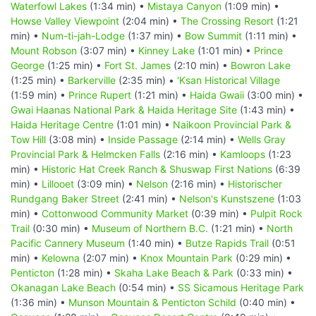
Waterfowl Lakes
(1:34 min) •
Mistaya Canyon
(1:09 min) •
Howse Valley Viewpoint
(2:04 min) •
The Crossing Resort
(1:21
min) •
Num-ti-jah-Lodge
(1:37 min) •
Bow Summit
(1:11 min) •
Mount Robson
(3:07 min) •
Kinney Lake
(1:01 min) •
Prince
George
(1:25 min) •
Fort St. James
(2:10 min) •
Bowron Lake
(1:25 min) •
Barkerville
(2:35 min) •
'Ksan Historical Village
(1:59 min) •
Prince Rupert
(1:21 min) •
Haida Gwaii
(3:00 min) •
Gwai Haanas National Park & Haida Heritage Site
(1:43 min) •
Haida Heritage Centre
(1:01 min) •
Naikoon Provincial Park &
Tow Hill
(3:08 min) •
Inside Passage
(2:14 min) •
Wells Gray
Provincial Park & Helmcken Falls
(2:16 min) •
Kamloops
(1:23
min) •
Historic Hat Creek Ranch & Shuswap First Nations
(6:39
min) •
Lillooet
(3:09 min) •
Nelson
(2:16 min) •
Historischer
Rundgang Baker Street
(2:41 min) •
Nelson's Kunstszene
(1:03
min) •
Cottonwood Community Market
(0:39 min) •
Pulpit Rock
Trail
(0:30 min) •
Museum of Northern B.C.
(1:21 min) •
North
Pacific Cannery Museum
(1:40 min) •
Butze Rapids Trail
(0:51
min) •
Kelowna
(2:07 min) •
Knox Mountain Park
(0:29 min) •
Penticton
(1:28 min) •
Skaha Lake Beach & Park
(0:33 min) •
Okanagan Lake Beach
(0:54 min) •
SS Sicamous Heritage Park
(1:36 min) •
Munson Mountain & Penticton Schild
(0:40 min) •