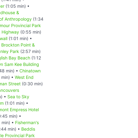
er
(1:05 min) •
ndhouse &
f Anthropology
(1:34
our Provincial Park
y Highway
(0:55 min)
wall
(1:01 min) •
•
Brockton Point &
nley Park
(2:57 min)
lish Bay Beach
(1:12
n Sam Kee Building
48 min) •
Chinatown
 min) •
West End
man Street
(0:30 min)
ancouvers
n) •
Sea to Sky
um
(1:01 min) •
mont Empress Hotel
:45 min) •
 min) •
Fisherman's
:44 min) •
Beddis
le Provincial Park