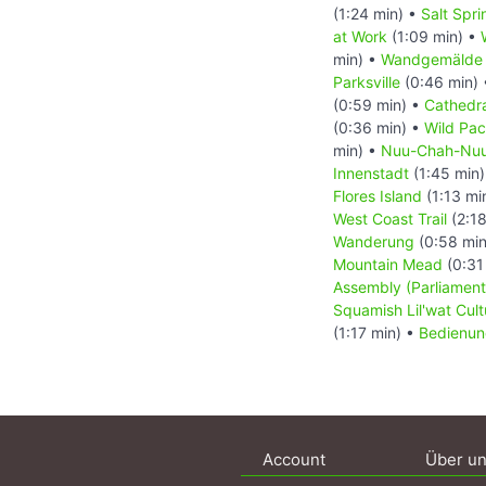
(1:24 min) •
Salt Spr
at Work
(1:09 min) •
min) •
Wandgemälde T
Parksville
(0:46 min)
(0:59 min) •
Cathedr
(0:36 min) •
Wild Paci
min) •
Nuu-Chah-Nuult
Innenstadt
(1:45 min
Flores Island
(1:13 mi
West Coast Trail
(2:18
Wanderung
(0:58 min
Mountain Mead
(0:31
Assembly (Parliament
Squamish Lil'wat Cult
(1:17 min) •
Bedienun
Account
Über u