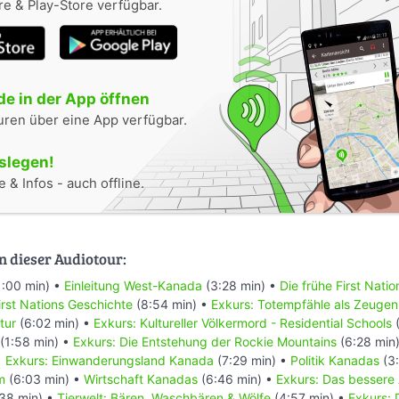
e & Play-Store verfügbar.
e in der App öffnen
uren über eine App verfügbar.
oslegen!
 & Infos - auch offline.
n dieser Audiotour:
1:00 min) •
Einleitung West-Kanada
(3:28 min) •
Die frühe First Nati
rst Nations Geschichte
(8:54 min) •
Exkurs: Totempfähle als Zeugen
tur
(6:02 min) •
Exkurs: Kultureller Völkermord - Residential Schools
(
(1:58 min) •
Exkurs: Die Entstehung der Rockie Mountains
(6:28 min
•
Exkurs: Einwanderungsland Kanada
(7:29 min) •
Politik Kanadas
(3:
m
(6:03 min) •
Wirtschaft Kanadas
(6:46 min) •
Exkurs: Das bessere
38 min) •
Tierwelt: Bären, Waschbären & Wölfe
(4:57 min) •
Exkurs: 