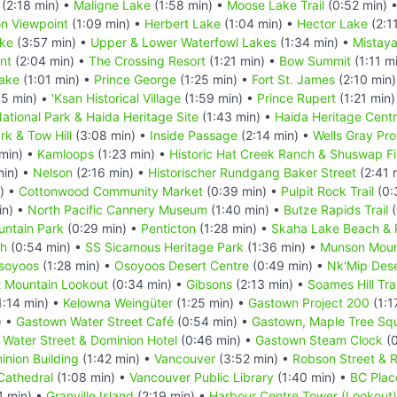
(2:18 min) •
Maligne Lake
(1:58 min) •
Moose Lake Trail
(0:52 min) 
n Viewpoint
(1:09 min) •
Herbert Lake
(1:04 min) •
Hector Lake
(2:1
ake
(3:57 min) •
Upper & Lower Waterfowl Lakes
(1:34 min) •
Mistay
nt
(2:04 min) •
The Crossing Resort
(1:21 min) •
Bow Summit
(1:11 m
Lake
(1:01 min) •
Prince George
(1:25 min) •
Fort St. James
(2:10 min
5 min) •
'Ksan Historical Village
(1:59 min) •
Prince Rupert
(1:21 min
tional Park & Haida Heritage Site
(1:43 min) •
Haida Heritage Cent
rk & Tow Hill
(3:08 min) •
Inside Passage
(2:14 min) •
Wells Gray Pro
min) •
Kamloops
(1:23 min) •
Historic Hat Creek Ranch & Shuswap Fi
min) •
Nelson
(2:16 min) •
Historischer Rundgang Baker Street
(2:41 
) •
Cottonwood Community Market
(0:39 min) •
Pulpit Rock Trail
(0:
in) •
North Pacific Cannery Museum
(1:40 min) •
Butze Rapids Trail
(
ntain Park
(0:29 min) •
Penticton
(1:28 min) •
Skaha Lake Beach & 
ch
(0:54 min) •
SS Sicamous Heritage Park
(1:36 min) •
Munson Mount
soyoos
(1:28 min) •
Osoyoos Desert Centre
(0:49 min) •
Nk'Mip Dese
t Mountain Lookout
(0:34 min) •
Gibsons
(2:13 min) •
Soames Hill Trai
1:14 min) •
Kelowna Weingüter
(1:25 min) •
Gastown Project 200
(1:1
) •
Gastown Water Street Café
(0:54 min) •
Gastown, Maple Tree Sq
Water Street & Dominion Hotel
(0:46 min) •
Gastown Steam Clock
(0
inion Building
(1:42 min) •
Vancouver
(3:52 min) •
Robson Street & 
Cathedral
(1:08 min) •
Vancouver Public Library
(1:40 min) •
BC Plac
4 min) •
Granville Island
(2:19 min) •
Harbour Centre Tower (Lookout)