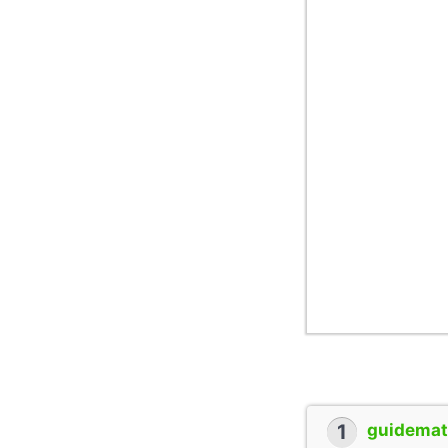
1
guidemate