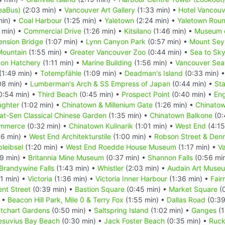
SeaBus)
(2:03 min) •
Vancouver Art Gallery
(1:33 min) •
Hotel Vancouv
min) •
Coal Harbour
(1:25 min) •
Yaletown
(2:24 min) •
Yaletown Rou
 min) •
Commercial Drive
(1:26 min) •
Kitsilano
(1:46 min) •
Museum o
ension Bridge
(1:07 min) •
Lynn Canyon Park
(0:57 min) •
Mount Seym
Mountain
(1:55 min) •
Greater Vancouver Zoo
(0:44 min) •
Sea to Sk
mon Hatchery
(1:11 min) •
Marine Building
(1:56 min) •
Vancouver Sea
(1:49 min) •
Totempfähle
(1:09 min) •
Deadman's Island
(0:33 min) 
08 min) •
Lumberman's Arch & SS Empress of Japan
(0:44 min) •
Sta
0:54 min) •
Third Beach
(0:45 min) •
Prospect Point
(0:40 min) •
Eng
ughter
(1:02 min) •
Chinatown & Millenium Gate
(1:26 min) •
Chinatow
Yat-Sen Classical Chinese Garden
(1:35 min) •
Chinatown Balkone
(0:
ommerce
(0:32 min) •
Chinatown Kulinarik
(1:01 min) •
West End
(4:15
6 min) •
West End Architekturstile
(1:00 min) •
Robson Street & Den
leibsel
(1:20 min) •
West End Roedde House Museum
(1:17 min) •
V
9 min) •
Britannia Mine Museum
(0:37 min) •
Shannon Falls
(0:56 mi
Brandywine Falls
(1:43 min) •
Whistler
(2:03 min) •
Audain Art Muse
1 min) •
Victoria
(1:36 min) •
Victoria Inner Harbour
(1:36 min) •
Fair
nt Street
(0:39 min) •
Bastion Square
(0:45 min) •
Market Square
(0
) •
Beacon Hill Park, Mile 0 & Terry Fox
(1:55 min) •
Dallas Road
(0:39
tchart Gardens
(0:50 min) •
Saltspring Island
(1:02 min) •
Ganges
(1
esuvius Bay Beach
(0:30 min) •
Jack Foster Beach
(0:35 min) •
Ruck