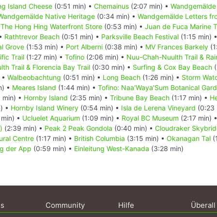
ing Island Cheese
(0:51 min) •
Chemainus
(2:07 min) •
Wandgemälde 
Wandgemälde Native Heritage
(0:34 min) •
Wandgemälde Letters fro
he Hong Hing Waterfront Store
(0:53 min) •
Juan de Fuca Marine Tr
 •
Rathtrevor Beach
(0:51 min) •
Parksville Beach Festival
(1:15 min) 
al Grove
(1:53 min) •
Port Alberni
(0:38 min) •
MV Frances Barkely
(1
fic Trail
(1:27 min) •
Tofino
(2:06 min) •
Nuu-Chah-Nuulth Trail & Rain
h Trail & Florencia Bay Trail
(0:30 min) •
Surfing & Cox Bay Beach
(
) •
Walbeobachtung
(0:51 min) •
Long Beach
(1:26 min) •
Storm Wat
n) •
Meares Island
(1:44 min) •
Tofino: Naa'Waya'Sum Botanical Gar
 min) •
Hornby Island
(2:35 min) •
Tribune Bay Beach
(1:17 min) •
He
) •
Hornby Island Winery
(0:54 min) •
Isla de Lerena Vineyard
(0:23 
 min) •
Ucluelet Aquarium
(1:09 min) •
Royal BC Museum
(2:17 min) 
)
(2:39 min) •
Peak 2 Peak Gondola
(0:40 min) •
Cloudraker Skybri
ural Centre
(1:17 min) •
British Columbia
(3:15 min) •
Okanagan Tal
(
g der App
(0:59 min) •
Einleitung West-Kanada
(3:28 min)
ns
Community
Hilfe
Überall