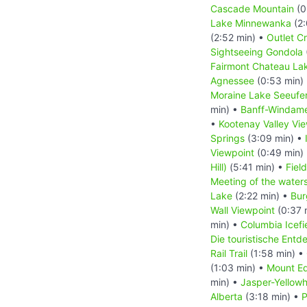
Cascade Mountain
(0
Lake Minnewanka
(2:
(2:52 min) •
Outlet C
Sightseeing Gondola
Fairmont Chateau Lak
Agnessee
(0:53 min)
Moraine Lake Seeufe
min) •
Banff-Windam
•
Kootenay Valley Vi
Springs
(3:09 min) •
Viewpoint
(0:49 min)
Hill)
(5:41 min) •
Field
Meeting of the water
Lake
(2:22 min) •
Bur
Wall Viewpoint
(0:37 
min) •
Columbia Icefi
Die touristische Ent
Rail Trail
(1:58 min) •
(1:03 min) •
Mount Ed
min) •
Jasper-Yellow
Alberta
(3:18 min) •
P