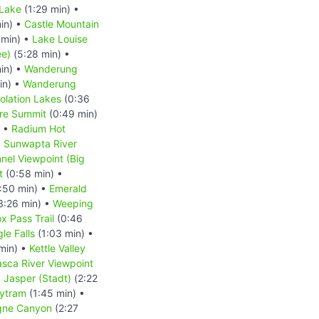
 Lake
(1:29 min) •
in) •
Castle Mountain
 min) •
Lake Louise
ee)
(5:28 min) •
in) •
Wanderung
in) •
Wanderung
lation Lakes
(0:36
re Summit
(0:49 min)
) •
Radium Hot
•
Sunwapta River
nnel Viewpoint (Big
t
(0:58 min) •
:50 min) •
Emerald
3:26 min) •
Weeping
x Pass Trail
(0:46
le Falls
(1:03 min) •
min) •
Kettle Valley
sca River Viewpoint
•
Jasper (Stadt)
(2:22
kytram
(1:45 min) •
gne Canyon
(2:27