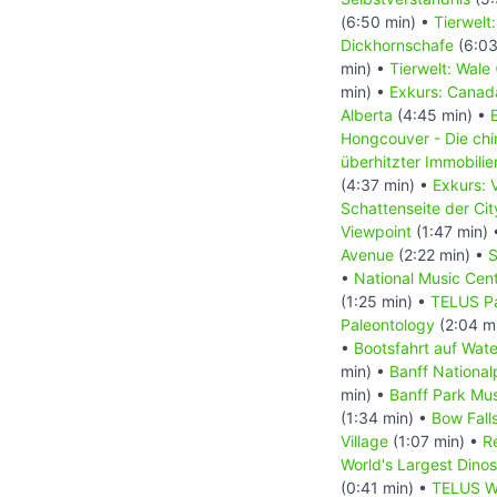
(6:50 min) •
Tierwelt
Dickhornschafe
(6:03
min) •
Tierwelt: Wale
min) •
Exkurs: Canada
Alberta
(4:45 min) •
Hongcouver - Die ch
überhitzter Immobili
(4:37 min) •
Exkurs: 
Schattenseite der Ci
Viewpoint
(1:47 min)
Avenue
(2:22 min) •
S
•
National Music Cen
(1:25 min) •
TELUS Pa
Paleontology
(2:04 m
•
Bootsfahrt auf Wat
min) •
Banff National
min) •
Banff Park M
(1:34 min) •
Bow Fall
Village
(1:07 min) •
R
World's Largest Dino
(0:41 min) •
TELUS Wo