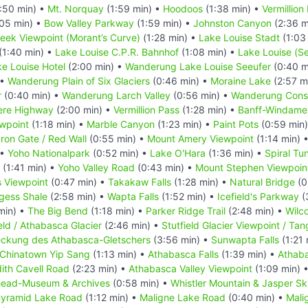
:50 min) •
Mt. Norquay
(1:59 min) •
Hoodoos
(1:38 min) •
Vermillion
05 min) •
Bow Valley Parkway
(1:59 min) •
Johnston Canyon
(2:36 m
reek Viewpoint (Morant’s Curve)
(1:28 min) •
Lake Louise Stadt
(1:03
(1:40 min) •
Lake Louise C.P.R. Bahnhof
(1:08 min) •
Lake Louise (S
e Louise Hotel
(2:00 min) •
Wanderung Lake Louise Seeufer
(0:40 m
 •
Wanderung Plain of Six Glaciers
(0:46 min) •
Moraine Lake
(2:57 m
r
(0:40 min) •
Wanderung Larch Valley
(0:56 min) •
Wanderung Conso
ere Highway
(2:00 min) •
Vermillion Pass
(1:28 min) •
Banff-Windame
ewpoint
(1:18 min) •
Marble Canyon
(1:23 min) •
Paint Pots
(0:59 min
Iron Gate / Red Wall
(0:55 min) •
Mount Amery Viewpoint
(1:14 min) 
 •
Yoho Nationalpark
(0:52 min) •
Lake O'Hara
(1:36 min) •
Spiral Tu
(1:41 min) •
Yoho Valley Road
(0:43 min) •
Mount Stephen Viewpoin
s Viewpoint
(0:47 min) •
Takakaw Falls
(1:28 min) •
Natural Bridge
(0
gess Shale
(2:58 min) •
Wapta Falls
(1:52 min) •
Icefield's Parkway
(
min) •
The Big Bend
(1:18 min) •
Parker Ridge Trail
(2:48 min) •
Wilco
eld / Athabasca Glacier
(2:46 min) •
Stutfield Glacier Viewpoint / Tang
deckung des Athabasca-Gletschers
(3:56 min) •
Sunwapta Falls
(1:21 
Chinatown Yip Sang
(1:13 min) •
Athabasca Falls
(1:39 min) •
Athaba
ith Cavell Road
(2:23 min) •
Athabasca Valley Viewpoint
(1:09 min) 
head-Museum & Archives
(0:58 min) •
Whistler Mountain & Jasper S
yramid Lake Road
(1:12 min) •
Maligne Lake Road
(0:40 min) •
Mali