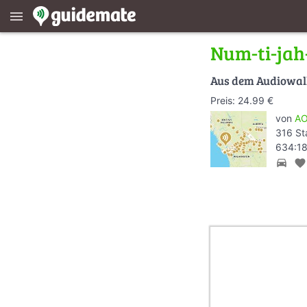
menu
Num-ti-jah
Aus dem Audiowa
Preis: 24.99 €
von
AO
316 St
634:18
directions_car
favorite