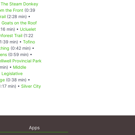
The Steam Donkey
m the Front
(0:39
ail
(2:28 min) •
•
Goats on the Roof
:16 min) •
Ucluelet
forest Trail
(1:22
1:39 min) •
Tofino
ching
(0:42 min) •
dens
(0:59 min) •
lliwell Provincial Park
min) •
Middle
•
Legislative
dge
(0:38 min) •
1:17 min) •
Silver City
Apps