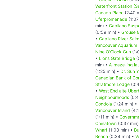
Waterfront Station (
Canada Place
(2:40 
Uferpromenade
(1:07
min) •
Capilano Susp
(0:59 min) •
Grouse 
•
Capilano River Sal
Vancouver Aquarium
Nine O'Clock Gun
(1:
•
Lions Gate Bridge
(
min) •
A-maze-ing la
(1:25 min) •
Dr. Sun 
Canadian Bank of C
Stratmore Lodge
(0:4
•
West End alte Überb
Neighbourhoods
(0:4
Gondola
(1:24 min) •
Vancouver Island
(4:1
(1:11 min) •
Governme
Chinatown
(0:37 min
Wharf
(1:08 min) •
Bu
Beach
(0:34 min) •
V