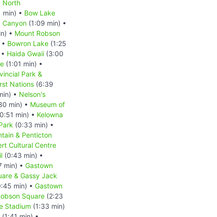
•
North
1 min) •
Bow Lake
a Canyon
(1:09 min) •
in) •
Mount Robson
) •
Bowron Lake
(1:25
) •
Haida Gwaii
(3:00
re
(1:01 min) •
vincial Park &
rst Nations
(6:39
min) •
Nelson's
30 min) •
Museum of
0:51 min) •
Kelowna
Park
(0:33 min) •
ain & Penticton
rt Cultural Centre
l
(0:43 min) •
7 min) •
Gastown
uare & Gassy Jack
:45 min) •
Gastown
Robson Square
(2:23
e Stadium
(1:33 min)
(1:41 min) •