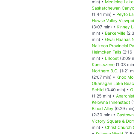
min) •
Medicine Lake
Saskatchewan Canyo
(1:44 min) •
Peyto L
Howse Valley Viewpoi
(3:07 min) •
Kinney 
min) •
Barkerville
(2:3
min) •
Gwai Haanas Na
Naikoon Provincial Pa
Helmcken Falls
(2:16 
min) •
Lillooet
(3:09 
Kunstszene
(1:03 min
Northern B.C.
(1:21 m
(2:07 min) •
Knox Mou
Okanagan Lake Bea
Schild
(0:40 min) •
O
(1:25 min) •
Anarchis
Kelowna Innenstadt
(
Blood Alley
(0:29 min
(2:30 min) •
Gastown 
Victory Square & Dom
min) •
Christ Church 
•
Science World
(0:5