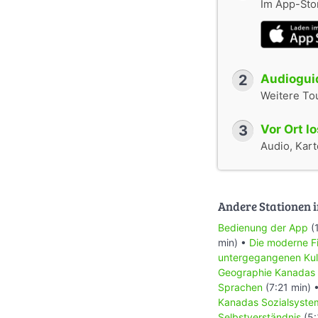
Im App-Stor
2
Audioguid
Weitere To
3
Vor Ort l
Audio, Karte
Andere Stationen i
Bedienung der App
(
min) •
Die moderne Fi
untergegangenen Kul
Geographie Kanadas
Sprachen
(7:21 min) 
Kanadas Sozialsyste
Selbstverständnis
(5: