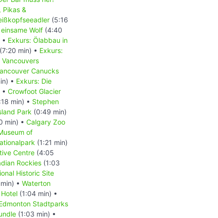
, Pikas &
Weißkopfseeadler
(5:16
 einsame Wolf
(4:40
) •
Exkurs: Ölabbau in
(7:20 min) •
Exkurs:
- Vancouvers
 Vancouver Canucks
in) •
Exkurs: Die
) •
Crowfoot Glacier
:18 min) •
Stephen
Island Park
(0:49 min)
0 min) •
Calgary Zoo
 Museum of
ationalpark
(1:21 min)
tive Centre
(4:05
dian Rockies
(1:03
onal Historic Site
 min) •
Waterton
 Hotel
(1:04 min) •
Edmonton Stadtparks
undle
(1:03 min) •