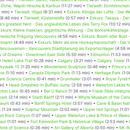
: Elche, Wapiti-Hirsche & Karibus
(11:27 min) •
Tierwelt: Eichhörnchen
 min) •
Tierwelt: Vögel
(6:31 min) •
Exkurs: Könige der Lüfte - Der 
(8:46 min) •
Tierwelt: Küstenwölfe
(0:57 min) •
Exkurs: Takaya - Der
's greatest hero - Das unglaubliche Leben des Terry Fox
(10:12 min
Exkurs: Kleine Insekten, gigantische Wirkung - Die Borkenkäferplage
inesische Prägung Vancouvers
(4:56 min) •
Exkurs: Boom oder Bust 
enmarkt
(4:49 min) •
Exkurs: Mehr als eine Hockeymannschaft - Die
Vancouverism - Vancouvers Stadtplanung als Exportschlager
(4:59 m
ty of Dreams - Downtown East Side
(5:50 min) •
Edmonton
(1:53 min
 •
Helen Lake Trail
(0:28 min) •
Calgary
(3:21 min) •
Calgary Tower
(1
kywalk 15
(1:20 min) •
Wonderland Sculpture
(0:46 min) •
Prince's 
tre
(1:10 min) •
Canada Olympic Park
(1:13 min) •
Heritage Park
(1:0
rk Science Centre
(0:41 min) •
Drumheller
(3:01 min) •
Royal Tyrell
in) •
Head-Smashed-In Buffalo Jump
(3:58 min) •
Waterton Lakes N
erton Lake
(0:45 min) •
Bar U Ranch
(1:36 min) •
Frank Slide Interpre
park
(2:14 min) •
Stadt Banff
(2:11 min) •
Whyte Museum of the Cana
useum
(0:43 min) •
Banff Springs Hotel
(3:07 min) •
Cave & Basin Nati
s
(1:24 min) •
Sulphur Mountain
(2:02 min) •
Upper Hot Springs
(1:01
ed Rock Canyon
(1:07 min) •
Upper Waterton Lake & Prince of Wales
saur
(1:01 min) •
Fort Edmonton Park & Historical Village
(2:53 min) •
rld of Science
(0:36 min) •
Art Gallery of Alberta
(0:50 min) •
Mt. R