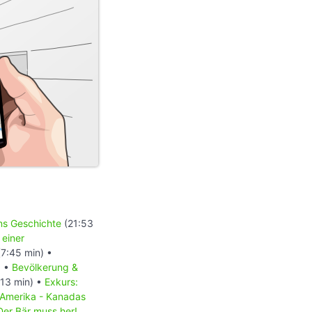
ons Geschichte
(21:53
 einer
7:45 min) •
) •
Bevölkerung &
13 min) •
Exkurs:
 Amerika - Kanadas
Der Bär muss her!