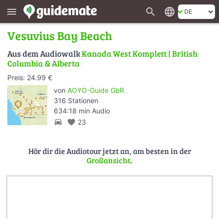
search
language
menu
Vesuvius Bay Beach
Aus dem Audiowalk
Kanada West Komplett | British
Columbia & Alberta
Preis: 24.99 €
von
AOYO-Guide GbR
316 Stationen
634:18 min Audio
directions_car
favorite
23
Hör dir die Audiotour jetzt an, am besten in der
Großansicht
.