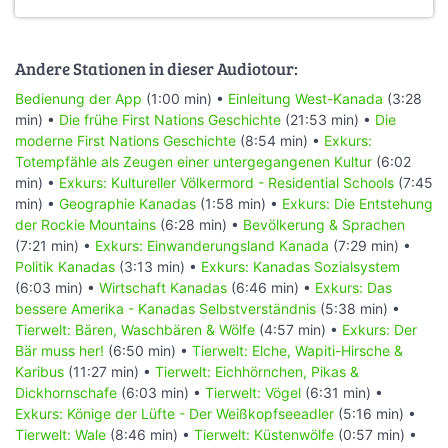
Andere Stationen in dieser Audiotour:
Bedienung der App
(1:00 min) •
Einleitung West-Kanada
(3:28
min) •
Die frühe First Nations Geschichte
(21:53 min) •
Die
moderne First Nations Geschichte
(8:54 min) •
Exkurs:
Totempfähle als Zeugen einer untergegangenen Kultur
(6:02
min) •
Exkurs: Kultureller Völkermord - Residential Schools
(7:45
min) •
Geographie Kanadas
(1:58 min) •
Exkurs: Die Entstehung
der Rockie Mountains
(6:28 min) •
Bevölkerung & Sprachen
(7:21 min) •
Exkurs: Einwanderungsland Kanada
(7:29 min) •
Politik Kanadas
(3:13 min) •
Exkurs: Kanadas Sozialsystem
(6:03 min) •
Wirtschaft Kanadas
(6:46 min) •
Exkurs: Das
bessere Amerika - Kanadas Selbstverständnis
(5:38 min) •
Tierwelt: Bären, Waschbären & Wölfe
(4:57 min) •
Exkurs: Der
Bär muss her!
(6:50 min) •
Tierwelt: Elche, Wapiti-Hirsche &
Karibus
(11:27 min) •
Tierwelt: Eichhörnchen, Pikas &
Dickhornschafe
(6:03 min) •
Tierwelt: Vögel
(6:31 min) •
Exkurs: Könige der Lüfte - Der Weißkopfseeadler
(5:16 min) •
Tierwelt: Wale
(8:46 min) •
Tierwelt: Küstenwölfe
(0:57 min) •