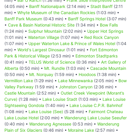
min) •
Bar U Ranch
(1:36 min) •
Frank Slide Interpretive Centre
(4:05 min) •
Banff Nationalpark
(2:14 min) •
Stadt Banff
(2:11
min) •
Whyte Museum of the Canadian Rockies
(1:03 min) •
Banff Park Museum
(0:43 min) •
Banff Springs Hotel
(3:07 min)
•
Cave & Basin National Historic Site
(1:34 min) •
Bow Falls
(1:24 min) •
Sulphur Mountain
(2:02 min) •
Upper Hot Springs
(1:01 min) •
Waterton Village
(1:07 min) •
Red Rock Canyon
(1:07 min) •
Upper Waterton Lake & Prince of Wales Hotel
(1:04
min) •
World's Largest Dinosaur
(1:01 min) •
Fort Edmonton
Park & Historical Village
(2:53 min) •
Edmonton Stadtparks
(0:41 min) •
TELUS World of Science
(0:36 min) •
Art Gallery of
Alberta
(0:50 min) •
Mt. Rundle
(1:03 min) •
Cascade Mountain
(0:50 min) •
Mt. Norquay
(1:59 min) •
Hoodoos
(1:38 min) •
Vermillion Lake
(1:29 min) •
Lake Minnewanka
(2:05 min) •
Bow
Valley Parkway
(1:59 min) •
Johnston Canyon
(2:36 min) •
Castle Mountain
(2:52 min) •
Outlet Creek Viewpoint (Morant’s
Curve)
(1:28 min) •
Lake Louise Stadt
(1:03 min) •
Lake Louise
Sightseeing Gondola
(1:40 min) •
Lake Louise C.P.R. Bahnhof
(1:08 min) •
Lake Louise (See)
(5:28 min) •
Fairmont Chateau
Lake Louise Hotel
(2:00 min) •
Wanderung Lake Louise Seeufer
(0:40 min) •
Wanderung Agnessee
(0:53 min) •
Wanderung
Plain of Six Glaciers
(0:46 min) •
Moraine Lake
(2:57 min) •