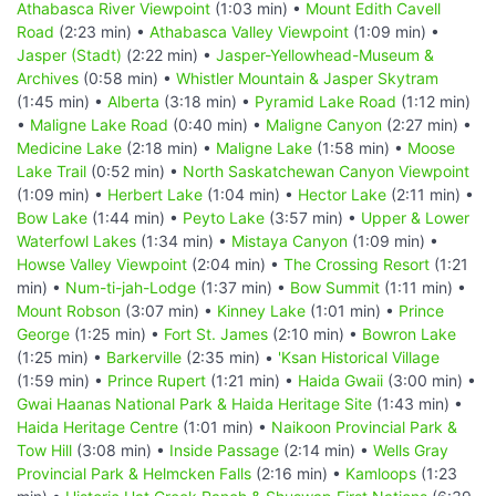
Athabasca River Viewpoint
(1:03 min) •
Mount Edith Cavell
Road
(2:23 min) •
Athabasca Valley Viewpoint
(1:09 min) •
Jasper (Stadt)
(2:22 min) •
Jasper-Yellowhead-Museum &
Archives
(0:58 min) •
Whistler Mountain & Jasper Skytram
(1:45 min) •
Alberta
(3:18 min) •
Pyramid Lake Road
(1:12 min)
•
Maligne Lake Road
(0:40 min) •
Maligne Canyon
(2:27 min) •
Medicine Lake
(2:18 min) •
Maligne Lake
(1:58 min) •
Moose
Lake Trail
(0:52 min) •
North Saskatchewan Canyon Viewpoint
(1:09 min) •
Herbert Lake
(1:04 min) •
Hector Lake
(2:11 min) •
Bow Lake
(1:44 min) •
Peyto Lake
(3:57 min) •
Upper & Lower
Waterfowl Lakes
(1:34 min) •
Mistaya Canyon
(1:09 min) •
Howse Valley Viewpoint
(2:04 min) •
The Crossing Resort
(1:21
min) •
Num-ti-jah-Lodge
(1:37 min) •
Bow Summit
(1:11 min) •
Mount Robson
(3:07 min) •
Kinney Lake
(1:01 min) •
Prince
George
(1:25 min) •
Fort St. James
(2:10 min) •
Bowron Lake
(1:25 min) •
Barkerville
(2:35 min) •
'Ksan Historical Village
(1:59 min) •
Prince Rupert
(1:21 min) •
Haida Gwaii
(3:00 min) •
Gwai Haanas National Park & Haida Heritage Site
(1:43 min) •
Haida Heritage Centre
(1:01 min) •
Naikoon Provincial Park &
Tow Hill
(3:08 min) •
Inside Passage
(2:14 min) •
Wells Gray
Provincial Park & Helmcken Falls
(2:16 min) •
Kamloops
(1:23