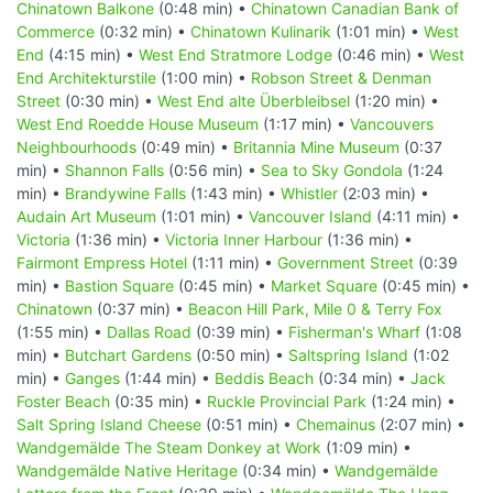
Chinatown Balkone
(0:48 min) •
Chinatown Canadian Bank of
Commerce
(0:32 min) •
Chinatown Kulinarik
(1:01 min) •
West
End
(4:15 min) •
West End Stratmore Lodge
(0:46 min) •
West
End Architekturstile
(1:00 min) •
Robson Street & Denman
Street
(0:30 min) •
West End alte Überbleibsel
(1:20 min) •
West End Roedde House Museum
(1:17 min) •
Vancouvers
Neighbourhoods
(0:49 min) •
Britannia Mine Museum
(0:37
min) •
Shannon Falls
(0:56 min) •
Sea to Sky Gondola
(1:24
min) •
Brandywine Falls
(1:43 min) •
Whistler
(2:03 min) •
Audain Art Museum
(1:01 min) •
Vancouver Island
(4:11 min) •
Victoria
(1:36 min) •
Victoria Inner Harbour
(1:36 min) •
Fairmont Empress Hotel
(1:11 min) •
Government Street
(0:39
min) •
Bastion Square
(0:45 min) •
Market Square
(0:45 min) •
Chinatown
(0:37 min) •
Beacon Hill Park, Mile 0 & Terry Fox
(1:55 min) •
Dallas Road
(0:39 min) •
Fisherman's Wharf
(1:08
min) •
Butchart Gardens
(0:50 min) •
Saltspring Island
(1:02
min) •
Ganges
(1:44 min) •
Beddis Beach
(0:34 min) •
Jack
Foster Beach
(0:35 min) •
Ruckle Provincial Park
(1:24 min) •
Salt Spring Island Cheese
(0:51 min) •
Chemainus
(2:07 min) •
Wandgemälde The Steam Donkey at Work
(1:09 min) •
Wandgemälde Native Heritage
(0:34 min) •
Wandgemälde