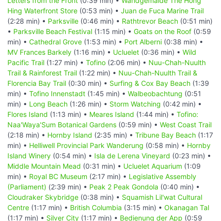
Letters from the Front
(0:39 min) •
Wandgemälde The Hong
Hing Waterfront Store
(0:53 min) •
Juan de Fuca Marine Trail
(2:28 min) •
Parksville
(0:46 min) •
Rathtrevor Beach
(0:51 min)
•
Parksville Beach Festival
(1:15 min) •
Goats on the Roof
(0:59
min) •
Cathedral Grove
(1:53 min) •
Port Alberni
(0:38 min) •
MV Frances Barkely
(1:16 min) •
Ucluelet
(0:36 min) •
Wild
Pacific Trail
(1:27 min) •
Tofino
(2:06 min) •
Nuu-Chah-Nuulth
Trail & Rainforest Trail
(1:22 min) •
Nuu-Chah-Nuulth Trail &
Florencia Bay Trail
(0:30 min) •
Surfing & Cox Bay Beach
(1:39
min) •
Tofino Innenstadt
(1:45 min) •
Walbeobachtung
(0:51
min) •
Long Beach
(1:26 min) •
Storm Watching
(0:42 min) •
Flores Island
(1:13 min) •
Meares Island
(1:44 min) •
Tofino:
Naa'Waya'Sum Botanical Gardens
(0:59 min) •
West Coast Trail
(2:18 min) •
Hornby Island
(2:35 min) •
Tribune Bay Beach
(1:17
min) •
Helliwell Provincial Park Wanderung
(0:58 min) •
Hornby
Island Winery
(0:54 min) •
Isla de Lerena Vineyard
(0:23 min) •
Middle Mountain Mead
(0:31 min) •
Ucluelet Aquarium
(1:09
min) •
Royal BC Museum
(2:17 min) •
Legislative Assembly
(Parliament)
(2:39 min) •
Peak 2 Peak Gondola
(0:40 min) •
Cloudraker Skybridge
(0:38 min) •
Squamish Lil'wat Cultural
Centre
(1:17 min) •
British Columbia
(3:15 min) •
Okanagan Tal
(1:17 min) •
Silver City
(1:17 min) •
Bedienung der App
(0:59