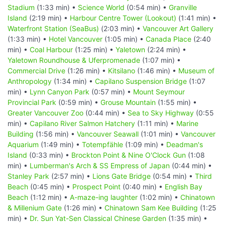
Stadium
(1:33 min) •
Science World
(0:54 min) •
Granville
Island
(2:19 min) •
Harbour Centre Tower (Lookout)
(1:41 min) •
Waterfront Station (SeaBus)
(2:03 min) •
Vancouver Art Gallery
(1:33 min) •
Hotel Vancouver
(1:05 min) •
Canada Place
(2:40
min) •
Coal Harbour
(1:25 min) •
Yaletown
(2:24 min) •
Yaletown Roundhouse & Uferpromenade
(1:07 min) •
Commercial Drive
(1:26 min) •
Kitsilano
(1:46 min) •
Museum of
Anthropology
(1:34 min) •
Capilano Suspension Bridge
(1:07
min) •
Lynn Canyon Park
(0:57 min) •
Mount Seymour
Provincial Park
(0:59 min) •
Grouse Mountain
(1:55 min) •
Greater Vancouver Zoo
(0:44 min) •
Sea to Sky Highway
(0:55
min) •
Capilano River Salmon Hatchery
(1:11 min) •
Marine
Building
(1:56 min) •
Vancouver Seawall
(1:01 min) •
Vancouver
Aquarium
(1:49 min) •
Totempfähle
(1:09 min) •
Deadman's
Island
(0:33 min) •
Brockton Point & Nine O'Clock Gun
(1:08
min) •
Lumberman's Arch & SS Empress of Japan
(0:44 min) •
Stanley Park
(2:57 min) •
Lions Gate Bridge
(0:54 min) •
Third
Beach
(0:45 min) •
Prospect Point
(0:40 min) •
English Bay
Beach
(1:12 min) •
A-maze-ing laughter
(1:02 min) •
Chinatown
& Millenium Gate
(1:26 min) •
Chinatown Sam Kee Building
(1:25
min) •
Dr. Sun Yat-Sen Classical Chinese Garden
(1:35 min) •