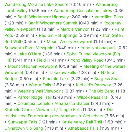
Wanderung Moraine Lake Seeufer
(0:40 min) •
Wanderung
Larch Valley
(0:56 min) •
Wanderung Consolation Lakes
(0:36
min) •
Banff-Windamere Highway
(2:00 min) •
Vermillion Pass
(1:28 min) •
Banff-Windamere Summit
(0:49 min) •
Kootenay
Valley Viewpoint
(1:18 min) •
Marble Canyon
(1:23 min) •
Paint
Pots
(0:59 min) •
Radium Hot Springs
(3:09 min) •
Iron Gate /
Red Wall
(0:55 min) •
Mount Amery Viewpoint
(1:14 min) •
Sunwapta River Viewpoint
(0:49 min) •
Yoho Nationalpark
(0:52
min) •
Lake O'Hara
(1:36 min) •
Spiral Tunnel Viewpoint (Big
Hill)
(5:41 min) •
Field
(1:41 min) •
Yoho Valley Road
(0:43 min)
•
Mount Stephen Viewpoint
(0:58 min) •
Meeting of the waters
Viewpoint
(0:47 min) •
Takakaw Falls
(1:28 min) •
Natural
Bridge
(0:50 min) •
Emerald Lake
(2:22 min) •
Burgess Shale
(2:58 min) •
Wapta Falls
(1:52 min) •
Icefield's Parkway
(3:26
min) •
Weeping Wall Viewpoint
(0:37 min) •
The Big Bend
(1:18
min) •
Parker Ridge Trail
(2:48 min) •
Wilcox Pass Trail
(0:46
min) •
Columbia Icefield / Athabasca Glacier
(2:46 min) •
Stutfield Glacier Viewpoint / Tangle Falls
(1:03 min) •
Die
touristische Entdeckung des Athabasca-Gletschers
(3:56 min)
•
Sunwapta Falls
(1:21 min) •
Kettle Valley Rail Trail
(1:58 min) •
Chinatown Yip Sang
(1:13 min) •
Athabasca Falls
(1:39 min) •