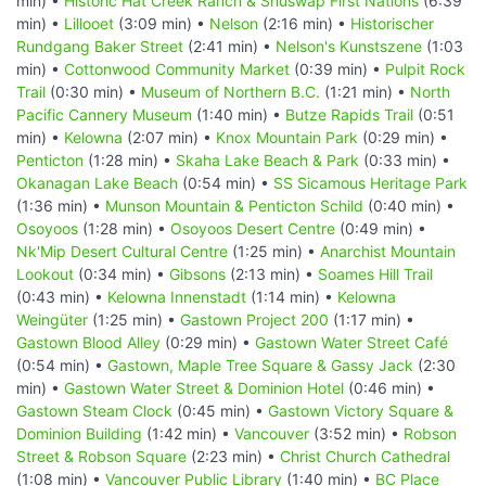
min) •
Historic Hat Creek Ranch & Shuswap First Nations
(6:39
min) •
Lillooet
(3:09 min) •
Nelson
(2:16 min) •
Historischer
Rundgang Baker Street
(2:41 min) •
Nelson's Kunstszene
(1:03
min) •
Cottonwood Community Market
(0:39 min) •
Pulpit Rock
Trail
(0:30 min) •
Museum of Northern B.C.
(1:21 min) •
North
Pacific Cannery Museum
(1:40 min) •
Butze Rapids Trail
(0:51
min) •
Kelowna
(2:07 min) •
Knox Mountain Park
(0:29 min) •
Penticton
(1:28 min) •
Skaha Lake Beach & Park
(0:33 min) •
Okanagan Lake Beach
(0:54 min) •
SS Sicamous Heritage Park
(1:36 min) •
Munson Mountain & Penticton Schild
(0:40 min) •
Osoyoos
(1:28 min) •
Osoyoos Desert Centre
(0:49 min) •
Nk'Mip Desert Cultural Centre
(1:25 min) •
Anarchist Mountain
Lookout
(0:34 min) •
Gibsons
(2:13 min) •
Soames Hill Trail
(0:43 min) •
Kelowna Innenstadt
(1:14 min) •
Kelowna
Weingüter
(1:25 min) •
Gastown Project 200
(1:17 min) •
Gastown Blood Alley
(0:29 min) •
Gastown Water Street Café
(0:54 min) •
Gastown, Maple Tree Square & Gassy Jack
(2:30
min) •
Gastown Water Street & Dominion Hotel
(0:46 min) •
Gastown Steam Clock
(0:45 min) •
Gastown Victory Square &
Dominion Building
(1:42 min) •
Vancouver
(3:52 min) •
Robson
Street & Robson Square
(2:23 min) •
Christ Church Cathedral
(1:08 min) •
Vancouver Public Library
(1:40 min) •
BC Place