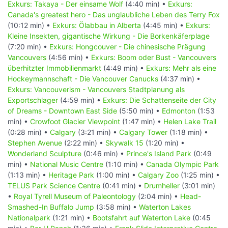
Exkurs: Takaya - Der einsame Wolf
(4:40 min) •
Exkurs:
Canada's greatest hero - Das unglaubliche Leben des Terry Fox
(10:12 min) •
Exkurs: Ölabbau in Alberta
(4:45 min) •
Exkurs:
Kleine Insekten, gigantische Wirkung - Die Borkenkäferplage
(7:20 min) •
Exkurs: Hongcouver - Die chinesische Prägung
Vancouvers
(4:56 min) •
Exkurs: Boom oder Bust - Vancouvers
überhitzter Immobilienmarkt
(4:49 min) •
Exkurs: Mehr als eine
Hockeymannschaft - Die Vancouver Canucks
(4:37 min) •
Exkurs: Vancouverism - Vancouvers Stadtplanung als
Exportschlager
(4:59 min) •
Exkurs: Die Schattenseite der City
of Dreams - Downtown East Side
(5:50 min) •
Edmonton
(1:53
min) •
Crowfoot Glacier Viewpoint
(1:47 min) •
Helen Lake Trail
(0:28 min) •
Calgary
(3:21 min) •
Calgary Tower
(1:18 min) •
Stephen Avenue
(2:22 min) •
Skywalk 15
(1:20 min) •
Wonderland Sculpture
(0:46 min) •
Prince's Island Park
(0:49
min) •
National Music Centre
(1:10 min) •
Canada Olympic Park
(1:13 min) •
Heritage Park
(1:00 min) •
Calgary Zoo
(1:25 min) •
TELUS Park Science Centre
(0:41 min) •
Drumheller
(3:01 min)
•
Royal Tyrell Museum of Paleontology
(2:04 min) •
Head-
Smashed-In Buffalo Jump
(3:58 min) •
Waterton Lakes
Nationalpark
(1:21 min) •
Bootsfahrt auf Waterton Lake
(0:45