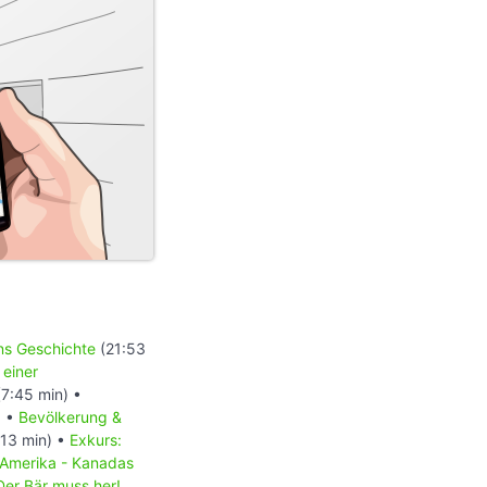
ons Geschichte
(21:53
 einer
7:45 min) •
) •
Bevölkerung &
13 min) •
Exkurs:
 Amerika - Kanadas
Der Bär muss her!