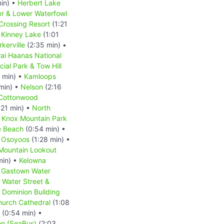
in) •
Herbert Lake
r & Lower Waterfowl
Crossing Resort
(1:21
•
Kinney Lake
(1:01
rkerville
(2:35 min) •
ai Haanas National
ial Park & Tow Hill
 min) •
Kamloops
min) •
Nelson
(2:16
Cottonwood
:21 min) •
North
•
Knox Mountain Park
 Beach
(0:54 min) •
•
Osoyoos
(1:28 min) •
 Mountain Lookout
min) •
Kelowna
•
Gastown Water
Water Street &
 Dominion Building
hurch Cathedral
(1:08
(0:54 min) •
on (SeaBus)
(2:03