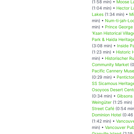
(1:58 min) •
Moose La
(1:04 min) •
Hector L
Lakes
(1:34 min) •
Mi
min) •
Num-ti-jah-Lo
min) •
Prince George
'Ksan Historical Villag
Park & Haida Heritage
(3:08 min) •
Inside P
(1:23 min) •
Historic
min) •
Historischer R
Community Market
(0
Pacific Cannery Mus
(0:29 min) •
Penticto
SS Sicamous Heritag
Osoyoos Desert Cent
(0:34 min) •
Gibsons
Weingüter
(1:25 min)
Street Café
(0:54 min
Dominion Hotel
(0:46
(1:42 min) •
Vancouv
min) •
Vancouver Publ
Granville Island
(2:19