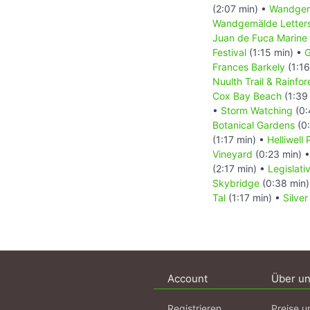
(2:07 min) •
Wandgem
Wandgemälde Letters
Juan de Fuca Marine 
Festival
(1:15 min) •
G
Frances Barkely
(1:16
Nuulth Trail & Rainfore
Cox Bay Beach
(1:39
•
Storm Watching
(0:
Botanical Gardens
(0:
(1:17 min) •
Helliwell
Vineyard
(0:23 min) 
(2:17 min) •
Legislati
Skybridge
(0:38 min
Tal
(1:17 min) •
Silver
Account
Über u
Registrieren
Preise u