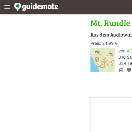
menu
Mt. Rundle
Aus dem Audiowa
Preis: 24.99 €
von
AO
316 St
634:18
directions_car
favorite