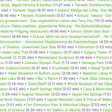
: Elche, Wapiti-Hirsche & Karibus
(11:27 min) •
Tierwelt: Eichhörnchen
 min) •
Tierwelt: Vögel
(6:31 min) •
Exkurs: Könige der Lüfte - Der 
(8:46 min) •
Tierwelt: Küstenwölfe
(0:57 min) •
Exkurs: Takaya - Der
's greatest hero - Das unglaubliche Leben des Terry Fox
(10:12 min
Exkurs: Kleine Insekten, gigantische Wirkung - Die Borkenkäferplage
inesische Prägung Vancouvers
(4:56 min) •
Exkurs: Boom oder Bust 
enmarkt
(4:49 min) •
Exkurs: Mehr als eine Hockeymannschaft - Die
Vancouverism - Vancouvers Stadtplanung als Exportschlager
(4:59 m
ty of Dreams - Downtown East Side
(5:50 min) •
Edmonton
(1:53 min
 •
Helen Lake Trail
(0:28 min) •
Calgary
(3:21 min) •
Calgary Tower
(1
kywalk 15
(1:20 min) •
Wonderland Sculpture
(0:46 min) •
Prince's 
tre
(1:10 min) •
Canada Olympic Park
(1:13 min) •
Heritage Park
(1:0
rk Science Centre
(0:41 min) •
Drumheller
(3:01 min) •
Royal Tyrell
in) •
Head-Smashed-In Buffalo Jump
(3:58 min) •
Waterton Lakes N
erton Lake
(0:45 min) •
Bar U Ranch
(1:36 min) •
Frank Slide Interpre
park
(2:14 min) •
Stadt Banff
(2:11 min) •
Whyte Museum of the Cana
useum
(0:43 min) •
Banff Springs Hotel
(3:07 min) •
Cave & Basin Nati
s
(1:24 min) •
Sulphur Mountain
(2:02 min) •
Upper Hot Springs
(1:01
ed Rock Canyon
(1:07 min) •
Upper Waterton Lake & Prince of Wales
saur
(1:01 min) •
Fort Edmonton Park & Historical Village
(2:53 min) •
rld of Science
(0:36 min) •
Art Gallery of Alberta
(0:50 min) •
Casc