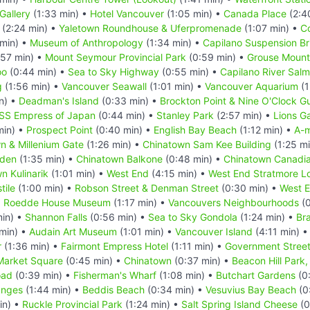
Gallery
(1:33 min) •
Hotel Vancouver
(1:05 min) •
Canada Place
(2:4
(2:24 min) •
Yaletown Roundhouse & Uferpromenade
(1:07 min) •
C
min) •
Museum of Anthropology
(1:34 min) •
Capilano Suspension Br
57 min) •
Mount Seymour Provincial Park
(0:59 min) •
Grouse Mount
oo
(0:44 min) •
Sea to Sky Highway
(0:55 min) •
Capilano River Sal
g
(1:56 min) •
Vancouver Seawall
(1:01 min) •
Vancouver Aquarium
(1
n) •
Deadman's Island
(0:33 min) •
Brockton Point & Nine O'Clock G
SS Empress of Japan
(0:44 min) •
Stanley Park
(2:57 min) •
Lions G
min) •
Prospect Point
(0:40 min) •
English Bay Beach
(1:12 min) •
A-m
n & Millenium Gate
(1:26 min) •
Chinatown Sam Kee Building
(1:25 m
rden
(1:35 min) •
Chinatown Balkone
(0:48 min) •
Chinatown Canadi
n Kulinarik
(1:01 min) •
West End
(4:15 min) •
West End Stratmore L
tile
(1:00 min) •
Robson Street & Denman Street
(0:30 min) •
West E
d Roedde House Museum
(1:17 min) •
Vancouvers Neighbourhoods
(0
in) •
Shannon Falls
(0:56 min) •
Sea to Sky Gondola
(1:24 min) •
Br
min) •
Audain Art Museum
(1:01 min) •
Vancouver Island
(4:11 min) 
r
(1:36 min) •
Fairmont Empress Hotel
(1:11 min) •
Government Stree
Market Square
(0:45 min) •
Chinatown
(0:37 min) •
Beacon Hill Park,
oad
(0:39 min) •
Fisherman's Wharf
(1:08 min) •
Butchart Gardens
(0
nges
(1:44 min) •
Beddis Beach
(0:34 min) •
Vesuvius Bay Beach
(0
in) •
Ruckle Provincial Park
(1:24 min) •
Salt Spring Island Cheese
(0