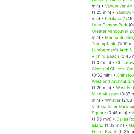
min) •
Vancouver Art 
(1:25 min) •
Yaletown
min) •
Kitsilano
(1:46 
Lynn Canyon Park
(0:
Greater Vancouver Z
min) •
Marine Buildin
Totempfähle
(1:09 mi
Lumberman's Arch & 
•
Third Beach
(0:45 
(1:02 min) •
Chinatow
Classical Chinese Ga
(0:32 min) •
Chinatow
West End Architekturs
(1:20 min) •
West En
Mine Museum
(0:37 m
min) •
Whistler
(2:03 
Victoria Inner Harbou
Square
(0:45 min) •
(1:55 min) •
Dallas R
Island
(1:02 min) •
Ga
Foster Beach
(0:35 m