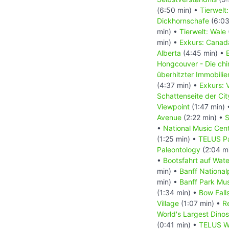
(6:50 min) •
Tierwelt
Dickhornschafe
(6:03
min) •
Tierwelt: Wale
min) •
Exkurs: Canada
Alberta
(4:45 min) •
Hongcouver - Die ch
überhitzter Immobili
(4:37 min) •
Exkurs: 
Schattenseite der Ci
Viewpoint
(1:47 min)
Avenue
(2:22 min) •
S
•
National Music Cen
(1:25 min) •
TELUS Pa
Paleontology
(2:04 m
•
Bootsfahrt auf Wat
min) •
Banff National
min) •
Banff Park M
(1:34 min) •
Bow Fall
Village
(1:07 min) •
R
World's Largest Dino
(0:41 min) •
TELUS Wo