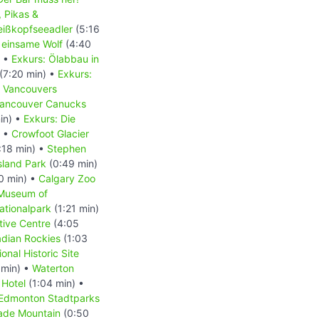
, Pikas &
Weißkopfseeadler
(5:16
 einsame Wolf
(4:40
) •
Exkurs: Ölabbau in
(7:20 min) •
Exkurs:
- Vancouvers
 Vancouver Canucks
in) •
Exkurs: Die
) •
Crowfoot Glacier
:18 min) •
Stephen
Island Park
(0:49 min)
0 min) •
Calgary Zoo
 Museum of
ationalpark
(1:21 min)
tive Centre
(4:05
dian Rockies
(1:03
onal Historic Site
 min) •
Waterton
 Hotel
(1:04 min) •
Edmonton Stadtparks
ade Mountain
(0:50