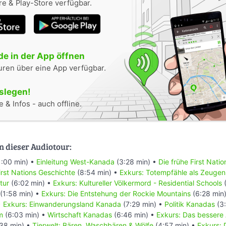
e & Play-Store verfügbar.
e in der App öffnen
uren über eine App verfügbar.
oslegen!
 & Infos - auch offline.
n dieser Audiotour:
1:00 min) •
Einleitung West-Kanada
(3:28 min) •
Die frühe First Nati
rst Nations Geschichte
(8:54 min) •
Exkurs: Totempfähle als Zeugen
tur
(6:02 min) •
Exkurs: Kultureller Völkermord - Residential Schools
(
(1:58 min) •
Exkurs: Die Entstehung der Rockie Mountains
(6:28 min
•
Exkurs: Einwanderungsland Kanada
(7:29 min) •
Politik Kanadas
(3:
m
(6:03 min) •
Wirtschaft Kanadas
(6:46 min) •
Exkurs: Das bessere
38 min) •
Tierwelt: Bären, Waschbären & Wölfe
(4:57 min) •
Exkurs: 