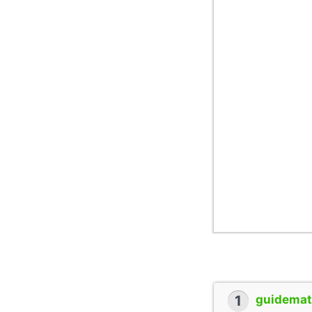
1
guidemate