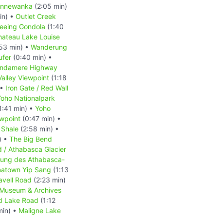
innewanka
(2:05 min)
in) •
Outlet Creek
seeing Gondola
(1:40
hateau Lake Louise
53 min) •
Wanderung
ufer
(0:40 min) •
indamere Highway
alley Viewpoint
(1:18
 •
Iron Gate / Red Wall
Yoho Nationalpark
1:41 min) •
Yoho
ewpoint
(0:47 min) •
 Shale
(2:58 min) •
) •
The Big Bend
d / Athabasca Glacier
ckung des Athabasca-
natown Yip Sang
(1:13
avell Road
(2:23 min)
-Museum & Archives
d Lake Road
(1:12
min) •
Maligne Lake