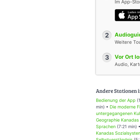
Im App-Stor
2
Audioguid
Weitere To
3
Vor Ort l
Audio, Karte
Andere Stationen i
Bedienung der App
(
min) •
Die moderne Fi
untergegangenen Kul
Geographie Kanadas
Sprachen
(7:21 min) 
Kanadas Sozialsyste
Selbstverständnis
(5: