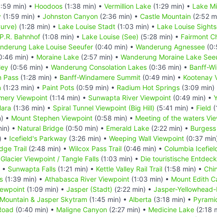
:59 min) •
Hoodoos
(1:38 min) •
Vermillion Lake
(1:29 min) •
Lake M
y
(1:59 min) •
Johnston Canyon
(2:36 min) •
Castle Mountain
(2:52 m
Curve)
(1:28 min) •
Lake Louise Stadt
(1:03 min) •
Lake Louise Sight
P.R. Bahnhof
(1:08 min) •
Lake Louise (See)
(5:28 min) •
Fairmont C
nderung Lake Louise Seeufer
(0:40 min) •
Wanderung Agnessee
(0:
0:46 min) •
Moraine Lake
(2:57 min) •
Wanderung Moraine Lake See
ley
(0:56 min) •
Wanderung Consolation Lakes
(0:36 min) •
Banff-W
n Pass
(1:28 min) •
Banff-Windamere Summit
(0:49 min) •
Kootenay V
n
(1:23 min) •
Paint Pots
(0:59 min) •
Radium Hot Springs
(3:09 min)
mery Viewpoint
(1:14 min) •
Sunwapta River Viewpoint
(0:49 min) •
Hara
(1:36 min) •
Spiral Tunnel Viewpoint (Big Hill)
(5:41 min) •
Field
(
n) •
Mount Stephen Viewpoint
(0:58 min) •
Meeting of the waters Vi
min) •
Natural Bridge
(0:50 min) •
Emerald Lake
(2:22 min) •
Burgess
) •
Icefield's Parkway
(3:26 min) •
Weeping Wall Viewpoint
(0:37 min
dge Trail
(2:48 min) •
Wilcox Pass Trail
(0:46 min) •
Columbia Icefiel
 Glacier Viewpoint / Tangle Falls
(1:03 min) •
Die touristische Entde
) •
Sunwapta Falls
(1:21 min) •
Kettle Valley Rail Trail
(1:58 min) •
Chi
s
(1:39 min) •
Athabasca River Viewpoint
(1:03 min) •
Mount Edith C
iewpoint
(1:09 min) •
Jasper (Stadt)
(2:22 min) •
Jasper-Yellowhead
 Mountain & Jasper Skytram
(1:45 min) •
Alberta
(3:18 min) •
Pyrami
Road
(0:40 min) •
Maligne Canyon
(2:27 min) •
Medicine Lake
(2:18 