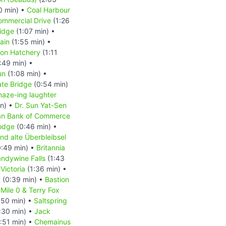
0 min) •
Coal Harbour
ommercial Drive
(1:26
idge
(1:07 min) •
ain
(1:55 min) •
mon Hatchery
(1:11
:49 min) •
un
(1:08 min) •
ate Bridge
(0:54 min)
aze-ing laughter
in) •
Dr. Sun Yat-Sen
an Bank of Commerce
odge
(0:46 min) •
nd alte Überbleibsel
:49 min) •
Britannia
andywine Falls
(1:43
•
Victoria
(1:36 min) •
t
(0:39 min) •
Bastion
 Mile 0 & Terry Fox
:50 min) •
Saltspring
:30 min) •
Jack
:51 min) •
Chemainus