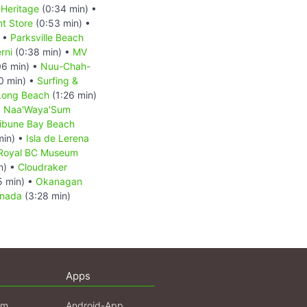
Heritage
(0:34 min) •
t Store
(0:53 min) •
) •
Parksville Beach
rni
(0:38 min) •
MV
06 min) •
Nuu-Chah-
0 min) •
Surfing &
Long Beach
(1:26 min)
o: Naa'Waya'Sum
ribune Bay Beach
min) •
Isla de Lerena
Royal BC Museum
n) •
Cloudraker
5 min) •
Okanagan
anada
(3:28 min)
Apps
am
Android-App