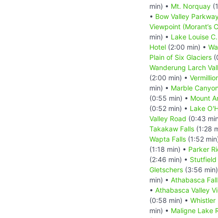
min) •
Mt. Norquay
(1
•
Bow Valley Parkwa
Viewpoint (Morant’s 
min) •
Lake Louise C.
Hotel
(2:00 min) •
Wa
Plain of Six Glaciers
(
Wanderung Larch Val
(2:00 min) •
Vermillio
min) •
Marble Canyo
(0:55 min) •
Mount A
(0:52 min) •
Lake O'
Valley Road
(0:43 mi
Takakaw Falls
(1:28 
Wapta Falls
(1:52 min
(1:18 min) •
Parker Ri
(2:46 min) •
Stutfield
Gletschers
(3:56 min
min) •
Athabasca Fall
•
Athabasca Valley V
(0:58 min) •
Whistler
min) •
Maligne Lake 