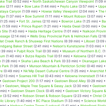
ke Trail
(0:52 min) •
North Saskatchewan Canyon Viewpoint
(1:09 m
ake
(2:11 min) •
Bow Lake
(1:44 min) •
Peyto Lake
(3:57 min) •
Uppe
staya Canyon
(1:09 min) •
Howse Valley Viewpoint
(2:04 min) •
The 
dge
(1:37 min) •
Bow Summit
(1:11 min) •
Mount Robson
(3:07 min) 
(1:25 min) •
Fort St. James
(2:10 min) •
Bowron Lake
(1:25 min) •
Ba
e
(1:59 min) •
Prince Rupert
(1:21 min) •
Haida Gwaii
(3:00 min) •
Gw
 Site
(1:43 min) •
Haida Heritage Centre
(1:01 min) •
Naikoon Provinc
assage
(2:14 min) •
Wells Gray Provincial Park & Helmcken Falls
(2:16
 Hat Creek Ranch & Shuswap First Nations
(6:39 min) •
Lillooet
(3:09 
undgang Baker Street
(2:41 min) •
Nelson's Kunstszene
(1:03 min) •
:39 min) •
Pulpit Rock Trail
(0:30 min) •
Museum of Northern B.C.
(1
eum
(1:40 min) •
Butze Rapids Trail
(0:51 min) •
Kelowna
(2:07 min) 
n
(1:28 min) •
Skaha Lake Beach & Park
(0:33 min) •
Okanagan Lake
e Park
(1:36 min) •
Munson Mountain & Penticton Schild
(0:40 min) 
re
(0:49 min) •
Nk'Mip Desert Cultural Centre
(1:25 min) •
Anarchist
(2:13 min) •
Soames Hill Trail
(0:43 min) •
Kelowna Innenstadt
(1:14 
 •
Gastown Project 200
(1:17 min) •
Gastown Blood Alley
(0:29 min) 
) •
Gastown, Maple Tree Square & Gassy Jack
(2:30 min) •
Gastown 
 min) •
Gastown Steam Clock
(0:45 min) •
Gastown Victory Square &
er
(3:52 min) •
Robson Street & Robson Square
(2:23 min) •
Christ C
ic Library
(1:40 min) •
BC Place Stadium
(1:33 min) •
Science World
 min) •
Harbour Centre Tower (Lookout)
(1:41 min) •
Waterfront Stati