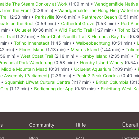
älde The Steam Donkey at Work
(1:09 min) •
Wandgemälde Native 
 from the Front
(0:39 min) •
Wandgemälde The Hong Hing Waterfron
Trail
(2:28 min) •
Parksville
(0:46 min) •
Rathtrevor Beach
(0:51 min
oats on the Roof
(0:59 min) •
Cathedral Grove
(1:53 min) •
Port Albe
 min) •
Ucluelet
(0:36 min) •
Wild Pacific Trail
(1:27 min) •
Tofino
(2:
st Trail
(1:22 min) •
Nuu-Chah-Nuulth Trail & Florencia Bay Trail
(0:3
 min) •
Tofino Innenstadt
(1:45 min) •
Walbeobachtung
(0:51 min) •
42 min) •
Flores Island
(1:13 min) •
Meares Island
(1:44 min) •
Tofin
59 min) •
West Coast Trail
(2:18 min) •
Hornby Island
(2:35 min) •
T
 Provincial Park Wanderung
(0:58 min) •
Hornby Island Winery
(0:54 
•
Middle Mountain Mead
(0:31 min) •
Ucluelet Aquarium
(1:09 min) •
ve Assembly (Parliament)
(2:39 min) •
Peak 2 Peak Gondola
(0:40 mi
) •
Squamish Lil'wat Cultural Centre
(1:17 min) •
British Columbia
(3:1
 City
(1:17 min) •
Bedienung der App
(0:59 min) •
Einleitung West-K
ns
Community
Hilfe
Überall
nd
Blog
FAQ
Instagr