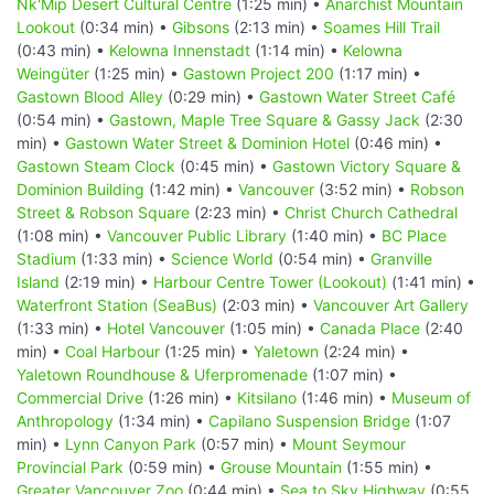
Nk'Mip Desert Cultural Centre
(1:25 min) •
Anarchist Mountain
Lookout
(0:34 min) •
Gibsons
(2:13 min) •
Soames Hill Trail
(0:43 min) •
Kelowna Innenstadt
(1:14 min) •
Kelowna
Weingüter
(1:25 min) •
Gastown Project 200
(1:17 min) •
Gastown Blood Alley
(0:29 min) •
Gastown Water Street Café
(0:54 min) •
Gastown, Maple Tree Square & Gassy Jack
(2:30
min) •
Gastown Water Street & Dominion Hotel
(0:46 min) •
Gastown Steam Clock
(0:45 min) •
Gastown Victory Square &
Dominion Building
(1:42 min) •
Vancouver
(3:52 min) •
Robson
Street & Robson Square
(2:23 min) •
Christ Church Cathedral
(1:08 min) •
Vancouver Public Library
(1:40 min) •
BC Place
Stadium
(1:33 min) •
Science World
(0:54 min) •
Granville
Island
(2:19 min) •
Harbour Centre Tower (Lookout)
(1:41 min) •
Waterfront Station (SeaBus)
(2:03 min) •
Vancouver Art Gallery
(1:33 min) •
Hotel Vancouver
(1:05 min) •
Canada Place
(2:40
min) •
Coal Harbour
(1:25 min) •
Yaletown
(2:24 min) •
Yaletown Roundhouse & Uferpromenade
(1:07 min) •
Commercial Drive
(1:26 min) •
Kitsilano
(1:46 min) •
Museum of
Anthropology
(1:34 min) •
Capilano Suspension Bridge
(1:07
min) •
Lynn Canyon Park
(0:57 min) •
Mount Seymour
Provincial Park
(0:59 min) •
Grouse Mountain
(1:55 min) •
Greater Vancouver Zoo
(0:44 min) •
Sea to Sky Highway
(0:55