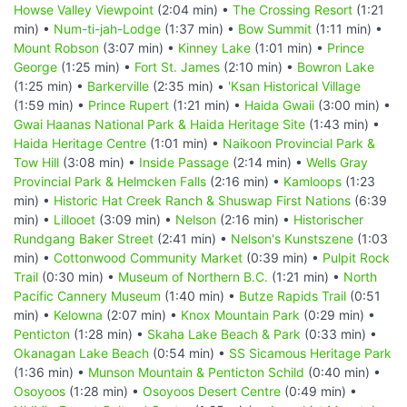
Howse Valley Viewpoint
(2:04 min) •
The Crossing Resort
(1:21
min) •
Num-ti-jah-Lodge
(1:37 min) •
Bow Summit
(1:11 min) •
Mount Robson
(3:07 min) •
Kinney Lake
(1:01 min) •
Prince
George
(1:25 min) •
Fort St. James
(2:10 min) •
Bowron Lake
(1:25 min) •
Barkerville
(2:35 min) •
'Ksan Historical Village
(1:59 min) •
Prince Rupert
(1:21 min) •
Haida Gwaii
(3:00 min) •
Gwai Haanas National Park & Haida Heritage Site
(1:43 min) •
Haida Heritage Centre
(1:01 min) •
Naikoon Provincial Park &
Tow Hill
(3:08 min) •
Inside Passage
(2:14 min) •
Wells Gray
Provincial Park & Helmcken Falls
(2:16 min) •
Kamloops
(1:23
min) •
Historic Hat Creek Ranch & Shuswap First Nations
(6:39
min) •
Lillooet
(3:09 min) •
Nelson
(2:16 min) •
Historischer
Rundgang Baker Street
(2:41 min) •
Nelson's Kunstszene
(1:03
min) •
Cottonwood Community Market
(0:39 min) •
Pulpit Rock
Trail
(0:30 min) •
Museum of Northern B.C.
(1:21 min) •
North
Pacific Cannery Museum
(1:40 min) •
Butze Rapids Trail
(0:51
min) •
Kelowna
(2:07 min) •
Knox Mountain Park
(0:29 min) •
Penticton
(1:28 min) •
Skaha Lake Beach & Park
(0:33 min) •
Okanagan Lake Beach
(0:54 min) •
SS Sicamous Heritage Park
(1:36 min) •
Munson Mountain & Penticton Schild
(0:40 min) •
Osoyoos
(1:28 min) •
Osoyoos Desert Centre
(0:49 min) •