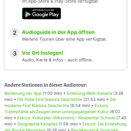
Im App-Store & Play-Store verfügbar.
2
Audioguide in der App öffnen
Weitere Touren über eine App verfügbar.
3
Vor Ort loslegen!
Audio, Karte & Infos - auch offline.
Andere Stationen in dieser Audiotour:
Bedienung der App
(1:00 min) •
Einleitung West-Kanada
(3:28
min) •
Die frühe First Nations Geschichte
(21:53 min) •
Die
moderne First Nations Geschichte
(8:54 min) •
Exkurs:
Totempfähle als Zeugen einer untergegangenen Kultur
(6:02
min) •
Exkurs: Kultureller Völkermord - Residential Schools
(7:45
min) •
Geographie Kanadas
(1:58 min) •
Exkurs: Die Entstehung
der Rockie Mountains
(6:28 min) •
Bevölkerung & Sprachen