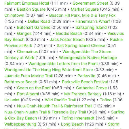
Fairmont Empress Hotel
(1:11 min) •
Government Street
(0:39
min) •
Bastion Square
(0:45 min) •
Market Square
(0:45 min) •
Chinatown
(0:37 min) •
Beacon Hill Park, Mile 0 & Terry Fox
(1:55 min) •
Dallas Road
(0:39 min) •
Fisherman's Wharf
(1:08
min) •
Butchart Gardens
(0:50 min) •
Saltspring Island
(1:02
min) •
Ganges
(1:44 min) •
Beddis Beach
(0:34 min) •
Vesuvius
Bay Beach
(0:30 min) •
Jack Foster Beach
(0:35 min) •
Ruckle
Provincial Park
(1:24 min) •
Salt Spring Island Cheese
(0:51
min) •
Chemainus
(2:07 min) •
Wandgemälde The Steam
Donkey at Work
(1:09 min) •
Wandgemälde Native Heritage
(0:34 min) •
Wandgemälde Letters from the Front
(0:39 min) •
Wandgemälde The Hong Hing Waterfront Store
(0:53 min) •
Juan de Fuca Marine Trail
(2:28 min) •
Parksville
(0:46 min) •
Rathtrevor Beach
(0:51 min) •
Parksville Beach Festival
(1:15
min) •
Goats on the Roof
(0:59 min) •
Cathedral Grove
(1:53
min) •
Port Alberni
(0:38 min) •
MV Frances Barkely
(1:16 min) •
Ucluelet
(0:36 min) •
Wild Pacific Trail
(1:27 min) •
Tofino
(2:06
min) •
Nuu-Chah-Nuulth Trail & Rainforest Trail
(1:22 min) •
Nuu-Chah-Nuulth Trail & Florencia Bay Trail
(0:30 min) •
Surfing
& Cox Bay Beach
(1:39 min) •
Tofino Innenstadt
(1:45 min) •
Walbeobachtung
(0:51 min) •
Long Beach
(1:26 min) •
Storm