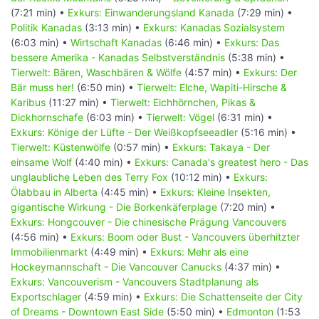
(7:21 min) •
Exkurs: Einwanderungsland Kanada
(7:29 min) •
Politik Kanadas
(3:13 min) •
Exkurs: Kanadas Sozialsystem
(6:03 min) •
Wirtschaft Kanadas
(6:46 min) •
Exkurs: Das
bessere Amerika - Kanadas Selbstverständnis
(5:38 min) •
Tierwelt: Bären, Waschbären & Wölfe
(4:57 min) •
Exkurs: Der
Bär muss her!
(6:50 min) •
Tierwelt: Elche, Wapiti-Hirsche &
Karibus
(11:27 min) •
Tierwelt: Eichhörnchen, Pikas &
Dickhornschafe
(6:03 min) •
Tierwelt: Vögel
(6:31 min) •
Exkurs: Könige der Lüfte - Der Weißkopfseeadler
(5:16 min) •
Tierwelt: Küstenwölfe
(0:57 min) •
Exkurs: Takaya - Der
einsame Wolf
(4:40 min) •
Exkurs: Canada's greatest hero - Das
unglaubliche Leben des Terry Fox
(10:12 min) •
Exkurs:
Ölabbau in Alberta
(4:45 min) •
Exkurs: Kleine Insekten,
gigantische Wirkung - Die Borkenkäferplage
(7:20 min) •
Exkurs: Hongcouver - Die chinesische Prägung Vancouvers
(4:56 min) •
Exkurs: Boom oder Bust - Vancouvers überhitzter
Immobilienmarkt
(4:49 min) •
Exkurs: Mehr als eine
Hockeymannschaft - Die Vancouver Canucks
(4:37 min) •
Exkurs: Vancouverism - Vancouvers Stadtplanung als
Exportschlager
(4:59 min) •
Exkurs: Die Schattenseite der City
of Dreams - Downtown East Side
(5:50 min) •
Edmonton
(1:53