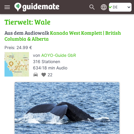
search
language
menu
Tierwelt: Wale
Aus dem Audiowalk
Kanada West Komplett | British
Columbia & Alberta
Preis: 24.99 €
von
AOYO-Guide GbR
316 Stationen
634:18 min Audio
directions_car
favorite
22