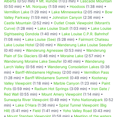
Alberta
(0:50 min) •
Mt. Rundle
(1:03 min) •
Cascade Mountain
(0:50 min) •
Mt. Norquay
(1:59 min) •
Hoodoos
(1:38 min) •
Vermillion Lake
(1:29 min) •
Lake Minnewanka
(2:05 min) •
Bow
Valley Parkway
(1:59 min) •
Johnston Canyon
(2:36 min) •
Castle Mountain
(2:52 min) •
Outlet Creek Viewpoint (Morant’s
Curve)
(1:28 min) •
Lake Louise Stadt
(1:03 min) •
Lake Louise
Sightseeing Gondola
(1:40 min) •
Lake Louise C.P.R. Bahnhof
(1:08 min) •
Lake Louise (See)
(5:28 min) •
Fairmont Chateau
Lake Louise Hotel
(2:00 min) •
Wanderung Lake Louise Seeufer
(0:40 min) •
Wanderung Agnessee
(0:53 min) •
Wanderung
Plain of Six Glaciers
(0:46 min) •
Moraine Lake
(2:57 min) •
Wanderung Moraine Lake Seeufer
(0:40 min) •
Wanderung
Larch Valley
(0:56 min) •
Wanderung Consolation Lakes
(0:36
min) •
Banff-Windamere Highway
(2:00 min) •
Vermillion Pass
(1:28 min) •
Banff-Windamere Summit
(0:49 min) •
Kootenay
Valley Viewpoint
(1:18 min) •
Marble Canyon
(1:23 min) •
Paint
Pots
(0:59 min) •
Radium Hot Springs
(3:09 min) •
Iron Gate /
Red Wall
(0:55 min) •
Mount Amery Viewpoint
(1:14 min) •
Sunwapta River Viewpoint
(0:49 min) •
Yoho Nationalpark
(0:52
min) •
Lake O'Hara
(1:36 min) •
Spiral Tunnel Viewpoint (Big
Hill)
(5:41 min) •
Field
(1:41 min) •
Yoho Valley Road
(0:43 min)
•
Mount Stephen Viewpoint
(0:58 min) •
Meeting of the waters