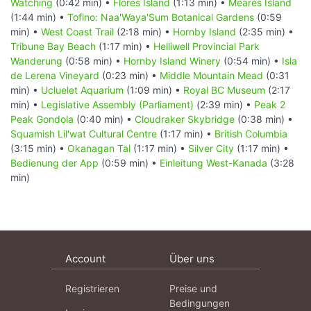
Watching
(0:42 min) •
Flores Island
(1:13 min) •
Meares Island
(1:44 min) •
Tofino: Naa'Waya'Sum Botanical Gardens
(0:59
min) •
West Coast Trail
(2:18 min) •
Hornby Island
(2:35 min) •
Tribune Bay Beach
(1:17 min) •
Helliwell Provincial Park
Wanderung
(0:58 min) •
Hornby Island Winery
(0:54 min) •
Isla
de Lerena Vineyard
(0:23 min) •
Middle Mountain Mead
(0:31
min) •
Ucluelet Aquarium
(1:09 min) •
Royal BC Museum
(2:17
min) •
Legislative Assembly (Parliament)
(2:39 min) •
Peak 2
Peak Gondola
(0:40 min) •
Cloudraker Skybridge
(0:38 min) •
Squamish Lil'wat Cultural Centre
(1:17 min) •
British Columbia
(3:15 min) •
Okanagan Tal
(1:17 min) •
Silver City
(1:17 min) •
Bedienung der App
(0:59 min) •
Einleitung West-Kanada
(3:28
min)
Account
Über uns
Registrieren
Preise und
Bedingungen