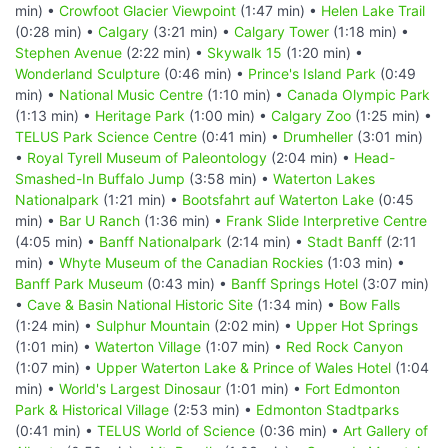
min) •
Crowfoot Glacier Viewpoint
(1:47 min) •
Helen Lake Trail
(0:28 min) •
Calgary
(3:21 min) •
Calgary Tower
(1:18 min) •
Stephen Avenue
(2:22 min) •
Skywalk 15
(1:20 min) •
Wonderland Sculpture
(0:46 min) •
Prince's Island Park
(0:49
min) •
National Music Centre
(1:10 min) •
Canada Olympic Park
(1:13 min) •
Heritage Park
(1:00 min) •
Calgary Zoo
(1:25 min) •
TELUS Park Science Centre
(0:41 min) •
Drumheller
(3:01 min)
•
Royal Tyrell Museum of Paleontology
(2:04 min) •
Head-
Smashed-In Buffalo Jump
(3:58 min) •
Waterton Lakes
Nationalpark
(1:21 min) •
Bootsfahrt auf Waterton Lake
(0:45
min) •
Bar U Ranch
(1:36 min) •
Frank Slide Interpretive Centre
(4:05 min) •
Banff Nationalpark
(2:14 min) •
Stadt Banff
(2:11
min) •
Whyte Museum of the Canadian Rockies
(1:03 min) •
Banff Park Museum
(0:43 min) •
Banff Springs Hotel
(3:07 min)
•
Cave & Basin National Historic Site
(1:34 min) •
Bow Falls
(1:24 min) •
Sulphur Mountain
(2:02 min) •
Upper Hot Springs
(1:01 min) •
Waterton Village
(1:07 min) •
Red Rock Canyon
(1:07 min) •
Upper Waterton Lake & Prince of Wales Hotel
(1:04
min) •
World's Largest Dinosaur
(1:01 min) •
Fort Edmonton
Park & Historical Village
(2:53 min) •
Edmonton Stadtparks
(0:41 min) •
TELUS World of Science
(0:36 min) •
Art Gallery of