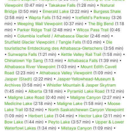
Viewpoint
(0:47 min) •
Takakaw Falls
(1:28 min) •
Natural
Bridge
(0:50 min) •
Emerald Lake
(2:22 min) •
Burgess Shale
(2:58 min) •
Wapta Falls
(1:52 min) •
Icefield's Parkway
(3:26
min) •
Weeping Wall Viewpoint
(0:37 min) •
The Big Bend
(1:18
min) •
Parker Ridge Trail
(2:48 min) •
Wilcox Pass Trail
(0:46
min) •
Columbia Icefield / Athabasca Glacier
(2:46 min) •
Stutfield Glacier Viewpoint / Tangle Falls
(1:03 min) •
Die
touristische Entdeckung des Athabasca-Gletschers
(3:56 min)
•
Sunwapta Falls
(1:21 min) •
Kettle Valley Rail Trail
(1:58 min) •
Chinatown Yip Sang
(1:13 min) •
Athabasca Falls
(1:39 min) •
Athabasca River Viewpoint
(1:03 min) •
Mount Edith Cavell
Road
(2:23 min) •
Athabasca Valley Viewpoint
(1:09 min) •
Jasper (Stadt)
(2:22 min) •
Jasper-Yellowhead-Museum &
Archives
(0:58 min) •
Whistler Mountain & Jasper Skytram
(1:45 min) •
Alberta
(3:18 min) •
Pyramid Lake Road
(1:12 min)
•
Maligne Lake Road
(0:40 min) •
Maligne Canyon
(2:27 min) •
Medicine Lake
(2:18 min) •
Maligne Lake
(1:58 min) •
Moose
Lake Trail
(0:52 min) •
North Saskatchewan Canyon Viewpoint
(1:09 min) •
Herbert Lake
(1:04 min) •
Hector Lake
(2:11 min) •
Bow Lake
(1:44 min) •
Peyto Lake
(3:57 min) •
Upper & Lower
Waterfowl Lakes
(1:34 min) •
Mistaya Canyon
(1:09 min) •