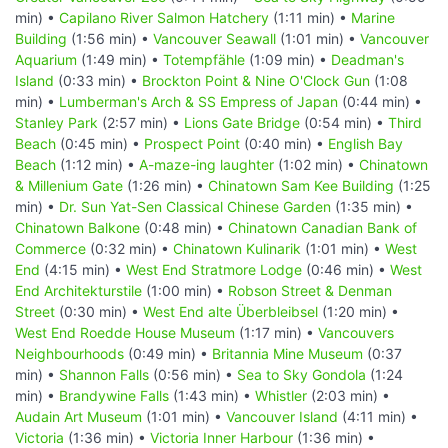
min) •
Capilano River Salmon Hatchery
(1:11 min) •
Marine
Building
(1:56 min) •
Vancouver Seawall
(1:01 min) •
Vancouver
Aquarium
(1:49 min) •
Totempfähle
(1:09 min) •
Deadman's
Island
(0:33 min) •
Brockton Point & Nine O'Clock Gun
(1:08
min) •
Lumberman's Arch & SS Empress of Japan
(0:44 min) •
Stanley Park
(2:57 min) •
Lions Gate Bridge
(0:54 min) •
Third
Beach
(0:45 min) •
Prospect Point
(0:40 min) •
English Bay
Beach
(1:12 min) •
A-maze-ing laughter
(1:02 min) •
Chinatown
& Millenium Gate
(1:26 min) •
Chinatown Sam Kee Building
(1:25
min) •
Dr. Sun Yat-Sen Classical Chinese Garden
(1:35 min) •
Chinatown Balkone
(0:48 min) •
Chinatown Canadian Bank of
Commerce
(0:32 min) •
Chinatown Kulinarik
(1:01 min) •
West
End
(4:15 min) •
West End Stratmore Lodge
(0:46 min) •
West
End Architekturstile
(1:00 min) •
Robson Street & Denman
Street
(0:30 min) •
West End alte Überbleibsel
(1:20 min) •
West End Roedde House Museum
(1:17 min) •
Vancouvers
Neighbourhoods
(0:49 min) •
Britannia Mine Museum
(0:37
min) •
Shannon Falls
(0:56 min) •
Sea to Sky Gondola
(1:24
min) •
Brandywine Falls
(1:43 min) •
Whistler
(2:03 min) •
Audain Art Museum
(1:01 min) •
Vancouver Island
(4:11 min) •
Victoria
(1:36 min) •
Victoria Inner Harbour
(1:36 min) •