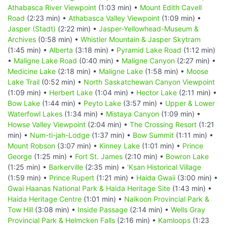
Athabasca River Viewpoint
(1:03 min) •
Mount Edith Cavell
Road
(2:23 min) •
Athabasca Valley Viewpoint
(1:09 min) •
Jasper (Stadt)
(2:22 min) •
Jasper-Yellowhead-Museum &
Archives
(0:58 min) •
Whistler Mountain & Jasper Skytram
(1:45 min) •
Alberta
(3:18 min) •
Pyramid Lake Road
(1:12 min)
•
Maligne Lake Road
(0:40 min) •
Maligne Canyon
(2:27 min) •
Medicine Lake
(2:18 min) •
Maligne Lake
(1:58 min) •
Moose
Lake Trail
(0:52 min) •
North Saskatchewan Canyon Viewpoint
(1:09 min) •
Herbert Lake
(1:04 min) •
Hector Lake
(2:11 min) •
Bow Lake
(1:44 min) •
Peyto Lake
(3:57 min) •
Upper & Lower
Waterfowl Lakes
(1:34 min) •
Mistaya Canyon
(1:09 min) •
Howse Valley Viewpoint
(2:04 min) •
The Crossing Resort
(1:21
min) •
Num-ti-jah-Lodge
(1:37 min) •
Bow Summit
(1:11 min) •
Mount Robson
(3:07 min) •
Kinney Lake
(1:01 min) •
Prince
George
(1:25 min) •
Fort St. James
(2:10 min) •
Bowron Lake
(1:25 min) •
Barkerville
(2:35 min) •
'Ksan Historical Village
(1:59 min) •
Prince Rupert
(1:21 min) •
Haida Gwaii
(3:00 min) •
Gwai Haanas National Park & Haida Heritage Site
(1:43 min) •
Haida Heritage Centre
(1:01 min) •
Naikoon Provincial Park &
Tow Hill
(3:08 min) •
Inside Passage
(2:14 min) •
Wells Gray
Provincial Park & Helmcken Falls
(2:16 min) •
Kamloops
(1:23