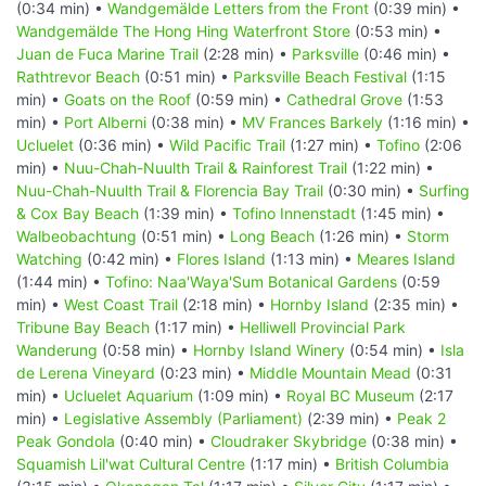
(0:34 min) •
Wandgemälde Letters from the Front
(0:39 min) •
Wandgemälde The Hong Hing Waterfront Store
(0:53 min) •
Juan de Fuca Marine Trail
(2:28 min) •
Parksville
(0:46 min) •
Rathtrevor Beach
(0:51 min) •
Parksville Beach Festival
(1:15
min) •
Goats on the Roof
(0:59 min) •
Cathedral Grove
(1:53
min) •
Port Alberni
(0:38 min) •
MV Frances Barkely
(1:16 min) •
Ucluelet
(0:36 min) •
Wild Pacific Trail
(1:27 min) •
Tofino
(2:06
min) •
Nuu-Chah-Nuulth Trail & Rainforest Trail
(1:22 min) •
Nuu-Chah-Nuulth Trail & Florencia Bay Trail
(0:30 min) •
Surfing
& Cox Bay Beach
(1:39 min) •
Tofino Innenstadt
(1:45 min) •
Walbeobachtung
(0:51 min) •
Long Beach
(1:26 min) •
Storm
Watching
(0:42 min) •
Flores Island
(1:13 min) •
Meares Island
(1:44 min) •
Tofino: Naa'Waya'Sum Botanical Gardens
(0:59
min) •
West Coast Trail
(2:18 min) •
Hornby Island
(2:35 min) •
Tribune Bay Beach
(1:17 min) •
Helliwell Provincial Park
Wanderung
(0:58 min) •
Hornby Island Winery
(0:54 min) •
Isla
de Lerena Vineyard
(0:23 min) •
Middle Mountain Mead
(0:31
min) •
Ucluelet Aquarium
(1:09 min) •
Royal BC Museum
(2:17
min) •
Legislative Assembly (Parliament)
(2:39 min) •
Peak 2
Peak Gondola
(0:40 min) •
Cloudraker Skybridge
(0:38 min) •
Squamish Lil'wat Cultural Centre
(1:17 min) •
British Columbia