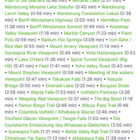
Plain of Six Glaciers
(0:46 min) •
Moraine Lake
(2:57 min) •
Wanderung Moraine Lake Seeufer
(0:40 min) •
Wanderung
Larch Valley
(0:56 min) •
Wanderung Consolation Lakes
(0:36
min) •
Banff-Windamere Highway
(2:00 min) •
Vermillion Pass
(1:28 min) •
Banff-Windamere Summit
(0:49 min) •
Kootenay
Valley Viewpoint
(1:18 min) •
Marble Canyon
(1:23 min) •
Paint
Pots
(0:59 min) •
Radium Hot Springs
(3:09 min) •
Iron Gate /
Red Wall
(0:55 min) •
Mount Amery Viewpoint
(1:14 min) •
Sunwapta River Viewpoint
(0:49 min) •
Yoho Nationalpark
(0:52
min) •
Lake O'Hara
(1:36 min) •
Spiral Tunnel Viewpoint (Big
Hill)
(5:41 min) •
Field
(1:41 min) •
Yoho Valley Road
(0:43 min)
•
Mount Stephen Viewpoint
(0:58 min) •
Meeting of the waters
Viewpoint
(0:47 min) •
Takakaw Falls
(1:28 min) •
Natural
Bridge
(0:50 min) •
Emerald Lake
(2:22 min) •
Burgess Shale
(2:58 min) •
Wapta Falls
(1:52 min) •
Icefield's Parkway
(3:26
min) •
Weeping Wall Viewpoint
(0:37 min) •
The Big Bend
(1:18
min) •
Parker Ridge Trail
(2:48 min) •
Wilcox Pass Trail
(0:46
min) •
Columbia Icefield / Athabasca Glacier
(2:46 min) •
Stutfield Glacier Viewpoint / Tangle Falls
(1:03 min) •
Die
touristische Entdeckung des Athabasca-Gletschers
(3:56 min)
•
Sunwapta Falls
(1:21 min) •
Kettle Valley Rail Trail
(1:58 min) •
Chinatown Yip Sang
(1:13 min) •
Athabasca Falls
(1:39 min) •