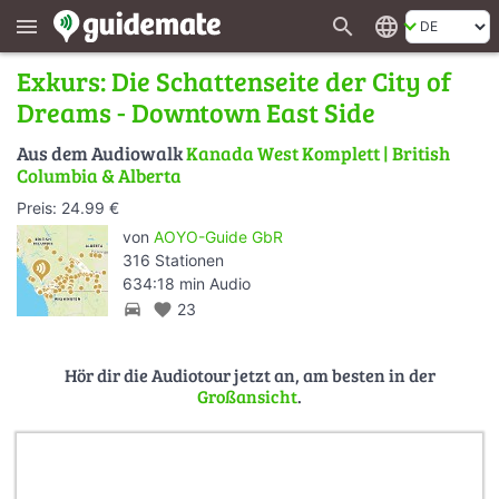
search
language
menu
Exkurs: Die Schattenseite der City of
Dreams - Downtown East Side
Aus dem Audiowalk
Kanada West Komplett | British
Columbia & Alberta
Preis: 24.99 €
von
AOYO-Guide GbR
316 Stationen
634:18 min Audio
directions_car
favorite
23
Hör dir die Audiotour jetzt an, am besten in der
Großansicht
.