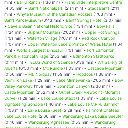
min) •
Bar U Ranch
(1:36 min) •
Frank Slide Interpretive Centre
(4:05 min) •
Banff Nationalpark
(2:14 min) •
Stadt Banff
(2:11
min) •
Whyte Museum of the Canadian Rockies
(1:03 min) •
Banff Park Museum
(0:43 min) •
Banff Springs Hotel
(3:07 min)
•
Cave & Basin National Historic Site
(1:34 min) •
Bow Falls
(1:24 min) •
Sulphur Mountain
(2:02 min) •
Upper Hot Springs
(1:01 min) •
Waterton Village
(1:07 min) •
Red Rock Canyon
(1:07 min) •
Upper Waterton Lake & Prince of Wales Hotel
(1:04
min) •
World's Largest Dinosaur
(1:01 min) •
Fort Edmonton
Park & Historical Village
(2:53 min) •
Edmonton Stadtparks
(0:41 min) •
TELUS World of Science
(0:36 min) •
Art Gallery of
Alberta
(0:50 min) •
Mt. Rundle
(1:03 min) •
Cascade Mountain
(0:50 min) •
Mt. Norquay
(1:59 min) •
Hoodoos
(1:38 min) •
Vermillion Lake
(1:29 min) •
Lake Minnewanka
(2:05 min) •
Bow
Valley Parkway
(1:59 min) •
Johnston Canyon
(2:36 min) •
Castle Mountain
(2:52 min) •
Outlet Creek Viewpoint (Morant’s
Curve)
(1:28 min) •
Lake Louise Stadt
(1:03 min) •
Lake Louise
Sightseeing Gondola
(1:40 min) •
Lake Louise C.P.R. Bahnhof
(1:08 min) •
Lake Louise (See)
(5:28 min) •
Fairmont Chateau
Lake Louise Hotel
(2:00 min) •
Wanderung Lake Louise Seeufer
(0:40 min) •
Wanderung Agnessee
(0:53 min) •
Wanderung