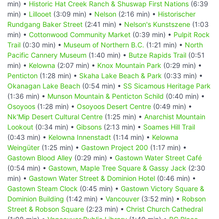
min) •
Historic Hat Creek Ranch & Shuswap First Nations
(6:39
min) •
Lillooet
(3:09 min) •
Nelson
(2:16 min) •
Historischer
Rundgang Baker Street
(2:41 min) •
Nelson's Kunstszene
(1:03
min) •
Cottonwood Community Market
(0:39 min) •
Pulpit Rock
Trail
(0:30 min) •
Museum of Northern B.C.
(1:21 min) •
North
Pacific Cannery Museum
(1:40 min) •
Butze Rapids Trail
(0:51
min) •
Kelowna
(2:07 min) •
Knox Mountain Park
(0:29 min) •
Penticton
(1:28 min) •
Skaha Lake Beach & Park
(0:33 min) •
Okanagan Lake Beach
(0:54 min) •
SS Sicamous Heritage Park
(1:36 min) •
Munson Mountain & Penticton Schild
(0:40 min) •
Osoyoos
(1:28 min) •
Osoyoos Desert Centre
(0:49 min) •
Nk'Mip Desert Cultural Centre
(1:25 min) •
Anarchist Mountain
Lookout
(0:34 min) •
Gibsons
(2:13 min) •
Soames Hill Trail
(0:43 min) •
Kelowna Innenstadt
(1:14 min) •
Kelowna
Weingüter
(1:25 min) •
Gastown Project 200
(1:17 min) •
Gastown Blood Alley
(0:29 min) •
Gastown Water Street Café
(0:54 min) •
Gastown, Maple Tree Square & Gassy Jack
(2:30
min) •
Gastown Water Street & Dominion Hotel
(0:46 min) •
Gastown Steam Clock
(0:45 min) •
Gastown Victory Square &
Dominion Building
(1:42 min) •
Vancouver
(3:52 min) •
Robson
Street & Robson Square
(2:23 min) •
Christ Church Cathedral