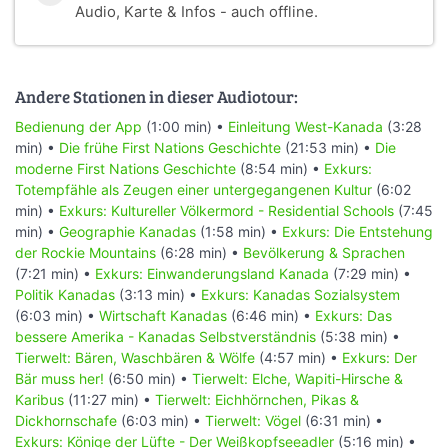
Audio, Karte & Infos - auch offline.
Andere Stationen in dieser Audiotour:
Bedienung der App
(1:00 min) •
Einleitung West-Kanada
(3:28
min) •
Die frühe First Nations Geschichte
(21:53 min) •
Die
moderne First Nations Geschichte
(8:54 min) •
Exkurs:
Totempfähle als Zeugen einer untergegangenen Kultur
(6:02
min) •
Exkurs: Kultureller Völkermord - Residential Schools
(7:45
min) •
Geographie Kanadas
(1:58 min) •
Exkurs: Die Entstehung
der Rockie Mountains
(6:28 min) •
Bevölkerung & Sprachen
(7:21 min) •
Exkurs: Einwanderungsland Kanada
(7:29 min) •
Politik Kanadas
(3:13 min) •
Exkurs: Kanadas Sozialsystem
(6:03 min) •
Wirtschaft Kanadas
(6:46 min) •
Exkurs: Das
bessere Amerika - Kanadas Selbstverständnis
(5:38 min) •
Tierwelt: Bären, Waschbären & Wölfe
(4:57 min) •
Exkurs: Der
Bär muss her!
(6:50 min) •
Tierwelt: Elche, Wapiti-Hirsche &
Karibus
(11:27 min) •
Tierwelt: Eichhörnchen, Pikas &
Dickhornschafe
(6:03 min) •
Tierwelt: Vögel
(6:31 min) •
Exkurs: Könige der Lüfte - Der Weißkopfseeadler
(5:16 min) •