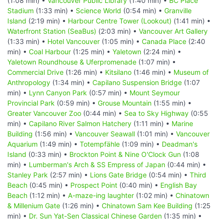
(1:08 min) •
Vancouver Public Library
(1:40 min) •
BC Place
Stadium
(1:33 min) •
Science World
(0:54 min) •
Granville
Island
(2:19 min) •
Harbour Centre Tower (Lookout)
(1:41 min) •
Waterfront Station (SeaBus)
(2:03 min) •
Vancouver Art Gallery
(1:33 min) •
Hotel Vancouver
(1:05 min) •
Canada Place
(2:40
min) •
Coal Harbour
(1:25 min) •
Yaletown
(2:24 min) •
Yaletown Roundhouse & Uferpromenade
(1:07 min) •
Commercial Drive
(1:26 min) •
Kitsilano
(1:46 min) •
Museum of
Anthropology
(1:34 min) •
Capilano Suspension Bridge
(1:07
min) •
Lynn Canyon Park
(0:57 min) •
Mount Seymour
Provincial Park
(0:59 min) •
Grouse Mountain
(1:55 min) •
Greater Vancouver Zoo
(0:44 min) •
Sea to Sky Highway
(0:55
min) •
Capilano River Salmon Hatchery
(1:11 min) •
Marine
Building
(1:56 min) •
Vancouver Seawall
(1:01 min) •
Vancouver
Aquarium
(1:49 min) •
Totempfähle
(1:09 min) •
Deadman's
Island
(0:33 min) •
Brockton Point & Nine O'Clock Gun
(1:08
min) •
Lumberman's Arch & SS Empress of Japan
(0:44 min) •
Stanley Park
(2:57 min) •
Lions Gate Bridge
(0:54 min) •
Third
Beach
(0:45 min) •
Prospect Point
(0:40 min) •
English Bay
Beach
(1:12 min) •
A-maze-ing laughter
(1:02 min) •
Chinatown
& Millenium Gate
(1:26 min) •
Chinatown Sam Kee Building
(1:25
min) •
Dr. Sun Yat-Sen Classical Chinese Garden
(1:35 min) •