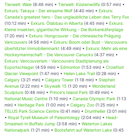
Tierwelt: Wale
(8:46 min) •
Tierwelt: Küstenwölfe
(0:57 min) •
Exkurs: Takaya - Der einsame Wolf
(4:40 min) •
Exkurs:
Canada's greatest hero - Das unglaubliche Leben des Terry Fox
(10:12 min) •
Exkurs: Ölabbau in Alberta
(4:45 min) •
Exkurs:
Kleine Insekten, gigantische Wirkung - Die Borkenkäferplage
(7:20 min) •
Exkurs: Hongcouver - Die chinesische Prägung
Vancouvers
(4:56 min) •
Exkurs: Boom oder Bust - Vancouvers
überhitzter Immobilienmarkt
(4:49 min) •
Exkurs: Mehr als eine
Hockeymannschaft - Die Vancouver Canucks
(4:37 min) •
Exkurs: Vancouverism - Vancouvers Stadtplanung als
Exportschlager
(4:59 min) •
Edmonton
(1:53 min) •
Crowfoot
Glacier Viewpoint
(1:47 min) •
Helen Lake Trail
(0:28 min) •
Calgary
(3:21 min) •
Calgary Tower
(1:18 min) •
Stephen
Avenue
(2:22 min) •
Skywalk 15
(1:20 min) •
Wonderland
Sculpture
(0:46 min) •
Prince's Island Park
(0:49 min) •
National Music Centre
(1:10 min) •
Canada Olympic Park
(1:13
min) •
Heritage Park
(1:00 min) •
Calgary Zoo
(1:25 min) •
TELUS Park Science Centre
(0:41 min) •
Drumheller
(3:01 min)
•
Royal Tyrell Museum of Paleontology
(2:04 min) •
Head-
Smashed-In Buffalo Jump
(3:58 min) •
Waterton Lakes
Nationalpark
(1:21 min) •
Bootsfahrt auf Waterton Lake
(0:45