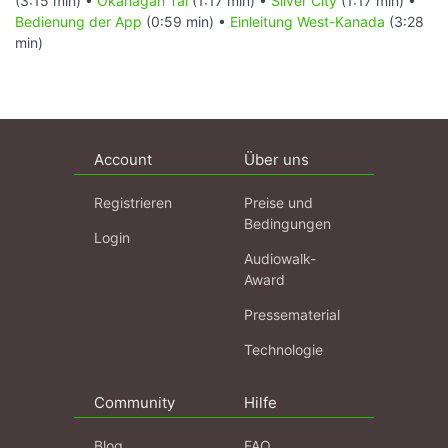
(3:15 min) •
Okanagan Tal
(1:17 min) •
Silver City
(1:17 min) •
Bedienung der App
(0:59 min) •
Einleitung West-Kanada
(3:28
min)
Account
Über uns
Registrieren
Preise und
Bedingungen
Login
Audiowalk-
Award
Pressematerial
Technologie
Community
Hilfe
Blog
FAQ