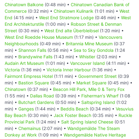
Chinatown Balkone
(0:48 min) •
Chinatown Canadian Bank of
Commerce
(0:32 min) •
Chinatown Kulinarik
(1:01 min) •
West
End
(4:15 min) •
West End Stratmore Lodge
(0:46 min) •
West
End Architekturstile
(1:00 min) •
Robson Street & Denman
Street
(0:30 min) •
West End alte Überbleibsel
(1:20 min) •
West End Roedde House Museum
(1:17 min) •
Vancouvers
Neighbourhoods
(0:49 min) •
Britannia Mine Museum
(0:37
min) •
Shannon Falls
(0:56 min) •
Sea to Sky Gondola
(1:24
min) •
Brandywine Falls
(1:43 min) •
Whistler
(2:03 min) •
Audain Art Museum
(1:01 min) •
Vancouver Island
(4:11 min) •
Victoria
(1:36 min) •
Victoria Inner Harbour
(1:36 min) •
Fairmont Empress Hotel
(1:11 min) •
Government Street
(0:39
min) •
Bastion Square
(0:45 min) •
Market Square
(0:45 min) •
Chinatown
(0:37 min) •
Beacon Hill Park, Mile 0 & Terry Fox
(1:55 min) •
Dallas Road
(0:39 min) •
Fisherman's Wharf
(1:08
min) •
Butchart Gardens
(0:50 min) •
Saltspring Island
(1:02
min) •
Ganges
(1:44 min) •
Beddis Beach
(0:34 min) •
Vesuvius
Bay Beach
(0:30 min) •
Jack Foster Beach
(0:35 min) •
Ruckle
Provincial Park
(1:24 min) •
Salt Spring Island Cheese
(0:51
min) •
Chemainus
(2:07 min) •
Wandgemälde The Steam
Donkey at Work
(1:09 min) •
Wandgemälde Native Heritage