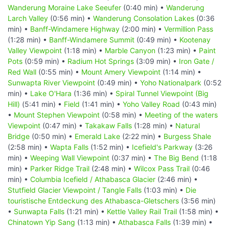
Wanderung Moraine Lake Seeufer
(0:40 min) •
Wanderung
Larch Valley
(0:56 min) •
Wanderung Consolation Lakes
(0:36
min) •
Banff-Windamere Highway
(2:00 min) •
Vermillion Pass
(1:28 min) •
Banff-Windamere Summit
(0:49 min) •
Kootenay
Valley Viewpoint
(1:18 min) •
Marble Canyon
(1:23 min) •
Paint
Pots
(0:59 min) •
Radium Hot Springs
(3:09 min) •
Iron Gate /
Red Wall
(0:55 min) •
Mount Amery Viewpoint
(1:14 min) •
Sunwapta River Viewpoint
(0:49 min) •
Yoho Nationalpark
(0:52
min) •
Lake O'Hara
(1:36 min) •
Spiral Tunnel Viewpoint (Big
Hill)
(5:41 min) •
Field
(1:41 min) •
Yoho Valley Road
(0:43 min)
•
Mount Stephen Viewpoint
(0:58 min) •
Meeting of the waters
Viewpoint
(0:47 min) •
Takakaw Falls
(1:28 min) •
Natural
Bridge
(0:50 min) •
Emerald Lake
(2:22 min) •
Burgess Shale
(2:58 min) •
Wapta Falls
(1:52 min) •
Icefield's Parkway
(3:26
min) •
Weeping Wall Viewpoint
(0:37 min) •
The Big Bend
(1:18
min) •
Parker Ridge Trail
(2:48 min) •
Wilcox Pass Trail
(0:46
min) •
Columbia Icefield / Athabasca Glacier
(2:46 min) •
Stutfield Glacier Viewpoint / Tangle Falls
(1:03 min) •
Die
touristische Entdeckung des Athabasca-Gletschers
(3:56 min)
•
Sunwapta Falls
(1:21 min) •
Kettle Valley Rail Trail
(1:58 min) •
Chinatown Yip Sang
(1:13 min) •
Athabasca Falls
(1:39 min) •