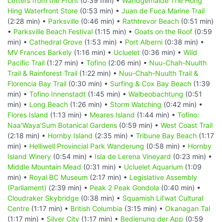
Letters from the Front
(0:39 min) •
Wandgemälde The Hong
Hing Waterfront Store
(0:53 min) •
Juan de Fuca Marine Trail
(2:28 min) •
Parksville
(0:46 min) •
Rathtrevor Beach
(0:51 min)
•
Parksville Beach Festival
(1:15 min) •
Goats on the Roof
(0:59
min) •
Cathedral Grove
(1:53 min) •
Port Alberni
(0:38 min) •
MV Frances Barkely
(1:16 min) •
Ucluelet
(0:36 min) •
Wild
Pacific Trail
(1:27 min) •
Tofino
(2:06 min) •
Nuu-Chah-Nuulth
Trail & Rainforest Trail
(1:22 min) •
Nuu-Chah-Nuulth Trail &
Florencia Bay Trail
(0:30 min) •
Surfing & Cox Bay Beach
(1:39
min) •
Tofino Innenstadt
(1:45 min) •
Walbeobachtung
(0:51
min) •
Long Beach
(1:26 min) •
Storm Watching
(0:42 min) •
Flores Island
(1:13 min) •
Meares Island
(1:44 min) •
Tofino:
Naa'Waya'Sum Botanical Gardens
(0:59 min) •
West Coast Trail
(2:18 min) •
Hornby Island
(2:35 min) •
Tribune Bay Beach
(1:17
min) •
Helliwell Provincial Park Wanderung
(0:58 min) •
Hornby
Island Winery
(0:54 min) •
Isla de Lerena Vineyard
(0:23 min) •
Middle Mountain Mead
(0:31 min) •
Ucluelet Aquarium
(1:09
min) •
Royal BC Museum
(2:17 min) •
Legislative Assembly
(Parliament)
(2:39 min) •
Peak 2 Peak Gondola
(0:40 min) •
Cloudraker Skybridge
(0:38 min) •
Squamish Lil'wat Cultural
Centre
(1:17 min) •
British Columbia
(3:15 min) •
Okanagan Tal
(1:17 min) •
Silver City
(1:17 min) •
Bedienung der App
(0:59