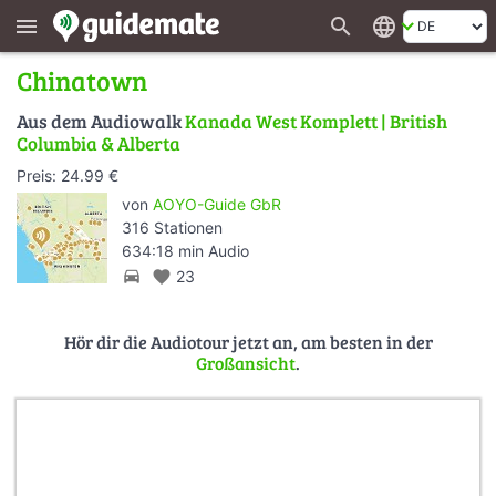
search
language
menu
Chinatown
Aus dem Audiowalk
Kanada West Komplett | British
Columbia & Alberta
Preis: 24.99 €
von
AOYO-Guide GbR
316 Stationen
634:18 min Audio
directions_car
favorite
23
Hör dir die Audiotour jetzt an, am besten in der
Großansicht
.