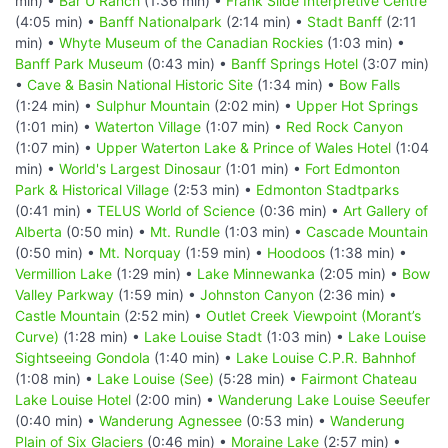
min) •
Bar U Ranch
(1:36 min) •
Frank Slide Interpretive Centre
(4:05 min) •
Banff Nationalpark
(2:14 min) •
Stadt Banff
(2:11
min) •
Whyte Museum of the Canadian Rockies
(1:03 min) •
Banff Park Museum
(0:43 min) •
Banff Springs Hotel
(3:07 min)
•
Cave & Basin National Historic Site
(1:34 min) •
Bow Falls
(1:24 min) •
Sulphur Mountain
(2:02 min) •
Upper Hot Springs
(1:01 min) •
Waterton Village
(1:07 min) •
Red Rock Canyon
(1:07 min) •
Upper Waterton Lake & Prince of Wales Hotel
(1:04
min) •
World's Largest Dinosaur
(1:01 min) •
Fort Edmonton
Park & Historical Village
(2:53 min) •
Edmonton Stadtparks
(0:41 min) •
TELUS World of Science
(0:36 min) •
Art Gallery of
Alberta
(0:50 min) •
Mt. Rundle
(1:03 min) •
Cascade Mountain
(0:50 min) •
Mt. Norquay
(1:59 min) •
Hoodoos
(1:38 min) •
Vermillion Lake
(1:29 min) •
Lake Minnewanka
(2:05 min) •
Bow
Valley Parkway
(1:59 min) •
Johnston Canyon
(2:36 min) •
Castle Mountain
(2:52 min) •
Outlet Creek Viewpoint (Morant’s
Curve)
(1:28 min) •
Lake Louise Stadt
(1:03 min) •
Lake Louise
Sightseeing Gondola
(1:40 min) •
Lake Louise C.P.R. Bahnhof
(1:08 min) •
Lake Louise (See)
(5:28 min) •
Fairmont Chateau
Lake Louise Hotel
(2:00 min) •
Wanderung Lake Louise Seeufer
(0:40 min) •
Wanderung Agnessee
(0:53 min) •
Wanderung
Plain of Six Glaciers
(0:46 min) •
Moraine Lake
(2:57 min) •