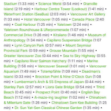
Stadium
(1:33 min) •
Science World
(0:54 min) •
Granville
Island
(2:19 min) •
Harbour Centre Tower (Lookout)
(1:41 min) •
Waterfront Station (SeaBus)
(2:03 min) •
Vancouver Art Gallery
(1:33 min) •
Hotel Vancouver
(1:05 min) •
Canada Place
(2:40
min) •
Coal Harbour
(1:25 min) •
Yaletown
(2:24 min) •
Yaletown Roundhouse & Uferpromenade
(1:07 min) •
Commercial Drive
(1:26 min) •
Kitsilano
(1:46 min) •
Museum of
Anthropology
(1:34 min) •
Capilano Suspension Bridge
(1:07
min) •
Lynn Canyon Park
(0:57 min) •
Mount Seymour
Provincial Park
(0:59 min) •
Grouse Mountain
(1:55 min) •
Greater Vancouver Zoo
(0:44 min) •
Sea to Sky Highway
(0:55
min) •
Capilano River Salmon Hatchery
(1:11 min) •
Marine
Building
(1:56 min) •
Vancouver Seawall
(1:01 min) •
Vancouver
Aquarium
(1:49 min) •
Totempfähle
(1:09 min) •
Deadman's
Island
(0:33 min) •
Brockton Point & Nine O'Clock Gun
(1:08
min) •
Lumberman's Arch & SS Empress of Japan
(0:44 min) •
Stanley Park
(2:57 min) •
Lions Gate Bridge
(0:54 min) •
Third
Beach
(0:45 min) •
Prospect Point
(0:40 min) •
English Bay
Beach
(1:12 min) •
A-maze-ing laughter
(1:02 min) •
Chinatown
& Millenium Gate
(1:26 min) •
Chinatown Sam Kee Building
(1:25
min) •
Dr. Sun Yat-Sen Classical Chinese Garden
(1:35 min) •