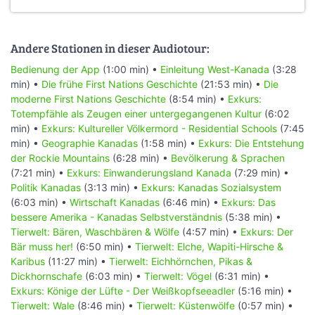
Andere Stationen in dieser Audiotour:
Bedienung der App
(1:00 min) •
Einleitung West-Kanada
(3:28
min) •
Die frühe First Nations Geschichte
(21:53 min) •
Die
moderne First Nations Geschichte
(8:54 min) •
Exkurs:
Totempfähle als Zeugen einer untergegangenen Kultur
(6:02
min) •
Exkurs: Kultureller Völkermord - Residential Schools
(7:45
min) •
Geographie Kanadas
(1:58 min) •
Exkurs: Die Entstehung
der Rockie Mountains
(6:28 min) •
Bevölkerung & Sprachen
(7:21 min) •
Exkurs: Einwanderungsland Kanada
(7:29 min) •
Politik Kanadas
(3:13 min) •
Exkurs: Kanadas Sozialsystem
(6:03 min) •
Wirtschaft Kanadas
(6:46 min) •
Exkurs: Das
bessere Amerika - Kanadas Selbstverständnis
(5:38 min) •
Tierwelt: Bären, Waschbären & Wölfe
(4:57 min) •
Exkurs: Der
Bär muss her!
(6:50 min) •
Tierwelt: Elche, Wapiti-Hirsche &
Karibus
(11:27 min) •
Tierwelt: Eichhörnchen, Pikas &
Dickhornschafe
(6:03 min) •
Tierwelt: Vögel
(6:31 min) •
Exkurs: Könige der Lüfte - Der Weißkopfseeadler
(5:16 min) •
Tierwelt: Wale
(8:46 min) •
Tierwelt: Küstenwölfe
(0:57 min) •