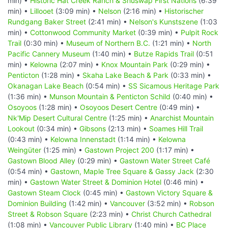
min) •
Historic Hat Creek Ranch & Shuswap First Nations
(6:39
min) •
Lillooet
(3:09 min) •
Nelson
(2:16 min) •
Historischer
Rundgang Baker Street
(2:41 min) •
Nelson's Kunstszene
(1:03
min) •
Cottonwood Community Market
(0:39 min) •
Pulpit Rock
Trail
(0:30 min) •
Museum of Northern B.C.
(1:21 min) •
North
Pacific Cannery Museum
(1:40 min) •
Butze Rapids Trail
(0:51
min) •
Kelowna
(2:07 min) •
Knox Mountain Park
(0:29 min) •
Penticton
(1:28 min) •
Skaha Lake Beach & Park
(0:33 min) •
Okanagan Lake Beach
(0:54 min) •
SS Sicamous Heritage Park
(1:36 min) •
Munson Mountain & Penticton Schild
(0:40 min) •
Osoyoos
(1:28 min) •
Osoyoos Desert Centre
(0:49 min) •
Nk'Mip Desert Cultural Centre
(1:25 min) •
Anarchist Mountain
Lookout
(0:34 min) •
Gibsons
(2:13 min) •
Soames Hill Trail
(0:43 min) •
Kelowna Innenstadt
(1:14 min) •
Kelowna
Weingüter
(1:25 min) •
Gastown Project 200
(1:17 min) •
Gastown Blood Alley
(0:29 min) •
Gastown Water Street Café
(0:54 min) •
Gastown, Maple Tree Square & Gassy Jack
(2:30
min) •
Gastown Water Street & Dominion Hotel
(0:46 min) •
Gastown Steam Clock
(0:45 min) •
Gastown Victory Square &
Dominion Building
(1:42 min) •
Vancouver
(3:52 min) •
Robson
Street & Robson Square
(2:23 min) •
Christ Church Cathedral
(1:08 min) •
Vancouver Public Library
(1:40 min) •
BC Place