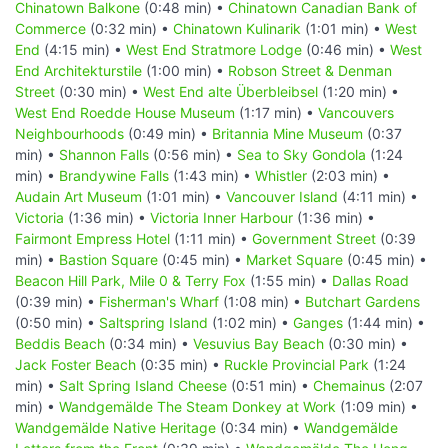
Chinatown Balkone
(0:48 min) •
Chinatown Canadian Bank of
Commerce
(0:32 min) •
Chinatown Kulinarik
(1:01 min) •
West
End
(4:15 min) •
West End Stratmore Lodge
(0:46 min) •
West
End Architekturstile
(1:00 min) •
Robson Street & Denman
Street
(0:30 min) •
West End alte Überbleibsel
(1:20 min) •
West End Roedde House Museum
(1:17 min) •
Vancouvers
Neighbourhoods
(0:49 min) •
Britannia Mine Museum
(0:37
min) •
Shannon Falls
(0:56 min) •
Sea to Sky Gondola
(1:24
min) •
Brandywine Falls
(1:43 min) •
Whistler
(2:03 min) •
Audain Art Museum
(1:01 min) •
Vancouver Island
(4:11 min) •
Victoria
(1:36 min) •
Victoria Inner Harbour
(1:36 min) •
Fairmont Empress Hotel
(1:11 min) •
Government Street
(0:39
min) •
Bastion Square
(0:45 min) •
Market Square
(0:45 min) •
Beacon Hill Park, Mile 0 & Terry Fox
(1:55 min) •
Dallas Road
(0:39 min) •
Fisherman's Wharf
(1:08 min) •
Butchart Gardens
(0:50 min) •
Saltspring Island
(1:02 min) •
Ganges
(1:44 min) •
Beddis Beach
(0:34 min) •
Vesuvius Bay Beach
(0:30 min) •
Jack Foster Beach
(0:35 min) •
Ruckle Provincial Park
(1:24
min) •
Salt Spring Island Cheese
(0:51 min) •
Chemainus
(2:07
min) •
Wandgemälde The Steam Donkey at Work
(1:09 min) •
Wandgemälde Native Heritage
(0:34 min) •
Wandgemälde