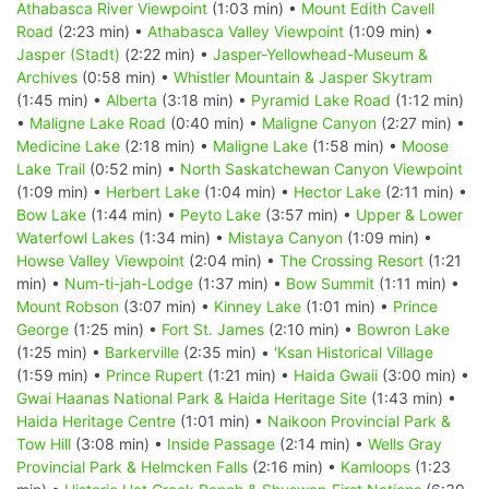
Athabasca River Viewpoint
(1:03 min) •
Mount Edith Cavell
Road
(2:23 min) •
Athabasca Valley Viewpoint
(1:09 min) •
Jasper (Stadt)
(2:22 min) •
Jasper-Yellowhead-Museum &
Archives
(0:58 min) •
Whistler Mountain & Jasper Skytram
(1:45 min) •
Alberta
(3:18 min) •
Pyramid Lake Road
(1:12 min)
•
Maligne Lake Road
(0:40 min) •
Maligne Canyon
(2:27 min) •
Medicine Lake
(2:18 min) •
Maligne Lake
(1:58 min) •
Moose
Lake Trail
(0:52 min) •
North Saskatchewan Canyon Viewpoint
(1:09 min) •
Herbert Lake
(1:04 min) •
Hector Lake
(2:11 min) •
Bow Lake
(1:44 min) •
Peyto Lake
(3:57 min) •
Upper & Lower
Waterfowl Lakes
(1:34 min) •
Mistaya Canyon
(1:09 min) •
Howse Valley Viewpoint
(2:04 min) •
The Crossing Resort
(1:21
min) •
Num-ti-jah-Lodge
(1:37 min) •
Bow Summit
(1:11 min) •
Mount Robson
(3:07 min) •
Kinney Lake
(1:01 min) •
Prince
George
(1:25 min) •
Fort St. James
(2:10 min) •
Bowron Lake
(1:25 min) •
Barkerville
(2:35 min) •
'Ksan Historical Village
(1:59 min) •
Prince Rupert
(1:21 min) •
Haida Gwaii
(3:00 min) •
Gwai Haanas National Park & Haida Heritage Site
(1:43 min) •
Haida Heritage Centre
(1:01 min) •
Naikoon Provincial Park &
Tow Hill
(3:08 min) •
Inside Passage
(2:14 min) •
Wells Gray
Provincial Park & Helmcken Falls
(2:16 min) •
Kamloops
(1:23