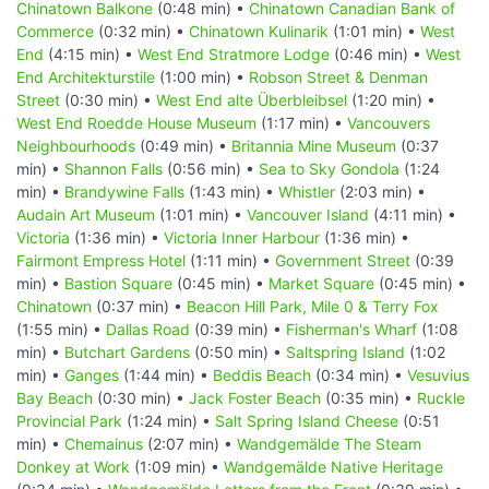
Chinatown Balkone
(0:48 min) •
Chinatown Canadian Bank of
Commerce
(0:32 min) •
Chinatown Kulinarik
(1:01 min) •
West
End
(4:15 min) •
West End Stratmore Lodge
(0:46 min) •
West
End Architekturstile
(1:00 min) •
Robson Street & Denman
Street
(0:30 min) •
West End alte Überbleibsel
(1:20 min) •
West End Roedde House Museum
(1:17 min) •
Vancouvers
Neighbourhoods
(0:49 min) •
Britannia Mine Museum
(0:37
min) •
Shannon Falls
(0:56 min) •
Sea to Sky Gondola
(1:24
min) •
Brandywine Falls
(1:43 min) •
Whistler
(2:03 min) •
Audain Art Museum
(1:01 min) •
Vancouver Island
(4:11 min) •
Victoria
(1:36 min) •
Victoria Inner Harbour
(1:36 min) •
Fairmont Empress Hotel
(1:11 min) •
Government Street
(0:39
min) •
Bastion Square
(0:45 min) •
Market Square
(0:45 min) •
Chinatown
(0:37 min) •
Beacon Hill Park, Mile 0 & Terry Fox
(1:55 min) •
Dallas Road
(0:39 min) •
Fisherman's Wharf
(1:08
min) •
Butchart Gardens
(0:50 min) •
Saltspring Island
(1:02
min) •
Ganges
(1:44 min) •
Beddis Beach
(0:34 min) •
Vesuvius
Bay Beach
(0:30 min) •
Jack Foster Beach
(0:35 min) •
Ruckle
Provincial Park
(1:24 min) •
Salt Spring Island Cheese
(0:51
min) •
Chemainus
(2:07 min) •
Wandgemälde The Steam
Donkey at Work
(1:09 min) •
Wandgemälde Native Heritage