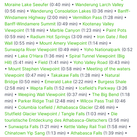
Moraine Lake Seeufer
(0:40 min) •
Wanderung Larch Valley
(0:56 min) •
Wanderung Consolation Lakes
(0:36 min) •
Banff-
Windamere Highway
(2:00 min) •
Vermillion Pass
(1:28 min) •
Banff-Windamere Summit
(0:49 min) •
Kootenay Valley
Viewpoint
(1:18 min) •
Marble Canyon
(1:23 min) •
Paint Pots
(0:59 min) •
Radium Hot Springs
(3:09 min) •
Iron Gate / Red
Wall
(0:55 min) •
Mount Amery Viewpoint
(1:14 min) •
Sunwapta River Viewpoint
(0:49 min) •
Yoho Nationalpark
(0:52
min) •
Lake O'Hara
(1:36 min) •
Spiral Tunnel Viewpoint (Big
Hill)
(5:41 min) •
Field
(1:41 min) •
Yoho Valley Road
(0:43 min)
•
Mount Stephen Viewpoint
(0:58 min) •
Meeting of the waters
Viewpoint
(0:47 min) •
Takakaw Falls
(1:28 min) •
Natural
Bridge
(0:50 min) •
Emerald Lake
(2:22 min) •
Burgess Shale
(2:58 min) •
Wapta Falls
(1:52 min) •
Icefield's Parkway
(3:26
min) •
Weeping Wall Viewpoint
(0:37 min) •
The Big Bend
(1:18
min) •
Parker Ridge Trail
(2:48 min) •
Wilcox Pass Trail
(0:46
min) •
Columbia Icefield / Athabasca Glacier
(2:46 min) •
Stutfield Glacier Viewpoint / Tangle Falls
(1:03 min) •
Die
touristische Entdeckung des Athabasca-Gletschers
(3:56 min)
•
Sunwapta Falls
(1:21 min) •
Kettle Valley Rail Trail
(1:58 min) •
Chinatown Yip Sang
(1:13 min) •
Athabasca Falls
(1:39 min) •