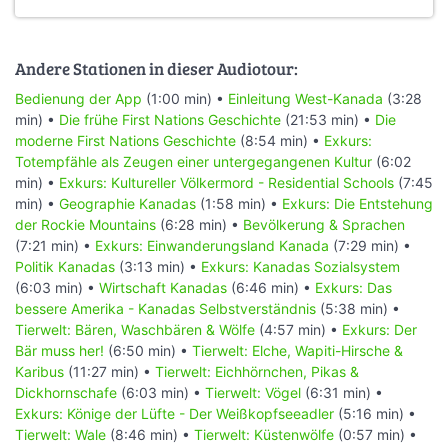
Andere Stationen in dieser Audiotour:
Bedienung der App
(1:00 min) •
Einleitung West-Kanada
(3:28
min) •
Die frühe First Nations Geschichte
(21:53 min) •
Die
moderne First Nations Geschichte
(8:54 min) •
Exkurs:
Totempfähle als Zeugen einer untergegangenen Kultur
(6:02
min) •
Exkurs: Kultureller Völkermord - Residential Schools
(7:45
min) •
Geographie Kanadas
(1:58 min) •
Exkurs: Die Entstehung
der Rockie Mountains
(6:28 min) •
Bevölkerung & Sprachen
(7:21 min) •
Exkurs: Einwanderungsland Kanada
(7:29 min) •
Politik Kanadas
(3:13 min) •
Exkurs: Kanadas Sozialsystem
(6:03 min) •
Wirtschaft Kanadas
(6:46 min) •
Exkurs: Das
bessere Amerika - Kanadas Selbstverständnis
(5:38 min) •
Tierwelt: Bären, Waschbären & Wölfe
(4:57 min) •
Exkurs: Der
Bär muss her!
(6:50 min) •
Tierwelt: Elche, Wapiti-Hirsche &
Karibus
(11:27 min) •
Tierwelt: Eichhörnchen, Pikas &
Dickhornschafe
(6:03 min) •
Tierwelt: Vögel
(6:31 min) •
Exkurs: Könige der Lüfte - Der Weißkopfseeadler
(5:16 min) •
Tierwelt: Wale
(8:46 min) •
Tierwelt: Küstenwölfe
(0:57 min) •