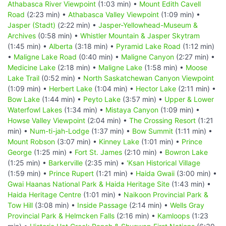
Athabasca River Viewpoint
(1:03 min) •
Mount Edith Cavell
Road
(2:23 min) •
Athabasca Valley Viewpoint
(1:09 min) •
Jasper (Stadt)
(2:22 min) •
Jasper-Yellowhead-Museum &
Archives
(0:58 min) •
Whistler Mountain & Jasper Skytram
(1:45 min) •
Alberta
(3:18 min) •
Pyramid Lake Road
(1:12 min)
•
Maligne Lake Road
(0:40 min) •
Maligne Canyon
(2:27 min) •
Medicine Lake
(2:18 min) •
Maligne Lake
(1:58 min) •
Moose
Lake Trail
(0:52 min) •
North Saskatchewan Canyon Viewpoint
(1:09 min) •
Herbert Lake
(1:04 min) •
Hector Lake
(2:11 min) •
Bow Lake
(1:44 min) •
Peyto Lake
(3:57 min) •
Upper & Lower
Waterfowl Lakes
(1:34 min) •
Mistaya Canyon
(1:09 min) •
Howse Valley Viewpoint
(2:04 min) •
The Crossing Resort
(1:21
min) •
Num-ti-jah-Lodge
(1:37 min) •
Bow Summit
(1:11 min) •
Mount Robson
(3:07 min) •
Kinney Lake
(1:01 min) •
Prince
George
(1:25 min) •
Fort St. James
(2:10 min) •
Bowron Lake
(1:25 min) •
Barkerville
(2:35 min) •
'Ksan Historical Village
(1:59 min) •
Prince Rupert
(1:21 min) •
Haida Gwaii
(3:00 min) •
Gwai Haanas National Park & Haida Heritage Site
(1:43 min) •
Haida Heritage Centre
(1:01 min) •
Naikoon Provincial Park &
Tow Hill
(3:08 min) •
Inside Passage
(2:14 min) •
Wells Gray
Provincial Park & Helmcken Falls
(2:16 min) •
Kamloops
(1:23