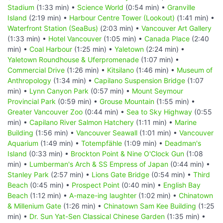
Stadium
(1:33 min) •
Science World
(0:54 min) •
Granville
Island
(2:19 min) •
Harbour Centre Tower (Lookout)
(1:41 min) •
Waterfront Station (SeaBus)
(2:03 min) •
Vancouver Art Gallery
(1:33 min) •
Hotel Vancouver
(1:05 min) •
Canada Place
(2:40
min) •
Coal Harbour
(1:25 min) •
Yaletown
(2:24 min) •
Yaletown Roundhouse & Uferpromenade
(1:07 min) •
Commercial Drive
(1:26 min) •
Kitsilano
(1:46 min) •
Museum of
Anthropology
(1:34 min) •
Capilano Suspension Bridge
(1:07
min) •
Lynn Canyon Park
(0:57 min) •
Mount Seymour
Provincial Park
(0:59 min) •
Grouse Mountain
(1:55 min) •
Greater Vancouver Zoo
(0:44 min) •
Sea to Sky Highway
(0:55
min) •
Capilano River Salmon Hatchery
(1:11 min) •
Marine
Building
(1:56 min) •
Vancouver Seawall
(1:01 min) •
Vancouver
Aquarium
(1:49 min) •
Totempfähle
(1:09 min) •
Deadman's
Island
(0:33 min) •
Brockton Point & Nine O'Clock Gun
(1:08
min) •
Lumberman's Arch & SS Empress of Japan
(0:44 min) •
Stanley Park
(2:57 min) •
Lions Gate Bridge
(0:54 min) •
Third
Beach
(0:45 min) •
Prospect Point
(0:40 min) •
English Bay
Beach
(1:12 min) •
A-maze-ing laughter
(1:02 min) •
Chinatown
& Millenium Gate
(1:26 min) •
Chinatown Sam Kee Building
(1:25
min) •
Dr. Sun Yat-Sen Classical Chinese Garden
(1:35 min) •