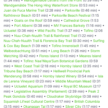
(0:34 min) •
Wandgemälde Letters from the Front
(0:39 min) •
Wandgemälde The Hong Hing Waterfront Store
(0:53 min) •
Juan de Fuca Marine Trail
(2:28 min) •
Parksville
(0:46 min) •
Rathtrevor Beach
(0:51 min) •
Parksville Beach Festival
(1:15
min) •
Goats on the Roof
(0:59 min) •
Cathedral Grove
(1:53
min) •
Port Alberni
(0:38 min) •
MV Frances Barkely
(1:16 min) •
Ucluelet
(0:36 min) •
Wild Pacific Trail
(1:27 min) •
Tofino
(2:06
min) •
Nuu-Chah-Nuulth Trail & Rainforest Trail
(1:22 min) •
Nuu-Chah-Nuulth Trail & Florencia Bay Trail
(0:30 min) •
Surfing
& Cox Bay Beach
(1:39 min) •
Tofino Innenstadt
(1:45 min) •
Walbeobachtung
(0:51 min) •
Long Beach
(1:26 min) •
Storm
Watching
(0:42 min) •
Flores Island
(1:13 min) •
Meares Island
(1:44 min) •
Tofino: Naa'Waya'Sum Botanical Gardens
(0:59
min) •
West Coast Trail
(2:18 min) •
Hornby Island
(2:35 min) •
Tribune Bay Beach
(1:17 min) •
Helliwell Provincial Park
Wanderung
(0:58 min) •
Hornby Island Winery
(0:54 min) •
Isla
de Lerena Vineyard
(0:23 min) •
Middle Mountain Mead
(0:31
min) •
Ucluelet Aquarium
(1:09 min) •
Royal BC Museum
(2:17
min) •
Legislative Assembly (Parliament)
(2:39 min) •
Peak 2
Peak Gondola
(0:40 min) •
Cloudraker Skybridge
(0:38 min) •
Squamish Lil'wat Cultural Centre
(1:17 min) •
British Columbia
(3:15 min) •
Okanagan Tal
(1:17 min) •
Silver City
(1:17 min) •