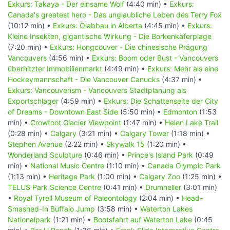
Exkurs: Takaya - Der einsame Wolf
(4:40 min) •
Exkurs:
Canada's greatest hero - Das unglaubliche Leben des Terry Fox
(10:12 min) •
Exkurs: Ölabbau in Alberta
(4:45 min) •
Exkurs:
Kleine Insekten, gigantische Wirkung - Die Borkenkäferplage
(7:20 min) •
Exkurs: Hongcouver - Die chinesische Prägung
Vancouvers
(4:56 min) •
Exkurs: Boom oder Bust - Vancouvers
überhitzter Immobilienmarkt
(4:49 min) •
Exkurs: Mehr als eine
Hockeymannschaft - Die Vancouver Canucks
(4:37 min) •
Exkurs: Vancouverism - Vancouvers Stadtplanung als
Exportschlager
(4:59 min) •
Exkurs: Die Schattenseite der City
of Dreams - Downtown East Side
(5:50 min) •
Edmonton
(1:53
min) •
Crowfoot Glacier Viewpoint
(1:47 min) •
Helen Lake Trail
(0:28 min) •
Calgary
(3:21 min) •
Calgary Tower
(1:18 min) •
Stephen Avenue
(2:22 min) •
Skywalk 15
(1:20 min) •
Wonderland Sculpture
(0:46 min) •
Prince's Island Park
(0:49
min) •
National Music Centre
(1:10 min) •
Canada Olympic Park
(1:13 min) •
Heritage Park
(1:00 min) •
Calgary Zoo
(1:25 min) •
TELUS Park Science Centre
(0:41 min) •
Drumheller
(3:01 min)
•
Royal Tyrell Museum of Paleontology
(2:04 min) •
Head-
Smashed-In Buffalo Jump
(3:58 min) •
Waterton Lakes
Nationalpark
(1:21 min) •
Bootsfahrt auf Waterton Lake
(0:45