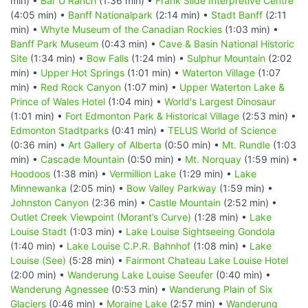
min) •
Bar U Ranch
(1:36 min) •
Frank Slide Interpretive Centre
(4:05 min) •
Banff Nationalpark
(2:14 min) •
Stadt Banff
(2:11
min) •
Whyte Museum of the Canadian Rockies
(1:03 min) •
Banff Park Museum
(0:43 min) •
Cave & Basin National Historic
Site
(1:34 min) •
Bow Falls
(1:24 min) •
Sulphur Mountain
(2:02
min) •
Upper Hot Springs
(1:01 min) •
Waterton Village
(1:07
min) •
Red Rock Canyon
(1:07 min) •
Upper Waterton Lake &
Prince of Wales Hotel
(1:04 min) •
World's Largest Dinosaur
(1:01 min) •
Fort Edmonton Park & Historical Village
(2:53 min) •
Edmonton Stadtparks
(0:41 min) •
TELUS World of Science
(0:36 min) •
Art Gallery of Alberta
(0:50 min) •
Mt. Rundle
(1:03
min) •
Cascade Mountain
(0:50 min) •
Mt. Norquay
(1:59 min) •
Hoodoos
(1:38 min) •
Vermillion Lake
(1:29 min) •
Lake
Minnewanka
(2:05 min) •
Bow Valley Parkway
(1:59 min) •
Johnston Canyon
(2:36 min) •
Castle Mountain
(2:52 min) •
Outlet Creek Viewpoint (Morant’s Curve)
(1:28 min) •
Lake
Louise Stadt
(1:03 min) •
Lake Louise Sightseeing Gondola
(1:40 min) •
Lake Louise C.P.R. Bahnhof
(1:08 min) •
Lake
Louise (See)
(5:28 min) •
Fairmont Chateau Lake Louise Hotel
(2:00 min) •
Wanderung Lake Louise Seeufer
(0:40 min) •
Wanderung Agnessee
(0:53 min) •
Wanderung Plain of Six
Glaciers
(0:46 min) •
Moraine Lake
(2:57 min) •
Wanderung