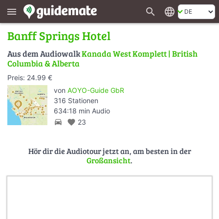
search
language
menu
Banff Springs Hotel
Aus dem Audiowalk
Kanada West Komplett | British
Columbia & Alberta
Preis: 24.99 €
von
AOYO-Guide GbR
316 Stationen
634:18 min Audio
directions_car
favorite
23
Hör dir die Audiotour jetzt an, am besten in der
Großansicht
.