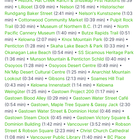
min) •
Historic Hat Creek Ranch & Shuswap First Nations
(6:39
min) •
Lillooet
(3:09 min) •
Nelson
(2:16 min) •
Historischer
Rundgang Baker Street
(2:41 min) •
Nelson's Kunstszene
(1:03
min) •
Cottonwood Community Market
(0:39 min) •
Pulpit Rock
Trail
(0:30 min) •
Museum of Northern B.C.
(1:21 min) •
North
Pacific Cannery Museum
(1:40 min) •
Butze Rapids Trail
(0:51
min) •
Kelowna
(2:07 min) •
Knox Mountain Park
(0:29 min) •
Penticton
(1:28 min) •
Skaha Lake Beach & Park
(0:33 min) •
Okanagan Lake Beach
(0:54 min) •
SS Sicamous Heritage Park
(1:36 min) •
Munson Mountain & Penticton Schild
(0:40 min) •
Osoyoos
(1:28 min) •
Osoyoos Desert Centre
(0:49 min) •
Nk'Mip Desert Cultural Centre
(1:25 min) •
Anarchist Mountain
Lookout
(0:34 min) •
Gibsons
(2:13 min) •
Soames Hill Trail
(0:43 min) •
Kelowna Innenstadt
(1:14 min) •
Kelowna
Weingüter
(1:25 min) •
Gastown Project 200
(1:17 min) •
Gastown Blood Alley
(0:29 min) •
Gastown Water Street Café
(0:54 min) •
Gastown, Maple Tree Square & Gassy Jack
(2:30
min) •
Gastown Water Street & Dominion Hotel
(0:46 min) •
Gastown Steam Clock
(0:45 min) •
Gastown Victory Square &
Dominion Building
(1:42 min) •
Vancouver
(3:52 min) •
Robson
Street & Robson Square
(2:23 min) •
Christ Church Cathedral
(1:08 min) •
Vancouver Public Library
(1:40 min) •
BC Place