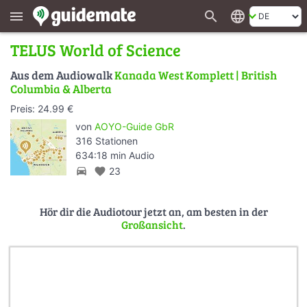
search
language
menu
TELUS World of Science
Aus dem Audiowalk
Kanada West Komplett | British
Columbia & Alberta
Preis: 24.99 €
von
AOYO-Guide GbR
316 Stationen
634:18 min Audio
directions_car
favorite
23
Hör dir die Audiotour jetzt an, am besten in der
Großansicht
.