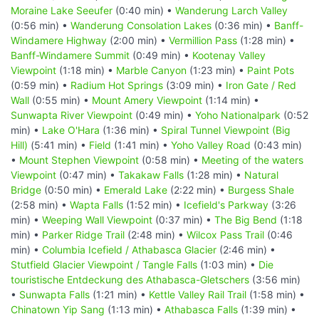
Moraine Lake Seeufer
(0:40 min) •
Wanderung Larch Valley
(0:56 min) •
Wanderung Consolation Lakes
(0:36 min) •
Banff-
Windamere Highway
(2:00 min) •
Vermillion Pass
(1:28 min) •
Banff-Windamere Summit
(0:49 min) •
Kootenay Valley
Viewpoint
(1:18 min) •
Marble Canyon
(1:23 min) •
Paint Pots
(0:59 min) •
Radium Hot Springs
(3:09 min) •
Iron Gate / Red
Wall
(0:55 min) •
Mount Amery Viewpoint
(1:14 min) •
Sunwapta River Viewpoint
(0:49 min) •
Yoho Nationalpark
(0:52
min) •
Lake O'Hara
(1:36 min) •
Spiral Tunnel Viewpoint (Big
Hill)
(5:41 min) •
Field
(1:41 min) •
Yoho Valley Road
(0:43 min)
•
Mount Stephen Viewpoint
(0:58 min) •
Meeting of the waters
Viewpoint
(0:47 min) •
Takakaw Falls
(1:28 min) •
Natural
Bridge
(0:50 min) •
Emerald Lake
(2:22 min) •
Burgess Shale
(2:58 min) •
Wapta Falls
(1:52 min) •
Icefield's Parkway
(3:26
min) •
Weeping Wall Viewpoint
(0:37 min) •
The Big Bend
(1:18
min) •
Parker Ridge Trail
(2:48 min) •
Wilcox Pass Trail
(0:46
min) •
Columbia Icefield / Athabasca Glacier
(2:46 min) •
Stutfield Glacier Viewpoint / Tangle Falls
(1:03 min) •
Die
touristische Entdeckung des Athabasca-Gletschers
(3:56 min)
•
Sunwapta Falls
(1:21 min) •
Kettle Valley Rail Trail
(1:58 min) •
Chinatown Yip Sang
(1:13 min) •
Athabasca Falls
(1:39 min) •