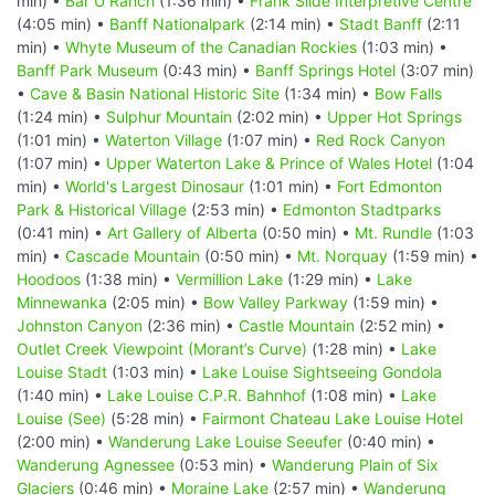
min) •
Bar U Ranch
(1:36 min) •
Frank Slide Interpretive Centre
(4:05 min) •
Banff Nationalpark
(2:14 min) •
Stadt Banff
(2:11
min) •
Whyte Museum of the Canadian Rockies
(1:03 min) •
Banff Park Museum
(0:43 min) •
Banff Springs Hotel
(3:07 min)
•
Cave & Basin National Historic Site
(1:34 min) •
Bow Falls
(1:24 min) •
Sulphur Mountain
(2:02 min) •
Upper Hot Springs
(1:01 min) •
Waterton Village
(1:07 min) •
Red Rock Canyon
(1:07 min) •
Upper Waterton Lake & Prince of Wales Hotel
(1:04
min) •
World's Largest Dinosaur
(1:01 min) •
Fort Edmonton
Park & Historical Village
(2:53 min) •
Edmonton Stadtparks
(0:41 min) •
Art Gallery of Alberta
(0:50 min) •
Mt. Rundle
(1:03
min) •
Cascade Mountain
(0:50 min) •
Mt. Norquay
(1:59 min) •
Hoodoos
(1:38 min) •
Vermillion Lake
(1:29 min) •
Lake
Minnewanka
(2:05 min) •
Bow Valley Parkway
(1:59 min) •
Johnston Canyon
(2:36 min) •
Castle Mountain
(2:52 min) •
Outlet Creek Viewpoint (Morant’s Curve)
(1:28 min) •
Lake
Louise Stadt
(1:03 min) •
Lake Louise Sightseeing Gondola
(1:40 min) •
Lake Louise C.P.R. Bahnhof
(1:08 min) •
Lake
Louise (See)
(5:28 min) •
Fairmont Chateau Lake Louise Hotel
(2:00 min) •
Wanderung Lake Louise Seeufer
(0:40 min) •
Wanderung Agnessee
(0:53 min) •
Wanderung Plain of Six
Glaciers
(0:46 min) •
Moraine Lake
(2:57 min) •
Wanderung