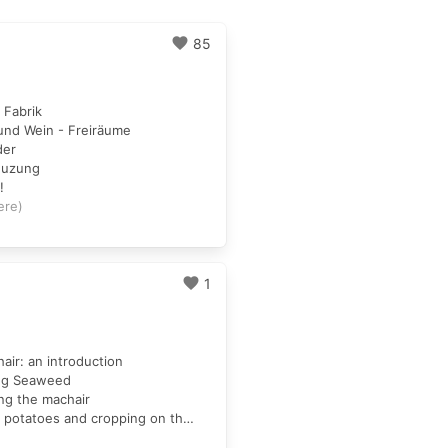
favorite
85
 Fabrik
und Wein - Freiräume
der
euzung
!
ere)
favorite
1
air: an introduction
ing Seaweed
ing the machair
4. Growing potatoes and cropping on the machair