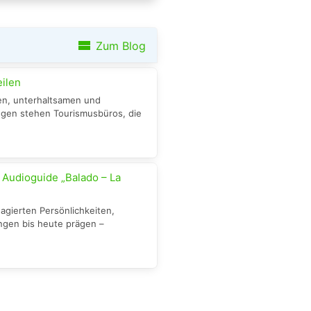
view_stream
Zum Blog
eilen
en, unterhaltsamen und
gen stehen Tourismusbüros, die
 Audioguide „Balado – La
agierten Persönlichkeiten,
gen bis heute prägen –