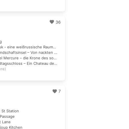
favorite
36
ng
2. Das Minsk - eine weißrussische Raumkapsel
3. Die Freundschaftsinsel – Von nackten Menschen und authentischen Gerüchen
4. Das Hotel Mercure – die Krone des sozialistischen Potsdam
5. Das Landtagsschloss – Ein Chateau der Demokratie
ere)
favorite
7
l St Station
y Passage
t Lane
Soup Kitchen