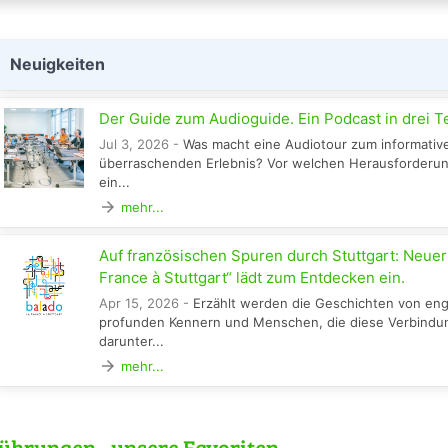
Neuigkeiten
Der Guide zum Audioguide. Ein Podcast in drei T
Jul 3, 2026 -
Was macht eine Audiotour zum informativ
überraschenden Erlebnis? Vor welchen Herausforderun
ein...
arrow_forward
mehr...
Auf französischen Spuren durch Stuttgart: Neuer
France à Stuttgart“ lädt zum Entdecken ein.
Apr 15, 2026 -
Erzählt werden die Geschichten von eng
profunden Kennern und Menschen, die diese Verbindun
darunter...
arrow_forward
mehr...
ührungen - unsere Favoriten