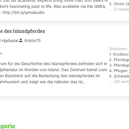
r. Let our academic experts bring more than 300 years of
5. Christ C
on’s fascinating past to life. Also available via the QMUL
... (7 weite
http://bit.ly/qmulaudio
e des Islandpferdes
person
í Hjaltadal
Kristin75
Stationen:
n
1. Grußwor
2. Pferde
um für die Geschichte des Islandpferdes befindet sich in
3. Pferde
Hjaltadalur im Norden von Island. Das Zentrum bietet zum
4. Pflügen
nen Rückblick auf die Bedeutung des Islandpferdes im
5. Schwad
ahrhundert und zeigt wie die Isländer das Isl...
... (30 wei
gorie