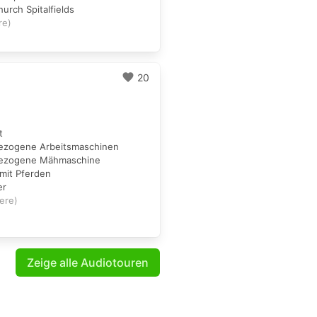
hurch Spitalfields
re)
favorite
20
t
gezogene Arbeitsmaschinen
gezogene Mähmaschine
 mit Pferden
er
tere)
Zeige alle Audiotouren