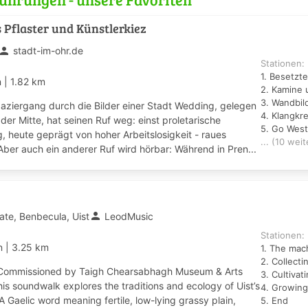
 Pflaster und Künstlerkiez
erson
stadt-im-ohr.de
Stationen:
1. Besetzte
n
|
1.82 km
2. Kamine 
3. Wandbil
paziergang durch die Bilder einer Stadt Wedding, gelegen
4. Klangkr
er Mitte, hat seinen Ruf weg: einst proletarische
5. Go West
 heute geprägt von hoher Arbeitslosigkeit - raues
... (10 weit
 Aber auch ein anderer Ruf wird hörbar: Während in Pren...
person
ate, Benbecula, Uist
LeodMusic
Stationen:
in
|
3.25 km
1. The mach
2. Collect
Commissioned by Taigh Chearsabhagh Museum & Arts
3. Cultivat
his soundwalk explores the traditions and ecology of Uist’s
A Gaelic word meaning fertile, low-lying grassy plain,
5. End