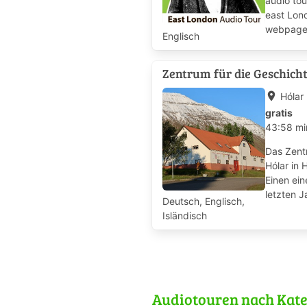
audio tou
east Lond
webpage: 
Englisch
Zentrum für die Geschicht
place
Hólar 
gratis
43:58 mi
Das Zentr
Hólar in 
Einen ei
letzten J
Deutsch, Englisch,
Isländisch
Audiotouren nach Kate