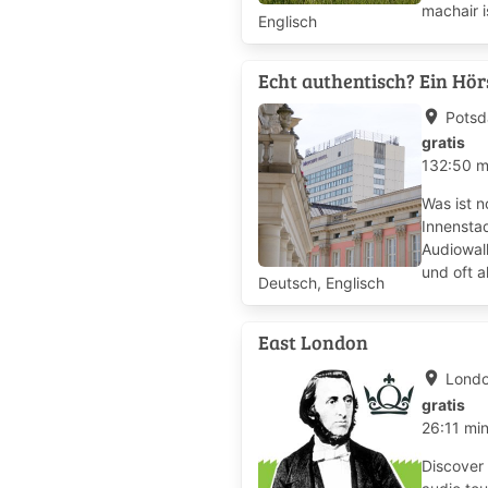
machair i
Englisch
Echt authentisch? Ein Hö
place
Pots
gratis
132:50 
Was ist 
Innenstad
Audiowal
und oft a
Deutsch, Englisch
East London
place
Lond
gratis
26:11 mi
Discover 