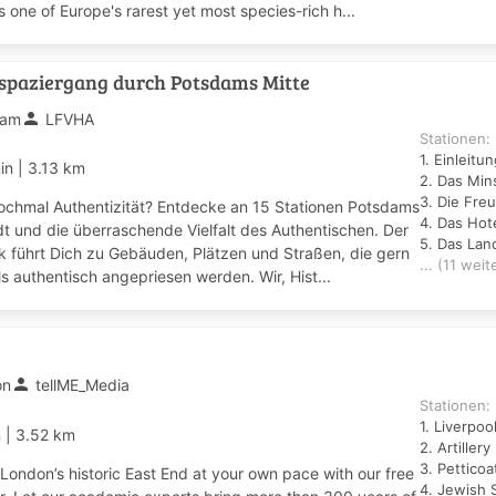
s one of Europe's rarest yet most species-rich h...
rspaziergang durch Potsdams Mitte
person
dam
LFVHA
Stationen:
1. Einleitu
min
|
3.13 km
nochmal Authentizität? Entdecke an 15 Stationen Potsdams
t und die überraschende Vielfalt des Authentischen. Der
k führt Dich zu Gebäuden, Plätzen und Straßen, die gern
... (11 weit
ls authentisch angepriesen werden. Wir, Hist...
person
on
tellME_Media
Stationen:
1. Liverpoo
n
|
3.52 km
2. Artiller
3. Petticoa
London’s historic East End at your own pace with our free
4. Jewish 