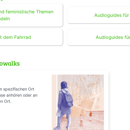
nd feministische Themen
Audioguides für
deln
t dem Fahrrad
Audioguides fü
iowalks
n spezifischen Ort
use anhören oder an
n Ort.