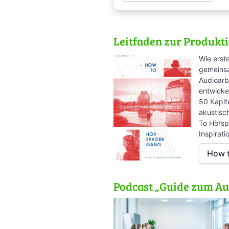
Leitfaden zur Produkt
Wie erst
gemeinsa
Audioarb
entwickel
50 Kapite
akustisc
To Hörspa
Inspirat
How t
Podcast „Guide zum Au