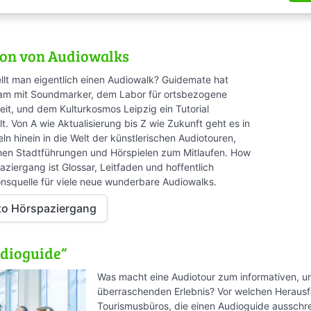
ion von Audiowalks
ellt man eigentlich einen Audiowalk? Guidemate hat
m mit Soundmarker, dem Labor für ortsbezogene
eit, und dem Kulturkosmos Leipzig ein Tutorial
t. Von A wie Aktualisierung bis Z wie Zukunft geht es in
ln hinein in die Welt der künstlerischen Audiotouren,
hen Stadtführungen und Hörspielen zum Mitlaufen. How
ziergang ist Glossar, Leitfaden und hoffentlich
ionsquelle für viele neue wunderbare Audiowalks.
o Hörspaziergang
dioguide“
Was macht eine Audiotour zum informativen, u
überraschenden Erlebnis? Vor welchen Heraus
Tourismusbüros, die einen Audioguide ausschr