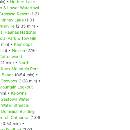
in) •
Herbert Lake
r & Lower Waterfowl
Crossing Resort
(1:21
•
Kinney Lake
(1:01
rkerville
(2:35 min) •
ai Haanas National
ial Park & Tow Hill
 min) •
Kamloops
min) •
Nelson
(2:16
Cottonwood
:21 min) •
North
•
Knox Mountain Park
 Beach
(0:54 min) •
•
Osoyoos
(1:28 min) •
 Mountain Lookout
min) •
Kelowna
•
Gastown Water
Water Street &
 Dominion Building
hurch Cathedral
(1:08
(0:54 min) •
on (SeaBus)
(2:03