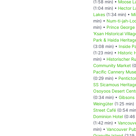
(1:58 min) •
Moose La
(1:04 min) •
Hector L
Lakes
(1:34 min) •
Mi
min) •
Num-ti-jah-Lo
min) •
Prince George
'Ksan Historical Villag
Park & Haida Heritage
(3:08 min) •
Inside P
(1:23 min) •
Historic
min) •
Historischer R
Community Market
(0
Pacific Cannery Mus
(0:29 min) •
Penticto
SS Sicamous Heritag
Osoyoos Desert Cent
(0:34 min) •
Gibsons
Weingüter
(1:25 min)
Street Café
(0:54 min
Dominion Hotel
(0:46
(1:42 min) •
Vancouv
min) •
Vancouver Publ
Granville Island
(2:19