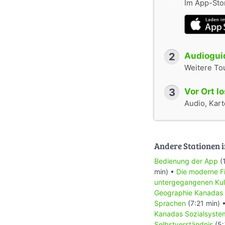
Im App-Stor
2
Audioguid
Weitere To
3
Vor Ort l
Audio, Karte
Andere Stationen i
Bedienung der App
(
min) •
Die moderne Fi
untergegangenen Kul
Geographie Kanadas
Sprachen
(7:21 min) 
Kanadas Sozialsyste
Selbstverständnis
(5: