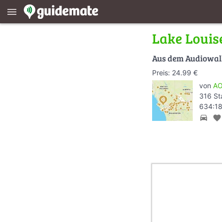
menu
Lake Louis
Aus dem Audiowa
Preis: 24.99 €
von
AO
316 St
634:18
directions_car
favorite