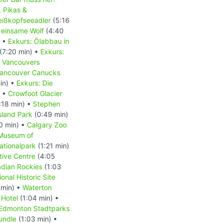
, Pikas &
Weißkopfseeadler
(5:16
 einsame Wolf
(4:40
) •
Exkurs: Ölabbau in
(7:20 min) •
Exkurs:
- Vancouvers
 Vancouver Canucks
in) •
Exkurs: Die
) •
Crowfoot Glacier
:18 min) •
Stephen
Island Park
(0:49 min)
0 min) •
Calgary Zoo
 Museum of
ationalpark
(1:21 min)
tive Centre
(4:05
dian Rockies
(1:03
onal Historic Site
 min) •
Waterton
 Hotel
(1:04 min) •
Edmonton Stadtparks
undle
(1:03 min) •