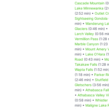
Cascade Mountain
(0
Lake Minnewanka
(2:
(2:52 min) •
Outlet C
Sightseeing Gondola
min) •
Wanderung Lak
Glaciers
(0:46 min) •
Larch Valley
(0:56 mi
Vermillion Pass
(1:28 
Marble Canyon
(1:23
min) •
Mount Amery V
min) •
Lake O'Hara
(1
Road
(0:43 min) •
Mo
Takakaw Falls
(1:28 
Wapta Falls
(1:52 min
(1:18 min) •
Parker Ri
(2:46 min) •
Stutfield
Gletschers
(3:56 min
min) •
Athabasca Fall
•
Athabasca Valley V
(0:58 min) •
Whistler
min) •
Maligne Lake 