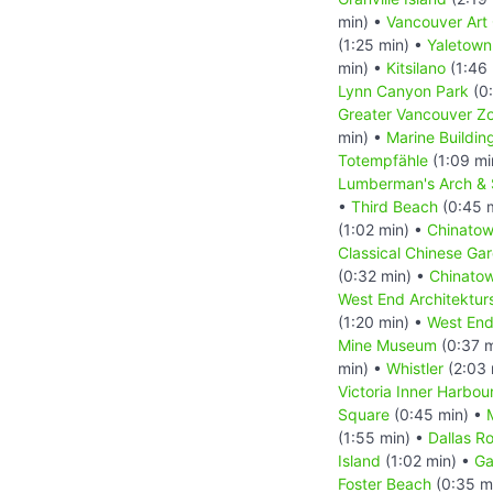
min) •
Vancouver Art 
(1:25 min) •
Yaletown
min) •
Kitsilano
(1:46 
Lynn Canyon Park
(0:
Greater Vancouver Z
min) •
Marine Buildin
Totempfähle
(1:09 mi
Lumberman's Arch & 
•
Third Beach
(0:45 
(1:02 min) •
Chinatow
Classical Chinese Ga
(0:32 min) •
Chinatow
West End Architekturs
(1:20 min) •
West En
Mine Museum
(0:37 m
min) •
Whistler
(2:03 
Victoria Inner Harbou
Square
(0:45 min) •
(1:55 min) •
Dallas R
Island
(1:02 min) •
Ga
Foster Beach
(0:35 m