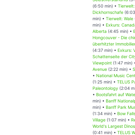
(6:50 min) •
Tierwelt
Dickhornschafe
(6:03
min) •
Tierwelt: Wale
min) •
Exkurs: Canada
Alberta
(4:45 min) •
Hongcouver - Die ch
überhitzter Immobili
(4:37 min) •
Exkurs: 
Schattenseite der Ci
Viewpoint
(1:47 min)
Avenue
(2:22 min) •
S
•
National Music Cen
(1:25 min) •
TELUS Pa
Paleontology
(2:04 m
•
Bootsfahrt auf Wat
min) •
Banff National
min) •
Banff Park M
(1:34 min) •
Bow Fall
Village
(1:07 min) •
R
World's Largest Dino
(0:41 min) •
TELUS Wo