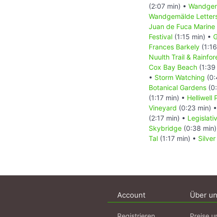
(2:07 min) •
Wandgem
Wandgemälde Letters
Juan de Fuca Marine 
Festival
(1:15 min) •
G
Frances Barkely
(1:16
Nuulth Trail & Rainfore
Cox Bay Beach
(1:39
•
Storm Watching
(0:
Botanical Gardens
(0:
(1:17 min) •
Helliwell
Vineyard
(0:23 min) 
(2:17 min) •
Legislati
Skybridge
(0:38 min
Tal
(1:17 min) •
Silver
Account
Über u
Registrieren
Preise u