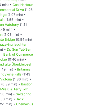
0 min) •
Coal Harbour
ommercial Drive
(1:26
idge
(1:07 min) •
ain
(1:55 min) •
mon Hatchery
(1:11
:49 min) •
un
(1:08 min) •
ate Bridge
(0:54 min)
aze-ing laughter
in) •
Dr. Sun Yat-Sen
an Bank of Commerce
odge
(0:46 min) •
nd alte Überbleibsel
:49 min) •
Britannia
andywine Falls
(1:43
•
Victoria
(1:36 min) •
t
(0:39 min) •
Bastion
 Mile 0 & Terry Fox
:50 min) •
Saltspring
:30 min) •
Jack
:51 min) •
Chemainus