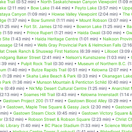
ke Trail
(0:52 min) •
North Saskatchewan Canyon Viewpoint
(1:09 m
ake
(2:11 min) •
Bow Lake
(1:44 min) •
Peyto Lake
(3:57 min) •
Uppe
staya Canyon
(1:09 min) •
Howse Valley Viewpoint
(2:04 min) •
The 
dge
(1:37 min) •
Bow Summit
(1:11 min) •
Mount Robson
(3:07 min) 
(1:25 min) •
Fort St. James
(2:10 min) •
Bowron Lake
(1:25 min) •
Ba
e
(1:59 min) •
Prince Rupert
(1:21 min) •
Haida Gwaii
(3:00 min) •
Gw
 Site
(1:43 min) •
Haida Heritage Centre
(1:01 min) •
Naikoon Provinc
assage
(2:14 min) •
Wells Gray Provincial Park & Helmcken Falls
(2:16
 Hat Creek Ranch & Shuswap First Nations
(6:39 min) •
Lillooet
(3:09 
undgang Baker Street
(2:41 min) •
Nelson's Kunstszene
(1:03 min) •
:39 min) •
Pulpit Rock Trail
(0:30 min) •
Museum of Northern B.C.
(1
eum
(1:40 min) •
Butze Rapids Trail
(0:51 min) •
Kelowna
(2:07 min) 
n
(1:28 min) •
Skaha Lake Beach & Park
(0:33 min) •
Okanagan Lake
e Park
(1:36 min) •
Munson Mountain & Penticton Schild
(0:40 min) 
re
(0:49 min) •
Nk'Mip Desert Cultural Centre
(1:25 min) •
Anarchist
(2:13 min) •
Soames Hill Trail
(0:43 min) •
Kelowna Innenstadt
(1:14 
 •
Gastown Project 200
(1:17 min) •
Gastown Blood Alley
(0:29 min) 
) •
Gastown, Maple Tree Square & Gassy Jack
(2:30 min) •
Gastown 
 min) •
Gastown Steam Clock
(0:45 min) •
Gastown Victory Square &
er
(3:52 min) •
Robson Street & Robson Square
(2:23 min) •
Christ C
ic Library
(1:40 min) •
BC Place Stadium
(1:33 min) •
Science World
 min) •
Harbour Centre Tower (Lookout)
(1:41 min) •
Waterfront Stati