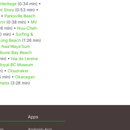
Heritage
(0:34 min) •
t Store
(0:53 min) •
) •
Parksville Beach
rni
(0:38 min) •
MV
06 min) •
Nuu-Chah-
0 min) •
Surfing &
Long Beach
(1:26 min)
o: Naa'Waya'Sum
ribune Bay Beach
min) •
Isla de Lerena
Royal BC Museum
n) •
Cloudraker
5 min) •
Okanagan
anada
(3:28 min)
Apps
am
Android-App