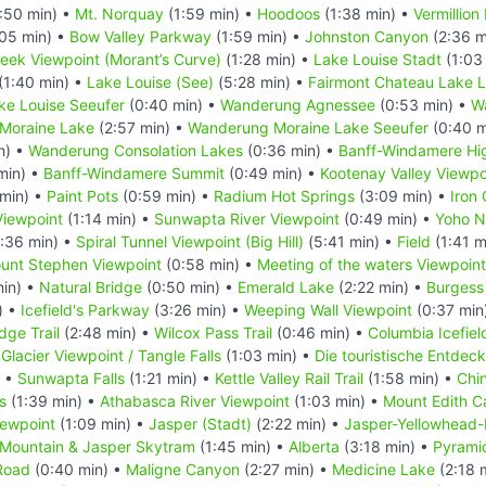
:50 min) •
Mt. Norquay
(1:59 min) •
Hoodoos
(1:38 min) •
Vermillion
05 min) •
Bow Valley Parkway
(1:59 min) •
Johnston Canyon
(2:36 m
reek Viewpoint (Morant’s Curve)
(1:28 min) •
Lake Louise Stadt
(1:03
(1:40 min) •
Lake Louise (See)
(5:28 min) •
Fairmont Chateau Lake L
e Louise Seeufer
(0:40 min) •
Wanderung Agnessee
(0:53 min) •
Wa
Moraine Lake
(2:57 min) •
Wanderung Moraine Lake Seeufer
(0:40 m
n) •
Wanderung Consolation Lakes
(0:36 min) •
Banff-Windamere H
min) •
Banff-Windamere Summit
(0:49 min) •
Kootenay Valley Viewpo
 min) •
Paint Pots
(0:59 min) •
Radium Hot Springs
(3:09 min) •
Iron 
iewpoint
(1:14 min) •
Sunwapta River Viewpoint
(0:49 min) •
Yoho N
:36 min) •
Spiral Tunnel Viewpoint (Big Hill)
(5:41 min) •
Field
(1:41 m
unt Stephen Viewpoint
(0:58 min) •
Meeting of the waters Viewpoint
min) •
Natural Bridge
(0:50 min) •
Emerald Lake
(2:22 min) •
Burgess
) •
Icefield's Parkway
(3:26 min) •
Weeping Wall Viewpoint
(0:37 min
dge Trail
(2:48 min) •
Wilcox Pass Trail
(0:46 min) •
Columbia Icefiel
 Glacier Viewpoint / Tangle Falls
(1:03 min) •
Die touristische Entde
) •
Sunwapta Falls
(1:21 min) •
Kettle Valley Rail Trail
(1:58 min) •
Chi
s
(1:39 min) •
Athabasca River Viewpoint
(1:03 min) •
Mount Edith C
iewpoint
(1:09 min) •
Jasper (Stadt)
(2:22 min) •
Jasper-Yellowhead
 Mountain & Jasper Skytram
(1:45 min) •
Alberta
(3:18 min) •
Pyrami
Road
(0:40 min) •
Maligne Canyon
(2:27 min) •
Medicine Lake
(2:18 