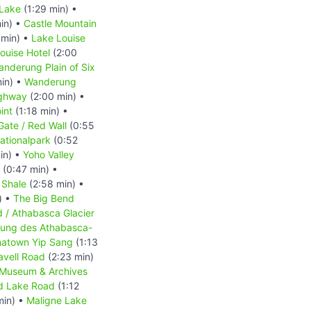
 Lake
(1:29 min) •
in) •
Castle Mountain
 min) •
Lake Louise
ouise Hotel
(2:00
nderung Plain of Six
in) •
Wanderung
ighway
(2:00 min) •
int
(1:18 min) •
Gate / Red Wall
(0:55
ationalpark
(0:52
in) •
Yoho Valley
(0:47 min) •
 Shale
(2:58 min) •
) •
The Big Bend
d / Athabasca Glacier
ckung des Athabasca-
natown Yip Sang
(1:13
avell Road
(2:23 min)
-Museum & Archives
d Lake Road
(1:12
min) •
Maligne Lake