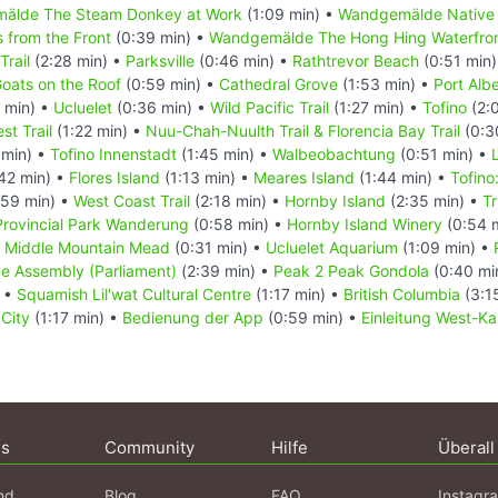
älde The Steam Donkey at Work
(1:09 min) •
Wandgemälde Native 
 from the Front
(0:39 min) •
Wandgemälde The Hong Hing Waterfron
Trail
(2:28 min) •
Parksville
(0:46 min) •
Rathtrevor Beach
(0:51 min
oats on the Roof
(0:59 min) •
Cathedral Grove
(1:53 min) •
Port Albe
 min) •
Ucluelet
(0:36 min) •
Wild Pacific Trail
(1:27 min) •
Tofino
(2:
st Trail
(1:22 min) •
Nuu-Chah-Nuulth Trail & Florencia Bay Trail
(0:3
 min) •
Tofino Innenstadt
(1:45 min) •
Walbeobachtung
(0:51 min) •
42 min) •
Flores Island
(1:13 min) •
Meares Island
(1:44 min) •
Tofin
59 min) •
West Coast Trail
(2:18 min) •
Hornby Island
(2:35 min) •
T
 Provincial Park Wanderung
(0:58 min) •
Hornby Island Winery
(0:54 
•
Middle Mountain Mead
(0:31 min) •
Ucluelet Aquarium
(1:09 min) •
ve Assembly (Parliament)
(2:39 min) •
Peak 2 Peak Gondola
(0:40 mi
) •
Squamish Lil'wat Cultural Centre
(1:17 min) •
British Columbia
(3:1
 City
(1:17 min) •
Bedienung der App
(0:59 min) •
Einleitung West-K
ns
Community
Hilfe
Überall
nd
Blog
FAQ
Instagr