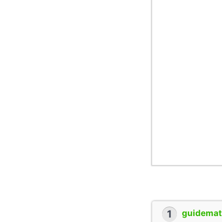
1
guidemate