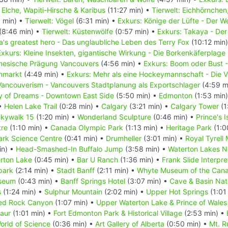
: Elche, Wapiti-Hirsche & Karibus
(11:27 min) •
Tierwelt: Eichhörnchen
 min) •
Tierwelt: Vögel
(6:31 min) •
Exkurs: Könige der Lüfte - Der 
(8:46 min) •
Tierwelt: Küstenwölfe
(0:57 min) •
Exkurs: Takaya - Der
's greatest hero - Das unglaubliche Leben des Terry Fox
(10:12 min
Exkurs: Kleine Insekten, gigantische Wirkung - Die Borkenkäferplage
inesische Prägung Vancouvers
(4:56 min) •
Exkurs: Boom oder Bust 
enmarkt
(4:49 min) •
Exkurs: Mehr als eine Hockeymannschaft - Die
Vancouverism - Vancouvers Stadtplanung als Exportschlager
(4:59 m
ty of Dreams - Downtown East Side
(5:50 min) •
Edmonton
(1:53 min
 •
Helen Lake Trail
(0:28 min) •
Calgary
(3:21 min) •
Calgary Tower
(1
kywalk 15
(1:20 min) •
Wonderland Sculpture
(0:46 min) •
Prince's 
tre
(1:10 min) •
Canada Olympic Park
(1:13 min) •
Heritage Park
(1:0
rk Science Centre
(0:41 min) •
Drumheller
(3:01 min) •
Royal Tyrell
in) •
Head-Smashed-In Buffalo Jump
(3:58 min) •
Waterton Lakes N
erton Lake
(0:45 min) •
Bar U Ranch
(1:36 min) •
Frank Slide Interpre
park
(2:14 min) •
Stadt Banff
(2:11 min) •
Whyte Museum of the Cana
useum
(0:43 min) •
Banff Springs Hotel
(3:07 min) •
Cave & Basin Nati
s
(1:24 min) •
Sulphur Mountain
(2:02 min) •
Upper Hot Springs
(1:01
ed Rock Canyon
(1:07 min) •
Upper Waterton Lake & Prince of Wales
saur
(1:01 min) •
Fort Edmonton Park & Historical Village
(2:53 min) •
rld of Science
(0:36 min) •
Art Gallery of Alberta
(0:50 min) •
Mt. R