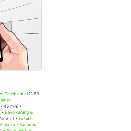
ons Geschichte
(21:53
 einer
7:45 min) •
) •
Bevölkerung &
13 min) •
Exkurs:
 Amerika - Kanadas
Der Bär muss her!