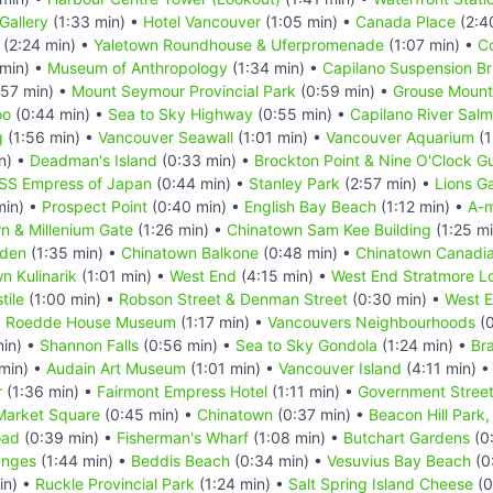
Gallery
(1:33 min) •
Hotel Vancouver
(1:05 min) •
Canada Place
(2:4
(2:24 min) •
Yaletown Roundhouse & Uferpromenade
(1:07 min) •
C
min) •
Museum of Anthropology
(1:34 min) •
Capilano Suspension Br
57 min) •
Mount Seymour Provincial Park
(0:59 min) •
Grouse Mount
oo
(0:44 min) •
Sea to Sky Highway
(0:55 min) •
Capilano River Sal
g
(1:56 min) •
Vancouver Seawall
(1:01 min) •
Vancouver Aquarium
(1
n) •
Deadman's Island
(0:33 min) •
Brockton Point & Nine O'Clock G
SS Empress of Japan
(0:44 min) •
Stanley Park
(2:57 min) •
Lions G
min) •
Prospect Point
(0:40 min) •
English Bay Beach
(1:12 min) •
A-m
n & Millenium Gate
(1:26 min) •
Chinatown Sam Kee Building
(1:25 m
rden
(1:35 min) •
Chinatown Balkone
(0:48 min) •
Chinatown Canadi
n Kulinarik
(1:01 min) •
West End
(4:15 min) •
West End Stratmore L
tile
(1:00 min) •
Robson Street & Denman Street
(0:30 min) •
West E
d Roedde House Museum
(1:17 min) •
Vancouvers Neighbourhoods
(0
in) •
Shannon Falls
(0:56 min) •
Sea to Sky Gondola
(1:24 min) •
Br
min) •
Audain Art Museum
(1:01 min) •
Vancouver Island
(4:11 min) 
r
(1:36 min) •
Fairmont Empress Hotel
(1:11 min) •
Government Stree
Market Square
(0:45 min) •
Chinatown
(0:37 min) •
Beacon Hill Park,
oad
(0:39 min) •
Fisherman's Wharf
(1:08 min) •
Butchart Gardens
(0
nges
(1:44 min) •
Beddis Beach
(0:34 min) •
Vesuvius Bay Beach
(0
in) •
Ruckle Provincial Park
(1:24 min) •
Salt Spring Island Cheese
(0