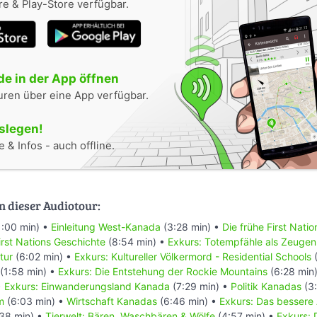
e & Play-Store verfügbar.
e in der App öffnen
uren über eine App verfügbar.
oslegen!
 & Infos - auch offline.
n dieser Audiotour:
1:00 min) •
Einleitung West-Kanada
(3:28 min) •
Die frühe First Nati
rst Nations Geschichte
(8:54 min) •
Exkurs: Totempfähle als Zeugen
tur
(6:02 min) •
Exkurs: Kultureller Völkermord - Residential Schools
(
(1:58 min) •
Exkurs: Die Entstehung der Rockie Mountains
(6:28 min
•
Exkurs: Einwanderungsland Kanada
(7:29 min) •
Politik Kanadas
(3:
m
(6:03 min) •
Wirtschaft Kanadas
(6:46 min) •
Exkurs: Das bessere
38 min) •
Tierwelt: Bären, Waschbären & Wölfe
(4:57 min) •
Exkurs: 