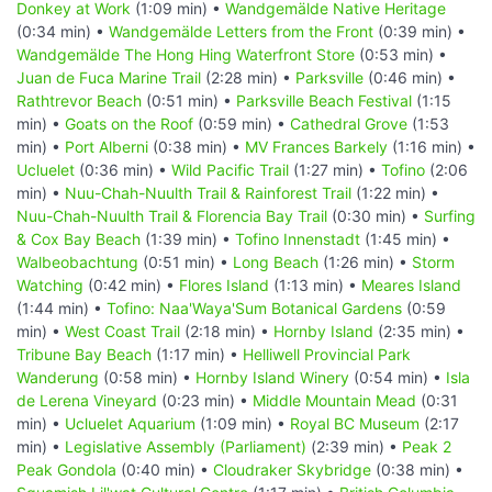
Donkey at Work
(1:09 min) •
Wandgemälde Native Heritage
(0:34 min) •
Wandgemälde Letters from the Front
(0:39 min) •
Wandgemälde The Hong Hing Waterfront Store
(0:53 min) •
Juan de Fuca Marine Trail
(2:28 min) •
Parksville
(0:46 min) •
Rathtrevor Beach
(0:51 min) •
Parksville Beach Festival
(1:15
min) •
Goats on the Roof
(0:59 min) •
Cathedral Grove
(1:53
min) •
Port Alberni
(0:38 min) •
MV Frances Barkely
(1:16 min) •
Ucluelet
(0:36 min) •
Wild Pacific Trail
(1:27 min) •
Tofino
(2:06
min) •
Nuu-Chah-Nuulth Trail & Rainforest Trail
(1:22 min) •
Nuu-Chah-Nuulth Trail & Florencia Bay Trail
(0:30 min) •
Surfing
& Cox Bay Beach
(1:39 min) •
Tofino Innenstadt
(1:45 min) •
Walbeobachtung
(0:51 min) •
Long Beach
(1:26 min) •
Storm
Watching
(0:42 min) •
Flores Island
(1:13 min) •
Meares Island
(1:44 min) •
Tofino: Naa'Waya'Sum Botanical Gardens
(0:59
min) •
West Coast Trail
(2:18 min) •
Hornby Island
(2:35 min) •
Tribune Bay Beach
(1:17 min) •
Helliwell Provincial Park
Wanderung
(0:58 min) •
Hornby Island Winery
(0:54 min) •
Isla
de Lerena Vineyard
(0:23 min) •
Middle Mountain Mead
(0:31
min) •
Ucluelet Aquarium
(1:09 min) •
Royal BC Museum
(2:17
min) •
Legislative Assembly (Parliament)
(2:39 min) •
Peak 2
Peak Gondola
(0:40 min) •
Cloudraker Skybridge
(0:38 min) •