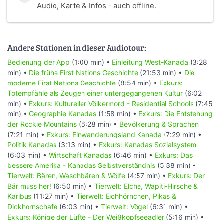
Audio, Karte & Infos - auch offline.
Andere Stationen in dieser Audiotour:
Bedienung der App
(1:00 min) •
Einleitung West-Kanada
(3:28
min) •
Die frühe First Nations Geschichte
(21:53 min) •
Die
moderne First Nations Geschichte
(8:54 min) •
Exkurs:
Totempfähle als Zeugen einer untergegangenen Kultur
(6:02
min) •
Exkurs: Kultureller Völkermord - Residential Schools
(7:45
min) •
Geographie Kanadas
(1:58 min) •
Exkurs: Die Entstehung
der Rockie Mountains
(6:28 min) •
Bevölkerung & Sprachen
(7:21 min) •
Exkurs: Einwanderungsland Kanada
(7:29 min) •
Politik Kanadas
(3:13 min) •
Exkurs: Kanadas Sozialsystem
(6:03 min) •
Wirtschaft Kanadas
(6:46 min) •
Exkurs: Das
bessere Amerika - Kanadas Selbstverständnis
(5:38 min) •
Tierwelt: Bären, Waschbären & Wölfe
(4:57 min) •
Exkurs: Der
Bär muss her!
(6:50 min) •
Tierwelt: Elche, Wapiti-Hirsche &
Karibus
(11:27 min) •
Tierwelt: Eichhörnchen, Pikas &
Dickhornschafe
(6:03 min) •
Tierwelt: Vögel
(6:31 min) •
Exkurs: Könige der Lüfte - Der Weißkopfseeadler
(5:16 min) •