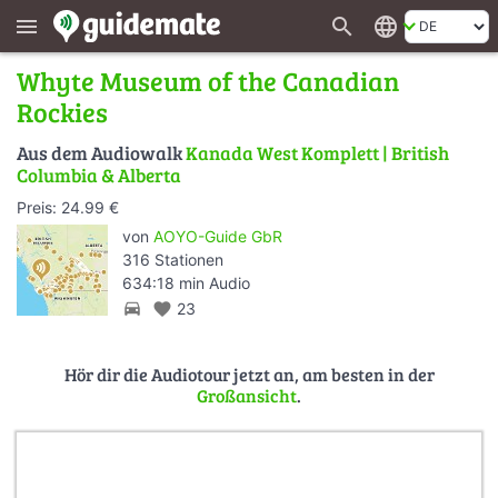
search
language
menu
Whyte Museum of the Canadian
Rockies
Aus dem Audiowalk
Kanada West Komplett | British
Columbia & Alberta
Preis: 24.99 €
von
AOYO-Guide GbR
316 Stationen
634:18 min Audio
directions_car
favorite
23
Hör dir die Audiotour jetzt an, am besten in der
Großansicht
.