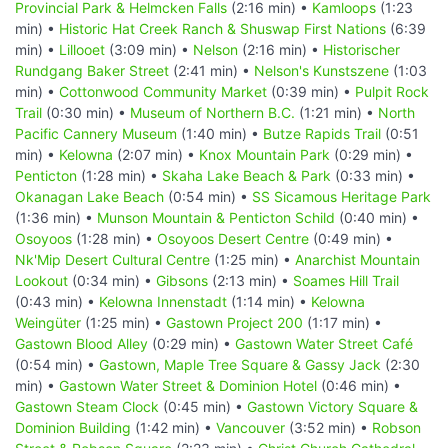
Provincial Park & Helmcken Falls
(2:16 min) •
Kamloops
(1:23
min) •
Historic Hat Creek Ranch & Shuswap First Nations
(6:39
min) •
Lillooet
(3:09 min) •
Nelson
(2:16 min) •
Historischer
Rundgang Baker Street
(2:41 min) •
Nelson's Kunstszene
(1:03
min) •
Cottonwood Community Market
(0:39 min) •
Pulpit Rock
Trail
(0:30 min) •
Museum of Northern B.C.
(1:21 min) •
North
Pacific Cannery Museum
(1:40 min) •
Butze Rapids Trail
(0:51
min) •
Kelowna
(2:07 min) •
Knox Mountain Park
(0:29 min) •
Penticton
(1:28 min) •
Skaha Lake Beach & Park
(0:33 min) •
Okanagan Lake Beach
(0:54 min) •
SS Sicamous Heritage Park
(1:36 min) •
Munson Mountain & Penticton Schild
(0:40 min) •
Osoyoos
(1:28 min) •
Osoyoos Desert Centre
(0:49 min) •
Nk'Mip Desert Cultural Centre
(1:25 min) •
Anarchist Mountain
Lookout
(0:34 min) •
Gibsons
(2:13 min) •
Soames Hill Trail
(0:43 min) •
Kelowna Innenstadt
(1:14 min) •
Kelowna
Weingüter
(1:25 min) •
Gastown Project 200
(1:17 min) •
Gastown Blood Alley
(0:29 min) •
Gastown Water Street Café
(0:54 min) •
Gastown, Maple Tree Square & Gassy Jack
(2:30
min) •
Gastown Water Street & Dominion Hotel
(0:46 min) •
Gastown Steam Clock
(0:45 min) •
Gastown Victory Square &
Dominion Building
(1:42 min) •
Vancouver
(3:52 min) •
Robson