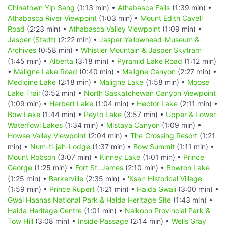
Chinatown Yip Sang
(1:13 min) •
Athabasca Falls
(1:39 min) •
Athabasca River Viewpoint
(1:03 min) •
Mount Edith Cavell
Road
(2:23 min) •
Athabasca Valley Viewpoint
(1:09 min) •
Jasper (Stadt)
(2:22 min) •
Jasper-Yellowhead-Museum &
Archives
(0:58 min) •
Whistler Mountain & Jasper Skytram
(1:45 min) •
Alberta
(3:18 min) •
Pyramid Lake Road
(1:12 min)
•
Maligne Lake Road
(0:40 min) •
Maligne Canyon
(2:27 min) •
Medicine Lake
(2:18 min) •
Maligne Lake
(1:58 min) •
Moose
Lake Trail
(0:52 min) •
North Saskatchewan Canyon Viewpoint
(1:09 min) •
Herbert Lake
(1:04 min) •
Hector Lake
(2:11 min) •
Bow Lake
(1:44 min) •
Peyto Lake
(3:57 min) •
Upper & Lower
Waterfowl Lakes
(1:34 min) •
Mistaya Canyon
(1:09 min) •
Howse Valley Viewpoint
(2:04 min) •
The Crossing Resort
(1:21
min) •
Num-ti-jah-Lodge
(1:37 min) •
Bow Summit
(1:11 min) •
Mount Robson
(3:07 min) •
Kinney Lake
(1:01 min) •
Prince
George
(1:25 min) •
Fort St. James
(2:10 min) •
Bowron Lake
(1:25 min) •
Barkerville
(2:35 min) •
'Ksan Historical Village
(1:59 min) •
Prince Rupert
(1:21 min) •
Haida Gwaii
(3:00 min) •
Gwai Haanas National Park & Haida Heritage Site
(1:43 min) •
Haida Heritage Centre
(1:01 min) •
Naikoon Provincial Park &
Tow Hill
(3:08 min) •
Inside Passage
(2:14 min) •
Wells Gray