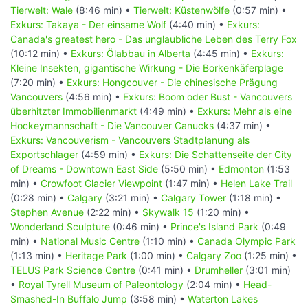
Tierwelt: Wale
(8:46 min) •
Tierwelt: Küstenwölfe
(0:57 min) •
Exkurs: Takaya - Der einsame Wolf
(4:40 min) •
Exkurs:
Canada's greatest hero - Das unglaubliche Leben des Terry Fox
(10:12 min) •
Exkurs: Ölabbau in Alberta
(4:45 min) •
Exkurs:
Kleine Insekten, gigantische Wirkung - Die Borkenkäferplage
(7:20 min) •
Exkurs: Hongcouver - Die chinesische Prägung
Vancouvers
(4:56 min) •
Exkurs: Boom oder Bust - Vancouvers
überhitzter Immobilienmarkt
(4:49 min) •
Exkurs: Mehr als eine
Hockeymannschaft - Die Vancouver Canucks
(4:37 min) •
Exkurs: Vancouverism - Vancouvers Stadtplanung als
Exportschlager
(4:59 min) •
Exkurs: Die Schattenseite der City
of Dreams - Downtown East Side
(5:50 min) •
Edmonton
(1:53
min) •
Crowfoot Glacier Viewpoint
(1:47 min) •
Helen Lake Trail
(0:28 min) •
Calgary
(3:21 min) •
Calgary Tower
(1:18 min) •
Stephen Avenue
(2:22 min) •
Skywalk 15
(1:20 min) •
Wonderland Sculpture
(0:46 min) •
Prince's Island Park
(0:49
min) •
National Music Centre
(1:10 min) •
Canada Olympic Park
(1:13 min) •
Heritage Park
(1:00 min) •
Calgary Zoo
(1:25 min) •
TELUS Park Science Centre
(0:41 min) •
Drumheller
(3:01 min)
•
Royal Tyrell Museum of Paleontology
(2:04 min) •
Head-
Smashed-In Buffalo Jump
(3:58 min) •
Waterton Lakes