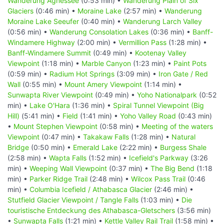
Wanderung Agnessee
(0:53 min) •
Wanderung Plain of Six
Glaciers
(0:46 min) •
Moraine Lake
(2:57 min) •
Wanderung
Moraine Lake Seeufer
(0:40 min) •
Wanderung Larch Valley
(0:56 min) •
Wanderung Consolation Lakes
(0:36 min) •
Banff-
Windamere Highway
(2:00 min) •
Vermillion Pass
(1:28 min) •
Banff-Windamere Summit
(0:49 min) •
Kootenay Valley
Viewpoint
(1:18 min) •
Marble Canyon
(1:23 min) •
Paint Pots
(0:59 min) •
Radium Hot Springs
(3:09 min) •
Iron Gate / Red
Wall
(0:55 min) •
Mount Amery Viewpoint
(1:14 min) •
Sunwapta River Viewpoint
(0:49 min) •
Yoho Nationalpark
(0:52
min) •
Lake O'Hara
(1:36 min) •
Spiral Tunnel Viewpoint (Big
Hill)
(5:41 min) •
Field
(1:41 min) •
Yoho Valley Road
(0:43 min)
•
Mount Stephen Viewpoint
(0:58 min) •
Meeting of the waters
Viewpoint
(0:47 min) •
Takakaw Falls
(1:28 min) •
Natural
Bridge
(0:50 min) •
Emerald Lake
(2:22 min) •
Burgess Shale
(2:58 min) •
Wapta Falls
(1:52 min) •
Icefield's Parkway
(3:26
min) •
Weeping Wall Viewpoint
(0:37 min) •
The Big Bend
(1:18
min) •
Parker Ridge Trail
(2:48 min) •
Wilcox Pass Trail
(0:46
min) •
Columbia Icefield / Athabasca Glacier
(2:46 min) •
Stutfield Glacier Viewpoint / Tangle Falls
(1:03 min) •
Die
touristische Entdeckung des Athabasca-Gletschers
(3:56 min)
•
Sunwapta Falls
(1:21 min) •
Kettle Valley Rail Trail
(1:58 min) •