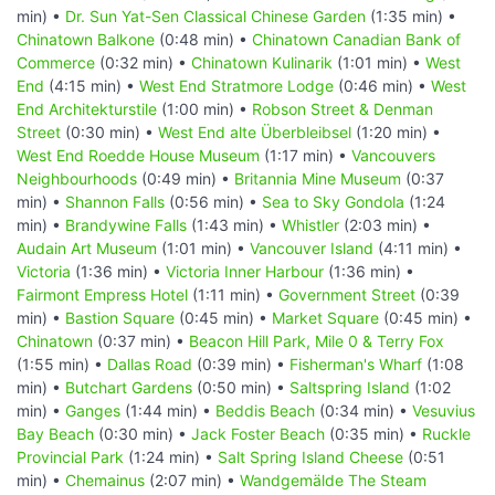
min) •
Dr. Sun Yat-Sen Classical Chinese Garden
(1:35 min) •
Chinatown Balkone
(0:48 min) •
Chinatown Canadian Bank of
Commerce
(0:32 min) •
Chinatown Kulinarik
(1:01 min) •
West
End
(4:15 min) •
West End Stratmore Lodge
(0:46 min) •
West
End Architekturstile
(1:00 min) •
Robson Street & Denman
Street
(0:30 min) •
West End alte Überbleibsel
(1:20 min) •
West End Roedde House Museum
(1:17 min) •
Vancouvers
Neighbourhoods
(0:49 min) •
Britannia Mine Museum
(0:37
min) •
Shannon Falls
(0:56 min) •
Sea to Sky Gondola
(1:24
min) •
Brandywine Falls
(1:43 min) •
Whistler
(2:03 min) •
Audain Art Museum
(1:01 min) •
Vancouver Island
(4:11 min) •
Victoria
(1:36 min) •
Victoria Inner Harbour
(1:36 min) •
Fairmont Empress Hotel
(1:11 min) •
Government Street
(0:39
min) •
Bastion Square
(0:45 min) •
Market Square
(0:45 min) •
Chinatown
(0:37 min) •
Beacon Hill Park, Mile 0 & Terry Fox
(1:55 min) •
Dallas Road
(0:39 min) •
Fisherman's Wharf
(1:08
min) •
Butchart Gardens
(0:50 min) •
Saltspring Island
(1:02
min) •
Ganges
(1:44 min) •
Beddis Beach
(0:34 min) •
Vesuvius
Bay Beach
(0:30 min) •
Jack Foster Beach
(0:35 min) •
Ruckle
Provincial Park
(1:24 min) •
Salt Spring Island Cheese
(0:51
min) •
Chemainus
(2:07 min) •
Wandgemälde The Steam