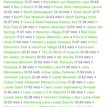
Nationalpark
(1:21 min) •
Bootsfahrt auf Waterton Lake
(0:45
min) •
Bar U Ranch
(1:36 min) •
Frank Slide Interpretive Centre
(4:05 min) •
Banff Nationalpark
(2:14 min) •
Stadt Banff
(2:11
min) •
Banff Park Museum
(0:43 min) •
Banff Springs Hotel
(3:07 min) •
Cave & Basin National Historic Site
(1:34 min) •
Bow Falls
(1:24 min) •
Sulphur Mountain
(2:02 min) •
Upper Hot
Springs
(1:01 min) •
Waterton Village
(1:07 min) •
Red Rock
Canyon
(1:07 min) •
Upper Waterton Lake & Prince of Wales
Hotel
(1:04 min) •
World's Largest Dinosaur
(1:01 min) •
Fort
Edmonton Park & Historical Village
(2:53 min) •
Edmonton
Stadtparks
(0:41 min) •
TELUS World of Science
(0:36 min) •
Art Gallery of Alberta
(0:50 min) •
Mt. Rundle
(1:03 min) •
Cascade Mountain
(0:50 min) •
Mt. Norquay
(1:59 min) •
Hoodoos
(1:38 min) •
Vermillion Lake
(1:29 min) •
Lake
Minnewanka
(2:05 min) •
Bow Valley Parkway
(1:59 min) •
Johnston Canyon
(2:36 min) •
Castle Mountain
(2:52 min) •
Outlet Creek Viewpoint (Morant’s Curve)
(1:28 min) •
Lake
Louise Stadt
(1:03 min) •
Lake Louise Sightseeing Gondola
(1:40 min) •
Lake Louise C.P.R. Bahnhof
(1:08 min) •
Lake
Louise (See)
(5:28 min) •
Fairmont Chateau Lake Louise Hotel
(2:00 min) •
Wanderung Lake Louise Seeufer
(0:40 min) •