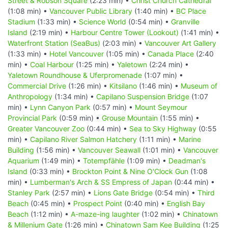
Street & Robson Square
(2:23 min) •
Christ Church Cathedral
(1:08 min) •
Vancouver Public Library
(1:40 min) •
BC Place
Stadium
(1:33 min) •
Science World
(0:54 min) •
Granville
Island
(2:19 min) •
Harbour Centre Tower (Lookout)
(1:41 min) •
Waterfront Station (SeaBus)
(2:03 min) •
Vancouver Art Gallery
(1:33 min) •
Hotel Vancouver
(1:05 min) •
Canada Place
(2:40
min) •
Coal Harbour
(1:25 min) •
Yaletown
(2:24 min) •
Yaletown Roundhouse & Uferpromenade
(1:07 min) •
Commercial Drive
(1:26 min) •
Kitsilano
(1:46 min) •
Museum of
Anthropology
(1:34 min) •
Capilano Suspension Bridge
(1:07
min) •
Lynn Canyon Park
(0:57 min) •
Mount Seymour
Provincial Park
(0:59 min) •
Grouse Mountain
(1:55 min) •
Greater Vancouver Zoo
(0:44 min) •
Sea to Sky Highway
(0:55
min) •
Capilano River Salmon Hatchery
(1:11 min) •
Marine
Building
(1:56 min) •
Vancouver Seawall
(1:01 min) •
Vancouver
Aquarium
(1:49 min) •
Totempfähle
(1:09 min) •
Deadman's
Island
(0:33 min) •
Brockton Point & Nine O'Clock Gun
(1:08
min) •
Lumberman's Arch & SS Empress of Japan
(0:44 min) •
Stanley Park
(2:57 min) •
Lions Gate Bridge
(0:54 min) •
Third
Beach
(0:45 min) •
Prospect Point
(0:40 min) •
English Bay
Beach
(1:12 min) •
A-maze-ing laughter
(1:02 min) •
Chinatown
& Millenium Gate
(1:26 min) •
Chinatown Sam Kee Building
(1:25