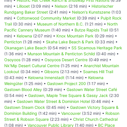
min) •
Historic Hat Creek Ranch & Shuswap First Nations
(6:39
min) •
Lillooet
(3:09 min) •
Nelson
(2:16 min) •
Historischer
Rundgang Baker Street
(2:41 min) •
Nelson's Kunstszene
(1:03
min) •
Cottonwood Community Market
(0:39 min) •
Pulpit Rock
Trail
(0:30 min) •
Museum of Northern B.C.
(1:21 min) •
North
Pacific Cannery Museum
(1:40 min) •
Butze Rapids Trail
(0:51
min) •
Kelowna
(2:07 min) •
Knox Mountain Park
(0:29 min) •
Penticton
(1:28 min) •
Skaha Lake Beach & Park
(0:33 min) •
Okanagan Lake Beach
(0:54 min) •
SS Sicamous Heritage Park
(1:36 min) •
Munson Mountain & Penticton Schild
(0:40 min) •
Osoyoos
(1:28 min) •
Osoyoos Desert Centre
(0:49 min) •
Nk'Mip Desert Cultural Centre
(1:25 min) •
Anarchist Mountain
Lookout
(0:34 min) •
Gibsons
(2:13 min) •
Soames Hill Trail
(0:43 min) •
Kelowna Innenstadt
(1:14 min) •
Kelowna
Weingüter
(1:25 min) •
Gastown Project 200
(1:17 min) •
Gastown Blood Alley
(0:29 min) •
Gastown Water Street Café
(0:54 min) •
Gastown, Maple Tree Square & Gassy Jack
(2:30
min) •
Gastown Water Street & Dominion Hotel
(0:46 min) •
Gastown Steam Clock
(0:45 min) •
Gastown Victory Square &
Dominion Building
(1:42 min) •
Vancouver
(3:52 min) •
Robson
Street & Robson Square
(2:23 min) •
Christ Church Cathedral
(1:08 min) •
Vancouver Public Library
(1:40 min) •
BC Place