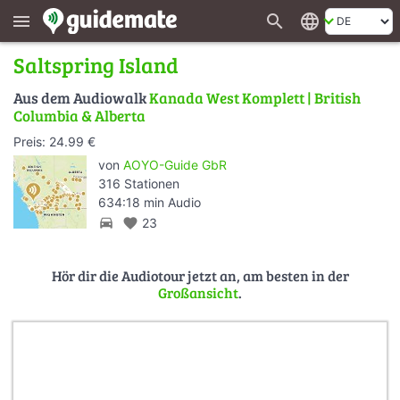
search
language
menu
Saltspring Island
Aus dem Audiowalk
Kanada West Komplett | British
Columbia & Alberta
Preis: 24.99 €
von
AOYO-Guide GbR
316 Stationen
634:18 min Audio
directions_car
favorite
23
Hör dir die Audiotour jetzt an, am besten in der
Großansicht
.