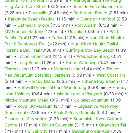
Letters from the Front
(0:39 min) •
Wandgemälde The Hong
Hing Waterfront Store
(0:53 min) •
Juan de Fuca Marine Trail
(2:28 min) •
Parksville
(0:46 min) •
Rathtrevor Beach
(0:51 min)
•
Parksville Beach Festival
(1:15 min) •
Goats on the Roof
(0:59
min) •
Cathedral Grove
(1:53 min) •
Port Alberni
(0:38 min) •
MV Frances Barkely
(1:16 min) •
Ucluelet
(0:36 min) •
Wild
Pacific Trail
(1:27 min) •
Tofino
(2:06 min) •
Nuu-Chah-Nuulth
Trail & Rainforest Trail
(1:22 min) •
Nuu-Chah-Nuulth Trail &
Florencia Bay Trail
(0:30 min) •
Surfing & Cox Bay Beach
(1:39
min) •
Tofino Innenstadt
(1:45 min) •
Walbeobachtung
(0:51
min) •
Long Beach
(1:26 min) •
Storm Watching
(0:42 min) •
Flores Island
(1:13 min) •
Meares Island
(1:44 min) •
Tofino:
Naa'Waya'Sum Botanical Gardens
(0:59 min) •
West Coast Trail
(2:18 min) •
Hornby Island
(2:35 min) •
Tribune Bay Beach
(1:17
min) •
Helliwell Provincial Park Wanderung
(0:58 min) •
Hornby
Island Winery
(0:54 min) •
Isla de Lerena Vineyard
(0:23 min) •
Middle Mountain Mead
(0:31 min) •
Ucluelet Aquarium
(1:09
min) •
Royal BC Museum
(2:17 min) •
Legislative Assembly
(Parliament)
(2:39 min) •
Peak 2 Peak Gondola
(0:40 min) •
Cloudraker Skybridge
(0:38 min) •
Squamish Lil'wat Cultural
Centre
(1:17 min) •
British Columbia
(3:15 min) •
Okanagan Tal
(1:17 min) •
Silver City
(1:17 min) •
Bedienung der App
(0:59