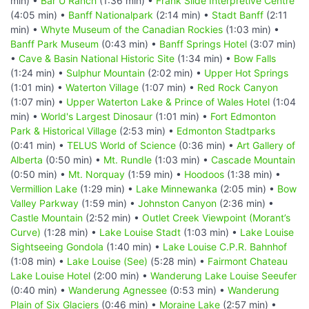
min) •
Bar U Ranch
(1:36 min) •
Frank Slide Interpretive Centre
(4:05 min) •
Banff Nationalpark
(2:14 min) •
Stadt Banff
(2:11
min) •
Whyte Museum of the Canadian Rockies
(1:03 min) •
Banff Park Museum
(0:43 min) •
Banff Springs Hotel
(3:07 min)
•
Cave & Basin National Historic Site
(1:34 min) •
Bow Falls
(1:24 min) •
Sulphur Mountain
(2:02 min) •
Upper Hot Springs
(1:01 min) •
Waterton Village
(1:07 min) •
Red Rock Canyon
(1:07 min) •
Upper Waterton Lake & Prince of Wales Hotel
(1:04
min) •
World's Largest Dinosaur
(1:01 min) •
Fort Edmonton
Park & Historical Village
(2:53 min) •
Edmonton Stadtparks
(0:41 min) •
TELUS World of Science
(0:36 min) •
Art Gallery of
Alberta
(0:50 min) •
Mt. Rundle
(1:03 min) •
Cascade Mountain
(0:50 min) •
Mt. Norquay
(1:59 min) •
Hoodoos
(1:38 min) •
Vermillion Lake
(1:29 min) •
Lake Minnewanka
(2:05 min) •
Bow
Valley Parkway
(1:59 min) •
Johnston Canyon
(2:36 min) •
Castle Mountain
(2:52 min) •
Outlet Creek Viewpoint (Morant’s
Curve)
(1:28 min) •
Lake Louise Stadt
(1:03 min) •
Lake Louise
Sightseeing Gondola
(1:40 min) •
Lake Louise C.P.R. Bahnhof
(1:08 min) •
Lake Louise (See)
(5:28 min) •
Fairmont Chateau
Lake Louise Hotel
(2:00 min) •
Wanderung Lake Louise Seeufer
(0:40 min) •
Wanderung Agnessee
(0:53 min) •
Wanderung
Plain of Six Glaciers
(0:46 min) •
Moraine Lake
(2:57 min) •