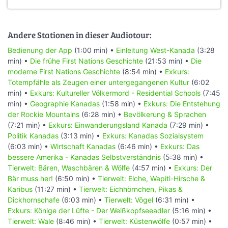
Andere Stationen in dieser Audiotour:
Bedienung der App
(1:00 min) •
Einleitung West-Kanada
(3:28
min) •
Die frühe First Nations Geschichte
(21:53 min) •
Die
moderne First Nations Geschichte
(8:54 min) •
Exkurs:
Totempfähle als Zeugen einer untergegangenen Kultur
(6:02
min) •
Exkurs: Kultureller Völkermord - Residential Schools
(7:45
min) •
Geographie Kanadas
(1:58 min) •
Exkurs: Die Entstehung
der Rockie Mountains
(6:28 min) •
Bevölkerung & Sprachen
(7:21 min) •
Exkurs: Einwanderungsland Kanada
(7:29 min) •
Politik Kanadas
(3:13 min) •
Exkurs: Kanadas Sozialsystem
(6:03 min) •
Wirtschaft Kanadas
(6:46 min) •
Exkurs: Das
bessere Amerika - Kanadas Selbstverständnis
(5:38 min) •
Tierwelt: Bären, Waschbären & Wölfe
(4:57 min) •
Exkurs: Der
Bär muss her!
(6:50 min) •
Tierwelt: Elche, Wapiti-Hirsche &
Karibus
(11:27 min) •
Tierwelt: Eichhörnchen, Pikas &
Dickhornschafe
(6:03 min) •
Tierwelt: Vögel
(6:31 min) •
Exkurs: Könige der Lüfte - Der Weißkopfseeadler
(5:16 min) •
Tierwelt: Wale
(8:46 min) •
Tierwelt: Küstenwölfe
(0:57 min) •