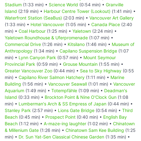
Stadium
(1:33 min) •
Science World
(0:54 min) •
Granville
Island
(2:19 min) •
Harbour Centre Tower (Lookout)
(1:41 min) •
Waterfront Station (SeaBus)
(2:03 min) •
Vancouver Art Gallery
(1:33 min) •
Hotel Vancouver
(1:05 min) •
Canada Place
(2:40
min) •
Coal Harbour
(1:25 min) •
Yaletown
(2:24 min) •
Yaletown Roundhouse & Uferpromenade
(1:07 min) •
Commercial Drive
(1:26 min) •
Kitsilano
(1:46 min) •
Museum of
Anthropology
(1:34 min) •
Capilano Suspension Bridge
(1:07
min) •
Lynn Canyon Park
(0:57 min) •
Mount Seymour
Provincial Park
(0:59 min) •
Grouse Mountain
(1:55 min) •
Greater Vancouver Zoo
(0:44 min) •
Sea to Sky Highway
(0:55
min) •
Capilano River Salmon Hatchery
(1:11 min) •
Marine
Building
(1:56 min) •
Vancouver Seawall
(1:01 min) •
Vancouver
Aquarium
(1:49 min) •
Totempfähle
(1:09 min) •
Deadman's
Island
(0:33 min) •
Brockton Point & Nine O'Clock Gun
(1:08
min) •
Lumberman's Arch & SS Empress of Japan
(0:44 min) •
Stanley Park
(2:57 min) •
Lions Gate Bridge
(0:54 min) •
Third
Beach
(0:45 min) •
Prospect Point
(0:40 min) •
English Bay
Beach
(1:12 min) •
A-maze-ing laughter
(1:02 min) •
Chinatown
& Millenium Gate
(1:26 min) •
Chinatown Sam Kee Building
(1:25
min) •
Dr. Sun Yat-Sen Classical Chinese Garden
(1:35 min) •