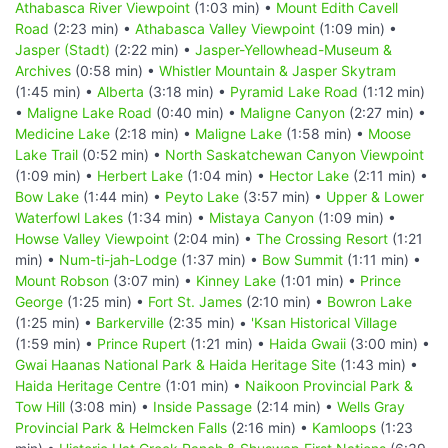
Athabasca River Viewpoint
(1:03 min) •
Mount Edith Cavell
Road
(2:23 min) •
Athabasca Valley Viewpoint
(1:09 min) •
Jasper (Stadt)
(2:22 min) •
Jasper-Yellowhead-Museum &
Archives
(0:58 min) •
Whistler Mountain & Jasper Skytram
(1:45 min) •
Alberta
(3:18 min) •
Pyramid Lake Road
(1:12 min)
•
Maligne Lake Road
(0:40 min) •
Maligne Canyon
(2:27 min) •
Medicine Lake
(2:18 min) •
Maligne Lake
(1:58 min) •
Moose
Lake Trail
(0:52 min) •
North Saskatchewan Canyon Viewpoint
(1:09 min) •
Herbert Lake
(1:04 min) •
Hector Lake
(2:11 min) •
Bow Lake
(1:44 min) •
Peyto Lake
(3:57 min) •
Upper & Lower
Waterfowl Lakes
(1:34 min) •
Mistaya Canyon
(1:09 min) •
Howse Valley Viewpoint
(2:04 min) •
The Crossing Resort
(1:21
min) •
Num-ti-jah-Lodge
(1:37 min) •
Bow Summit
(1:11 min) •
Mount Robson
(3:07 min) •
Kinney Lake
(1:01 min) •
Prince
George
(1:25 min) •
Fort St. James
(2:10 min) •
Bowron Lake
(1:25 min) •
Barkerville
(2:35 min) •
'Ksan Historical Village
(1:59 min) •
Prince Rupert
(1:21 min) •
Haida Gwaii
(3:00 min) •
Gwai Haanas National Park & Haida Heritage Site
(1:43 min) •
Haida Heritage Centre
(1:01 min) •
Naikoon Provincial Park &
Tow Hill
(3:08 min) •
Inside Passage
(2:14 min) •
Wells Gray
Provincial Park & Helmcken Falls
(2:16 min) •
Kamloops
(1:23