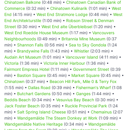
Chinatown Balkone
(0:48 min) •
Chinatown Canadian Bank of
Commerce
(0:32 min) •
Chinatown Kulinarik
(1:01 min) •
West
End
(4:15 min) •
West End Stratmore Lodge
(0:46 min) •
West
End Architekturstile
(1:00 min) •
Robson Street & Denman
Street
(0:30 min) •
West End alte Überbleibsel
(1:20 min) •
West End Roedde House Museum
(1:17 min) •
Vancouvers
Neighbourhoods
(0:49 min) •
Britannia Mine Museum
(0:37
min) •
Shannon Falls
(0:56 min) •
Sea to Sky Gondola
(1:24
min) •
Brandywine Falls
(1:43 min) •
Whistler
(2:03 min) •
Audain Art Museum
(1:01 min) •
Vancouver Island
(4:11 min) •
Victoria
(1:36 min) •
Victoria Inner Harbour
(1:36 min) •
Fairmont Empress Hotel
(1:11 min) •
Government Street
(0:39
min) •
Bastion Square
(0:45 min) •
Market Square
(0:45 min) •
Chinatown
(0:37 min) •
Beacon Hill Park, Mile 0 & Terry Fox
(1:55 min) •
Dallas Road
(0:39 min) •
Fisherman's Wharf
(1:08
min) •
Butchart Gardens
(0:50 min) •
Ganges
(1:44 min) •
Beddis Beach
(0:34 min) •
Vesuvius Bay Beach
(0:30 min) •
Jack Foster Beach
(0:35 min) •
Ruckle Provincial Park
(1:24
min) •
Salt Spring Island Cheese
(0:51 min) •
Chemainus
(2:07
min) •
Wandgemälde The Steam Donkey at Work
(1:09 min) •
Wandgemälde Native Heritage
(0:34 min) •
Wandgemälde