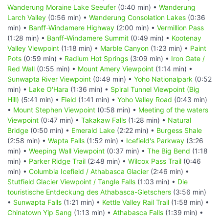
Wanderung Moraine Lake Seeufer
(0:40 min) •
Wanderung
Larch Valley
(0:56 min) •
Wanderung Consolation Lakes
(0:36
min) •
Banff-Windamere Highway
(2:00 min) •
Vermillion Pass
(1:28 min) •
Banff-Windamere Summit
(0:49 min) •
Kootenay
Valley Viewpoint
(1:18 min) •
Marble Canyon
(1:23 min) •
Paint
Pots
(0:59 min) •
Radium Hot Springs
(3:09 min) •
Iron Gate /
Red Wall
(0:55 min) •
Mount Amery Viewpoint
(1:14 min) •
Sunwapta River Viewpoint
(0:49 min) •
Yoho Nationalpark
(0:52
min) •
Lake O'Hara
(1:36 min) •
Spiral Tunnel Viewpoint (Big
Hill)
(5:41 min) •
Field
(1:41 min) •
Yoho Valley Road
(0:43 min)
•
Mount Stephen Viewpoint
(0:58 min) •
Meeting of the waters
Viewpoint
(0:47 min) •
Takakaw Falls
(1:28 min) •
Natural
Bridge
(0:50 min) •
Emerald Lake
(2:22 min) •
Burgess Shale
(2:58 min) •
Wapta Falls
(1:52 min) •
Icefield's Parkway
(3:26
min) •
Weeping Wall Viewpoint
(0:37 min) •
The Big Bend
(1:18
min) •
Parker Ridge Trail
(2:48 min) •
Wilcox Pass Trail
(0:46
min) •
Columbia Icefield / Athabasca Glacier
(2:46 min) •
Stutfield Glacier Viewpoint / Tangle Falls
(1:03 min) •
Die
touristische Entdeckung des Athabasca-Gletschers
(3:56 min)
•
Sunwapta Falls
(1:21 min) •
Kettle Valley Rail Trail
(1:58 min) •
Chinatown Yip Sang
(1:13 min) •
Athabasca Falls
(1:39 min) •