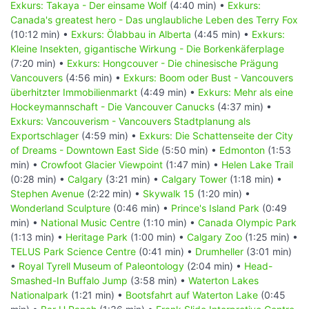
Exkurs: Takaya - Der einsame Wolf
(4:40 min) •
Exkurs:
Canada's greatest hero - Das unglaubliche Leben des Terry Fox
(10:12 min) •
Exkurs: Ölabbau in Alberta
(4:45 min) •
Exkurs:
Kleine Insekten, gigantische Wirkung - Die Borkenkäferplage
(7:20 min) •
Exkurs: Hongcouver - Die chinesische Prägung
Vancouvers
(4:56 min) •
Exkurs: Boom oder Bust - Vancouvers
überhitzter Immobilienmarkt
(4:49 min) •
Exkurs: Mehr als eine
Hockeymannschaft - Die Vancouver Canucks
(4:37 min) •
Exkurs: Vancouverism - Vancouvers Stadtplanung als
Exportschlager
(4:59 min) •
Exkurs: Die Schattenseite der City
of Dreams - Downtown East Side
(5:50 min) •
Edmonton
(1:53
min) •
Crowfoot Glacier Viewpoint
(1:47 min) •
Helen Lake Trail
(0:28 min) •
Calgary
(3:21 min) •
Calgary Tower
(1:18 min) •
Stephen Avenue
(2:22 min) •
Skywalk 15
(1:20 min) •
Wonderland Sculpture
(0:46 min) •
Prince's Island Park
(0:49
min) •
National Music Centre
(1:10 min) •
Canada Olympic Park
(1:13 min) •
Heritage Park
(1:00 min) •
Calgary Zoo
(1:25 min) •
TELUS Park Science Centre
(0:41 min) •
Drumheller
(3:01 min)
•
Royal Tyrell Museum of Paleontology
(2:04 min) •
Head-
Smashed-In Buffalo Jump
(3:58 min) •
Waterton Lakes
Nationalpark
(1:21 min) •
Bootsfahrt auf Waterton Lake
(0:45