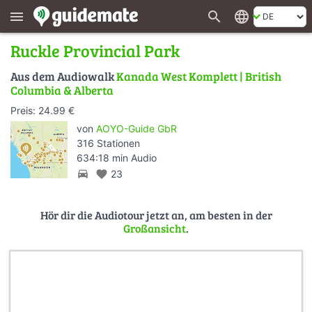
search
language
menu
Ruckle Provincial Park
Aus dem Audiowalk
Kanada West Komplett | British
Columbia & Alberta
Preis: 24.99 €
von
AOYO-Guide GbR
316 Stationen
634:18 min Audio
directions_car
favorite
23
Hör dir die Audiotour jetzt an, am besten in der
Großansicht
.