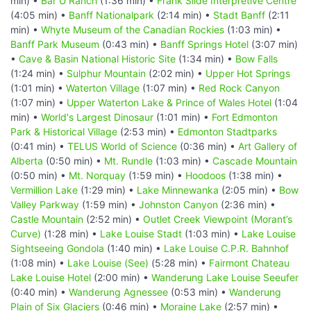
min) •
Bar U Ranch
(1:36 min) •
Frank Slide Interpretive Centre
(4:05 min) •
Banff Nationalpark
(2:14 min) •
Stadt Banff
(2:11
min) •
Whyte Museum of the Canadian Rockies
(1:03 min) •
Banff Park Museum
(0:43 min) •
Banff Springs Hotel
(3:07 min)
•
Cave & Basin National Historic Site
(1:34 min) •
Bow Falls
(1:24 min) •
Sulphur Mountain
(2:02 min) •
Upper Hot Springs
(1:01 min) •
Waterton Village
(1:07 min) •
Red Rock Canyon
(1:07 min) •
Upper Waterton Lake & Prince of Wales Hotel
(1:04
min) •
World's Largest Dinosaur
(1:01 min) •
Fort Edmonton
Park & Historical Village
(2:53 min) •
Edmonton Stadtparks
(0:41 min) •
TELUS World of Science
(0:36 min) •
Art Gallery of
Alberta
(0:50 min) •
Mt. Rundle
(1:03 min) •
Cascade Mountain
(0:50 min) •
Mt. Norquay
(1:59 min) •
Hoodoos
(1:38 min) •
Vermillion Lake
(1:29 min) •
Lake Minnewanka
(2:05 min) •
Bow
Valley Parkway
(1:59 min) •
Johnston Canyon
(2:36 min) •
Castle Mountain
(2:52 min) •
Outlet Creek Viewpoint (Morant’s
Curve)
(1:28 min) •
Lake Louise Stadt
(1:03 min) •
Lake Louise
Sightseeing Gondola
(1:40 min) •
Lake Louise C.P.R. Bahnhof
(1:08 min) •
Lake Louise (See)
(5:28 min) •
Fairmont Chateau
Lake Louise Hotel
(2:00 min) •
Wanderung Lake Louise Seeufer
(0:40 min) •
Wanderung Agnessee
(0:53 min) •
Wanderung
Plain of Six Glaciers
(0:46 min) •
Moraine Lake
(2:57 min) •