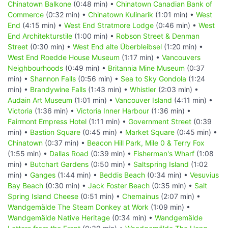
Chinatown Balkone
(0:48 min) •
Chinatown Canadian Bank of
Commerce
(0:32 min) •
Chinatown Kulinarik
(1:01 min) •
West
End
(4:15 min) •
West End Stratmore Lodge
(0:46 min) •
West
End Architekturstile
(1:00 min) •
Robson Street & Denman
Street
(0:30 min) •
West End alte Überbleibsel
(1:20 min) •
West End Roedde House Museum
(1:17 min) •
Vancouvers
Neighbourhoods
(0:49 min) •
Britannia Mine Museum
(0:37
min) •
Shannon Falls
(0:56 min) •
Sea to Sky Gondola
(1:24
min) •
Brandywine Falls
(1:43 min) •
Whistler
(2:03 min) •
Audain Art Museum
(1:01 min) •
Vancouver Island
(4:11 min) •
Victoria
(1:36 min) •
Victoria Inner Harbour
(1:36 min) •
Fairmont Empress Hotel
(1:11 min) •
Government Street
(0:39
min) •
Bastion Square
(0:45 min) •
Market Square
(0:45 min) •
Chinatown
(0:37 min) •
Beacon Hill Park, Mile 0 & Terry Fox
(1:55 min) •
Dallas Road
(0:39 min) •
Fisherman's Wharf
(1:08
min) •
Butchart Gardens
(0:50 min) •
Saltspring Island
(1:02
min) •
Ganges
(1:44 min) •
Beddis Beach
(0:34 min) •
Vesuvius
Bay Beach
(0:30 min) •
Jack Foster Beach
(0:35 min) •
Salt
Spring Island Cheese
(0:51 min) •
Chemainus
(2:07 min) •
Wandgemälde The Steam Donkey at Work
(1:09 min) •
Wandgemälde Native Heritage
(0:34 min) •
Wandgemälde