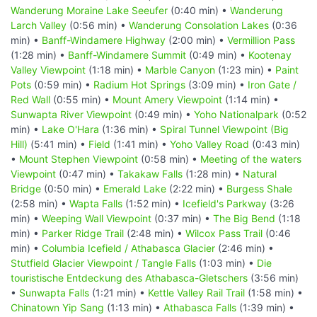
Wanderung Moraine Lake Seeufer
(0:40 min) •
Wanderung
Larch Valley
(0:56 min) •
Wanderung Consolation Lakes
(0:36
min) •
Banff-Windamere Highway
(2:00 min) •
Vermillion Pass
(1:28 min) •
Banff-Windamere Summit
(0:49 min) •
Kootenay
Valley Viewpoint
(1:18 min) •
Marble Canyon
(1:23 min) •
Paint
Pots
(0:59 min) •
Radium Hot Springs
(3:09 min) •
Iron Gate /
Red Wall
(0:55 min) •
Mount Amery Viewpoint
(1:14 min) •
Sunwapta River Viewpoint
(0:49 min) •
Yoho Nationalpark
(0:52
min) •
Lake O'Hara
(1:36 min) •
Spiral Tunnel Viewpoint (Big
Hill)
(5:41 min) •
Field
(1:41 min) •
Yoho Valley Road
(0:43 min)
•
Mount Stephen Viewpoint
(0:58 min) •
Meeting of the waters
Viewpoint
(0:47 min) •
Takakaw Falls
(1:28 min) •
Natural
Bridge
(0:50 min) •
Emerald Lake
(2:22 min) •
Burgess Shale
(2:58 min) •
Wapta Falls
(1:52 min) •
Icefield's Parkway
(3:26
min) •
Weeping Wall Viewpoint
(0:37 min) •
The Big Bend
(1:18
min) •
Parker Ridge Trail
(2:48 min) •
Wilcox Pass Trail
(0:46
min) •
Columbia Icefield / Athabasca Glacier
(2:46 min) •
Stutfield Glacier Viewpoint / Tangle Falls
(1:03 min) •
Die
touristische Entdeckung des Athabasca-Gletschers
(3:56 min)
•
Sunwapta Falls
(1:21 min) •
Kettle Valley Rail Trail
(1:58 min) •
Chinatown Yip Sang
(1:13 min) •
Athabasca Falls
(1:39 min) •