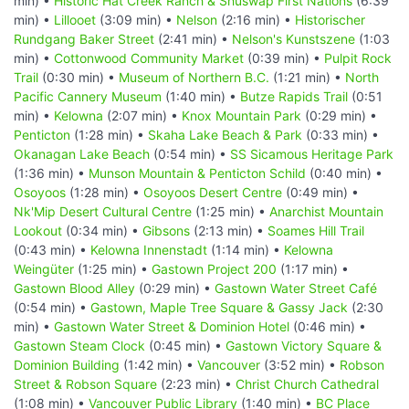
min) •
Historic Hat Creek Ranch & Shuswap First Nations
(6:39
min) •
Lillooet
(3:09 min) •
Nelson
(2:16 min) •
Historischer
Rundgang Baker Street
(2:41 min) •
Nelson's Kunstszene
(1:03
min) •
Cottonwood Community Market
(0:39 min) •
Pulpit Rock
Trail
(0:30 min) •
Museum of Northern B.C.
(1:21 min) •
North
Pacific Cannery Museum
(1:40 min) •
Butze Rapids Trail
(0:51
min) •
Kelowna
(2:07 min) •
Knox Mountain Park
(0:29 min) •
Penticton
(1:28 min) •
Skaha Lake Beach & Park
(0:33 min) •
Okanagan Lake Beach
(0:54 min) •
SS Sicamous Heritage Park
(1:36 min) •
Munson Mountain & Penticton Schild
(0:40 min) •
Osoyoos
(1:28 min) •
Osoyoos Desert Centre
(0:49 min) •
Nk'Mip Desert Cultural Centre
(1:25 min) •
Anarchist Mountain
Lookout
(0:34 min) •
Gibsons
(2:13 min) •
Soames Hill Trail
(0:43 min) •
Kelowna Innenstadt
(1:14 min) •
Kelowna
Weingüter
(1:25 min) •
Gastown Project 200
(1:17 min) •
Gastown Blood Alley
(0:29 min) •
Gastown Water Street Café
(0:54 min) •
Gastown, Maple Tree Square & Gassy Jack
(2:30
min) •
Gastown Water Street & Dominion Hotel
(0:46 min) •
Gastown Steam Clock
(0:45 min) •
Gastown Victory Square &
Dominion Building
(1:42 min) •
Vancouver
(3:52 min) •
Robson
Street & Robson Square
(2:23 min) •
Christ Church Cathedral
(1:08 min) •
Vancouver Public Library
(1:40 min) •
BC Place