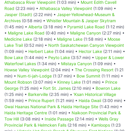
Athabasca River Viewpoint
(1:03 min) •
Mount Edith Cavell
Road
(2:23 min) •
Athabasca Valley Viewpoint
(1:09 min) •
Jasper (Stadt)
(2:22 min) •
Jasper-Yellowhead-Museum &
Archives
(0:58 min) •
Whistler Mountain & Jasper Skytram
(1:45 min) •
Alberta
(3:18 min) •
Pyramid Lake Road
(1:12 min)
•
Maligne Lake Road
(0:40 min) •
Maligne Canyon
(2:27 min) •
Medicine Lake
(2:18 min) •
Maligne Lake
(1:58 min) •
Moose
Lake Trail
(0:52 min) •
North Saskatchewan Canyon Viewpoint
(1:09 min) •
Herbert Lake
(1:04 min) •
Hector Lake
(2:11 min) •
Bow Lake
(1:44 min) •
Peyto Lake
(3:57 min) •
Upper & Lower
Waterfowl Lakes
(1:34 min) •
Mistaya Canyon
(1:09 min) •
Howse Valley Viewpoint
(2:04 min) •
The Crossing Resort
(1:21
min) •
Num-ti-jah-Lodge
(1:37 min) •
Bow Summit
(1:11 min) •
Mount Robson
(3:07 min) •
Kinney Lake
(1:01 min) •
Prince
George
(1:25 min) •
Fort St. James
(2:10 min) •
Bowron Lake
(1:25 min) •
Barkerville
(2:35 min) •
'Ksan Historical Village
(1:59 min) •
Prince Rupert
(1:21 min) •
Haida Gwaii
(3:00 min) •
Gwai Haanas National Park & Haida Heritage Site
(1:43 min) •
Haida Heritage Centre
(1:01 min) •
Naikoon Provincial Park &
Tow Hill
(3:08 min) •
Inside Passage
(2:14 min) •
Wells Gray
Provincial Park & Helmcken Falls
(2:16 min) •
Kamloops
(1:23