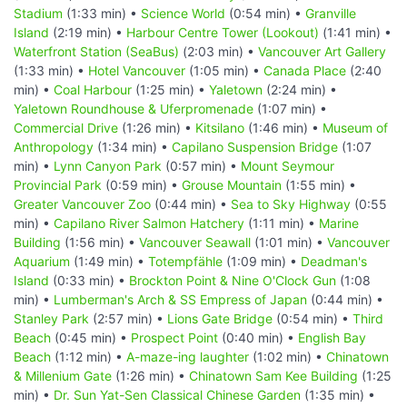
Stadium
(1:33 min) •
Science World
(0:54 min) •
Granville
Island
(2:19 min) •
Harbour Centre Tower (Lookout)
(1:41 min) •
Waterfront Station (SeaBus)
(2:03 min) •
Vancouver Art Gallery
(1:33 min) •
Hotel Vancouver
(1:05 min) •
Canada Place
(2:40
min) •
Coal Harbour
(1:25 min) •
Yaletown
(2:24 min) •
Yaletown Roundhouse & Uferpromenade
(1:07 min) •
Commercial Drive
(1:26 min) •
Kitsilano
(1:46 min) •
Museum of
Anthropology
(1:34 min) •
Capilano Suspension Bridge
(1:07
min) •
Lynn Canyon Park
(0:57 min) •
Mount Seymour
Provincial Park
(0:59 min) •
Grouse Mountain
(1:55 min) •
Greater Vancouver Zoo
(0:44 min) •
Sea to Sky Highway
(0:55
min) •
Capilano River Salmon Hatchery
(1:11 min) •
Marine
Building
(1:56 min) •
Vancouver Seawall
(1:01 min) •
Vancouver
Aquarium
(1:49 min) •
Totempfähle
(1:09 min) •
Deadman's
Island
(0:33 min) •
Brockton Point & Nine O'Clock Gun
(1:08
min) •
Lumberman's Arch & SS Empress of Japan
(0:44 min) •
Stanley Park
(2:57 min) •
Lions Gate Bridge
(0:54 min) •
Third
Beach
(0:45 min) •
Prospect Point
(0:40 min) •
English Bay
Beach
(1:12 min) •
A-maze-ing laughter
(1:02 min) •
Chinatown
& Millenium Gate
(1:26 min) •
Chinatown Sam Kee Building
(1:25
min) •
Dr. Sun Yat-Sen Classical Chinese Garden
(1:35 min) •