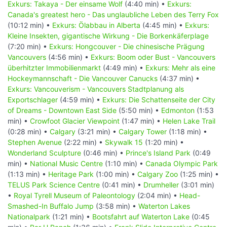
Exkurs: Takaya - Der einsame Wolf
(4:40 min) •
Exkurs:
Canada's greatest hero - Das unglaubliche Leben des Terry Fox
(10:12 min) •
Exkurs: Ölabbau in Alberta
(4:45 min) •
Exkurs:
Kleine Insekten, gigantische Wirkung - Die Borkenkäferplage
(7:20 min) •
Exkurs: Hongcouver - Die chinesische Prägung
Vancouvers
(4:56 min) •
Exkurs: Boom oder Bust - Vancouvers
überhitzter Immobilienmarkt
(4:49 min) •
Exkurs: Mehr als eine
Hockeymannschaft - Die Vancouver Canucks
(4:37 min) •
Exkurs: Vancouverism - Vancouvers Stadtplanung als
Exportschlager
(4:59 min) •
Exkurs: Die Schattenseite der City
of Dreams - Downtown East Side
(5:50 min) •
Edmonton
(1:53
min) •
Crowfoot Glacier Viewpoint
(1:47 min) •
Helen Lake Trail
(0:28 min) •
Calgary
(3:21 min) •
Calgary Tower
(1:18 min) •
Stephen Avenue
(2:22 min) •
Skywalk 15
(1:20 min) •
Wonderland Sculpture
(0:46 min) •
Prince's Island Park
(0:49
min) •
National Music Centre
(1:10 min) •
Canada Olympic Park
(1:13 min) •
Heritage Park
(1:00 min) •
Calgary Zoo
(1:25 min) •
TELUS Park Science Centre
(0:41 min) •
Drumheller
(3:01 min)
•
Royal Tyrell Museum of Paleontology
(2:04 min) •
Head-
Smashed-In Buffalo Jump
(3:58 min) •
Waterton Lakes
Nationalpark
(1:21 min) •
Bootsfahrt auf Waterton Lake
(0:45