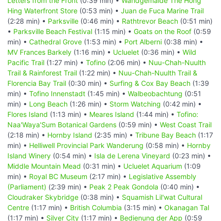
Letters from the Front
(0:39 min) •
Wandgemälde The Hong
Hing Waterfront Store
(0:53 min) •
Juan de Fuca Marine Trail
(2:28 min) •
Parksville
(0:46 min) •
Rathtrevor Beach
(0:51 min)
•
Parksville Beach Festival
(1:15 min) •
Goats on the Roof
(0:59
min) •
Cathedral Grove
(1:53 min) •
Port Alberni
(0:38 min) •
MV Frances Barkely
(1:16 min) •
Ucluelet
(0:36 min) •
Wild
Pacific Trail
(1:27 min) •
Tofino
(2:06 min) •
Nuu-Chah-Nuulth
Trail & Rainforest Trail
(1:22 min) •
Nuu-Chah-Nuulth Trail &
Florencia Bay Trail
(0:30 min) •
Surfing & Cox Bay Beach
(1:39
min) •
Tofino Innenstadt
(1:45 min) •
Walbeobachtung
(0:51
min) •
Long Beach
(1:26 min) •
Storm Watching
(0:42 min) •
Flores Island
(1:13 min) •
Meares Island
(1:44 min) •
Tofino:
Naa'Waya'Sum Botanical Gardens
(0:59 min) •
West Coast Trail
(2:18 min) •
Hornby Island
(2:35 min) •
Tribune Bay Beach
(1:17
min) •
Helliwell Provincial Park Wanderung
(0:58 min) •
Hornby
Island Winery
(0:54 min) •
Isla de Lerena Vineyard
(0:23 min) •
Middle Mountain Mead
(0:31 min) •
Ucluelet Aquarium
(1:09
min) •
Royal BC Museum
(2:17 min) •
Legislative Assembly
(Parliament)
(2:39 min) •
Peak 2 Peak Gondola
(0:40 min) •
Cloudraker Skybridge
(0:38 min) •
Squamish Lil'wat Cultural
Centre
(1:17 min) •
British Columbia
(3:15 min) •
Okanagan Tal
(1:17 min) •
Silver City
(1:17 min) •
Bedienung der App
(0:59