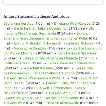
Andere Stationen in dieser Audiotour:
Bedienung der App
(1:00 min) •
Einleitung West-Kanada
(3:28
min) •
Die frühe First Nations Geschichte
(21:53 min) •
Die
moderne First Nations Geschichte
(8:54 min) •
Exkurs:
Totempfähle als Zeugen einer untergegangenen Kultur
(6:02
min) •
Exkurs: Kultureller Völkermord - Residential Schools
(7:45
min) •
Geographie Kanadas
(1:58 min) •
Exkurs: Die Entstehung
der Rockie Mountains
(6:28 min) •
Bevölkerung & Sprachen
(7:21 min) •
Exkurs: Einwanderungsland Kanada
(7:29 min) •
Politik Kanadas
(3:13 min) •
Exkurs: Kanadas Sozialsystem
(6:03 min) •
Wirtschaft Kanadas
(6:46 min) •
Exkurs: Das
bessere Amerika - Kanadas Selbstverständnis
(5:38 min) •
Tierwelt: Bären, Waschbären & Wölfe
(4:57 min) •
Exkurs: Der
Bär muss her!
(6:50 min) •
Tierwelt: Elche, Wapiti-Hirsche &
Karibus
(11:27 min) •
Tierwelt: Eichhörnchen, Pikas &
Dickhornschafe
(6:03 min) •
Tierwelt: Vögel
(6:31 min) •
Exkurs: Könige der Lüfte - Der Weißkopfseeadler
(5:16 min) •
Tierwelt: Wale
(8:46 min) •
Tierwelt: Küstenwölfe
(0:57 min) •