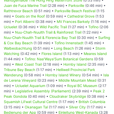
Wandgemälde The Hong Hing Waterfront Store
(0:53 min) •
Juan de Fuca Marine Trail
(2:28 min) •
Parksville
(0:46 min) •
Rathtrevor Beach
(0:51 min) •
Parksville Beach Festival
(1:15
min) •
Goats on the Roof
(0:59 min) •
Cathedral Grove
(1:53
min) •
Port Alberni
(0:38 min) •
MV Frances Barkely
(1:16 min) •
Ucluelet
(0:36 min) •
Wild Pacific Trail
(1:27 min) •
Tofino
(2:06
min) •
Nuu-Chah-Nuulth Trail & Rainforest Trail
(1:22 min) •
Nuu-Chah-Nuulth Trail & Florencia Bay Trail
(0:30 min) •
Surfing
& Cox Bay Beach
(1:39 min) •
Tofino Innenstadt
(1:45 min) •
Walbeobachtung
(0:51 min) •
Long Beach
(1:26 min) •
Storm
Watching
(0:42 min) •
Flores Island
(1:13 min) •
Meares Island
(1:44 min) •
Tofino: Naa'Waya'Sum Botanical Gardens
(0:59
min) •
West Coast Trail
(2:18 min) •
Hornby Island
(2:35 min) •
Tribune Bay Beach
(1:17 min) •
Helliwell Provincial Park
Wanderung
(0:58 min) •
Hornby Island Winery
(0:54 min) •
Isla
de Lerena Vineyard
(0:23 min) •
Middle Mountain Mead
(0:31
min) •
Ucluelet Aquarium
(1:09 min) •
Royal BC Museum
(2:17
min) •
Legislative Assembly (Parliament)
(2:39 min) •
Peak 2
Peak Gondola
(0:40 min) •
Cloudraker Skybridge
(0:38 min) •
Squamish Lil'wat Cultural Centre
(1:17 min) •
British Columbia
(3:15 min) •
Okanagan Tal
(1:17 min) •
Silver City
(1:17 min) •
Bedienung der App
(0:59 min) •
Einleitung West-Kanada
(3:28