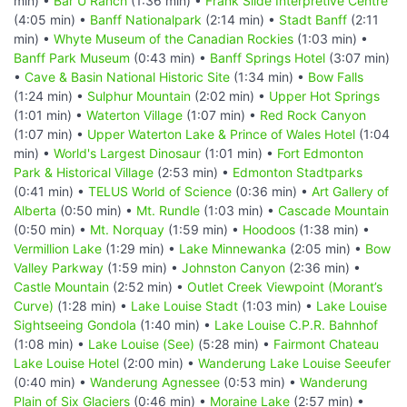
min) •
Bar U Ranch
(1:36 min) •
Frank Slide Interpretive Centre
(4:05 min) •
Banff Nationalpark
(2:14 min) •
Stadt Banff
(2:11
min) •
Whyte Museum of the Canadian Rockies
(1:03 min) •
Banff Park Museum
(0:43 min) •
Banff Springs Hotel
(3:07 min)
•
Cave & Basin National Historic Site
(1:34 min) •
Bow Falls
(1:24 min) •
Sulphur Mountain
(2:02 min) •
Upper Hot Springs
(1:01 min) •
Waterton Village
(1:07 min) •
Red Rock Canyon
(1:07 min) •
Upper Waterton Lake & Prince of Wales Hotel
(1:04
min) •
World's Largest Dinosaur
(1:01 min) •
Fort Edmonton
Park & Historical Village
(2:53 min) •
Edmonton Stadtparks
(0:41 min) •
TELUS World of Science
(0:36 min) •
Art Gallery of
Alberta
(0:50 min) •
Mt. Rundle
(1:03 min) •
Cascade Mountain
(0:50 min) •
Mt. Norquay
(1:59 min) •
Hoodoos
(1:38 min) •
Vermillion Lake
(1:29 min) •
Lake Minnewanka
(2:05 min) •
Bow
Valley Parkway
(1:59 min) •
Johnston Canyon
(2:36 min) •
Castle Mountain
(2:52 min) •
Outlet Creek Viewpoint (Morant’s
Curve)
(1:28 min) •
Lake Louise Stadt
(1:03 min) •
Lake Louise
Sightseeing Gondola
(1:40 min) •
Lake Louise C.P.R. Bahnhof
(1:08 min) •
Lake Louise (See)
(5:28 min) •
Fairmont Chateau
Lake Louise Hotel
(2:00 min) •
Wanderung Lake Louise Seeufer
(0:40 min) •
Wanderung Agnessee
(0:53 min) •
Wanderung
Plain of Six Glaciers
(0:46 min) •
Moraine Lake
(2:57 min) •