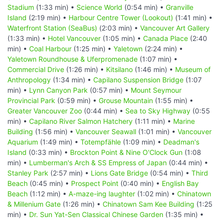
Stadium
(1:33 min) •
Science World
(0:54 min) •
Granville
Island
(2:19 min) •
Harbour Centre Tower (Lookout)
(1:41 min) •
Waterfront Station (SeaBus)
(2:03 min) •
Vancouver Art Gallery
(1:33 min) •
Hotel Vancouver
(1:05 min) •
Canada Place
(2:40
min) •
Coal Harbour
(1:25 min) •
Yaletown
(2:24 min) •
Yaletown Roundhouse & Uferpromenade
(1:07 min) •
Commercial Drive
(1:26 min) •
Kitsilano
(1:46 min) •
Museum of
Anthropology
(1:34 min) •
Capilano Suspension Bridge
(1:07
min) •
Lynn Canyon Park
(0:57 min) •
Mount Seymour
Provincial Park
(0:59 min) •
Grouse Mountain
(1:55 min) •
Greater Vancouver Zoo
(0:44 min) •
Sea to Sky Highway
(0:55
min) •
Capilano River Salmon Hatchery
(1:11 min) •
Marine
Building
(1:56 min) •
Vancouver Seawall
(1:01 min) •
Vancouver
Aquarium
(1:49 min) •
Totempfähle
(1:09 min) •
Deadman's
Island
(0:33 min) •
Brockton Point & Nine O'Clock Gun
(1:08
min) •
Lumberman's Arch & SS Empress of Japan
(0:44 min) •
Stanley Park
(2:57 min) •
Lions Gate Bridge
(0:54 min) •
Third
Beach
(0:45 min) •
Prospect Point
(0:40 min) •
English Bay
Beach
(1:12 min) •
A-maze-ing laughter
(1:02 min) •
Chinatown
& Millenium Gate
(1:26 min) •
Chinatown Sam Kee Building
(1:25
min) •
Dr. Sun Yat-Sen Classical Chinese Garden
(1:35 min) •