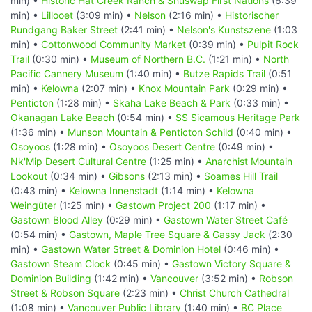
min) •
Historic Hat Creek Ranch & Shuswap First Nations
(6:39
min) •
Lillooet
(3:09 min) •
Nelson
(2:16 min) •
Historischer
Rundgang Baker Street
(2:41 min) •
Nelson's Kunstszene
(1:03
min) •
Cottonwood Community Market
(0:39 min) •
Pulpit Rock
Trail
(0:30 min) •
Museum of Northern B.C.
(1:21 min) •
North
Pacific Cannery Museum
(1:40 min) •
Butze Rapids Trail
(0:51
min) •
Kelowna
(2:07 min) •
Knox Mountain Park
(0:29 min) •
Penticton
(1:28 min) •
Skaha Lake Beach & Park
(0:33 min) •
Okanagan Lake Beach
(0:54 min) •
SS Sicamous Heritage Park
(1:36 min) •
Munson Mountain & Penticton Schild
(0:40 min) •
Osoyoos
(1:28 min) •
Osoyoos Desert Centre
(0:49 min) •
Nk'Mip Desert Cultural Centre
(1:25 min) •
Anarchist Mountain
Lookout
(0:34 min) •
Gibsons
(2:13 min) •
Soames Hill Trail
(0:43 min) •
Kelowna Innenstadt
(1:14 min) •
Kelowna
Weingüter
(1:25 min) •
Gastown Project 200
(1:17 min) •
Gastown Blood Alley
(0:29 min) •
Gastown Water Street Café
(0:54 min) •
Gastown, Maple Tree Square & Gassy Jack
(2:30
min) •
Gastown Water Street & Dominion Hotel
(0:46 min) •
Gastown Steam Clock
(0:45 min) •
Gastown Victory Square &
Dominion Building
(1:42 min) •
Vancouver
(3:52 min) •
Robson
Street & Robson Square
(2:23 min) •
Christ Church Cathedral
(1:08 min) •
Vancouver Public Library
(1:40 min) •
BC Place