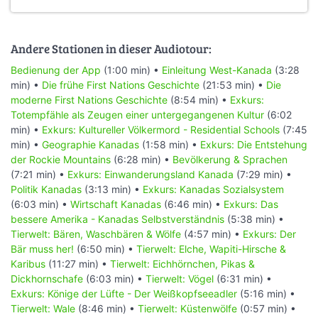
Andere Stationen in dieser Audiotour:
Bedienung der App
(1:00 min) •
Einleitung West-Kanada
(3:28
min) •
Die frühe First Nations Geschichte
(21:53 min) •
Die
moderne First Nations Geschichte
(8:54 min) •
Exkurs:
Totempfähle als Zeugen einer untergegangenen Kultur
(6:02
min) •
Exkurs: Kultureller Völkermord - Residential Schools
(7:45
min) •
Geographie Kanadas
(1:58 min) •
Exkurs: Die Entstehung
der Rockie Mountains
(6:28 min) •
Bevölkerung & Sprachen
(7:21 min) •
Exkurs: Einwanderungsland Kanada
(7:29 min) •
Politik Kanadas
(3:13 min) •
Exkurs: Kanadas Sozialsystem
(6:03 min) •
Wirtschaft Kanadas
(6:46 min) •
Exkurs: Das
bessere Amerika - Kanadas Selbstverständnis
(5:38 min) •
Tierwelt: Bären, Waschbären & Wölfe
(4:57 min) •
Exkurs: Der
Bär muss her!
(6:50 min) •
Tierwelt: Elche, Wapiti-Hirsche &
Karibus
(11:27 min) •
Tierwelt: Eichhörnchen, Pikas &
Dickhornschafe
(6:03 min) •
Tierwelt: Vögel
(6:31 min) •
Exkurs: Könige der Lüfte - Der Weißkopfseeadler
(5:16 min) •
Tierwelt: Wale
(8:46 min) •
Tierwelt: Küstenwölfe
(0:57 min) •