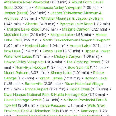
Athabasca River Viewpoint
(1:03 min) •
Mount Edith Cavell
Road
(2:23 min) •
Athabasca Valley Viewpoint
(1:09 min) •
Jasper (Stadt)
(2:22 min) •
Jasper-Yellowhead-Museum &
Archives
(0:58 min) •
Whistler Mountain & Jasper Skytram
(1:45 min) •
Alberta
(3:18 min) •
Pyramid Lake Road
(1:12 min)
•
Maligne Lake Road
(0:40 min) •
Maligne Canyon
(2:27 min) •
Medicine Lake
(2:18 min) •
Maligne Lake
(1:58 min) •
Moose
Lake Trail
(0:52 min) •
North Saskatchewan Canyon Viewpoint
(1:09 min) •
Herbert Lake
(1:04 min) •
Hector Lake
(2:11 min) •
Bow Lake
(1:44 min) •
Peyto Lake
(3:57 min) •
Upper & Lower
Waterfowl Lakes
(1:34 min) •
Mistaya Canyon
(1:09 min) •
Howse Valley Viewpoint
(2:04 min) •
The Crossing Resort
(1:21
min) •
Num-ti-jah-Lodge
(1:37 min) •
Bow Summit
(1:11 min) •
Mount Robson
(3:07 min) •
Kinney Lake
(1:01 min) •
Prince
George
(1:25 min) •
Fort St. James
(2:10 min) •
Bowron Lake
(1:25 min) •
Barkerville
(2:35 min) •
'Ksan Historical Village
(1:59 min) •
Prince Rupert
(1:21 min) •
Haida Gwaii
(3:00 min) •
Gwai Haanas National Park & Haida Heritage Site
(1:43 min) •
Haida Heritage Centre
(1:01 min) •
Naikoon Provincial Park &
Tow Hill
(3:08 min) •
Inside Passage
(2:14 min) •
Wells Gray
Provincial Park & Helmcken Falls
(2:16 min) •
Kamloops
(1:23