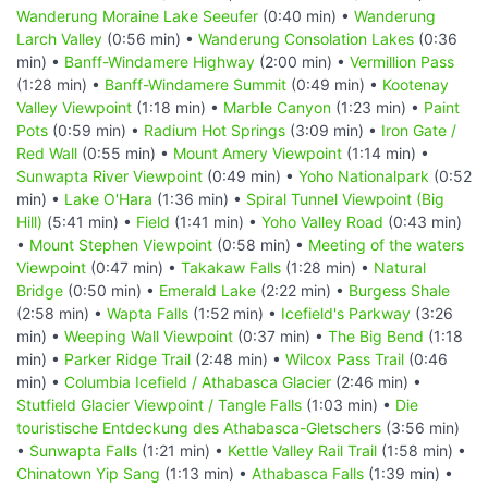
Wanderung Moraine Lake Seeufer
(0:40 min) •
Wanderung
Larch Valley
(0:56 min) •
Wanderung Consolation Lakes
(0:36
min) •
Banff-Windamere Highway
(2:00 min) •
Vermillion Pass
(1:28 min) •
Banff-Windamere Summit
(0:49 min) •
Kootenay
Valley Viewpoint
(1:18 min) •
Marble Canyon
(1:23 min) •
Paint
Pots
(0:59 min) •
Radium Hot Springs
(3:09 min) •
Iron Gate /
Red Wall
(0:55 min) •
Mount Amery Viewpoint
(1:14 min) •
Sunwapta River Viewpoint
(0:49 min) •
Yoho Nationalpark
(0:52
min) •
Lake O'Hara
(1:36 min) •
Spiral Tunnel Viewpoint (Big
Hill)
(5:41 min) •
Field
(1:41 min) •
Yoho Valley Road
(0:43 min)
•
Mount Stephen Viewpoint
(0:58 min) •
Meeting of the waters
Viewpoint
(0:47 min) •
Takakaw Falls
(1:28 min) •
Natural
Bridge
(0:50 min) •
Emerald Lake
(2:22 min) •
Burgess Shale
(2:58 min) •
Wapta Falls
(1:52 min) •
Icefield's Parkway
(3:26
min) •
Weeping Wall Viewpoint
(0:37 min) •
The Big Bend
(1:18
min) •
Parker Ridge Trail
(2:48 min) •
Wilcox Pass Trail
(0:46
min) •
Columbia Icefield / Athabasca Glacier
(2:46 min) •
Stutfield Glacier Viewpoint / Tangle Falls
(1:03 min) •
Die
touristische Entdeckung des Athabasca-Gletschers
(3:56 min)
•
Sunwapta Falls
(1:21 min) •
Kettle Valley Rail Trail
(1:58 min) •
Chinatown Yip Sang
(1:13 min) •
Athabasca Falls
(1:39 min) •