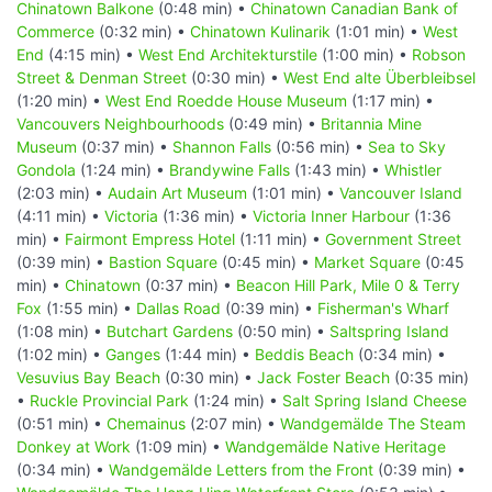
Chinatown Balkone
(0:48 min) •
Chinatown Canadian Bank of
Commerce
(0:32 min) •
Chinatown Kulinarik
(1:01 min) •
West
End
(4:15 min) •
West End Architekturstile
(1:00 min) •
Robson
Street & Denman Street
(0:30 min) •
West End alte Überbleibsel
(1:20 min) •
West End Roedde House Museum
(1:17 min) •
Vancouvers Neighbourhoods
(0:49 min) •
Britannia Mine
Museum
(0:37 min) •
Shannon Falls
(0:56 min) •
Sea to Sky
Gondola
(1:24 min) •
Brandywine Falls
(1:43 min) •
Whistler
(2:03 min) •
Audain Art Museum
(1:01 min) •
Vancouver Island
(4:11 min) •
Victoria
(1:36 min) •
Victoria Inner Harbour
(1:36
min) •
Fairmont Empress Hotel
(1:11 min) •
Government Street
(0:39 min) •
Bastion Square
(0:45 min) •
Market Square
(0:45
min) •
Chinatown
(0:37 min) •
Beacon Hill Park, Mile 0 & Terry
Fox
(1:55 min) •
Dallas Road
(0:39 min) •
Fisherman's Wharf
(1:08 min) •
Butchart Gardens
(0:50 min) •
Saltspring Island
(1:02 min) •
Ganges
(1:44 min) •
Beddis Beach
(0:34 min) •
Vesuvius Bay Beach
(0:30 min) •
Jack Foster Beach
(0:35 min)
•
Ruckle Provincial Park
(1:24 min) •
Salt Spring Island Cheese
(0:51 min) •
Chemainus
(2:07 min) •
Wandgemälde The Steam
Donkey at Work
(1:09 min) •
Wandgemälde Native Heritage
(0:34 min) •
Wandgemälde Letters from the Front
(0:39 min) •