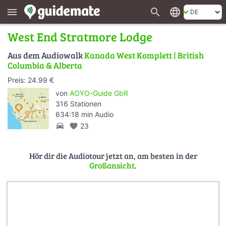
search
language
menu
West End Stratmore Lodge
Aus dem Audiowalk
Kanada West Komplett | British
Columbia & Alberta
Preis: 24.99 €
von
AOYO-Guide GbR
316 Stationen
634:18 min Audio
directions_car
favorite
23
Hör dir die Audiotour jetzt an, am besten in der
Großansicht
.