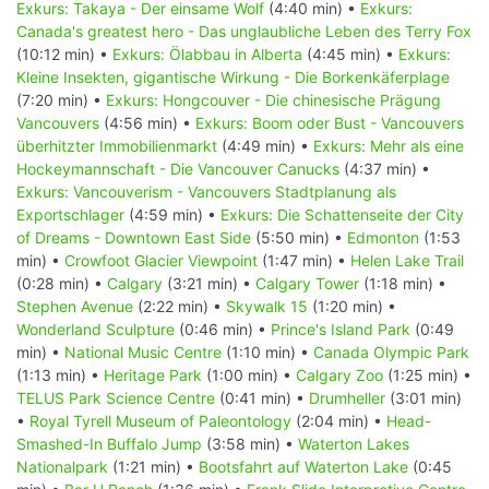
Exkurs: Takaya - Der einsame Wolf
(4:40 min) •
Exkurs:
Canada's greatest hero - Das unglaubliche Leben des Terry Fox
(10:12 min) •
Exkurs: Ölabbau in Alberta
(4:45 min) •
Exkurs:
Kleine Insekten, gigantische Wirkung - Die Borkenkäferplage
(7:20 min) •
Exkurs: Hongcouver - Die chinesische Prägung
Vancouvers
(4:56 min) •
Exkurs: Boom oder Bust - Vancouvers
überhitzter Immobilienmarkt
(4:49 min) •
Exkurs: Mehr als eine
Hockeymannschaft - Die Vancouver Canucks
(4:37 min) •
Exkurs: Vancouverism - Vancouvers Stadtplanung als
Exportschlager
(4:59 min) •
Exkurs: Die Schattenseite der City
of Dreams - Downtown East Side
(5:50 min) •
Edmonton
(1:53
min) •
Crowfoot Glacier Viewpoint
(1:47 min) •
Helen Lake Trail
(0:28 min) •
Calgary
(3:21 min) •
Calgary Tower
(1:18 min) •
Stephen Avenue
(2:22 min) •
Skywalk 15
(1:20 min) •
Wonderland Sculpture
(0:46 min) •
Prince's Island Park
(0:49
min) •
National Music Centre
(1:10 min) •
Canada Olympic Park
(1:13 min) •
Heritage Park
(1:00 min) •
Calgary Zoo
(1:25 min) •
TELUS Park Science Centre
(0:41 min) •
Drumheller
(3:01 min)
•
Royal Tyrell Museum of Paleontology
(2:04 min) •
Head-
Smashed-In Buffalo Jump
(3:58 min) •
Waterton Lakes
Nationalpark
(1:21 min) •
Bootsfahrt auf Waterton Lake
(0:45