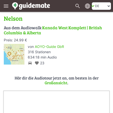
search
language
menu
Nelson
Aus dem Audiowalk
Kanada West Komplett | British
Columbia & Alberta
Preis: 24.99 €
von
AOYO-Guide GbR
316 Stationen
634:18 min Audio
directions_car
favorite
23
Hör dir die Audiotour jetzt an, am besten in der
Großansicht
.