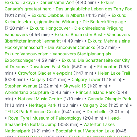
Exkurs: Takaya - Der einsame Wolf
(4:40 min) •
Exkurs:
Canada's greatest hero - Das unglaubliche Leben des Terry Fox
(10:12 min) •
Exkurs: Ölabbau in Alberta
(4:45 min) •
Exkurs:
Kleine Insekten, gigantische Wirkung - Die Borkenkäferplage
(7:20 min) •
Exkurs: Hongcouver - Die chinesische Prägung
Vancouvers
(4:56 min) •
Exkurs: Boom oder Bust - Vancouvers
überhitzter Immobilienmarkt
(4:49 min) •
Exkurs: Mehr als eine
Hockeymannschaft - Die Vancouver Canucks
(4:37 min) •
Exkurs: Vancouverism - Vancouvers Stadtplanung als
Exportschlager
(4:59 min) •
Exkurs: Die Schattenseite der City
of Dreams - Downtown East Side
(5:50 min) •
Edmonton
(1:53
min) •
Crowfoot Glacier Viewpoint
(1:47 min) •
Helen Lake Trail
(0:28 min) •
Calgary
(3:21 min) •
Calgary Tower
(1:18 min) •
Stephen Avenue
(2:22 min) •
Skywalk 15
(1:20 min) •
Wonderland Sculpture
(0:46 min) •
Prince's Island Park
(0:49
min) •
National Music Centre
(1:10 min) •
Canada Olympic Park
(1:13 min) •
Heritage Park
(1:00 min) •
Calgary Zoo
(1:25 min) •
TELUS Park Science Centre
(0:41 min) •
Drumheller
(3:01 min)
•
Royal Tyrell Museum of Paleontology
(2:04 min) •
Head-
Smashed-In Buffalo Jump
(3:58 min) •
Waterton Lakes
Nationalpark
(1:21 min) •
Bootsfahrt auf Waterton Lake
(0:45