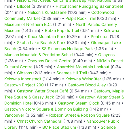
min) •
Historic Hat Creek Ranch & Shuswap First Nations
(6:39
min) •
Lillooet
(3:09 min) •
Historischer Rundgang Baker Street
(2:41 min) •
Nelson's Kunstszene
(1:03 min) •
Cottonwood
Community Market
(0:39 min) •
Pulpit Rock Trail
(0:30 min) •
Museum of Northern B.C.
(1:21 min) •
North Pacific Cannery
Museum
(1:40 min) •
Butze Rapids Trail
(0:51 min) •
Kelowna
(2:07 min) •
Knox Mountain Park
(0:29 min) •
Penticton
(1:28
min) •
Skaha Lake Beach & Park
(0:33 min) •
Okanagan Lake
Beach
(0:54 min) •
SS Sicamous Heritage Park
(1:36 min) •
Munson Mountain & Penticton Schild
(0:40 min) •
Osoyoos
(1:28 min) •
Osoyoos Desert Centre
(0:49 min) •
Nk'Mip Desert
Cultural Centre
(1:25 min) •
Anarchist Mountain Lookout
(0:34
min) •
Gibsons
(2:13 min) •
Soames Hill Trail
(0:43 min) •
Kelowna Innenstadt
(1:14 min) •
Kelowna Weingüter
(1:25 min) •
Gastown Project 200
(1:17 min) •
Gastown Blood Alley
(0:29
min) •
Gastown Water Street Café
(0:54 min) •
Gastown, Maple
Tree Square & Gassy Jack
(2:30 min) •
Gastown Water Street &
Dominion Hotel
(0:46 min) •
Gastown Steam Clock
(0:45 min) •
Gastown Victory Square & Dominion Building
(1:42 min) •
Vancouver
(3:52 min) •
Robson Street & Robson Square
(2:23
min) •
Christ Church Cathedral
(1:08 min) •
Vancouver Public
Library
(1:40 min) •
BC Place Stadium
(1:33 min) •
Science