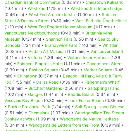
Canadian Bank of Commerce
(0:32 min) •
Chinatown Kulinarik
(1:01 min) •
West End
(4:15 min) •
West End Stratmore Lodge
(0:46 min) •
West End Architekturstile
(1:00 min) •
Robson
Street & Denman Street
(0:30 min) •
West End alte Überbleibsel
(1:20 min) •
West End Roedde House Museum
(1:17 min) •
Vancouvers Neighbourhoods
(0:49 min) •
Britannia Mine
Museum
(0:37 min) •
Shannon Falls
(0:56 min) •
Sea to Sky
Gondola
(1:24 min) •
Brandywine Falls
(1:43 min) •
Whistler
(2:03 min) •
Audain Art Museum
(1:01 min) •
Vancouver Island
(4:11 min) •
Victoria
(1:36 min) •
Victoria Inner Harbour
(1:36
min) •
Fairmont Empress Hotel
(1:11 min) •
Government Street
(0:39 min) •
Bastion Square
(0:45 min) •
Market Square
(0:45
min) •
Chinatown
(0:37 min) •
Beacon Hill Park, Mile 0 & Terry
Fox
(1:55 min) •
Dallas Road
(0:39 min) •
Fisherman's Wharf
(1:08 min) •
Butchart Gardens
(0:50 min) •
Saltspring Island
(1:02 min) •
Ganges
(1:44 min) •
Beddis Beach
(0:34 min) •
Vesuvius Bay Beach
(0:30 min) •
Jack Foster Beach
(0:35 min)
•
Ruckle Provincial Park
(1:24 min) •
Salt Spring Island Cheese
(0:51 min) •
Chemainus
(2:07 min) •
Wandgemälde The Steam
Donkey at Work
(1:09 min) •
Wandgemälde Native Heritage
(0:34 min) •
Wandgemälde Letters from the Front
(0:39 min) •