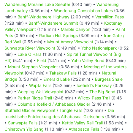
Wanderung Moraine Lake Seeufer
(0:40 min) •
Wanderung
Larch Valley
(0:56 min) •
Wanderung Consolation Lakes
(0:36
min) •
Banff-Windamere Highway
(2:00 min) •
Vermillion Pass
(1:28 min) •
Banff-Windamere Summit
(0:49 min) •
Kootenay
Valley Viewpoint
(1:18 min) •
Marble Canyon
(1:23 min) •
Paint
Pots
(0:59 min) •
Radium Hot Springs
(3:09 min) •
Iron Gate /
Red Wall
(0:55 min) •
Mount Amery Viewpoint
(1:14 min) •
Sunwapta River Viewpoint
(0:49 min) •
Yoho Nationalpark
(0:52
min) •
Lake O'Hara
(1:36 min) •
Spiral Tunnel Viewpoint (Big
Hill)
(5:41 min) •
Field
(1:41 min) •
Yoho Valley Road
(0:43 min)
•
Mount Stephen Viewpoint
(0:58 min) •
Meeting of the waters
Viewpoint
(0:47 min) •
Takakaw Falls
(1:28 min) •
Natural
Bridge
(0:50 min) •
Emerald Lake
(2:22 min) •
Burgess Shale
(2:58 min) •
Wapta Falls
(1:52 min) •
Icefield's Parkway
(3:26
min) •
Weeping Wall Viewpoint
(0:37 min) •
The Big Bend
(1:18
min) •
Parker Ridge Trail
(2:48 min) •
Wilcox Pass Trail
(0:46
min) •
Columbia Icefield / Athabasca Glacier
(2:46 min) •
Stutfield Glacier Viewpoint / Tangle Falls
(1:03 min) •
Die
touristische Entdeckung des Athabasca-Gletschers
(3:56 min)
•
Sunwapta Falls
(1:21 min) •
Kettle Valley Rail Trail
(1:58 min) •
Chinatown Yip Sang
(1:13 min) •
Athabasca Falls
(1:39 min) •