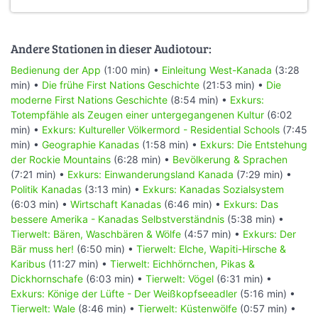
Andere Stationen in dieser Audiotour:
Bedienung der App
(1:00 min) •
Einleitung West-Kanada
(3:28
min) •
Die frühe First Nations Geschichte
(21:53 min) •
Die
moderne First Nations Geschichte
(8:54 min) •
Exkurs:
Totempfähle als Zeugen einer untergegangenen Kultur
(6:02
min) •
Exkurs: Kultureller Völkermord - Residential Schools
(7:45
min) •
Geographie Kanadas
(1:58 min) •
Exkurs: Die Entstehung
der Rockie Mountains
(6:28 min) •
Bevölkerung & Sprachen
(7:21 min) •
Exkurs: Einwanderungsland Kanada
(7:29 min) •
Politik Kanadas
(3:13 min) •
Exkurs: Kanadas Sozialsystem
(6:03 min) •
Wirtschaft Kanadas
(6:46 min) •
Exkurs: Das
bessere Amerika - Kanadas Selbstverständnis
(5:38 min) •
Tierwelt: Bären, Waschbären & Wölfe
(4:57 min) •
Exkurs: Der
Bär muss her!
(6:50 min) •
Tierwelt: Elche, Wapiti-Hirsche &
Karibus
(11:27 min) •
Tierwelt: Eichhörnchen, Pikas &
Dickhornschafe
(6:03 min) •
Tierwelt: Vögel
(6:31 min) •
Exkurs: Könige der Lüfte - Der Weißkopfseeadler
(5:16 min) •
Tierwelt: Wale
(8:46 min) •
Tierwelt: Küstenwölfe
(0:57 min) •