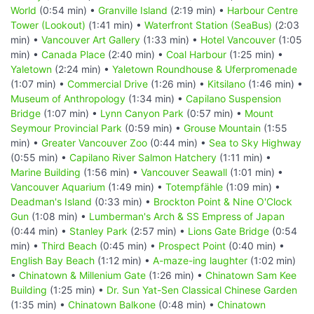
World
(0:54 min) •
Granville Island
(2:19 min) •
Harbour Centre
Tower (Lookout)
(1:41 min) •
Waterfront Station (SeaBus)
(2:03
min) •
Vancouver Art Gallery
(1:33 min) •
Hotel Vancouver
(1:05
min) •
Canada Place
(2:40 min) •
Coal Harbour
(1:25 min) •
Yaletown
(2:24 min) •
Yaletown Roundhouse & Uferpromenade
(1:07 min) •
Commercial Drive
(1:26 min) •
Kitsilano
(1:46 min) •
Museum of Anthropology
(1:34 min) •
Capilano Suspension
Bridge
(1:07 min) •
Lynn Canyon Park
(0:57 min) •
Mount
Seymour Provincial Park
(0:59 min) •
Grouse Mountain
(1:55
min) •
Greater Vancouver Zoo
(0:44 min) •
Sea to Sky Highway
(0:55 min) •
Capilano River Salmon Hatchery
(1:11 min) •
Marine Building
(1:56 min) •
Vancouver Seawall
(1:01 min) •
Vancouver Aquarium
(1:49 min) •
Totempfähle
(1:09 min) •
Deadman's Island
(0:33 min) •
Brockton Point & Nine O'Clock
Gun
(1:08 min) •
Lumberman's Arch & SS Empress of Japan
(0:44 min) •
Stanley Park
(2:57 min) •
Lions Gate Bridge
(0:54
min) •
Third Beach
(0:45 min) •
Prospect Point
(0:40 min) •
English Bay Beach
(1:12 min) •
A-maze-ing laughter
(1:02 min)
•
Chinatown & Millenium Gate
(1:26 min) •
Chinatown Sam Kee
Building
(1:25 min) •
Dr. Sun Yat-Sen Classical Chinese Garden
(1:35 min) •
Chinatown Balkone
(0:48 min) •
Chinatown