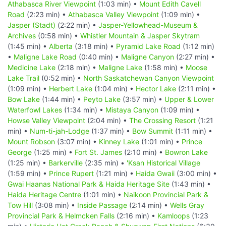
Athabasca River Viewpoint
(1:03 min) •
Mount Edith Cavell
Road
(2:23 min) •
Athabasca Valley Viewpoint
(1:09 min) •
Jasper (Stadt)
(2:22 min) •
Jasper-Yellowhead-Museum &
Archives
(0:58 min) •
Whistler Mountain & Jasper Skytram
(1:45 min) •
Alberta
(3:18 min) •
Pyramid Lake Road
(1:12 min)
•
Maligne Lake Road
(0:40 min) •
Maligne Canyon
(2:27 min) •
Medicine Lake
(2:18 min) •
Maligne Lake
(1:58 min) •
Moose
Lake Trail
(0:52 min) •
North Saskatchewan Canyon Viewpoint
(1:09 min) •
Herbert Lake
(1:04 min) •
Hector Lake
(2:11 min) •
Bow Lake
(1:44 min) •
Peyto Lake
(3:57 min) •
Upper & Lower
Waterfowl Lakes
(1:34 min) •
Mistaya Canyon
(1:09 min) •
Howse Valley Viewpoint
(2:04 min) •
The Crossing Resort
(1:21
min) •
Num-ti-jah-Lodge
(1:37 min) •
Bow Summit
(1:11 min) •
Mount Robson
(3:07 min) •
Kinney Lake
(1:01 min) •
Prince
George
(1:25 min) •
Fort St. James
(2:10 min) •
Bowron Lake
(1:25 min) •
Barkerville
(2:35 min) •
'Ksan Historical Village
(1:59 min) •
Prince Rupert
(1:21 min) •
Haida Gwaii
(3:00 min) •
Gwai Haanas National Park & Haida Heritage Site
(1:43 min) •
Haida Heritage Centre
(1:01 min) •
Naikoon Provincial Park &
Tow Hill
(3:08 min) •
Inside Passage
(2:14 min) •
Wells Gray
Provincial Park & Helmcken Falls
(2:16 min) •
Kamloops
(1:23