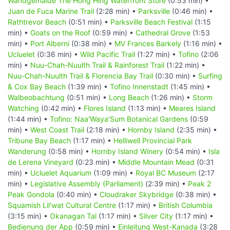
Wandgemälde The Hong Hing Waterfront Store
(0:53 min) •
Juan de Fuca Marine Trail
(2:28 min) •
Parksville
(0:46 min) •
Rathtrevor Beach
(0:51 min) •
Parksville Beach Festival
(1:15
min) •
Goats on the Roof
(0:59 min) •
Cathedral Grove
(1:53
min) •
Port Alberni
(0:38 min) •
MV Frances Barkely
(1:16 min) •
Ucluelet
(0:36 min) •
Wild Pacific Trail
(1:27 min) •
Tofino
(2:06
min) •
Nuu-Chah-Nuulth Trail & Rainforest Trail
(1:22 min) •
Nuu-Chah-Nuulth Trail & Florencia Bay Trail
(0:30 min) •
Surfing
& Cox Bay Beach
(1:39 min) •
Tofino Innenstadt
(1:45 min) •
Walbeobachtung
(0:51 min) •
Long Beach
(1:26 min) •
Storm
Watching
(0:42 min) •
Flores Island
(1:13 min) •
Meares Island
(1:44 min) •
Tofino: Naa'Waya'Sum Botanical Gardens
(0:59
min) •
West Coast Trail
(2:18 min) •
Hornby Island
(2:35 min) •
Tribune Bay Beach
(1:17 min) •
Helliwell Provincial Park
Wanderung
(0:58 min) •
Hornby Island Winery
(0:54 min) •
Isla
de Lerena Vineyard
(0:23 min) •
Middle Mountain Mead
(0:31
min) •
Ucluelet Aquarium
(1:09 min) •
Royal BC Museum
(2:17
min) •
Legislative Assembly (Parliament)
(2:39 min) •
Peak 2
Peak Gondola
(0:40 min) •
Cloudraker Skybridge
(0:38 min) •
Squamish Lil'wat Cultural Centre
(1:17 min) •
British Columbia
(3:15 min) •
Okanagan Tal
(1:17 min) •
Silver City
(1:17 min) •
Bedienung der App
(0:59 min) •
Einleitung West-Kanada
(3:28