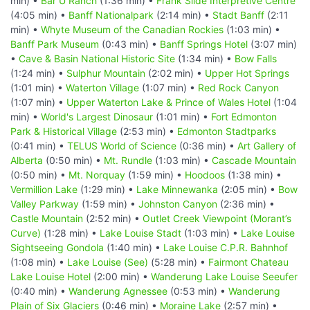
min) •
Bar U Ranch
(1:36 min) •
Frank Slide Interpretive Centre
(4:05 min) •
Banff Nationalpark
(2:14 min) •
Stadt Banff
(2:11
min) •
Whyte Museum of the Canadian Rockies
(1:03 min) •
Banff Park Museum
(0:43 min) •
Banff Springs Hotel
(3:07 min)
•
Cave & Basin National Historic Site
(1:34 min) •
Bow Falls
(1:24 min) •
Sulphur Mountain
(2:02 min) •
Upper Hot Springs
(1:01 min) •
Waterton Village
(1:07 min) •
Red Rock Canyon
(1:07 min) •
Upper Waterton Lake & Prince of Wales Hotel
(1:04
min) •
World's Largest Dinosaur
(1:01 min) •
Fort Edmonton
Park & Historical Village
(2:53 min) •
Edmonton Stadtparks
(0:41 min) •
TELUS World of Science
(0:36 min) •
Art Gallery of
Alberta
(0:50 min) •
Mt. Rundle
(1:03 min) •
Cascade Mountain
(0:50 min) •
Mt. Norquay
(1:59 min) •
Hoodoos
(1:38 min) •
Vermillion Lake
(1:29 min) •
Lake Minnewanka
(2:05 min) •
Bow
Valley Parkway
(1:59 min) •
Johnston Canyon
(2:36 min) •
Castle Mountain
(2:52 min) •
Outlet Creek Viewpoint (Morant’s
Curve)
(1:28 min) •
Lake Louise Stadt
(1:03 min) •
Lake Louise
Sightseeing Gondola
(1:40 min) •
Lake Louise C.P.R. Bahnhof
(1:08 min) •
Lake Louise (See)
(5:28 min) •
Fairmont Chateau
Lake Louise Hotel
(2:00 min) •
Wanderung Lake Louise Seeufer
(0:40 min) •
Wanderung Agnessee
(0:53 min) •
Wanderung
Plain of Six Glaciers
(0:46 min) •
Moraine Lake
(2:57 min) •