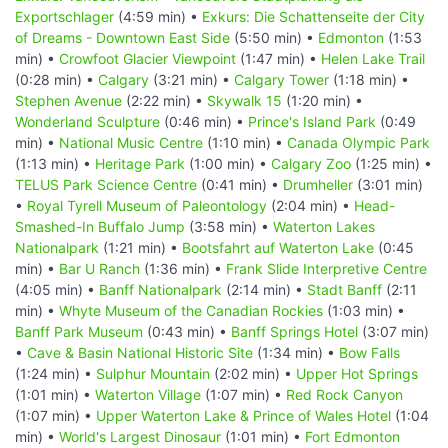
Exportschlager
(4:59 min) •
Exkurs: Die Schattenseite der City
of Dreams - Downtown East Side
(5:50 min) •
Edmonton
(1:53
min) •
Crowfoot Glacier Viewpoint
(1:47 min) •
Helen Lake Trail
(0:28 min) •
Calgary
(3:21 min) •
Calgary Tower
(1:18 min) •
Stephen Avenue
(2:22 min) •
Skywalk 15
(1:20 min) •
Wonderland Sculpture
(0:46 min) •
Prince's Island Park
(0:49
min) •
National Music Centre
(1:10 min) •
Canada Olympic Park
(1:13 min) •
Heritage Park
(1:00 min) •
Calgary Zoo
(1:25 min) •
TELUS Park Science Centre
(0:41 min) •
Drumheller
(3:01 min)
•
Royal Tyrell Museum of Paleontology
(2:04 min) •
Head-
Smashed-In Buffalo Jump
(3:58 min) •
Waterton Lakes
Nationalpark
(1:21 min) •
Bootsfahrt auf Waterton Lake
(0:45
min) •
Bar U Ranch
(1:36 min) •
Frank Slide Interpretive Centre
(4:05 min) •
Banff Nationalpark
(2:14 min) •
Stadt Banff
(2:11
min) •
Whyte Museum of the Canadian Rockies
(1:03 min) •
Banff Park Museum
(0:43 min) •
Banff Springs Hotel
(3:07 min)
•
Cave & Basin National Historic Site
(1:34 min) •
Bow Falls
(1:24 min) •
Sulphur Mountain
(2:02 min) •
Upper Hot Springs
(1:01 min) •
Waterton Village
(1:07 min) •
Red Rock Canyon
(1:07 min) •
Upper Waterton Lake & Prince of Wales Hotel
(1:04
min) •
World's Largest Dinosaur
(1:01 min) •
Fort Edmonton