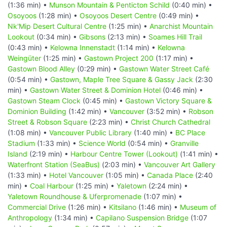
(1:36 min) •
Munson Mountain & Penticton Schild
(0:40 min) •
Osoyoos
(1:28 min) •
Osoyoos Desert Centre
(0:49 min) •
Nk'Mip Desert Cultural Centre
(1:25 min) •
Anarchist Mountain
Lookout
(0:34 min) •
Gibsons
(2:13 min) •
Soames Hill Trail
(0:43 min) •
Kelowna Innenstadt
(1:14 min) •
Kelowna
Weingüter
(1:25 min) •
Gastown Project 200
(1:17 min) •
Gastown Blood Alley
(0:29 min) •
Gastown Water Street Café
(0:54 min) •
Gastown, Maple Tree Square & Gassy Jack
(2:30
min) •
Gastown Water Street & Dominion Hotel
(0:46 min) •
Gastown Steam Clock
(0:45 min) •
Gastown Victory Square &
Dominion Building
(1:42 min) •
Vancouver
(3:52 min) •
Robson
Street & Robson Square
(2:23 min) •
Christ Church Cathedral
(1:08 min) •
Vancouver Public Library
(1:40 min) •
BC Place
Stadium
(1:33 min) •
Science World
(0:54 min) •
Granville
Island
(2:19 min) •
Harbour Centre Tower (Lookout)
(1:41 min) •
Waterfront Station (SeaBus)
(2:03 min) •
Vancouver Art Gallery
(1:33 min) •
Hotel Vancouver
(1:05 min) •
Canada Place
(2:40
min) •
Coal Harbour
(1:25 min) •
Yaletown
(2:24 min) •
Yaletown Roundhouse & Uferpromenade
(1:07 min) •
Commercial Drive
(1:26 min) •
Kitsilano
(1:46 min) •
Museum of
Anthropology
(1:34 min) •
Capilano Suspension Bridge
(1:07