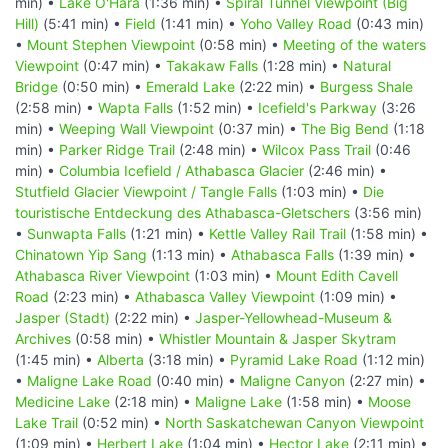
min) •
Lake O'Hara
(1:36 min) •
Spiral Tunnel Viewpoint (Big
Hill)
(5:41 min) •
Field
(1:41 min) •
Yoho Valley Road
(0:43 min)
•
Mount Stephen Viewpoint
(0:58 min) •
Meeting of the waters
Viewpoint
(0:47 min) •
Takakaw Falls
(1:28 min) •
Natural
Bridge
(0:50 min) •
Emerald Lake
(2:22 min) •
Burgess Shale
(2:58 min) •
Wapta Falls
(1:52 min) •
Icefield's Parkway
(3:26
min) •
Weeping Wall Viewpoint
(0:37 min) •
The Big Bend
(1:18
min) •
Parker Ridge Trail
(2:48 min) •
Wilcox Pass Trail
(0:46
min) •
Columbia Icefield / Athabasca Glacier
(2:46 min) •
Stutfield Glacier Viewpoint / Tangle Falls
(1:03 min) •
Die
touristische Entdeckung des Athabasca-Gletschers
(3:56 min)
•
Sunwapta Falls
(1:21 min) •
Kettle Valley Rail Trail
(1:58 min) •
Chinatown Yip Sang
(1:13 min) •
Athabasca Falls
(1:39 min) •
Athabasca River Viewpoint
(1:03 min) •
Mount Edith Cavell
Road
(2:23 min) •
Athabasca Valley Viewpoint
(1:09 min) •
Jasper (Stadt)
(2:22 min) •
Jasper-Yellowhead-Museum &
Archives
(0:58 min) •
Whistler Mountain & Jasper Skytram
(1:45 min) •
Alberta
(3:18 min) •
Pyramid Lake Road
(1:12 min)
•
Maligne Lake Road
(0:40 min) •
Maligne Canyon
(2:27 min) •
Medicine Lake
(2:18 min) •
Maligne Lake
(1:58 min) •
Moose
Lake Trail
(0:52 min) •
North Saskatchewan Canyon Viewpoint
(1:09 min) •
Herbert Lake
(1:04 min) •
Hector Lake
(2:11 min) •