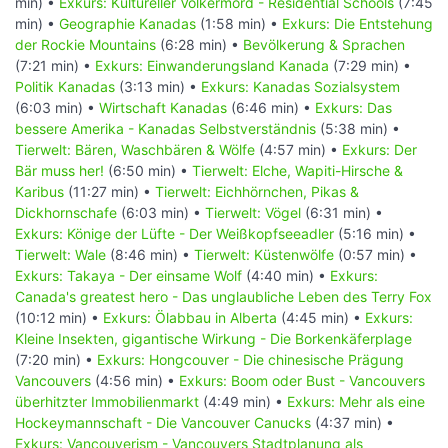
min) •
Exkurs: Kultureller Völkermord - Residential Schools
(7:45
min) •
Geographie Kanadas
(1:58 min) •
Exkurs: Die Entstehung
der Rockie Mountains
(6:28 min) •
Bevölkerung & Sprachen
(7:21 min) •
Exkurs: Einwanderungsland Kanada
(7:29 min) •
Politik Kanadas
(3:13 min) •
Exkurs: Kanadas Sozialsystem
(6:03 min) •
Wirtschaft Kanadas
(6:46 min) •
Exkurs: Das
bessere Amerika - Kanadas Selbstverständnis
(5:38 min) •
Tierwelt: Bären, Waschbären & Wölfe
(4:57 min) •
Exkurs: Der
Bär muss her!
(6:50 min) •
Tierwelt: Elche, Wapiti-Hirsche &
Karibus
(11:27 min) •
Tierwelt: Eichhörnchen, Pikas &
Dickhornschafe
(6:03 min) •
Tierwelt: Vögel
(6:31 min) •
Exkurs: Könige der Lüfte - Der Weißkopfseeadler
(5:16 min) •
Tierwelt: Wale
(8:46 min) •
Tierwelt: Küstenwölfe
(0:57 min) •
Exkurs: Takaya - Der einsame Wolf
(4:40 min) •
Exkurs:
Canada's greatest hero - Das unglaubliche Leben des Terry Fox
(10:12 min) •
Exkurs: Ölabbau in Alberta
(4:45 min) •
Exkurs:
Kleine Insekten, gigantische Wirkung - Die Borkenkäferplage
(7:20 min) •
Exkurs: Hongcouver - Die chinesische Prägung
Vancouvers
(4:56 min) •
Exkurs: Boom oder Bust - Vancouvers
überhitzter Immobilienmarkt
(4:49 min) •
Exkurs: Mehr als eine
Hockeymannschaft - Die Vancouver Canucks
(4:37 min) •
Exkurs: Vancouverism - Vancouvers Stadtplanung als