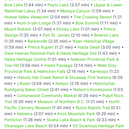
Bow Lake
(1:44 min) •
Peyto Lake
(3:57 min) •
Upper & Lower
Waterfowl Lakes
(1:34 min) •
Mistaya Canyon
(1:09 min) •
Howse Valley Viewpoint
(2:04 min) •
The Crossing Resort
(1:21
min) •
Num-ti-jah-Lodge
(1:37 min) •
Bow Summit
(1:11 min) •
Mount Robson
(3:07 min) •
Kinney Lake
(1:01 min) •
Prince
George
(1:25 min) •
Fort St. James
(2:10 min) •
Bowron Lake
(1:25 min) •
Barkerville
(2:35 min) •
'Ksan Historical Village
(1:59 min) •
Prince Rupert
(1:21 min) •
Haida Gwaii
(3:00 min) •
Gwai Haanas National Park & Haida Heritage Site
(1:43 min) •
Haida Heritage Centre
(1:01 min) •
Naikoon Provincial Park &
Tow Hill
(3:08 min) •
Inside Passage
(2:14 min) •
Wells Gray
Provincial Park & Helmcken Falls
(2:16 min) •
Kamloops
(1:23
min) •
Historic Hat Creek Ranch & Shuswap First Nations
(6:39
min) •
Lillooet
(3:09 min) •
Nelson
(2:16 min) •
Historischer
Rundgang Baker Street
(2:41 min) •
Nelson's Kunstszene
(1:03
min) •
Cottonwood Community Market
(0:39 min) •
Pulpit Rock
Trail
(0:30 min) •
Museum of Northern B.C.
(1:21 min) •
North
Pacific Cannery Museum
(1:40 min) •
Butze Rapids Trail
(0:51
min) •
Kelowna
(2:07 min) •
Knox Mountain Park
(0:29 min) •
Penticton
(1:28 min) •
Skaha Lake Beach & Park
(0:33 min) •
Okanagan Lake Beach
(0:54 min) •
SS Sicamous Heritage Park