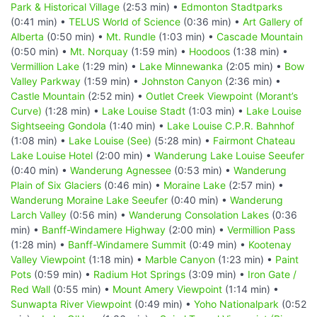
Park & Historical Village
(2:53 min) •
Edmonton Stadtparks
(0:41 min) •
TELUS World of Science
(0:36 min) •
Art Gallery of
Alberta
(0:50 min) •
Mt. Rundle
(1:03 min) •
Cascade Mountain
(0:50 min) •
Mt. Norquay
(1:59 min) •
Hoodoos
(1:38 min) •
Vermillion Lake
(1:29 min) •
Lake Minnewanka
(2:05 min) •
Bow
Valley Parkway
(1:59 min) •
Johnston Canyon
(2:36 min) •
Castle Mountain
(2:52 min) •
Outlet Creek Viewpoint (Morant’s
Curve)
(1:28 min) •
Lake Louise Stadt
(1:03 min) •
Lake Louise
Sightseeing Gondola
(1:40 min) •
Lake Louise C.P.R. Bahnhof
(1:08 min) •
Lake Louise (See)
(5:28 min) •
Fairmont Chateau
Lake Louise Hotel
(2:00 min) •
Wanderung Lake Louise Seeufer
(0:40 min) •
Wanderung Agnessee
(0:53 min) •
Wanderung
Plain of Six Glaciers
(0:46 min) •
Moraine Lake
(2:57 min) •
Wanderung Moraine Lake Seeufer
(0:40 min) •
Wanderung
Larch Valley
(0:56 min) •
Wanderung Consolation Lakes
(0:36
min) •
Banff-Windamere Highway
(2:00 min) •
Vermillion Pass
(1:28 min) •
Banff-Windamere Summit
(0:49 min) •
Kootenay
Valley Viewpoint
(1:18 min) •
Marble Canyon
(1:23 min) •
Paint
Pots
(0:59 min) •
Radium Hot Springs
(3:09 min) •
Iron Gate /
Red Wall
(0:55 min) •
Mount Amery Viewpoint
(1:14 min) •
Sunwapta River Viewpoint
(0:49 min) •
Yoho Nationalpark
(0:52