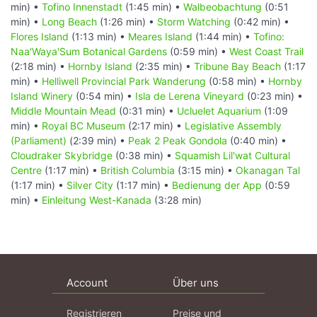
min) •
Tofino Innenstadt
(1:45 min) •
Walbeobachtung
(0:51
min) •
Long Beach
(1:26 min) •
Storm Watching
(0:42 min) •
Flores Island
(1:13 min) •
Meares Island
(1:44 min) •
Tofino:
Naa'Waya'Sum Botanical Gardens
(0:59 min) •
West Coast Trail
(2:18 min) •
Hornby Island
(2:35 min) •
Tribune Bay Beach
(1:17
min) •
Helliwell Provincial Park Wanderung
(0:58 min) •
Hornby
Island Winery
(0:54 min) •
Isla de Lerena Vineyard
(0:23 min) •
Middle Mountain Mead
(0:31 min) •
Ucluelet Aquarium
(1:09
min) •
Royal BC Museum
(2:17 min) •
Legislative Assembly
(Parliament)
(2:39 min) •
Peak 2 Peak Gondola
(0:40 min) •
Cloudraker Skybridge
(0:38 min) •
Squamish Lil'wat Cultural
Centre
(1:17 min) •
British Columbia
(3:15 min) •
Okanagan Tal
(1:17 min) •
Silver City
(1:17 min) •
Bedienung der App
(0:59
min) •
Einleitung West-Kanada
(3:28 min)
Account
Über uns
Registrieren
Preise und