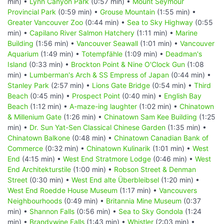
min) •
Lynn Canyon Park
(0:57 min) •
Mount Seymour
Provincial Park
(0:59 min) •
Grouse Mountain
(1:55 min) •
Greater Vancouver Zoo
(0:44 min) •
Sea to Sky Highway
(0:55
min) •
Capilano River Salmon Hatchery
(1:11 min) •
Marine
Building
(1:56 min) •
Vancouver Seawall
(1:01 min) •
Vancouver
Aquarium
(1:49 min) •
Totempfähle
(1:09 min) •
Deadman's
Island
(0:33 min) •
Brockton Point & Nine O'Clock Gun
(1:08
min) •
Lumberman's Arch & SS Empress of Japan
(0:44 min) •
Stanley Park
(2:57 min) •
Lions Gate Bridge
(0:54 min) •
Third
Beach
(0:45 min) •
Prospect Point
(0:40 min) •
English Bay
Beach
(1:12 min) •
A-maze-ing laughter
(1:02 min) •
Chinatown
& Millenium Gate
(1:26 min) •
Chinatown Sam Kee Building
(1:25
min) •
Dr. Sun Yat-Sen Classical Chinese Garden
(1:35 min) •
Chinatown Balkone
(0:48 min) •
Chinatown Canadian Bank of
Commerce
(0:32 min) •
Chinatown Kulinarik
(1:01 min) •
West
End
(4:15 min) •
West End Stratmore Lodge
(0:46 min) •
West
End Architekturstile
(1:00 min) •
Robson Street & Denman
Street
(0:30 min) •
West End alte Überbleibsel
(1:20 min) •
West End Roedde House Museum
(1:17 min) •
Vancouvers
Neighbourhoods
(0:49 min) •
Britannia Mine Museum
(0:37
min) •
Shannon Falls
(0:56 min) •
Sea to Sky Gondola
(1:24
min) •
Brandywine Falls
(1:43 min) •
Whistler
(2:03 min) •