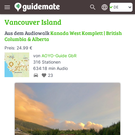
search
language
menu
Vancouver Island
Aus dem Audiowalk
Kanada West Komplett | British
Columbia & Alberta
Preis: 24.99 €
von
AOYO-Guide GbR
316 Stationen
634:18 min Audio
directions_car
favorite
23