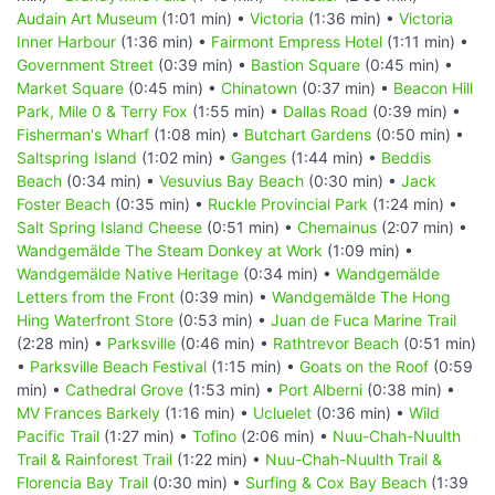
Audain Art Museum
(1:01 min) •
Victoria
(1:36 min) •
Victoria
Inner Harbour
(1:36 min) •
Fairmont Empress Hotel
(1:11 min) •
Government Street
(0:39 min) •
Bastion Square
(0:45 min) •
Market Square
(0:45 min) •
Chinatown
(0:37 min) •
Beacon Hill
Park, Mile 0 & Terry Fox
(1:55 min) •
Dallas Road
(0:39 min) •
Fisherman's Wharf
(1:08 min) •
Butchart Gardens
(0:50 min) •
Saltspring Island
(1:02 min) •
Ganges
(1:44 min) •
Beddis
Beach
(0:34 min) •
Vesuvius Bay Beach
(0:30 min) •
Jack
Foster Beach
(0:35 min) •
Ruckle Provincial Park
(1:24 min) •
Salt Spring Island Cheese
(0:51 min) •
Chemainus
(2:07 min) •
Wandgemälde The Steam Donkey at Work
(1:09 min) •
Wandgemälde Native Heritage
(0:34 min) •
Wandgemälde
Letters from the Front
(0:39 min) •
Wandgemälde The Hong
Hing Waterfront Store
(0:53 min) •
Juan de Fuca Marine Trail
(2:28 min) •
Parksville
(0:46 min) •
Rathtrevor Beach
(0:51 min)
•
Parksville Beach Festival
(1:15 min) •
Goats on the Roof
(0:59
min) •
Cathedral Grove
(1:53 min) •
Port Alberni
(0:38 min) •
MV Frances Barkely
(1:16 min) •
Ucluelet
(0:36 min) •
Wild
Pacific Trail
(1:27 min) •
Tofino
(2:06 min) •
Nuu-Chah-Nuulth
Trail & Rainforest Trail
(1:22 min) •
Nuu-Chah-Nuulth Trail &
Florencia Bay Trail
(0:30 min) •
Surfing & Cox Bay Beach
(1:39