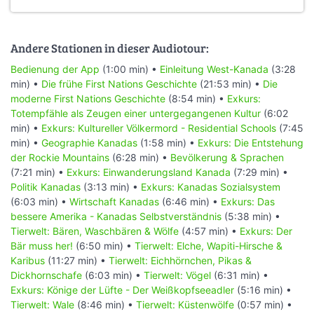
Andere Stationen in dieser Audiotour:
Bedienung der App
(1:00 min) •
Einleitung West-Kanada
(3:28
min) •
Die frühe First Nations Geschichte
(21:53 min) •
Die
moderne First Nations Geschichte
(8:54 min) •
Exkurs:
Totempfähle als Zeugen einer untergegangenen Kultur
(6:02
min) •
Exkurs: Kultureller Völkermord - Residential Schools
(7:45
min) •
Geographie Kanadas
(1:58 min) •
Exkurs: Die Entstehung
der Rockie Mountains
(6:28 min) •
Bevölkerung & Sprachen
(7:21 min) •
Exkurs: Einwanderungsland Kanada
(7:29 min) •
Politik Kanadas
(3:13 min) •
Exkurs: Kanadas Sozialsystem
(6:03 min) •
Wirtschaft Kanadas
(6:46 min) •
Exkurs: Das
bessere Amerika - Kanadas Selbstverständnis
(5:38 min) •
Tierwelt: Bären, Waschbären & Wölfe
(4:57 min) •
Exkurs: Der
Bär muss her!
(6:50 min) •
Tierwelt: Elche, Wapiti-Hirsche &
Karibus
(11:27 min) •
Tierwelt: Eichhörnchen, Pikas &
Dickhornschafe
(6:03 min) •
Tierwelt: Vögel
(6:31 min) •
Exkurs: Könige der Lüfte - Der Weißkopfseeadler
(5:16 min) •
Tierwelt: Wale
(8:46 min) •
Tierwelt: Küstenwölfe
(0:57 min) •