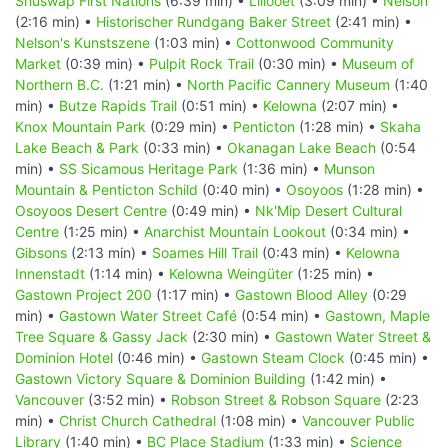
Shuswap First Nations
(6:39 min) •
Lillooet
(3:09 min) •
Nelson
(2:16 min) •
Historischer Rundgang Baker Street
(2:41 min) •
Nelson's Kunstszene
(1:03 min) •
Cottonwood Community
Market
(0:39 min) •
Pulpit Rock Trail
(0:30 min) •
Museum of
Northern B.C.
(1:21 min) •
North Pacific Cannery Museum
(1:40
min) •
Butze Rapids Trail
(0:51 min) •
Kelowna
(2:07 min) •
Knox Mountain Park
(0:29 min) •
Penticton
(1:28 min) •
Skaha
Lake Beach & Park
(0:33 min) •
Okanagan Lake Beach
(0:54
min) •
SS Sicamous Heritage Park
(1:36 min) •
Munson
Mountain & Penticton Schild
(0:40 min) •
Osoyoos
(1:28 min) •
Osoyoos Desert Centre
(0:49 min) •
Nk'Mip Desert Cultural
Centre
(1:25 min) •
Anarchist Mountain Lookout
(0:34 min) •
Gibsons
(2:13 min) •
Soames Hill Trail
(0:43 min) •
Kelowna
Innenstadt
(1:14 min) •
Kelowna Weingüter
(1:25 min) •
Gastown Project 200
(1:17 min) •
Gastown Blood Alley
(0:29
min) •
Gastown Water Street Café
(0:54 min) •
Gastown, Maple
Tree Square & Gassy Jack
(2:30 min) •
Gastown Water Street &
Dominion Hotel
(0:46 min) •
Gastown Steam Clock
(0:45 min) •
Gastown Victory Square & Dominion Building
(1:42 min) •
Vancouver
(3:52 min) •
Robson Street & Robson Square
(2:23
min) •
Christ Church Cathedral
(1:08 min) •
Vancouver Public
Library
(1:40 min) •
BC Place Stadium
(1:33 min) •
Science