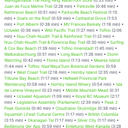
Wandgemälde The Hong Hing Waterfront Store
(0:53 min) •
Juan de Fuca Marine Trail
(2:28 min) •
Parksville
(0:46 min) •
Rathtrevor Beach
(0:51 min) •
Parksville Beach Festival
(1:15
min) •
Goats on the Roof
(0:59 min) •
Cathedral Grove
(1:53
min) •
Port Alberni
(0:38 min) •
MV Frances Barkely
(1:16 min) •
Ucluelet
(0:36 min) •
Wild Pacific Trail
(1:27 min) •
Tofino
(2:06
min) •
Nuu-Chah-Nuulth Trail & Rainforest Trail
(1:22 min) •
Nuu-Chah-Nuulth Trail & Florencia Bay Trail
(0:30 min) •
Surfing
& Cox Bay Beach
(1:39 min) •
Tofino Innenstadt
(1:45 min) •
Walbeobachtung
(0:51 min) •
Long Beach
(1:26 min) •
Storm
Watching
(0:42 min) •
Flores Island
(1:13 min) •
Meares Island
(1:44 min) •
Tofino: Naa'Waya'Sum Botanical Gardens
(0:59
min) •
West Coast Trail
(2:18 min) •
Hornby Island
(2:35 min) •
Tribune Bay Beach
(1:17 min) •
Helliwell Provincial Park
Wanderung
(0:58 min) •
Hornby Island Winery
(0:54 min) •
Isla
de Lerena Vineyard
(0:23 min) •
Middle Mountain Mead
(0:31
min) •
Ucluelet Aquarium
(1:09 min) •
Royal BC Museum
(2:17
min) •
Legislative Assembly (Parliament)
(2:39 min) •
Peak 2
Peak Gondola
(0:40 min) •
Cloudraker Skybridge
(0:38 min) •
Squamish Lil'wat Cultural Centre
(1:17 min) •
British Columbia
(3:15 min) •
Okanagan Tal
(1:17 min) •
Silver City
(1:17 min) •
Bedienung der App
(0:59 min) •
Einleitung West-Kanada
(3:28