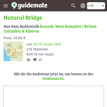
search
language
menu
Natural Bridge
Aus dem Audiowalk
Kanada West Komplett | British
Columbia & Alberta
Preis: 24.99 €
von
AOYO-Guide GbR
316 Stationen
634:18 min Audio
directions_car
favorite
23
Hör dir die Audiotour jetzt an, am besten in der
Großansicht
.