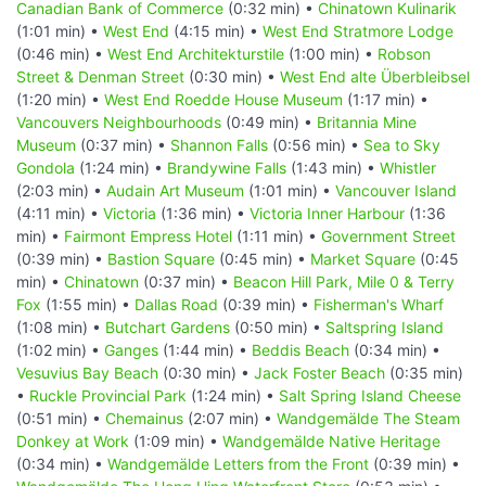
Canadian Bank of Commerce
(0:32 min) •
Chinatown Kulinarik
(1:01 min) •
West End
(4:15 min) •
West End Stratmore Lodge
(0:46 min) •
West End Architekturstile
(1:00 min) •
Robson
Street & Denman Street
(0:30 min) •
West End alte Überbleibsel
(1:20 min) •
West End Roedde House Museum
(1:17 min) •
Vancouvers Neighbourhoods
(0:49 min) •
Britannia Mine
Museum
(0:37 min) •
Shannon Falls
(0:56 min) •
Sea to Sky
Gondola
(1:24 min) •
Brandywine Falls
(1:43 min) •
Whistler
(2:03 min) •
Audain Art Museum
(1:01 min) •
Vancouver Island
(4:11 min) •
Victoria
(1:36 min) •
Victoria Inner Harbour
(1:36
min) •
Fairmont Empress Hotel
(1:11 min) •
Government Street
(0:39 min) •
Bastion Square
(0:45 min) •
Market Square
(0:45
min) •
Chinatown
(0:37 min) •
Beacon Hill Park, Mile 0 & Terry
Fox
(1:55 min) •
Dallas Road
(0:39 min) •
Fisherman's Wharf
(1:08 min) •
Butchart Gardens
(0:50 min) •
Saltspring Island
(1:02 min) •
Ganges
(1:44 min) •
Beddis Beach
(0:34 min) •
Vesuvius Bay Beach
(0:30 min) •
Jack Foster Beach
(0:35 min)
•
Ruckle Provincial Park
(1:24 min) •
Salt Spring Island Cheese
(0:51 min) •
Chemainus
(2:07 min) •
Wandgemälde The Steam
Donkey at Work
(1:09 min) •
Wandgemälde Native Heritage
(0:34 min) •
Wandgemälde Letters from the Front
(0:39 min) •