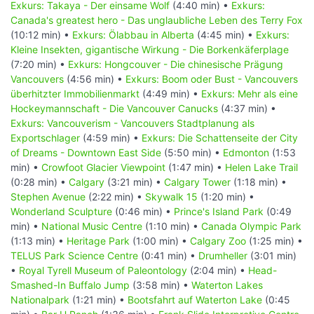
Exkurs: Takaya - Der einsame Wolf
(4:40 min) •
Exkurs:
Canada's greatest hero - Das unglaubliche Leben des Terry Fox
(10:12 min) •
Exkurs: Ölabbau in Alberta
(4:45 min) •
Exkurs:
Kleine Insekten, gigantische Wirkung - Die Borkenkäferplage
(7:20 min) •
Exkurs: Hongcouver - Die chinesische Prägung
Vancouvers
(4:56 min) •
Exkurs: Boom oder Bust - Vancouvers
überhitzter Immobilienmarkt
(4:49 min) •
Exkurs: Mehr als eine
Hockeymannschaft - Die Vancouver Canucks
(4:37 min) •
Exkurs: Vancouverism - Vancouvers Stadtplanung als
Exportschlager
(4:59 min) •
Exkurs: Die Schattenseite der City
of Dreams - Downtown East Side
(5:50 min) •
Edmonton
(1:53
min) •
Crowfoot Glacier Viewpoint
(1:47 min) •
Helen Lake Trail
(0:28 min) •
Calgary
(3:21 min) •
Calgary Tower
(1:18 min) •
Stephen Avenue
(2:22 min) •
Skywalk 15
(1:20 min) •
Wonderland Sculpture
(0:46 min) •
Prince's Island Park
(0:49
min) •
National Music Centre
(1:10 min) •
Canada Olympic Park
(1:13 min) •
Heritage Park
(1:00 min) •
Calgary Zoo
(1:25 min) •
TELUS Park Science Centre
(0:41 min) •
Drumheller
(3:01 min)
•
Royal Tyrell Museum of Paleontology
(2:04 min) •
Head-
Smashed-In Buffalo Jump
(3:58 min) •
Waterton Lakes
Nationalpark
(1:21 min) •
Bootsfahrt auf Waterton Lake
(0:45