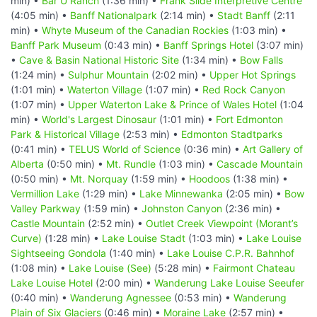
min) •
Bar U Ranch
(1:36 min) •
Frank Slide Interpretive Centre
(4:05 min) •
Banff Nationalpark
(2:14 min) •
Stadt Banff
(2:11
min) •
Whyte Museum of the Canadian Rockies
(1:03 min) •
Banff Park Museum
(0:43 min) •
Banff Springs Hotel
(3:07 min)
•
Cave & Basin National Historic Site
(1:34 min) •
Bow Falls
(1:24 min) •
Sulphur Mountain
(2:02 min) •
Upper Hot Springs
(1:01 min) •
Waterton Village
(1:07 min) •
Red Rock Canyon
(1:07 min) •
Upper Waterton Lake & Prince of Wales Hotel
(1:04
min) •
World's Largest Dinosaur
(1:01 min) •
Fort Edmonton
Park & Historical Village
(2:53 min) •
Edmonton Stadtparks
(0:41 min) •
TELUS World of Science
(0:36 min) •
Art Gallery of
Alberta
(0:50 min) •
Mt. Rundle
(1:03 min) •
Cascade Mountain
(0:50 min) •
Mt. Norquay
(1:59 min) •
Hoodoos
(1:38 min) •
Vermillion Lake
(1:29 min) •
Lake Minnewanka
(2:05 min) •
Bow
Valley Parkway
(1:59 min) •
Johnston Canyon
(2:36 min) •
Castle Mountain
(2:52 min) •
Outlet Creek Viewpoint (Morant’s
Curve)
(1:28 min) •
Lake Louise Stadt
(1:03 min) •
Lake Louise
Sightseeing Gondola
(1:40 min) •
Lake Louise C.P.R. Bahnhof
(1:08 min) •
Lake Louise (See)
(5:28 min) •
Fairmont Chateau
Lake Louise Hotel
(2:00 min) •
Wanderung Lake Louise Seeufer
(0:40 min) •
Wanderung Agnessee
(0:53 min) •
Wanderung
Plain of Six Glaciers
(0:46 min) •
Moraine Lake
(2:57 min) •