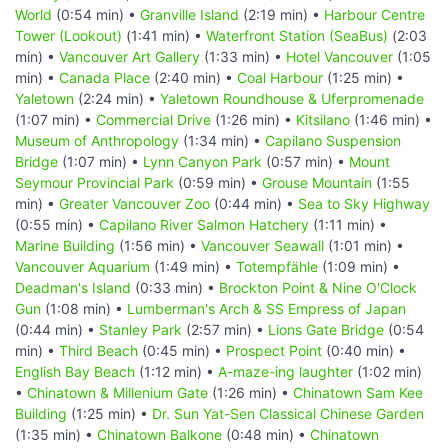
World
(0:54 min) •
Granville Island
(2:19 min) •
Harbour Centre
Tower (Lookout)
(1:41 min) •
Waterfront Station (SeaBus)
(2:03
min) •
Vancouver Art Gallery
(1:33 min) •
Hotel Vancouver
(1:05
min) •
Canada Place
(2:40 min) •
Coal Harbour
(1:25 min) •
Yaletown
(2:24 min) •
Yaletown Roundhouse & Uferpromenade
(1:07 min) •
Commercial Drive
(1:26 min) •
Kitsilano
(1:46 min) •
Museum of Anthropology
(1:34 min) •
Capilano Suspension
Bridge
(1:07 min) •
Lynn Canyon Park
(0:57 min) •
Mount
Seymour Provincial Park
(0:59 min) •
Grouse Mountain
(1:55
min) •
Greater Vancouver Zoo
(0:44 min) •
Sea to Sky Highway
(0:55 min) •
Capilano River Salmon Hatchery
(1:11 min) •
Marine Building
(1:56 min) •
Vancouver Seawall
(1:01 min) •
Vancouver Aquarium
(1:49 min) •
Totempfähle
(1:09 min) •
Deadman's Island
(0:33 min) •
Brockton Point & Nine O'Clock
Gun
(1:08 min) •
Lumberman's Arch & SS Empress of Japan
(0:44 min) •
Stanley Park
(2:57 min) •
Lions Gate Bridge
(0:54
min) •
Third Beach
(0:45 min) •
Prospect Point
(0:40 min) •
English Bay Beach
(1:12 min) •
A-maze-ing laughter
(1:02 min)
•
Chinatown & Millenium Gate
(1:26 min) •
Chinatown Sam Kee
Building
(1:25 min) •
Dr. Sun Yat-Sen Classical Chinese Garden
(1:35 min) •
Chinatown Balkone
(0:48 min) •
Chinatown