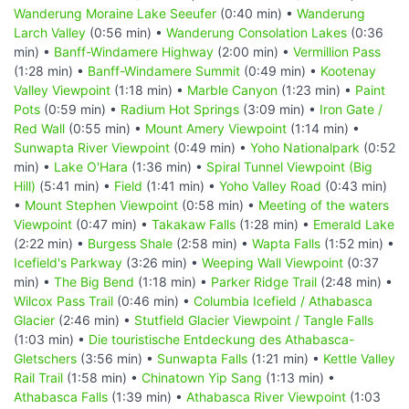
Wanderung Moraine Lake Seeufer
(0:40 min) •
Wanderung
Larch Valley
(0:56 min) •
Wanderung Consolation Lakes
(0:36
min) •
Banff-Windamere Highway
(2:00 min) •
Vermillion Pass
(1:28 min) •
Banff-Windamere Summit
(0:49 min) •
Kootenay
Valley Viewpoint
(1:18 min) •
Marble Canyon
(1:23 min) •
Paint
Pots
(0:59 min) •
Radium Hot Springs
(3:09 min) •
Iron Gate /
Red Wall
(0:55 min) •
Mount Amery Viewpoint
(1:14 min) •
Sunwapta River Viewpoint
(0:49 min) •
Yoho Nationalpark
(0:52
min) •
Lake O'Hara
(1:36 min) •
Spiral Tunnel Viewpoint (Big
Hill)
(5:41 min) •
Field
(1:41 min) •
Yoho Valley Road
(0:43 min)
•
Mount Stephen Viewpoint
(0:58 min) •
Meeting of the waters
Viewpoint
(0:47 min) •
Takakaw Falls
(1:28 min) •
Emerald Lake
(2:22 min) •
Burgess Shale
(2:58 min) •
Wapta Falls
(1:52 min) •
Icefield's Parkway
(3:26 min) •
Weeping Wall Viewpoint
(0:37
min) •
The Big Bend
(1:18 min) •
Parker Ridge Trail
(2:48 min) •
Wilcox Pass Trail
(0:46 min) •
Columbia Icefield / Athabasca
Glacier
(2:46 min) •
Stutfield Glacier Viewpoint / Tangle Falls
(1:03 min) •
Die touristische Entdeckung des Athabasca-
Gletschers
(3:56 min) •
Sunwapta Falls
(1:21 min) •
Kettle Valley
Rail Trail
(1:58 min) •
Chinatown Yip Sang
(1:13 min) •
Athabasca Falls
(1:39 min) •
Athabasca River Viewpoint
(1:03