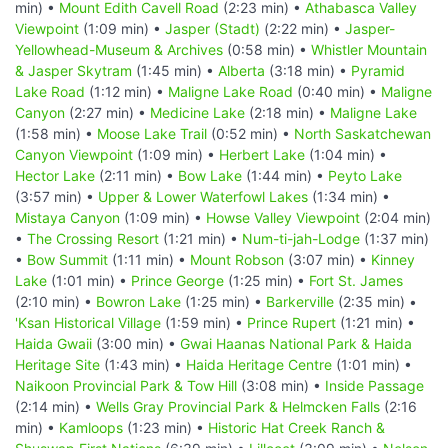
min) •
Mount Edith Cavell Road
(2:23 min) •
Athabasca Valley
Viewpoint
(1:09 min) •
Jasper (Stadt)
(2:22 min) •
Jasper-
Yellowhead-Museum & Archives
(0:58 min) •
Whistler Mountain
& Jasper Skytram
(1:45 min) •
Alberta
(3:18 min) •
Pyramid
Lake Road
(1:12 min) •
Maligne Lake Road
(0:40 min) •
Maligne
Canyon
(2:27 min) •
Medicine Lake
(2:18 min) •
Maligne Lake
(1:58 min) •
Moose Lake Trail
(0:52 min) •
North Saskatchewan
Canyon Viewpoint
(1:09 min) •
Herbert Lake
(1:04 min) •
Hector Lake
(2:11 min) •
Bow Lake
(1:44 min) •
Peyto Lake
(3:57 min) •
Upper & Lower Waterfowl Lakes
(1:34 min) •
Mistaya Canyon
(1:09 min) •
Howse Valley Viewpoint
(2:04 min)
•
The Crossing Resort
(1:21 min) •
Num-ti-jah-Lodge
(1:37 min)
•
Bow Summit
(1:11 min) •
Mount Robson
(3:07 min) •
Kinney
Lake
(1:01 min) •
Prince George
(1:25 min) •
Fort St. James
(2:10 min) •
Bowron Lake
(1:25 min) •
Barkerville
(2:35 min) •
'Ksan Historical Village
(1:59 min) •
Prince Rupert
(1:21 min) •
Haida Gwaii
(3:00 min) •
Gwai Haanas National Park & Haida
Heritage Site
(1:43 min) •
Haida Heritage Centre
(1:01 min) •
Naikoon Provincial Park & Tow Hill
(3:08 min) •
Inside Passage
(2:14 min) •
Wells Gray Provincial Park & Helmcken Falls
(2:16
min) •
Kamloops
(1:23 min) •
Historic Hat Creek Ranch &