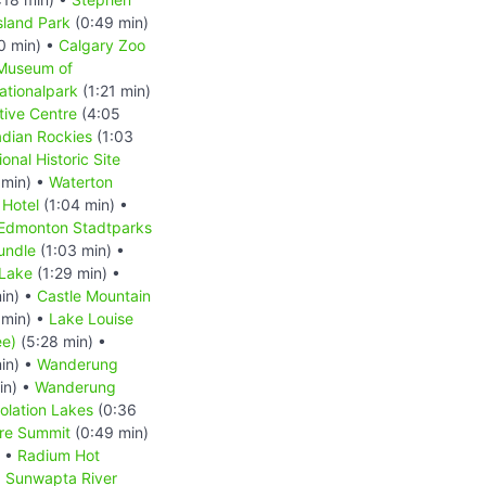
Island Park
(0:49 min)
0 min) •
Calgary Zoo
 Museum of
ationalpark
(1:21 min)
tive Centre
(4:05
dian Rockies
(1:03
onal Historic Site
 min) •
Waterton
 Hotel
(1:04 min) •
Edmonton Stadtparks
undle
(1:03 min) •
 Lake
(1:29 min) •
in) •
Castle Mountain
 min) •
Lake Louise
ee)
(5:28 min) •
in) •
Wanderung
in) •
Wanderung
lation Lakes
(0:36
re Summit
(0:49 min)
) •
Radium Hot
•
Sunwapta River