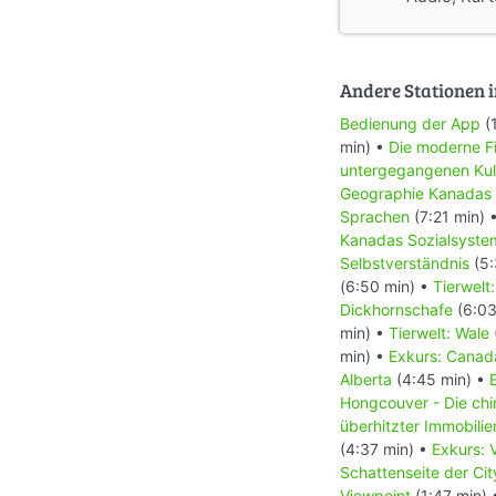
Andere Stationen i
Bedienung der App
(
min) •
Die moderne Fi
untergegangenen Kul
Geographie Kanadas
Sprachen
(7:21 min) 
Kanadas Sozialsyste
Selbstverständnis
(5:
(6:50 min) •
Tierwelt
Dickhornschafe
(6:03
min) •
Tierwelt: Wale
min) •
Exkurs: Canada
Alberta
(4:45 min) •
Hongcouver - Die ch
überhitzter Immobili
(4:37 min) •
Exkurs: 
Schattenseite der Ci
Viewpoint
(1:47 min)