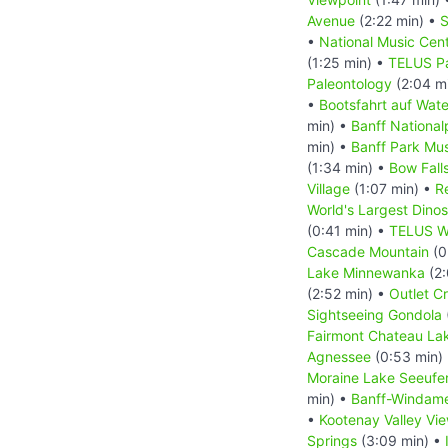
Avenue
(2:22 min) •
S
•
National Music Cen
(1:25 min) •
TELUS Pa
Paleontology
(2:04 m
•
Bootsfahrt auf Wat
min) •
Banff National
min) •
Banff Park M
(1:34 min) •
Bow Fall
Village
(1:07 min) •
R
World's Largest Dino
(0:41 min) •
TELUS Wo
Cascade Mountain
(0
Lake Minnewanka
(2:
(2:52 min) •
Outlet C
Sightseeing Gondola
Fairmont Chateau Lak
Agnessee
(0:53 min)
Moraine Lake Seeufe
min) •
Banff-Windam
•
Kootenay Valley Vi
Springs
(3:09 min) •