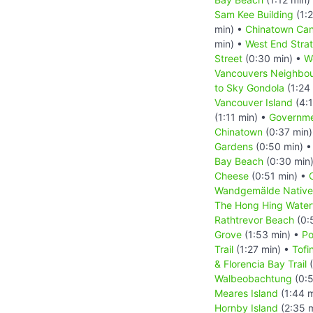
Sam Kee Building
(1:
min) •
Chinatown Ca
min) •
West End Stra
Street
(0:30 min) •
W
Vancouvers Neighbo
to Sky Gondola
(1:24
Vancouver Island
(4:1
(1:11 min) •
Governme
Chinatown
(0:37 min
Gardens
(0:50 min) 
Bay Beach
(0:30 min
Cheese
(0:51 min) •
Wandgemälde Native
The Hong Hing Waterf
Rathtrevor Beach
(0:
Grove
(1:53 min) •
Po
Trail
(1:27 min) •
Tofi
& Florencia Bay Trail
(
Walbeobachtung
(0:5
Meares Island
(1:44 
Hornby Island
(2:35 