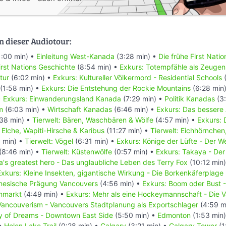
n dieser Audiotour:
1:00 min) •
Einleitung West-Kanada
(3:28 min) •
Die frühe First Nati
rst Nations Geschichte
(8:54 min) •
Exkurs: Totempfähle als Zeugen
tur
(6:02 min) •
Exkurs: Kultureller Völkermord - Residential Schools
(
(1:58 min) •
Exkurs: Die Entstehung der Rockie Mountains
(6:28 min
•
Exkurs: Einwanderungsland Kanada
(7:29 min) •
Politik Kanadas
(3:
m
(6:03 min) •
Wirtschaft Kanadas
(6:46 min) •
Exkurs: Das bessere
38 min) •
Tierwelt: Bären, Waschbären & Wölfe
(4:57 min) •
Exkurs: 
: Elche, Wapiti-Hirsche & Karibus
(11:27 min) •
Tierwelt: Eichhörnchen
 min) •
Tierwelt: Vögel
(6:31 min) •
Exkurs: Könige der Lüfte - Der 
(8:46 min) •
Tierwelt: Küstenwölfe
(0:57 min) •
Exkurs: Takaya - Der
's greatest hero - Das unglaubliche Leben des Terry Fox
(10:12 min
Exkurs: Kleine Insekten, gigantische Wirkung - Die Borkenkäferplage
inesische Prägung Vancouvers
(4:56 min) •
Exkurs: Boom oder Bust 
enmarkt
(4:49 min) •
Exkurs: Mehr als eine Hockeymannschaft - Die
Vancouverism - Vancouvers Stadtplanung als Exportschlager
(4:59 m
ty of Dreams - Downtown East Side
(5:50 min) •
Edmonton
(1:53 min
 •
Helen Lake Trail
(0:28 min) •
Calgary
(3:21 min) •
Calgary Tower
(1