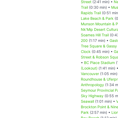
Street
(2:41 min) •
Ne
Trail
(0:30 min) •
Mus
Rapids Trail
(0:51 min
Lake Beach & Park
(0
Munson Mountain & Pe
Nk'Mip Desert Cultur
Soames Hill Trail
(0:4
200
(1:17 min) •
Gast
Tree Square & Gassy
Clock
(0:45 min) •
Ga
Street & Robson Squ
•
BC Place Stadium
(
(Lookout)
(1:41 min) 
Vancouver
(1:05 min)
Roundhouse & Uferp
Anthropology
(1:34 m
Seymour Provincial P
Sky Highway
(0:55 m
Seawall
(1:01 min) •
Brockton Point & Nin
Park
(2:57 min) •
Lio
Bay Beach
(1:12 min)