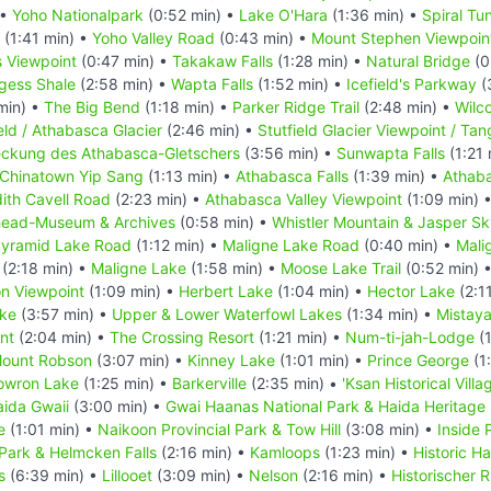
 •
Yoho Nationalpark
(0:52 min) •
Lake O'Hara
(1:36 min) •
Spiral Tu
(1:41 min) •
Yoho Valley Road
(0:43 min) •
Mount Stephen Viewpoin
s Viewpoint
(0:47 min) •
Takakaw Falls
(1:28 min) •
Natural Bridge
(0
gess Shale
(2:58 min) •
Wapta Falls
(1:52 min) •
Icefield's Parkway
(
min) •
The Big Bend
(1:18 min) •
Parker Ridge Trail
(2:48 min) •
Wilco
eld / Athabasca Glacier
(2:46 min) •
Stutfield Glacier Viewpoint / Tang
deckung des Athabasca-Gletschers
(3:56 min) •
Sunwapta Falls
(1:21 
Chinatown Yip Sang
(1:13 min) •
Athabasca Falls
(1:39 min) •
Athaba
ith Cavell Road
(2:23 min) •
Athabasca Valley Viewpoint
(1:09 min) 
head-Museum & Archives
(0:58 min) •
Whistler Mountain & Jasper S
yramid Lake Road
(1:12 min) •
Maligne Lake Road
(0:40 min) •
Mali
(2:18 min) •
Maligne Lake
(1:58 min) •
Moose Lake Trail
(0:52 min) 
n Viewpoint
(1:09 min) •
Herbert Lake
(1:04 min) •
Hector Lake
(2:1
ake
(3:57 min) •
Upper & Lower Waterfowl Lakes
(1:34 min) •
Mistay
nt
(2:04 min) •
The Crossing Resort
(1:21 min) •
Num-ti-jah-Lodge
(1
ount Robson
(3:07 min) •
Kinney Lake
(1:01 min) •
Prince George
(1
owron Lake
(1:25 min) •
Barkerville
(2:35 min) •
'Ksan Historical Villa
ida Gwaii
(3:00 min) •
Gwai Haanas National Park & Haida Heritage 
e
(1:01 min) •
Naikoon Provincial Park & Tow Hill
(3:08 min) •
Inside
 Park & Helmcken Falls
(2:16 min) •
Kamloops
(1:23 min) •
Historic H
s
(6:39 min) •
Lillooet
(3:09 min) •
Nelson
(2:16 min) •
Historischer