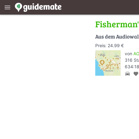
menu
Fisherman
Aus dem Audiowa
Preis: 24.99 €
von
AO
316 St
634:18
directions_car
favorite