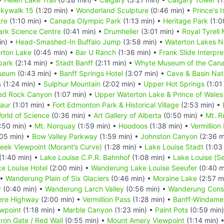
kywalk 15
(1:20 min) •
Wonderland Sculpture
(0:46 min) •
Prince's 
tre
(1:10 min) •
Canada Olympic Park
(1:13 min) •
Heritage Park
(1:0
rk Science Centre
(0:41 min) •
Drumheller
(3:01 min) •
Royal Tyrell
in) •
Head-Smashed-In Buffalo Jump
(3:58 min) •
Waterton Lakes N
erton Lake
(0:45 min) •
Bar U Ranch
(1:36 min) •
Frank Slide Interpre
park
(2:14 min) •
Stadt Banff
(2:11 min) •
Whyte Museum of the Cana
useum
(0:43 min) •
Banff Springs Hotel
(3:07 min) •
Cave & Basin Nati
s
(1:24 min) •
Sulphur Mountain
(2:02 min) •
Upper Hot Springs
(1:01
ed Rock Canyon
(1:07 min) •
Upper Waterton Lake & Prince of Wales
saur
(1:01 min) •
Fort Edmonton Park & Historical Village
(2:53 min) •
rld of Science
(0:36 min) •
Art Gallery of Alberta
(0:50 min) •
Mt. R
:50 min) •
Mt. Norquay
(1:59 min) •
Hoodoos
(1:38 min) •
Vermillion
05 min) •
Bow Valley Parkway
(1:59 min) •
Johnston Canyon
(2:36 m
reek Viewpoint (Morant’s Curve)
(1:28 min) •
Lake Louise Stadt
(1:03
(1:40 min) •
Lake Louise C.P.R. Bahnhof
(1:08 min) •
Lake Louise (S
e Louise Hotel
(2:00 min) •
Wanderung Lake Louise Seeufer
(0:40 m
 •
Wanderung Plain of Six Glaciers
(0:46 min) •
Moraine Lake
(2:57 m
r
(0:40 min) •
Wanderung Larch Valley
(0:56 min) •
Wanderung Conso
ere Highway
(2:00 min) •
Vermillion Pass
(1:28 min) •
Banff-Windame
ewpoint
(1:18 min) •
Marble Canyon
(1:23 min) •
Paint Pots
(0:59 min
Iron Gate / Red Wall
(0:55 min) •
Mount Amery Viewpoint
(1:14 min) 