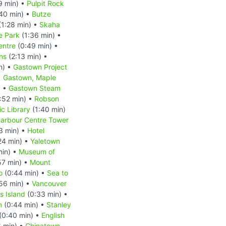
9 min) •
Pulpit Rock
40 min) •
Butze
(1:28 min) •
Skaha
e Park
(1:36 min) •
entre
(0:49 min) •
ns
(2:13 min) •
n) •
Gastown Project
•
Gastown, Maple
) •
Gastown Steam
:52 min) •
Robson
c Library
(1:40 min)
arbour Centre Tower
3 min) •
Hotel
24 min) •
Yaletown
min) •
Museum of
57 min) •
Mount
o
(0:44 min) •
Sea to
56 min) •
Vancouver
 Island
(0:33 min) •
n
(0:44 min) •
Stanley
(0:40 min) •
English
6 min) •
Chinatown