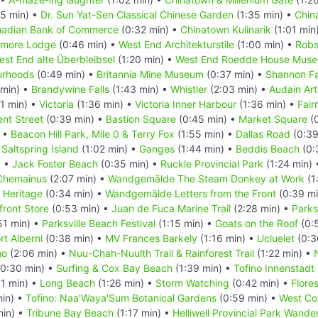
25 min) •
Dr. Sun Yat-Sen Classical Chinese Garden
(1:35 min) •
Chin
nadian Bank of Commerce
(0:32 min) •
Chinatown Kulinarik
(1:01 min
tmore Lodge
(0:46 min) •
West End Architekturstile
(1:00 min) •
Robs
est End alte Überbleibsel
(1:20 min) •
West End Roedde House Mus
urhoods
(0:49 min) •
Britannia Mine Museum
(0:37 min) •
Shannon Fa
 min) •
Brandywine Falls
(1:43 min) •
Whistler
(2:03 min) •
Audain Ar
1 min) •
Victoria
(1:36 min) •
Victoria Inner Harbour
(1:36 min) •
Fair
nt Street
(0:39 min) •
Bastion Square
(0:45 min) •
Market Square
(0
) •
Beacon Hill Park, Mile 0 & Terry Fox
(1:55 min) •
Dallas Road
(0:39
•
Saltspring Island
(1:02 min) •
Ganges
(1:44 min) •
Beddis Beach
(0:
) •
Jack Foster Beach
(0:35 min) •
Ruckle Provincial Park
(1:24 min)
Chemainus
(2:07 min) •
Wandgemälde The Steam Donkey at Work
(1
 Heritage
(0:34 min) •
Wandgemälde Letters from the Front
(0:39 mi
ront Store
(0:53 min) •
Juan de Fuca Marine Trail
(2:28 min) •
Parks
51 min) •
Parksville Beach Festival
(1:15 min) •
Goats on the Roof
(0:
rt Alberni
(0:38 min) •
MV Frances Barkely
(1:16 min) •
Ucluelet
(0:3
no
(2:06 min) •
Nuu-Chah-Nuulth Trail & Rainforest Trail
(1:22 min) •
0:30 min) •
Surfing & Cox Bay Beach
(1:39 min) •
Tofino Innenstadt
1 min) •
Long Beach
(1:26 min) •
Storm Watching
(0:42 min) •
Flores
min) •
Tofino: Naa'Waya'Sum Botanical Gardens
(0:59 min) •
West Coa
min) •
Tribune Bay Beach
(1:17 min) •
Helliwell Provincial Park Wand