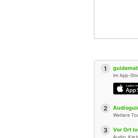
1
guidemate
Im App-Stor
2
Audioguid
Weitere To
3
Vor Ort l
Audio, Karte