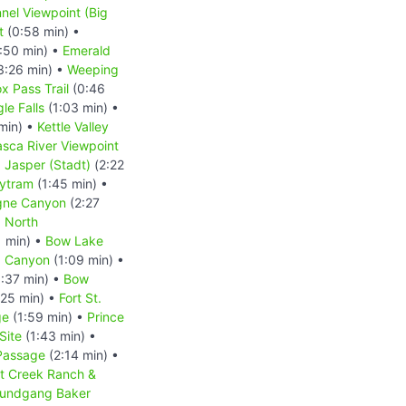
nnel Viewpoint (Big
t
(0:58 min) •
:50 min) •
Emerald
3:26 min) •
Weeping
x Pass Trail
(0:46
le Falls
(1:03 min) •
min) •
Kettle Valley
sca River Viewpoint
•
Jasper (Stadt)
(2:22
kytram
(1:45 min) •
gne Canyon
(2:27
•
North
1 min) •
Bow Lake
a Canyon
(1:09 min) •
:37 min) •
Bow
:25 min) •
Fort St.
ge
(1:59 min) •
Prince
Site
(1:43 min) •
 Passage
(2:14 min) •
at Creek Ranch &
 Rundgang Baker