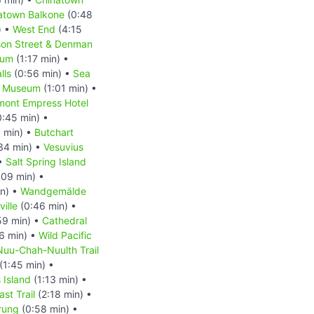
atown Balkone
(0:48
) •
West End
(4:15
on Street & Denman
eum
(1:17 min) •
lls
(0:56 min) •
Sea
t Museum
(1:01 min) •
mont Empress Hotel
:45 min) •
 min) •
Butchart
34 min) •
Vesuvius
 •
Salt Spring Island
:09 min) •
n) •
Wandgemälde
ville
(0:46 min) •
59 min) •
Cathedral
6 min) •
Wild Pacific
Nuu-Chah-Nuulth Trail
(1:45 min) •
 Island
(1:13 min) •
st Trail
(2:18 min) •
erung
(0:58 min) •