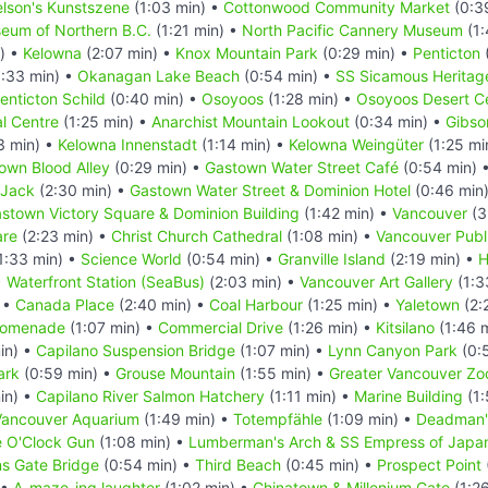
lson's Kunstszene
(1:03 min) •
Cottonwood Community Market
(0:3
eum of Northern B.C.
(1:21 min) •
North Pacific Cannery Museum
(1:
) •
Kelowna
(2:07 min) •
Knox Mountain Park
(0:29 min) •
Penticton
:33 min) •
Okanagan Lake Beach
(0:54 min) •
SS Sicamous Heritag
nticton Schild
(0:40 min) •
Osoyoos
(1:28 min) •
Osoyoos Desert C
al Centre
(1:25 min) •
Anarchist Mountain Lookout
(0:34 min) •
Gibso
3 min) •
Kelowna Innenstadt
(1:14 min) •
Kelowna Weingüter
(1:25 mi
own Blood Alley
(0:29 min) •
Gastown Water Street Café
(0:54 min) 
 Jack
(2:30 min) •
Gastown Water Street & Dominion Hotel
(0:46 min
stown Victory Square & Dominion Building
(1:42 min) •
Vancouver
(3
are
(2:23 min) •
Christ Church Cathedral
(1:08 min) •
Vancouver Publi
1:33 min) •
Science World
(0:54 min) •
Granville Island
(2:19 min) •
H
•
Waterfront Station (SeaBus)
(2:03 min) •
Vancouver Art Gallery
(1:3
 •
Canada Place
(2:40 min) •
Coal Harbour
(1:25 min) •
Yaletown
(2:
romenade
(1:07 min) •
Commercial Drive
(1:26 min) •
Kitsilano
(1:46 
in) •
Capilano Suspension Bridge
(1:07 min) •
Lynn Canyon Park
(0:
ark
(0:59 min) •
Grouse Mountain
(1:55 min) •
Greater Vancouver Zo
in) •
Capilano River Salmon Hatchery
(1:11 min) •
Marine Building
(1:
Vancouver Aquarium
(1:49 min) •
Totempfähle
(1:09 min) •
Deadman's
e O'Clock Gun
(1:08 min) •
Lumberman's Arch & SS Empress of Japa
ns Gate Bridge
(0:54 min) •
Third Beach
(0:45 min) •
Prospect Point
 •
A-maze-ing laughter
(1:02 min) •
Chinatown & Millenium Gate
(1:2