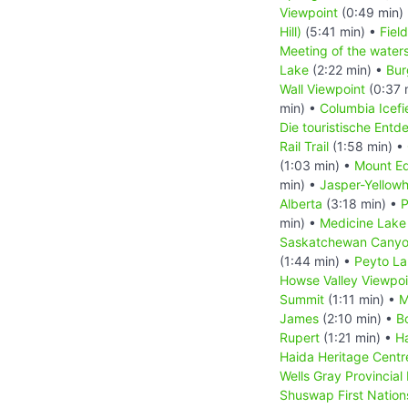
Viewpoint
(0:49 min)
Hill)
(5:41 min) •
Field
Meeting of the water
Lake
(2:22 min) •
Bur
Wall Viewpoint
(0:37 
min) •
Columbia Icefi
Die touristische Ent
Rail Trail
(1:58 min) •
(1:03 min) •
Mount Ed
min) •
Jasper-Yellow
Alberta
(3:18 min) •
P
min) •
Medicine Lake
Saskatchewan Canyo
(1:44 min) •
Peyto L
Howse Valley Viewpoi
Summit
(1:11 min) •
M
James
(2:10 min) •
B
Rupert
(1:21 min) •
Ha
Haida Heritage Centr
Wells Gray Provincial
Shuswap First Nation