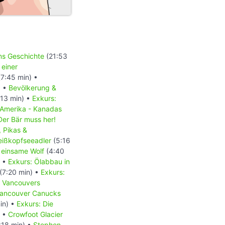
ons Geschichte
(21:53
 einer
7:45 min) •
) •
Bevölkerung &
13 min) •
Exkurs:
 Amerika - Kanadas
Der Bär muss her!
, Pikas &
Weißkopfseeadler
(5:16
 einsame Wolf
(4:40
) •
Exkurs: Ölabbau in
(7:20 min) •
Exkurs:
- Vancouvers
 Vancouver Canucks
in) •
Exkurs: Die
) •
Crowfoot Glacier
:18 min) •
Stephen