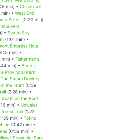
48 min) •
Chinatown
 min) •
West End
man Street
(0:30 min)
ancouvers
n) •
Sea to Sky
um
(1:01 min) •
mont Empress Hotel
:45 min) •
 min) •
Fisherman's
:44 min) •
Beddis
le Provincial Park
The Steam Donkey
m the Front
(0:39
ail
(2:28 min) •
•
Goats on the Roof
:16 min) •
Ucluelet
forest Trail
(1:22
1:39 min) •
Tofino
ching
(0:42 min) •
dens
(0:59 min) •
lliwell Provincial Park