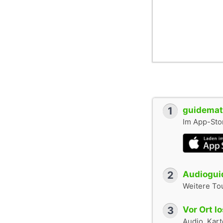
1
guidemate
Im App-Stor
2
Audioguid
Weitere To
3
Vor Ort l
Audio, Karte