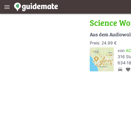
menu
Science Wo
Aus dem Audiowa
Preis: 24.99 €
von
AO
316 St
634:18
directions_car
favorite