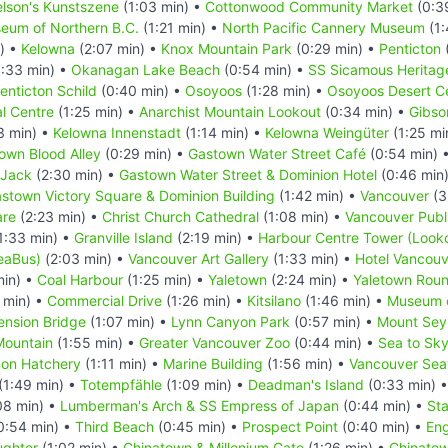
lson's Kunstszene
(1:03 min) •
Cottonwood Community Market
(0:3
eum of Northern B.C.
(1:21 min) •
North Pacific Cannery Museum
(1:
) •
Kelowna
(2:07 min) •
Knox Mountain Park
(0:29 min) •
Penticton
:33 min) •
Okanagan Lake Beach
(0:54 min) •
SS Sicamous Heritag
nticton Schild
(0:40 min) •
Osoyoos
(1:28 min) •
Osoyoos Desert C
al Centre
(1:25 min) •
Anarchist Mountain Lookout
(0:34 min) •
Gibso
3 min) •
Kelowna Innenstadt
(1:14 min) •
Kelowna Weingüter
(1:25 mi
own Blood Alley
(0:29 min) •
Gastown Water Street Café
(0:54 min) 
 Jack
(2:30 min) •
Gastown Water Street & Dominion Hotel
(0:46 min
stown Victory Square & Dominion Building
(1:42 min) •
Vancouver
(3
are
(2:23 min) •
Christ Church Cathedral
(1:08 min) •
Vancouver Publi
1:33 min) •
Granville Island
(2:19 min) •
Harbour Centre Tower (Look
SeaBus)
(2:03 min) •
Vancouver Art Gallery
(1:33 min) •
Hotel Vancouv
min) •
Coal Harbour
(1:25 min) •
Yaletown
(2:24 min) •
Yaletown Rou
 min) •
Commercial Drive
(1:26 min) •
Kitsilano
(1:46 min) •
Museum o
ension Bridge
(1:07 min) •
Lynn Canyon Park
(0:57 min) •
Mount Seym
Mountain
(1:55 min) •
Greater Vancouver Zoo
(0:44 min) •
Sea to Sk
mon Hatchery
(1:11 min) •
Marine Building
(1:56 min) •
Vancouver Sea
(1:49 min) •
Totempfähle
(1:09 min) •
Deadman's Island
(0:33 min) 
08 min) •
Lumberman's Arch & SS Empress of Japan
(0:44 min) •
Sta
0:54 min) •
Third Beach
(0:45 min) •
Prospect Point
(0:40 min) •
Eng
ughter
(1:02 min) •
Chinatown & Millenium Gate
(1:26 min) •
Chinatow