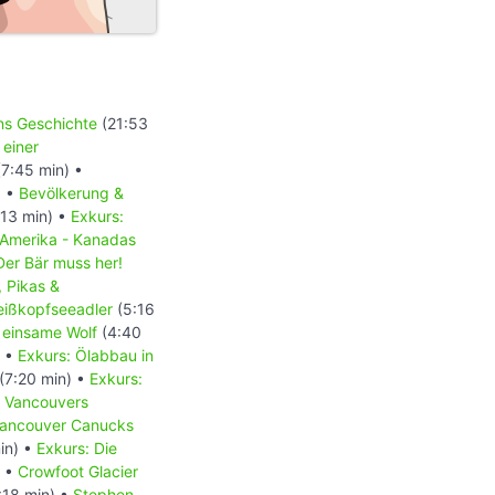
ons Geschichte
(21:53
 einer
7:45 min) •
) •
Bevölkerung &
13 min) •
Exkurs:
 Amerika - Kanadas
Der Bär muss her!
, Pikas &
Weißkopfseeadler
(5:16
 einsame Wolf
(4:40
) •
Exkurs: Ölabbau in
(7:20 min) •
Exkurs:
- Vancouvers
 Vancouver Canucks
in) •
Exkurs: Die
) •
Crowfoot Glacier
:18 min) •
Stephen