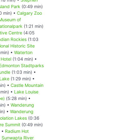
Island Park
(0:49 min)
0 min) •
Calgary Zoo
 Museum of
ationalpark
(1:21 min)
tive Centre
(4:05
dian Rockies
(1:03
onal Historic Site
 min) •
Waterton
 Hotel
(1:04 min) •
Edmonton Stadtparks
undle
(1:03 min) •
 Lake
(1:29 min) •
in) •
Castle Mountain
 min) •
Lake Louise
ee)
(5:28 min) •
in) •
Wanderung
in) •
Wanderung
lation Lakes
(0:36
re Summit
(0:49 min)
) •
Radium Hot
•
Sunwapta River