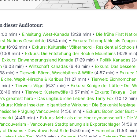
n dieser Audiotour:
1:00 min) •
Einleitung West-Kanada
(3:28 min) •
Die frühe First Nati
rst Nations Geschichte
(8:54 min) •
Exkurs: Totempfähle als Zeugen
tur
(6:02 min) •
Exkurs: Kultureller Völkermord - Residential Schools
(
(1:58 min) •
Exkurs: Die Entstehung der Rockie Mountains
(6:28 min
•
Exkurs: Einwanderungsland Kanada
(7:29 min) •
Politik Kanadas
(3:
m
(6:03 min) •
Wirtschaft Kanadas
(6:46 min) •
Exkurs: Das bessere
38 min) •
Tierwelt: Bären, Waschbären & Wölfe
(4:57 min) •
Exkurs: 
: Elche, Wapiti-Hirsche & Karibus
(11:27 min) •
Tierwelt: Eichhörnchen
 min) •
Tierwelt: Vögel
(6:31 min) •
Exkurs: Könige der Lüfte - Der 
(8:46 min) •
Tierwelt: Küstenwölfe
(0:57 min) •
Exkurs: Takaya - Der
's greatest hero - Das unglaubliche Leben des Terry Fox
(10:12 min
Exkurs: Kleine Insekten, gigantische Wirkung - Die Borkenkäferplage
inesische Prägung Vancouvers
(4:56 min) •
Exkurs: Boom oder Bust 
enmarkt
(4:49 min) •
Exkurs: Mehr als eine Hockeymannschaft - Die
Vancouverism - Vancouvers Stadtplanung als Exportschlager
(4:59 m
ty of Dreams - Downtown East Side
(5:50 min) •
Edmonton
(1:53 min
 •
Helen Lake Trail
(0:28 min) •
Calgary
(3:21 min) •
Calgary Tower
(1