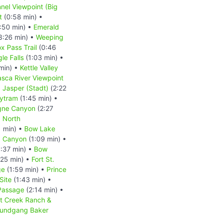
nnel Viewpoint (Big
t
(0:58 min) •
:50 min) •
Emerald
3:26 min) •
Weeping
x Pass Trail
(0:46
le Falls
(1:03 min) •
min) •
Kettle Valley
sca River Viewpoint
•
Jasper (Stadt)
(2:22
kytram
(1:45 min) •
gne Canyon
(2:27
•
North
1 min) •
Bow Lake
a Canyon
(1:09 min) •
:37 min) •
Bow
:25 min) •
Fort St.
ge
(1:59 min) •
Prince
Site
(1:43 min) •
 Passage
(2:14 min) •
at Creek Ranch &
 Rundgang Baker