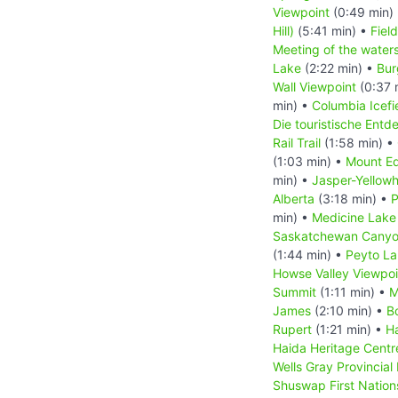
Viewpoint
(0:49 min)
Hill)
(5:41 min) •
Field
Meeting of the water
Lake
(2:22 min) •
Bur
Wall Viewpoint
(0:37 
min) •
Columbia Icefi
Die touristische Ent
Rail Trail
(1:58 min) •
(1:03 min) •
Mount Ed
min) •
Jasper-Yellow
Alberta
(3:18 min) •
P
min) •
Medicine Lake
Saskatchewan Canyo
(1:44 min) •
Peyto L
Howse Valley Viewpoi
Summit
(1:11 min) •
M
James
(2:10 min) •
B
Rupert
(1:21 min) •
Ha
Haida Heritage Centr
Wells Gray Provincial
Shuswap First Nation