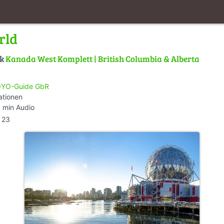
rld
lk
Kanada West Komplett | British Columbia & Alberta
YO-Guide GbR
ationen
 min Audio
23