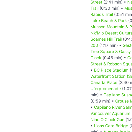
Street
(2:41 min) •
Ne
Trail
(0:30 min) •
Mus
Rapids Trail
(0:51 min
Lake Beach & Park
(0
Munson Mountain & Pe
Nk'Mip Desert Cultur
Soames Hill Trail
(0:4
200
(1:17 min) •
Gast
Tree Square & Gassy
Clock
(0:45 min) •
Ga
Street & Robson Squ
•
BC Place Stadium
(
Waterfront Station (
Canada Place
(2:40 
Uferpromenade
(1:07
min) •
Capilano Susp
(0:59 min) •
Grouse 
•
Capilano River Sal
Vancouver Aquarium
Nine O'Clock Gun
(1:
•
Lions Gate Bridge
(
min) •
A-maze-ing la