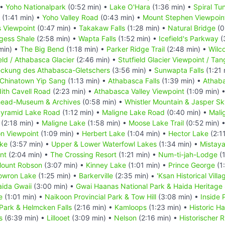
 •
Yoho Nationalpark
(0:52 min) •
Lake O'Hara
(1:36 min) •
Spiral Tu
(1:41 min) •
Yoho Valley Road
(0:43 min) •
Mount Stephen Viewpoin
s Viewpoint
(0:47 min) •
Takakaw Falls
(1:28 min) •
Natural Bridge
(0
gess Shale
(2:58 min) •
Wapta Falls
(1:52 min) •
Icefield's Parkway
(
min) •
The Big Bend
(1:18 min) •
Parker Ridge Trail
(2:48 min) •
Wilco
eld / Athabasca Glacier
(2:46 min) •
Stutfield Glacier Viewpoint / Tang
deckung des Athabasca-Gletschers
(3:56 min) •
Sunwapta Falls
(1:21 
Chinatown Yip Sang
(1:13 min) •
Athabasca Falls
(1:39 min) •
Athaba
ith Cavell Road
(2:23 min) •
Athabasca Valley Viewpoint
(1:09 min) 
head-Museum & Archives
(0:58 min) •
Whistler Mountain & Jasper S
yramid Lake Road
(1:12 min) •
Maligne Lake Road
(0:40 min) •
Mali
(2:18 min) •
Maligne Lake
(1:58 min) •
Moose Lake Trail
(0:52 min) 
n Viewpoint
(1:09 min) •
Herbert Lake
(1:04 min) •
Hector Lake
(2:1
ake
(3:57 min) •
Upper & Lower Waterfowl Lakes
(1:34 min) •
Mistay
nt
(2:04 min) •
The Crossing Resort
(1:21 min) •
Num-ti-jah-Lodge
(1
ount Robson
(3:07 min) •
Kinney Lake
(1:01 min) •
Prince George
(1
owron Lake
(1:25 min) •
Barkerville
(2:35 min) •
'Ksan Historical Villa
ida Gwaii
(3:00 min) •
Gwai Haanas National Park & Haida Heritage 
e
(1:01 min) •
Naikoon Provincial Park & Tow Hill
(3:08 min) •
Inside
 Park & Helmcken Falls
(2:16 min) •
Kamloops
(1:23 min) •
Historic H
s
(6:39 min) •
Lillooet
(3:09 min) •
Nelson
(2:16 min) •
Historischer