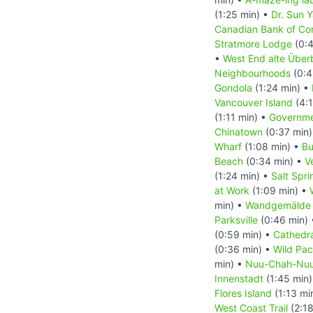
(1:25 min) •
Dr. Sun 
Canadian Bank of C
Stratmore Lodge
(0:4
•
West End alte Überb
Neighbourhoods
(0:4
Gondola
(1:24 min) •
Vancouver Island
(4:1
(1:11 min) •
Governme
Chinatown
(0:37 min
Wharf
(1:08 min) •
Bu
Beach
(0:34 min) •
V
(1:24 min) •
Salt Spr
at Work
(1:09 min) •
min) •
Wandgemälde T
Parksville
(0:46 min)
(0:59 min) •
Cathedr
(0:36 min) •
Wild Paci
min) •
Nuu-Chah-Nuult
Innenstadt
(1:45 min
Flores Island
(1:13 mi
West Coast Trail
(2:18