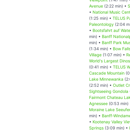
Avenue
(2:22 min) •
S
•
National Music Cen
(1:25 min) •
TELUS Pa
Paleontology
(2:04 m
•
Bootsfahrt auf Wat
min) •
Banff National
min) •
Banff Park M
(1:34 min) •
Bow Fall
Village
(1:07 min) •
R
World's Largest Dino
(0:41 min) •
TELUS Wo
Cascade Mountain
(0
Lake Minnewanka
(2:
(2:52 min) •
Outlet C
Sightseeing Gondola
Fairmont Chateau Lak
Agnessee
(0:53 min)
Moraine Lake Seeufe
min) •
Banff-Windam
•
Kootenay Valley Vi
Springs
(3:09 min) •