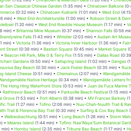
Yat-Sen Classical Chinese Garden
(1:35 min) •
Chinatown Balkone
(0:
ommerce
(0:32 min) •
Chinatown Kulinarik
(1:01 min) •
West End
(4:15
6 min) •
West End Architekturstile
(1:00 min) •
Robson Street & Den
leibsel
(1:20 min) •
West End Roedde House Museum
(1:17 min) •
V
9 min) •
Britannia Mine Museum
(0:37 min) •
Shannon Falls
(0:56 mi
Brandywine Falls
(1:43 min) •
Whistler
(2:03 min) •
Audain Art Muse
1 min) •
Victoria
(1:36 min) •
Victoria Inner Harbour
(1:36 min) •
Fair
nt Street
(0:39 min) •
Bastion Square
(0:45 min) •
Market Square
(0
) •
Beacon Hill Park, Mile 0 & Terry Fox
(1:55 min) •
Dallas Road
(0:39
tchart Gardens
(0:50 min) •
Saltspring Island
(1:02 min) •
Ganges
(1
esuvius Bay Beach
(0:30 min) •
Jack Foster Beach
(0:35 min) •
Ruck
ing Island Cheese
(0:51 min) •
Chemainus
(2:07 min) •
Wandgemälde 
Wandgemälde Native Heritage
(0:34 min) •
Wandgemälde Letters fro
he Hong Hing Waterfront Store
(0:53 min) •
Juan de Fuca Marine Tr
 •
Rathtrevor Beach
(0:51 min) •
Parksville Beach Festival
(1:15 min) 
al Grove
(1:53 min) •
Port Alberni
(0:38 min) •
MV Frances Barkely
(1
fic Trail
(1:27 min) •
Tofino
(2:06 min) •
Nuu-Chah-Nuulth Trail & Rain
h Trail & Florencia Bay Trail
(0:30 min) •
Surfing & Cox Bay Beach
(
) •
Walbeobachtung
(0:51 min) •
Long Beach
(1:26 min) •
Storm Wat
n) •
Meares Island
(1:44 min) •
Tofino: Naa'Waya'Sum Botanical Gar
 min) •
Hornby Island
(2:35 min) •
Tribune Bay Beach
(1:17 min) •
He