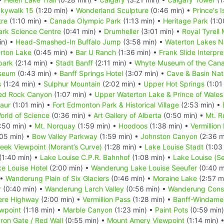
kywalk 15
(1:20 min) •
Wonderland Sculpture
(0:46 min) •
Prince's 
tre
(1:10 min) •
Canada Olympic Park
(1:13 min) •
Heritage Park
(1:0
rk Science Centre
(0:41 min) •
Drumheller
(3:01 min) •
Royal Tyrell
in) •
Head-Smashed-In Buffalo Jump
(3:58 min) •
Waterton Lakes N
erton Lake
(0:45 min) •
Bar U Ranch
(1:36 min) •
Frank Slide Interpre
park
(2:14 min) •
Stadt Banff
(2:11 min) •
Whyte Museum of the Cana
useum
(0:43 min) •
Banff Springs Hotel
(3:07 min) •
Cave & Basin Nati
s
(1:24 min) •
Sulphur Mountain
(2:02 min) •
Upper Hot Springs
(1:01
ed Rock Canyon
(1:07 min) •
Upper Waterton Lake & Prince of Wales
saur
(1:01 min) •
Fort Edmonton Park & Historical Village
(2:53 min) •
rld of Science
(0:36 min) •
Art Gallery of Alberta
(0:50 min) •
Mt. R
:50 min) •
Mt. Norquay
(1:59 min) •
Hoodoos
(1:38 min) •
Vermillion
05 min) •
Bow Valley Parkway
(1:59 min) •
Johnston Canyon
(2:36 m
reek Viewpoint (Morant’s Curve)
(1:28 min) •
Lake Louise Stadt
(1:03
(1:40 min) •
Lake Louise C.P.R. Bahnhof
(1:08 min) •
Lake Louise (S
e Louise Hotel
(2:00 min) •
Wanderung Lake Louise Seeufer
(0:40 m
 •
Wanderung Plain of Six Glaciers
(0:46 min) •
Moraine Lake
(2:57 m
r
(0:40 min) •
Wanderung Larch Valley
(0:56 min) •
Wanderung Conso
ere Highway
(2:00 min) •
Vermillion Pass
(1:28 min) •
Banff-Windame
ewpoint
(1:18 min) •
Marble Canyon
(1:23 min) •
Paint Pots
(0:59 min
Iron Gate / Red Wall
(0:55 min) •
Mount Amery Viewpoint
(1:14 min) 