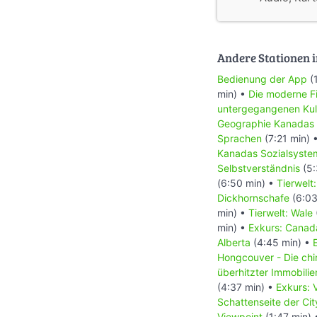
Andere Stationen i
Bedienung der App
(
min) •
Die moderne Fi
untergegangenen Kul
Geographie Kanadas
Sprachen
(7:21 min) 
Kanadas Sozialsyste
Selbstverständnis
(5:
(6:50 min) •
Tierwelt
Dickhornschafe
(6:03
min) •
Tierwelt: Wale
min) •
Exkurs: Canada
Alberta
(4:45 min) •
Hongcouver - Die ch
überhitzter Immobili
(4:37 min) •
Exkurs: 
Schattenseite der Ci
Viewpoint
(1:47 min)