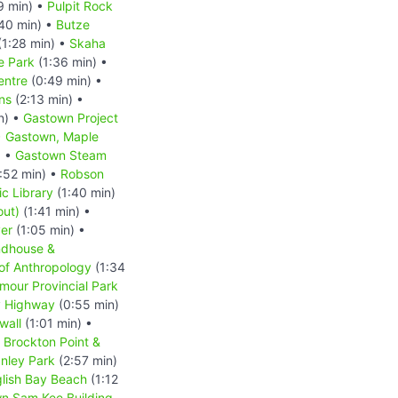
9 min) •
Pulpit Rock
40 min) •
Butze
(1:28 min) •
Skaha
e Park
(1:36 min) •
entre
(0:49 min) •
ns
(2:13 min) •
n) •
Gastown Project
•
Gastown, Maple
) •
Gastown Steam
:52 min) •
Robson
c Library
(1:40 min)
out)
(1:41 min) •
er
(1:05 min) •
ndhouse &
f Anthropology
(1:34
our Provincial Park
y Highway
(0:55 min)
wall
(1:01 min) •
•
Brockton Point &
nley Park
(2:57 min)
lish Bay Beach
(1:12
n Sam Kee Building