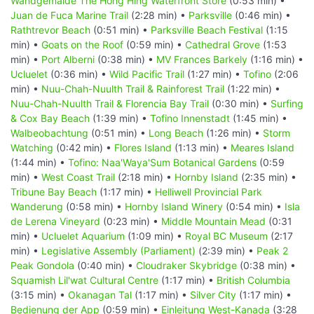
Wandgemälde The Hong Hing Waterfront Store
(0:53 min) •
Juan de Fuca Marine Trail
(2:28 min) •
Parksville
(0:46 min) •
Rathtrevor Beach
(0:51 min) •
Parksville Beach Festival
(1:15
min) •
Goats on the Roof
(0:59 min) •
Cathedral Grove
(1:53
min) •
Port Alberni
(0:38 min) •
MV Frances Barkely
(1:16 min) •
Ucluelet
(0:36 min) •
Wild Pacific Trail
(1:27 min) •
Tofino
(2:06
min) •
Nuu-Chah-Nuulth Trail & Rainforest Trail
(1:22 min) •
Nuu-Chah-Nuulth Trail & Florencia Bay Trail
(0:30 min) •
Surfing
& Cox Bay Beach
(1:39 min) •
Tofino Innenstadt
(1:45 min) •
Walbeobachtung
(0:51 min) •
Long Beach
(1:26 min) •
Storm
Watching
(0:42 min) •
Flores Island
(1:13 min) •
Meares Island
(1:44 min) •
Tofino: Naa'Waya'Sum Botanical Gardens
(0:59
min) •
West Coast Trail
(2:18 min) •
Hornby Island
(2:35 min) •
Tribune Bay Beach
(1:17 min) •
Helliwell Provincial Park
Wanderung
(0:58 min) •
Hornby Island Winery
(0:54 min) •
Isla
de Lerena Vineyard
(0:23 min) •
Middle Mountain Mead
(0:31
min) •
Ucluelet Aquarium
(1:09 min) •
Royal BC Museum
(2:17
min) •
Legislative Assembly (Parliament)
(2:39 min) •
Peak 2
Peak Gondola
(0:40 min) •
Cloudraker Skybridge
(0:38 min) •
Squamish Lil'wat Cultural Centre
(1:17 min) •
British Columbia
(3:15 min) •
Okanagan Tal
(1:17 min) •
Silver City
(1:17 min) •
Bedienung der App
(0:59 min) •
Einleitung West-Kanada
(3:28