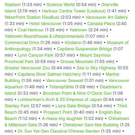
Stadium
(1:33 min) •
Science World
(0:54 min) •
Granville
Island
(2:19 min) •
Harbour Centre Tower (Lookout)
(1:41 min) •
Waterfront Station (SeaBus)
(2:03 min) •
Vancouver Art Gallery
(1:33 min) •
Hotel Vancouver
(1:05 min) •
Canada Place
(2:40
min) •
Coal Harbour
(1:25 min) •
Yaletown
(2:24 min) •
Yaletown Roundhouse & Uferpromenade
(1:07 min) •
Commercial Drive
(1:26 min) •
Kitsilano
(1:46 min) •
Museum of
Anthropology
(1:34 min) •
Capilano Suspension Bridge
(1:07
min) •
Lynn Canyon Park
(0:57 min) •
Mount Seymour
Provincial Park
(0:59 min) •
Grouse Mountain
(1:55 min) •
Greater Vancouver Zoo
(0:44 min) •
Sea to Sky Highway
(0:55
min) •
Capilano River Salmon Hatchery
(1:11 min) •
Marine
Building
(1:56 min) •
Vancouver Seawall
(1:01 min) •
Vancouver
Aquarium
(1:49 min) •
Totempfähle
(1:09 min) •
Deadman's
Island
(0:33 min) •
Brockton Point & Nine O'Clock Gun
(1:08
min) •
Lumberman's Arch & SS Empress of Japan
(0:44 min) •
Stanley Park
(2:57 min) •
Lions Gate Bridge
(0:54 min) •
Third
Beach
(0:45 min) •
Prospect Point
(0:40 min) •
English Bay
Beach
(1:12 min) •
A-maze-ing laughter
(1:02 min) •
Chinatown
& Millenium Gate
(1:26 min) •
Chinatown Sam Kee Building
(1:25
min) •
Dr. Sun Yat-Sen Classical Chinese Garden
(1:35 min) •