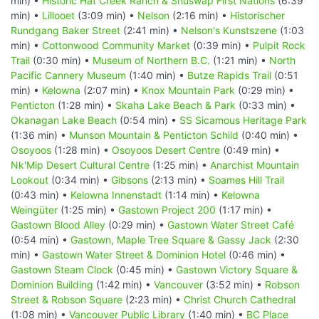
min) •
Historic Hat Creek Ranch & Shuswap First Nations
(6:39
min) •
Lillooet
(3:09 min) •
Nelson
(2:16 min) •
Historischer
Rundgang Baker Street
(2:41 min) •
Nelson's Kunstszene
(1:03
min) •
Cottonwood Community Market
(0:39 min) •
Pulpit Rock
Trail
(0:30 min) •
Museum of Northern B.C.
(1:21 min) •
North
Pacific Cannery Museum
(1:40 min) •
Butze Rapids Trail
(0:51
min) •
Kelowna
(2:07 min) •
Knox Mountain Park
(0:29 min) •
Penticton
(1:28 min) •
Skaha Lake Beach & Park
(0:33 min) •
Okanagan Lake Beach
(0:54 min) •
SS Sicamous Heritage Park
(1:36 min) •
Munson Mountain & Penticton Schild
(0:40 min) •
Osoyoos
(1:28 min) •
Osoyoos Desert Centre
(0:49 min) •
Nk'Mip Desert Cultural Centre
(1:25 min) •
Anarchist Mountain
Lookout
(0:34 min) •
Gibsons
(2:13 min) •
Soames Hill Trail
(0:43 min) •
Kelowna Innenstadt
(1:14 min) •
Kelowna
Weingüter
(1:25 min) •
Gastown Project 200
(1:17 min) •
Gastown Blood Alley
(0:29 min) •
Gastown Water Street Café
(0:54 min) •
Gastown, Maple Tree Square & Gassy Jack
(2:30
min) •
Gastown Water Street & Dominion Hotel
(0:46 min) •
Gastown Steam Clock
(0:45 min) •
Gastown Victory Square &
Dominion Building
(1:42 min) •
Vancouver
(3:52 min) •
Robson
Street & Robson Square
(2:23 min) •
Christ Church Cathedral
(1:08 min) •
Vancouver Public Library
(1:40 min) •
BC Place