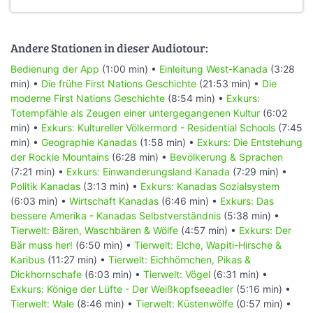
Andere Stationen in dieser Audiotour:
Bedienung der App
(1:00 min) •
Einleitung West-Kanada
(3:28
min) •
Die frühe First Nations Geschichte
(21:53 min) •
Die
moderne First Nations Geschichte
(8:54 min) •
Exkurs:
Totempfähle als Zeugen einer untergegangenen Kultur
(6:02
min) •
Exkurs: Kultureller Völkermord - Residential Schools
(7:45
min) •
Geographie Kanadas
(1:58 min) •
Exkurs: Die Entstehung
der Rockie Mountains
(6:28 min) •
Bevölkerung & Sprachen
(7:21 min) •
Exkurs: Einwanderungsland Kanada
(7:29 min) •
Politik Kanadas
(3:13 min) •
Exkurs: Kanadas Sozialsystem
(6:03 min) •
Wirtschaft Kanadas
(6:46 min) •
Exkurs: Das
bessere Amerika - Kanadas Selbstverständnis
(5:38 min) •
Tierwelt: Bären, Waschbären & Wölfe
(4:57 min) •
Exkurs: Der
Bär muss her!
(6:50 min) •
Tierwelt: Elche, Wapiti-Hirsche &
Karibus
(11:27 min) •
Tierwelt: Eichhörnchen, Pikas &
Dickhornschafe
(6:03 min) •
Tierwelt: Vögel
(6:31 min) •
Exkurs: Könige der Lüfte - Der Weißkopfseeadler
(5:16 min) •
Tierwelt: Wale
(8:46 min) •
Tierwelt: Küstenwölfe
(0:57 min) •