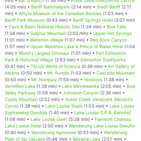
min) •
Bar U Ranch
(1:36 min) •
Frank Slide Interpretive Centre
(4:05 min) •
Banff Nationalpark
(2:14 min) •
Stadt Banff
(2:11
min) •
Whyte Museum of the Canadian Rockies
(1:03 min) •
Banff Park Museum
(0:43 min) •
Banff Springs Hotel
(3:07 min)
•
Cave & Basin National Historic Site
(1:34 min) •
Bow Falls
(1:24 min) •
Sulphur Mountain
(2:02 min) •
Upper Hot Springs
(1:01 min) •
Waterton Village
(1:07 min) •
Red Rock Canyon
(1:07 min) •
Upper Waterton Lake & Prince of Wales Hotel
(1:04
min) •
World's Largest Dinosaur
(1:01 min) •
Fort Edmonton
Park & Historical Village
(2:53 min) •
Edmonton Stadtparks
(0:41 min) •
TELUS World of Science
(0:36 min) •
Art Gallery of
Alberta
(0:50 min) •
Mt. Rundle
(1:03 min) •
Cascade Mountain
(0:50 min) •
Mt. Norquay
(1:59 min) •
Hoodoos
(1:38 min) •
Vermillion Lake
(1:29 min) •
Lake Minnewanka
(2:05 min) •
Bow
Valley Parkway
(1:59 min) •
Johnston Canyon
(2:36 min) •
Castle Mountain
(2:52 min) •
Outlet Creek Viewpoint (Morant’s
Curve)
(1:28 min) •
Lake Louise Stadt
(1:03 min) •
Lake Louise
Sightseeing Gondola
(1:40 min) •
Lake Louise C.P.R. Bahnhof
(1:08 min) •
Lake Louise (See)
(5:28 min) •
Fairmont Chateau
Lake Louise Hotel
(2:00 min) •
Wanderung Lake Louise Seeufer
(0:40 min) •
Wanderung Agnessee
(0:53 min) •
Wanderung
Plain of Six Glaciers
(0:46 min) •
Moraine Lake
(2:57 min) •