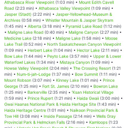
Athabasca River Viewpoint
(1:03 min) •
Mount Edith Cavell
Road
(2:23 min) •
Athabasca Valley Viewpoint
(1:09 min) •
Jasper (Stadt)
(2:22 min) •
Jasper-Yellowhead-Museum &
Archives
(0:58 min) •
Whistler Mountain & Jasper Skytram
(1:45 min) •
Alberta
(3:18 min) •
Pyramid Lake Road
(1:12 min)
•
Maligne Lake Road
(0:40 min) •
Maligne Canyon
(2:27 min) •
Medicine Lake
(2:18 min) •
Maligne Lake
(1:58 min) •
Moose
Lake Trail
(0:52 min) •
North Saskatchewan Canyon Viewpoint
(1:09 min) •
Herbert Lake
(1:04 min) •
Hector Lake
(2:11 min) •
Bow Lake
(1:44 min) •
Peyto Lake
(3:57 min) •
Upper & Lower
Waterfowl Lakes
(1:34 min) •
Mistaya Canyon
(1:09 min) •
Howse Valley Viewpoint
(2:04 min) •
The Crossing Resort
(1:21
min) •
Num-ti-jah-Lodge
(1:37 min) •
Bow Summit
(1:11 min) •
Mount Robson
(3:07 min) •
Kinney Lake
(1:01 min) •
Prince
George
(1:25 min) •
Fort St. James
(2:10 min) •
Bowron Lake
(1:25 min) •
Barkerville
(2:35 min) •
'Ksan Historical Village
(1:59 min) •
Prince Rupert
(1:21 min) •
Haida Gwaii
(3:00 min) •
Gwai Haanas National Park & Haida Heritage Site
(1:43 min) •
Haida Heritage Centre
(1:01 min) •
Naikoon Provincial Park &
Tow Hill
(3:08 min) •
Inside Passage
(2:14 min) •
Wells Gray
Provincial Park & Helmcken Falls
(2:16 min) •
Kamloops
(1:23