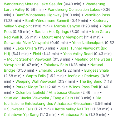
Wanderung Moraine Lake Seeufer
(0:40 min) •
Wanderung
Larch Valley
(0:56 min) •
Wanderung Consolation Lakes
(0:36
min) •
Banff-Windamere Highway
(2:00 min) •
Vermillion Pass
(1:28 min) •
Banff-Windamere Summit
(0:49 min) •
Kootenay
Valley Viewpoint
(1:18 min) •
Marble Canyon
(1:23 min) •
Paint
Pots
(0:59 min) •
Radium Hot Springs
(3:09 min) •
Iron Gate /
Red Wall
(0:55 min) •
Mount Amery Viewpoint
(1:14 min) •
Sunwapta River Viewpoint
(0:49 min) •
Yoho Nationalpark
(0:52
min) •
Lake O'Hara
(1:36 min) •
Spiral Tunnel Viewpoint (Big
Hill)
(5:41 min) •
Field
(1:41 min) •
Yoho Valley Road
(0:43 min)
•
Mount Stephen Viewpoint
(0:58 min) •
Meeting of the waters
Viewpoint
(0:47 min) •
Takakaw Falls
(1:28 min) •
Natural
Bridge
(0:50 min) •
Emerald Lake
(2:22 min) •
Burgess Shale
(2:58 min) •
Wapta Falls
(1:52 min) •
Icefield's Parkway
(3:26
min) •
Weeping Wall Viewpoint
(0:37 min) •
The Big Bend
(1:18
min) •
Parker Ridge Trail
(2:48 min) •
Wilcox Pass Trail
(0:46
min) •
Columbia Icefield / Athabasca Glacier
(2:46 min) •
Stutfield Glacier Viewpoint / Tangle Falls
(1:03 min) •
Die
touristische Entdeckung des Athabasca-Gletschers
(3:56 min)
•
Sunwapta Falls
(1:21 min) •
Kettle Valley Rail Trail
(1:58 min) •
Chinatown Yip Sang
(1:13 min) •
Athabasca Falls
(1:39 min) •