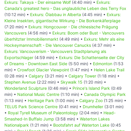
Exkurs: Takaya - Der einsame Wolf
(4:40 min) •
Exkurs:
Canada's greatest hero - Das unglaubliche Leben des Terry Fox
(10:12 min) •
Exkurs: Ölabbau in Alberta
(4:45 min) •
Exkurs:
Kleine Insekten, gigantische Wirkung - Die Borkenkäferplage
(7:20 min) •
Exkurs: Hongcouver - Die chinesische Prägung
Vancouvers
(4:56 min) •
Exkurs: Boom oder Bust - Vancouvers
überhitzter Immobilienmarkt
(4:49 min) •
Exkurs: Mehr als eine
Hockeymannschaft - Die Vancouver Canucks
(4:37 min) •
Exkurs: Vancouverism - Vancouvers Stadtplanung als
Exportschlager
(4:59 min) •
Exkurs: Die Schattenseite der City
of Dreams - Downtown East Side
(5:50 min) •
Edmonton
(1:53
min) •
Crowfoot Glacier Viewpoint
(1:47 min) •
Helen Lake Trail
(0:28 min) •
Calgary
(3:21 min) •
Calgary Tower
(1:18 min) •
Stephen Avenue
(2:22 min) •
Skywalk 15
(1:20 min) •
Wonderland Sculpture
(0:46 min) •
Prince's Island Park
(0:49
min) •
National Music Centre
(1:10 min) •
Canada Olympic Park
(1:13 min) •
Heritage Park
(1:00 min) •
Calgary Zoo
(1:25 min) •
TELUS Park Science Centre
(0:41 min) •
Drumheller
(3:01 min)
•
Royal Tyrell Museum of Paleontology
(2:04 min) •
Head-
Smashed-In Buffalo Jump
(3:58 min) •
Waterton Lakes
Nationalpark
(1:21 min) •
Bootsfahrt auf Waterton Lake
(0:45