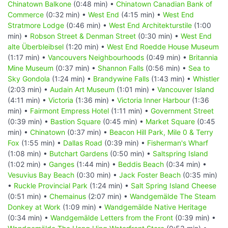
Chinatown Balkone
(0:48 min) •
Chinatown Canadian Bank of
Commerce
(0:32 min) •
West End
(4:15 min) •
West End
Stratmore Lodge
(0:46 min) •
West End Architekturstile
(1:00
min) •
Robson Street & Denman Street
(0:30 min) •
West End
alte Überbleibsel
(1:20 min) •
West End Roedde House Museum
(1:17 min) •
Vancouvers Neighbourhoods
(0:49 min) •
Britannia
Mine Museum
(0:37 min) •
Shannon Falls
(0:56 min) •
Sea to
Sky Gondola
(1:24 min) •
Brandywine Falls
(1:43 min) •
Whistler
(2:03 min) •
Audain Art Museum
(1:01 min) •
Vancouver Island
(4:11 min) •
Victoria
(1:36 min) •
Victoria Inner Harbour
(1:36
min) •
Fairmont Empress Hotel
(1:11 min) •
Government Street
(0:39 min) •
Bastion Square
(0:45 min) •
Market Square
(0:45
min) •
Chinatown
(0:37 min) •
Beacon Hill Park, Mile 0 & Terry
Fox
(1:55 min) •
Dallas Road
(0:39 min) •
Fisherman's Wharf
(1:08 min) •
Butchart Gardens
(0:50 min) •
Saltspring Island
(1:02 min) •
Ganges
(1:44 min) •
Beddis Beach
(0:34 min) •
Vesuvius Bay Beach
(0:30 min) •
Jack Foster Beach
(0:35 min)
•
Ruckle Provincial Park
(1:24 min) •
Salt Spring Island Cheese
(0:51 min) •
Chemainus
(2:07 min) •
Wandgemälde The Steam
Donkey at Work
(1:09 min) •
Wandgemälde Native Heritage
(0:34 min) •
Wandgemälde Letters from the Front
(0:39 min) •