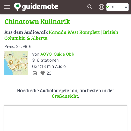
search
language
menu
Chinatown Kulinarik
Aus dem Audiowalk
Kanada West Komplett | British
Columbia & Alberta
Preis: 24.99 €
von
AOYO-Guide GbR
316 Stationen
634:18 min Audio
directions_car
favorite
23
Hör dir die Audiotour jetzt an, am besten in der
Großansicht
.