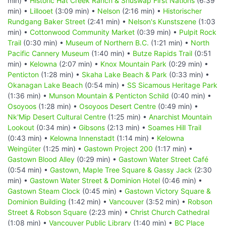
min) •
Historic Hat Creek Ranch & Shuswap First Nations
(6:39
min) •
Lillooet
(3:09 min) •
Nelson
(2:16 min) •
Historischer
Rundgang Baker Street
(2:41 min) •
Nelson's Kunstszene
(1:03
min) •
Cottonwood Community Market
(0:39 min) •
Pulpit Rock
Trail
(0:30 min) •
Museum of Northern B.C.
(1:21 min) •
North
Pacific Cannery Museum
(1:40 min) •
Butze Rapids Trail
(0:51
min) •
Kelowna
(2:07 min) •
Knox Mountain Park
(0:29 min) •
Penticton
(1:28 min) •
Skaha Lake Beach & Park
(0:33 min) •
Okanagan Lake Beach
(0:54 min) •
SS Sicamous Heritage Park
(1:36 min) •
Munson Mountain & Penticton Schild
(0:40 min) •
Osoyoos
(1:28 min) •
Osoyoos Desert Centre
(0:49 min) •
Nk'Mip Desert Cultural Centre
(1:25 min) •
Anarchist Mountain
Lookout
(0:34 min) •
Gibsons
(2:13 min) •
Soames Hill Trail
(0:43 min) •
Kelowna Innenstadt
(1:14 min) •
Kelowna
Weingüter
(1:25 min) •
Gastown Project 200
(1:17 min) •
Gastown Blood Alley
(0:29 min) •
Gastown Water Street Café
(0:54 min) •
Gastown, Maple Tree Square & Gassy Jack
(2:30
min) •
Gastown Water Street & Dominion Hotel
(0:46 min) •
Gastown Steam Clock
(0:45 min) •
Gastown Victory Square &
Dominion Building
(1:42 min) •
Vancouver
(3:52 min) •
Robson
Street & Robson Square
(2:23 min) •
Christ Church Cathedral
(1:08 min) •
Vancouver Public Library
(1:40 min) •
BC Place