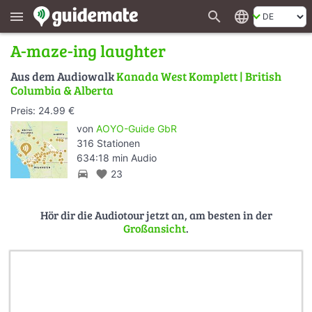
search
language
menu
A-maze-ing laughter
Aus dem Audiowalk
Kanada West Komplett | British
Columbia & Alberta
Preis: 24.99 €
von
AOYO-Guide GbR
316 Stationen
634:18 min Audio
directions_car
favorite
23
Hör dir die Audiotour jetzt an, am besten in der
Großansicht
.