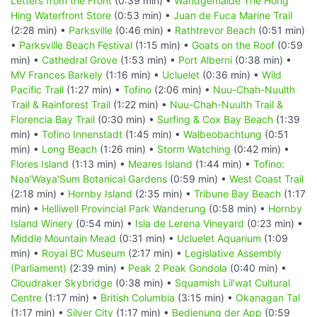
Letters from the Front
(0:39 min) •
Wandgemälde The Hong
Hing Waterfront Store
(0:53 min) •
Juan de Fuca Marine Trail
(2:28 min) •
Parksville
(0:46 min) •
Rathtrevor Beach
(0:51 min)
•
Parksville Beach Festival
(1:15 min) •
Goats on the Roof
(0:59
min) •
Cathedral Grove
(1:53 min) •
Port Alberni
(0:38 min) •
MV Frances Barkely
(1:16 min) •
Ucluelet
(0:36 min) •
Wild
Pacific Trail
(1:27 min) •
Tofino
(2:06 min) •
Nuu-Chah-Nuulth
Trail & Rainforest Trail
(1:22 min) •
Nuu-Chah-Nuulth Trail &
Florencia Bay Trail
(0:30 min) •
Surfing & Cox Bay Beach
(1:39
min) •
Tofino Innenstadt
(1:45 min) •
Walbeobachtung
(0:51
min) •
Long Beach
(1:26 min) •
Storm Watching
(0:42 min) •
Flores Island
(1:13 min) •
Meares Island
(1:44 min) •
Tofino:
Naa'Waya'Sum Botanical Gardens
(0:59 min) •
West Coast Trail
(2:18 min) •
Hornby Island
(2:35 min) •
Tribune Bay Beach
(1:17
min) •
Helliwell Provincial Park Wanderung
(0:58 min) •
Hornby
Island Winery
(0:54 min) •
Isla de Lerena Vineyard
(0:23 min) •
Middle Mountain Mead
(0:31 min) •
Ucluelet Aquarium
(1:09
min) •
Royal BC Museum
(2:17 min) •
Legislative Assembly
(Parliament)
(2:39 min) •
Peak 2 Peak Gondola
(0:40 min) •
Cloudraker Skybridge
(0:38 min) •
Squamish Lil'wat Cultural
Centre
(1:17 min) •
British Columbia
(3:15 min) •
Okanagan Tal
(1:17 min) •
Silver City
(1:17 min) •
Bedienung der App
(0:59