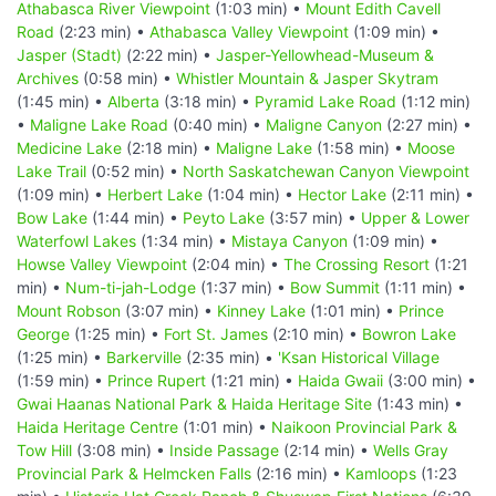
Athabasca River Viewpoint
(1:03 min) •
Mount Edith Cavell
Road
(2:23 min) •
Athabasca Valley Viewpoint
(1:09 min) •
Jasper (Stadt)
(2:22 min) •
Jasper-Yellowhead-Museum &
Archives
(0:58 min) •
Whistler Mountain & Jasper Skytram
(1:45 min) •
Alberta
(3:18 min) •
Pyramid Lake Road
(1:12 min)
•
Maligne Lake Road
(0:40 min) •
Maligne Canyon
(2:27 min) •
Medicine Lake
(2:18 min) •
Maligne Lake
(1:58 min) •
Moose
Lake Trail
(0:52 min) •
North Saskatchewan Canyon Viewpoint
(1:09 min) •
Herbert Lake
(1:04 min) •
Hector Lake
(2:11 min) •
Bow Lake
(1:44 min) •
Peyto Lake
(3:57 min) •
Upper & Lower
Waterfowl Lakes
(1:34 min) •
Mistaya Canyon
(1:09 min) •
Howse Valley Viewpoint
(2:04 min) •
The Crossing Resort
(1:21
min) •
Num-ti-jah-Lodge
(1:37 min) •
Bow Summit
(1:11 min) •
Mount Robson
(3:07 min) •
Kinney Lake
(1:01 min) •
Prince
George
(1:25 min) •
Fort St. James
(2:10 min) •
Bowron Lake
(1:25 min) •
Barkerville
(2:35 min) •
'Ksan Historical Village
(1:59 min) •
Prince Rupert
(1:21 min) •
Haida Gwaii
(3:00 min) •
Gwai Haanas National Park & Haida Heritage Site
(1:43 min) •
Haida Heritage Centre
(1:01 min) •
Naikoon Provincial Park &
Tow Hill
(3:08 min) •
Inside Passage
(2:14 min) •
Wells Gray
Provincial Park & Helmcken Falls
(2:16 min) •
Kamloops
(1:23