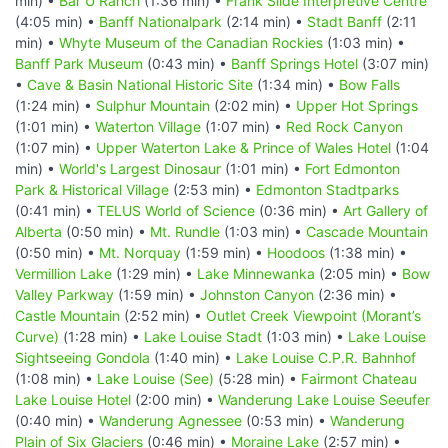
min) •
Bar U Ranch
(1:36 min) •
Frank Slide Interpretive Centre
(4:05 min) •
Banff Nationalpark
(2:14 min) •
Stadt Banff
(2:11
min) •
Whyte Museum of the Canadian Rockies
(1:03 min) •
Banff Park Museum
(0:43 min) •
Banff Springs Hotel
(3:07 min)
•
Cave & Basin National Historic Site
(1:34 min) •
Bow Falls
(1:24 min) •
Sulphur Mountain
(2:02 min) •
Upper Hot Springs
(1:01 min) •
Waterton Village
(1:07 min) •
Red Rock Canyon
(1:07 min) •
Upper Waterton Lake & Prince of Wales Hotel
(1:04
min) •
World's Largest Dinosaur
(1:01 min) •
Fort Edmonton
Park & Historical Village
(2:53 min) •
Edmonton Stadtparks
(0:41 min) •
TELUS World of Science
(0:36 min) •
Art Gallery of
Alberta
(0:50 min) •
Mt. Rundle
(1:03 min) •
Cascade Mountain
(0:50 min) •
Mt. Norquay
(1:59 min) •
Hoodoos
(1:38 min) •
Vermillion Lake
(1:29 min) •
Lake Minnewanka
(2:05 min) •
Bow
Valley Parkway
(1:59 min) •
Johnston Canyon
(2:36 min) •
Castle Mountain
(2:52 min) •
Outlet Creek Viewpoint (Morant’s
Curve)
(1:28 min) •
Lake Louise Stadt
(1:03 min) •
Lake Louise
Sightseeing Gondola
(1:40 min) •
Lake Louise C.P.R. Bahnhof
(1:08 min) •
Lake Louise (See)
(5:28 min) •
Fairmont Chateau
Lake Louise Hotel
(2:00 min) •
Wanderung Lake Louise Seeufer
(0:40 min) •
Wanderung Agnessee
(0:53 min) •
Wanderung
Plain of Six Glaciers
(0:46 min) •
Moraine Lake
(2:57 min) •