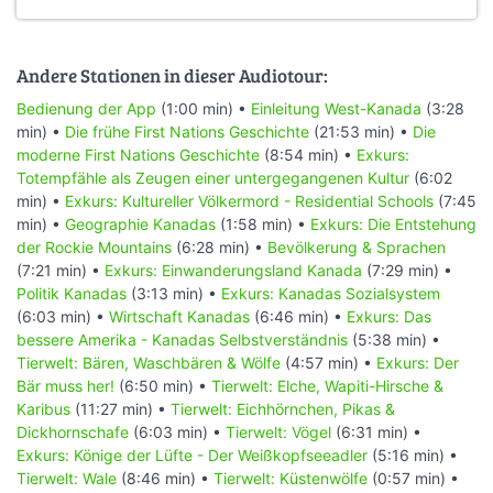
Andere Stationen in dieser Audiotour:
Bedienung der App
(1:00 min) •
Einleitung West-Kanada
(3:28
min) •
Die frühe First Nations Geschichte
(21:53 min) •
Die
moderne First Nations Geschichte
(8:54 min) •
Exkurs:
Totempfähle als Zeugen einer untergegangenen Kultur
(6:02
min) •
Exkurs: Kultureller Völkermord - Residential Schools
(7:45
min) •
Geographie Kanadas
(1:58 min) •
Exkurs: Die Entstehung
der Rockie Mountains
(6:28 min) •
Bevölkerung & Sprachen
(7:21 min) •
Exkurs: Einwanderungsland Kanada
(7:29 min) •
Politik Kanadas
(3:13 min) •
Exkurs: Kanadas Sozialsystem
(6:03 min) •
Wirtschaft Kanadas
(6:46 min) •
Exkurs: Das
bessere Amerika - Kanadas Selbstverständnis
(5:38 min) •
Tierwelt: Bären, Waschbären & Wölfe
(4:57 min) •
Exkurs: Der
Bär muss her!
(6:50 min) •
Tierwelt: Elche, Wapiti-Hirsche &
Karibus
(11:27 min) •
Tierwelt: Eichhörnchen, Pikas &
Dickhornschafe
(6:03 min) •
Tierwelt: Vögel
(6:31 min) •
Exkurs: Könige der Lüfte - Der Weißkopfseeadler
(5:16 min) •
Tierwelt: Wale
(8:46 min) •
Tierwelt: Küstenwölfe
(0:57 min) •