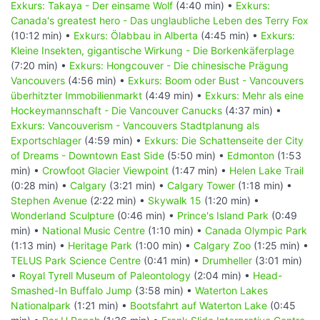
Exkurs: Takaya - Der einsame Wolf
(4:40 min) •
Exkurs:
Canada's greatest hero - Das unglaubliche Leben des Terry Fox
(10:12 min) •
Exkurs: Ölabbau in Alberta
(4:45 min) •
Exkurs:
Kleine Insekten, gigantische Wirkung - Die Borkenkäferplage
(7:20 min) •
Exkurs: Hongcouver - Die chinesische Prägung
Vancouvers
(4:56 min) •
Exkurs: Boom oder Bust - Vancouvers
überhitzter Immobilienmarkt
(4:49 min) •
Exkurs: Mehr als eine
Hockeymannschaft - Die Vancouver Canucks
(4:37 min) •
Exkurs: Vancouverism - Vancouvers Stadtplanung als
Exportschlager
(4:59 min) •
Exkurs: Die Schattenseite der City
of Dreams - Downtown East Side
(5:50 min) •
Edmonton
(1:53
min) •
Crowfoot Glacier Viewpoint
(1:47 min) •
Helen Lake Trail
(0:28 min) •
Calgary
(3:21 min) •
Calgary Tower
(1:18 min) •
Stephen Avenue
(2:22 min) •
Skywalk 15
(1:20 min) •
Wonderland Sculpture
(0:46 min) •
Prince's Island Park
(0:49
min) •
National Music Centre
(1:10 min) •
Canada Olympic Park
(1:13 min) •
Heritage Park
(1:00 min) •
Calgary Zoo
(1:25 min) •
TELUS Park Science Centre
(0:41 min) •
Drumheller
(3:01 min)
•
Royal Tyrell Museum of Paleontology
(2:04 min) •
Head-
Smashed-In Buffalo Jump
(3:58 min) •
Waterton Lakes
Nationalpark
(1:21 min) •
Bootsfahrt auf Waterton Lake
(0:45