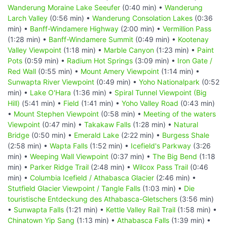
Wanderung Moraine Lake Seeufer
(0:40 min) •
Wanderung
Larch Valley
(0:56 min) •
Wanderung Consolation Lakes
(0:36
min) •
Banff-Windamere Highway
(2:00 min) •
Vermillion Pass
(1:28 min) •
Banff-Windamere Summit
(0:49 min) •
Kootenay
Valley Viewpoint
(1:18 min) •
Marble Canyon
(1:23 min) •
Paint
Pots
(0:59 min) •
Radium Hot Springs
(3:09 min) •
Iron Gate /
Red Wall
(0:55 min) •
Mount Amery Viewpoint
(1:14 min) •
Sunwapta River Viewpoint
(0:49 min) •
Yoho Nationalpark
(0:52
min) •
Lake O'Hara
(1:36 min) •
Spiral Tunnel Viewpoint (Big
Hill)
(5:41 min) •
Field
(1:41 min) •
Yoho Valley Road
(0:43 min)
•
Mount Stephen Viewpoint
(0:58 min) •
Meeting of the waters
Viewpoint
(0:47 min) •
Takakaw Falls
(1:28 min) •
Natural
Bridge
(0:50 min) •
Emerald Lake
(2:22 min) •
Burgess Shale
(2:58 min) •
Wapta Falls
(1:52 min) •
Icefield's Parkway
(3:26
min) •
Weeping Wall Viewpoint
(0:37 min) •
The Big Bend
(1:18
min) •
Parker Ridge Trail
(2:48 min) •
Wilcox Pass Trail
(0:46
min) •
Columbia Icefield / Athabasca Glacier
(2:46 min) •
Stutfield Glacier Viewpoint / Tangle Falls
(1:03 min) •
Die
touristische Entdeckung des Athabasca-Gletschers
(3:56 min)
•
Sunwapta Falls
(1:21 min) •
Kettle Valley Rail Trail
(1:58 min) •
Chinatown Yip Sang
(1:13 min) •
Athabasca Falls
(1:39 min) •