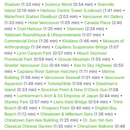
Stadium
(1:33 min) •
Science World
(0:54 min) •
Granville
Island
(2:19 min) •
Harbour Centre Tower (Lookout)
(1:41 min) •
Waterfront Station (SeaBus)
(2:03 min) •
Vancouver Art Gallery
(1:33 min) •
Hotel Vancouver
(1:05 min) •
Canada Place
(2:40
min) •
Coal Harbour
(1:25 min) •
Yaletown
(2:24 min) •
Yaletown Roundhouse & Uferpromenade
(1:07 min) •
Commercial Drive
(1:26 min) •
Kitsilano
(1:46 min) •
Museum of
Anthropology
(1:34 min) •
Capilano Suspension Bridge
(1:07
min) •
Lynn Canyon Park
(0:57 min) •
Mount Seymour
Provincial Park
(0:59 min) •
Grouse Mountain
(1:55 min) •
Greater Vancouver Zoo
(0:44 min) •
Sea to Sky Highway
(0:55
min) •
Capilano River Salmon Hatchery
(1:11 min) •
Marine
Building
(1:56 min) •
Vancouver Seawall
(1:01 min) •
Vancouver
Aquarium
(1:49 min) •
Totempfähle
(1:09 min) •
Deadman's
Island
(0:33 min) •
Brockton Point & Nine O'Clock Gun
(1:08
min) •
Lumberman's Arch & SS Empress of Japan
(0:44 min) •
Stanley Park
(2:57 min) •
Lions Gate Bridge
(0:54 min) •
Third
Beach
(0:45 min) •
Prospect Point
(0:40 min) •
English Bay
Beach
(1:12 min) •
Chinatown & Millenium Gate
(1:26 min) •
Chinatown Sam Kee Building
(1:25 min) •
Dr. Sun Yat-Sen
Classical Chinese Garden
(1:35 min) •
Chinatown Balkone
(0:48