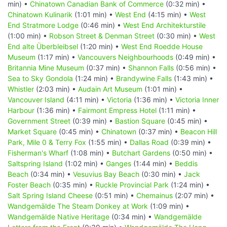
min) •
Chinatown Canadian Bank of Commerce
(0:32 min) •
Chinatown Kulinarik
(1:01 min) •
West End
(4:15 min) •
West
End Stratmore Lodge
(0:46 min) •
West End Architekturstile
(1:00 min) •
Robson Street & Denman Street
(0:30 min) •
West
End alte Überbleibsel
(1:20 min) •
West End Roedde House
Museum
(1:17 min) •
Vancouvers Neighbourhoods
(0:49 min) •
Britannia Mine Museum
(0:37 min) •
Shannon Falls
(0:56 min) •
Sea to Sky Gondola
(1:24 min) •
Brandywine Falls
(1:43 min) •
Whistler
(2:03 min) •
Audain Art Museum
(1:01 min) •
Vancouver Island
(4:11 min) •
Victoria
(1:36 min) •
Victoria Inner
Harbour
(1:36 min) •
Fairmont Empress Hotel
(1:11 min) •
Government Street
(0:39 min) •
Bastion Square
(0:45 min) •
Market Square
(0:45 min) •
Chinatown
(0:37 min) •
Beacon Hill
Park, Mile 0 & Terry Fox
(1:55 min) •
Dallas Road
(0:39 min) •
Fisherman's Wharf
(1:08 min) •
Butchart Gardens
(0:50 min) •
Saltspring Island
(1:02 min) •
Ganges
(1:44 min) •
Beddis
Beach
(0:34 min) •
Vesuvius Bay Beach
(0:30 min) •
Jack
Foster Beach
(0:35 min) •
Ruckle Provincial Park
(1:24 min) •
Salt Spring Island Cheese
(0:51 min) •
Chemainus
(2:07 min) •
Wandgemälde The Steam Donkey at Work
(1:09 min) •
Wandgemälde Native Heritage
(0:34 min) •
Wandgemälde