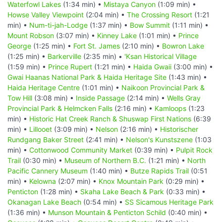
Waterfowl Lakes
(1:34 min) •
Mistaya Canyon
(1:09 min) •
Howse Valley Viewpoint
(2:04 min) •
The Crossing Resort
(1:21
min) •
Num-ti-jah-Lodge
(1:37 min) •
Bow Summit
(1:11 min) •
Mount Robson
(3:07 min) •
Kinney Lake
(1:01 min) •
Prince
George
(1:25 min) •
Fort St. James
(2:10 min) •
Bowron Lake
(1:25 min) •
Barkerville
(2:35 min) •
'Ksan Historical Village
(1:59 min) •
Prince Rupert
(1:21 min) •
Haida Gwaii
(3:00 min) •
Gwai Haanas National Park & Haida Heritage Site
(1:43 min) •
Haida Heritage Centre
(1:01 min) •
Naikoon Provincial Park &
Tow Hill
(3:08 min) •
Inside Passage
(2:14 min) •
Wells Gray
Provincial Park & Helmcken Falls
(2:16 min) •
Kamloops
(1:23
min) •
Historic Hat Creek Ranch & Shuswap First Nations
(6:39
min) •
Lillooet
(3:09 min) •
Nelson
(2:16 min) •
Historischer
Rundgang Baker Street
(2:41 min) •
Nelson's Kunstszene
(1:03
min) •
Cottonwood Community Market
(0:39 min) •
Pulpit Rock
Trail
(0:30 min) •
Museum of Northern B.C.
(1:21 min) •
North
Pacific Cannery Museum
(1:40 min) •
Butze Rapids Trail
(0:51
min) •
Kelowna
(2:07 min) •
Knox Mountain Park
(0:29 min) •
Penticton
(1:28 min) •
Skaha Lake Beach & Park
(0:33 min) •
Okanagan Lake Beach
(0:54 min) •
SS Sicamous Heritage Park
(1:36 min) •
Munson Mountain & Penticton Schild
(0:40 min) •