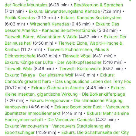
der Rockie Mountains
(6:28 min) •
Bevölkerung & Sprachen
(7:21 min) •
Exkurs: Einwanderungsland Kanada
(7:29 min) •
Politik Kanadas
(3:13 min) •
Exkurs: Kanadas Sozialsystem
(6:03 min) •
Wirtschaft Kanadas
(6:46 min) •
Exkurs: Das
bessere Amerika - Kanadas Selbstverständnis
(5:38 min) •
Tierwelt: Bären, Waschbären & Wölfe
(4:57 min) •
Exkurs: Der
Bär muss her!
(6:50 min) •
Tierwelt: Elche, Wapiti-Hirsche &
Karibus
(11:27 min) •
Tierwelt: Eichhörnchen, Pikas &
Dickhornschafe
(6:03 min) •
Tierwelt: Vögel
(6:31 min) •
Exkurs: Könige der Lüfte - Der Weißkopfseeadler
(5:16 min) •
Tierwelt: Wale
(8:46 min) •
Tierwelt: Küstenwölfe
(0:57 min) •
Exkurs: Takaya - Der einsame Wolf
(4:40 min) •
Exkurs:
Canada's greatest hero - Das unglaubliche Leben des Terry Fox
(10:12 min) •
Exkurs: Ölabbau in Alberta
(4:45 min) •
Exkurs:
Kleine Insekten, gigantische Wirkung - Die Borkenkäferplage
(7:20 min) •
Exkurs: Hongcouver - Die chinesische Prägung
Vancouvers
(4:56 min) •
Exkurs: Boom oder Bust - Vancouvers
überhitzter Immobilienmarkt
(4:49 min) •
Exkurs: Mehr als eine
Hockeymannschaft - Die Vancouver Canucks
(4:37 min) •
Exkurs: Vancouverism - Vancouvers Stadtplanung als
Exportschlager
(4:59 min) •
Exkurs: Die Schattenseite der City