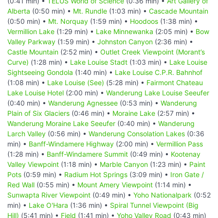
(0:41 min) •
TELUS World of Science
(0:36 min) •
Art Gallery of
Alberta
(0:50 min) •
Mt. Rundle
(1:03 min) •
Cascade Mountain
(0:50 min) •
Mt. Norquay
(1:59 min) •
Hoodoos
(1:38 min) •
Vermillion Lake
(1:29 min) •
Lake Minnewanka
(2:05 min) •
Bow
Valley Parkway
(1:59 min) •
Johnston Canyon
(2:36 min) •
Castle Mountain
(2:52 min) •
Outlet Creek Viewpoint (Morant’s
Curve)
(1:28 min) •
Lake Louise Stadt
(1:03 min) •
Lake Louise
Sightseeing Gondola
(1:40 min) •
Lake Louise C.P.R. Bahnhof
(1:08 min) •
Lake Louise (See)
(5:28 min) •
Fairmont Chateau
Lake Louise Hotel
(2:00 min) •
Wanderung Lake Louise Seeufer
(0:40 min) •
Wanderung Agnessee
(0:53 min) •
Wanderung
Plain of Six Glaciers
(0:46 min) •
Moraine Lake
(2:57 min) •
Wanderung Moraine Lake Seeufer
(0:40 min) •
Wanderung
Larch Valley
(0:56 min) •
Wanderung Consolation Lakes
(0:36
min) •
Banff-Windamere Highway
(2:00 min) •
Vermillion Pass
(1:28 min) •
Banff-Windamere Summit
(0:49 min) •
Kootenay
Valley Viewpoint
(1:18 min) •
Marble Canyon
(1:23 min) •
Paint
Pots
(0:59 min) •
Radium Hot Springs
(3:09 min) •
Iron Gate /
Red Wall
(0:55 min) •
Mount Amery Viewpoint
(1:14 min) •
Sunwapta River Viewpoint
(0:49 min) •
Yoho Nationalpark
(0:52
min) •
Lake O'Hara
(1:36 min) •
Spiral Tunnel Viewpoint (Big
Hill)
(5:41 min) •
Field
(1:41 min) •
Yoho Valley Road
(0:43 min)