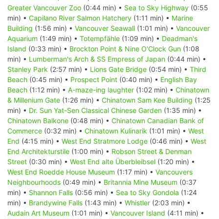
Greater Vancouver Zoo
(0:44 min) •
Sea to Sky Highway
(0:55
min) •
Capilano River Salmon Hatchery
(1:11 min) •
Marine
Building
(1:56 min) •
Vancouver Seawall
(1:01 min) •
Vancouver
Aquarium
(1:49 min) •
Totempfähle
(1:09 min) •
Deadman's
Island
(0:33 min) •
Brockton Point & Nine O'Clock Gun
(1:08
min) •
Lumberman's Arch & SS Empress of Japan
(0:44 min) •
Stanley Park
(2:57 min) •
Lions Gate Bridge
(0:54 min) •
Third
Beach
(0:45 min) •
Prospect Point
(0:40 min) •
English Bay
Beach
(1:12 min) •
A-maze-ing laughter
(1:02 min) •
Chinatown
& Millenium Gate
(1:26 min) •
Chinatown Sam Kee Building
(1:25
min) •
Dr. Sun Yat-Sen Classical Chinese Garden
(1:35 min) •
Chinatown Balkone
(0:48 min) •
Chinatown Canadian Bank of
Commerce
(0:32 min) •
Chinatown Kulinarik
(1:01 min) •
West
End
(4:15 min) •
West End Stratmore Lodge
(0:46 min) •
West
End Architekturstile
(1:00 min) •
Robson Street & Denman
Street
(0:30 min) •
West End alte Überbleibsel
(1:20 min) •
West End Roedde House Museum
(1:17 min) •
Vancouvers
Neighbourhoods
(0:49 min) •
Britannia Mine Museum
(0:37
min) •
Shannon Falls
(0:56 min) •
Sea to Sky Gondola
(1:24
min) •
Brandywine Falls
(1:43 min) •
Whistler
(2:03 min) •
Audain Art Museum
(1:01 min) •
Vancouver Island
(4:11 min) •