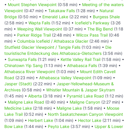
•
Mount Stephen Viewpoint
(0:58 min) •
Meeting of the waters
Viewpoint
(0:47 min) •
Takakaw Falls
(1:28 min) •
Natural
Bridge
(0:50 min) •
Emerald Lake
(2:22 min) •
Burgess Shale
(2:58 min) •
Wapta Falls
(1:52 min) •
Icefield's Parkway
(3:26
min) •
Weeping Wall Viewpoint
(0:37 min) •
The Big Bend
(1:18
min) •
Parker Ridge Trail
(2:48 min) •
Wilcox Pass Trail
(0:46
min) •
Columbia Icefield / Athabasca Glacier
(2:46 min) •
Stutfield Glacier Viewpoint / Tangle Falls
(1:03 min) •
Die
touristische Entdeckung des Athabasca-Gletschers
(3:56 min)
•
Sunwapta Falls
(1:21 min) •
Kettle Valley Rail Trail
(1:58 min) •
Chinatown Yip Sang
(1:13 min) •
Athabasca Falls
(1:39 min) •
Athabasca River Viewpoint
(1:03 min) •
Mount Edith Cavell
Road
(2:23 min) •
Athabasca Valley Viewpoint
(1:09 min) •
Jasper (Stadt)
(2:22 min) •
Jasper-Yellowhead-Museum &
Archives
(0:58 min) •
Whistler Mountain & Jasper Skytram
(1:45 min) •
Alberta
(3:18 min) •
Pyramid Lake Road
(1:12 min)
•
Maligne Lake Road
(0:40 min) •
Maligne Canyon
(2:27 min) •
Medicine Lake
(2:18 min) •
Maligne Lake
(1:58 min) •
Moose
Lake Trail
(0:52 min) •
North Saskatchewan Canyon Viewpoint
(1:09 min) •
Herbert Lake
(1:04 min) •
Hector Lake
(2:11 min) •
Bow Lake
(1:44 min) •
Peyto Lake
(3:57 min) •
Upper & Lower