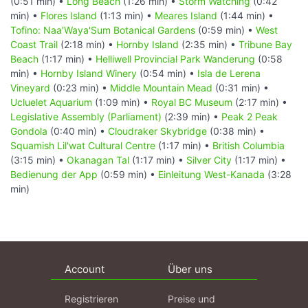
(0:51 min) •
Long Beach
(1:26 min) •
Storm Watching
(0:42
min) •
Flores Island
(1:13 min) •
Meares Island
(1:44 min) •
Tofino: Naa'Waya'Sum Botanical Gardens
(0:59 min) •
West
Coast Trail
(2:18 min) •
Hornby Island
(2:35 min) •
Tribune Bay
Beach
(1:17 min) •
Helliwell Provincial Park Wanderung
(0:58
min) •
Hornby Island Winery
(0:54 min) •
Isla de Lerena
Vineyard
(0:23 min) •
Middle Mountain Mead
(0:31 min) •
Ucluelet Aquarium
(1:09 min) •
Royal BC Museum
(2:17 min) •
Legislative Assembly (Parliament)
(2:39 min) •
Peak 2 Peak
Gondola
(0:40 min) •
Cloudraker Skybridge
(0:38 min) •
Squamish Lil'wat Cultural Centre
(1:17 min) •
British Columbia
(3:15 min) •
Okanagan Tal
(1:17 min) •
Silver City
(1:17 min) •
Bedienung der App
(0:59 min) •
Einleitung West-Kanada
(3:28
min)
Account
Über uns
Registrieren
Preise und