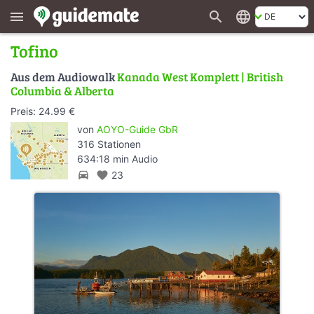
search
language
menu
Tofino
Aus dem Audiowalk
Kanada West Komplett | British
Columbia & Alberta
Preis: 24.99 €
von
AOYO-Guide GbR
316 Stationen
634:18 min Audio
directions_car
favorite
23