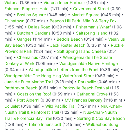
Victoria
(1:36 min) •
Victoria Inner Harbour
(1:36 min) •
Fairmont Empress Hotel
(1:11 min) •
Government Street
(0:39
min) •
Bastion Square
(0:45 min) •
Market Square
(0:45 min) •
Chinatown
(0:37 min) •
Beacon Hill Park, Mile 0 & Terry Fox
(1:55 min) •
Dallas Road
(0:39 min) •
Fisherman's Wharf
(1:08
min) •
Butchart Gardens
(0:50 min) •
Saltspring Island
(1:02
min) •
Ganges
(1:44 min) •
Beddis Beach
(0:34 min) •
Vesuvius
Bay Beach
(0:30 min) •
Jack Foster Beach
(0:35 min) •
Ruckle
Provincial Park
(1:24 min) •
Salt Spring Island Cheese
(0:51
min) •
Chemainus
(2:07 min) •
Wandgemälde The Steam
Donkey at Work
(1:09 min) •
Wandgemälde Native Heritage
(0:34 min) •
Wandgemälde Letters from the Front
(0:39 min) •
Wandgemälde The Hong Hing Waterfront Store
(0:53 min) •
Juan de Fuca Marine Trail
(2:28 min) •
Parksville
(0:46 min) •
Rathtrevor Beach
(0:51 min) •
Parksville Beach Festival
(1:15
min) •
Goats on the Roof
(0:59 min) •
Cathedral Grove
(1:53
min) •
Port Alberni
(0:38 min) •
MV Frances Barkely
(1:16 min) •
Ucluelet
(0:36 min) •
Wild Pacific Trail
(1:27 min) •
Nuu-Chah-
Nuulth Trail & Rainforest Trail
(1:22 min) •
Nuu-Chah-Nuulth
Trail & Florencia Bay Trail
(0:30 min) •
Surfing & Cox Bay Beach
(1:39 min) •
Tofino Innenstadt
(1:45 min) •
Walbeobachtung