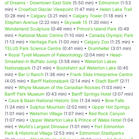
of Dreams - Downtown East Side
(5:50 min) •
Edmonton
(1:53
min) •
Crowfoot Glacier Viewpoint
(1:47 min) •
Helen Lake Trail
(0:28 min) •
Calgary
(3:21 min) •
Calgary Tower
(1:18 min) •
Stephen Avenue
(2:22 min) •
Skywalk 15
(1:20 min) •
Wonderland Sculpture
(0:46 min) •
Prince's Island Park
(0:49
min) •
National Music Centre
(1:10 min) •
Canada Olympic Park
(1:13 min) •
Heritage Park
(1:00 min) •
Calgary Zoo
(1:25 min) •
TELUS Park Science Centre
(0:41 min) •
Drumheller
(3:01 min)
•
Royal Tyrell Museum of Paleontology
(2:04 min) •
Head-
Smashed-In Buffalo Jump
(3:58 min) •
Waterton Lakes
Nationalpark
(1:21 min) •
Bootsfahrt auf Waterton Lake
(0:45
min) •
Bar U Ranch
(1:36 min) •
Frank Slide Interpretive Centre
(4:05 min) •
Banff Nationalpark
(2:14 min) •
Stadt Banff
(2:11
min) •
Whyte Museum of the Canadian Rockies
(1:03 min) •
Banff Park Museum
(0:43 min) •
Banff Springs Hotel
(3:07 min)
•
Cave & Basin National Historic Site
(1:34 min) •
Bow Falls
(1:24 min) •
Sulphur Mountain
(2:02 min) •
Upper Hot Springs
(1:01 min) •
Waterton Village
(1:07 min) •
Red Rock Canyon
(1:07 min) •
Upper Waterton Lake & Prince of Wales Hotel
(1:04
min) •
World's Largest Dinosaur
(1:01 min) •
Fort Edmonton
Park & Historical Village
(2:53 min) •
Edmonton Stadtparks