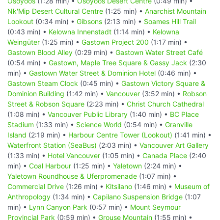
Osoyoos
(1:28 min) •
Osoyoos Desert Centre
(0:49 min) •
Nk'Mip Desert Cultural Centre
(1:25 min) •
Anarchist Mountain
Lookout
(0:34 min) •
Gibsons
(2:13 min) •
Soames Hill Trail
(0:43 min) •
Kelowna Innenstadt
(1:14 min) •
Kelowna
Weingüter
(1:25 min) •
Gastown Project 200
(1:17 min) •
Gastown Blood Alley
(0:29 min) •
Gastown Water Street Café
(0:54 min) •
Gastown, Maple Tree Square & Gassy Jack
(2:30
min) •
Gastown Water Street & Dominion Hotel
(0:46 min) •
Gastown Steam Clock
(0:45 min) •
Gastown Victory Square &
Dominion Building
(1:42 min) •
Vancouver
(3:52 min) •
Robson
Street & Robson Square
(2:23 min) •
Christ Church Cathedral
(1:08 min) •
Vancouver Public Library
(1:40 min) •
BC Place
Stadium
(1:33 min) •
Science World
(0:54 min) •
Granville
Island
(2:19 min) •
Harbour Centre Tower (Lookout)
(1:41 min) •
Waterfront Station (SeaBus)
(2:03 min) •
Vancouver Art Gallery
(1:33 min) •
Hotel Vancouver
(1:05 min) •
Canada Place
(2:40
min) •
Coal Harbour
(1:25 min) •
Yaletown
(2:24 min) •
Yaletown Roundhouse & Uferpromenade
(1:07 min) •
Commercial Drive
(1:26 min) •
Kitsilano
(1:46 min) •
Museum of
Anthropology
(1:34 min) •
Capilano Suspension Bridge
(1:07
min) •
Lynn Canyon Park
(0:57 min) •
Mount Seymour
Provincial Park
(0:59 min) •
Grouse Mountain
(1:55 min) •