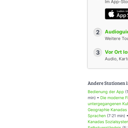
Im App-Stor
2
Audioguid
Weitere To
3
Vor Ort l
Audio, Karte
Andere Stationen i
Bedienung der App
(
min) •
Die moderne Fi
untergegangenen Kul
Geographie Kanadas
Sprachen
(7:21 min) 
Kanadas Sozialsyste
Selbstverständnis
(5: