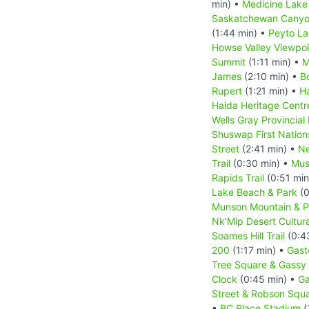
min) •
Medicine Lake
Saskatchewan Canyo
(1:44 min) •
Peyto L
Howse Valley Viewpoi
Summit
(1:11 min) •
M
James
(2:10 min) •
B
Rupert
(1:21 min) •
Ha
Haida Heritage Centr
Wells Gray Provincial
Shuswap First Nation
Street
(2:41 min) •
Ne
Trail
(0:30 min) •
Mus
Rapids Trail
(0:51 min
Lake Beach & Park
(0
Munson Mountain & Pe
Nk'Mip Desert Cultur
Soames Hill Trail
(0:4
200
(1:17 min) •
Gast
Tree Square & Gassy
Clock
(0:45 min) •
Ga
Street & Robson Squ
•
BC Place Stadium
(