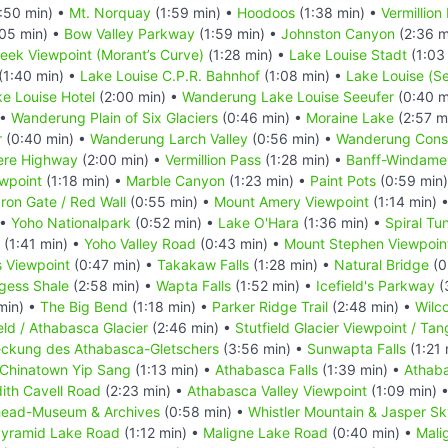
:50 min) •
Mt. Norquay
(1:59 min) •
Hoodoos
(1:38 min) •
Vermillion
05 min) •
Bow Valley Parkway
(1:59 min) •
Johnston Canyon
(2:36 m
reek Viewpoint (Morant’s Curve)
(1:28 min) •
Lake Louise Stadt
(1:03
(1:40 min) •
Lake Louise C.P.R. Bahnhof
(1:08 min) •
Lake Louise (S
e Louise Hotel
(2:00 min) •
Wanderung Lake Louise Seeufer
(0:40 m
 •
Wanderung Plain of Six Glaciers
(0:46 min) •
Moraine Lake
(2:57 m
r
(0:40 min) •
Wanderung Larch Valley
(0:56 min) •
Wanderung Conso
ere Highway
(2:00 min) •
Vermillion Pass
(1:28 min) •
Banff-Windame
ewpoint
(1:18 min) •
Marble Canyon
(1:23 min) •
Paint Pots
(0:59 min
Iron Gate / Red Wall
(0:55 min) •
Mount Amery Viewpoint
(1:14 min) 
 •
Yoho Nationalpark
(0:52 min) •
Lake O'Hara
(1:36 min) •
Spiral Tu
(1:41 min) •
Yoho Valley Road
(0:43 min) •
Mount Stephen Viewpoin
s Viewpoint
(0:47 min) •
Takakaw Falls
(1:28 min) •
Natural Bridge
(0
gess Shale
(2:58 min) •
Wapta Falls
(1:52 min) •
Icefield's Parkway
(
min) •
The Big Bend
(1:18 min) •
Parker Ridge Trail
(2:48 min) •
Wilco
eld / Athabasca Glacier
(2:46 min) •
Stutfield Glacier Viewpoint / Tang
deckung des Athabasca-Gletschers
(3:56 min) •
Sunwapta Falls
(1:21 
Chinatown Yip Sang
(1:13 min) •
Athabasca Falls
(1:39 min) •
Athaba
ith Cavell Road
(2:23 min) •
Athabasca Valley Viewpoint
(1:09 min) 
head-Museum & Archives
(0:58 min) •
Whistler Mountain & Jasper S
yramid Lake Road
(1:12 min) •
Maligne Lake Road
(0:40 min) •
Mali