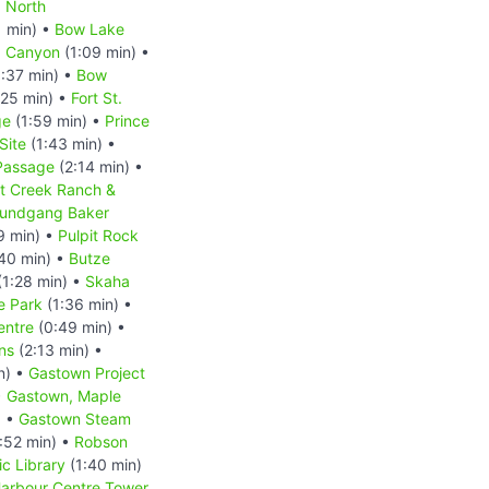
•
North
1 min) •
Bow Lake
a Canyon
(1:09 min) •
:37 min) •
Bow
:25 min) •
Fort St.
ge
(1:59 min) •
Prince
Site
(1:43 min) •
 Passage
(2:14 min) •
at Creek Ranch &
 Rundgang Baker
9 min) •
Pulpit Rock
40 min) •
Butze
(1:28 min) •
Skaha
e Park
(1:36 min) •
entre
(0:49 min) •
ns
(2:13 min) •
n) •
Gastown Project
•
Gastown, Maple
) •
Gastown Steam
:52 min) •
Robson
c Library
(1:40 min)
arbour Centre Tower