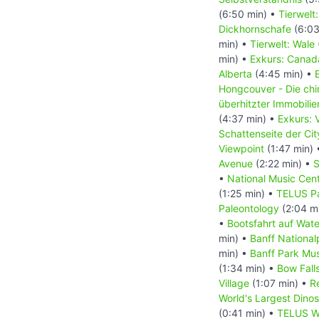
(6:50 min) •
Tierwelt
Dickhornschafe
(6:03
min) •
Tierwelt: Wale
min) •
Exkurs: Canada
Alberta
(4:45 min) •
Hongcouver - Die ch
überhitzter Immobili
(4:37 min) •
Exkurs: 
Schattenseite der Ci
Viewpoint
(1:47 min)
Avenue
(2:22 min) •
S
•
National Music Cen
(1:25 min) •
TELUS Pa
Paleontology
(2:04 m
•
Bootsfahrt auf Wat
min) •
Banff National
min) •
Banff Park M
(1:34 min) •
Bow Fall
Village
(1:07 min) •
R
World's Largest Dino
(0:41 min) •
TELUS Wo