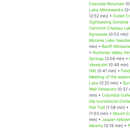
Cascade Mountain
(0
Lake Minnewanka
(2:
(2:52 min) •
Outlet C
Sightseeing Gondola
Fairmont Chateau Lak
Agnessee
(0:53 min)
Moraine Lake Seeufe
min) •
Banff-Windam
•
Kootenay Valley Vi
Springs
(3:09 min) •
Viewpoint
(0:49 min)
Hill)
(5:41 min) •
Field
Meeting of the water
Lake
(2:22 min) •
Bur
Wall Viewpoint
(0:37 
min) •
Columbia Icefi
Die touristische Ent
Rail Trail
(1:58 min) •
(1:03 min) •
Mount Ed
min) •
Jasper-Yellow
Alberta
(3:18 min) •
P