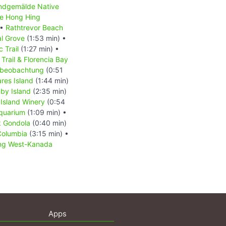
dgemälde Native
e Hong Hing
 •
Rathtrevor Beach
l Grove
(1:53 min) •
c Trail
(1:27 min) •
rail & Florencia Bay
beobachtung
(0:51
res Island
(1:44 min)
by Island
(2:35 min)
Island Winery
(0:54
Aquarium
(1:09 min) •
k Gondola
(0:40 min)
 Columbia
(3:15 min) •
ung West-Kanada
Apps