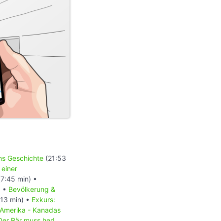
ons Geschichte
(21:53
 einer
7:45 min) •
) •
Bevölkerung &
13 min) •
Exkurs:
 Amerika - Kanadas
Der Bär muss her!