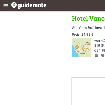
menu
Hotel Van
Aus dem Audiowa
Preis: 24.99 €
von
AO
316 St
634:18
directions_car
favorite