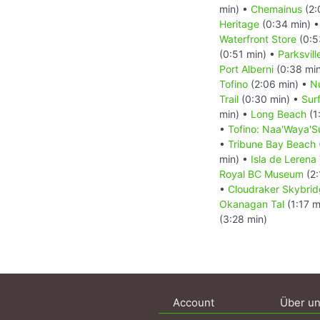
min) •
Chemainus
(2:
Heritage
(0:34 min) 
Waterfront Store
(0:5
(0:51 min) •
Parksvill
Port Alberni
(0:38 mi
Tofino
(2:06 min) •
Nu
Trail
(0:30 min) •
Sur
min) •
Long Beach
(1
•
Tofino: Naa'Waya'S
•
Tribune Bay Beach
min) •
Isla de Lerena
Royal BC Museum
(2:
•
Cloudraker Skybri
Okanagan Tal
(1:17 m
(3:28 min)
Account
Über u