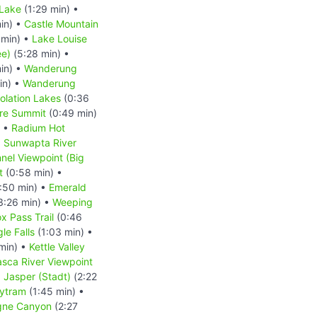
 Lake
(1:29 min) •
in) •
Castle Mountain
 min) •
Lake Louise
ee)
(5:28 min) •
in) •
Wanderung
in) •
Wanderung
lation Lakes
(0:36
re Summit
(0:49 min)
) •
Radium Hot
•
Sunwapta River
nnel Viewpoint (Big
t
(0:58 min) •
:50 min) •
Emerald
3:26 min) •
Weeping
x Pass Trail
(0:46
le Falls
(1:03 min) •
min) •
Kettle Valley
sca River Viewpoint
•
Jasper (Stadt)
(2:22
kytram
(1:45 min) •
gne Canyon
(2:27