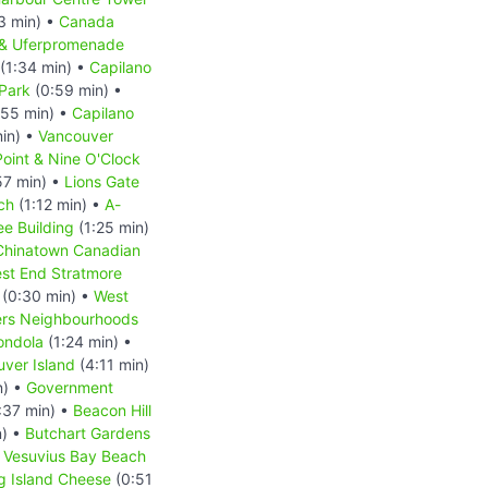
3 min) •
Canada
 & Uferpromenade
(1:34 min) •
Capilano
Park
(0:59 min) •
55 min) •
Capilano
in) •
Vancouver
oint & Nine O'Clock
57 min) •
Lions Gate
ch
(1:12 min) •
A-
e Building
(1:25 min)
Chinatown Canadian
st End Stratmore
(0:30 min) •
West
rs Neighbourhoods
ondola
(1:24 min) •
ver Island
(4:11 min)
n) •
Government
:37 min) •
Beacon Hill
n) •
Butchart Gardens
•
Vesuvius Bay Beach
ng Island Cheese
(0:51