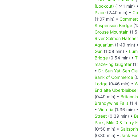
(Lookout)
(1:41 min) 
Place
(2:40 min) •
Co
(1:07 min) •
Commerci
Suspension Bridge
(1
Grouse Mountain
(1:5
River Salmon Hatche
Aquarium
(1:49 min) 
Gun
(1:08 min) •
Lum
Bridge
(0:54 min) •
T
maze-ing laughter
(1
•
Dr. Sun Yat-Sen Cl
Bank of Commerce
(0
Lodge
(0:46 min) •
W
End alte Überbleibsel
(0:49 min) •
Britann
Brandywine Falls
(1:4
•
Victoria
(1:36 min) 
Street
(0:39 min) •
B
Park, Mile 0 & Terry 
(0:50 min) •
Saltspri
(0:30 min) •
Jack Fos