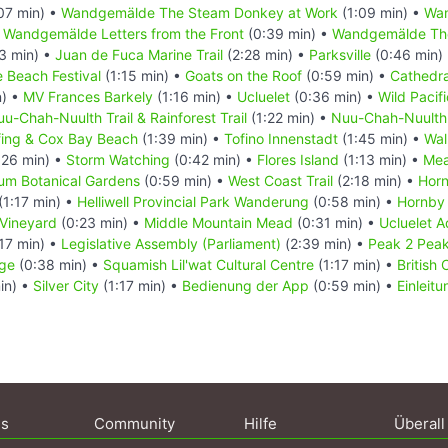
07 min) •
Wandgemälde The Steam Donkey at Work
(1:09 min) •
Wan
•
Wandgemälde Letters from the Front
(0:39 min) •
Wandgemälde Th
3 min) •
Juan de Fuca Marine Trail
(2:28 min) •
Parksville
(0:46 min)
e Beach Festival
(1:15 min) •
Goats on the Roof
(0:59 min) •
Cathedra
n) •
MV Frances Barkely
(1:16 min) •
Ucluelet
(0:36 min) •
Wild Pacifi
u-Chah-Nuulth Trail & Rainforest Trail
(1:22 min) •
Nuu-Chah-Nuulth T
fing & Cox Bay Beach
(1:39 min) •
Tofino Innenstadt
(1:45 min) •
Wal
:26 min) •
Storm Watching
(0:42 min) •
Flores Island
(1:13 min) •
Mea
um Botanical Gardens
(0:59 min) •
West Coast Trail
(2:18 min) •
Horn
(1:17 min) •
Helliwell Provincial Park Wanderung
(0:58 min) •
Hornby 
 Vineyard
(0:23 min) •
Middle Mountain Mead
(0:31 min) •
Ucluelet 
17 min) •
Legislative Assembly (Parliament)
(2:39 min) •
Peak 2 Pea
dge
(0:38 min) •
Squamish Lil'wat Cultural Centre
(1:17 min) •
British
in) •
Silver City
(1:17 min) •
Bedienung der App
(0:59 min) •
Einleit
ns
Community
Hilfe
Überall