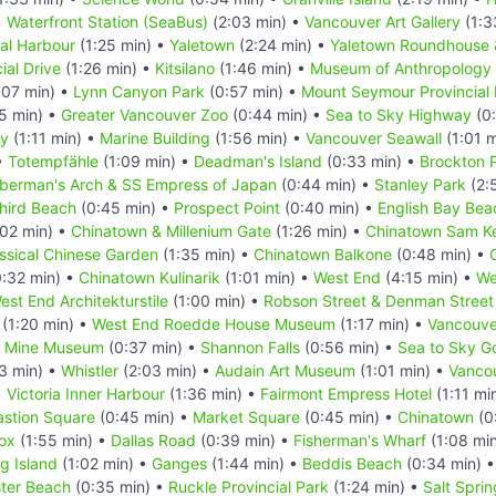
•
Waterfront Station (SeaBus)
(2:03 min) •
Vancouver Art Gallery
(1:3
al Harbour
(1:25 min) •
Yaletown
(2:24 min) •
Yaletown Roundhouse
al Drive
(1:26 min) •
Kitsilano
(1:46 min) •
Museum of Anthropology
:07 min) •
Lynn Canyon Park
(0:57 min) •
Mount Seymour Provincial 
5 min) •
Greater Vancouver Zoo
(0:44 min) •
Sea to Sky Highway
(0:
ry
(1:11 min) •
Marine Building
(1:56 min) •
Vancouver Seawall
(1:01 m
•
Totempfähle
(1:09 min) •
Deadman's Island
(0:33 min) •
Brockton P
berman's Arch & SS Empress of Japan
(0:44 min) •
Stanley Park
(2:
hird Beach
(0:45 min) •
Prospect Point
(0:40 min) •
English Bay Bea
:02 min) •
Chinatown & Millenium Gate
(1:26 min) •
Chinatown Sam Ke
assical Chinese Garden
(1:35 min) •
Chinatown Balkone
(0:48 min) •
:32 min) •
Chinatown Kulinarik
(1:01 min) •
West End
(4:15 min) •
We
est End Architekturstile
(1:00 min) •
Robson Street & Denman Street
(1:20 min) •
West End Roedde House Museum
(1:17 min) •
Vancouve
ia Mine Museum
(0:37 min) •
Shannon Falls
(0:56 min) •
Sea to Sky G
3 min) •
Whistler
(2:03 min) •
Audain Art Museum
(1:01 min) •
Vancou
•
Victoria Inner Harbour
(1:36 min) •
Fairmont Empress Hotel
(1:11 mi
astion Square
(0:45 min) •
Market Square
(0:45 min) •
Chinatown
(0
Fox
(1:55 min) •
Dallas Road
(0:39 min) •
Fisherman's Wharf
(1:08 mi
ng Island
(1:02 min) •
Ganges
(1:44 min) •
Beddis Beach
(0:34 min) 
ter Beach
(0:35 min) •
Ruckle Provincial Park
(1:24 min) •
Salt Spri