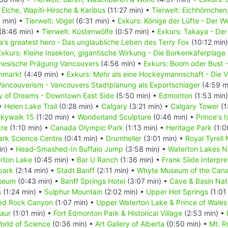
: Elche, Wapiti-Hirsche & Karibus
(11:27 min) •
Tierwelt: Eichhörnchen
 min) •
Tierwelt: Vögel
(6:31 min) •
Exkurs: Könige der Lüfte - Der 
(8:46 min) •
Tierwelt: Küstenwölfe
(0:57 min) •
Exkurs: Takaya - Der
's greatest hero - Das unglaubliche Leben des Terry Fox
(10:12 min
Exkurs: Kleine Insekten, gigantische Wirkung - Die Borkenkäferplage
inesische Prägung Vancouvers
(4:56 min) •
Exkurs: Boom oder Bust 
enmarkt
(4:49 min) •
Exkurs: Mehr als eine Hockeymannschaft - Die
Vancouverism - Vancouvers Stadtplanung als Exportschlager
(4:59 m
ty of Dreams - Downtown East Side
(5:50 min) •
Edmonton
(1:53 min
 •
Helen Lake Trail
(0:28 min) •
Calgary
(3:21 min) •
Calgary Tower
(1
kywalk 15
(1:20 min) •
Wonderland Sculpture
(0:46 min) •
Prince's 
tre
(1:10 min) •
Canada Olympic Park
(1:13 min) •
Heritage Park
(1:0
rk Science Centre
(0:41 min) •
Drumheller
(3:01 min) •
Royal Tyrell
in) •
Head-Smashed-In Buffalo Jump
(3:58 min) •
Waterton Lakes N
erton Lake
(0:45 min) •
Bar U Ranch
(1:36 min) •
Frank Slide Interpre
park
(2:14 min) •
Stadt Banff
(2:11 min) •
Whyte Museum of the Cana
useum
(0:43 min) •
Banff Springs Hotel
(3:07 min) •
Cave & Basin Nati
s
(1:24 min) •
Sulphur Mountain
(2:02 min) •
Upper Hot Springs
(1:01
ed Rock Canyon
(1:07 min) •
Upper Waterton Lake & Prince of Wales
saur
(1:01 min) •
Fort Edmonton Park & Historical Village
(2:53 min) •
rld of Science
(0:36 min) •
Art Gallery of Alberta
(0:50 min) •
Mt. R