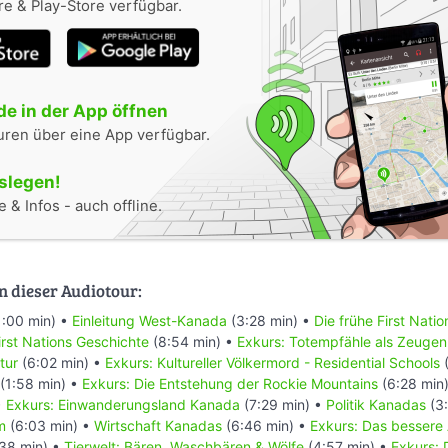
e & Play-Store verfügbar.
e in der App öffnen
uren über eine App verfügbar.
oslegen!
 & Infos - auch offline.
n dieser Audiotour:
1:00 min) •
Einleitung West-Kanada
(3:28 min) •
Die frühe First Nati
rst Nations Geschichte
(8:54 min) •
Exkurs: Totempfähle als Zeugen
tur
(6:02 min) •
Exkurs: Kultureller Völkermord - Residential Schools
(
(1:58 min) •
Exkurs: Die Entstehung der Rockie Mountains
(6:28 min
•
Exkurs: Einwanderungsland Kanada
(7:29 min) •
Politik Kanadas
(3:
m
(6:03 min) •
Wirtschaft Kanadas
(6:46 min) •
Exkurs: Das bessere
38 min) •
Tierwelt: Bären, Waschbären & Wölfe
(4:57 min) •
Exkurs: 