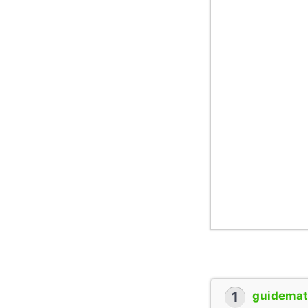
1
guidemate