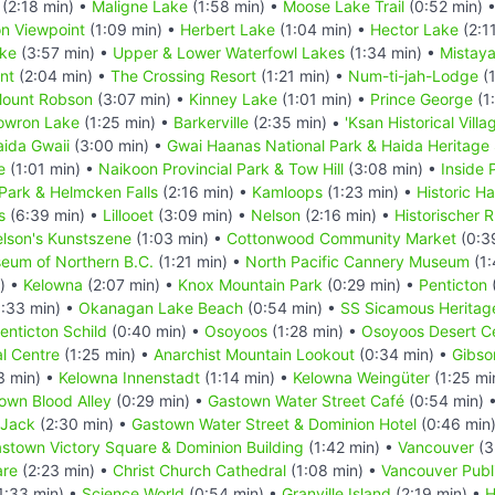
(2:18 min) •
Maligne Lake
(1:58 min) •
Moose Lake Trail
(0:52 min) 
n Viewpoint
(1:09 min) •
Herbert Lake
(1:04 min) •
Hector Lake
(2:1
ake
(3:57 min) •
Upper & Lower Waterfowl Lakes
(1:34 min) •
Mistay
nt
(2:04 min) •
The Crossing Resort
(1:21 min) •
Num-ti-jah-Lodge
(1
ount Robson
(3:07 min) •
Kinney Lake
(1:01 min) •
Prince George
(1
owron Lake
(1:25 min) •
Barkerville
(2:35 min) •
'Ksan Historical Villa
ida Gwaii
(3:00 min) •
Gwai Haanas National Park & Haida Heritage 
e
(1:01 min) •
Naikoon Provincial Park & Tow Hill
(3:08 min) •
Inside
 Park & Helmcken Falls
(2:16 min) •
Kamloops
(1:23 min) •
Historic H
s
(6:39 min) •
Lillooet
(3:09 min) •
Nelson
(2:16 min) •
Historischer
lson's Kunstszene
(1:03 min) •
Cottonwood Community Market
(0:3
eum of Northern B.C.
(1:21 min) •
North Pacific Cannery Museum
(1:
) •
Kelowna
(2:07 min) •
Knox Mountain Park
(0:29 min) •
Penticton
:33 min) •
Okanagan Lake Beach
(0:54 min) •
SS Sicamous Heritag
nticton Schild
(0:40 min) •
Osoyoos
(1:28 min) •
Osoyoos Desert C
al Centre
(1:25 min) •
Anarchist Mountain Lookout
(0:34 min) •
Gibso
3 min) •
Kelowna Innenstadt
(1:14 min) •
Kelowna Weingüter
(1:25 mi
own Blood Alley
(0:29 min) •
Gastown Water Street Café
(0:54 min) 
 Jack
(2:30 min) •
Gastown Water Street & Dominion Hotel
(0:46 min
stown Victory Square & Dominion Building
(1:42 min) •
Vancouver
(3
are
(2:23 min) •
Christ Church Cathedral
(1:08 min) •
Vancouver Publi
1:33 min) •
Science World
(0:54 min) •
Granville Island
(2:19 min) •
H