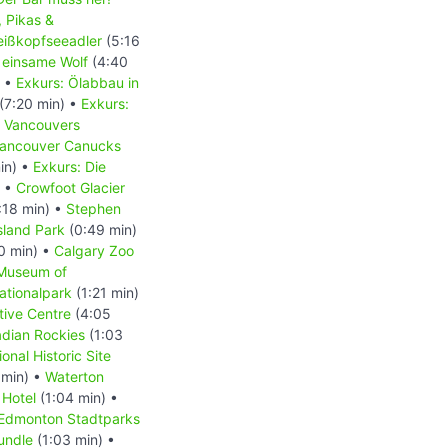
, Pikas &
Weißkopfseeadler
(5:16
 einsame Wolf
(4:40
) •
Exkurs: Ölabbau in
(7:20 min) •
Exkurs:
- Vancouvers
 Vancouver Canucks
in) •
Exkurs: Die
) •
Crowfoot Glacier
:18 min) •
Stephen
Island Park
(0:49 min)
0 min) •
Calgary Zoo
 Museum of
ationalpark
(1:21 min)
tive Centre
(4:05
dian Rockies
(1:03
onal Historic Site
 min) •
Waterton
 Hotel
(1:04 min) •
Edmonton Stadtparks
undle
(1:03 min) •