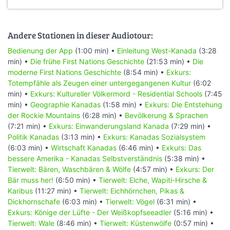
Andere Stationen in dieser Audiotour:
Bedienung der App
(1:00 min) •
Einleitung West-Kanada
(3:28
min) •
Die frühe First Nations Geschichte
(21:53 min) •
Die
moderne First Nations Geschichte
(8:54 min) •
Exkurs:
Totempfähle als Zeugen einer untergegangenen Kultur
(6:02
min) •
Exkurs: Kultureller Völkermord - Residential Schools
(7:45
min) •
Geographie Kanadas
(1:58 min) •
Exkurs: Die Entstehung
der Rockie Mountains
(6:28 min) •
Bevölkerung & Sprachen
(7:21 min) •
Exkurs: Einwanderungsland Kanada
(7:29 min) •
Politik Kanadas
(3:13 min) •
Exkurs: Kanadas Sozialsystem
(6:03 min) •
Wirtschaft Kanadas
(6:46 min) •
Exkurs: Das
bessere Amerika - Kanadas Selbstverständnis
(5:38 min) •
Tierwelt: Bären, Waschbären & Wölfe
(4:57 min) •
Exkurs: Der
Bär muss her!
(6:50 min) •
Tierwelt: Elche, Wapiti-Hirsche &
Karibus
(11:27 min) •
Tierwelt: Eichhörnchen, Pikas &
Dickhornschafe
(6:03 min) •
Tierwelt: Vögel
(6:31 min) •
Exkurs: Könige der Lüfte - Der Weißkopfseeadler
(5:16 min) •
Tierwelt: Wale
(8:46 min) •
Tierwelt: Küstenwölfe
(0:57 min) •