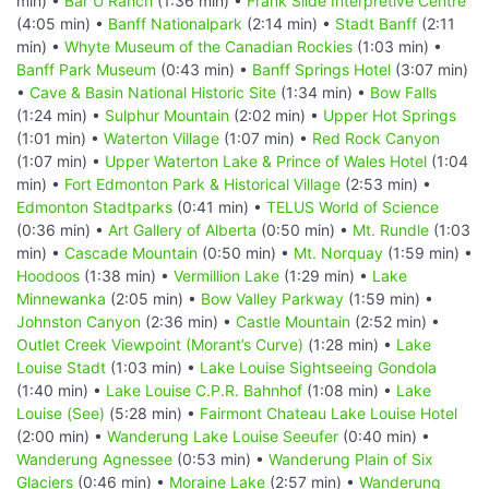
min) •
Bar U Ranch
(1:36 min) •
Frank Slide Interpretive Centre
(4:05 min) •
Banff Nationalpark
(2:14 min) •
Stadt Banff
(2:11
min) •
Whyte Museum of the Canadian Rockies
(1:03 min) •
Banff Park Museum
(0:43 min) •
Banff Springs Hotel
(3:07 min)
•
Cave & Basin National Historic Site
(1:34 min) •
Bow Falls
(1:24 min) •
Sulphur Mountain
(2:02 min) •
Upper Hot Springs
(1:01 min) •
Waterton Village
(1:07 min) •
Red Rock Canyon
(1:07 min) •
Upper Waterton Lake & Prince of Wales Hotel
(1:04
min) •
Fort Edmonton Park & Historical Village
(2:53 min) •
Edmonton Stadtparks
(0:41 min) •
TELUS World of Science
(0:36 min) •
Art Gallery of Alberta
(0:50 min) •
Mt. Rundle
(1:03
min) •
Cascade Mountain
(0:50 min) •
Mt. Norquay
(1:59 min) •
Hoodoos
(1:38 min) •
Vermillion Lake
(1:29 min) •
Lake
Minnewanka
(2:05 min) •
Bow Valley Parkway
(1:59 min) •
Johnston Canyon
(2:36 min) •
Castle Mountain
(2:52 min) •
Outlet Creek Viewpoint (Morant’s Curve)
(1:28 min) •
Lake
Louise Stadt
(1:03 min) •
Lake Louise Sightseeing Gondola
(1:40 min) •
Lake Louise C.P.R. Bahnhof
(1:08 min) •
Lake
Louise (See)
(5:28 min) •
Fairmont Chateau Lake Louise Hotel
(2:00 min) •
Wanderung Lake Louise Seeufer
(0:40 min) •
Wanderung Agnessee
(0:53 min) •
Wanderung Plain of Six
Glaciers
(0:46 min) •
Moraine Lake
(2:57 min) •
Wanderung