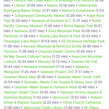
min) •
Historic Hat Creek Ranch & Shuswap First Nations
(6:39
min) •
Lillooet
(3:09 min) •
Nelson
(2:16 min) •
Historischer
Rundgang Baker Street
(2:41 min) •
Nelson's Kunstszene
(1:03
min) •
Cottonwood Community Market
(0:39 min) •
Pulpit Rock
Trail
(0:30 min) •
Museum of Northern B.C.
(1:21 min) •
North
Pacific Cannery Museum
(1:40 min) •
Butze Rapids Trail
(0:51
min) •
Kelowna
(2:07 min) •
Knox Mountain Park
(0:29 min) •
Penticton
(1:28 min) •
Skaha Lake Beach & Park
(0:33 min) •
Okanagan Lake Beach
(0:54 min) •
SS Sicamous Heritage Park
(1:36 min) •
Munson Mountain & Penticton Schild
(0:40 min) •
Osoyoos
(1:28 min) •
Osoyoos Desert Centre
(0:49 min) •
Nk'Mip Desert Cultural Centre
(1:25 min) •
Anarchist Mountain
Lookout
(0:34 min) •
Gibsons
(2:13 min) •
Soames Hill Trail
(0:43 min) •
Kelowna Innenstadt
(1:14 min) •
Kelowna
Weingüter
(1:25 min) •
Gastown Project 200
(1:17 min) •
Gastown Blood Alley
(0:29 min) •
Gastown Water Street Café
(0:54 min) •
Gastown, Maple Tree Square & Gassy Jack
(2:30
min) •
Gastown Water Street & Dominion Hotel
(0:46 min) •
Gastown Steam Clock
(0:45 min) •
Gastown Victory Square &
Dominion Building
(1:42 min) •
Vancouver
(3:52 min) •
Robson
Street & Robson Square
(2:23 min) •
Christ Church Cathedral
(1:08 min) •
Vancouver Public Library
(1:40 min) •
BC Place