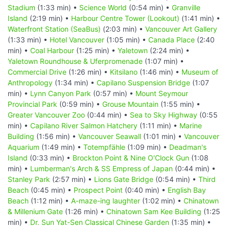
Stadium
(1:33 min) •
Science World
(0:54 min) •
Granville
Island
(2:19 min) •
Harbour Centre Tower (Lookout)
(1:41 min) •
Waterfront Station (SeaBus)
(2:03 min) •
Vancouver Art Gallery
(1:33 min) •
Hotel Vancouver
(1:05 min) •
Canada Place
(2:40
min) •
Coal Harbour
(1:25 min) •
Yaletown
(2:24 min) •
Yaletown Roundhouse & Uferpromenade
(1:07 min) •
Commercial Drive
(1:26 min) •
Kitsilano
(1:46 min) •
Museum of
Anthropology
(1:34 min) •
Capilano Suspension Bridge
(1:07
min) •
Lynn Canyon Park
(0:57 min) •
Mount Seymour
Provincial Park
(0:59 min) •
Grouse Mountain
(1:55 min) •
Greater Vancouver Zoo
(0:44 min) •
Sea to Sky Highway
(0:55
min) •
Capilano River Salmon Hatchery
(1:11 min) •
Marine
Building
(1:56 min) •
Vancouver Seawall
(1:01 min) •
Vancouver
Aquarium
(1:49 min) •
Totempfähle
(1:09 min) •
Deadman's
Island
(0:33 min) •
Brockton Point & Nine O'Clock Gun
(1:08
min) •
Lumberman's Arch & SS Empress of Japan
(0:44 min) •
Stanley Park
(2:57 min) •
Lions Gate Bridge
(0:54 min) •
Third
Beach
(0:45 min) •
Prospect Point
(0:40 min) •
English Bay
Beach
(1:12 min) •
A-maze-ing laughter
(1:02 min) •
Chinatown
& Millenium Gate
(1:26 min) •
Chinatown Sam Kee Building
(1:25
min) •
Dr. Sun Yat-Sen Classical Chinese Garden
(1:35 min) •