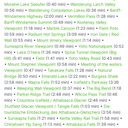
Moraine Lake Seeufer
(0:40 min) •
Wanderung Larch Valley
(0:56 min) •
Wanderung Consolation Lakes
(0:36 min) •
Banff-
Windamere Highway
(2:00 min) •
Vermillion Pass
(1:28 min) •
Banff-Windamere Summit
(0:49 min) •
Kootenay Valley
Viewpoint
(1:18 min) •
Marble Canyon
(1:23 min) •
Paint Pots
(0:59 min) •
Radium Hot Springs
(3:09 min) •
Iron Gate / Red
Wall
(0:55 min) •
Mount Amery Viewpoint
(1:14 min) •
Sunwapta River Viewpoint
(0:49 min) •
Yoho Nationalpark
(0:52
min) •
Lake O'Hara
(1:36 min) •
Spiral Tunnel Viewpoint (Big
Hill)
(5:41 min) •
Field
(1:41 min) •
Yoho Valley Road
(0:43 min)
•
Mount Stephen Viewpoint
(0:58 min) •
Meeting of the waters
Viewpoint
(0:47 min) •
Takakaw Falls
(1:28 min) •
Natural
Bridge
(0:50 min) •
Emerald Lake
(2:22 min) •
Burgess Shale
(2:58 min) •
Wapta Falls
(1:52 min) •
Icefield's Parkway
(3:26
min) •
Weeping Wall Viewpoint
(0:37 min) •
The Big Bend
(1:18
min) •
Parker Ridge Trail
(2:48 min) •
Wilcox Pass Trail
(0:46
min) •
Columbia Icefield / Athabasca Glacier
(2:46 min) •
Stutfield Glacier Viewpoint / Tangle Falls
(1:03 min) •
Die
touristische Entdeckung des Athabasca-Gletschers
(3:56 min)
•
Sunwapta Falls
(1:21 min) •
Kettle Valley Rail Trail
(1:58 min) •
Chinatown Yip Sang
(1:13 min) •
Athabasca Falls
(1:39 min) •