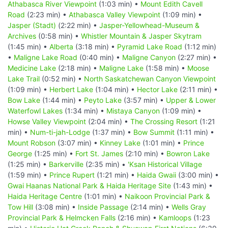
Athabasca River Viewpoint
(1:03 min) •
Mount Edith Cavell
Road
(2:23 min) •
Athabasca Valley Viewpoint
(1:09 min) •
Jasper (Stadt)
(2:22 min) •
Jasper-Yellowhead-Museum &
Archives
(0:58 min) •
Whistler Mountain & Jasper Skytram
(1:45 min) •
Alberta
(3:18 min) •
Pyramid Lake Road
(1:12 min)
•
Maligne Lake Road
(0:40 min) •
Maligne Canyon
(2:27 min) •
Medicine Lake
(2:18 min) •
Maligne Lake
(1:58 min) •
Moose
Lake Trail
(0:52 min) •
North Saskatchewan Canyon Viewpoint
(1:09 min) •
Herbert Lake
(1:04 min) •
Hector Lake
(2:11 min) •
Bow Lake
(1:44 min) •
Peyto Lake
(3:57 min) •
Upper & Lower
Waterfowl Lakes
(1:34 min) •
Mistaya Canyon
(1:09 min) •
Howse Valley Viewpoint
(2:04 min) •
The Crossing Resort
(1:21
min) •
Num-ti-jah-Lodge
(1:37 min) •
Bow Summit
(1:11 min) •
Mount Robson
(3:07 min) •
Kinney Lake
(1:01 min) •
Prince
George
(1:25 min) •
Fort St. James
(2:10 min) •
Bowron Lake
(1:25 min) •
Barkerville
(2:35 min) •
'Ksan Historical Village
(1:59 min) •
Prince Rupert
(1:21 min) •
Haida Gwaii
(3:00 min) •
Gwai Haanas National Park & Haida Heritage Site
(1:43 min) •
Haida Heritage Centre
(1:01 min) •
Naikoon Provincial Park &
Tow Hill
(3:08 min) •
Inside Passage
(2:14 min) •
Wells Gray
Provincial Park & Helmcken Falls
(2:16 min) •
Kamloops
(1:23