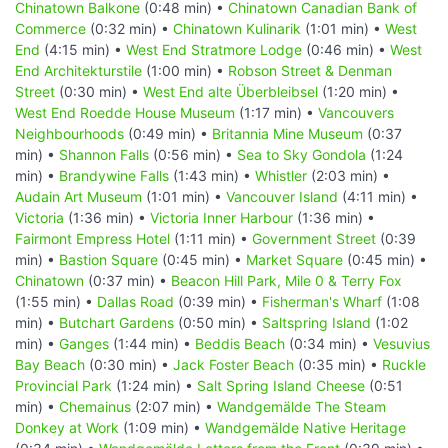
Chinatown Balkone
(0:48 min) •
Chinatown Canadian Bank of
Commerce
(0:32 min) •
Chinatown Kulinarik
(1:01 min) •
West
End
(4:15 min) •
West End Stratmore Lodge
(0:46 min) •
West
End Architekturstile
(1:00 min) •
Robson Street & Denman
Street
(0:30 min) •
West End alte Überbleibsel
(1:20 min) •
West End Roedde House Museum
(1:17 min) •
Vancouvers
Neighbourhoods
(0:49 min) •
Britannia Mine Museum
(0:37
min) •
Shannon Falls
(0:56 min) •
Sea to Sky Gondola
(1:24
min) •
Brandywine Falls
(1:43 min) •
Whistler
(2:03 min) •
Audain Art Museum
(1:01 min) •
Vancouver Island
(4:11 min) •
Victoria
(1:36 min) •
Victoria Inner Harbour
(1:36 min) •
Fairmont Empress Hotel
(1:11 min) •
Government Street
(0:39
min) •
Bastion Square
(0:45 min) •
Market Square
(0:45 min) •
Chinatown
(0:37 min) •
Beacon Hill Park, Mile 0 & Terry Fox
(1:55 min) •
Dallas Road
(0:39 min) •
Fisherman's Wharf
(1:08
min) •
Butchart Gardens
(0:50 min) •
Saltspring Island
(1:02
min) •
Ganges
(1:44 min) •
Beddis Beach
(0:34 min) •
Vesuvius
Bay Beach
(0:30 min) •
Jack Foster Beach
(0:35 min) •
Ruckle
Provincial Park
(1:24 min) •
Salt Spring Island Cheese
(0:51
min) •
Chemainus
(2:07 min) •
Wandgemälde The Steam
Donkey at Work
(1:09 min) •
Wandgemälde Native Heritage