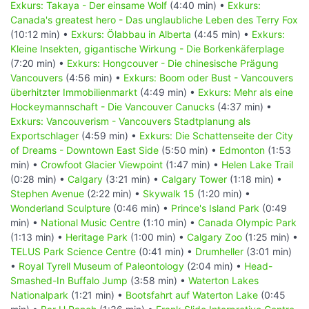
Exkurs: Takaya - Der einsame Wolf
(4:40 min) •
Exkurs:
Canada's greatest hero - Das unglaubliche Leben des Terry Fox
(10:12 min) •
Exkurs: Ölabbau in Alberta
(4:45 min) •
Exkurs:
Kleine Insekten, gigantische Wirkung - Die Borkenkäferplage
(7:20 min) •
Exkurs: Hongcouver - Die chinesische Prägung
Vancouvers
(4:56 min) •
Exkurs: Boom oder Bust - Vancouvers
überhitzter Immobilienmarkt
(4:49 min) •
Exkurs: Mehr als eine
Hockeymannschaft - Die Vancouver Canucks
(4:37 min) •
Exkurs: Vancouverism - Vancouvers Stadtplanung als
Exportschlager
(4:59 min) •
Exkurs: Die Schattenseite der City
of Dreams - Downtown East Side
(5:50 min) •
Edmonton
(1:53
min) •
Crowfoot Glacier Viewpoint
(1:47 min) •
Helen Lake Trail
(0:28 min) •
Calgary
(3:21 min) •
Calgary Tower
(1:18 min) •
Stephen Avenue
(2:22 min) •
Skywalk 15
(1:20 min) •
Wonderland Sculpture
(0:46 min) •
Prince's Island Park
(0:49
min) •
National Music Centre
(1:10 min) •
Canada Olympic Park
(1:13 min) •
Heritage Park
(1:00 min) •
Calgary Zoo
(1:25 min) •
TELUS Park Science Centre
(0:41 min) •
Drumheller
(3:01 min)
•
Royal Tyrell Museum of Paleontology
(2:04 min) •
Head-
Smashed-In Buffalo Jump
(3:58 min) •
Waterton Lakes
Nationalpark
(1:21 min) •
Bootsfahrt auf Waterton Lake
(0:45