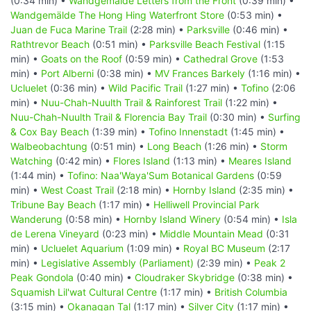
(0:34 min) •
Wandgemälde Letters from the Front
(0:39 min) •
Wandgemälde The Hong Hing Waterfront Store
(0:53 min) •
Juan de Fuca Marine Trail
(2:28 min) •
Parksville
(0:46 min) •
Rathtrevor Beach
(0:51 min) •
Parksville Beach Festival
(1:15
min) •
Goats on the Roof
(0:59 min) •
Cathedral Grove
(1:53
min) •
Port Alberni
(0:38 min) •
MV Frances Barkely
(1:16 min) •
Ucluelet
(0:36 min) •
Wild Pacific Trail
(1:27 min) •
Tofino
(2:06
min) •
Nuu-Chah-Nuulth Trail & Rainforest Trail
(1:22 min) •
Nuu-Chah-Nuulth Trail & Florencia Bay Trail
(0:30 min) •
Surfing
& Cox Bay Beach
(1:39 min) •
Tofino Innenstadt
(1:45 min) •
Walbeobachtung
(0:51 min) •
Long Beach
(1:26 min) •
Storm
Watching
(0:42 min) •
Flores Island
(1:13 min) •
Meares Island
(1:44 min) •
Tofino: Naa'Waya'Sum Botanical Gardens
(0:59
min) •
West Coast Trail
(2:18 min) •
Hornby Island
(2:35 min) •
Tribune Bay Beach
(1:17 min) •
Helliwell Provincial Park
Wanderung
(0:58 min) •
Hornby Island Winery
(0:54 min) •
Isla
de Lerena Vineyard
(0:23 min) •
Middle Mountain Mead
(0:31
min) •
Ucluelet Aquarium
(1:09 min) •
Royal BC Museum
(2:17
min) •
Legislative Assembly (Parliament)
(2:39 min) •
Peak 2
Peak Gondola
(0:40 min) •
Cloudraker Skybridge
(0:38 min) •
Squamish Lil'wat Cultural Centre
(1:17 min) •
British Columbia
(3:15 min) •
Okanagan Tal
(1:17 min) •
Silver City
(1:17 min) •