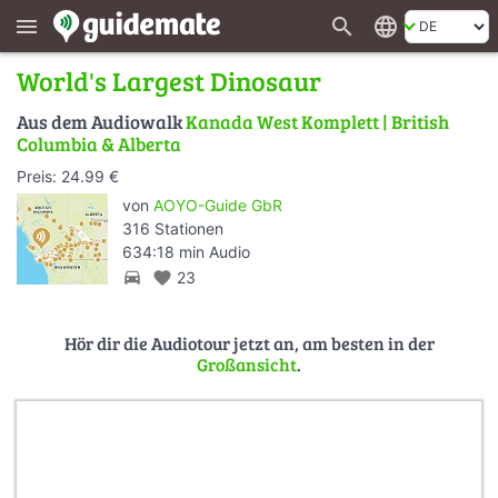
search
language
menu
World's Largest Dinosaur
Aus dem Audiowalk
Kanada West Komplett | British
Columbia & Alberta
Preis: 24.99 €
von
AOYO-Guide GbR
316 Stationen
634:18 min Audio
directions_car
favorite
23
Hör dir die Audiotour jetzt an, am besten in der
Großansicht
.