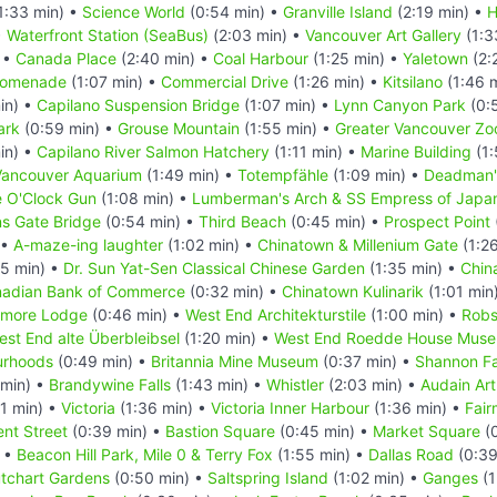
1:33 min) •
Science World
(0:54 min) •
Granville Island
(2:19 min) •
H
•
Waterfront Station (SeaBus)
(2:03 min) •
Vancouver Art Gallery
(1:3
 •
Canada Place
(2:40 min) •
Coal Harbour
(1:25 min) •
Yaletown
(2:
romenade
(1:07 min) •
Commercial Drive
(1:26 min) •
Kitsilano
(1:46 
in) •
Capilano Suspension Bridge
(1:07 min) •
Lynn Canyon Park
(0:
ark
(0:59 min) •
Grouse Mountain
(1:55 min) •
Greater Vancouver Zo
in) •
Capilano River Salmon Hatchery
(1:11 min) •
Marine Building
(1:
Vancouver Aquarium
(1:49 min) •
Totempfähle
(1:09 min) •
Deadman's
e O'Clock Gun
(1:08 min) •
Lumberman's Arch & SS Empress of Japa
ns Gate Bridge
(0:54 min) •
Third Beach
(0:45 min) •
Prospect Point
 •
A-maze-ing laughter
(1:02 min) •
Chinatown & Millenium Gate
(1:2
25 min) •
Dr. Sun Yat-Sen Classical Chinese Garden
(1:35 min) •
Chin
nadian Bank of Commerce
(0:32 min) •
Chinatown Kulinarik
(1:01 min
tmore Lodge
(0:46 min) •
West End Architekturstile
(1:00 min) •
Robs
est End alte Überbleibsel
(1:20 min) •
West End Roedde House Mus
urhoods
(0:49 min) •
Britannia Mine Museum
(0:37 min) •
Shannon Fa
 min) •
Brandywine Falls
(1:43 min) •
Whistler
(2:03 min) •
Audain Ar
1 min) •
Victoria
(1:36 min) •
Victoria Inner Harbour
(1:36 min) •
Fair
nt Street
(0:39 min) •
Bastion Square
(0:45 min) •
Market Square
(0
) •
Beacon Hill Park, Mile 0 & Terry Fox
(1:55 min) •
Dallas Road
(0:39
tchart Gardens
(0:50 min) •
Saltspring Island
(1:02 min) •
Ganges
(1