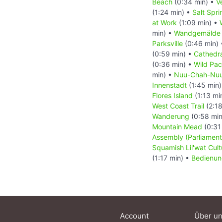
Beach
(0:34 min) •
V
(1:24 min) •
Salt Spr
at Work
(1:09 min) •
min) •
Wandgemälde T
Parksville
(0:46 min)
(0:59 min) •
Cathedr
(0:36 min) •
Wild Paci
min) •
Nuu-Chah-Nuult
Innenstadt
(1:45 min
Flores Island
(1:13 mi
West Coast Trail
(2:18
Wanderung
(0:58 min
Mountain Mead
(0:31
Assembly (Parliament
Squamish Lil'wat Cult
(1:17 min) •
Bedienun
Account
Über u