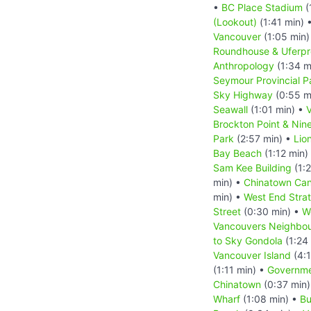
•
BC Place Stadium
(
(Lookout)
(1:41 min) 
Vancouver
(1:05 min)
Roundhouse & Uferp
Anthropology
(1:34 m
Seymour Provincial P
Sky Highway
(0:55 m
Seawall
(1:01 min) •
Brockton Point & Nin
Park
(2:57 min) •
Lio
Bay Beach
(1:12 min)
Sam Kee Building
(1:
min) •
Chinatown Ca
min) •
West End Stra
Street
(0:30 min) •
W
Vancouvers Neighbo
to Sky Gondola
(1:24
Vancouver Island
(4:1
(1:11 min) •
Governme
Chinatown
(0:37 min
Wharf
(1:08 min) •
Bu