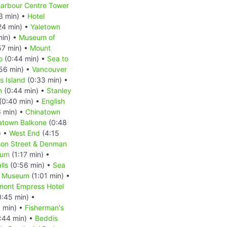
arbour Centre Tower
3 min) •
Hotel
24 min) •
Yaletown
min) •
Museum of
57 min) •
Mount
o
(0:44 min) •
Sea to
56 min) •
Vancouver
 Island
(0:33 min) •
n
(0:44 min) •
Stanley
(0:40 min) •
English
6 min) •
Chinatown
atown Balkone
(0:48
) •
West End
(4:15
on Street & Denman
eum
(1:17 min) •
lls
(0:56 min) •
Sea
t Museum
(1:01 min) •
mont Empress Hotel
:45 min) •
 min) •
Fisherman's
:44 min) •
Beddis