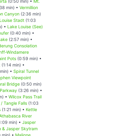
erta
(0:50 min) •
Mt.
38 min) •
Vermillion
on Canyon
(2:36 min)
Louise Stadt
(1:03
n) •
Lake Louise (See)
ufer
(0:40 min) •
Lake
(2:57 min) •
erung Consolation
nff-Windamere
aint Pots
(0:59 min) •
t
(1:14 min) •
 min) •
Spiral Tunnel
phen Viewpoint
ral Bridge
(0:50 min)
s Parkway
(3:26 min) •
n) •
Wilcox Pass Trail
 / Tangle Falls
(1:03
s
(1:21 min) •
Kettle
Athabasca River
1:09 min) •
Jasper
n & Jasper Skytram
 min) •
Maligne