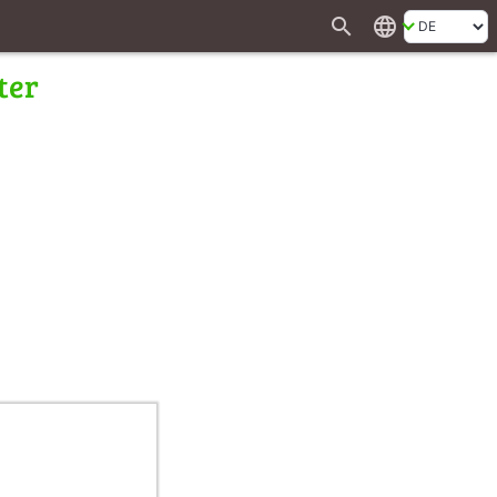
search
language
ter