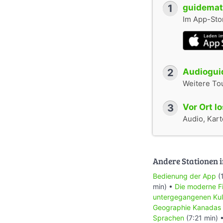
1
guidemate
Im App-Stor
2
Audioguid
Weitere To
3
Vor Ort l
Audio, Karte
Andere Stationen i
Bedienung der App
(
min) •
Die moderne Fi
untergegangenen Kul
Geographie Kanadas
Sprachen
(7:21 min) 