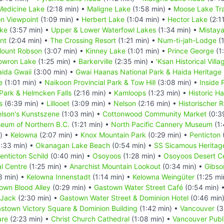
Medicine Lake
(2:18 min) •
Maligne Lake
(1:58 min) •
Moose Lake Tra
n Viewpoint
(1:09 min) •
Herbert Lake
(1:04 min) •
Hector Lake
(2:1
ake
(3:57 min) •
Upper & Lower Waterfowl Lakes
(1:34 min) •
Mistay
nt
(2:04 min) •
The Crossing Resort
(1:21 min) •
Num-ti-jah-Lodge
(1
ount Robson
(3:07 min) •
Kinney Lake
(1:01 min) •
Prince George
(1
owron Lake
(1:25 min) •
Barkerville
(2:35 min) •
'Ksan Historical Villa
ida Gwaii
(3:00 min) •
Gwai Haanas National Park & Haida Heritage 
e
(1:01 min) •
Naikoon Provincial Park & Tow Hill
(3:08 min) •
Inside
 Park & Helmcken Falls
(2:16 min) •
Kamloops
(1:23 min) •
Historic H
s
(6:39 min) •
Lillooet
(3:09 min) •
Nelson
(2:16 min) •
Historischer
lson's Kunstszene
(1:03 min) •
Cottonwood Community Market
(0:3
eum of Northern B.C.
(1:21 min) •
North Pacific Cannery Museum
(1:
) •
Kelowna
(2:07 min) •
Knox Mountain Park
(0:29 min) •
Penticton
:33 min) •
Okanagan Lake Beach
(0:54 min) •
SS Sicamous Heritag
nticton Schild
(0:40 min) •
Osoyoos
(1:28 min) •
Osoyoos Desert C
al Centre
(1:25 min) •
Anarchist Mountain Lookout
(0:34 min) •
Gibso
3 min) •
Kelowna Innenstadt
(1:14 min) •
Kelowna Weingüter
(1:25 mi
own Blood Alley
(0:29 min) •
Gastown Water Street Café
(0:54 min) 
 Jack
(2:30 min) •
Gastown Water Street & Dominion Hotel
(0:46 min
stown Victory Square & Dominion Building
(1:42 min) •
Vancouver
(3
are
(2:23 min) •
Christ Church Cathedral
(1:08 min) •
Vancouver Publi