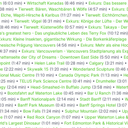
m
(6:03 min) •
Wirtschaft Kanadas
(6:46 min) •
Exkurs: Das bessere
38 min) •
Tierwelt: Bären, Waschbären & Wölfe
(4:57 min) •
Exkurs: 
: Elche, Wapiti-Hirsche & Karibus
(11:27 min) •
Tierwelt: Eichhörnchen
 min) •
Tierwelt: Vögel
(6:31 min) •
Exkurs: Könige der Lüfte - Der 
(8:46 min) •
Tierwelt: Küstenwölfe
(0:57 min) •
Exkurs: Takaya - Der
's greatest hero - Das unglaubliche Leben des Terry Fox
(10:12 min
Exkurs: Kleine Insekten, gigantische Wirkung - Die Borkenkäferplage
inesische Prägung Vancouvers
(4:56 min) •
Exkurs: Mehr als eine Ho
4:37 min) •
Exkurs: Vancouverism - Vancouvers Stadtplanung als Ex
hattenseite der City of Dreams - Downtown East Side
(5:50 min) •
E
wpoint
(1:47 min) •
Helen Lake Trail
(0:28 min) •
Calgary
(3:21 min) •
ue
(2:22 min) •
Skywalk 15
(1:20 min) •
Wonderland Sculpture
(0:46 
ional Music Centre
(1:10 min) •
Canada Olympic Park
(1:13 min) •
He
:25 min) •
TELUS Park Science Centre
(0:41 min) •
Drumheller
(3:01
ogy
(2:04 min) •
Head-Smashed-In Buffalo Jump
(3:58 min) •
Water
n) •
Bootsfahrt auf Waterton Lake
(0:45 min) •
Bar U Ranch
(1:36 mi
:05 min) •
Banff Nationalpark
(2:14 min) •
Stadt Banff
(2:11 min) •
W
03 min) •
Banff Park Museum
(0:43 min) •
Banff Springs Hotel
(3:07
(1:34 min) •
Bow Falls
(1:24 min) •
Sulphur Mountain
(2:02 min) •
Up
ge
(1:07 min) •
Red Rock Canyon
(1:07 min) •
Upper Waterton Lake &
ld's Largest Dinosaur
(1:01 min) •
Fort Edmonton Park & Historical Vi