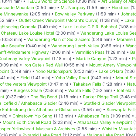
s
(0:41 min) •
TELUS World of Science
(0:36 min) •
Art Gallery of Alb
ascade Mountain
(0:50 min) •
Mt. Norquay
(1:59 min) •
Hoodoos
(1:
e Minnewanka
(2:05 min) •
Bow Valley Parkway
(1:59 min) •
Johnst
52 min) •
Outlet Creek Viewpoint (Morant’s Curve)
(1:28 min) •
Lake 
ightseeing Gondola
(1:40 min) •
Lake Louise C.P.R. Bahnhof
(1:08 mi
 Chateau Lake Louise Hotel
(2:00 min) •
Wanderung Lake Louise See
e
(0:53 min) •
Wanderung Plain of Six Glaciers
(0:46 min) •
Moraine 
ake Seeufer
(0:40 min) •
Wanderung Larch Valley
(0:56 min) •
Wand
anff-Windamere Highway
(2:00 min) •
Vermillion Pass
(1:28 min) •
Ba
Kootenay Valley Viewpoint
(1:18 min) •
Marble Canyon
(1:23 min) •
P
3:09 min) •
Iron Gate / Red Wall
(0:55 min) •
Mount Amery Viewpoin
point
(0:49 min) •
Yoho Nationalpark
(0:52 min) •
Lake O'Hara
(1:36
:41 min) •
Field
(1:41 min) •
Yoho Valley Road
(0:43 min) •
Mount Ste
of the waters Viewpoint
(0:47 min) •
Takakaw Falls
(1:28 min) •
Natu
 min) •
Burgess Shale
(2:58 min) •
Wapta Falls
(1:52 min) •
Icefield'
nt
(0:37 min) •
The Big Bend
(1:18 min) •
Parker Ridge Trail
(2:48 mi
 Icefield / Athabasca Glacier
(2:46 min) •
Stutfield Glacier Viewpoint
he Entdeckung des Athabasca-Gletschers
(3:56 min) •
Sunwapta Fall
min) •
Chinatown Yip Sang
(1:13 min) •
Athabasca Falls
(1:39 min) •
 •
Mount Edith Cavell Road
(2:23 min) •
Athabasca Valley Viewpoint
(
asper-Yellowhead-Museum & Archives
(0:58 min) •
Whistler Mountai
3:18 min) •
Pyramid Lake Road
(1:12 min) •
Maligne Lake Road
(0:40