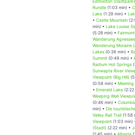
Edmonton Stadtpark
Rundle
(1:03 min) •
C
Lake
(1:29 min) •
Lak
•
Castle Mountain
(2:
min) •
Lake Louise S
(5:28 min) •
Fairmont
Wanderung Agnesse
Wanderung Moraine L
Lakes
(0:36 min) •
B
Summit
(0:49 min) •
Radium Hot Springs
(
Sunwapta River View
Viewpoint (Big Hill)
(5
(0:58 min) •
Meeting 
•
Emerald Lake
(2:22
Weeping Wall Viewpoi
(0:46 min) •
Columbia
min) •
Die touristisc
Valley Rail Trail
(1:58 
Viewpoint
(1:03 min)
(Stadt)
(2:22 min) •
J
(1:45 min) •
Alberta
(