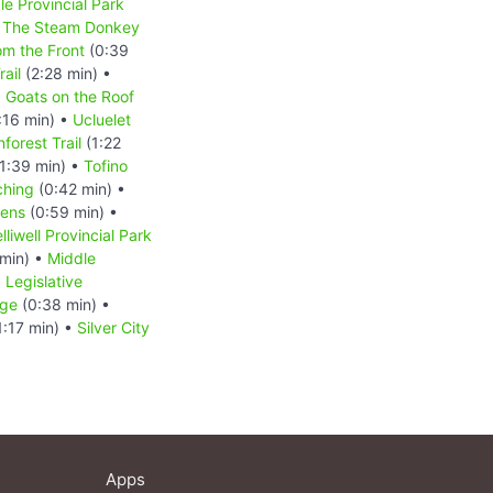
le Provincial Park
The Steam Donkey
m the Front
(0:39
ail
(2:28 min) •
•
Goats on the Roof
:16 min) •
Ucluelet
forest Trail
(1:22
1:39 min) •
Tofino
ching
(0:42 min) •
dens
(0:59 min) •
lliwell Provincial Park
min) •
Middle
•
Legislative
dge
(0:38 min) •
1:17 min) •
Silver City
Apps