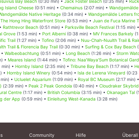
esuvius Bay Beach
(0:30 min) •
Jack Foster Beach
(0:35 min) •
Ruck
ing Island Cheese
(0:51 min) •
Chemainus
(2:07 min) •
Wandgemälde 
Wandgemälde Native Heritage
(0:34 min) •
Wandgemälde Letters fro
he Hong Hing Waterfront Store
(0:53 min) •
Juan de Fuca Marine Tr
 •
Rathtrevor Beach
(0:51 min) •
Parksville Beach Festival
(1:15 min) 
al Grove
(1:53 min) •
Port Alberni
(0:38 min) •
MV Frances Barkely
(1
fic Trail
(1:27 min) •
Tofino
(2:06 min) •
Nuu-Chah-Nuulth Trail & Rain
h Trail & Florencia Bay Trail
(0:30 min) •
Surfing & Cox Bay Beach
(
) •
Walbeobachtung
(0:51 min) •
Long Beach
(1:26 min) •
Storm Wat
n) •
Meares Island
(1:44 min) •
Tofino: Naa'Waya'Sum Botanical Gar
 min) •
Hornby Island
(2:35 min) •
Tribune Bay Beach
(1:17 min) •
He
) •
Hornby Island Winery
(0:54 min) •
Isla de Lerena Vineyard
(0:23 
 min) •
Ucluelet Aquarium
(1:09 min) •
Royal BC Museum
(2:17 min) 
)
(2:39 min) •
Peak 2 Peak Gondola
(0:40 min) •
Cloudraker Skybri
ural Centre
(1:17 min) •
British Columbia
(3:15 min) •
Okanagan Tal
(
g der App
(0:59 min) •
Einleitung West-Kanada
(3:28 min)
ns
Community
Hilfe
Überall