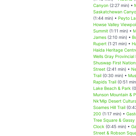
Canyon
(2:27 min) •
Saskatchewan Canyo
(1:44 min) •
Peyto L
Howse Valley Viewpoi
Summit
(1:11 min) •
M
James
(2:10 min) •
B
Rupert
(1:21 min) •
Ha
Haida Heritage Centr
Wells Gray Provincial
Shuswap First Nation
Street
(2:41 min) •
Ne
Trail
(0:30 min) •
Mus
Rapids Trail
(0:51 min
Lake Beach & Park
(0
Munson Mountain & Pe
Nk'Mip Desert Cultur
Soames Hill Trail
(0:4
200
(1:17 min) •
Gast
Tree Square & Gassy
Clock
(0:45 min) •
Ga
Street & Robson Squ