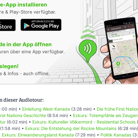
-App installieren
e & Play-Store verfügbar.
e in der App öffnen
uren über eine App verfügbar.
oslegen!
 & Infos - auch offline.
n dieser Audiotour:
1:00 min) •
Einleitung West-Kanada
(3:28 min) •
Die frühe First Nati
rst Nations Geschichte
(8:54 min) •
Exkurs: Totempfähle als Zeugen
tur
(6:02 min) •
Exkurs: Kultureller Völkermord - Residential Schools
(
(1:58 min) •
Exkurs: Die Entstehung der Rockie Mountains
(6:28 min
•
Exkurs: Einwanderungsland Kanada
(7:29 min) •
Politik Kanadas
(3: