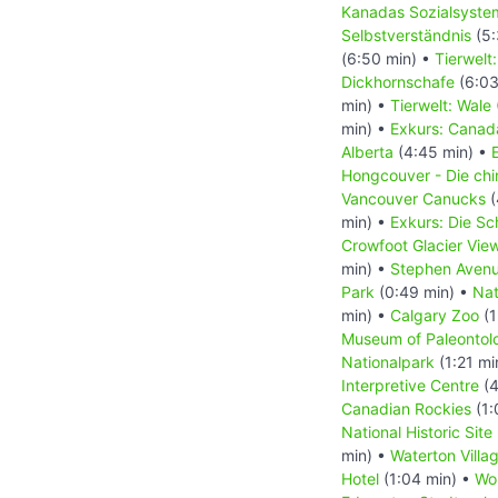
Kanadas Sozialsyste
Selbstverständnis
(5:
(6:50 min) •
Tierwelt
Dickhornschafe
(6:03
min) •
Tierwelt: Wale
min) •
Exkurs: Canada
Alberta
(4:45 min) •
Hongcouver - Die ch
Vancouver Canucks
(
min) •
Exkurs: Die Sc
Crowfoot Glacier Vie
min) •
Stephen Aven
Park
(0:49 min) •
Nat
min) •
Calgary Zoo
(1
Museum of Paleontol
Nationalpark
(1:21 mi
Interpretive Centre
(4
Canadian Rockies
(1:
National Historic Site
min) •
Waterton Villa
Hotel
(1:04 min) •
Wor