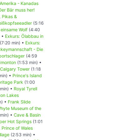
 Amerika - Kanadas
Der Bär muss her!
, Pikas &
Weißkopfseeadler
(5:16
 einsame Wolf
(4:40
) •
Exkurs: Ölabbau in
(7:20 min) •
Exkurs:
ckeymannschaft - Die
portschlager
(4:59
dmonton
(1:53 min) •
Calgary Tower
(1:18
min) •
Prince's Island
ritage Park
(1:00
 min) •
Royal Tyrell
ton Lakes
n) •
Frank Slide
hyte Museum of the
 min) •
Cave & Basin
per Hot Springs
(1:01
 Prince of Wales
llage
(2:53 min) •