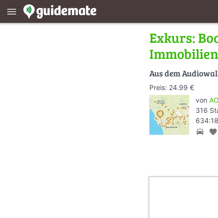
menu
Exkurs: Bo
Immobilie
Aus dem Audiowa
Preis: 24.99 €
von
AO
316 St
634:18
directions_car
favorite