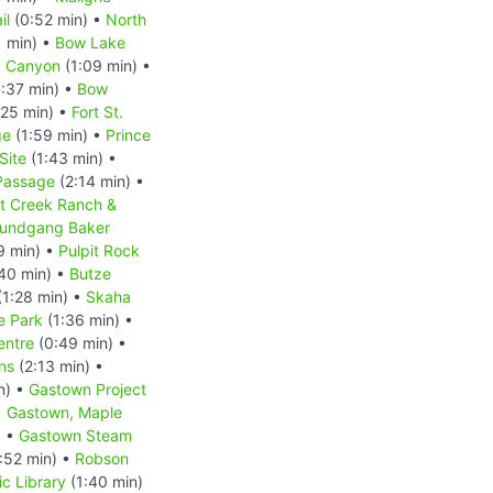
il
(0:52 min) •
North
1 min) •
Bow Lake
a Canyon
(1:09 min) •
:37 min) •
Bow
:25 min) •
Fort St.
ge
(1:59 min) •
Prince
Site
(1:43 min) •
 Passage
(2:14 min) •
at Creek Ranch &
 Rundgang Baker
9 min) •
Pulpit Rock
40 min) •
Butze
(1:28 min) •
Skaha
e Park
(1:36 min) •
entre
(0:49 min) •
ns
(2:13 min) •
n) •
Gastown Project
•
Gastown, Maple
) •
Gastown Steam
:52 min) •
Robson
c Library
(1:40 min)