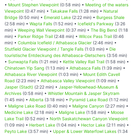
•
Mount Stephen Viewpoint
(0:58 min) •
Meeting of the waters
Viewpoint
(0:47 min) •
Takakaw Falls
(1:28 min) •
Natural
Bridge
(0:50 min) •
Emerald Lake
(2:22 min) •
Burgess Shale
(2:58 min) •
Wapta Falls
(1:52 min) •
Icefield's Parkway
(3:26
min) •
Weeping Wall Viewpoint
(0:37 min) •
The Big Bend
(1:18
min) •
Parker Ridge Trail
(2:48 min) •
Wilcox Pass Trail
(0:46
min) •
Columbia Icefield / Athabasca Glacier
(2:46 min) •
Stutfield Glacier Viewpoint / Tangle Falls
(1:03 min) •
Die
touristische Entdeckung des Athabasca-Gletschers
(3:56 min)
•
Sunwapta Falls
(1:21 min) •
Kettle Valley Rail Trail
(1:58 min) •
Chinatown Yip Sang
(1:13 min) •
Athabasca Falls
(1:39 min) •
Athabasca River Viewpoint
(1:03 min) •
Mount Edith Cavell
Road
(2:23 min) •
Athabasca Valley Viewpoint
(1:09 min) •
Jasper (Stadt)
(2:22 min) •
Jasper-Yellowhead-Museum &
Archives
(0:58 min) •
Whistler Mountain & Jasper Skytram
(1:45 min) •
Alberta
(3:18 min) •
Pyramid Lake Road
(1:12 min)
•
Maligne Lake Road
(0:40 min) •
Maligne Canyon
(2:27 min) •
Medicine Lake
(2:18 min) •
Maligne Lake
(1:58 min) •
Moose
Lake Trail
(0:52 min) •
North Saskatchewan Canyon Viewpoint
(1:09 min) •
Herbert Lake
(1:04 min) •
Hector Lake
(2:11 min) •
Peyto Lake
(3:57 min) •
Upper & Lower Waterfowl Lakes
(1:34