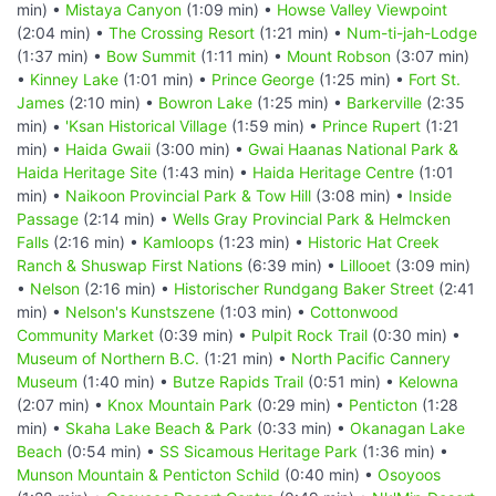
min) •
Mistaya Canyon
(1:09 min) •
Howse Valley Viewpoint
(2:04 min) •
The Crossing Resort
(1:21 min) •
Num-ti-jah-Lodge
(1:37 min) •
Bow Summit
(1:11 min) •
Mount Robson
(3:07 min)
•
Kinney Lake
(1:01 min) •
Prince George
(1:25 min) •
Fort St.
James
(2:10 min) •
Bowron Lake
(1:25 min) •
Barkerville
(2:35
min) •
'Ksan Historical Village
(1:59 min) •
Prince Rupert
(1:21
min) •
Haida Gwaii
(3:00 min) •
Gwai Haanas National Park &
Haida Heritage Site
(1:43 min) •
Haida Heritage Centre
(1:01
min) •
Naikoon Provincial Park & Tow Hill
(3:08 min) •
Inside
Passage
(2:14 min) •
Wells Gray Provincial Park & Helmcken
Falls
(2:16 min) •
Kamloops
(1:23 min) •
Historic Hat Creek
Ranch & Shuswap First Nations
(6:39 min) •
Lillooet
(3:09 min)
•
Nelson
(2:16 min) •
Historischer Rundgang Baker Street
(2:41
min) •
Nelson's Kunstszene
(1:03 min) •
Cottonwood
Community Market
(0:39 min) •
Pulpit Rock Trail
(0:30 min) •
Museum of Northern B.C.
(1:21 min) •
North Pacific Cannery
Museum
(1:40 min) •
Butze Rapids Trail
(0:51 min) •
Kelowna
(2:07 min) •
Knox Mountain Park
(0:29 min) •
Penticton
(1:28
min) •
Skaha Lake Beach & Park
(0:33 min) •
Okanagan Lake
Beach
(0:54 min) •
SS Sicamous Heritage Park
(1:36 min) •
Munson Mountain & Penticton Schild
(0:40 min) •
Osoyoos