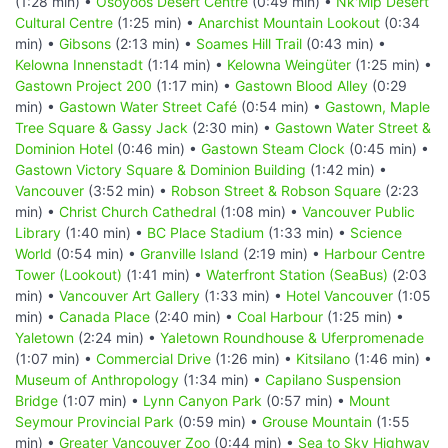
(1:28 min) •
Osoyoos Desert Centre
(0:49 min) •
Nk'Mip Desert
Cultural Centre
(1:25 min) •
Anarchist Mountain Lookout
(0:34
min) •
Gibsons
(2:13 min) •
Soames Hill Trail
(0:43 min) •
Kelowna Innenstadt
(1:14 min) •
Kelowna Weingüter
(1:25 min) •
Gastown Project 200
(1:17 min) •
Gastown Blood Alley
(0:29
min) •
Gastown Water Street Café
(0:54 min) •
Gastown, Maple
Tree Square & Gassy Jack
(2:30 min) •
Gastown Water Street &
Dominion Hotel
(0:46 min) •
Gastown Steam Clock
(0:45 min) •
Gastown Victory Square & Dominion Building
(1:42 min) •
Vancouver
(3:52 min) •
Robson Street & Robson Square
(2:23
min) •
Christ Church Cathedral
(1:08 min) •
Vancouver Public
Library
(1:40 min) •
BC Place Stadium
(1:33 min) •
Science
World
(0:54 min) •
Granville Island
(2:19 min) •
Harbour Centre
Tower (Lookout)
(1:41 min) •
Waterfront Station (SeaBus)
(2:03
min) •
Vancouver Art Gallery
(1:33 min) •
Hotel Vancouver
(1:05
min) •
Canada Place
(2:40 min) •
Coal Harbour
(1:25 min) •
Yaletown
(2:24 min) •
Yaletown Roundhouse & Uferpromenade
(1:07 min) •
Commercial Drive
(1:26 min) •
Kitsilano
(1:46 min) •
Museum of Anthropology
(1:34 min) •
Capilano Suspension
Bridge
(1:07 min) •
Lynn Canyon Park
(0:57 min) •
Mount
Seymour Provincial Park
(0:59 min) •
Grouse Mountain
(1:55
min) •
Greater Vancouver Zoo
(0:44 min) •
Sea to Sky Highway