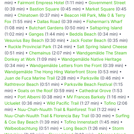
min) •
Fairmont Empress Hotel
(1:11 min) •
Government Street
(0:39 min) •
Bastion Square
(0:45 min) •
Market Square
(0:45
min) •
Chinatown
(0:37 min) •
Beacon Hill Park, Mile 0 & Terry
Fox
(1:55 min) •
Dallas Road
(0:39 min) •
Fisherman's Wharf
(1:08 min) •
Butchart Gardens
(0:50 min) •
Saltspring Island
(1:02 min) •
Ganges
(1:44 min) •
Beddis Beach
(0:34 min) •
Vesuvius Bay Beach
(0:30 min) •
Jack Foster Beach
(0:35 min)
•
Ruckle Provincial Park
(1:24 min) •
Salt Spring Island Cheese
(0:51 min) •
Chemainus
(2:07 min) •
Wandgemälde The Steam
Donkey at Work
(1:09 min) •
Wandgemälde Native Heritage
(0:34 min) •
Wandgemälde Letters from the Front
(0:39 min) •
Wandgemälde The Hong Hing Waterfront Store
(0:53 min) •
Juan de Fuca Marine Trail
(2:28 min) •
Parksville
(0:46 min) •
Rathtrevor Beach
(0:51 min) •
Parksville Beach Festival
(1:15
min) •
Goats on the Roof
(0:59 min) •
Cathedral Grove
(1:53
min) •
Port Alberni
(0:38 min) •
MV Frances Barkely
(1:16 min) •
Ucluelet
(0:36 min) •
Wild Pacific Trail
(1:27 min) •
Tofino
(2:06
min) •
Nuu-Chah-Nuulth Trail & Rainforest Trail
(1:22 min) •
Nuu-Chah-Nuulth Trail & Florencia Bay Trail
(0:30 min) •
Surfing
& Cox Bay Beach
(1:39 min) •
Tofino Innenstadt
(1:45 min) •
Walbeobachtung
(0:51 min) •
Long Beach
(1:26 min) •
Storm