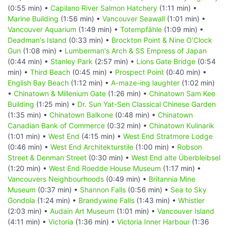
(0:55 min) •
Capilano River Salmon Hatchery
(1:11 min) •
Marine Building
(1:56 min) •
Vancouver Seawall
(1:01 min) •
Vancouver Aquarium
(1:49 min) •
Totempfähle
(1:09 min) •
Deadman's Island
(0:33 min) •
Brockton Point & Nine O'Clock
Gun
(1:08 min) •
Lumberman's Arch & SS Empress of Japan
(0:44 min) •
Stanley Park
(2:57 min) •
Lions Gate Bridge
(0:54
min) •
Third Beach
(0:45 min) •
Prospect Point
(0:40 min) •
English Bay Beach
(1:12 min) •
A-maze-ing laughter
(1:02 min)
•
Chinatown & Millenium Gate
(1:26 min) •
Chinatown Sam Kee
Building
(1:25 min) •
Dr. Sun Yat-Sen Classical Chinese Garden
(1:35 min) •
Chinatown Balkone
(0:48 min) •
Chinatown
Canadian Bank of Commerce
(0:32 min) •
Chinatown Kulinarik
(1:01 min) •
West End
(4:15 min) •
West End Stratmore Lodge
(0:46 min) •
West End Architekturstile
(1:00 min) •
Robson
Street & Denman Street
(0:30 min) •
West End alte Überbleibsel
(1:20 min) •
West End Roedde House Museum
(1:17 min) •
Vancouvers Neighbourhoods
(0:49 min) •
Britannia Mine
Museum
(0:37 min) •
Shannon Falls
(0:56 min) •
Sea to Sky
Gondola
(1:24 min) •
Brandywine Falls
(1:43 min) •
Whistler
(2:03 min) •
Audain Art Museum
(1:01 min) •
Vancouver Island
(4:11 min) •
Victoria
(1:36 min) •
Victoria Inner Harbour
(1:36