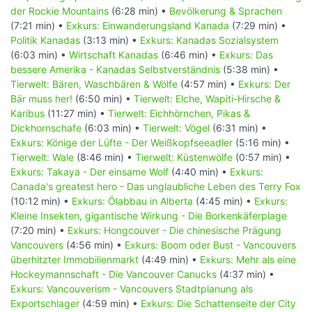
der Rockie Mountains
(6:28 min) •
Bevölkerung & Sprachen
(7:21 min) •
Exkurs: Einwanderungsland Kanada
(7:29 min) •
Politik Kanadas
(3:13 min) •
Exkurs: Kanadas Sozialsystem
(6:03 min) •
Wirtschaft Kanadas
(6:46 min) •
Exkurs: Das
bessere Amerika - Kanadas Selbstverständnis
(5:38 min) •
Tierwelt: Bären, Waschbären & Wölfe
(4:57 min) •
Exkurs: Der
Bär muss her!
(6:50 min) •
Tierwelt: Elche, Wapiti-Hirsche &
Karibus
(11:27 min) •
Tierwelt: Eichhörnchen, Pikas &
Dickhornschafe
(6:03 min) •
Tierwelt: Vögel
(6:31 min) •
Exkurs: Könige der Lüfte - Der Weißkopfseeadler
(5:16 min) •
Tierwelt: Wale
(8:46 min) •
Tierwelt: Küstenwölfe
(0:57 min) •
Exkurs: Takaya - Der einsame Wolf
(4:40 min) •
Exkurs:
Canada's greatest hero - Das unglaubliche Leben des Terry Fox
(10:12 min) •
Exkurs: Ölabbau in Alberta
(4:45 min) •
Exkurs:
Kleine Insekten, gigantische Wirkung - Die Borkenkäferplage
(7:20 min) •
Exkurs: Hongcouver - Die chinesische Prägung
Vancouvers
(4:56 min) •
Exkurs: Boom oder Bust - Vancouvers
überhitzter Immobilienmarkt
(4:49 min) •
Exkurs: Mehr als eine
Hockeymannschaft - Die Vancouver Canucks
(4:37 min) •
Exkurs: Vancouverism - Vancouvers Stadtplanung als
Exportschlager
(4:59 min) •
Exkurs: Die Schattenseite der City