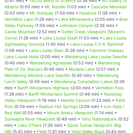
(0:41 min) •
TELUS World of Science
(0:36 min) •
Art Gallery of
Alberta
(0:50 min) •
Mt. Rundle
(1:03 min) •
Cascade Mountain
(0:50 min) •
Mt. Norquay
(1:59 min) •
Hoodoos
(1:38 min) •
Vermillion Lake
(1:29 min) •
Lake Minnewanka
(2:05 min) •
Bow
Valley Parkway
(1:59 min) •
Johnston Canyon
(2:36 min) •
Castle Mountain
(2:52 min) •
Outlet Creek Viewpoint (Morant’s
Curve)
(1:28 min) •
Lake Louise Stadt
(1:03 min) •
Lake Louise
Sightseeing Gondola
(1:40 min) •
Lake Louise C.P.R. Bahnhof
(1:08 min) •
Lake Louise (See)
(5:28 min) •
Fairmont Chateau
Lake Louise Hotel
(2:00 min) •
Wanderung Lake Louise Seeufer
(0:40 min) •
Wanderung Agnessee
(0:53 min) •
Wanderung
Plain of Six Glaciers
(0:46 min) •
Moraine Lake
(2:57 min) •
Wanderung Moraine Lake Seeufer
(0:40 min) •
Wanderung
Larch Valley
(0:56 min) •
Wanderung Consolation Lakes
(0:36
min) •
Banff-Windamere Highway
(2:00 min) •
Vermillion Pass
(1:28 min) •
Banff-Windamere Summit
(0:49 min) •
Kootenay
Valley Viewpoint
(1:18 min) •
Marble Canyon
(1:23 min) •
Paint
Pots
(0:59 min) •
Radium Hot Springs
(3:09 min) •
Iron Gate /
Red Wall
(0:55 min) •
Mount Amery Viewpoint
(1:14 min) •
Sunwapta River Viewpoint
(0:49 min) •
Yoho Nationalpark
(0:52
min) •
Lake O'Hara
(1:36 min) •
Spiral Tunnel Viewpoint (Big
Hill)
(5:41 min) •
Field
(1:41 min) •
Yoho Valley Road
(0:43 min)