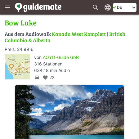
search
language
menu
Bow Lake
Aus dem Audiowalk
Kanada West Komplett | British
Columbia & Alberta
Preis: 24.99 €
von
AOYO-Guide GbR
316 Stationen
634:18 min Audio
directions_car
favorite
22