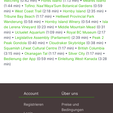
Watching
(0:42 min) •
Flores Island
(1:13 min) •
Meares Island
(1:44 min) •
Tofino: Naa'Waya'Sum Botanical Gardens
(0:59
min) •
West Coast Trail
(2:18 min) •
Hornby Island
(2:35 min) •
Tribune Bay Beach
(1:17 min) •
Helliwell Provincial Park
Wanderung
(0:58 min) •
Hornby Island Winery
(0:54 min) •
Isla
de Lerena Vineyard
(0:23 min) •
Middle Mountain Mead
(0:31
min) •
Ucluelet Aquarium
(1:09 min) •
Royal BC Museum
(2:17
min) •
Legislative Assembly (Parliament)
(2:39 min) •
Peak 2
Peak Gondola
(0:40 min) •
Cloudraker Skybridge
(0:38 min) •
Squamish Lil'wat Cultural Centre
(1:17 min) •
British Columbia
(3:15 min) •
Okanagan Tal
(1:17 min) •
Silver City
(1:17 min) •
Bedienung der App
(0:59 min) •
Einleitung West-Kanada
(3:28
min)
Account
Über uns
Registrieren
Preise und
Bedingungen