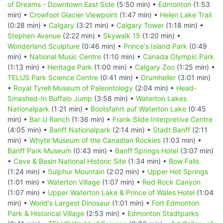
of Dreams - Downtown East Side
(5:50 min) •
Edmonton
(1:53
min) •
Crowfoot Glacier Viewpoint
(1:47 min) •
Helen Lake Trail
(0:28 min) •
Calgary
(3:21 min) •
Calgary Tower
(1:18 min) •
Stephen Avenue
(2:22 min) •
Skywalk 15
(1:20 min) •
Wonderland Sculpture
(0:46 min) •
Prince's Island Park
(0:49
min) •
National Music Centre
(1:10 min) •
Canada Olympic Park
(1:13 min) •
Heritage Park
(1:00 min) •
Calgary Zoo
(1:25 min) •
TELUS Park Science Centre
(0:41 min) •
Drumheller
(3:01 min)
•
Royal Tyrell Museum of Paleontology
(2:04 min) •
Head-
Smashed-In Buffalo Jump
(3:58 min) •
Waterton Lakes
Nationalpark
(1:21 min) •
Bootsfahrt auf Waterton Lake
(0:45
min) •
Bar U Ranch
(1:36 min) •
Frank Slide Interpretive Centre
(4:05 min) •
Banff Nationalpark
(2:14 min) •
Stadt Banff
(2:11
min) •
Whyte Museum of the Canadian Rockies
(1:03 min) •
Banff Park Museum
(0:43 min) •
Banff Springs Hotel
(3:07 min)
•
Cave & Basin National Historic Site
(1:34 min) •
Bow Falls
(1:24 min) •
Sulphur Mountain
(2:02 min) •
Upper Hot Springs
(1:01 min) •
Waterton Village
(1:07 min) •
Red Rock Canyon
(1:07 min) •
Upper Waterton Lake & Prince of Wales Hotel
(1:04
min) •
World's Largest Dinosaur
(1:01 min) •
Fort Edmonton
Park & Historical Village
(2:53 min) •
Edmonton Stadtparks