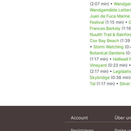
(2:07 min) •
Wandgem
Wandgemälde Letters
Juan de Fuca Marine 
Festival
(1:15 min) •
G
Frances Barkely
(1:16
Nuulth Trail & Rainfore
Cox Bay Beach
(1:39
•
Storm Watching
(0:
Botanical Gardens
(0:
(1:17 min) •
Helliwell
Vineyard
(0:23 min) 
(2:17 min) •
Legislati
Skybridge
(0:38 min
Tal
(1:17 min) •
Silver
Account
Über u
Registrieren
Preise u