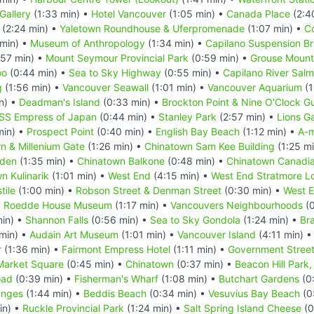
Gallery
(1:33 min) •
Hotel Vancouver
(1:05 min) •
Canada Place
(2:4
(2:24 min) •
Yaletown Roundhouse & Uferpromenade
(1:07 min) •
C
min) •
Museum of Anthropology
(1:34 min) •
Capilano Suspension Br
57 min) •
Mount Seymour Provincial Park
(0:59 min) •
Grouse Mount
oo
(0:44 min) •
Sea to Sky Highway
(0:55 min) •
Capilano River Sal
g
(1:56 min) •
Vancouver Seawall
(1:01 min) •
Vancouver Aquarium
(1
n) •
Deadman's Island
(0:33 min) •
Brockton Point & Nine O'Clock G
SS Empress of Japan
(0:44 min) •
Stanley Park
(2:57 min) •
Lions G
min) •
Prospect Point
(0:40 min) •
English Bay Beach
(1:12 min) •
A-m
n & Millenium Gate
(1:26 min) •
Chinatown Sam Kee Building
(1:25 m
rden
(1:35 min) •
Chinatown Balkone
(0:48 min) •
Chinatown Canadi
n Kulinarik
(1:01 min) •
West End
(4:15 min) •
West End Stratmore L
tile
(1:00 min) •
Robson Street & Denman Street
(0:30 min) •
West E
d Roedde House Museum
(1:17 min) •
Vancouvers Neighbourhoods
(0
in) •
Shannon Falls
(0:56 min) •
Sea to Sky Gondola
(1:24 min) •
Br
min) •
Audain Art Museum
(1:01 min) •
Vancouver Island
(4:11 min) 
r
(1:36 min) •
Fairmont Empress Hotel
(1:11 min) •
Government Stree
Market Square
(0:45 min) •
Chinatown
(0:37 min) •
Beacon Hill Park,
oad
(0:39 min) •
Fisherman's Wharf
(1:08 min) •
Butchart Gardens
(0
nges
(1:44 min) •
Beddis Beach
(0:34 min) •
Vesuvius Bay Beach
(0
in) •
Ruckle Provincial Park
(1:24 min) •
Salt Spring Island Cheese
(0