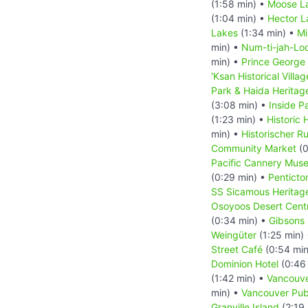
(1:58 min) •
Moose La
(1:04 min) •
Hector L
Lakes
(1:34 min) •
Mi
min) •
Num-ti-jah-Lo
min) •
Prince George
'Ksan Historical Villag
Park & Haida Heritage
(3:08 min) •
Inside P
(1:23 min) •
Historic
min) •
Historischer R
Community Market
(0
Pacific Cannery Mus
(0:29 min) •
Penticto
SS Sicamous Heritag
Osoyoos Desert Cent
(0:34 min) •
Gibsons
Weingüter
(1:25 min)
Street Café
(0:54 min
Dominion Hotel
(0:46
(1:42 min) •
Vancouv
min) •
Vancouver Publ
Granville Island
(2:19