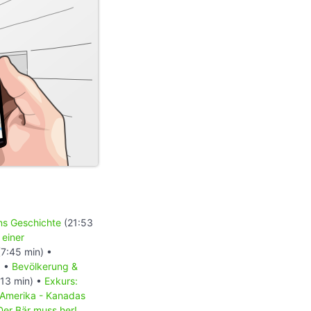
ons Geschichte
(21:53
 einer
7:45 min) •
) •
Bevölkerung &
13 min) •
Exkurs:
 Amerika - Kanadas
Der Bär muss her!