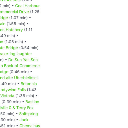
0 min) •
Coal Harbour
ommercial Drive
(1:26
idge
(1:07 min) •
ain
(1:55 min) •
mon Hatchery
(1:11
:49 min) •
un
(1:08 min) •
ate Bridge
(0:54 min)
aze-ing laughter
in) •
Dr. Sun Yat-Sen
an Bank of Commerce
odge
(0:46 min) •
nd alte Überbleibsel
:49 min) •
Britannia
andywine Falls
(1:43
•
Victoria
(1:36 min) •
t
(0:39 min) •
Bastion
 Mile 0 & Terry Fox
:50 min) •
Saltspring
:30 min) •
Jack
:51 min) •
Chemainus