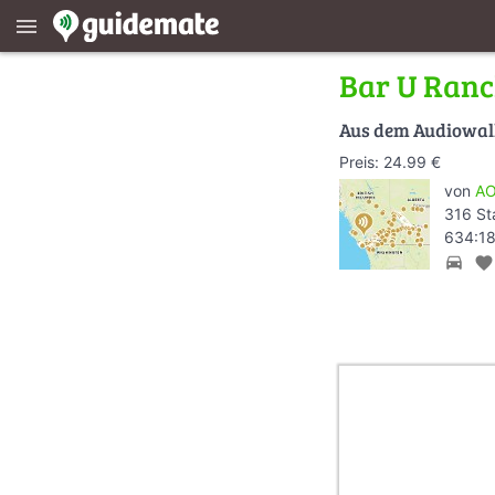
menu
Bar U Ran
Aus dem Audiowa
Preis: 24.99 €
von
AO
316 St
634:18
directions_car
favorite