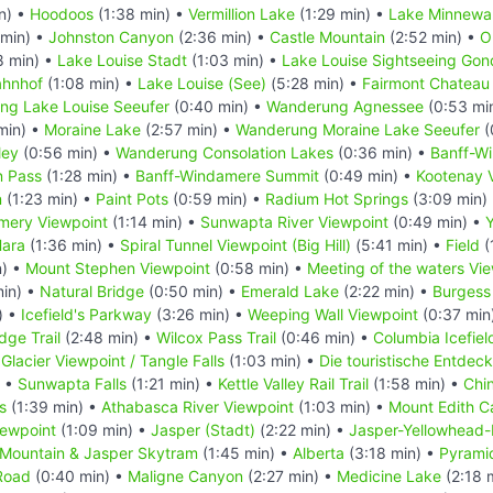
n) •
Hoodoos
(1:38 min) •
Vermillion Lake
(1:29 min) •
Lake Minnewa
 min) •
Johnston Canyon
(2:36 min) •
Castle Mountain
(2:52 min) •
O
8 min) •
Lake Louise Stadt
(1:03 min) •
Lake Louise Sightseeing Gon
ahnhof
(1:08 min) •
Lake Louise (See)
(5:28 min) •
Fairmont Chateau 
ng Lake Louise Seeufer
(0:40 min) •
Wanderung Agnessee
(0:53 mi
min) •
Moraine Lake
(2:57 min) •
Wanderung Moraine Lake Seeufer
(
ley
(0:56 min) •
Wanderung Consolation Lakes
(0:36 min) •
Banff-W
n Pass
(1:28 min) •
Banff-Windamere Summit
(0:49 min) •
Kootenay V
n
(1:23 min) •
Paint Pots
(0:59 min) •
Radium Hot Springs
(3:09 min)
mery Viewpoint
(1:14 min) •
Sunwapta River Viewpoint
(0:49 min) •
Hara
(1:36 min) •
Spiral Tunnel Viewpoint (Big Hill)
(5:41 min) •
Field
(
n) •
Mount Stephen Viewpoint
(0:58 min) •
Meeting of the waters Vi
min) •
Natural Bridge
(0:50 min) •
Emerald Lake
(2:22 min) •
Burgess
) •
Icefield's Parkway
(3:26 min) •
Weeping Wall Viewpoint
(0:37 min
dge Trail
(2:48 min) •
Wilcox Pass Trail
(0:46 min) •
Columbia Icefiel
 Glacier Viewpoint / Tangle Falls
(1:03 min) •
Die touristische Entde
) •
Sunwapta Falls
(1:21 min) •
Kettle Valley Rail Trail
(1:58 min) •
Chi
s
(1:39 min) •
Athabasca River Viewpoint
(1:03 min) •
Mount Edith C
iewpoint
(1:09 min) •
Jasper (Stadt)
(2:22 min) •
Jasper-Yellowhead
 Mountain & Jasper Skytram
(1:45 min) •
Alberta
(3:18 min) •
Pyrami
Road
(0:40 min) •
Maligne Canyon
(2:27 min) •
Medicine Lake
(2:18 