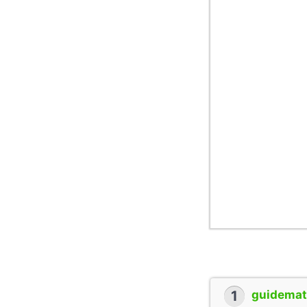
1
guidemate