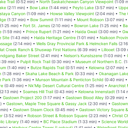
ke Trail
(0:52 min) •
North Saskatchewan Canyon Viewpoint
(1:09 m
ake
(2:11 min) •
Bow Lake
(1:44 min) •
Peyto Lake
(3:57 min) •
Uppe
staya Canyon
(1:09 min) •
Howse Valley Viewpoint
(2:04 min) •
The 
dge
(1:37 min) •
Bow Summit
(1:11 min) •
Mount Robson
(3:07 min) 
(1:25 min) •
Fort St. James
(2:10 min) •
Bowron Lake
(1:25 min) •
Ba
e
(1:59 min) •
Prince Rupert
(1:21 min) •
Haida Gwaii
(3:00 min) •
Gw
 Site
(1:43 min) •
Haida Heritage Centre
(1:01 min) •
Naikoon Provinc
assage
(2:14 min) •
Wells Gray Provincial Park & Helmcken Falls
(2:16
 Hat Creek Ranch & Shuswap First Nations
(6:39 min) •
Lillooet
(3:09 
undgang Baker Street
(2:41 min) •
Nelson's Kunstszene
(1:03 min) •
:39 min) •
Pulpit Rock Trail
(0:30 min) •
Museum of Northern B.C.
(1
eum
(1:40 min) •
Butze Rapids Trail
(0:51 min) •
Kelowna
(2:07 min) 
n
(1:28 min) •
Skaha Lake Beach & Park
(0:33 min) •
Okanagan Lake
e Park
(1:36 min) •
Munson Mountain & Penticton Schild
(0:40 min) 
re
(0:49 min) •
Nk'Mip Desert Cultural Centre
(1:25 min) •
Anarchist
(2:13 min) •
Soames Hill Trail
(0:43 min) •
Kelowna Innenstadt
(1:14 
 •
Gastown Project 200
(1:17 min) •
Gastown Blood Alley
(0:29 min) 
) •
Gastown, Maple Tree Square & Gassy Jack
(2:30 min) •
Gastown 
 min) •
Gastown Steam Clock
(0:45 min) •
Gastown Victory Square &
er
(3:52 min) •
Robson Street & Robson Square
(2:23 min) •
Christ C
ic Library
(1:40 min) •
BC Place Stadium
(1:33 min) •
Science World
 min) •
Harbour Centre Tower (Lookout)
(1:41 min) •
Waterfront Stati