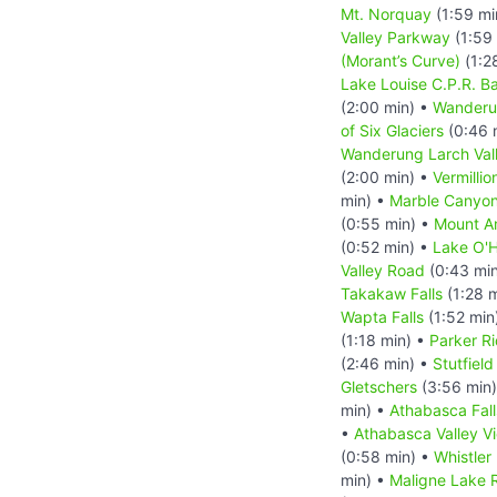
Mt. Norquay
(1:59 mi
Valley Parkway
(1:59
(Morant’s Curve)
(1:2
Lake Louise C.P.R. B
(2:00 min) •
Wanderu
of Six Glaciers
(0:46 
Wanderung Larch Val
(2:00 min) •
Vermillio
min) •
Marble Canyo
(0:55 min) •
Mount A
(0:52 min) •
Lake O'
Valley Road
(0:43 mi
Takakaw Falls
(1:28 
Wapta Falls
(1:52 min
(1:18 min) •
Parker Ri
(2:46 min) •
Stutfield
Gletschers
(3:56 min
min) •
Athabasca Fall
•
Athabasca Valley V
(0:58 min) •
Whistler
min) •
Maligne Lake 