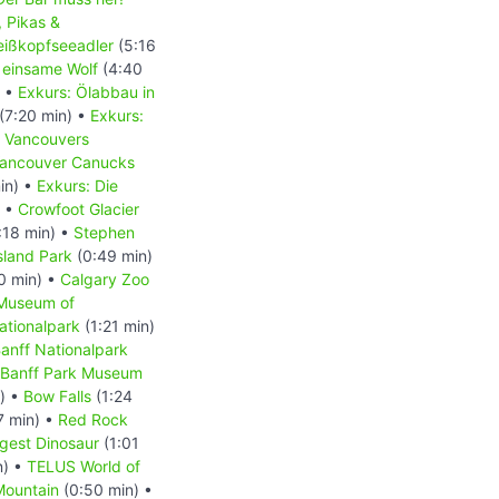
, Pikas &
Weißkopfseeadler
(5:16
 einsame Wolf
(4:40
) •
Exkurs: Ölabbau in
(7:20 min) •
Exkurs:
- Vancouvers
 Vancouver Canucks
in) •
Exkurs: Die
) •
Crowfoot Glacier
:18 min) •
Stephen
Island Park
(0:49 min)
0 min) •
Calgary Zoo
 Museum of
ationalpark
(1:21 min)
anff Nationalpark
Banff Park Museum
) •
Bow Falls
(1:24
7 min) •
Red Rock
rgest Dinosaur
(1:01
n) •
TELUS World of
ountain
(0:50 min) •