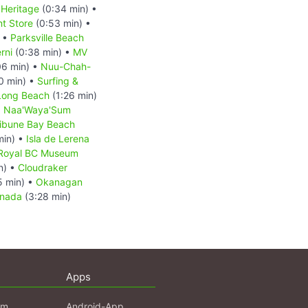
Heritage
(0:34 min) •
t Store
(0:53 min) •
) •
Parksville Beach
rni
(0:38 min) •
MV
06 min) •
Nuu-Chah-
0 min) •
Surfing &
Long Beach
(1:26 min)
o: Naa'Waya'Sum
ribune Bay Beach
min) •
Isla de Lerena
Royal BC Museum
n) •
Cloudraker
5 min) •
Okanagan
anada
(3:28 min)
Apps
am
Android-App