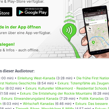
e & Play-Store verfügbar.
e in der App öffnen
uren über eine App verfügbar.
oslegen!
 & Infos - auch offline.
n dieser Audiotour:
1:00 min) •
Einleitung West-Kanada
(3:28 min) •
Die frühe First Nati
rst Nations Geschichte
(8:54 min) •
Exkurs: Totempfähle als Zeugen
tur
(6:02 min) •
Exkurs: Kultureller Völkermord - Residential Schools
(
(1:58 min) •
Exkurs: Die Entstehung der Rockie Mountains
(6:28 min
•
Exkurs: Einwanderungsland Kanada
(7:29 min) •
Politik Kanadas
(3:
m
(6:03 min) •
Wirtschaft Kanadas
(6:46 min) •
Exkurs: Das bessere
38 min) •
Tierwelt: Bären, Waschbären & Wölfe
(4:57 min) •
Exkurs: 