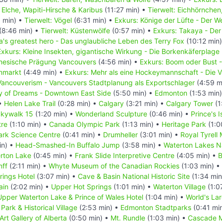
: Elche, Wapiti-Hirsche & Karibus
(11:27 min) •
Tierwelt: Eichhörnchen
 min) •
Tierwelt: Vögel
(6:31 min) •
Exkurs: Könige der Lüfte - Der 
(8:46 min) •
Tierwelt: Küstenwölfe
(0:57 min) •
Exkurs: Takaya - Der
's greatest hero - Das unglaubliche Leben des Terry Fox
(10:12 min
Exkurs: Kleine Insekten, gigantische Wirkung - Die Borkenkäferplage
inesische Prägung Vancouvers
(4:56 min) •
Exkurs: Boom oder Bust 
enmarkt
(4:49 min) •
Exkurs: Mehr als eine Hockeymannschaft - Die
Vancouverism - Vancouvers Stadtplanung als Exportschlager
(4:59 m
ty of Dreams - Downtown East Side
(5:50 min) •
Edmonton
(1:53 min
 •
Helen Lake Trail
(0:28 min) •
Calgary
(3:21 min) •
Calgary Tower
(1
kywalk 15
(1:20 min) •
Wonderland Sculpture
(0:46 min) •
Prince's 
tre
(1:10 min) •
Canada Olympic Park
(1:13 min) •
Heritage Park
(1:0
rk Science Centre
(0:41 min) •
Drumheller
(3:01 min) •
Royal Tyrell
in) •
Head-Smashed-In Buffalo Jump
(3:58 min) •
Waterton Lakes N
erton Lake
(0:45 min) •
Frank Slide Interpretive Centre
(4:05 min) •
B
nff
(2:11 min) •
Whyte Museum of the Canadian Rockies
(1:03 min) •
rings Hotel
(3:07 min) •
Cave & Basin National Historic Site
(1:34 min
ain
(2:02 min) •
Upper Hot Springs
(1:01 min) •
Waterton Village
(1:0
Upper Waterton Lake & Prince of Wales Hotel
(1:04 min) •
World's La
Park & Historical Village
(2:53 min) •
Edmonton Stadtparks
(0:41 mi
Art Gallery of Alberta
(0:50 min) •
Mt. Rundle
(1:03 min) •
Cascade M