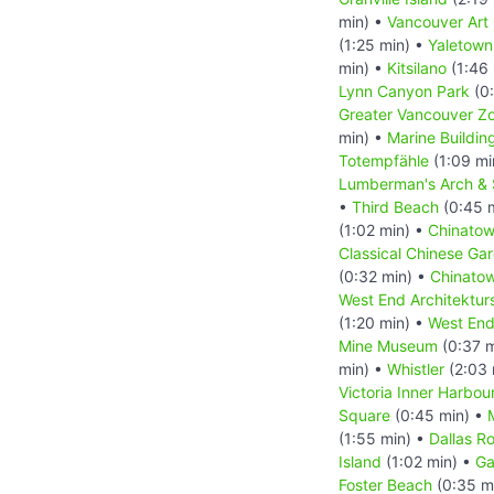
min) •
Vancouver Art 
(1:25 min) •
Yaletown
min) •
Kitsilano
(1:46 
Lynn Canyon Park
(0:
Greater Vancouver Z
min) •
Marine Buildin
Totempfähle
(1:09 mi
Lumberman's Arch & 
•
Third Beach
(0:45 
(1:02 min) •
Chinatow
Classical Chinese Ga
(0:32 min) •
Chinatow
West End Architekturs
(1:20 min) •
West En
Mine Museum
(0:37 m
min) •
Whistler
(2:03 
Victoria Inner Harbou
Square
(0:45 min) •
(1:55 min) •
Dallas R
Island
(1:02 min) •
Ga
Foster Beach
(0:35 m