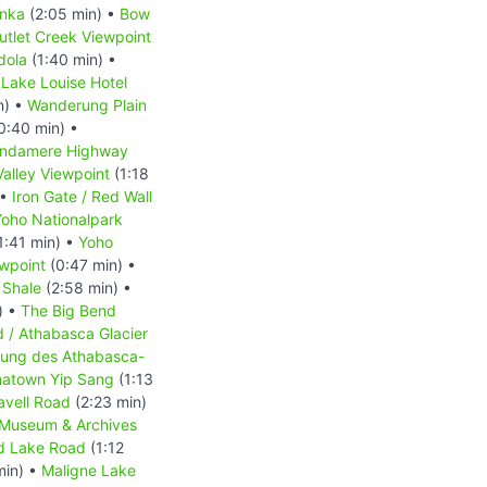
nka
(2:05 min) •
Bow
utlet Creek Viewpoint
dola
(1:40 min) •
Lake Louise Hotel
n) •
Wanderung Plain
0:40 min) •
indamere Highway
alley Viewpoint
(1:18
 •
Iron Gate / Red Wall
Yoho Nationalpark
1:41 min) •
Yoho
ewpoint
(0:47 min) •
 Shale
(2:58 min) •
) •
The Big Bend
d / Athabasca Glacier
ckung des Athabasca-
natown Yip Sang
(1:13
avell Road
(2:23 min)
-Museum & Archives
d Lake Road
(1:12
min) •
Maligne Lake