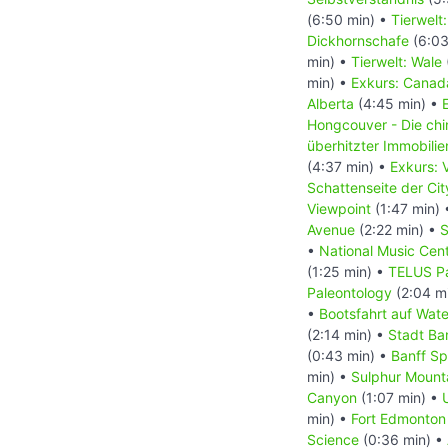
(6:50 min) •
Tierwelt
Dickhornschafe
(6:03
min) •
Tierwelt: Wale
min) •
Exkurs: Canada
Alberta
(4:45 min) •
Hongcouver - Die ch
überhitzter Immobili
(4:37 min) •
Exkurs: 
Schattenseite der Ci
Viewpoint
(1:47 min)
Avenue
(2:22 min) •
S
•
National Music Cen
(1:25 min) •
TELUS Pa
Paleontology
(2:04 m
•
Bootsfahrt auf Wat
(2:14 min) •
Stadt Ba
(0:43 min) •
Banff Sp
min) •
Sulphur Mount
Canyon
(1:07 min) •
min) •
Fort Edmonton 
Science
(0:36 min) •