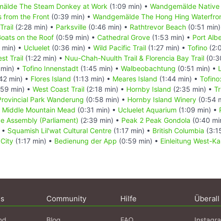
älde The Steam Donkey at Work
(1:09 min) •
Wandgemälde Native 
 from the Front
(0:39 min) •
Wandgemälde The Hong Hing Waterfron
Trail
(2:28 min) •
Parksville
(0:46 min) •
Rathtrevor Beach
(0:51 min
oats on the Roof
(0:59 min) •
Cathedral Grove
(1:53 min) •
Port Albe
 min) •
Ucluelet
(0:36 min) •
Wild Pacific Trail
(1:27 min) •
Tofino
(2:
st Trail
(1:22 min) •
Nuu-Chah-Nuulth Trail & Florencia Bay Trail
(0:3
 min) •
Tofino Innenstadt
(1:45 min) •
Walbeobachtung
(0:51 min) •
42 min) •
Flores Island
(1:13 min) •
Meares Island
(1:44 min) •
Tofin
59 min) •
West Coast Trail
(2:18 min) •
Hornby Island
(2:35 min) •
T
 Provincial Park Wanderung
(0:58 min) •
Hornby Island Winery
(0:54 
•
Middle Mountain Mead
(0:31 min) •
Ucluelet Aquarium
(1:09 min) •
ve Assembly (Parliament)
(2:39 min) •
Peak 2 Peak Gondola
(0:40 mi
) •
Squamish Lil'wat Cultural Centre
(1:17 min) •
British Columbia
(3:1
 City
(1:17 min) •
Bedienung der App
(0:59 min) •
Einleitung West-K
ns
Community
Hilfe
Überall
nd
Blog
FAQ
Instagr