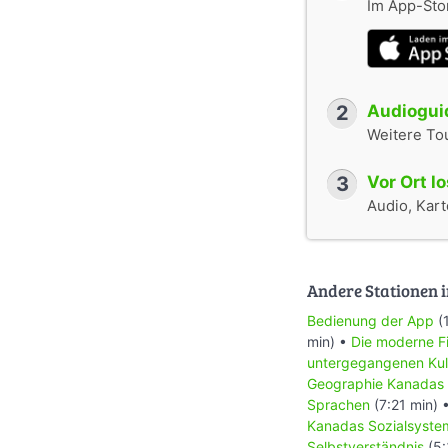
Im App-Stor
2
Audioguid
Weitere To
3
Vor Ort l
Audio, Karte
Andere Stationen i
Bedienung der App
(
min) •
Die moderne Fi
untergegangenen Kul
Geographie Kanadas
Sprachen
(7:21 min) 
Kanadas Sozialsyste
Selbstverständnis
(5: