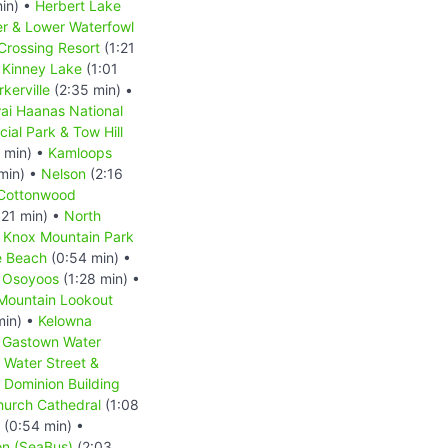
in) •
Herbert Lake
r & Lower Waterfowl
Crossing Resort
(1:21
•
Kinney Lake
(1:01
rkerville
(2:35 min) •
ai Haanas National
ial Park & Tow Hill
 min) •
Kamloops
min) •
Nelson
(2:16
Cottonwood
:21 min) •
North
•
Knox Mountain Park
 Beach
(0:54 min) •
•
Osoyoos
(1:28 min) •
 Mountain Lookout
min) •
Kelowna
•
Gastown Water
Water Street &
 Dominion Building
hurch Cathedral
(1:08
(0:54 min) •
on (SeaBus)
(2:03