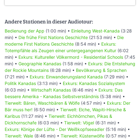
Andere Stationen in dieser Audiotour:
Bedienung der App
(1:00 min) •
Einleitung West-Kanada
(3:28
min) •
Die frühe First Nations Geschichte
(21:53 min) •
Die
moderne First Nations Geschichte
(8:54 min) •
Exkurs:
Totempfähle als Zeugen einer untergegangenen Kultur
(6:02
min) •
Exkurs: Kultureller Völkermord - Residential Schools
(7:45
min) •
Geographie Kanadas
(1:58 min) •
Exkurs: Die Entstehung
der Rockie Mountains
(6:28 min) •
Bevölkerung & Sprachen
(7:21 min) •
Exkurs: Einwanderungsland Kanada
(7:29 min) •
Politik Kanadas
(3:13 min) •
Exkurs: Kanadas Sozialsystem
(6:03 min) •
Wirtschaft Kanadas
(6:46 min) •
Exkurs: Das
bessere Amerika - Kanadas Selbstverständnis
(5:38 min) •
Tierwelt: Bären, Waschbären & Wölfe
(4:57 min) •
Exkurs: Der
Bär muss her!
(6:50 min) •
Tierwelt: Elche, Wapiti-Hirsche &
Karibus
(11:27 min) •
Tierwelt: Eichhörnchen, Pikas &
Dickhornschafe
(6:03 min) •
Tierwelt: Vögel
(6:31 min) •
Exkurs: Könige der Lüfte - Der Weißkopfseeadler
(5:16 min) •
Tierwelt: Wale
(8:46 min) •
Tierwelt: Küstenwölfe
(0:57 min) •