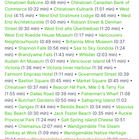
Chinatown Balkone
(0:48 min) •
Chinatown Canadian Bank of
Commerce
(0:32 min) •
Chinatown Kulinarik
(1:01 min) •
West
End
(4:15 min) •
West End Stratmore Lodge
(0:46 min) •
West
End Architekturstile
(1:00 min) •
Robson Street & Denman
Street
(0:30 min) •
West End alte Überbleibsel
(1:20 min) •
West End Roedde House Museum
(1:17 min) •
Vancouvers
Neighbourhoods
(0:49 min) •
Britannia Mine Museum
(0:37
min) •
Shannon Falls
(0:56 min) •
Sea to Sky Gondola
(1:24
min) •
Brandywine Falls
(1:43 min) •
Whistler
(2:03 min) •
Audain Art Museum
(1:01 min) •
Vancouver Island
(4:11 min) •
Victoria
(1:36 min) •
Victoria Inner Harbour
(1:36 min) •
Fairmont Empress Hotel
(1:11 min) •
Government Street
(0:39
min) •
Bastion Square
(0:45 min) •
Market Square
(0:45 min) •
Chinatown
(0:37 min) •
Beacon Hill Park, Mile 0 & Terry Fox
(1:55 min) •
Dallas Road
(0:39 min) •
Fisherman's Wharf
(1:08
min) •
Butchart Gardens
(0:50 min) •
Saltspring Island
(1:02
min) •
Ganges
(1:44 min) •
Beddis Beach
(0:34 min) •
Vesuvius
Bay Beach
(0:30 min) •
Jack Foster Beach
(0:35 min) •
Ruckle
Provincial Park
(1:24 min) •
Salt Spring Island Cheese
(0:51
min) •
Chemainus
(2:07 min) •
Wandgemälde The Steam
Donkey at Work
(1:09 min) •
Wandgemälde Native Heritage