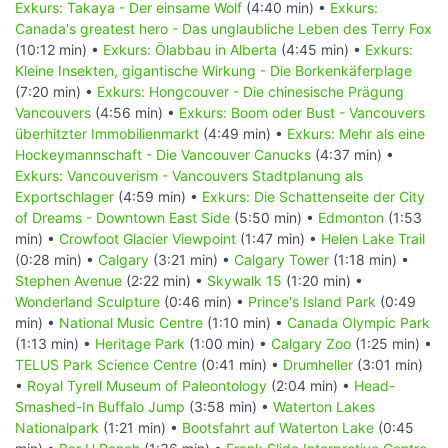
Exkurs: Takaya - Der einsame Wolf
(4:40 min) •
Exkurs:
Canada's greatest hero - Das unglaubliche Leben des Terry Fox
(10:12 min) •
Exkurs: Ölabbau in Alberta
(4:45 min) •
Exkurs:
Kleine Insekten, gigantische Wirkung - Die Borkenkäferplage
(7:20 min) •
Exkurs: Hongcouver - Die chinesische Prägung
Vancouvers
(4:56 min) •
Exkurs: Boom oder Bust - Vancouvers
überhitzter Immobilienmarkt
(4:49 min) •
Exkurs: Mehr als eine
Hockeymannschaft - Die Vancouver Canucks
(4:37 min) •
Exkurs: Vancouverism - Vancouvers Stadtplanung als
Exportschlager
(4:59 min) •
Exkurs: Die Schattenseite der City
of Dreams - Downtown East Side
(5:50 min) •
Edmonton
(1:53
min) •
Crowfoot Glacier Viewpoint
(1:47 min) •
Helen Lake Trail
(0:28 min) •
Calgary
(3:21 min) •
Calgary Tower
(1:18 min) •
Stephen Avenue
(2:22 min) •
Skywalk 15
(1:20 min) •
Wonderland Sculpture
(0:46 min) •
Prince's Island Park
(0:49
min) •
National Music Centre
(1:10 min) •
Canada Olympic Park
(1:13 min) •
Heritage Park
(1:00 min) •
Calgary Zoo
(1:25 min) •
TELUS Park Science Centre
(0:41 min) •
Drumheller
(3:01 min)
•
Royal Tyrell Museum of Paleontology
(2:04 min) •
Head-
Smashed-In Buffalo Jump
(3:58 min) •
Waterton Lakes
Nationalpark
(1:21 min) •
Bootsfahrt auf Waterton Lake
(0:45