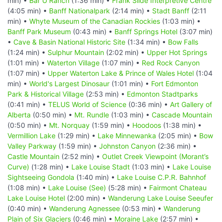
min) •
Bar U Ranch
(1:36 min) •
Frank Slide Interpretive Centre
(4:05 min) •
Banff Nationalpark
(2:14 min) •
Stadt Banff
(2:11
min) •
Whyte Museum of the Canadian Rockies
(1:03 min) •
Banff Park Museum
(0:43 min) •
Banff Springs Hotel
(3:07 min)
•
Cave & Basin National Historic Site
(1:34 min) •
Bow Falls
(1:24 min) •
Sulphur Mountain
(2:02 min) •
Upper Hot Springs
(1:01 min) •
Waterton Village
(1:07 min) •
Red Rock Canyon
(1:07 min) •
Upper Waterton Lake & Prince of Wales Hotel
(1:04
min) •
World's Largest Dinosaur
(1:01 min) •
Fort Edmonton
Park & Historical Village
(2:53 min) •
Edmonton Stadtparks
(0:41 min) •
TELUS World of Science
(0:36 min) •
Art Gallery of
Alberta
(0:50 min) •
Mt. Rundle
(1:03 min) •
Cascade Mountain
(0:50 min) •
Mt. Norquay
(1:59 min) •
Hoodoos
(1:38 min) •
Vermillion Lake
(1:29 min) •
Lake Minnewanka
(2:05 min) •
Bow
Valley Parkway
(1:59 min) •
Johnston Canyon
(2:36 min) •
Castle Mountain
(2:52 min) •
Outlet Creek Viewpoint (Morant’s
Curve)
(1:28 min) •
Lake Louise Stadt
(1:03 min) •
Lake Louise
Sightseeing Gondola
(1:40 min) •
Lake Louise C.P.R. Bahnhof
(1:08 min) •
Lake Louise (See)
(5:28 min) •
Fairmont Chateau
Lake Louise Hotel
(2:00 min) •
Wanderung Lake Louise Seeufer
(0:40 min) •
Wanderung Agnessee
(0:53 min) •
Wanderung
Plain of Six Glaciers
(0:46 min) •
Moraine Lake
(2:57 min) •