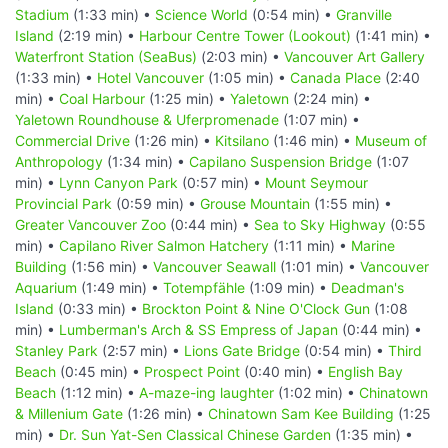
Stadium
(1:33 min) •
Science World
(0:54 min) •
Granville
Island
(2:19 min) •
Harbour Centre Tower (Lookout)
(1:41 min) •
Waterfront Station (SeaBus)
(2:03 min) •
Vancouver Art Gallery
(1:33 min) •
Hotel Vancouver
(1:05 min) •
Canada Place
(2:40
min) •
Coal Harbour
(1:25 min) •
Yaletown
(2:24 min) •
Yaletown Roundhouse & Uferpromenade
(1:07 min) •
Commercial Drive
(1:26 min) •
Kitsilano
(1:46 min) •
Museum of
Anthropology
(1:34 min) •
Capilano Suspension Bridge
(1:07
min) •
Lynn Canyon Park
(0:57 min) •
Mount Seymour
Provincial Park
(0:59 min) •
Grouse Mountain
(1:55 min) •
Greater Vancouver Zoo
(0:44 min) •
Sea to Sky Highway
(0:55
min) •
Capilano River Salmon Hatchery
(1:11 min) •
Marine
Building
(1:56 min) •
Vancouver Seawall
(1:01 min) •
Vancouver
Aquarium
(1:49 min) •
Totempfähle
(1:09 min) •
Deadman's
Island
(0:33 min) •
Brockton Point & Nine O'Clock Gun
(1:08
min) •
Lumberman's Arch & SS Empress of Japan
(0:44 min) •
Stanley Park
(2:57 min) •
Lions Gate Bridge
(0:54 min) •
Third
Beach
(0:45 min) •
Prospect Point
(0:40 min) •
English Bay
Beach
(1:12 min) •
A-maze-ing laughter
(1:02 min) •
Chinatown
& Millenium Gate
(1:26 min) •
Chinatown Sam Kee Building
(1:25
min) •
Dr. Sun Yat-Sen Classical Chinese Garden
(1:35 min) •