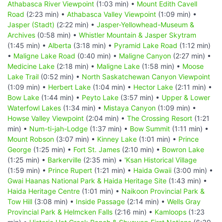
Athabasca River Viewpoint
(1:03 min) •
Mount Edith Cavell
Road
(2:23 min) •
Athabasca Valley Viewpoint
(1:09 min) •
Jasper (Stadt)
(2:22 min) •
Jasper-Yellowhead-Museum &
Archives
(0:58 min) •
Whistler Mountain & Jasper Skytram
(1:45 min) •
Alberta
(3:18 min) •
Pyramid Lake Road
(1:12 min)
•
Maligne Lake Road
(0:40 min) •
Maligne Canyon
(2:27 min) •
Medicine Lake
(2:18 min) •
Maligne Lake
(1:58 min) •
Moose
Lake Trail
(0:52 min) •
North Saskatchewan Canyon Viewpoint
(1:09 min) •
Herbert Lake
(1:04 min) •
Hector Lake
(2:11 min) •
Bow Lake
(1:44 min) •
Peyto Lake
(3:57 min) •
Upper & Lower
Waterfowl Lakes
(1:34 min) •
Mistaya Canyon
(1:09 min) •
Howse Valley Viewpoint
(2:04 min) •
The Crossing Resort
(1:21
min) •
Num-ti-jah-Lodge
(1:37 min) •
Bow Summit
(1:11 min) •
Mount Robson
(3:07 min) •
Kinney Lake
(1:01 min) •
Prince
George
(1:25 min) •
Fort St. James
(2:10 min) •
Bowron Lake
(1:25 min) •
Barkerville
(2:35 min) •
'Ksan Historical Village
(1:59 min) •
Prince Rupert
(1:21 min) •
Haida Gwaii
(3:00 min) •
Gwai Haanas National Park & Haida Heritage Site
(1:43 min) •
Haida Heritage Centre
(1:01 min) •
Naikoon Provincial Park &
Tow Hill
(3:08 min) •
Inside Passage
(2:14 min) •
Wells Gray
Provincial Park & Helmcken Falls
(2:16 min) •
Kamloops
(1:23