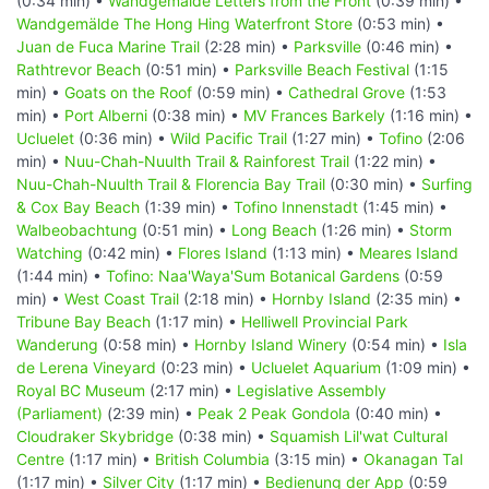
(0:34 min) •
Wandgemälde Letters from the Front
(0:39 min) •
Wandgemälde The Hong Hing Waterfront Store
(0:53 min) •
Juan de Fuca Marine Trail
(2:28 min) •
Parksville
(0:46 min) •
Rathtrevor Beach
(0:51 min) •
Parksville Beach Festival
(1:15
min) •
Goats on the Roof
(0:59 min) •
Cathedral Grove
(1:53
min) •
Port Alberni
(0:38 min) •
MV Frances Barkely
(1:16 min) •
Ucluelet
(0:36 min) •
Wild Pacific Trail
(1:27 min) •
Tofino
(2:06
min) •
Nuu-Chah-Nuulth Trail & Rainforest Trail
(1:22 min) •
Nuu-Chah-Nuulth Trail & Florencia Bay Trail
(0:30 min) •
Surfing
& Cox Bay Beach
(1:39 min) •
Tofino Innenstadt
(1:45 min) •
Walbeobachtung
(0:51 min) •
Long Beach
(1:26 min) •
Storm
Watching
(0:42 min) •
Flores Island
(1:13 min) •
Meares Island
(1:44 min) •
Tofino: Naa'Waya'Sum Botanical Gardens
(0:59
min) •
West Coast Trail
(2:18 min) •
Hornby Island
(2:35 min) •
Tribune Bay Beach
(1:17 min) •
Helliwell Provincial Park
Wanderung
(0:58 min) •
Hornby Island Winery
(0:54 min) •
Isla
de Lerena Vineyard
(0:23 min) •
Ucluelet Aquarium
(1:09 min) •
Royal BC Museum
(2:17 min) •
Legislative Assembly
(Parliament)
(2:39 min) •
Peak 2 Peak Gondola
(0:40 min) •
Cloudraker Skybridge
(0:38 min) •
Squamish Lil'wat Cultural
Centre
(1:17 min) •
British Columbia
(3:15 min) •
Okanagan Tal
(1:17 min) •
Silver City
(1:17 min) •
Bedienung der App
(0:59