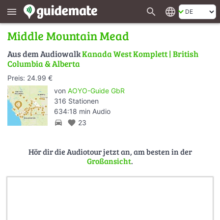
search
language
menu
Middle Mountain Mead
Aus dem Audiowalk
Kanada West Komplett | British
Columbia & Alberta
Preis: 24.99 €
von
AOYO-Guide GbR
316 Stationen
634:18 min Audio
directions_car
favorite
23
Hör dir die Audiotour jetzt an, am besten in der
Großansicht
.