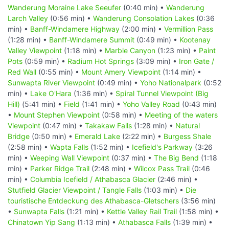
Wanderung Moraine Lake Seeufer
(0:40 min) •
Wanderung
Larch Valley
(0:56 min) •
Wanderung Consolation Lakes
(0:36
min) •
Banff-Windamere Highway
(2:00 min) •
Vermillion Pass
(1:28 min) •
Banff-Windamere Summit
(0:49 min) •
Kootenay
Valley Viewpoint
(1:18 min) •
Marble Canyon
(1:23 min) •
Paint
Pots
(0:59 min) •
Radium Hot Springs
(3:09 min) •
Iron Gate /
Red Wall
(0:55 min) •
Mount Amery Viewpoint
(1:14 min) •
Sunwapta River Viewpoint
(0:49 min) •
Yoho Nationalpark
(0:52
min) •
Lake O'Hara
(1:36 min) •
Spiral Tunnel Viewpoint (Big
Hill)
(5:41 min) •
Field
(1:41 min) •
Yoho Valley Road
(0:43 min)
•
Mount Stephen Viewpoint
(0:58 min) •
Meeting of the waters
Viewpoint
(0:47 min) •
Takakaw Falls
(1:28 min) •
Natural
Bridge
(0:50 min) •
Emerald Lake
(2:22 min) •
Burgess Shale
(2:58 min) •
Wapta Falls
(1:52 min) •
Icefield's Parkway
(3:26
min) •
Weeping Wall Viewpoint
(0:37 min) •
The Big Bend
(1:18
min) •
Parker Ridge Trail
(2:48 min) •
Wilcox Pass Trail
(0:46
min) •
Columbia Icefield / Athabasca Glacier
(2:46 min) •
Stutfield Glacier Viewpoint / Tangle Falls
(1:03 min) •
Die
touristische Entdeckung des Athabasca-Gletschers
(3:56 min)
•
Sunwapta Falls
(1:21 min) •
Kettle Valley Rail Trail
(1:58 min) •
Chinatown Yip Sang
(1:13 min) •
Athabasca Falls
(1:39 min) •