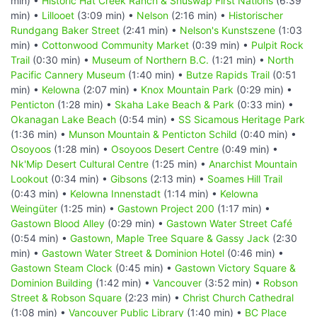
min) •
Historic Hat Creek Ranch & Shuswap First Nations
(6:39
min) •
Lillooet
(3:09 min) •
Nelson
(2:16 min) •
Historischer
Rundgang Baker Street
(2:41 min) •
Nelson's Kunstszene
(1:03
min) •
Cottonwood Community Market
(0:39 min) •
Pulpit Rock
Trail
(0:30 min) •
Museum of Northern B.C.
(1:21 min) •
North
Pacific Cannery Museum
(1:40 min) •
Butze Rapids Trail
(0:51
min) •
Kelowna
(2:07 min) •
Knox Mountain Park
(0:29 min) •
Penticton
(1:28 min) •
Skaha Lake Beach & Park
(0:33 min) •
Okanagan Lake Beach
(0:54 min) •
SS Sicamous Heritage Park
(1:36 min) •
Munson Mountain & Penticton Schild
(0:40 min) •
Osoyoos
(1:28 min) •
Osoyoos Desert Centre
(0:49 min) •
Nk'Mip Desert Cultural Centre
(1:25 min) •
Anarchist Mountain
Lookout
(0:34 min) •
Gibsons
(2:13 min) •
Soames Hill Trail
(0:43 min) •
Kelowna Innenstadt
(1:14 min) •
Kelowna
Weingüter
(1:25 min) •
Gastown Project 200
(1:17 min) •
Gastown Blood Alley
(0:29 min) •
Gastown Water Street Café
(0:54 min) •
Gastown, Maple Tree Square & Gassy Jack
(2:30
min) •
Gastown Water Street & Dominion Hotel
(0:46 min) •
Gastown Steam Clock
(0:45 min) •
Gastown Victory Square &
Dominion Building
(1:42 min) •
Vancouver
(3:52 min) •
Robson
Street & Robson Square
(2:23 min) •
Christ Church Cathedral
(1:08 min) •
Vancouver Public Library
(1:40 min) •
BC Place