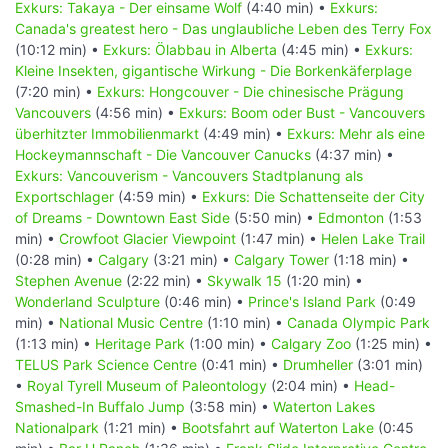
Exkurs: Takaya - Der einsame Wolf
(4:40 min) •
Exkurs:
Canada's greatest hero - Das unglaubliche Leben des Terry Fox
(10:12 min) •
Exkurs: Ölabbau in Alberta
(4:45 min) •
Exkurs:
Kleine Insekten, gigantische Wirkung - Die Borkenkäferplage
(7:20 min) •
Exkurs: Hongcouver - Die chinesische Prägung
Vancouvers
(4:56 min) •
Exkurs: Boom oder Bust - Vancouvers
überhitzter Immobilienmarkt
(4:49 min) •
Exkurs: Mehr als eine
Hockeymannschaft - Die Vancouver Canucks
(4:37 min) •
Exkurs: Vancouverism - Vancouvers Stadtplanung als
Exportschlager
(4:59 min) •
Exkurs: Die Schattenseite der City
of Dreams - Downtown East Side
(5:50 min) •
Edmonton
(1:53
min) •
Crowfoot Glacier Viewpoint
(1:47 min) •
Helen Lake Trail
(0:28 min) •
Calgary
(3:21 min) •
Calgary Tower
(1:18 min) •
Stephen Avenue
(2:22 min) •
Skywalk 15
(1:20 min) •
Wonderland Sculpture
(0:46 min) •
Prince's Island Park
(0:49
min) •
National Music Centre
(1:10 min) •
Canada Olympic Park
(1:13 min) •
Heritage Park
(1:00 min) •
Calgary Zoo
(1:25 min) •
TELUS Park Science Centre
(0:41 min) •
Drumheller
(3:01 min)
•
Royal Tyrell Museum of Paleontology
(2:04 min) •
Head-
Smashed-In Buffalo Jump
(3:58 min) •
Waterton Lakes
Nationalpark
(1:21 min) •
Bootsfahrt auf Waterton Lake
(0:45