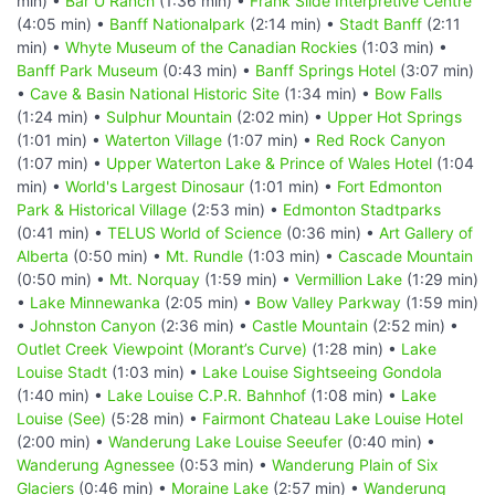
min) •
Bar U Ranch
(1:36 min) •
Frank Slide Interpretive Centre
(4:05 min) •
Banff Nationalpark
(2:14 min) •
Stadt Banff
(2:11
min) •
Whyte Museum of the Canadian Rockies
(1:03 min) •
Banff Park Museum
(0:43 min) •
Banff Springs Hotel
(3:07 min)
•
Cave & Basin National Historic Site
(1:34 min) •
Bow Falls
(1:24 min) •
Sulphur Mountain
(2:02 min) •
Upper Hot Springs
(1:01 min) •
Waterton Village
(1:07 min) •
Red Rock Canyon
(1:07 min) •
Upper Waterton Lake & Prince of Wales Hotel
(1:04
min) •
World's Largest Dinosaur
(1:01 min) •
Fort Edmonton
Park & Historical Village
(2:53 min) •
Edmonton Stadtparks
(0:41 min) •
TELUS World of Science
(0:36 min) •
Art Gallery of
Alberta
(0:50 min) •
Mt. Rundle
(1:03 min) •
Cascade Mountain
(0:50 min) •
Mt. Norquay
(1:59 min) •
Vermillion Lake
(1:29 min)
•
Lake Minnewanka
(2:05 min) •
Bow Valley Parkway
(1:59 min)
•
Johnston Canyon
(2:36 min) •
Castle Mountain
(2:52 min) •
Outlet Creek Viewpoint (Morant’s Curve)
(1:28 min) •
Lake
Louise Stadt
(1:03 min) •
Lake Louise Sightseeing Gondola
(1:40 min) •
Lake Louise C.P.R. Bahnhof
(1:08 min) •
Lake
Louise (See)
(5:28 min) •
Fairmont Chateau Lake Louise Hotel
(2:00 min) •
Wanderung Lake Louise Seeufer
(0:40 min) •
Wanderung Agnessee
(0:53 min) •
Wanderung Plain of Six
Glaciers
(0:46 min) •
Moraine Lake
(2:57 min) •
Wanderung