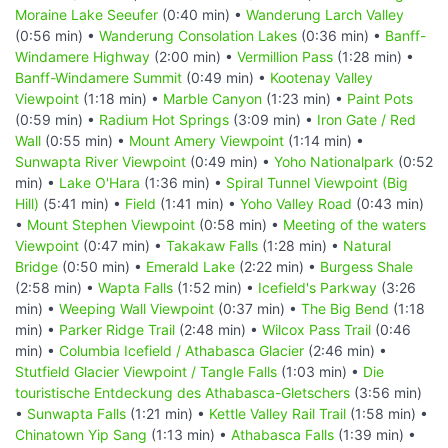
Moraine Lake Seeufer
(0:40 min) •
Wanderung Larch Valley
(0:56 min) •
Wanderung Consolation Lakes
(0:36 min) •
Banff-
Windamere Highway
(2:00 min) •
Vermillion Pass
(1:28 min) •
Banff-Windamere Summit
(0:49 min) •
Kootenay Valley
Viewpoint
(1:18 min) •
Marble Canyon
(1:23 min) •
Paint Pots
(0:59 min) •
Radium Hot Springs
(3:09 min) •
Iron Gate / Red
Wall
(0:55 min) •
Mount Amery Viewpoint
(1:14 min) •
Sunwapta River Viewpoint
(0:49 min) •
Yoho Nationalpark
(0:52
min) •
Lake O'Hara
(1:36 min) •
Spiral Tunnel Viewpoint (Big
Hill)
(5:41 min) •
Field
(1:41 min) •
Yoho Valley Road
(0:43 min)
•
Mount Stephen Viewpoint
(0:58 min) •
Meeting of the waters
Viewpoint
(0:47 min) •
Takakaw Falls
(1:28 min) •
Natural
Bridge
(0:50 min) •
Emerald Lake
(2:22 min) •
Burgess Shale
(2:58 min) •
Wapta Falls
(1:52 min) •
Icefield's Parkway
(3:26
min) •
Weeping Wall Viewpoint
(0:37 min) •
The Big Bend
(1:18
min) •
Parker Ridge Trail
(2:48 min) •
Wilcox Pass Trail
(0:46
min) •
Columbia Icefield / Athabasca Glacier
(2:46 min) •
Stutfield Glacier Viewpoint / Tangle Falls
(1:03 min) •
Die
touristische Entdeckung des Athabasca-Gletschers
(3:56 min)
•
Sunwapta Falls
(1:21 min) •
Kettle Valley Rail Trail
(1:58 min) •
Chinatown Yip Sang
(1:13 min) •
Athabasca Falls
(1:39 min) •