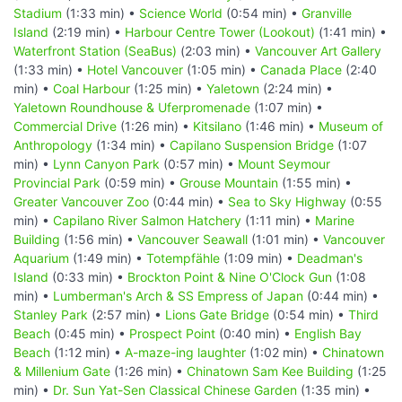
Stadium
(1:33 min) •
Science World
(0:54 min) •
Granville
Island
(2:19 min) •
Harbour Centre Tower (Lookout)
(1:41 min) •
Waterfront Station (SeaBus)
(2:03 min) •
Vancouver Art Gallery
(1:33 min) •
Hotel Vancouver
(1:05 min) •
Canada Place
(2:40
min) •
Coal Harbour
(1:25 min) •
Yaletown
(2:24 min) •
Yaletown Roundhouse & Uferpromenade
(1:07 min) •
Commercial Drive
(1:26 min) •
Kitsilano
(1:46 min) •
Museum of
Anthropology
(1:34 min) •
Capilano Suspension Bridge
(1:07
min) •
Lynn Canyon Park
(0:57 min) •
Mount Seymour
Provincial Park
(0:59 min) •
Grouse Mountain
(1:55 min) •
Greater Vancouver Zoo
(0:44 min) •
Sea to Sky Highway
(0:55
min) •
Capilano River Salmon Hatchery
(1:11 min) •
Marine
Building
(1:56 min) •
Vancouver Seawall
(1:01 min) •
Vancouver
Aquarium
(1:49 min) •
Totempfähle
(1:09 min) •
Deadman's
Island
(0:33 min) •
Brockton Point & Nine O'Clock Gun
(1:08
min) •
Lumberman's Arch & SS Empress of Japan
(0:44 min) •
Stanley Park
(2:57 min) •
Lions Gate Bridge
(0:54 min) •
Third
Beach
(0:45 min) •
Prospect Point
(0:40 min) •
English Bay
Beach
(1:12 min) •
A-maze-ing laughter
(1:02 min) •
Chinatown
& Millenium Gate
(1:26 min) •
Chinatown Sam Kee Building
(1:25
min) •
Dr. Sun Yat-Sen Classical Chinese Garden
(1:35 min) •