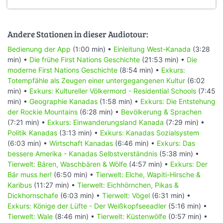
Andere Stationen in dieser Audiotour:
Bedienung der App
(1:00 min) •
Einleitung West-Kanada
(3:28
min) •
Die frühe First Nations Geschichte
(21:53 min) •
Die
moderne First Nations Geschichte
(8:54 min) •
Exkurs:
Totempfähle als Zeugen einer untergegangenen Kultur
(6:02
min) •
Exkurs: Kultureller Völkermord - Residential Schools
(7:45
min) •
Geographie Kanadas
(1:58 min) •
Exkurs: Die Entstehung
der Rockie Mountains
(6:28 min) •
Bevölkerung & Sprachen
(7:21 min) •
Exkurs: Einwanderungsland Kanada
(7:29 min) •
Politik Kanadas
(3:13 min) •
Exkurs: Kanadas Sozialsystem
(6:03 min) •
Wirtschaft Kanadas
(6:46 min) •
Exkurs: Das
bessere Amerika - Kanadas Selbstverständnis
(5:38 min) •
Tierwelt: Bären, Waschbären & Wölfe
(4:57 min) •
Exkurs: Der
Bär muss her!
(6:50 min) •
Tierwelt: Elche, Wapiti-Hirsche &
Karibus
(11:27 min) •
Tierwelt: Eichhörnchen, Pikas &
Dickhornschafe
(6:03 min) •
Tierwelt: Vögel
(6:31 min) •
Exkurs: Könige der Lüfte - Der Weißkopfseeadler
(5:16 min) •
Tierwelt: Wale
(8:46 min) •
Tierwelt: Küstenwölfe
(0:57 min) •