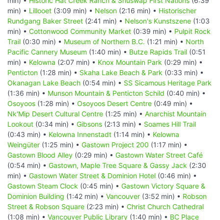
min) •
Historic Hat Creek Ranch & Shuswap First Nations
(6:39
min) •
Lillooet
(3:09 min) •
Nelson
(2:16 min) •
Historischer
Rundgang Baker Street
(2:41 min) •
Nelson's Kunstszene
(1:03
min) •
Cottonwood Community Market
(0:39 min) •
Pulpit Rock
Trail
(0:30 min) •
Museum of Northern B.C.
(1:21 min) •
North
Pacific Cannery Museum
(1:40 min) •
Butze Rapids Trail
(0:51
min) •
Kelowna
(2:07 min) •
Knox Mountain Park
(0:29 min) •
Penticton
(1:28 min) •
Skaha Lake Beach & Park
(0:33 min) •
Okanagan Lake Beach
(0:54 min) •
SS Sicamous Heritage Park
(1:36 min) •
Munson Mountain & Penticton Schild
(0:40 min) •
Osoyoos
(1:28 min) •
Osoyoos Desert Centre
(0:49 min) •
Nk'Mip Desert Cultural Centre
(1:25 min) •
Anarchist Mountain
Lookout
(0:34 min) •
Gibsons
(2:13 min) •
Soames Hill Trail
(0:43 min) •
Kelowna Innenstadt
(1:14 min) •
Kelowna
Weingüter
(1:25 min) •
Gastown Project 200
(1:17 min) •
Gastown Blood Alley
(0:29 min) •
Gastown Water Street Café
(0:54 min) •
Gastown, Maple Tree Square & Gassy Jack
(2:30
min) •
Gastown Water Street & Dominion Hotel
(0:46 min) •
Gastown Steam Clock
(0:45 min) •
Gastown Victory Square &
Dominion Building
(1:42 min) •
Vancouver
(3:52 min) •
Robson
Street & Robson Square
(2:23 min) •
Christ Church Cathedral
(1:08 min) •
Vancouver Public Library
(1:40 min) •
BC Place