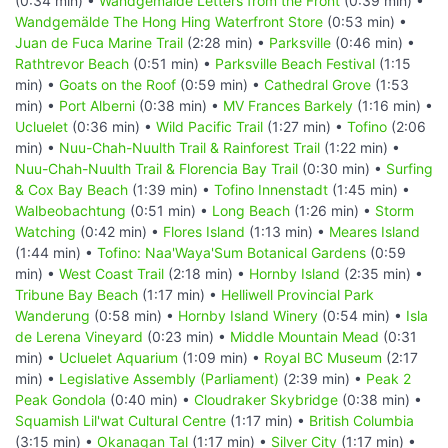
(0:34 min) •
Wandgemälde Letters from the Front
(0:39 min) •
Wandgemälde The Hong Hing Waterfront Store
(0:53 min) •
Juan de Fuca Marine Trail
(2:28 min) •
Parksville
(0:46 min) •
Rathtrevor Beach
(0:51 min) •
Parksville Beach Festival
(1:15
min) •
Goats on the Roof
(0:59 min) •
Cathedral Grove
(1:53
min) •
Port Alberni
(0:38 min) •
MV Frances Barkely
(1:16 min) •
Ucluelet
(0:36 min) •
Wild Pacific Trail
(1:27 min) •
Tofino
(2:06
min) •
Nuu-Chah-Nuulth Trail & Rainforest Trail
(1:22 min) •
Nuu-Chah-Nuulth Trail & Florencia Bay Trail
(0:30 min) •
Surfing
& Cox Bay Beach
(1:39 min) •
Tofino Innenstadt
(1:45 min) •
Walbeobachtung
(0:51 min) •
Long Beach
(1:26 min) •
Storm
Watching
(0:42 min) •
Flores Island
(1:13 min) •
Meares Island
(1:44 min) •
Tofino: Naa'Waya'Sum Botanical Gardens
(0:59
min) •
West Coast Trail
(2:18 min) •
Hornby Island
(2:35 min) •
Tribune Bay Beach
(1:17 min) •
Helliwell Provincial Park
Wanderung
(0:58 min) •
Hornby Island Winery
(0:54 min) •
Isla
de Lerena Vineyard
(0:23 min) •
Middle Mountain Mead
(0:31
min) •
Ucluelet Aquarium
(1:09 min) •
Royal BC Museum
(2:17
min) •
Legislative Assembly (Parliament)
(2:39 min) •
Peak 2
Peak Gondola
(0:40 min) •
Cloudraker Skybridge
(0:38 min) •
Squamish Lil'wat Cultural Centre
(1:17 min) •
British Columbia
(3:15 min) •
Okanagan Tal
(1:17 min) •
Silver City
(1:17 min) •