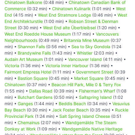
Chinatown Balkone
(0:48 min) •
Chinatown Canadian Bank of
Commerce
(0:32 min) •
Chinatown Kulinarik
(1:01 min) •
West
End
(4:15 min) •
West End Stratmore Lodge
(0:46 min) •
West
End Architekturstile
(1:00 min) •
Robson Street & Denman
Street
(0:30 min) •
West End alte Überbleibsel
(1:20 min) •
West End Roedde House Museum
(1:17 min) •
Vancouvers
Neighbourhoods
(0:49 min) •
Britannia Mine Museum
(0:37
min) •
Shannon Falls
(0:56 min) •
Sea to Sky Gondola
(1:24
min) •
Brandywine Falls
(1:43 min) •
Whistler
(2:03 min) •
Audain Art Museum
(1:01 min) •
Vancouver Island
(4:11 min) •
Victoria
(1:36 min) •
Victoria Inner Harbour
(1:36 min) •
Fairmont Empress Hotel
(1:11 min) •
Government Street
(0:39
min) •
Bastion Square
(0:45 min) •
Market Square
(0:45 min) •
Chinatown
(0:37 min) •
Beacon Hill Park, Mile 0 & Terry Fox
(1:55 min) •
Dallas Road
(0:39 min) •
Fisherman's Wharf
(1:08
min) •
Butchart Gardens
(0:50 min) •
Saltspring Island
(1:02
min) •
Ganges
(1:44 min) •
Beddis Beach
(0:34 min) •
Vesuvius
Bay Beach
(0:30 min) •
Jack Foster Beach
(0:35 min) •
Ruckle
Provincial Park
(1:24 min) •
Salt Spring Island Cheese
(0:51
min) •
Chemainus
(2:07 min) •
Wandgemälde The Steam
Donkey at Work
(1:09 min) •
Wandgemälde Native Heritage