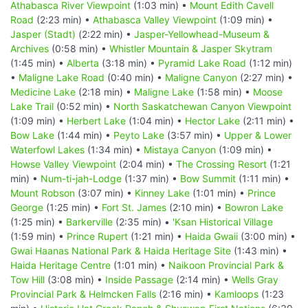
Athabasca River Viewpoint
(1:03 min) •
Mount Edith Cavell
Road
(2:23 min) •
Athabasca Valley Viewpoint
(1:09 min) •
Jasper (Stadt)
(2:22 min) •
Jasper-Yellowhead-Museum &
Archives
(0:58 min) •
Whistler Mountain & Jasper Skytram
(1:45 min) •
Alberta
(3:18 min) •
Pyramid Lake Road
(1:12 min)
•
Maligne Lake Road
(0:40 min) •
Maligne Canyon
(2:27 min) •
Medicine Lake
(2:18 min) •
Maligne Lake
(1:58 min) •
Moose
Lake Trail
(0:52 min) •
North Saskatchewan Canyon Viewpoint
(1:09 min) •
Herbert Lake
(1:04 min) •
Hector Lake
(2:11 min) •
Bow Lake
(1:44 min) •
Peyto Lake
(3:57 min) •
Upper & Lower
Waterfowl Lakes
(1:34 min) •
Mistaya Canyon
(1:09 min) •
Howse Valley Viewpoint
(2:04 min) •
The Crossing Resort
(1:21
min) •
Num-ti-jah-Lodge
(1:37 min) •
Bow Summit
(1:11 min) •
Mount Robson
(3:07 min) •
Kinney Lake
(1:01 min) •
Prince
George
(1:25 min) •
Fort St. James
(2:10 min) •
Bowron Lake
(1:25 min) •
Barkerville
(2:35 min) •
'Ksan Historical Village
(1:59 min) •
Prince Rupert
(1:21 min) •
Haida Gwaii
(3:00 min) •
Gwai Haanas National Park & Haida Heritage Site
(1:43 min) •
Haida Heritage Centre
(1:01 min) •
Naikoon Provincial Park &
Tow Hill
(3:08 min) •
Inside Passage
(2:14 min) •
Wells Gray
Provincial Park & Helmcken Falls
(2:16 min) •
Kamloops
(1:23