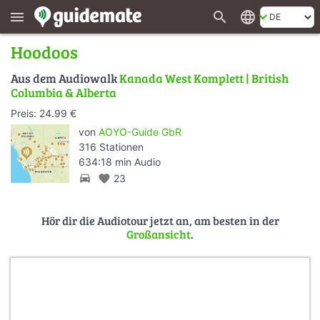
search
language
menu
Hoodoos
Aus dem Audiowalk
Kanada West Komplett | British
Columbia & Alberta
Preis: 24.99 €
von
AOYO-Guide GbR
316 Stationen
634:18 min Audio
directions_car
favorite
23
Hör dir die Audiotour jetzt an, am besten in der
Großansicht
.