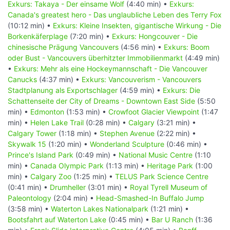
Exkurs: Takaya - Der einsame Wolf
(4:40 min) •
Exkurs:
Canada's greatest hero - Das unglaubliche Leben des Terry Fox
(10:12 min) •
Exkurs: Kleine Insekten, gigantische Wirkung - Die
Borkenkäferplage
(7:20 min) •
Exkurs: Hongcouver - Die
chinesische Prägung Vancouvers
(4:56 min) •
Exkurs: Boom
oder Bust - Vancouvers überhitzter Immobilienmarkt
(4:49 min)
•
Exkurs: Mehr als eine Hockeymannschaft - Die Vancouver
Canucks
(4:37 min) •
Exkurs: Vancouverism - Vancouvers
Stadtplanung als Exportschlager
(4:59 min) •
Exkurs: Die
Schattenseite der City of Dreams - Downtown East Side
(5:50
min) •
Edmonton
(1:53 min) •
Crowfoot Glacier Viewpoint
(1:47
min) •
Helen Lake Trail
(0:28 min) •
Calgary
(3:21 min) •
Calgary Tower
(1:18 min) •
Stephen Avenue
(2:22 min) •
Skywalk 15
(1:20 min) •
Wonderland Sculpture
(0:46 min) •
Prince's Island Park
(0:49 min) •
National Music Centre
(1:10
min) •
Canada Olympic Park
(1:13 min) •
Heritage Park
(1:00
min) •
Calgary Zoo
(1:25 min) •
TELUS Park Science Centre
(0:41 min) •
Drumheller
(3:01 min) •
Royal Tyrell Museum of
Paleontology
(2:04 min) •
Head-Smashed-In Buffalo Jump
(3:58 min) •
Waterton Lakes Nationalpark
(1:21 min) •
Bootsfahrt auf Waterton Lake
(0:45 min) •
Bar U Ranch
(1:36