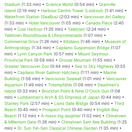
Stadium
(1:33 min) •
Science World
(0:54 min) •
Granville
Island
(2:19 min) •
Harbour Centre Tower (Lookout)
(1:41 min) •
Waterfront Station (SeaBus)
(2:03 min) •
Vancouver Art Gallery
(1:33 min) •
Hotel Vancouver
(1:05 min) •
Canada Place
(2:40
min) •
Coal Harbour
(1:25 min) •
Yaletown
(2:24 min) •
Yaletown Roundhouse & Uferpromenade
(1:07 min) •
Commercial Drive
(1:26 min) •
Kitsilano
(1:46 min) •
Museum of
Anthropology
(1:34 min) •
Capilano Suspension Bridge
(1:07
min) •
Lynn Canyon Park
(0:57 min) •
Mount Seymour
Provincial Park
(0:59 min) •
Grouse Mountain
(1:55 min) •
Greater Vancouver Zoo
(0:44 min) •
Sea to Sky Highway
(0:55
min) •
Capilano River Salmon Hatchery
(1:11 min) •
Marine
Building
(1:56 min) •
Vancouver Seawall
(1:01 min) •
Vancouver
Aquarium
(1:49 min) •
Totempfähle
(1:09 min) •
Deadman's
Island
(0:33 min) •
Brockton Point & Nine O'Clock Gun
(1:08
min) •
Lumberman's Arch & SS Empress of Japan
(0:44 min) •
Stanley Park
(2:57 min) •
Lions Gate Bridge
(0:54 min) •
Third
Beach
(0:45 min) •
Prospect Point
(0:40 min) •
English Bay
Beach
(1:12 min) •
A-maze-ing laughter
(1:02 min) •
Chinatown
& Millenium Gate
(1:26 min) •
Chinatown Sam Kee Building
(1:25
min) •
Dr. Sun Yat-Sen Classical Chinese Garden
(1:35 min) •