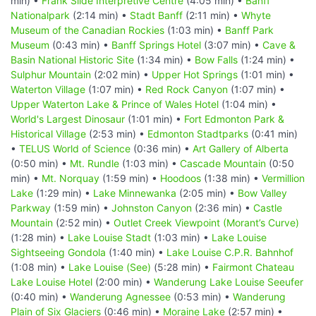
min) •
Frank Slide Interpretive Centre
(4:05 min) •
Banff
Nationalpark
(2:14 min) •
Stadt Banff
(2:11 min) •
Whyte
Museum of the Canadian Rockies
(1:03 min) •
Banff Park
Museum
(0:43 min) •
Banff Springs Hotel
(3:07 min) •
Cave &
Basin National Historic Site
(1:34 min) •
Bow Falls
(1:24 min) •
Sulphur Mountain
(2:02 min) •
Upper Hot Springs
(1:01 min) •
Waterton Village
(1:07 min) •
Red Rock Canyon
(1:07 min) •
Upper Waterton Lake & Prince of Wales Hotel
(1:04 min) •
World's Largest Dinosaur
(1:01 min) •
Fort Edmonton Park &
Historical Village
(2:53 min) •
Edmonton Stadtparks
(0:41 min)
•
TELUS World of Science
(0:36 min) •
Art Gallery of Alberta
(0:50 min) •
Mt. Rundle
(1:03 min) •
Cascade Mountain
(0:50
min) •
Mt. Norquay
(1:59 min) •
Hoodoos
(1:38 min) •
Vermillion
Lake
(1:29 min) •
Lake Minnewanka
(2:05 min) •
Bow Valley
Parkway
(1:59 min) •
Johnston Canyon
(2:36 min) •
Castle
Mountain
(2:52 min) •
Outlet Creek Viewpoint (Morant’s Curve)
(1:28 min) •
Lake Louise Stadt
(1:03 min) •
Lake Louise
Sightseeing Gondola
(1:40 min) •
Lake Louise C.P.R. Bahnhof
(1:08 min) •
Lake Louise (See)
(5:28 min) •
Fairmont Chateau
Lake Louise Hotel
(2:00 min) •
Wanderung Lake Louise Seeufer
(0:40 min) •
Wanderung Agnessee
(0:53 min) •
Wanderung
Plain of Six Glaciers
(0:46 min) •
Moraine Lake
(2:57 min) •