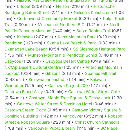
min) •
Historic Hat Creek Ranch & Shuswap First Nations
(6:39
min) •
Lillooet
(3:09 min) •
Nelson
(2:16 min) •
Historischer
Rundgang Baker Street
(2:41 min) •
Nelson's Kunstszene
(1:03
min) •
Cottonwood Community Market
(0:39 min) •
Pulpit Rock
Trail
(0:30 min) •
Museum of Northern B.C.
(1:21 min) •
North
Pacific Cannery Museum
(1:40 min) •
Butze Rapids Trail
(0:51
min) •
Kelowna
(2:07 min) •
Knox Mountain Park
(0:29 min) •
Penticton
(1:28 min) •
Skaha Lake Beach & Park
(0:33 min) •
Okanagan Lake Beach
(0:54 min) •
SS Sicamous Heritage Park
(1:36 min) •
Munson Mountain & Penticton Schild
(0:40 min) •
Osoyoos
(1:28 min) •
Osoyoos Desert Centre
(0:49 min) •
Nk'Mip Desert Cultural Centre
(1:25 min) •
Anarchist Mountain
Lookout
(0:34 min) •
Gibsons
(2:13 min) •
Soames Hill Trail
(0:43 min) •
Kelowna Innenstadt
(1:14 min) •
Kelowna
Weingüter
(1:25 min) •
Gastown Project 200
(1:17 min) •
Gastown Blood Alley
(0:29 min) •
Gastown Water Street Café
(0:54 min) •
Gastown, Maple Tree Square & Gassy Jack
(2:30
min) •
Gastown Water Street & Dominion Hotel
(0:46 min) •
Gastown Steam Clock
(0:45 min) •
Gastown Victory Square &
Dominion Building
(1:42 min) •
Vancouver
(3:52 min) •
Robson
Street & Robson Square
(2:23 min) •
Christ Church Cathedral
(1:08 min) •
Vancouver Public Library
(1:40 min) •
BC Place