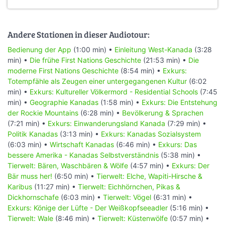
Andere Stationen in dieser Audiotour:
Bedienung der App
(1:00 min) •
Einleitung West-Kanada
(3:28
min) •
Die frühe First Nations Geschichte
(21:53 min) •
Die
moderne First Nations Geschichte
(8:54 min) •
Exkurs:
Totempfähle als Zeugen einer untergegangenen Kultur
(6:02
min) •
Exkurs: Kultureller Völkermord - Residential Schools
(7:45
min) •
Geographie Kanadas
(1:58 min) •
Exkurs: Die Entstehung
der Rockie Mountains
(6:28 min) •
Bevölkerung & Sprachen
(7:21 min) •
Exkurs: Einwanderungsland Kanada
(7:29 min) •
Politik Kanadas
(3:13 min) •
Exkurs: Kanadas Sozialsystem
(6:03 min) •
Wirtschaft Kanadas
(6:46 min) •
Exkurs: Das
bessere Amerika - Kanadas Selbstverständnis
(5:38 min) •
Tierwelt: Bären, Waschbären & Wölfe
(4:57 min) •
Exkurs: Der
Bär muss her!
(6:50 min) •
Tierwelt: Elche, Wapiti-Hirsche &
Karibus
(11:27 min) •
Tierwelt: Eichhörnchen, Pikas &
Dickhornschafe
(6:03 min) •
Tierwelt: Vögel
(6:31 min) •
Exkurs: Könige der Lüfte - Der Weißkopfseeadler
(5:16 min) •
Tierwelt: Wale
(8:46 min) •
Tierwelt: Küstenwölfe
(0:57 min) •