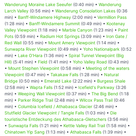
Wanderung Moraine Lake Seeufer
(0:40 min) •
Wanderung
Larch Valley
(0:56 min) •
Wanderung Consolation Lakes
(0:36
min) •
Banff-Windamere Highway
(2:00 min) •
Vermillion Pass
(1:28 min) •
Banff-Windamere Summit
(0:49 min) •
Kootenay
Valley Viewpoint
(1:18 min) •
Marble Canyon
(1:23 min) •
Paint
Pots
(0:59 min) •
Radium Hot Springs
(3:09 min) •
Iron Gate /
Red Wall
(0:55 min) •
Mount Amery Viewpoint
(1:14 min) •
Sunwapta River Viewpoint
(0:49 min) •
Yoho Nationalpark
(0:52
min) •
Lake O'Hara
(1:36 min) •
Spiral Tunnel Viewpoint (Big
Hill)
(5:41 min) •
Field
(1:41 min) •
Yoho Valley Road
(0:43 min)
•
Mount Stephen Viewpoint
(0:58 min) •
Meeting of the waters
Viewpoint
(0:47 min) •
Takakaw Falls
(1:28 min) •
Natural
Bridge
(0:50 min) •
Emerald Lake
(2:22 min) •
Burgess Shale
(2:58 min) •
Wapta Falls
(1:52 min) •
Icefield's Parkway
(3:26
min) •
Weeping Wall Viewpoint
(0:37 min) •
The Big Bend
(1:18
min) •
Parker Ridge Trail
(2:48 min) •
Wilcox Pass Trail
(0:46
min) •
Columbia Icefield / Athabasca Glacier
(2:46 min) •
Stutfield Glacier Viewpoint / Tangle Falls
(1:03 min) •
Die
touristische Entdeckung des Athabasca-Gletschers
(3:56 min)
•
Sunwapta Falls
(1:21 min) •
Kettle Valley Rail Trail
(1:58 min) •
Chinatown Yip Sang
(1:13 min) •
Athabasca Falls
(1:39 min) •