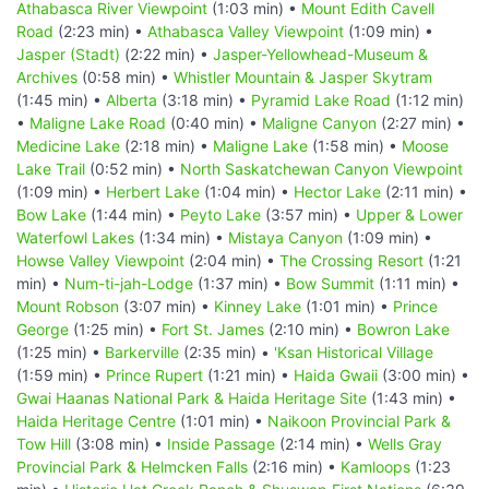
Athabasca River Viewpoint
(1:03 min) •
Mount Edith Cavell
Road
(2:23 min) •
Athabasca Valley Viewpoint
(1:09 min) •
Jasper (Stadt)
(2:22 min) •
Jasper-Yellowhead-Museum &
Archives
(0:58 min) •
Whistler Mountain & Jasper Skytram
(1:45 min) •
Alberta
(3:18 min) •
Pyramid Lake Road
(1:12 min)
•
Maligne Lake Road
(0:40 min) •
Maligne Canyon
(2:27 min) •
Medicine Lake
(2:18 min) •
Maligne Lake
(1:58 min) •
Moose
Lake Trail
(0:52 min) •
North Saskatchewan Canyon Viewpoint
(1:09 min) •
Herbert Lake
(1:04 min) •
Hector Lake
(2:11 min) •
Bow Lake
(1:44 min) •
Peyto Lake
(3:57 min) •
Upper & Lower
Waterfowl Lakes
(1:34 min) •
Mistaya Canyon
(1:09 min) •
Howse Valley Viewpoint
(2:04 min) •
The Crossing Resort
(1:21
min) •
Num-ti-jah-Lodge
(1:37 min) •
Bow Summit
(1:11 min) •
Mount Robson
(3:07 min) •
Kinney Lake
(1:01 min) •
Prince
George
(1:25 min) •
Fort St. James
(2:10 min) •
Bowron Lake
(1:25 min) •
Barkerville
(2:35 min) •
'Ksan Historical Village
(1:59 min) •
Prince Rupert
(1:21 min) •
Haida Gwaii
(3:00 min) •
Gwai Haanas National Park & Haida Heritage Site
(1:43 min) •
Haida Heritage Centre
(1:01 min) •
Naikoon Provincial Park &
Tow Hill
(3:08 min) •
Inside Passage
(2:14 min) •
Wells Gray
Provincial Park & Helmcken Falls
(2:16 min) •
Kamloops
(1:23