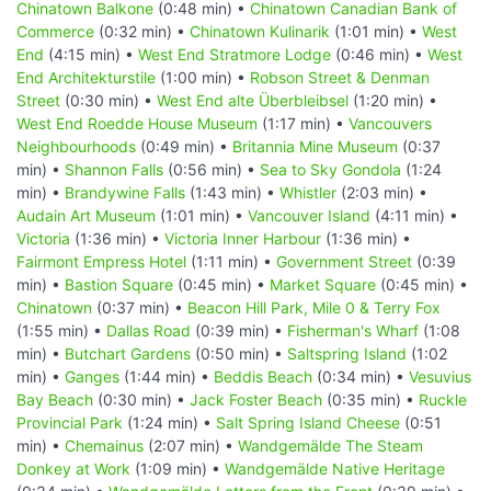
Chinatown Balkone
(0:48 min) •
Chinatown Canadian Bank of
Commerce
(0:32 min) •
Chinatown Kulinarik
(1:01 min) •
West
End
(4:15 min) •
West End Stratmore Lodge
(0:46 min) •
West
End Architekturstile
(1:00 min) •
Robson Street & Denman
Street
(0:30 min) •
West End alte Überbleibsel
(1:20 min) •
West End Roedde House Museum
(1:17 min) •
Vancouvers
Neighbourhoods
(0:49 min) •
Britannia Mine Museum
(0:37
min) •
Shannon Falls
(0:56 min) •
Sea to Sky Gondola
(1:24
min) •
Brandywine Falls
(1:43 min) •
Whistler
(2:03 min) •
Audain Art Museum
(1:01 min) •
Vancouver Island
(4:11 min) •
Victoria
(1:36 min) •
Victoria Inner Harbour
(1:36 min) •
Fairmont Empress Hotel
(1:11 min) •
Government Street
(0:39
min) •
Bastion Square
(0:45 min) •
Market Square
(0:45 min) •
Chinatown
(0:37 min) •
Beacon Hill Park, Mile 0 & Terry Fox
(1:55 min) •
Dallas Road
(0:39 min) •
Fisherman's Wharf
(1:08
min) •
Butchart Gardens
(0:50 min) •
Saltspring Island
(1:02
min) •
Ganges
(1:44 min) •
Beddis Beach
(0:34 min) •
Vesuvius
Bay Beach
(0:30 min) •
Jack Foster Beach
(0:35 min) •
Ruckle
Provincial Park
(1:24 min) •
Salt Spring Island Cheese
(0:51
min) •
Chemainus
(2:07 min) •
Wandgemälde The Steam
Donkey at Work
(1:09 min) •
Wandgemälde Native Heritage