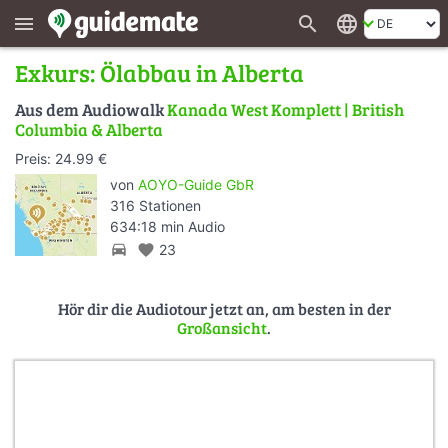
search
language
menu
Exkurs: Ölabbau in Alberta
Aus dem Audiowalk
Kanada West Komplett | British
Columbia & Alberta
Preis: 24.99 €
von
AOYO-Guide GbR
316 Stationen
634:18 min Audio
directions_car
favorite
23
Hör dir die Audiotour jetzt an, am besten in der
Großansicht
.