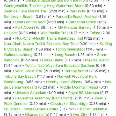
(0:34 min) •
Wandgemälde Letters from the Front
(0:39 min) •
Wandgemälde The Hong Hing Waterfront Store
(0:53 min) •
Juan de Fuca Marine Trail
(2:28 min) •
Parksville
(0:46 min) •
Rathtrevor Beach
(0:51 min) •
Parksville Beach Festival
(1:15
min) •
Goats on the Roof
(0:59 min) •
Cathedral Grove
(1:53
min) •
Port Alberni
(0:38 min) •
MV Frances Barkely
(1:16 min) •
Ucluelet
(0:36 min) •
Wild Pacific Trail
(1:27 min) •
Tofino
(2:06
min) •
Nuu-Chah-Nuulth Trail & Rainforest Trail
(1:22 min) •
Nuu-Chah-Nuulth Trail & Florencia Bay Trail
(0:30 min) •
Surfing
& Cox Bay Beach
(1:39 min) •
Tofino Innenstadt
(1:45 min) •
Walbeobachtung
(0:51 min) •
Long Beach
(1:26 min) •
Storm
Watching
(0:42 min) •
Flores Island
(1:13 min) •
Meares Island
(1:44 min) •
Tofino: Naa'Waya'Sum Botanical Gardens
(0:59
min) •
West Coast Trail
(2:18 min) •
Hornby Island
(2:35 min) •
Tribune Bay Beach
(1:17 min) •
Helliwell Provincial Park
Wanderung
(0:58 min) •
Hornby Island Winery
(0:54 min) •
Isla
de Lerena Vineyard
(0:23 min) •
Middle Mountain Mead
(0:31
min) •
Ucluelet Aquarium
(1:09 min) •
Royal BC Museum
(2:17
min) •
Legislative Assembly (Parliament)
(2:39 min) •
Peak 2
Peak Gondola
(0:40 min) •
Cloudraker Skybridge
(0:38 min) •
Squamish Lil'wat Cultural Centre
(1:17 min) •
British Columbia
(3:15 min) •
Okanagan Tal
(1:17 min) •
Silver City
(1:17 min) •