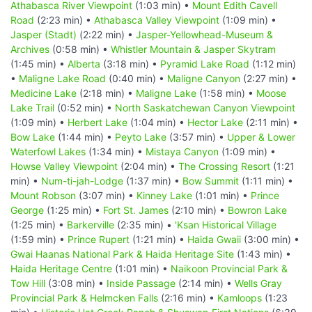
Athabasca River Viewpoint
(1:03 min) •
Mount Edith Cavell
Road
(2:23 min) •
Athabasca Valley Viewpoint
(1:09 min) •
Jasper (Stadt)
(2:22 min) •
Jasper-Yellowhead-Museum &
Archives
(0:58 min) •
Whistler Mountain & Jasper Skytram
(1:45 min) •
Alberta
(3:18 min) •
Pyramid Lake Road
(1:12 min)
•
Maligne Lake Road
(0:40 min) •
Maligne Canyon
(2:27 min) •
Medicine Lake
(2:18 min) •
Maligne Lake
(1:58 min) •
Moose
Lake Trail
(0:52 min) •
North Saskatchewan Canyon Viewpoint
(1:09 min) •
Herbert Lake
(1:04 min) •
Hector Lake
(2:11 min) •
Bow Lake
(1:44 min) •
Peyto Lake
(3:57 min) •
Upper & Lower
Waterfowl Lakes
(1:34 min) •
Mistaya Canyon
(1:09 min) •
Howse Valley Viewpoint
(2:04 min) •
The Crossing Resort
(1:21
min) •
Num-ti-jah-Lodge
(1:37 min) •
Bow Summit
(1:11 min) •
Mount Robson
(3:07 min) •
Kinney Lake
(1:01 min) •
Prince
George
(1:25 min) •
Fort St. James
(2:10 min) •
Bowron Lake
(1:25 min) •
Barkerville
(2:35 min) •
'Ksan Historical Village
(1:59 min) •
Prince Rupert
(1:21 min) •
Haida Gwaii
(3:00 min) •
Gwai Haanas National Park & Haida Heritage Site
(1:43 min) •
Haida Heritage Centre
(1:01 min) •
Naikoon Provincial Park &
Tow Hill
(3:08 min) •
Inside Passage
(2:14 min) •
Wells Gray
Provincial Park & Helmcken Falls
(2:16 min) •
Kamloops
(1:23