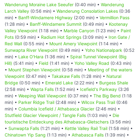
Wanderung Moraine Lake Seeufer
(0:40 min) •
Wanderung
Larch Valley
(0:56 min) •
Wanderung Consolation Lakes
(0:36
min) •
Banff-Windamere Highway
(2:00 min) •
Vermillion Pass
(1:28 min) •
Banff-Windamere Summit
(0:49 min) •
Kootenay
Valley Viewpoint
(1:18 min) •
Marble Canyon
(1:23 min) •
Paint
Pots
(0:59 min) •
Radium Hot Springs
(3:09 min) •
Iron Gate /
Red Wall
(0:55 min) •
Mount Amery Viewpoint
(1:14 min) •
Sunwapta River Viewpoint
(0:49 min) •
Yoho Nationalpark
(0:52
min) •
Lake O'Hara
(1:36 min) •
Spiral Tunnel Viewpoint (Big
Hill)
(5:41 min) •
Field
(1:41 min) •
Yoho Valley Road
(0:43 min)
•
Mount Stephen Viewpoint
(0:58 min) •
Meeting of the waters
Viewpoint
(0:47 min) •
Takakaw Falls
(1:28 min) •
Natural
Bridge
(0:50 min) •
Emerald Lake
(2:22 min) •
Burgess Shale
(2:58 min) •
Wapta Falls
(1:52 min) •
Icefield's Parkway
(3:26
min) •
Weeping Wall Viewpoint
(0:37 min) •
The Big Bend
(1:18
min) •
Parker Ridge Trail
(2:48 min) •
Wilcox Pass Trail
(0:46
min) •
Columbia Icefield / Athabasca Glacier
(2:46 min) •
Stutfield Glacier Viewpoint / Tangle Falls
(1:03 min) •
Die
touristische Entdeckung des Athabasca-Gletschers
(3:56 min)
•
Sunwapta Falls
(1:21 min) •
Kettle Valley Rail Trail
(1:58 min) •
Chinatown Yip Sang
(1:13 min) •
Athabasca Falls
(1:39 min) •