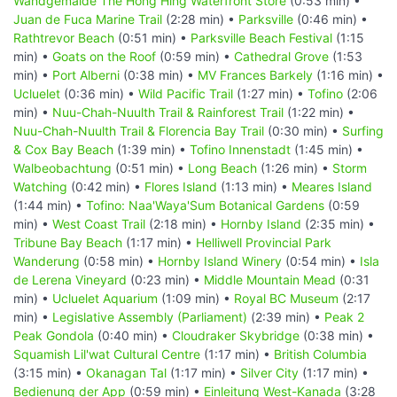
Wandgemälde The Hong Hing Waterfront Store
(0:53 min) •
Juan de Fuca Marine Trail
(2:28 min) •
Parksville
(0:46 min) •
Rathtrevor Beach
(0:51 min) •
Parksville Beach Festival
(1:15
min) •
Goats on the Roof
(0:59 min) •
Cathedral Grove
(1:53
min) •
Port Alberni
(0:38 min) •
MV Frances Barkely
(1:16 min) •
Ucluelet
(0:36 min) •
Wild Pacific Trail
(1:27 min) •
Tofino
(2:06
min) •
Nuu-Chah-Nuulth Trail & Rainforest Trail
(1:22 min) •
Nuu-Chah-Nuulth Trail & Florencia Bay Trail
(0:30 min) •
Surfing
& Cox Bay Beach
(1:39 min) •
Tofino Innenstadt
(1:45 min) •
Walbeobachtung
(0:51 min) •
Long Beach
(1:26 min) •
Storm
Watching
(0:42 min) •
Flores Island
(1:13 min) •
Meares Island
(1:44 min) •
Tofino: Naa'Waya'Sum Botanical Gardens
(0:59
min) •
West Coast Trail
(2:18 min) •
Hornby Island
(2:35 min) •
Tribune Bay Beach
(1:17 min) •
Helliwell Provincial Park
Wanderung
(0:58 min) •
Hornby Island Winery
(0:54 min) •
Isla
de Lerena Vineyard
(0:23 min) •
Middle Mountain Mead
(0:31
min) •
Ucluelet Aquarium
(1:09 min) •
Royal BC Museum
(2:17
min) •
Legislative Assembly (Parliament)
(2:39 min) •
Peak 2
Peak Gondola
(0:40 min) •
Cloudraker Skybridge
(0:38 min) •
Squamish Lil'wat Cultural Centre
(1:17 min) •
British Columbia
(3:15 min) •
Okanagan Tal
(1:17 min) •
Silver City
(1:17 min) •
Bedienung der App
(0:59 min) •
Einleitung West-Kanada
(3:28