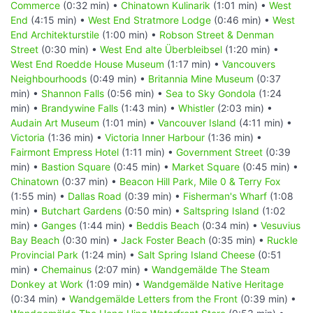
Commerce
(0:32 min) •
Chinatown Kulinarik
(1:01 min) •
West
End
(4:15 min) •
West End Stratmore Lodge
(0:46 min) •
West
End Architekturstile
(1:00 min) •
Robson Street & Denman
Street
(0:30 min) •
West End alte Überbleibsel
(1:20 min) •
West End Roedde House Museum
(1:17 min) •
Vancouvers
Neighbourhoods
(0:49 min) •
Britannia Mine Museum
(0:37
min) •
Shannon Falls
(0:56 min) •
Sea to Sky Gondola
(1:24
min) •
Brandywine Falls
(1:43 min) •
Whistler
(2:03 min) •
Audain Art Museum
(1:01 min) •
Vancouver Island
(4:11 min) •
Victoria
(1:36 min) •
Victoria Inner Harbour
(1:36 min) •
Fairmont Empress Hotel
(1:11 min) •
Government Street
(0:39
min) •
Bastion Square
(0:45 min) •
Market Square
(0:45 min) •
Chinatown
(0:37 min) •
Beacon Hill Park, Mile 0 & Terry Fox
(1:55 min) •
Dallas Road
(0:39 min) •
Fisherman's Wharf
(1:08
min) •
Butchart Gardens
(0:50 min) •
Saltspring Island
(1:02
min) •
Ganges
(1:44 min) •
Beddis Beach
(0:34 min) •
Vesuvius
Bay Beach
(0:30 min) •
Jack Foster Beach
(0:35 min) •
Ruckle
Provincial Park
(1:24 min) •
Salt Spring Island Cheese
(0:51
min) •
Chemainus
(2:07 min) •
Wandgemälde The Steam
Donkey at Work
(1:09 min) •
Wandgemälde Native Heritage
(0:34 min) •
Wandgemälde Letters from the Front
(0:39 min) •