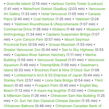
•
Granville Island
(2:19 min) •
Harbour Centre Tower (Lookout)
(1:41 min) •
Waterfront Station (SeaBus)
(2:03 min) •
Vancouver
Art Gallery
(1:33 min) •
Hotel Vancouver
(1:05 min) •
Canada
Place
(2:40 min) •
Coal Harbour
(1:25 min) •
Yaletown
(2:24
min) •
Yaletown Roundhouse & Uferpromenade
(1:07 min) •
Commercial Drive
(1:26 min) •
Kitsilano
(1:46 min) •
Museum of
Anthropology
(1:34 min) •
Capilano Suspension Bridge
(1:07
min) •
Lynn Canyon Park
(0:57 min) •
Mount Seymour
Provincial Park
(0:59 min) •
Grouse Mountain
(1:55 min) •
Greater Vancouver Zoo
(0:44 min) •
Sea to Sky Highway
(0:55
min) •
Capilano River Salmon Hatchery
(1:11 min) •
Marine
Building
(1:56 min) •
Vancouver Seawall
(1:01 min) •
Vancouver
Aquarium
(1:49 min) •
Totempfähle
(1:09 min) •
Deadman's
Island
(0:33 min) •
Brockton Point & Nine O'Clock Gun
(1:08
min) •
Lumberman's Arch & SS Empress of Japan
(0:44 min) •
Stanley Park
(2:57 min) •
Lions Gate Bridge
(0:54 min) •
Third
Beach
(0:45 min) •
Prospect Point
(0:40 min) •
English Bay
Beach
(1:12 min) •
A-maze-ing laughter
(1:02 min) •
Chinatown
& Millenium Gate
(1:26 min) •
Chinatown Sam Kee Building
(1:25
min) •
Dr. Sun Yat-Sen Classical Chinese Garden
(1:35 min) •
Chinatown Balkone
(0:48 min) •
Chinatown Canadian Bank of