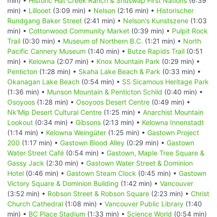
min) •
Historic Hat Creek Ranch & Shuswap First Nations
(6:39
min) •
Lillooet
(3:09 min) •
Nelson
(2:16 min) •
Historischer
Rundgang Baker Street
(2:41 min) •
Nelson's Kunstszene
(1:03
min) •
Cottonwood Community Market
(0:39 min) •
Pulpit Rock
Trail
(0:30 min) •
Museum of Northern B.C.
(1:21 min) •
North
Pacific Cannery Museum
(1:40 min) •
Butze Rapids Trail
(0:51
min) •
Kelowna
(2:07 min) •
Knox Mountain Park
(0:29 min) •
Penticton
(1:28 min) •
Skaha Lake Beach & Park
(0:33 min) •
Okanagan Lake Beach
(0:54 min) •
SS Sicamous Heritage Park
(1:36 min) •
Munson Mountain & Penticton Schild
(0:40 min) •
Osoyoos
(1:28 min) •
Osoyoos Desert Centre
(0:49 min) •
Nk'Mip Desert Cultural Centre
(1:25 min) •
Anarchist Mountain
Lookout
(0:34 min) •
Gibsons
(2:13 min) •
Kelowna Innenstadt
(1:14 min) •
Kelowna Weingüter
(1:25 min) •
Gastown Project
200
(1:17 min) •
Gastown Blood Alley
(0:29 min) •
Gastown
Water Street Café
(0:54 min) •
Gastown, Maple Tree Square &
Gassy Jack
(2:30 min) •
Gastown Water Street & Dominion
Hotel
(0:46 min) •
Gastown Steam Clock
(0:45 min) •
Gastown
Victory Square & Dominion Building
(1:42 min) •
Vancouver
(3:52 min) •
Robson Street & Robson Square
(2:23 min) •
Christ
Church Cathedral
(1:08 min) •
Vancouver Public Library
(1:40
min) •
BC Place Stadium
(1:33 min) •
Science World
(0:54 min)