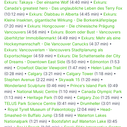
Exkurs: Takaya - Der einsame Wolf
(4:40 min) •
Exkurs:
Canada's greatest hero - Das unglaubliche Leben des Terry Fox
(10:12 min) •
Exkurs: Ölabbau in Alberta
(4:45 min) •
Exkurs:
Kleine Insekten, gigantische Wirkung - Die Borkenkäferplage
(7:20 min) •
Exkurs: Hongcouver - Die chinesische Prägung
Vancouvers
(4:56 min) •
Exkurs: Boom oder Bust - Vancouvers
überhitzter Immobilienmarkt
(4:49 min) •
Exkurs: Mehr als eine
Hockeymannschaft - Die Vancouver Canucks
(4:37 min) •
Exkurs: Vancouverism - Vancouvers Stadtplanung als
Exportschlager
(4:59 min) •
Exkurs: Die Schattenseite der City
of Dreams - Downtown East Side
(5:50 min) •
Edmonton
(1:53
min) •
Crowfoot Glacier Viewpoint
(1:47 min) •
Helen Lake Trail
(0:28 min) •
Calgary
(3:21 min) •
Calgary Tower
(1:18 min) •
Stephen Avenue
(2:22 min) •
Skywalk 15
(1:20 min) •
Wonderland Sculpture
(0:46 min) •
Prince's Island Park
(0:49
min) •
National Music Centre
(1:10 min) •
Canada Olympic Park
(1:13 min) •
Heritage Park
(1:00 min) •
Calgary Zoo
(1:25 min) •
TELUS Park Science Centre
(0:41 min) •
Drumheller
(3:01 min)
•
Royal Tyrell Museum of Paleontology
(2:04 min) •
Head-
Smashed-In Buffalo Jump
(3:58 min) •
Waterton Lakes
Nationalpark
(1:21 min) •
Bootsfahrt auf Waterton Lake
(0:45