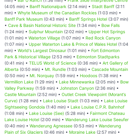
min) •
Bar U Ranch
(1:36 min) •
Frank Slide Interpretive Centre
(4:05 min) •
Banff Nationalpark
(2:14 min) •
Stadt Banff
(2:11
min) •
Whyte Museum of the Canadian Rockies
(1:03 min) •
Banff Park Museum
(0:43 min) •
Banff Springs Hotel
(3:07 min)
•
Cave & Basin National Historic Site
(1:34 min) •
Bow Falls
(1:24 min) •
Sulphur Mountain
(2:02 min) •
Upper Hot Springs
(1:01 min) •
Waterton Village
(1:07 min) •
Red Rock Canyon
(1:07 min) •
Upper Waterton Lake & Prince of Wales Hotel
(1:04
min) •
World's Largest Dinosaur
(1:01 min) •
Fort Edmonton
Park & Historical Village
(2:53 min) •
Edmonton Stadtparks
(0:41 min) •
TELUS World of Science
(0:36 min) •
Art Gallery of
Alberta
(0:50 min) •
Mt. Rundle
(1:03 min) •
Cascade Mountain
(0:50 min) •
Mt. Norquay
(1:59 min) •
Hoodoos
(1:38 min) •
Vermillion Lake
(1:29 min) •
Lake Minnewanka
(2:05 min) •
Bow
Valley Parkway
(1:59 min) •
Johnston Canyon
(2:36 min) •
Castle Mountain
(2:52 min) •
Outlet Creek Viewpoint (Morant’s
Curve)
(1:28 min) •
Lake Louise Stadt
(1:03 min) •
Lake Louise
Sightseeing Gondola
(1:40 min) •
Lake Louise C.P.R. Bahnhof
(1:08 min) •
Lake Louise (See)
(5:28 min) •
Fairmont Chateau
Lake Louise Hotel
(2:00 min) •
Wanderung Lake Louise Seeufer
(0:40 min) •
Wanderung Agnessee
(0:53 min) •
Wanderung
Plain of Six Glaciers
(0:46 min) •
Moraine Lake
(2:57 min) •