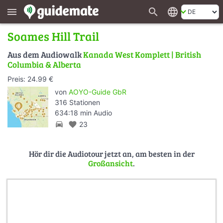
search
language
menu
Soames Hill Trail
Aus dem Audiowalk
Kanada West Komplett | British
Columbia & Alberta
Preis: 24.99 €
von
AOYO-Guide GbR
316 Stationen
634:18 min Audio
directions_car
favorite
23
Hör dir die Audiotour jetzt an, am besten in der
Großansicht
.