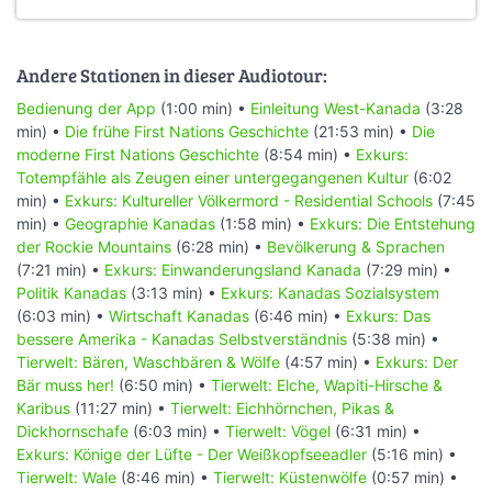
Andere Stationen in dieser Audiotour:
Bedienung der App
(1:00 min) •
Einleitung West-Kanada
(3:28
min) •
Die frühe First Nations Geschichte
(21:53 min) •
Die
moderne First Nations Geschichte
(8:54 min) •
Exkurs:
Totempfähle als Zeugen einer untergegangenen Kultur
(6:02
min) •
Exkurs: Kultureller Völkermord - Residential Schools
(7:45
min) •
Geographie Kanadas
(1:58 min) •
Exkurs: Die Entstehung
der Rockie Mountains
(6:28 min) •
Bevölkerung & Sprachen
(7:21 min) •
Exkurs: Einwanderungsland Kanada
(7:29 min) •
Politik Kanadas
(3:13 min) •
Exkurs: Kanadas Sozialsystem
(6:03 min) •
Wirtschaft Kanadas
(6:46 min) •
Exkurs: Das
bessere Amerika - Kanadas Selbstverständnis
(5:38 min) •
Tierwelt: Bären, Waschbären & Wölfe
(4:57 min) •
Exkurs: Der
Bär muss her!
(6:50 min) •
Tierwelt: Elche, Wapiti-Hirsche &
Karibus
(11:27 min) •
Tierwelt: Eichhörnchen, Pikas &
Dickhornschafe
(6:03 min) •
Tierwelt: Vögel
(6:31 min) •
Exkurs: Könige der Lüfte - Der Weißkopfseeadler
(5:16 min) •
Tierwelt: Wale
(8:46 min) •
Tierwelt: Küstenwölfe
(0:57 min) •