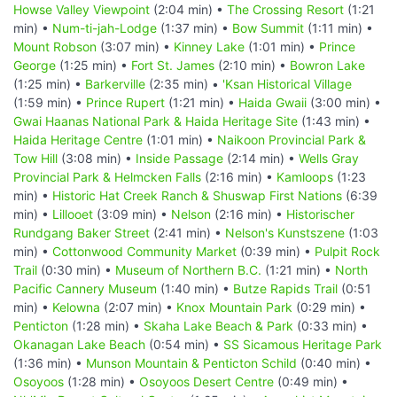
Howse Valley Viewpoint
(2:04 min) •
The Crossing Resort
(1:21
min) •
Num-ti-jah-Lodge
(1:37 min) •
Bow Summit
(1:11 min) •
Mount Robson
(3:07 min) •
Kinney Lake
(1:01 min) •
Prince
George
(1:25 min) •
Fort St. James
(2:10 min) •
Bowron Lake
(1:25 min) •
Barkerville
(2:35 min) •
'Ksan Historical Village
(1:59 min) •
Prince Rupert
(1:21 min) •
Haida Gwaii
(3:00 min) •
Gwai Haanas National Park & Haida Heritage Site
(1:43 min) •
Haida Heritage Centre
(1:01 min) •
Naikoon Provincial Park &
Tow Hill
(3:08 min) •
Inside Passage
(2:14 min) •
Wells Gray
Provincial Park & Helmcken Falls
(2:16 min) •
Kamloops
(1:23
min) •
Historic Hat Creek Ranch & Shuswap First Nations
(6:39
min) •
Lillooet
(3:09 min) •
Nelson
(2:16 min) •
Historischer
Rundgang Baker Street
(2:41 min) •
Nelson's Kunstszene
(1:03
min) •
Cottonwood Community Market
(0:39 min) •
Pulpit Rock
Trail
(0:30 min) •
Museum of Northern B.C.
(1:21 min) •
North
Pacific Cannery Museum
(1:40 min) •
Butze Rapids Trail
(0:51
min) •
Kelowna
(2:07 min) •
Knox Mountain Park
(0:29 min) •
Penticton
(1:28 min) •
Skaha Lake Beach & Park
(0:33 min) •
Okanagan Lake Beach
(0:54 min) •
SS Sicamous Heritage Park
(1:36 min) •
Munson Mountain & Penticton Schild
(0:40 min) •
Osoyoos
(1:28 min) •
Osoyoos Desert Centre
(0:49 min) •