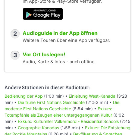
Im App-Store & Play-Store verfügbar.
2
Audioguide in der App öffnen
Weitere Touren über eine App verfügbar.
3
Vor Ort loslegen!
Audio, Karte & Infos - auch offline.
Andere Stationen in dieser Audiotour:
Bedienung der App
(1:00 min) •
Einleitung West-Kanada
(3:28
min) •
Die frühe First Nations Geschichte
(21:53 min) •
Die
moderne First Nations Geschichte
(8:54 min) •
Exkurs:
Totempfähle als Zeugen einer untergegangenen Kultur
(6:02
min) •
Exkurs: Kultureller Völkermord - Residential Schools
(7:45
min) •
Geographie Kanadas
(1:58 min) •
Exkurs: Die Entstehung
der Rockie Mountains
(6:28 min) •
Bevölkerung & Sprachen