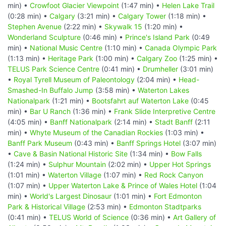
min) •
Crowfoot Glacier Viewpoint
(1:47 min) •
Helen Lake Trail
(0:28 min) •
Calgary
(3:21 min) •
Calgary Tower
(1:18 min) •
Stephen Avenue
(2:22 min) •
Skywalk 15
(1:20 min) •
Wonderland Sculpture
(0:46 min) •
Prince's Island Park
(0:49
min) •
National Music Centre
(1:10 min) •
Canada Olympic Park
(1:13 min) •
Heritage Park
(1:00 min) •
Calgary Zoo
(1:25 min) •
TELUS Park Science Centre
(0:41 min) •
Drumheller
(3:01 min)
•
Royal Tyrell Museum of Paleontology
(2:04 min) •
Head-
Smashed-In Buffalo Jump
(3:58 min) •
Waterton Lakes
Nationalpark
(1:21 min) •
Bootsfahrt auf Waterton Lake
(0:45
min) •
Bar U Ranch
(1:36 min) •
Frank Slide Interpretive Centre
(4:05 min) •
Banff Nationalpark
(2:14 min) •
Stadt Banff
(2:11
min) •
Whyte Museum of the Canadian Rockies
(1:03 min) •
Banff Park Museum
(0:43 min) •
Banff Springs Hotel
(3:07 min)
•
Cave & Basin National Historic Site
(1:34 min) •
Bow Falls
(1:24 min) •
Sulphur Mountain
(2:02 min) •
Upper Hot Springs
(1:01 min) •
Waterton Village
(1:07 min) •
Red Rock Canyon
(1:07 min) •
Upper Waterton Lake & Prince of Wales Hotel
(1:04
min) •
World's Largest Dinosaur
(1:01 min) •
Fort Edmonton
Park & Historical Village
(2:53 min) •
Edmonton Stadtparks
(0:41 min) •
TELUS World of Science
(0:36 min) •
Art Gallery of