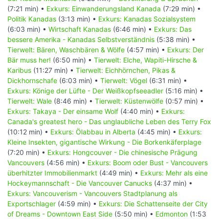
(7:21 min) •
Exkurs: Einwanderungsland Kanada
(7:29 min) •
Politik Kanadas
(3:13 min) •
Exkurs: Kanadas Sozialsystem
(6:03 min) •
Wirtschaft Kanadas
(6:46 min) •
Exkurs: Das
bessere Amerika - Kanadas Selbstverständnis
(5:38 min) •
Tierwelt: Bären, Waschbären & Wölfe
(4:57 min) •
Exkurs: Der
Bär muss her!
(6:50 min) •
Tierwelt: Elche, Wapiti-Hirsche &
Karibus
(11:27 min) •
Tierwelt: Eichhörnchen, Pikas &
Dickhornschafe
(6:03 min) •
Tierwelt: Vögel
(6:31 min) •
Exkurs: Könige der Lüfte - Der Weißkopfseeadler
(5:16 min) •
Tierwelt: Wale
(8:46 min) •
Tierwelt: Küstenwölfe
(0:57 min) •
Exkurs: Takaya - Der einsame Wolf
(4:40 min) •
Exkurs:
Canada's greatest hero - Das unglaubliche Leben des Terry Fox
(10:12 min) •
Exkurs: Ölabbau in Alberta
(4:45 min) •
Exkurs:
Kleine Insekten, gigantische Wirkung - Die Borkenkäferplage
(7:20 min) •
Exkurs: Hongcouver - Die chinesische Prägung
Vancouvers
(4:56 min) •
Exkurs: Boom oder Bust - Vancouvers
überhitzter Immobilienmarkt
(4:49 min) •
Exkurs: Mehr als eine
Hockeymannschaft - Die Vancouver Canucks
(4:37 min) •
Exkurs: Vancouverism - Vancouvers Stadtplanung als
Exportschlager
(4:59 min) •
Exkurs: Die Schattenseite der City
of Dreams - Downtown East Side
(5:50 min) •
Edmonton
(1:53