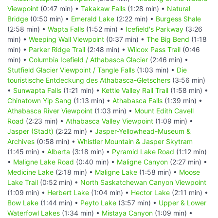
Viewpoint
(0:47 min) •
Takakaw Falls
(1:28 min) •
Natural
Bridge
(0:50 min) •
Emerald Lake
(2:22 min) •
Burgess Shale
(2:58 min) •
Wapta Falls
(1:52 min) •
Icefield's Parkway
(3:26
min) •
Weeping Wall Viewpoint
(0:37 min) •
The Big Bend
(1:18
min) •
Parker Ridge Trail
(2:48 min) •
Wilcox Pass Trail
(0:46
min) •
Columbia Icefield / Athabasca Glacier
(2:46 min) •
Stutfield Glacier Viewpoint / Tangle Falls
(1:03 min) •
Die
touristische Entdeckung des Athabasca-Gletschers
(3:56 min)
•
Sunwapta Falls
(1:21 min) •
Kettle Valley Rail Trail
(1:58 min) •
Chinatown Yip Sang
(1:13 min) •
Athabasca Falls
(1:39 min) •
Athabasca River Viewpoint
(1:03 min) •
Mount Edith Cavell
Road
(2:23 min) •
Athabasca Valley Viewpoint
(1:09 min) •
Jasper (Stadt)
(2:22 min) •
Jasper-Yellowhead-Museum &
Archives
(0:58 min) •
Whistler Mountain & Jasper Skytram
(1:45 min) •
Alberta
(3:18 min) •
Pyramid Lake Road
(1:12 min)
•
Maligne Lake Road
(0:40 min) •
Maligne Canyon
(2:27 min) •
Medicine Lake
(2:18 min) •
Maligne Lake
(1:58 min) •
Moose
Lake Trail
(0:52 min) •
North Saskatchewan Canyon Viewpoint
(1:09 min) •
Herbert Lake
(1:04 min) •
Hector Lake
(2:11 min) •
Bow Lake
(1:44 min) •
Peyto Lake
(3:57 min) •
Upper & Lower
Waterfowl Lakes
(1:34 min) •
Mistaya Canyon
(1:09 min) •