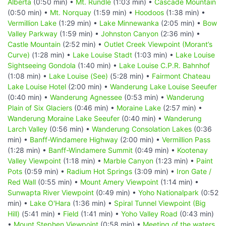
Alberta
(0:50 min) •
Mt. Rundle
(1:03 min) •
Cascade Mountain
(0:50 min) •
Mt. Norquay
(1:59 min) •
Hoodoos
(1:38 min) •
Vermillion Lake
(1:29 min) •
Lake Minnewanka
(2:05 min) •
Bow
Valley Parkway
(1:59 min) •
Johnston Canyon
(2:36 min) •
Castle Mountain
(2:52 min) •
Outlet Creek Viewpoint (Morant’s
Curve)
(1:28 min) •
Lake Louise Stadt
(1:03 min) •
Lake Louise
Sightseeing Gondola
(1:40 min) •
Lake Louise C.P.R. Bahnhof
(1:08 min) •
Lake Louise (See)
(5:28 min) •
Fairmont Chateau
Lake Louise Hotel
(2:00 min) •
Wanderung Lake Louise Seeufer
(0:40 min) •
Wanderung Agnessee
(0:53 min) •
Wanderung
Plain of Six Glaciers
(0:46 min) •
Moraine Lake
(2:57 min) •
Wanderung Moraine Lake Seeufer
(0:40 min) •
Wanderung
Larch Valley
(0:56 min) •
Wanderung Consolation Lakes
(0:36
min) •
Banff-Windamere Highway
(2:00 min) •
Vermillion Pass
(1:28 min) •
Banff-Windamere Summit
(0:49 min) •
Kootenay
Valley Viewpoint
(1:18 min) •
Marble Canyon
(1:23 min) •
Paint
Pots
(0:59 min) •
Radium Hot Springs
(3:09 min) •
Iron Gate /
Red Wall
(0:55 min) •
Mount Amery Viewpoint
(1:14 min) •
Sunwapta River Viewpoint
(0:49 min) •
Yoho Nationalpark
(0:52
min) •
Lake O'Hara
(1:36 min) •
Spiral Tunnel Viewpoint (Big
Hill)
(5:41 min) •
Field
(1:41 min) •
Yoho Valley Road
(0:43 min)
•
Mount Stephen Viewpoint
(0:58 min) •
Meeting of the waters