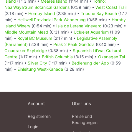
Island
(1:13 min) •
Meares Island
(1:44 min) •
Tofino:
Naa'Waya'Sum Botanical Gardens
(0:59 min) •
West Coast Trail
(2:18 min) •
Hornby Island
(2:35 min) •
Tribune Bay Beach
(1:17
min) •
Helliwell Provincial Park Wanderung
(0:58 min) •
Hornby
Island Winery
(0:54 min) •
Isla de Lerena Vineyard
(0:23 min) •
Middle Mountain Mead
(0:31 min) •
Ucluelet Aquarium
(1:09
min) •
Royal BC Museum
(2:17 min) •
Legislative Assembly
(Parliament)
(2:39 min) •
Peak 2 Peak Gondola
(0:40 min) •
Cloudraker Skybridge
(0:38 min) •
Squamish Lil'wat Cultural
Centre
(1:17 min) •
British Columbia
(3:15 min) •
Okanagan Tal
(1:17 min) •
Silver City
(1:17 min) •
Bedienung der App
(0:59
min) •
Einleitung West-Kanada
(3:28 min)
Account
Über uns
Registrieren
Preise und
Bedingungen
Login