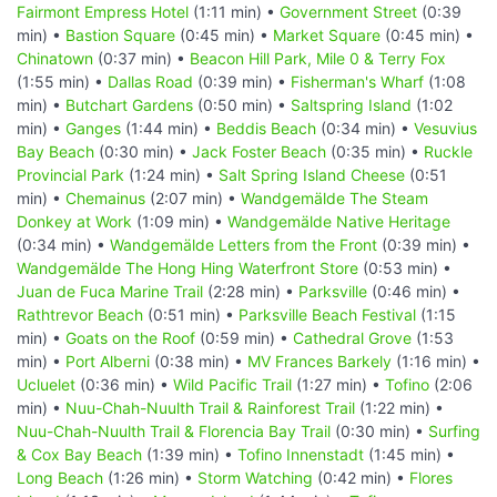
Fairmont Empress Hotel
(1:11 min) •
Government Street
(0:39
min) •
Bastion Square
(0:45 min) •
Market Square
(0:45 min) •
Chinatown
(0:37 min) •
Beacon Hill Park, Mile 0 & Terry Fox
(1:55 min) •
Dallas Road
(0:39 min) •
Fisherman's Wharf
(1:08
min) •
Butchart Gardens
(0:50 min) •
Saltspring Island
(1:02
min) •
Ganges
(1:44 min) •
Beddis Beach
(0:34 min) •
Vesuvius
Bay Beach
(0:30 min) •
Jack Foster Beach
(0:35 min) •
Ruckle
Provincial Park
(1:24 min) •
Salt Spring Island Cheese
(0:51
min) •
Chemainus
(2:07 min) •
Wandgemälde The Steam
Donkey at Work
(1:09 min) •
Wandgemälde Native Heritage
(0:34 min) •
Wandgemälde Letters from the Front
(0:39 min) •
Wandgemälde The Hong Hing Waterfront Store
(0:53 min) •
Juan de Fuca Marine Trail
(2:28 min) •
Parksville
(0:46 min) •
Rathtrevor Beach
(0:51 min) •
Parksville Beach Festival
(1:15
min) •
Goats on the Roof
(0:59 min) •
Cathedral Grove
(1:53
min) •
Port Alberni
(0:38 min) •
MV Frances Barkely
(1:16 min) •
Ucluelet
(0:36 min) •
Wild Pacific Trail
(1:27 min) •
Tofino
(2:06
min) •
Nuu-Chah-Nuulth Trail & Rainforest Trail
(1:22 min) •
Nuu-Chah-Nuulth Trail & Florencia Bay Trail
(0:30 min) •
Surfing
& Cox Bay Beach
(1:39 min) •
Tofino Innenstadt
(1:45 min) •
Long Beach
(1:26 min) •
Storm Watching
(0:42 min) •
Flores