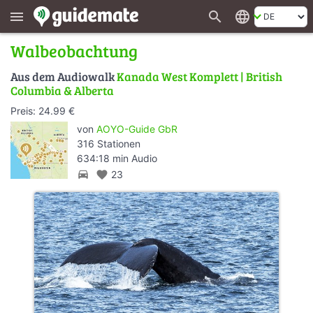
search
language
menu
Walbeobachtung
Aus dem Audiowalk
Kanada West Komplett | British
Columbia & Alberta
Preis: 24.99 €
von
AOYO-Guide GbR
316 Stationen
634:18 min Audio
directions_car
favorite
23