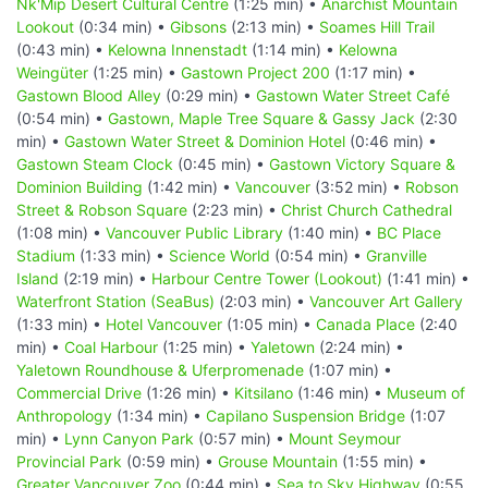
Nk'Mip Desert Cultural Centre
(1:25 min) •
Anarchist Mountain
Lookout
(0:34 min) •
Gibsons
(2:13 min) •
Soames Hill Trail
(0:43 min) •
Kelowna Innenstadt
(1:14 min) •
Kelowna
Weingüter
(1:25 min) •
Gastown Project 200
(1:17 min) •
Gastown Blood Alley
(0:29 min) •
Gastown Water Street Café
(0:54 min) •
Gastown, Maple Tree Square & Gassy Jack
(2:30
min) •
Gastown Water Street & Dominion Hotel
(0:46 min) •
Gastown Steam Clock
(0:45 min) •
Gastown Victory Square &
Dominion Building
(1:42 min) •
Vancouver
(3:52 min) •
Robson
Street & Robson Square
(2:23 min) •
Christ Church Cathedral
(1:08 min) •
Vancouver Public Library
(1:40 min) •
BC Place
Stadium
(1:33 min) •
Science World
(0:54 min) •
Granville
Island
(2:19 min) •
Harbour Centre Tower (Lookout)
(1:41 min) •
Waterfront Station (SeaBus)
(2:03 min) •
Vancouver Art Gallery
(1:33 min) •
Hotel Vancouver
(1:05 min) •
Canada Place
(2:40
min) •
Coal Harbour
(1:25 min) •
Yaletown
(2:24 min) •
Yaletown Roundhouse & Uferpromenade
(1:07 min) •
Commercial Drive
(1:26 min) •
Kitsilano
(1:46 min) •
Museum of
Anthropology
(1:34 min) •
Capilano Suspension Bridge
(1:07
min) •
Lynn Canyon Park
(0:57 min) •
Mount Seymour
Provincial Park
(0:59 min) •
Grouse Mountain
(1:55 min) •
Greater Vancouver Zoo
(0:44 min) •
Sea to Sky Highway
(0:55