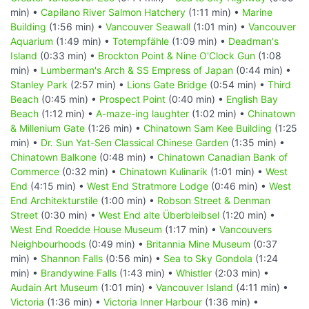
min) •
Capilano River Salmon Hatchery
(1:11 min) •
Marine
Building
(1:56 min) •
Vancouver Seawall
(1:01 min) •
Vancouver
Aquarium
(1:49 min) •
Totempfähle
(1:09 min) •
Deadman's
Island
(0:33 min) •
Brockton Point & Nine O'Clock Gun
(1:08
min) •
Lumberman's Arch & SS Empress of Japan
(0:44 min) •
Stanley Park
(2:57 min) •
Lions Gate Bridge
(0:54 min) •
Third
Beach
(0:45 min) •
Prospect Point
(0:40 min) •
English Bay
Beach
(1:12 min) •
A-maze-ing laughter
(1:02 min) •
Chinatown
& Millenium Gate
(1:26 min) •
Chinatown Sam Kee Building
(1:25
min) •
Dr. Sun Yat-Sen Classical Chinese Garden
(1:35 min) •
Chinatown Balkone
(0:48 min) •
Chinatown Canadian Bank of
Commerce
(0:32 min) •
Chinatown Kulinarik
(1:01 min) •
West
End
(4:15 min) •
West End Stratmore Lodge
(0:46 min) •
West
End Architekturstile
(1:00 min) •
Robson Street & Denman
Street
(0:30 min) •
West End alte Überbleibsel
(1:20 min) •
West End Roedde House Museum
(1:17 min) •
Vancouvers
Neighbourhoods
(0:49 min) •
Britannia Mine Museum
(0:37
min) •
Shannon Falls
(0:56 min) •
Sea to Sky Gondola
(1:24
min) •
Brandywine Falls
(1:43 min) •
Whistler
(2:03 min) •
Audain Art Museum
(1:01 min) •
Vancouver Island
(4:11 min) •
Victoria
(1:36 min) •
Victoria Inner Harbour
(1:36 min) •