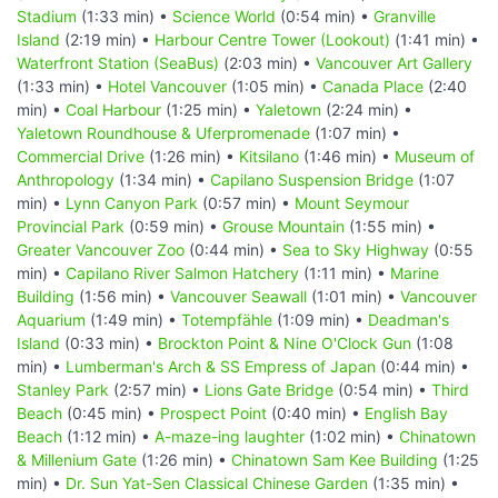
Stadium
(1:33 min) •
Science World
(0:54 min) •
Granville
Island
(2:19 min) •
Harbour Centre Tower (Lookout)
(1:41 min) •
Waterfront Station (SeaBus)
(2:03 min) •
Vancouver Art Gallery
(1:33 min) •
Hotel Vancouver
(1:05 min) •
Canada Place
(2:40
min) •
Coal Harbour
(1:25 min) •
Yaletown
(2:24 min) •
Yaletown Roundhouse & Uferpromenade
(1:07 min) •
Commercial Drive
(1:26 min) •
Kitsilano
(1:46 min) •
Museum of
Anthropology
(1:34 min) •
Capilano Suspension Bridge
(1:07
min) •
Lynn Canyon Park
(0:57 min) •
Mount Seymour
Provincial Park
(0:59 min) •
Grouse Mountain
(1:55 min) •
Greater Vancouver Zoo
(0:44 min) •
Sea to Sky Highway
(0:55
min) •
Capilano River Salmon Hatchery
(1:11 min) •
Marine
Building
(1:56 min) •
Vancouver Seawall
(1:01 min) •
Vancouver
Aquarium
(1:49 min) •
Totempfähle
(1:09 min) •
Deadman's
Island
(0:33 min) •
Brockton Point & Nine O'Clock Gun
(1:08
min) •
Lumberman's Arch & SS Empress of Japan
(0:44 min) •
Stanley Park
(2:57 min) •
Lions Gate Bridge
(0:54 min) •
Third
Beach
(0:45 min) •
Prospect Point
(0:40 min) •
English Bay
Beach
(1:12 min) •
A-maze-ing laughter
(1:02 min) •
Chinatown
& Millenium Gate
(1:26 min) •
Chinatown Sam Kee Building
(1:25
min) •
Dr. Sun Yat-Sen Classical Chinese Garden
(1:35 min) •