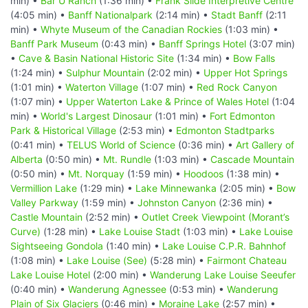
min) •
Bar U Ranch
(1:36 min) •
Frank Slide Interpretive Centre
(4:05 min) •
Banff Nationalpark
(2:14 min) •
Stadt Banff
(2:11
min) •
Whyte Museum of the Canadian Rockies
(1:03 min) •
Banff Park Museum
(0:43 min) •
Banff Springs Hotel
(3:07 min)
•
Cave & Basin National Historic Site
(1:34 min) •
Bow Falls
(1:24 min) •
Sulphur Mountain
(2:02 min) •
Upper Hot Springs
(1:01 min) •
Waterton Village
(1:07 min) •
Red Rock Canyon
(1:07 min) •
Upper Waterton Lake & Prince of Wales Hotel
(1:04
min) •
World's Largest Dinosaur
(1:01 min) •
Fort Edmonton
Park & Historical Village
(2:53 min) •
Edmonton Stadtparks
(0:41 min) •
TELUS World of Science
(0:36 min) •
Art Gallery of
Alberta
(0:50 min) •
Mt. Rundle
(1:03 min) •
Cascade Mountain
(0:50 min) •
Mt. Norquay
(1:59 min) •
Hoodoos
(1:38 min) •
Vermillion Lake
(1:29 min) •
Lake Minnewanka
(2:05 min) •
Bow
Valley Parkway
(1:59 min) •
Johnston Canyon
(2:36 min) •
Castle Mountain
(2:52 min) •
Outlet Creek Viewpoint (Morant’s
Curve)
(1:28 min) •
Lake Louise Stadt
(1:03 min) •
Lake Louise
Sightseeing Gondola
(1:40 min) •
Lake Louise C.P.R. Bahnhof
(1:08 min) •
Lake Louise (See)
(5:28 min) •
Fairmont Chateau
Lake Louise Hotel
(2:00 min) •
Wanderung Lake Louise Seeufer
(0:40 min) •
Wanderung Agnessee
(0:53 min) •
Wanderung
Plain of Six Glaciers
(0:46 min) •
Moraine Lake
(2:57 min) •