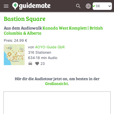
search
language
menu
Bastion Square
Aus dem Audiowalk
Kanada West Komplett | British
Columbia & Alberta
Preis: 24.99 €
von
AOYO-Guide GbR
316 Stationen
634:18 min Audio
directions_car
favorite
23
Hör dir die Audiotour jetzt an, am besten in der
Großansicht
.