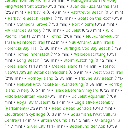
Letters from the Front
(0:39 min) •
Wandgemälde The Hong
Hing Waterfront Store
(0:53 min) •
Juan de Fuca Marine Trail
(2:28 min) •
Parksville
(0:46 min) •
Rathtrevor Beach
(0:51 min)
•
Parksville Beach Festival
(1:15 min) •
Goats on the Roof
(0:59
min) •
Cathedral Grove
(1:53 min) •
Port Alberni
(0:38 min) •
MV Frances Barkely
(1:16 min) •
Ucluelet
(0:36 min) •
Wild
Pacific Trail
(1:27 min) •
Tofino
(2:06 min) •
Nuu-Chah-Nuulth
Trail & Rainforest Trail
(1:22 min) •
Nuu-Chah-Nuulth Trail &
Florencia Bay Trail
(0:30 min) •
Surfing & Cox Bay Beach
(1:39
min) •
Tofino Innenstadt
(1:45 min) •
Walbeobachtung
(0:51
min) •
Long Beach
(1:26 min) •
Storm Watching
(0:42 min) •
Flores Island
(1:13 min) •
Meares Island
(1:44 min) •
Tofino:
Naa'Waya'Sum Botanical Gardens
(0:59 min) •
West Coast Trail
(2:18 min) •
Hornby Island
(2:35 min) •
Tribune Bay Beach
(1:17
min) •
Helliwell Provincial Park Wanderung
(0:58 min) •
Hornby
Island Winery
(0:54 min) •
Isla de Lerena Vineyard
(0:23 min) •
Middle Mountain Mead
(0:31 min) •
Ucluelet Aquarium
(1:09
min) •
Royal BC Museum
(2:17 min) •
Legislative Assembly
(Parliament)
(2:39 min) •
Peak 2 Peak Gondola
(0:40 min) •
Cloudraker Skybridge
(0:38 min) •
Squamish Lil'wat Cultural
Centre
(1:17 min) •
British Columbia
(3:15 min) •
Okanagan Tal
(1:17 min) •
Silver City
(1:17 min) •
Bedienung der App
(0:59