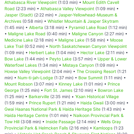
Athabasca River Viewpoint
(1:03 min) •
Mount Edith Cavell
Road
(2:23 min) •
Athabasca Valley Viewpoint
(1:09 min) •
Jasper (Stadt)
(2:22 min) •
Jasper-Yellowhead-Museum &
Archives
(0:58 min) •
Whistler Mountain & Jasper Skytram
(1:45 min) •
Alberta
(3:18 min) •
Pyramid Lake Road
(1:12 min)
•
Maligne Lake Road
(0:40 min) •
Maligne Canyon
(2:27 min) •
Medicine Lake
(2:18 min) •
Maligne Lake
(1:58 min) •
Moose
Lake Trail
(0:52 min) •
North Saskatchewan Canyon Viewpoint
(1:09 min) •
Herbert Lake
(1:04 min) •
Hector Lake
(2:11 min) •
Bow Lake
(1:44 min) •
Peyto Lake
(3:57 min) •
Upper & Lower
Waterfowl Lakes
(1:34 min) •
Mistaya Canyon
(1:09 min) •
Howse Valley Viewpoint
(2:04 min) •
The Crossing Resort
(1:21
min) •
Num-ti-jah-Lodge
(1:37 min) •
Bow Summit
(1:11 min) •
Mount Robson
(3:07 min) •
Kinney Lake
(1:01 min) •
Prince
George
(1:25 min) •
Fort St. James
(2:10 min) •
Bowron Lake
(1:25 min) •
Barkerville
(2:35 min) •
'Ksan Historical Village
(1:59 min) •
Prince Rupert
(1:21 min) •
Haida Gwaii
(3:00 min) •
Gwai Haanas National Park & Haida Heritage Site
(1:43 min) •
Haida Heritage Centre
(1:01 min) •
Naikoon Provincial Park &
Tow Hill
(3:08 min) •
Inside Passage
(2:14 min) •
Wells Gray
Provincial Park & Helmcken Falls
(2:16 min) •
Kamloops
(1:23