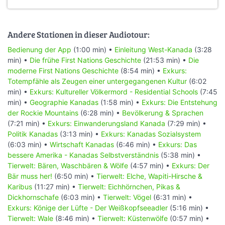
Andere Stationen in dieser Audiotour:
Bedienung der App
(1:00 min) •
Einleitung West-Kanada
(3:28
min) •
Die frühe First Nations Geschichte
(21:53 min) •
Die
moderne First Nations Geschichte
(8:54 min) •
Exkurs:
Totempfähle als Zeugen einer untergegangenen Kultur
(6:02
min) •
Exkurs: Kultureller Völkermord - Residential Schools
(7:45
min) •
Geographie Kanadas
(1:58 min) •
Exkurs: Die Entstehung
der Rockie Mountains
(6:28 min) •
Bevölkerung & Sprachen
(7:21 min) •
Exkurs: Einwanderungsland Kanada
(7:29 min) •
Politik Kanadas
(3:13 min) •
Exkurs: Kanadas Sozialsystem
(6:03 min) •
Wirtschaft Kanadas
(6:46 min) •
Exkurs: Das
bessere Amerika - Kanadas Selbstverständnis
(5:38 min) •
Tierwelt: Bären, Waschbären & Wölfe
(4:57 min) •
Exkurs: Der
Bär muss her!
(6:50 min) •
Tierwelt: Elche, Wapiti-Hirsche &
Karibus
(11:27 min) •
Tierwelt: Eichhörnchen, Pikas &
Dickhornschafe
(6:03 min) •
Tierwelt: Vögel
(6:31 min) •
Exkurs: Könige der Lüfte - Der Weißkopfseeadler
(5:16 min) •
Tierwelt: Wale
(8:46 min) •
Tierwelt: Küstenwölfe
(0:57 min) •