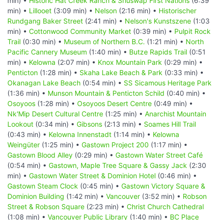
min) •
Historic Hat Creek Ranch & Shuswap First Nations
(6:39
min) •
Lillooet
(3:09 min) •
Nelson
(2:16 min) •
Historischer
Rundgang Baker Street
(2:41 min) •
Nelson's Kunstszene
(1:03
min) •
Cottonwood Community Market
(0:39 min) •
Pulpit Rock
Trail
(0:30 min) •
Museum of Northern B.C.
(1:21 min) •
North
Pacific Cannery Museum
(1:40 min) •
Butze Rapids Trail
(0:51
min) •
Kelowna
(2:07 min) •
Knox Mountain Park
(0:29 min) •
Penticton
(1:28 min) •
Skaha Lake Beach & Park
(0:33 min) •
Okanagan Lake Beach
(0:54 min) •
SS Sicamous Heritage Park
(1:36 min) •
Munson Mountain & Penticton Schild
(0:40 min) •
Osoyoos
(1:28 min) •
Osoyoos Desert Centre
(0:49 min) •
Nk'Mip Desert Cultural Centre
(1:25 min) •
Anarchist Mountain
Lookout
(0:34 min) •
Gibsons
(2:13 min) •
Soames Hill Trail
(0:43 min) •
Kelowna Innenstadt
(1:14 min) •
Kelowna
Weingüter
(1:25 min) •
Gastown Project 200
(1:17 min) •
Gastown Blood Alley
(0:29 min) •
Gastown Water Street Café
(0:54 min) •
Gastown, Maple Tree Square & Gassy Jack
(2:30
min) •
Gastown Water Street & Dominion Hotel
(0:46 min) •
Gastown Steam Clock
(0:45 min) •
Gastown Victory Square &
Dominion Building
(1:42 min) •
Vancouver
(3:52 min) •
Robson
Street & Robson Square
(2:23 min) •
Christ Church Cathedral
(1:08 min) •
Vancouver Public Library
(1:40 min) •
BC Place