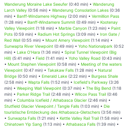
Wanderung Moraine Lake Seeufer
(0:40 min) •
Wanderung
Larch Valley
(0:56 min) •
Wanderung Consolation Lakes
(0:36
min) •
Banff-Windamere Highway
(2:00 min) •
Vermillion Pass
(1:28 min) •
Banff-Windamere Summit
(0:49 min) •
Kootenay
Valley Viewpoint
(1:18 min) •
Marble Canyon
(1:23 min) •
Paint
Pots
(0:59 min) •
Radium Hot Springs
(3:09 min) •
Iron Gate /
Red Wall
(0:55 min) •
Mount Amery Viewpoint
(1:14 min) •
Sunwapta River Viewpoint
(0:49 min) •
Yoho Nationalpark
(0:52
min) •
Lake O'Hara
(1:36 min) •
Spiral Tunnel Viewpoint (Big
Hill)
(5:41 min) •
Field
(1:41 min) •
Yoho Valley Road
(0:43 min)
•
Mount Stephen Viewpoint
(0:58 min) •
Meeting of the waters
Viewpoint
(0:47 min) •
Takakaw Falls
(1:28 min) •
Natural
Bridge
(0:50 min) •
Emerald Lake
(2:22 min) •
Burgess Shale
(2:58 min) •
Wapta Falls
(1:52 min) •
Icefield's Parkway
(3:26
min) •
Weeping Wall Viewpoint
(0:37 min) •
The Big Bend
(1:18
min) •
Parker Ridge Trail
(2:48 min) •
Wilcox Pass Trail
(0:46
min) •
Columbia Icefield / Athabasca Glacier
(2:46 min) •
Stutfield Glacier Viewpoint / Tangle Falls
(1:03 min) •
Die
touristische Entdeckung des Athabasca-Gletschers
(3:56 min)
•
Sunwapta Falls
(1:21 min) •
Kettle Valley Rail Trail
(1:58 min) •
Chinatown Yip Sang
(1:13 min) •
Athabasca Falls
(1:39 min) •