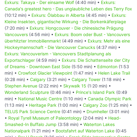
Exkurs: Takaya - Der einsame Wolf
(4:40 min) •
Exkurs:
Canada's greatest hero - Das unglaubliche Leben des Terry Fox
(10:12 min) •
Exkurs: Ölabbau in Alberta
(4:45 min) •
Exkurs:
Kleine Insekten, gigantische Wirkung - Die Borkenkäferplage
(7:20 min) •
Exkurs: Hongcouver - Die chinesische Prägung
Vancouvers
(4:56 min) •
Exkurs: Boom oder Bust - Vancouvers
überhitzter Immobilienmarkt
(4:49 min) •
Exkurs: Mehr als eine
Hockeymannschaft - Die Vancouver Canucks
(4:37 min) •
Exkurs: Vancouverism - Vancouvers Stadtplanung als
Exportschlager
(4:59 min) •
Exkurs: Die Schattenseite der City
of Dreams - Downtown East Side
(5:50 min) •
Edmonton
(1:53
min) •
Crowfoot Glacier Viewpoint
(1:47 min) •
Helen Lake Trail
(0:28 min) •
Calgary
(3:21 min) •
Calgary Tower
(1:18 min) •
Stephen Avenue
(2:22 min) •
Skywalk 15
(1:20 min) •
Wonderland Sculpture
(0:46 min) •
Prince's Island Park
(0:49
min) •
National Music Centre
(1:10 min) •
Canada Olympic Park
(1:13 min) •
Heritage Park
(1:00 min) •
Calgary Zoo
(1:25 min) •
TELUS Park Science Centre
(0:41 min) •
Drumheller
(3:01 min)
•
Royal Tyrell Museum of Paleontology
(2:04 min) •
Head-
Smashed-In Buffalo Jump
(3:58 min) •
Waterton Lakes
Nationalpark
(1:21 min) •
Bootsfahrt auf Waterton Lake
(0:45