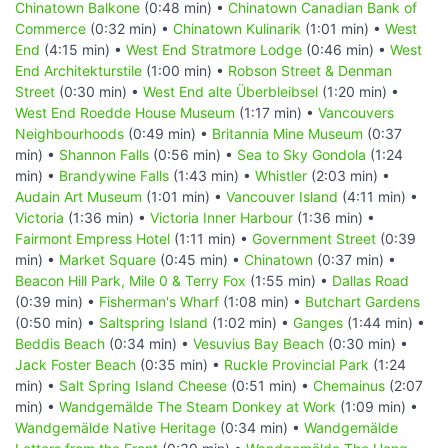
Chinatown Balkone
(0:48 min) •
Chinatown Canadian Bank of
Commerce
(0:32 min) •
Chinatown Kulinarik
(1:01 min) •
West
End
(4:15 min) •
West End Stratmore Lodge
(0:46 min) •
West
End Architekturstile
(1:00 min) •
Robson Street & Denman
Street
(0:30 min) •
West End alte Überbleibsel
(1:20 min) •
West End Roedde House Museum
(1:17 min) •
Vancouvers
Neighbourhoods
(0:49 min) •
Britannia Mine Museum
(0:37
min) •
Shannon Falls
(0:56 min) •
Sea to Sky Gondola
(1:24
min) •
Brandywine Falls
(1:43 min) •
Whistler
(2:03 min) •
Audain Art Museum
(1:01 min) •
Vancouver Island
(4:11 min) •
Victoria
(1:36 min) •
Victoria Inner Harbour
(1:36 min) •
Fairmont Empress Hotel
(1:11 min) •
Government Street
(0:39
min) •
Market Square
(0:45 min) •
Chinatown
(0:37 min) •
Beacon Hill Park, Mile 0 & Terry Fox
(1:55 min) •
Dallas Road
(0:39 min) •
Fisherman's Wharf
(1:08 min) •
Butchart Gardens
(0:50 min) •
Saltspring Island
(1:02 min) •
Ganges
(1:44 min) •
Beddis Beach
(0:34 min) •
Vesuvius Bay Beach
(0:30 min) •
Jack Foster Beach
(0:35 min) •
Ruckle Provincial Park
(1:24
min) •
Salt Spring Island Cheese
(0:51 min) •
Chemainus
(2:07
min) •
Wandgemälde The Steam Donkey at Work
(1:09 min) •
Wandgemälde Native Heritage
(0:34 min) •
Wandgemälde