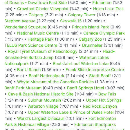
of Dreams - Downtown East Side
(5:50 min) •
Edmonton
(1:53
min) •
Crowfoot Glacier Viewpoint
(1:47 min) •
Helen Lake Trail
(0:28 min) •
Calgary
(3:21 min) •
Calgary Tower
(1:18 min) •
Stephen Avenue
(2:22 min) •
Skywalk 15
(1:20 min) •
Wonderland Sculpture
(0:46 min) •
Prince's Island Park
(0:49
min) •
National Music Centre
(1:10 min) •
Canada Olympic Park
(1:13 min) •
Heritage Park
(1:00 min) •
Calgary Zoo
(1:25 min) •
TELUS Park Science Centre
(0:41 min) •
Drumheller
(3:01 min)
•
Royal Tyrell Museum of Paleontology
(2:04 min) •
Head-
Smashed-In Buffalo Jump
(3:58 min) •
Waterton Lakes
Nationalpark
(1:21 min) •
Bootsfahrt auf Waterton Lake
(0:45
min) •
Bar U Ranch
(1:36 min) •
Frank Slide Interpretive Centre
(4:05 min) •
Banff Nationalpark
(2:14 min) •
Stadt Banff
(2:11
min) •
Whyte Museum of the Canadian Rockies
(1:03 min) •
Banff Park Museum
(0:43 min) •
Banff Springs Hotel
(3:07 min)
•
Cave & Basin National Historic Site
(1:34 min) •
Bow Falls
(1:24 min) •
Sulphur Mountain
(2:02 min) •
Upper Hot Springs
(1:01 min) •
Waterton Village
(1:07 min) •
Red Rock Canyon
(1:07 min) •
Upper Waterton Lake & Prince of Wales Hotel
(1:04
min) •
World's Largest Dinosaur
(1:01 min) •
Fort Edmonton
Park & Historical Village
(2:53 min) •
Edmonton Stadtparks