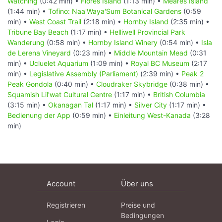
Watching
(0:42 min) •
Flores Island
(1:13 min) •
Meares Island
(1:44 min) •
Tofino: Naa'Waya'Sum Botanical Gardens
(0:59
min) •
West Coast Trail
(2:18 min) •
Hornby Island
(2:35 min) •
Tribune Bay Beach
(1:17 min) •
Helliwell Provincial Park
Wanderung
(0:58 min) •
Hornby Island Winery
(0:54 min) •
Isla
de Lerena Vineyard
(0:23 min) •
Middle Mountain Mead
(0:31
min) •
Ucluelet Aquarium
(1:09 min) •
Royal BC Museum
(2:17
min) •
Legislative Assembly (Parliament)
(2:39 min) •
Peak 2
Peak Gondola
(0:40 min) •
Cloudraker Skybridge
(0:38 min) •
Squamish Lil'wat Cultural Centre
(1:17 min) •
British Columbia
(3:15 min) •
Okanagan Tal
(1:17 min) •
Silver City
(1:17 min) •
Bedienung der App
(0:59 min) •
Einleitung West-Kanada
(3:28
min)
Account
Über uns
Registrieren
Preise und
Bedingungen