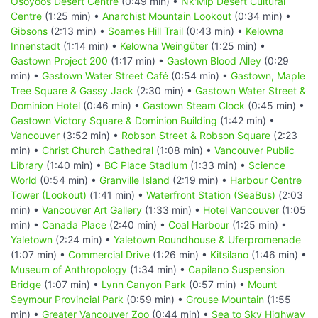
Osoyoos Desert Centre
(0:49 min) •
Nk'Mip Desert Cultural
Centre
(1:25 min) •
Anarchist Mountain Lookout
(0:34 min) •
Gibsons
(2:13 min) •
Soames Hill Trail
(0:43 min) •
Kelowna
Innenstadt
(1:14 min) •
Kelowna Weingüter
(1:25 min) •
Gastown Project 200
(1:17 min) •
Gastown Blood Alley
(0:29
min) •
Gastown Water Street Café
(0:54 min) •
Gastown, Maple
Tree Square & Gassy Jack
(2:30 min) •
Gastown Water Street &
Dominion Hotel
(0:46 min) •
Gastown Steam Clock
(0:45 min) •
Gastown Victory Square & Dominion Building
(1:42 min) •
Vancouver
(3:52 min) •
Robson Street & Robson Square
(2:23
min) •
Christ Church Cathedral
(1:08 min) •
Vancouver Public
Library
(1:40 min) •
BC Place Stadium
(1:33 min) •
Science
World
(0:54 min) •
Granville Island
(2:19 min) •
Harbour Centre
Tower (Lookout)
(1:41 min) •
Waterfront Station (SeaBus)
(2:03
min) •
Vancouver Art Gallery
(1:33 min) •
Hotel Vancouver
(1:05
min) •
Canada Place
(2:40 min) •
Coal Harbour
(1:25 min) •
Yaletown
(2:24 min) •
Yaletown Roundhouse & Uferpromenade
(1:07 min) •
Commercial Drive
(1:26 min) •
Kitsilano
(1:46 min) •
Museum of Anthropology
(1:34 min) •
Capilano Suspension
Bridge
(1:07 min) •
Lynn Canyon Park
(0:57 min) •
Mount
Seymour Provincial Park
(0:59 min) •
Grouse Mountain
(1:55
min) •
Greater Vancouver Zoo
(0:44 min) •
Sea to Sky Highway