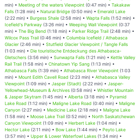
min) •
Meeting of the waters Viewpoint
(0:47 min) •
Takakaw
Falls
(1:28 min) •
Natural Bridge
(0:50 min) •
Emerald Lake
(2:22 min) •
Burgess Shale
(2:58 min) •
Wapta Falls
(1:52 min) •
Icefield's Parkway
(3:26 min) •
Weeping Wall Viewpoint
(0:37
min) •
The Big Bend
(1:18 min) •
Parker Ridge Trail
(2:48 min) •
Wilcox Pass Trail
(0:46 min) •
Columbia Icefield / Athabasca
Glacier
(2:46 min) •
Stutfield Glacier Viewpoint / Tangle Falls
(1:03 min) •
Die touristische Entdeckung des Athabasca-
Gletschers
(3:56 min) •
Sunwapta Falls
(1:21 min) •
Kettle Valley
Rail Trail
(1:58 min) •
Chinatown Yip Sang
(1:13 min) •
Athabasca Falls
(1:39 min) •
Athabasca River Viewpoint
(1:03
min) •
Mount Edith Cavell Road
(2:23 min) •
Athabasca Valley
Viewpoint
(1:09 min) •
Jasper (Stadt)
(2:22 min) •
Jasper-
Yellowhead-Museum & Archives
(0:58 min) •
Whistler Mountain
& Jasper Skytram
(1:45 min) •
Alberta
(3:18 min) •
Pyramid
Lake Road
(1:12 min) •
Maligne Lake Road
(0:40 min) •
Maligne
Canyon
(2:27 min) •
Medicine Lake
(2:18 min) •
Maligne Lake
(1:58 min) •
Moose Lake Trail
(0:52 min) •
North Saskatchewan
Canyon Viewpoint
(1:09 min) •
Herbert Lake
(1:04 min) •
Hector Lake
(2:11 min) •
Bow Lake
(1:44 min) •
Peyto Lake
(3:57 min) •
Upper & Lower Waterfowl Lakes
(1:34 min) •