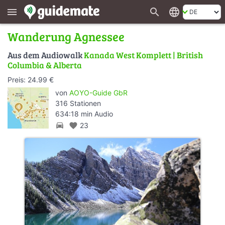
search
language
menu
Wanderung Agnessee
Aus dem Audiowalk
Kanada West Komplett | British
Columbia & Alberta
Preis: 24.99 €
von
AOYO-Guide GbR
316 Stationen
634:18 min Audio
directions_car
favorite
23