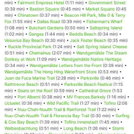
min) •
Fairmont Empress Hotel
(1:11 min) •
Government Street
(0:39 min) •
Bastion Square
(0:45 min) •
Market Square
(0:45
min) •
Chinatown
(0:37 min) •
Beacon Hill Park, Mile 0 & Terry
Fox
(1:55 min) •
Dallas Road
(0:39 min) •
Fisherman's Wharf
(1:08 min) •
Butchart Gardens
(0:50 min) •
Saltspring Island
(1:02 min) •
Ganges
(1:44 min) •
Beddis Beach
(0:34 min) •
Vesuvius Bay Beach
(0:30 min) •
Jack Foster Beach
(0:35 min)
•
Ruckle Provincial Park
(1:24 min) •
Salt Spring Island Cheese
(0:51 min) •
Chemainus
(2:07 min) •
Wandgemälde The Steam
Donkey at Work
(1:09 min) •
Wandgemälde Native Heritage
(0:34 min) •
Wandgemälde Letters from the Front
(0:39 min) •
Wandgemälde The Hong Hing Waterfront Store
(0:53 min) •
Juan de Fuca Marine Trail
(2:28 min) •
Parksville
(0:46 min) •
Rathtrevor Beach
(0:51 min) •
Parksville Beach Festival
(1:15
min) •
Goats on the Roof
(0:59 min) •
Cathedral Grove
(1:53
min) •
Port Alberni
(0:38 min) •
MV Frances Barkely
(1:16 min) •
Ucluelet
(0:36 min) •
Wild Pacific Trail
(1:27 min) •
Tofino
(2:06
min) •
Nuu-Chah-Nuulth Trail & Rainforest Trail
(1:22 min) •
Nuu-Chah-Nuulth Trail & Florencia Bay Trail
(0:30 min) •
Surfing
& Cox Bay Beach
(1:39 min) •
Tofino Innenstadt
(1:45 min) •
Walbeobachtung
(0:51 min) •
Long Beach
(1:26 min) •
Storm