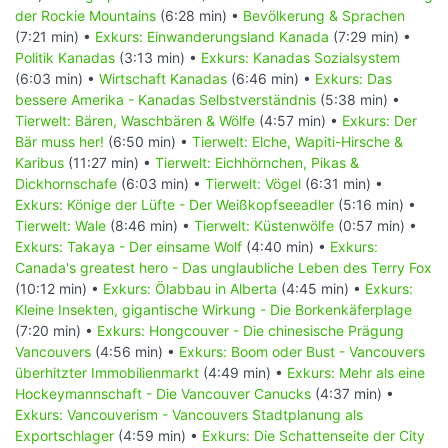
der Rockie Mountains
(6:28 min) •
Bevölkerung & Sprachen
(7:21 min) •
Exkurs: Einwanderungsland Kanada
(7:29 min) •
Politik Kanadas
(3:13 min) •
Exkurs: Kanadas Sozialsystem
(6:03 min) •
Wirtschaft Kanadas
(6:46 min) •
Exkurs: Das
bessere Amerika - Kanadas Selbstverständnis
(5:38 min) •
Tierwelt: Bären, Waschbären & Wölfe
(4:57 min) •
Exkurs: Der
Bär muss her!
(6:50 min) •
Tierwelt: Elche, Wapiti-Hirsche &
Karibus
(11:27 min) •
Tierwelt: Eichhörnchen, Pikas &
Dickhornschafe
(6:03 min) •
Tierwelt: Vögel
(6:31 min) •
Exkurs: Könige der Lüfte - Der Weißkopfseeadler
(5:16 min) •
Tierwelt: Wale
(8:46 min) •
Tierwelt: Küstenwölfe
(0:57 min) •
Exkurs: Takaya - Der einsame Wolf
(4:40 min) •
Exkurs:
Canada's greatest hero - Das unglaubliche Leben des Terry Fox
(10:12 min) •
Exkurs: Ölabbau in Alberta
(4:45 min) •
Exkurs:
Kleine Insekten, gigantische Wirkung - Die Borkenkäferplage
(7:20 min) •
Exkurs: Hongcouver - Die chinesische Prägung
Vancouvers
(4:56 min) •
Exkurs: Boom oder Bust - Vancouvers
überhitzter Immobilienmarkt
(4:49 min) •
Exkurs: Mehr als eine
Hockeymannschaft - Die Vancouver Canucks
(4:37 min) •
Exkurs: Vancouverism - Vancouvers Stadtplanung als
Exportschlager
(4:59 min) •
Exkurs: Die Schattenseite der City