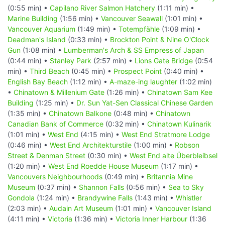
(0:55 min) •
Capilano River Salmon Hatchery
(1:11 min) •
Marine Building
(1:56 min) •
Vancouver Seawall
(1:01 min) •
Vancouver Aquarium
(1:49 min) •
Totempfähle
(1:09 min) •
Deadman's Island
(0:33 min) •
Brockton Point & Nine O'Clock
Gun
(1:08 min) •
Lumberman's Arch & SS Empress of Japan
(0:44 min) •
Stanley Park
(2:57 min) •
Lions Gate Bridge
(0:54
min) •
Third Beach
(0:45 min) •
Prospect Point
(0:40 min) •
English Bay Beach
(1:12 min) •
A-maze-ing laughter
(1:02 min)
•
Chinatown & Millenium Gate
(1:26 min) •
Chinatown Sam Kee
Building
(1:25 min) •
Dr. Sun Yat-Sen Classical Chinese Garden
(1:35 min) •
Chinatown Balkone
(0:48 min) •
Chinatown
Canadian Bank of Commerce
(0:32 min) •
Chinatown Kulinarik
(1:01 min) •
West End
(4:15 min) •
West End Stratmore Lodge
(0:46 min) •
West End Architekturstile
(1:00 min) •
Robson
Street & Denman Street
(0:30 min) •
West End alte Überbleibsel
(1:20 min) •
West End Roedde House Museum
(1:17 min) •
Vancouvers Neighbourhoods
(0:49 min) •
Britannia Mine
Museum
(0:37 min) •
Shannon Falls
(0:56 min) •
Sea to Sky
Gondola
(1:24 min) •
Brandywine Falls
(1:43 min) •
Whistler
(2:03 min) •
Audain Art Museum
(1:01 min) •
Vancouver Island
(4:11 min) •
Victoria
(1:36 min) •
Victoria Inner Harbour
(1:36