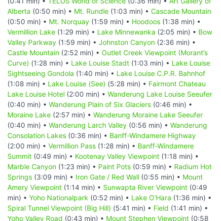
(0:41 min) •
TELUS World of Science
(0:36 min) •
Art Gallery of
Alberta
(0:50 min) •
Mt. Rundle
(1:03 min) •
Cascade Mountain
(0:50 min) •
Mt. Norquay
(1:59 min) •
Hoodoos
(1:38 min) •
Vermillion Lake
(1:29 min) •
Lake Minnewanka
(2:05 min) •
Bow
Valley Parkway
(1:59 min) •
Johnston Canyon
(2:36 min) •
Castle Mountain
(2:52 min) •
Outlet Creek Viewpoint (Morant’s
Curve)
(1:28 min) •
Lake Louise Stadt
(1:03 min) •
Lake Louise
Sightseeing Gondola
(1:40 min) •
Lake Louise C.P.R. Bahnhof
(1:08 min) •
Lake Louise (See)
(5:28 min) •
Fairmont Chateau
Lake Louise Hotel
(2:00 min) •
Wanderung Lake Louise Seeufer
(0:40 min) •
Wanderung Plain of Six Glaciers
(0:46 min) •
Moraine Lake
(2:57 min) •
Wanderung Moraine Lake Seeufer
(0:40 min) •
Wanderung Larch Valley
(0:56 min) •
Wanderung
Consolation Lakes
(0:36 min) •
Banff-Windamere Highway
(2:00 min) •
Vermillion Pass
(1:28 min) •
Banff-Windamere
Summit
(0:49 min) •
Kootenay Valley Viewpoint
(1:18 min) •
Marble Canyon
(1:23 min) •
Paint Pots
(0:59 min) •
Radium Hot
Springs
(3:09 min) •
Iron Gate / Red Wall
(0:55 min) •
Mount
Amery Viewpoint
(1:14 min) •
Sunwapta River Viewpoint
(0:49
min) •
Yoho Nationalpark
(0:52 min) •
Lake O'Hara
(1:36 min) •
Spiral Tunnel Viewpoint (Big Hill)
(5:41 min) •
Field
(1:41 min) •
Yoho Valley Road
(0:43 min) •
Mount Stephen Viewpoint
(0:58