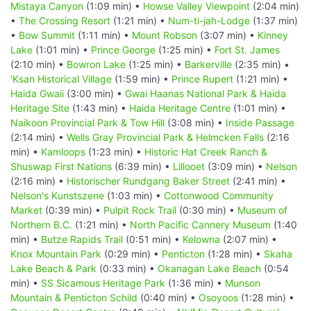
Mistaya Canyon
(1:09 min) •
Howse Valley Viewpoint
(2:04 min)
•
The Crossing Resort
(1:21 min) •
Num-ti-jah-Lodge
(1:37 min)
•
Bow Summit
(1:11 min) •
Mount Robson
(3:07 min) •
Kinney
Lake
(1:01 min) •
Prince George
(1:25 min) •
Fort St. James
(2:10 min) •
Bowron Lake
(1:25 min) •
Barkerville
(2:35 min) •
'Ksan Historical Village
(1:59 min) •
Prince Rupert
(1:21 min) •
Haida Gwaii
(3:00 min) •
Gwai Haanas National Park & Haida
Heritage Site
(1:43 min) •
Haida Heritage Centre
(1:01 min) •
Naikoon Provincial Park & Tow Hill
(3:08 min) •
Inside Passage
(2:14 min) •
Wells Gray Provincial Park & Helmcken Falls
(2:16
min) •
Kamloops
(1:23 min) •
Historic Hat Creek Ranch &
Shuswap First Nations
(6:39 min) •
Lillooet
(3:09 min) •
Nelson
(2:16 min) •
Historischer Rundgang Baker Street
(2:41 min) •
Nelson's Kunstszene
(1:03 min) •
Cottonwood Community
Market
(0:39 min) •
Pulpit Rock Trail
(0:30 min) •
Museum of
Northern B.C.
(1:21 min) •
North Pacific Cannery Museum
(1:40
min) •
Butze Rapids Trail
(0:51 min) •
Kelowna
(2:07 min) •
Knox Mountain Park
(0:29 min) •
Penticton
(1:28 min) •
Skaha
Lake Beach & Park
(0:33 min) •
Okanagan Lake Beach
(0:54
min) •
SS Sicamous Heritage Park
(1:36 min) •
Munson
Mountain & Penticton Schild
(0:40 min) •
Osoyoos
(1:28 min) •