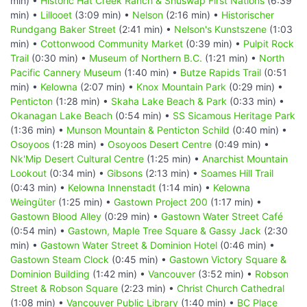
min) •
Historic Hat Creek Ranch & Shuswap First Nations
(6:39
min) •
Lillooet
(3:09 min) •
Nelson
(2:16 min) •
Historischer
Rundgang Baker Street
(2:41 min) •
Nelson's Kunstszene
(1:03
min) •
Cottonwood Community Market
(0:39 min) •
Pulpit Rock
Trail
(0:30 min) •
Museum of Northern B.C.
(1:21 min) •
North
Pacific Cannery Museum
(1:40 min) •
Butze Rapids Trail
(0:51
min) •
Kelowna
(2:07 min) •
Knox Mountain Park
(0:29 min) •
Penticton
(1:28 min) •
Skaha Lake Beach & Park
(0:33 min) •
Okanagan Lake Beach
(0:54 min) •
SS Sicamous Heritage Park
(1:36 min) •
Munson Mountain & Penticton Schild
(0:40 min) •
Osoyoos
(1:28 min) •
Osoyoos Desert Centre
(0:49 min) •
Nk'Mip Desert Cultural Centre
(1:25 min) •
Anarchist Mountain
Lookout
(0:34 min) •
Gibsons
(2:13 min) •
Soames Hill Trail
(0:43 min) •
Kelowna Innenstadt
(1:14 min) •
Kelowna
Weingüter
(1:25 min) •
Gastown Project 200
(1:17 min) •
Gastown Blood Alley
(0:29 min) •
Gastown Water Street Café
(0:54 min) •
Gastown, Maple Tree Square & Gassy Jack
(2:30
min) •
Gastown Water Street & Dominion Hotel
(0:46 min) •
Gastown Steam Clock
(0:45 min) •
Gastown Victory Square &
Dominion Building
(1:42 min) •
Vancouver
(3:52 min) •
Robson
Street & Robson Square
(2:23 min) •
Christ Church Cathedral
(1:08 min) •
Vancouver Public Library
(1:40 min) •
BC Place