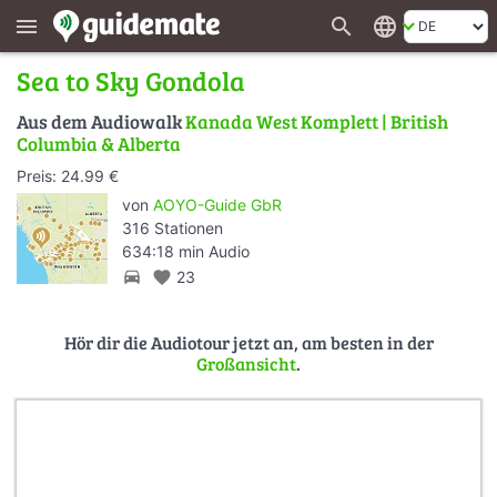
search
language
menu
Sea to Sky Gondola
Aus dem Audiowalk
Kanada West Komplett | British
Columbia & Alberta
Preis: 24.99 €
von
AOYO-Guide GbR
316 Stationen
634:18 min Audio
directions_car
favorite
23
Hör dir die Audiotour jetzt an, am besten in der
Großansicht
.