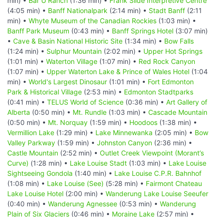
min) •
Bar U Ranch
(1:36 min) •
Frank Slide Interpretive Centre
(4:05 min) •
Banff Nationalpark
(2:14 min) •
Stadt Banff
(2:11
min) •
Whyte Museum of the Canadian Rockies
(1:03 min) •
Banff Park Museum
(0:43 min) •
Banff Springs Hotel
(3:07 min)
•
Cave & Basin National Historic Site
(1:34 min) •
Bow Falls
(1:24 min) •
Sulphur Mountain
(2:02 min) •
Upper Hot Springs
(1:01 min) •
Waterton Village
(1:07 min) •
Red Rock Canyon
(1:07 min) •
Upper Waterton Lake & Prince of Wales Hotel
(1:04
min) •
World's Largest Dinosaur
(1:01 min) •
Fort Edmonton
Park & Historical Village
(2:53 min) •
Edmonton Stadtparks
(0:41 min) •
TELUS World of Science
(0:36 min) •
Art Gallery of
Alberta
(0:50 min) •
Mt. Rundle
(1:03 min) •
Cascade Mountain
(0:50 min) •
Mt. Norquay
(1:59 min) •
Hoodoos
(1:38 min) •
Vermillion Lake
(1:29 min) •
Lake Minnewanka
(2:05 min) •
Bow
Valley Parkway
(1:59 min) •
Johnston Canyon
(2:36 min) •
Castle Mountain
(2:52 min) •
Outlet Creek Viewpoint (Morant’s
Curve)
(1:28 min) •
Lake Louise Stadt
(1:03 min) •
Lake Louise
Sightseeing Gondola
(1:40 min) •
Lake Louise C.P.R. Bahnhof
(1:08 min) •
Lake Louise (See)
(5:28 min) •
Fairmont Chateau
Lake Louise Hotel
(2:00 min) •
Wanderung Lake Louise Seeufer
(0:40 min) •
Wanderung Agnessee
(0:53 min) •
Wanderung
Plain of Six Glaciers
(0:46 min) •
Moraine Lake
(2:57 min) •