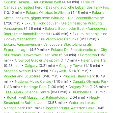
Exkurs: Takaya - Der einsame Wolf
(4:40 min) •
Exkurs:
Canada's greatest hero - Das unglaubliche Leben des Terry Fox
(10:12 min) •
Exkurs: Ölabbau in Alberta
(4:45 min) •
Exkurs:
Kleine Insekten, gigantische Wirkung - Die Borkenkäferplage
(7:20 min) •
Exkurs: Hongcouver - Die chinesische Prägung
Vancouvers
(4:56 min) •
Exkurs: Boom oder Bust - Vancouvers
überhitzter Immobilienmarkt
(4:49 min) •
Exkurs: Mehr als eine
Hockeymannschaft - Die Vancouver Canucks
(4:37 min) •
Exkurs: Vancouverism - Vancouvers Stadtplanung als
Exportschlager
(4:59 min) •
Exkurs: Die Schattenseite der City
of Dreams - Downtown East Side
(5:50 min) •
Edmonton
(1:53
min) •
Crowfoot Glacier Viewpoint
(1:47 min) •
Helen Lake Trail
(0:28 min) •
Calgary
(3:21 min) •
Calgary Tower
(1:18 min) •
Stephen Avenue
(2:22 min) •
Skywalk 15
(1:20 min) •
Wonderland Sculpture
(0:46 min) •
Prince's Island Park
(0:49
min) •
National Music Centre
(1:10 min) •
Canada Olympic Park
(1:13 min) •
Heritage Park
(1:00 min) •
Calgary Zoo
(1:25 min) •
TELUS Park Science Centre
(0:41 min) •
Drumheller
(3:01 min)
•
Royal Tyrell Museum of Paleontology
(2:04 min) •
Head-
Smashed-In Buffalo Jump
(3:58 min) •
Waterton Lakes
Nationalpark
(1:21 min) •
Bootsfahrt auf Waterton Lake
(0:45