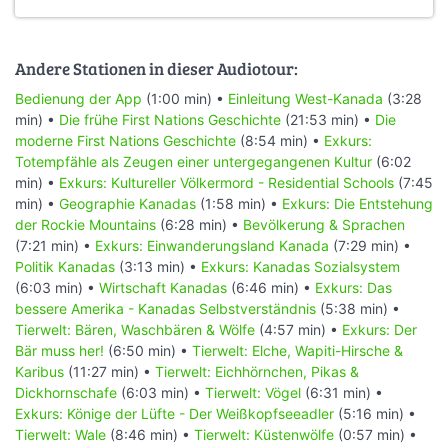
Andere Stationen in dieser Audiotour:
Bedienung der App
(1:00 min) •
Einleitung West-Kanada
(3:28
min) •
Die frühe First Nations Geschichte
(21:53 min) •
Die
moderne First Nations Geschichte
(8:54 min) •
Exkurs:
Totempfähle als Zeugen einer untergegangenen Kultur
(6:02
min) •
Exkurs: Kultureller Völkermord - Residential Schools
(7:45
min) •
Geographie Kanadas
(1:58 min) •
Exkurs: Die Entstehung
der Rockie Mountains
(6:28 min) •
Bevölkerung & Sprachen
(7:21 min) •
Exkurs: Einwanderungsland Kanada
(7:29 min) •
Politik Kanadas
(3:13 min) •
Exkurs: Kanadas Sozialsystem
(6:03 min) •
Wirtschaft Kanadas
(6:46 min) •
Exkurs: Das
bessere Amerika - Kanadas Selbstverständnis
(5:38 min) •
Tierwelt: Bären, Waschbären & Wölfe
(4:57 min) •
Exkurs: Der
Bär muss her!
(6:50 min) •
Tierwelt: Elche, Wapiti-Hirsche &
Karibus
(11:27 min) •
Tierwelt: Eichhörnchen, Pikas &
Dickhornschafe
(6:03 min) •
Tierwelt: Vögel
(6:31 min) •
Exkurs: Könige der Lüfte - Der Weißkopfseeadler
(5:16 min) •
Tierwelt: Wale
(8:46 min) •
Tierwelt: Küstenwölfe
(0:57 min) •