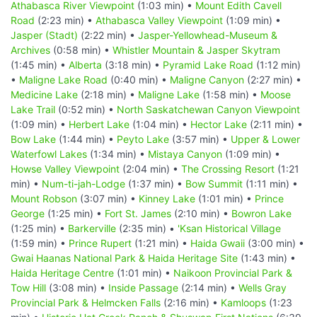
Athabasca River Viewpoint
(1:03 min) •
Mount Edith Cavell
Road
(2:23 min) •
Athabasca Valley Viewpoint
(1:09 min) •
Jasper (Stadt)
(2:22 min) •
Jasper-Yellowhead-Museum &
Archives
(0:58 min) •
Whistler Mountain & Jasper Skytram
(1:45 min) •
Alberta
(3:18 min) •
Pyramid Lake Road
(1:12 min)
•
Maligne Lake Road
(0:40 min) •
Maligne Canyon
(2:27 min) •
Medicine Lake
(2:18 min) •
Maligne Lake
(1:58 min) •
Moose
Lake Trail
(0:52 min) •
North Saskatchewan Canyon Viewpoint
(1:09 min) •
Herbert Lake
(1:04 min) •
Hector Lake
(2:11 min) •
Bow Lake
(1:44 min) •
Peyto Lake
(3:57 min) •
Upper & Lower
Waterfowl Lakes
(1:34 min) •
Mistaya Canyon
(1:09 min) •
Howse Valley Viewpoint
(2:04 min) •
The Crossing Resort
(1:21
min) •
Num-ti-jah-Lodge
(1:37 min) •
Bow Summit
(1:11 min) •
Mount Robson
(3:07 min) •
Kinney Lake
(1:01 min) •
Prince
George
(1:25 min) •
Fort St. James
(2:10 min) •
Bowron Lake
(1:25 min) •
Barkerville
(2:35 min) •
'Ksan Historical Village
(1:59 min) •
Prince Rupert
(1:21 min) •
Haida Gwaii
(3:00 min) •
Gwai Haanas National Park & Haida Heritage Site
(1:43 min) •
Haida Heritage Centre
(1:01 min) •
Naikoon Provincial Park &
Tow Hill
(3:08 min) •
Inside Passage
(2:14 min) •
Wells Gray
Provincial Park & Helmcken Falls
(2:16 min) •
Kamloops
(1:23