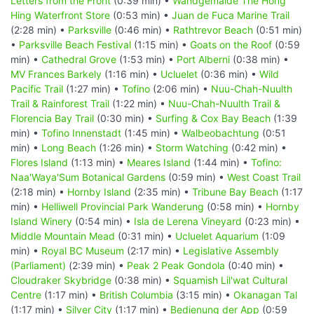
Letters from the Front
(0:39 min) •
Wandgemälde The Hong
Hing Waterfront Store
(0:53 min) •
Juan de Fuca Marine Trail
(2:28 min) •
Parksville
(0:46 min) •
Rathtrevor Beach
(0:51 min)
•
Parksville Beach Festival
(1:15 min) •
Goats on the Roof
(0:59
min) •
Cathedral Grove
(1:53 min) •
Port Alberni
(0:38 min) •
MV Frances Barkely
(1:16 min) •
Ucluelet
(0:36 min) •
Wild
Pacific Trail
(1:27 min) •
Tofino
(2:06 min) •
Nuu-Chah-Nuulth
Trail & Rainforest Trail
(1:22 min) •
Nuu-Chah-Nuulth Trail &
Florencia Bay Trail
(0:30 min) •
Surfing & Cox Bay Beach
(1:39
min) •
Tofino Innenstadt
(1:45 min) •
Walbeobachtung
(0:51
min) •
Long Beach
(1:26 min) •
Storm Watching
(0:42 min) •
Flores Island
(1:13 min) •
Meares Island
(1:44 min) •
Tofino:
Naa'Waya'Sum Botanical Gardens
(0:59 min) •
West Coast Trail
(2:18 min) •
Hornby Island
(2:35 min) •
Tribune Bay Beach
(1:17
min) •
Helliwell Provincial Park Wanderung
(0:58 min) •
Hornby
Island Winery
(0:54 min) •
Isla de Lerena Vineyard
(0:23 min) •
Middle Mountain Mead
(0:31 min) •
Ucluelet Aquarium
(1:09
min) •
Royal BC Museum
(2:17 min) •
Legislative Assembly
(Parliament)
(2:39 min) •
Peak 2 Peak Gondola
(0:40 min) •
Cloudraker Skybridge
(0:38 min) •
Squamish Lil'wat Cultural
Centre
(1:17 min) •
British Columbia
(3:15 min) •
Okanagan Tal
(1:17 min) •
Silver City
(1:17 min) •
Bedienung der App
(0:59