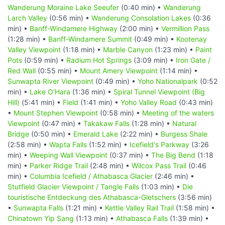
Wanderung Moraine Lake Seeufer
(0:40 min) •
Wanderung
Larch Valley
(0:56 min) •
Wanderung Consolation Lakes
(0:36
min) •
Banff-Windamere Highway
(2:00 min) •
Vermillion Pass
(1:28 min) •
Banff-Windamere Summit
(0:49 min) •
Kootenay
Valley Viewpoint
(1:18 min) •
Marble Canyon
(1:23 min) •
Paint
Pots
(0:59 min) •
Radium Hot Springs
(3:09 min) •
Iron Gate /
Red Wall
(0:55 min) •
Mount Amery Viewpoint
(1:14 min) •
Sunwapta River Viewpoint
(0:49 min) •
Yoho Nationalpark
(0:52
min) •
Lake O'Hara
(1:36 min) •
Spiral Tunnel Viewpoint (Big
Hill)
(5:41 min) •
Field
(1:41 min) •
Yoho Valley Road
(0:43 min)
•
Mount Stephen Viewpoint
(0:58 min) •
Meeting of the waters
Viewpoint
(0:47 min) •
Takakaw Falls
(1:28 min) •
Natural
Bridge
(0:50 min) •
Emerald Lake
(2:22 min) •
Burgess Shale
(2:58 min) •
Wapta Falls
(1:52 min) •
Icefield's Parkway
(3:26
min) •
Weeping Wall Viewpoint
(0:37 min) •
The Big Bend
(1:18
min) •
Parker Ridge Trail
(2:48 min) •
Wilcox Pass Trail
(0:46
min) •
Columbia Icefield / Athabasca Glacier
(2:46 min) •
Stutfield Glacier Viewpoint / Tangle Falls
(1:03 min) •
Die
touristische Entdeckung des Athabasca-Gletschers
(3:56 min)
•
Sunwapta Falls
(1:21 min) •
Kettle Valley Rail Trail
(1:58 min) •
Chinatown Yip Sang
(1:13 min) •
Athabasca Falls
(1:39 min) •