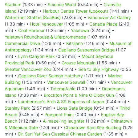
Stadium
(1:33 min) •
Science World
(0:54 min) •
Granville
Island
(2:19 min) •
Harbour Centre Tower (Lookout)
(1:41 min) •
Waterfront Station (SeaBus)
(2:03 min) •
Vancouver Art Gallery
(1:33 min) •
Hotel Vancouver
(1:05 min) •
Canada Place
(2:40
min) •
Coal Harbour
(1:25 min) •
Yaletown
(2:24 min) •
Yaletown Roundhouse & Uferpromenade
(1:07 min) •
Commercial Drive
(1:26 min) •
Kitsilano
(1:46 min) •
Museum of
Anthropology
(1:34 min) •
Capilano Suspension Bridge
(1:07
min) •
Lynn Canyon Park
(0:57 min) •
Mount Seymour
Provincial Park
(0:59 min) •
Grouse Mountain
(1:55 min) •
Greater Vancouver Zoo
(0:44 min) •
Sea to Sky Highway
(0:55
min) •
Capilano River Salmon Hatchery
(1:11 min) •
Marine
Building
(1:56 min) •
Vancouver Seawall
(1:01 min) •
Vancouver
Aquarium
(1:49 min) •
Totempfähle
(1:09 min) •
Deadman's
Island
(0:33 min) •
Brockton Point & Nine O'Clock Gun
(1:08
min) •
Lumberman's Arch & SS Empress of Japan
(0:44 min) •
Stanley Park
(2:57 min) •
Lions Gate Bridge
(0:54 min) •
Third
Beach
(0:45 min) •
Prospect Point
(0:40 min) •
English Bay
Beach
(1:12 min) •
A-maze-ing laughter
(1:02 min) •
Chinatown
& Millenium Gate
(1:26 min) •
Chinatown Sam Kee Building
(1:25
min) •
Dr. Sun Yat-Sen Classical Chinese Garden
(1:35 min) •