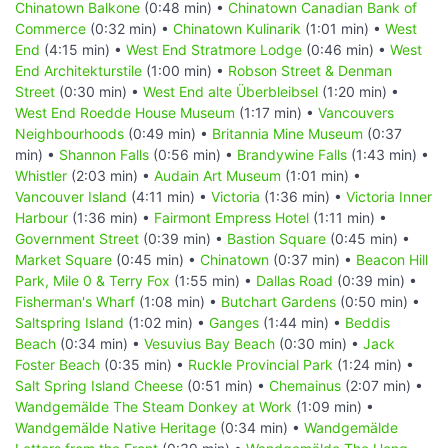
Chinatown Balkone
(0:48 min) •
Chinatown Canadian Bank of
Commerce
(0:32 min) •
Chinatown Kulinarik
(1:01 min) •
West
End
(4:15 min) •
West End Stratmore Lodge
(0:46 min) •
West
End Architekturstile
(1:00 min) •
Robson Street & Denman
Street
(0:30 min) •
West End alte Überbleibsel
(1:20 min) •
West End Roedde House Museum
(1:17 min) •
Vancouvers
Neighbourhoods
(0:49 min) •
Britannia Mine Museum
(0:37
min) •
Shannon Falls
(0:56 min) •
Brandywine Falls
(1:43 min) •
Whistler
(2:03 min) •
Audain Art Museum
(1:01 min) •
Vancouver Island
(4:11 min) •
Victoria
(1:36 min) •
Victoria Inner
Harbour
(1:36 min) •
Fairmont Empress Hotel
(1:11 min) •
Government Street
(0:39 min) •
Bastion Square
(0:45 min) •
Market Square
(0:45 min) •
Chinatown
(0:37 min) •
Beacon Hill
Park, Mile 0 & Terry Fox
(1:55 min) •
Dallas Road
(0:39 min) •
Fisherman's Wharf
(1:08 min) •
Butchart Gardens
(0:50 min) •
Saltspring Island
(1:02 min) •
Ganges
(1:44 min) •
Beddis
Beach
(0:34 min) •
Vesuvius Bay Beach
(0:30 min) •
Jack
Foster Beach
(0:35 min) •
Ruckle Provincial Park
(1:24 min) •
Salt Spring Island Cheese
(0:51 min) •
Chemainus
(2:07 min) •
Wandgemälde The Steam Donkey at Work
(1:09 min) •
Wandgemälde Native Heritage
(0:34 min) •
Wandgemälde