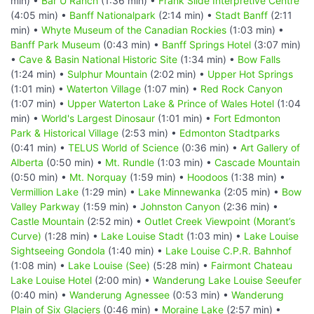
min) •
Bar U Ranch
(1:36 min) •
Frank Slide Interpretive Centre
(4:05 min) •
Banff Nationalpark
(2:14 min) •
Stadt Banff
(2:11
min) •
Whyte Museum of the Canadian Rockies
(1:03 min) •
Banff Park Museum
(0:43 min) •
Banff Springs Hotel
(3:07 min)
•
Cave & Basin National Historic Site
(1:34 min) •
Bow Falls
(1:24 min) •
Sulphur Mountain
(2:02 min) •
Upper Hot Springs
(1:01 min) •
Waterton Village
(1:07 min) •
Red Rock Canyon
(1:07 min) •
Upper Waterton Lake & Prince of Wales Hotel
(1:04
min) •
World's Largest Dinosaur
(1:01 min) •
Fort Edmonton
Park & Historical Village
(2:53 min) •
Edmonton Stadtparks
(0:41 min) •
TELUS World of Science
(0:36 min) •
Art Gallery of
Alberta
(0:50 min) •
Mt. Rundle
(1:03 min) •
Cascade Mountain
(0:50 min) •
Mt. Norquay
(1:59 min) •
Hoodoos
(1:38 min) •
Vermillion Lake
(1:29 min) •
Lake Minnewanka
(2:05 min) •
Bow
Valley Parkway
(1:59 min) •
Johnston Canyon
(2:36 min) •
Castle Mountain
(2:52 min) •
Outlet Creek Viewpoint (Morant’s
Curve)
(1:28 min) •
Lake Louise Stadt
(1:03 min) •
Lake Louise
Sightseeing Gondola
(1:40 min) •
Lake Louise C.P.R. Bahnhof
(1:08 min) •
Lake Louise (See)
(5:28 min) •
Fairmont Chateau
Lake Louise Hotel
(2:00 min) •
Wanderung Lake Louise Seeufer
(0:40 min) •
Wanderung Agnessee
(0:53 min) •
Wanderung
Plain of Six Glaciers
(0:46 min) •
Moraine Lake
(2:57 min) •