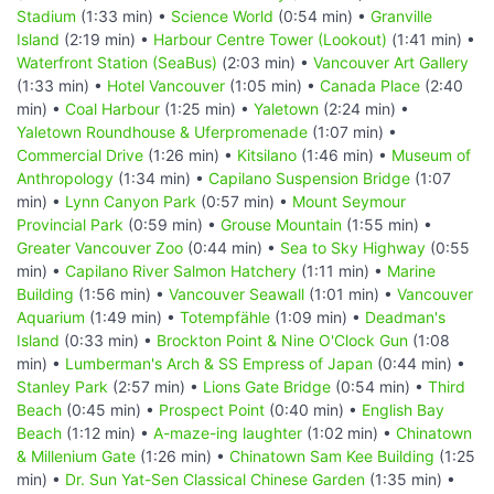
Stadium
(1:33 min) •
Science World
(0:54 min) •
Granville
Island
(2:19 min) •
Harbour Centre Tower (Lookout)
(1:41 min) •
Waterfront Station (SeaBus)
(2:03 min) •
Vancouver Art Gallery
(1:33 min) •
Hotel Vancouver
(1:05 min) •
Canada Place
(2:40
min) •
Coal Harbour
(1:25 min) •
Yaletown
(2:24 min) •
Yaletown Roundhouse & Uferpromenade
(1:07 min) •
Commercial Drive
(1:26 min) •
Kitsilano
(1:46 min) •
Museum of
Anthropology
(1:34 min) •
Capilano Suspension Bridge
(1:07
min) •
Lynn Canyon Park
(0:57 min) •
Mount Seymour
Provincial Park
(0:59 min) •
Grouse Mountain
(1:55 min) •
Greater Vancouver Zoo
(0:44 min) •
Sea to Sky Highway
(0:55
min) •
Capilano River Salmon Hatchery
(1:11 min) •
Marine
Building
(1:56 min) •
Vancouver Seawall
(1:01 min) •
Vancouver
Aquarium
(1:49 min) •
Totempfähle
(1:09 min) •
Deadman's
Island
(0:33 min) •
Brockton Point & Nine O'Clock Gun
(1:08
min) •
Lumberman's Arch & SS Empress of Japan
(0:44 min) •
Stanley Park
(2:57 min) •
Lions Gate Bridge
(0:54 min) •
Third
Beach
(0:45 min) •
Prospect Point
(0:40 min) •
English Bay
Beach
(1:12 min) •
A-maze-ing laughter
(1:02 min) •
Chinatown
& Millenium Gate
(1:26 min) •
Chinatown Sam Kee Building
(1:25
min) •
Dr. Sun Yat-Sen Classical Chinese Garden
(1:35 min) •