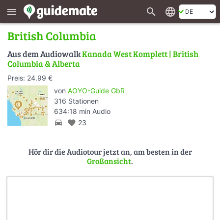
search
language
menu
British Columbia
Aus dem Audiowalk
Kanada West Komplett | British
Columbia & Alberta
Preis: 24.99 €
von
AOYO-Guide GbR
316 Stationen
634:18 min Audio
directions_car
favorite
23
Hör dir die Audiotour jetzt an, am besten in der
Großansicht
.