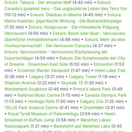
Exkurs: Takaya - Der einsame Wolf
(4:40 min) •
Exkurs:
Canada's greatest hero - Das unglaubliche Leben des Terry Fox
(10:12 min) •
Exkurs: Ölabbau in Alberta
(4:45 min) •
Exkurs:
Kleine Insekten, gigantische Wirkung - Die Borkenkäferplage
(7:20 min) •
Exkurs: Hongcouver - Die chinesische Prägung
Vancouvers
(4:56 min) •
Exkurs: Boom oder Bust - Vancouvers
überhitzter Immobilienmarkt
(4:49 min) •
Exkurs: Mehr als eine
Hockeymannschaft - Die Vancouver Canucks
(4:37 min) •
Exkurs: Vancouverism - Vancouvers Stadtplanung als
Exportschlager
(4:59 min) •
Exkurs: Die Schattenseite der City
of Dreams - Downtown East Side
(5:50 min) •
Edmonton
(1:53
min) •
Crowfoot Glacier Viewpoint
(1:47 min) •
Helen Lake Trail
(0:28 min) •
Calgary
(3:21 min) •
Calgary Tower
(1:18 min) •
Stephen Avenue
(2:22 min) •
Skywalk 15
(1:20 min) •
Wonderland Sculpture
(0:46 min) •
Prince's Island Park
(0:49
min) •
National Music Centre
(1:10 min) •
Canada Olympic Park
(1:13 min) •
Heritage Park
(1:00 min) •
Calgary Zoo
(1:25 min) •
TELUS Park Science Centre
(0:41 min) •
Drumheller
(3:01 min)
•
Royal Tyrell Museum of Paleontology
(2:04 min) •
Head-
Smashed-In Buffalo Jump
(3:58 min) •
Waterton Lakes
Nationalpark
(1:21 min) •
Bootsfahrt auf Waterton Lake
(0:45