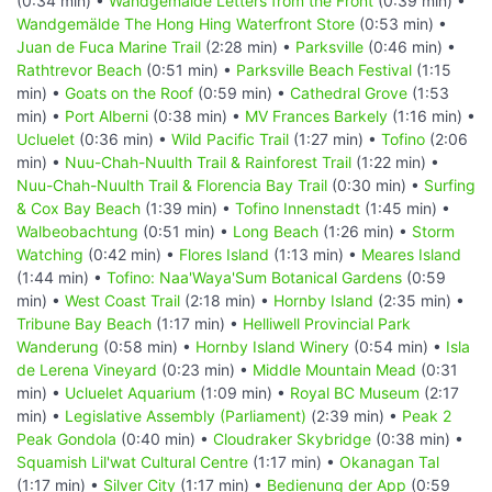
(0:34 min) •
Wandgemälde Letters from the Front
(0:39 min) •
Wandgemälde The Hong Hing Waterfront Store
(0:53 min) •
Juan de Fuca Marine Trail
(2:28 min) •
Parksville
(0:46 min) •
Rathtrevor Beach
(0:51 min) •
Parksville Beach Festival
(1:15
min) •
Goats on the Roof
(0:59 min) •
Cathedral Grove
(1:53
min) •
Port Alberni
(0:38 min) •
MV Frances Barkely
(1:16 min) •
Ucluelet
(0:36 min) •
Wild Pacific Trail
(1:27 min) •
Tofino
(2:06
min) •
Nuu-Chah-Nuulth Trail & Rainforest Trail
(1:22 min) •
Nuu-Chah-Nuulth Trail & Florencia Bay Trail
(0:30 min) •
Surfing
& Cox Bay Beach
(1:39 min) •
Tofino Innenstadt
(1:45 min) •
Walbeobachtung
(0:51 min) •
Long Beach
(1:26 min) •
Storm
Watching
(0:42 min) •
Flores Island
(1:13 min) •
Meares Island
(1:44 min) •
Tofino: Naa'Waya'Sum Botanical Gardens
(0:59
min) •
West Coast Trail
(2:18 min) •
Hornby Island
(2:35 min) •
Tribune Bay Beach
(1:17 min) •
Helliwell Provincial Park
Wanderung
(0:58 min) •
Hornby Island Winery
(0:54 min) •
Isla
de Lerena Vineyard
(0:23 min) •
Middle Mountain Mead
(0:31
min) •
Ucluelet Aquarium
(1:09 min) •
Royal BC Museum
(2:17
min) •
Legislative Assembly (Parliament)
(2:39 min) •
Peak 2
Peak Gondola
(0:40 min) •
Cloudraker Skybridge
(0:38 min) •
Squamish Lil'wat Cultural Centre
(1:17 min) •
Okanagan Tal
(1:17 min) •
Silver City
(1:17 min) •
Bedienung der App
(0:59