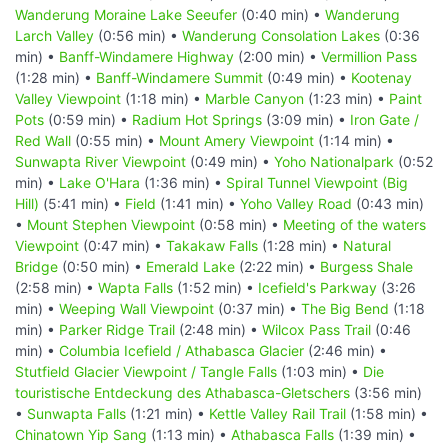
Wanderung Moraine Lake Seeufer
(0:40 min) •
Wanderung
Larch Valley
(0:56 min) •
Wanderung Consolation Lakes
(0:36
min) •
Banff-Windamere Highway
(2:00 min) •
Vermillion Pass
(1:28 min) •
Banff-Windamere Summit
(0:49 min) •
Kootenay
Valley Viewpoint
(1:18 min) •
Marble Canyon
(1:23 min) •
Paint
Pots
(0:59 min) •
Radium Hot Springs
(3:09 min) •
Iron Gate /
Red Wall
(0:55 min) •
Mount Amery Viewpoint
(1:14 min) •
Sunwapta River Viewpoint
(0:49 min) •
Yoho Nationalpark
(0:52
min) •
Lake O'Hara
(1:36 min) •
Spiral Tunnel Viewpoint (Big
Hill)
(5:41 min) •
Field
(1:41 min) •
Yoho Valley Road
(0:43 min)
•
Mount Stephen Viewpoint
(0:58 min) •
Meeting of the waters
Viewpoint
(0:47 min) •
Takakaw Falls
(1:28 min) •
Natural
Bridge
(0:50 min) •
Emerald Lake
(2:22 min) •
Burgess Shale
(2:58 min) •
Wapta Falls
(1:52 min) •
Icefield's Parkway
(3:26
min) •
Weeping Wall Viewpoint
(0:37 min) •
The Big Bend
(1:18
min) •
Parker Ridge Trail
(2:48 min) •
Wilcox Pass Trail
(0:46
min) •
Columbia Icefield / Athabasca Glacier
(2:46 min) •
Stutfield Glacier Viewpoint / Tangle Falls
(1:03 min) •
Die
touristische Entdeckung des Athabasca-Gletschers
(3:56 min)
•
Sunwapta Falls
(1:21 min) •
Kettle Valley Rail Trail
(1:58 min) •
Chinatown Yip Sang
(1:13 min) •
Athabasca Falls
(1:39 min) •