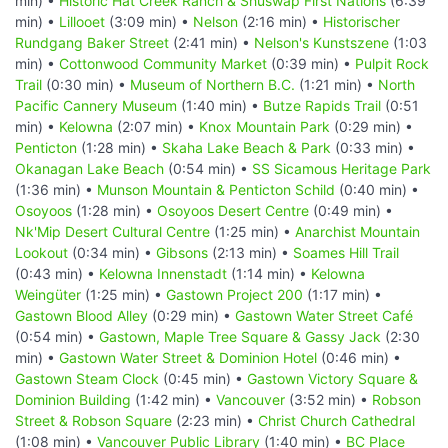
min) •
Historic Hat Creek Ranch & Shuswap First Nations
(6:39
min) •
Lillooet
(3:09 min) •
Nelson
(2:16 min) •
Historischer
Rundgang Baker Street
(2:41 min) •
Nelson's Kunstszene
(1:03
min) •
Cottonwood Community Market
(0:39 min) •
Pulpit Rock
Trail
(0:30 min) •
Museum of Northern B.C.
(1:21 min) •
North
Pacific Cannery Museum
(1:40 min) •
Butze Rapids Trail
(0:51
min) •
Kelowna
(2:07 min) •
Knox Mountain Park
(0:29 min) •
Penticton
(1:28 min) •
Skaha Lake Beach & Park
(0:33 min) •
Okanagan Lake Beach
(0:54 min) •
SS Sicamous Heritage Park
(1:36 min) •
Munson Mountain & Penticton Schild
(0:40 min) •
Osoyoos
(1:28 min) •
Osoyoos Desert Centre
(0:49 min) •
Nk'Mip Desert Cultural Centre
(1:25 min) •
Anarchist Mountain
Lookout
(0:34 min) •
Gibsons
(2:13 min) •
Soames Hill Trail
(0:43 min) •
Kelowna Innenstadt
(1:14 min) •
Kelowna
Weingüter
(1:25 min) •
Gastown Project 200
(1:17 min) •
Gastown Blood Alley
(0:29 min) •
Gastown Water Street Café
(0:54 min) •
Gastown, Maple Tree Square & Gassy Jack
(2:30
min) •
Gastown Water Street & Dominion Hotel
(0:46 min) •
Gastown Steam Clock
(0:45 min) •
Gastown Victory Square &
Dominion Building
(1:42 min) •
Vancouver
(3:52 min) •
Robson
Street & Robson Square
(2:23 min) •
Christ Church Cathedral
(1:08 min) •
Vancouver Public Library
(1:40 min) •
BC Place