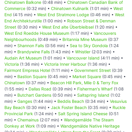
Chinatown Balkone
(0:48 min) •
Chinatown Canadian Bank of
Commerce
(0:32 min) •
Chinatown Kulinarik
(1:01 min) •
West
End
(4:15 min) •
West End Stratmore Lodge
(0:46 min) •
West
End Architekturstile
(1:00 min) •
Robson Street & Denman
Street
(0:30 min) •
West End alte Überbleibsel
(1:20 min) •
West End Roedde House Museum
(1:17 min) •
Vancouvers
Neighbourhoods
(0:49 min) •
Britannia Mine Museum
(0:37
min) •
Shannon Falls
(0:56 min) •
Sea to Sky Gondola
(1:24
min) •
Brandywine Falls
(1:43 min) •
Whistler
(2:03 min) •
Audain Art Museum
(1:01 min) •
Vancouver Island
(4:11 min) •
Victoria
(1:36 min) •
Victoria Inner Harbour
(1:36 min) •
Fairmont Empress Hotel
(1:11 min) •
Government Street
(0:39
min) •
Bastion Square
(0:45 min) •
Market Square
(0:45 min) •
Chinatown
(0:37 min) •
Beacon Hill Park, Mile 0 & Terry Fox
(1:55 min) •
Dallas Road
(0:39 min) •
Fisherman's Wharf
(1:08
min) •
Butchart Gardens
(0:50 min) •
Saltspring Island
(1:02
min) •
Ganges
(1:44 min) •
Beddis Beach
(0:34 min) •
Vesuvius
Bay Beach
(0:30 min) •
Jack Foster Beach
(0:35 min) •
Ruckle
Provincial Park
(1:24 min) •
Salt Spring Island Cheese
(0:51
min) •
Chemainus
(2:07 min) •
Wandgemälde The Steam
Donkey at Work
(1:09 min) •
Wandgemälde Native Heritage