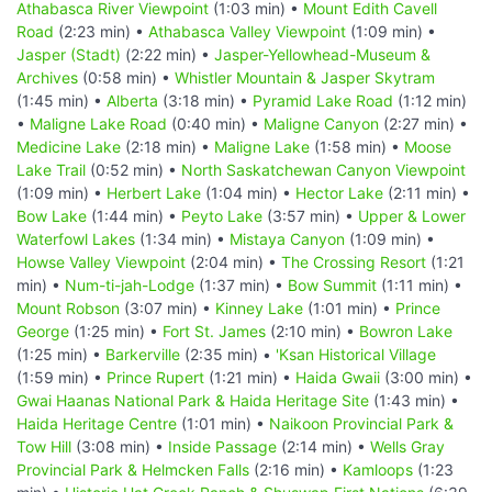
Athabasca River Viewpoint
(1:03 min) •
Mount Edith Cavell
Road
(2:23 min) •
Athabasca Valley Viewpoint
(1:09 min) •
Jasper (Stadt)
(2:22 min) •
Jasper-Yellowhead-Museum &
Archives
(0:58 min) •
Whistler Mountain & Jasper Skytram
(1:45 min) •
Alberta
(3:18 min) •
Pyramid Lake Road
(1:12 min)
•
Maligne Lake Road
(0:40 min) •
Maligne Canyon
(2:27 min) •
Medicine Lake
(2:18 min) •
Maligne Lake
(1:58 min) •
Moose
Lake Trail
(0:52 min) •
North Saskatchewan Canyon Viewpoint
(1:09 min) •
Herbert Lake
(1:04 min) •
Hector Lake
(2:11 min) •
Bow Lake
(1:44 min) •
Peyto Lake
(3:57 min) •
Upper & Lower
Waterfowl Lakes
(1:34 min) •
Mistaya Canyon
(1:09 min) •
Howse Valley Viewpoint
(2:04 min) •
The Crossing Resort
(1:21
min) •
Num-ti-jah-Lodge
(1:37 min) •
Bow Summit
(1:11 min) •
Mount Robson
(3:07 min) •
Kinney Lake
(1:01 min) •
Prince
George
(1:25 min) •
Fort St. James
(2:10 min) •
Bowron Lake
(1:25 min) •
Barkerville
(2:35 min) •
'Ksan Historical Village
(1:59 min) •
Prince Rupert
(1:21 min) •
Haida Gwaii
(3:00 min) •
Gwai Haanas National Park & Haida Heritage Site
(1:43 min) •
Haida Heritage Centre
(1:01 min) •
Naikoon Provincial Park &
Tow Hill
(3:08 min) •
Inside Passage
(2:14 min) •
Wells Gray
Provincial Park & Helmcken Falls
(2:16 min) •
Kamloops
(1:23