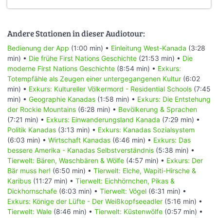
Andere Stationen in dieser Audiotour:
Bedienung der App
(1:00 min) •
Einleitung West-Kanada
(3:28
min) •
Die frühe First Nations Geschichte
(21:53 min) •
Die
moderne First Nations Geschichte
(8:54 min) •
Exkurs:
Totempfähle als Zeugen einer untergegangenen Kultur
(6:02
min) •
Exkurs: Kultureller Völkermord - Residential Schools
(7:45
min) •
Geographie Kanadas
(1:58 min) •
Exkurs: Die Entstehung
der Rockie Mountains
(6:28 min) •
Bevölkerung & Sprachen
(7:21 min) •
Exkurs: Einwanderungsland Kanada
(7:29 min) •
Politik Kanadas
(3:13 min) •
Exkurs: Kanadas Sozialsystem
(6:03 min) •
Wirtschaft Kanadas
(6:46 min) •
Exkurs: Das
bessere Amerika - Kanadas Selbstverständnis
(5:38 min) •
Tierwelt: Bären, Waschbären & Wölfe
(4:57 min) •
Exkurs: Der
Bär muss her!
(6:50 min) •
Tierwelt: Elche, Wapiti-Hirsche &
Karibus
(11:27 min) •
Tierwelt: Eichhörnchen, Pikas &
Dickhornschafe
(6:03 min) •
Tierwelt: Vögel
(6:31 min) •
Exkurs: Könige der Lüfte - Der Weißkopfseeadler
(5:16 min) •
Tierwelt: Wale
(8:46 min) •
Tierwelt: Küstenwölfe
(0:57 min) •