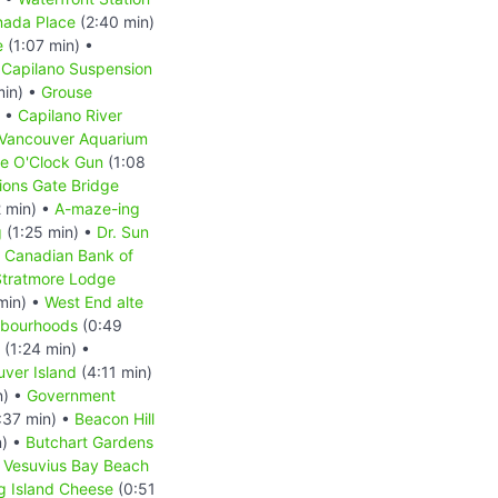
ada Place
(2:40 min)
e
(1:07 min) •
•
Capilano Suspension
min) •
Grouse
) •
Capilano River
Vancouver Aquarium
ne O'Clock Gun
(1:08
ions Gate Bridge
2 min) •
A-maze-ing
g
(1:25 min) •
Dr. Sun
 Canadian Bank of
Stratmore Lodge
min) •
West End alte
hbourhoods
(0:49
(1:24 min) •
ver Island
(4:11 min)
n) •
Government
:37 min) •
Beacon Hill
n) •
Butchart Gardens
•
Vesuvius Bay Beach
ng Island Cheese
(0:51