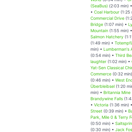
(SeaBus)
(2:03 min) 
•
Coal Harbour
(1:25 
Commercial Drive
(1:
Bridge
(1:07 min) •
L
Mountain
(1:55 min) 
Salmon Hatchery
(1:1
(1:49 min) •
Totempf
min) •
Lumberman's A
(0:54 min) •
Third B
laughter
(1:02 min) •
Yat-Sen Classical Ch
Commerce
(0:32 min
(0:46 min) •
West End
Überbleibsel
(1:20 mi
min) •
Britannia Min
Brandywine Falls
(1:4
•
Victoria
(1:36 min) 
Street
(0:39 min) •
B
Park, Mile 0 & Terry 
(0:50 min) •
Saltspri
(0:30 min) •
Jack Fos