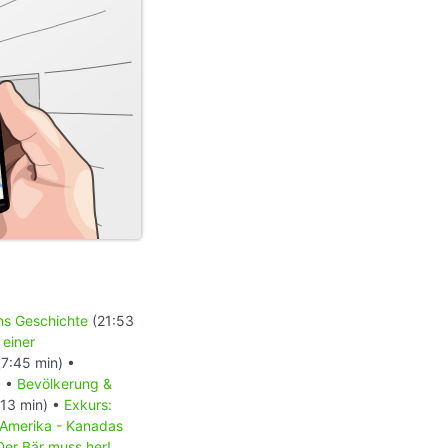
ons Geschichte
(21:53
 einer
7:45 min) •
) •
Bevölkerung &
13 min) •
Exkurs:
 Amerika - Kanadas
Der Bär muss her!