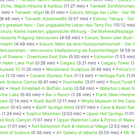
: Elche, Wapiti-Hirsche & Karibus
(11:27 min) •
Tierwelt: Eichhörnchen
 min) •
Tierwelt: Vögel
(6:31 min) •
Exkurs: Könige der Lüfte - Der 
(8:46 min) •
Tierwelt: Küstenwölfe
(0:57 min) •
Exkurs: Takaya - Der
's greatest hero - Das unglaubliche Leben des Terry Fox
(10:12 min
Exkurs: Kleine Insekten, gigantische Wirkung - Die Borkenkäferplage
inesische Prägung Vancouvers
(4:56 min) •
Exkurs: Boom oder Bust 
enmarkt
(4:49 min) •
Exkurs: Mehr als eine Hockeymannschaft - Die
Vancouverism - Vancouvers Stadtplanung als Exportschlager
(4:59 m
ty of Dreams - Downtown East Side
(5:50 min) •
Edmonton
(1:53 min
 •
Helen Lake Trail
(0:28 min) •
Calgary
(3:21 min) •
Calgary Tower
(1
kywalk 15
(1:20 min) •
Wonderland Sculpture
(0:46 min) •
Prince's 
tre
(1:10 min) •
Canada Olympic Park
(1:13 min) •
Heritage Park
(1:0
rk Science Centre
(0:41 min) •
Drumheller
(3:01 min) •
Royal Tyrell
in) •
Head-Smashed-In Buffalo Jump
(3:58 min) •
Waterton Lakes N
erton Lake
(0:45 min) •
Bar U Ranch
(1:36 min) •
Frank Slide Interpre
park
(2:14 min) •
Stadt Banff
(2:11 min) •
Whyte Museum of the Cana
useum
(0:43 min) •
Banff Springs Hotel
(3:07 min) •
Cave & Basin Nati
s
(1:24 min) •
Sulphur Mountain
(2:02 min) •
Upper Hot Springs
(1:01
ed Rock Canyon
(1:07 min) •
Upper Waterton Lake & Prince of Wales
saur
(1:01 min) •
Fort Edmonton Park & Historical Village
(2:53 min) •
rld of Science
(0:36 min) •
Art Gallery of Alberta
(0:50 min) •
Mt. R