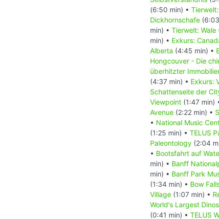
(6:50 min) •
Tierwelt
Dickhornschafe
(6:03
min) •
Tierwelt: Wale
min) •
Exkurs: Canada
Alberta
(4:45 min) •
Hongcouver - Die ch
überhitzter Immobili
(4:37 min) •
Exkurs: 
Schattenseite der Ci
Viewpoint
(1:47 min)
Avenue
(2:22 min) •
S
•
National Music Cen
(1:25 min) •
TELUS Pa
Paleontology
(2:04 m
•
Bootsfahrt auf Wat
min) •
Banff National
min) •
Banff Park M
(1:34 min) •
Bow Fall
Village
(1:07 min) •
R
World's Largest Dino
(0:41 min) •
TELUS Wo