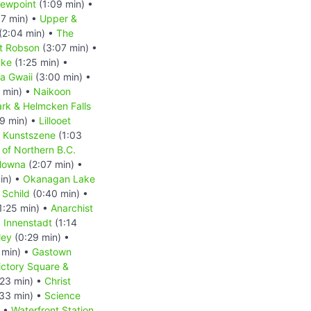
iewpoint
(1:09 min) •
7 min) •
Upper &
(2:04 min) •
The
t Robson
(3:07 min) •
ake
(1:25 min) •
a Gwaii
(3:00 min) •
 min) •
Naikoon
ark & Helmcken Falls
9 min) •
Lillooet
s Kunstszene
(1:03
of Northern B.C.
lowna
(2:07 min) •
in) •
Okanagan Lake
 Schild
(0:40 min) •
1:25 min) •
Anarchist
 Innenstadt
(1:14
ley
(0:29 min) •
 min) •
Gastown
ctory Square &
23 min) •
Christ
33 min) •
Science
) •
Waterfront Station