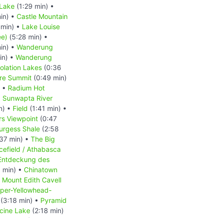
 Lake
(1:29 min) •
in) •
Castle Mountain
 min) •
Lake Louise
ee)
(5:28 min) •
in) •
Wanderung
in) •
Wanderung
lation Lakes
(0:36
re Summit
(0:49 min)
) •
Radium Hot
•
Sunwapta River
n) •
Field
(1:41 min) •
rs Viewpoint
(0:47
urgess Shale
(2:58
37 min) •
The Big
cefield / Athabasca
 Entdeckung des
 min) •
Chinatown
•
Mount Edith Cavell
per-Yellowhead-
(3:18 min) •
Pyramid
cine Lake
(2:18 min)