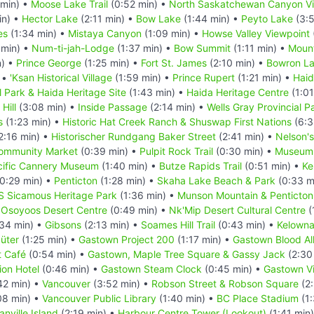
 min) •
Moose Lake Trail
(0:52 min) •
North Saskatchewan Canyon V
in) •
Hector Lake
(2:11 min) •
Bow Lake
(1:44 min) •
Peyto Lake
(3:5
es
(1:34 min) •
Mistaya Canyon
(1:09 min) •
Howse Valley Viewpoint
 min) •
Num-ti-jah-Lodge
(1:37 min) •
Bow Summit
(1:11 min) •
Moun
n) •
Prince George
(1:25 min) •
Fort St. James
(2:10 min) •
Bowron L
 •
'Ksan Historical Village
(1:59 min) •
Prince Rupert
(1:21 min) •
Haid
 Park & Haida Heritage Site
(1:43 min) •
Haida Heritage Centre
(1:01
Hill
(3:08 min) •
Inside Passage
(2:14 min) •
Wells Gray Provincial P
s
(1:23 min) •
Historic Hat Creek Ranch & Shuswap First Nations
(6:3
2:16 min) •
Historischer Rundgang Baker Street
(2:41 min) •
Nelson'
ommunity Market
(0:39 min) •
Pulpit Rock Trail
(0:30 min) •
Museum 
cific Cannery Museum
(1:40 min) •
Butze Rapids Trail
(0:51 min) •
Ke
0:29 min) •
Penticton
(1:28 min) •
Skaha Lake Beach & Park
(0:33 m
S Sicamous Heritage Park
(1:36 min) •
Munson Mountain & Penticton
•
Osoyoos Desert Centre
(0:49 min) •
Nk'Mip Desert Cultural Centre
(
34 min) •
Gibsons
(2:13 min) •
Soames Hill Trail
(0:43 min) •
Kelowna
üter
(1:25 min) •
Gastown Project 200
(1:17 min) •
Gastown Blood Al
t Café
(0:54 min) •
Gastown, Maple Tree Square & Gassy Jack
(2:30
ion Hotel
(0:46 min) •
Gastown Steam Clock
(0:45 min) •
Gastown Vi
42 min) •
Vancouver
(3:52 min) •
Robson Street & Robson Square
(2:
08 min) •
Vancouver Public Library
(1:40 min) •
BC Place Stadium
(1:
anville Island
(2:19 min) •
Harbour Centre Tower (Lookout)
(1:41 min