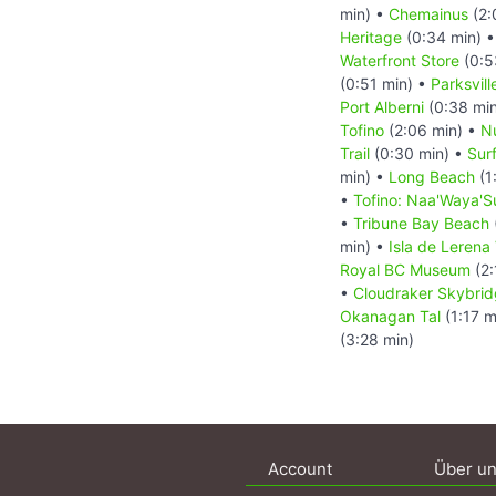
min) •
Chemainus
(2:
Heritage
(0:34 min) 
Waterfront Store
(0:5
(0:51 min) •
Parksvill
Port Alberni
(0:38 mi
Tofino
(2:06 min) •
Nu
Trail
(0:30 min) •
Sur
min) •
Long Beach
(1
•
Tofino: Naa'Waya'S
•
Tribune Bay Beach
min) •
Isla de Lerena
Royal BC Museum
(2:
•
Cloudraker Skybri
Okanagan Tal
(1:17 m
(3:28 min)
Account
Über u