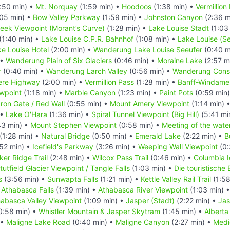
:50 min) •
Mt. Norquay
(1:59 min) •
Hoodoos
(1:38 min) •
Vermillion
05 min) •
Bow Valley Parkway
(1:59 min) •
Johnston Canyon
(2:36 m
reek Viewpoint (Morant’s Curve)
(1:28 min) •
Lake Louise Stadt
(1:03
(1:40 min) •
Lake Louise C.P.R. Bahnhof
(1:08 min) •
Lake Louise (S
e Louise Hotel
(2:00 min) •
Wanderung Lake Louise Seeufer
(0:40 m
 •
Wanderung Plain of Six Glaciers
(0:46 min) •
Moraine Lake
(2:57 m
r
(0:40 min) •
Wanderung Larch Valley
(0:56 min) •
Wanderung Conso
ere Highway
(2:00 min) •
Vermillion Pass
(1:28 min) •
Banff-Windame
ewpoint
(1:18 min) •
Marble Canyon
(1:23 min) •
Paint Pots
(0:59 min
Iron Gate / Red Wall
(0:55 min) •
Mount Amery Viewpoint
(1:14 min) 
 •
Lake O'Hara
(1:36 min) •
Spiral Tunnel Viewpoint (Big Hill)
(5:41 mi
43 min) •
Mount Stephen Viewpoint
(0:58 min) •
Meeting of the wate
(1:28 min) •
Natural Bridge
(0:50 min) •
Emerald Lake
(2:22 min) •
B
52 min) •
Icefield's Parkway
(3:26 min) •
Weeping Wall Viewpoint
(0:
ker Ridge Trail
(2:48 min) •
Wilcox Pass Trail
(0:46 min) •
Columbia I
tutfield Glacier Viewpoint / Tangle Falls
(1:03 min) •
Die touristische
s
(3:56 min) •
Sunwapta Falls
(1:21 min) •
Kettle Valley Rail Trail
(1:58
•
Athabasca Falls
(1:39 min) •
Athabasca River Viewpoint
(1:03 min) 
abasca Valley Viewpoint
(1:09 min) •
Jasper (Stadt)
(2:22 min) •
Jas
0:58 min) •
Whistler Mountain & Jasper Skytram
(1:45 min) •
Alberta
 •
Maligne Lake Road
(0:40 min) •
Maligne Canyon
(2:27 min) •
Medi