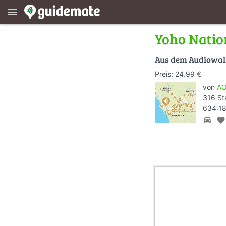
menu
Yoho Natio
Aus dem Audiowa
Preis: 24.99 €
von
AO
316 St
634:18
directions_car
favorite