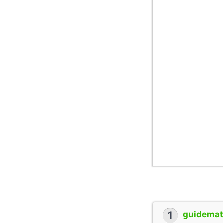
1
guidemate