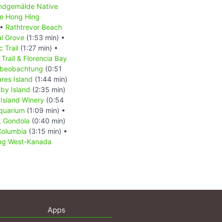
dgemälde Native
e Hong Hing
 •
Rathtrevor Beach
l Grove
(1:53 min) •
c Trail
(1:27 min) •
rail & Florencia Bay
beobachtung
(0:51
res Island
(1:44 min)
by Island
(2:35 min)
Island Winery
(0:54
Aquarium
(1:09 min) •
k Gondola
(0:40 min)
 Columbia
(3:15 min) •
ung West-Kanada
Apps