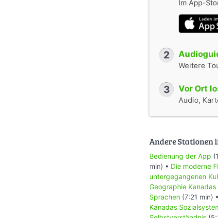
Im App-Stor
2
Audioguid
Weitere To
3
Vor Ort l
Audio, Karte
Andere Stationen i
Bedienung der App
(
min) •
Die moderne Fi
untergegangenen Kul
Geographie Kanadas
Sprachen
(7:21 min) 
Kanadas Sozialsyste
Selbstverständnis
(5: