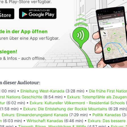
e & Play-Store verfügbar.
e in der App öffnen
uren über eine App verfügbar.
oslegen!
 & Infos - auch offline.
n dieser Audiotour:
1:00 min) •
Einleitung West-Kanada
(3:28 min) •
Die frühe First Nati
rst Nations Geschichte
(8:54 min) •
Exkurs: Totempfähle als Zeugen
tur
(6:02 min) •
Exkurs: Kultureller Völkermord - Residential Schools
(
(1:58 min) •
Exkurs: Die Entstehung der Rockie Mountains
(6:28 min
•
Exkurs: Einwanderungsland Kanada
(7:29 min) •
Politik Kanadas
(3:
m
(6:03 min) •
Wirtschaft Kanadas
(6:46 min) •
Exkurs: Das bessere
38 min) •
Tierwelt: Bären, Waschbären & Wölfe
(4:57 min) •
Exkurs: 