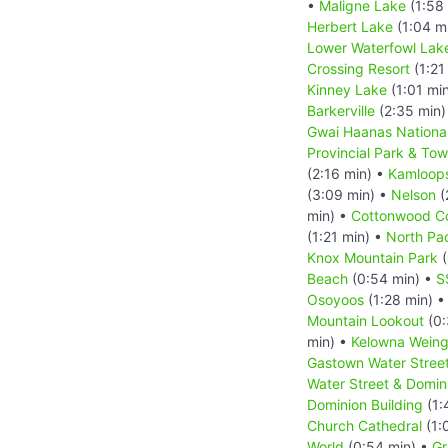
•
Maligne Lake
(1:58
Herbert Lake
(1:04 m
Lower Waterfowl Lak
Crossing Resort
(1:21
Kinney Lake
(1:01 mi
Barkerville
(2:35 min)
Gwai Haanas National
Provincial Park & Tow 
(2:16 min) •
Kamloop
(3:09 min) •
Nelson
(
min) •
Cottonwood C
(1:21 min) •
North Pa
Knox Mountain Park
(
Beach
(0:54 min) •
S
Osoyoos
(1:28 min) 
Mountain Lookout
(0:
min) •
Kelowna Weing
Gastown Water Stree
Water Street & Domin
Dominion Building
(1:
Church Cathedral
(1:
World
(0:54 min) •
Gr