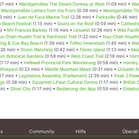
07 min) •
Wandgemälde The Steam Donkey at Work
(1:09 min) •
Wan
•
Wandgemälde Letters from the Front
(0:39 min) •
Wandgemälde Th
3 min) •
Juan de Fuca Marine Trail
(2:28 min) •
Parksville
(0:46 min)
e Beach Festival
(1:15 min) •
Goats on the Roof
(0:59 min) •
Cathedra
n) •
MV Frances Barkely
(1:16 min) •
Ucluelet
(0:36 min) •
Wild Pacifi
u-Chah-Nuulth Trail & Rainforest Trail
(1:22 min) •
Nuu-Chah-Nuulth T
fing & Cox Bay Beach
(1:39 min) •
Tofino Innenstadt
(1:45 min) •
Wal
:26 min) •
Storm Watching
(0:42 min) •
Flores Island
(1:13 min) •
Mea
um Botanical Gardens
(0:59 min) •
West Coast Trail
(2:18 min) •
Horn
(1:17 min) •
Helliwell Provincial Park Wanderung
(0:58 min) •
Hornby 
 Vineyard
(0:23 min) •
Middle Mountain Mead
(0:31 min) •
Ucluelet 
17 min) •
Legislative Assembly (Parliament)
(2:39 min) •
Peak 2 Pea
dge
(0:38 min) •
Squamish Lil'wat Cultural Centre
(1:17 min) •
British
in) •
Silver City
(1:17 min) •
Bedienung der App
(0:59 min) •
Einleit
ns
Community
Hilfe
Überall