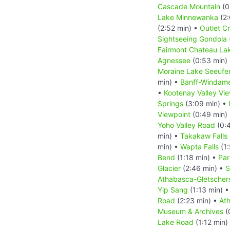
Cascade Mountain
(0
Lake Minnewanka
(2:
(2:52 min) •
Outlet C
Sightseeing Gondola
Fairmont Chateau Lak
Agnessee
(0:53 min)
Moraine Lake Seeufe
min) •
Banff-Windam
•
Kootenay Valley Vi
Springs
(3:09 min) •
Viewpoint
(0:49 min)
Yoho Valley Road
(0:
min) •
Takakaw Falls
min) •
Wapta Falls
(1:
Bend
(1:18 min) •
Par
Glacier
(2:46 min) •
S
Athabasca-Gletscher
Yip Sang
(1:13 min) 
Road
(2:23 min) •
Ath
Museum & Archives
(
Lake Road
(1:12 min)