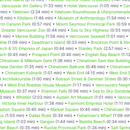
•
Vancouver Art Gallery
(1:33 min) •
Hotel Vancouver
(1:05 min) •
Can
min) •
Yaletown
(2:24 min) •
Yaletown Roundhouse & Uferpromenad
26 min) •
Kitsilano
(1:46 min) •
Museum of Anthropology
(1:34 min) 
ynn Canyon Park
(0:57 min) •
Mount Seymour Provincial Park
(0:59 
•
Greater Vancouver Zoo
(0:44 min) •
Sea to Sky Highway
(0:55 min
1 min) •
Marine Building
(1:56 min) •
Vancouver Seawall
(1:01 min) •
ähle
(1:09 min) •
Deadman's Island
(0:33 min) •
Brockton Point & Ni
rch & SS Empress of Japan
(0:44 min) •
Stanley Park
(2:57 min) •
L
each
(0:45 min) •
Prospect Point
(0:40 min) •
English Bay Beach
(1:1
Chinatown & Millenium Gate
(1:26 min) •
Chinatown Sam Kee Buildin
inese Garden
(1:35 min) •
Chinatown Balkone
(0:48 min) •
Chinatown
) •
Chinatown Kulinarik
(1:01 min) •
West End
(4:15 min) •
West End 
 Architekturstile
(1:00 min) •
Robson Street & Denman Street
(0:30 
n) •
West End Roedde House Museum
(1:17 min) •
Vancouvers Neig
e Museum
(0:37 min) •
Shannon Falls
(0:56 min) •
Sea to Sky Gondola
3 min) •
Whistler
(2:03 min) •
Audain Art Museum
(1:01 min) •
Vancou
•
Victoria Inner Harbour
(1:36 min) •
Fairmont Empress Hotel
(1:11 mi
astion Square
(0:45 min) •
Market Square
(0:45 min) •
Chinatown
(0
Fox
(1:55 min) •
Dallas Road
(0:39 min) •
Fisherman's Wharf
(1:08 mi
ng Island
(1:02 min) •
Ganges
(1:44 min) •
Beddis Beach
(0:34 min) 
ter Beach
(0:35 min) •
Ruckle Provincial Park
(1:24 min) •
Salt Spri