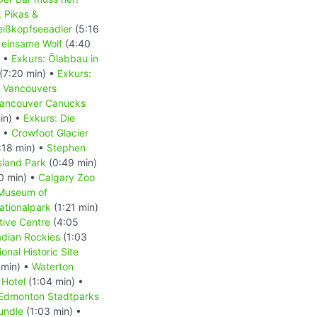
, Pikas &
Weißkopfseeadler
(5:16
 einsame Wolf
(4:40
) •
Exkurs: Ölabbau in
(7:20 min) •
Exkurs:
- Vancouvers
 Vancouver Canucks
in) •
Exkurs: Die
) •
Crowfoot Glacier
:18 min) •
Stephen
Island Park
(0:49 min)
0 min) •
Calgary Zoo
 Museum of
ationalpark
(1:21 min)
tive Centre
(4:05
dian Rockies
(1:03
onal Historic Site
 min) •
Waterton
 Hotel
(1:04 min) •
Edmonton Stadtparks
undle
(1:03 min) •