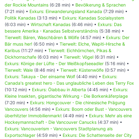
der Rockie Mountains
(6:28 min) •
Bevölkerung & Sprachen
(7:21 min) •
Exkurs: Einwanderungsland Kanada
(7:29 min) •
Politik Kanadas
(3:13 min) •
Exkurs: Kanadas Sozialsystem
(6:03 min) •
Wirtschaft Kanadas
(6:46 min) •
Exkurs: Das
bessere Amerika - Kanadas Selbstverständnis
(5:38 min) •
Tierwelt: Bären, Waschbären & Wölfe
(4:57 min) •
Exkurs: Der
Bär muss her!
(6:50 min) •
Tierwelt: Elche, Wapiti-Hirsche &
Karibus
(11:27 min) •
Tierwelt: Eichhörnchen, Pikas &
Dickhornschafe
(6:03 min) •
Tierwelt: Vögel
(6:31 min) •
Exkurs: Könige der Lüfte - Der Weißkopfseeadler
(5:16 min) •
Tierwelt: Wale
(8:46 min) •
Tierwelt: Küstenwölfe
(0:57 min) •
Exkurs: Takaya - Der einsame Wolf
(4:40 min) •
Exkurs:
Canada's greatest hero - Das unglaubliche Leben des Terry Fox
(10:12 min) •
Exkurs: Ölabbau in Alberta
(4:45 min) •
Exkurs:
Kleine Insekten, gigantische Wirkung - Die Borkenkäferplage
(7:20 min) •
Exkurs: Hongcouver - Die chinesische Prägung
Vancouvers
(4:56 min) •
Exkurs: Boom oder Bust - Vancouvers
überhitzter Immobilienmarkt
(4:49 min) •
Exkurs: Mehr als eine
Hockeymannschaft - Die Vancouver Canucks
(4:37 min) •
Exkurs: Vancouverism - Vancouvers Stadtplanung als
Exportschlager
(4:59 min) •
Exkurs: Die Schattenseite der City