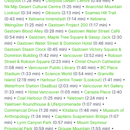
Osoyoos
(1:28 min) •
Osoyoos Desert Centre
(0:49 min) •
Nk'Mip Desert Cultural Centre
(1:25 min) •
Anarchist Mountain
Lookout
(0:34 min) •
Gibsons
(2:13 min) •
Soames Hill Trail
(0:43 min) •
Kelowna Innenstadt
(1:14 min) •
Kelowna
Weingüter
(1:25 min) •
Gastown Project 200
(1:17 min) •
Gastown Blood Alley
(0:29 min) •
Gastown Water Street Café
(0:54 min) •
Gastown, Maple Tree Square & Gassy Jack
(2:30
min) •
Gastown Water Street & Dominion Hotel
(0:46 min) •
Gastown Steam Clock
(0:45 min) •
Gastown Victory Square &
Dominion Building
(1:42 min) •
Vancouver
(3:52 min) •
Robson
Street & Robson Square
(2:23 min) •
Christ Church Cathedral
(1:08 min) •
Vancouver Public Library
(1:40 min) •
BC Place
Stadium
(1:33 min) •
Science World
(0:54 min) •
Granville
Island
(2:19 min) •
Harbour Centre Tower (Lookout)
(1:41 min) •
Waterfront Station (SeaBus)
(2:03 min) •
Vancouver Art Gallery
(1:33 min) •
Hotel Vancouver
(1:05 min) •
Canada Place
(2:40
min) •
Coal Harbour
(1:25 min) •
Yaletown
(2:24 min) •
Yaletown Roundhouse & Uferpromenade
(1:07 min) •
Commercial Drive
(1:26 min) •
Kitsilano
(1:46 min) •
Museum of
Anthropology
(1:34 min) •
Capilano Suspension Bridge
(1:07
min) •
Lynn Canyon Park
(0:57 min) •
Mount Seymour
Provincial Park
(0:59 min) •
Grouse Mountain
(1:55 min) •