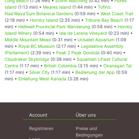
Long Beach
(1:26 min) •
Storm Watching
(0:42 min) •
Flores
Island
(1:13 min) •
Meares Island
(1:44 min) •
Tofino:
Naa'Waya'Sum Botanical Gardens
(0:59 min) •
West Coast Trail
(2:18 min) •
Hornby Island
(2:35 min) •
Tribune Bay Beach
(1:17
min) •
Helliwell Provincial Park Wanderung
(0:58 min) •
Hornby
Island Winery
(0:54 min) •
Isla de Lerena Vineyard
(0:23 min) •
Middle Mountain Mead
(0:31 min) •
Ucluelet Aquarium
(1:09
min) •
Royal BC Museum
(2:17 min) •
Legislative Assembly
(Parliament)
(2:39 min) •
Peak 2 Peak Gondola
(0:40 min) •
Cloudraker Skybridge
(0:38 min) •
Squamish Lil'wat Cultural
Centre
(1:17 min) •
British Columbia
(3:15 min) •
Okanagan Tal
(1:17 min) •
Silver City
(1:17 min) •
Bedienung der App
(0:59
min) •
Einleitung West-Kanada
(3:28 min)
Account
Über uns
Registrieren
Preise und
Bedingungen