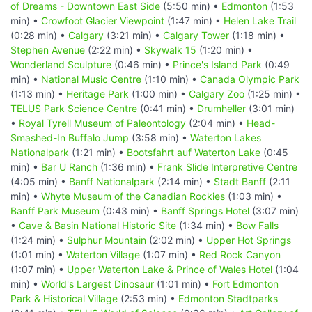
of Dreams - Downtown East Side
(5:50 min) •
Edmonton
(1:53
min) •
Crowfoot Glacier Viewpoint
(1:47 min) •
Helen Lake Trail
(0:28 min) •
Calgary
(3:21 min) •
Calgary Tower
(1:18 min) •
Stephen Avenue
(2:22 min) •
Skywalk 15
(1:20 min) •
Wonderland Sculpture
(0:46 min) •
Prince's Island Park
(0:49
min) •
National Music Centre
(1:10 min) •
Canada Olympic Park
(1:13 min) •
Heritage Park
(1:00 min) •
Calgary Zoo
(1:25 min) •
TELUS Park Science Centre
(0:41 min) •
Drumheller
(3:01 min)
•
Royal Tyrell Museum of Paleontology
(2:04 min) •
Head-
Smashed-In Buffalo Jump
(3:58 min) •
Waterton Lakes
Nationalpark
(1:21 min) •
Bootsfahrt auf Waterton Lake
(0:45
min) •
Bar U Ranch
(1:36 min) •
Frank Slide Interpretive Centre
(4:05 min) •
Banff Nationalpark
(2:14 min) •
Stadt Banff
(2:11
min) •
Whyte Museum of the Canadian Rockies
(1:03 min) •
Banff Park Museum
(0:43 min) •
Banff Springs Hotel
(3:07 min)
•
Cave & Basin National Historic Site
(1:34 min) •
Bow Falls
(1:24 min) •
Sulphur Mountain
(2:02 min) •
Upper Hot Springs
(1:01 min) •
Waterton Village
(1:07 min) •
Red Rock Canyon
(1:07 min) •
Upper Waterton Lake & Prince of Wales Hotel
(1:04
min) •
World's Largest Dinosaur
(1:01 min) •
Fort Edmonton
Park & Historical Village
(2:53 min) •
Edmonton Stadtparks