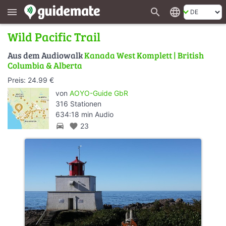
search
language
menu
Wild Pacific Trail
Aus dem Audiowalk
Kanada West Komplett | British
Columbia & Alberta
Preis: 24.99 €
von
AOYO-Guide GbR
316 Stationen
634:18 min Audio
directions_car
favorite
23