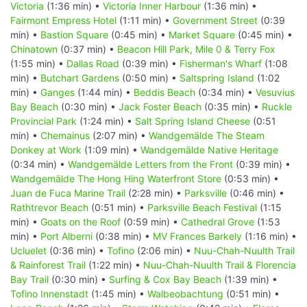
Victoria
(1:36 min) •
Victoria Inner Harbour
(1:36 min) •
Fairmont Empress Hotel
(1:11 min) •
Government Street
(0:39
min) •
Bastion Square
(0:45 min) •
Market Square
(0:45 min) •
Chinatown
(0:37 min) •
Beacon Hill Park, Mile 0 & Terry Fox
(1:55 min) •
Dallas Road
(0:39 min) •
Fisherman's Wharf
(1:08
min) •
Butchart Gardens
(0:50 min) •
Saltspring Island
(1:02
min) •
Ganges
(1:44 min) •
Beddis Beach
(0:34 min) •
Vesuvius
Bay Beach
(0:30 min) •
Jack Foster Beach
(0:35 min) •
Ruckle
Provincial Park
(1:24 min) •
Salt Spring Island Cheese
(0:51
min) •
Chemainus
(2:07 min) •
Wandgemälde The Steam
Donkey at Work
(1:09 min) •
Wandgemälde Native Heritage
(0:34 min) •
Wandgemälde Letters from the Front
(0:39 min) •
Wandgemälde The Hong Hing Waterfront Store
(0:53 min) •
Juan de Fuca Marine Trail
(2:28 min) •
Parksville
(0:46 min) •
Rathtrevor Beach
(0:51 min) •
Parksville Beach Festival
(1:15
min) •
Goats on the Roof
(0:59 min) •
Cathedral Grove
(1:53
min) •
Port Alberni
(0:38 min) •
MV Frances Barkely
(1:16 min) •
Ucluelet
(0:36 min) •
Tofino
(2:06 min) •
Nuu-Chah-Nuulth Trail
& Rainforest Trail
(1:22 min) •
Nuu-Chah-Nuulth Trail & Florencia
Bay Trail
(0:30 min) •
Surfing & Cox Bay Beach
(1:39 min) •
Tofino Innenstadt
(1:45 min) •
Walbeobachtung
(0:51 min) •