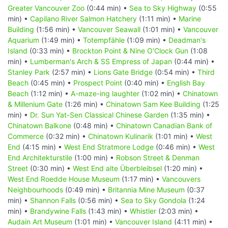
Greater Vancouver Zoo
(0:44 min) •
Sea to Sky Highway
(0:55
min) •
Capilano River Salmon Hatchery
(1:11 min) •
Marine
Building
(1:56 min) •
Vancouver Seawall
(1:01 min) •
Vancouver
Aquarium
(1:49 min) •
Totempfähle
(1:09 min) •
Deadman's
Island
(0:33 min) •
Brockton Point & Nine O'Clock Gun
(1:08
min) •
Lumberman's Arch & SS Empress of Japan
(0:44 min) •
Stanley Park
(2:57 min) •
Lions Gate Bridge
(0:54 min) •
Third
Beach
(0:45 min) •
Prospect Point
(0:40 min) •
English Bay
Beach
(1:12 min) •
A-maze-ing laughter
(1:02 min) •
Chinatown
& Millenium Gate
(1:26 min) •
Chinatown Sam Kee Building
(1:25
min) •
Dr. Sun Yat-Sen Classical Chinese Garden
(1:35 min) •
Chinatown Balkone
(0:48 min) •
Chinatown Canadian Bank of
Commerce
(0:32 min) •
Chinatown Kulinarik
(1:01 min) •
West
End
(4:15 min) •
West End Stratmore Lodge
(0:46 min) •
West
End Architekturstile
(1:00 min) •
Robson Street & Denman
Street
(0:30 min) •
West End alte Überbleibsel
(1:20 min) •
West End Roedde House Museum
(1:17 min) •
Vancouvers
Neighbourhoods
(0:49 min) •
Britannia Mine Museum
(0:37
min) •
Shannon Falls
(0:56 min) •
Sea to Sky Gondola
(1:24
min) •
Brandywine Falls
(1:43 min) •
Whistler
(2:03 min) •
Audain Art Museum
(1:01 min) •
Vancouver Island
(4:11 min) •