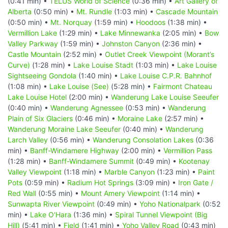
(0:41 min) •
TELUS World of Science
(0:36 min) •
Art Gallery of
Alberta
(0:50 min) •
Mt. Rundle
(1:03 min) •
Cascade Mountain
(0:50 min) •
Mt. Norquay
(1:59 min) •
Hoodoos
(1:38 min) •
Vermillion Lake
(1:29 min) •
Lake Minnewanka
(2:05 min) •
Bow
Valley Parkway
(1:59 min) •
Johnston Canyon
(2:36 min) •
Castle Mountain
(2:52 min) •
Outlet Creek Viewpoint (Morant’s
Curve)
(1:28 min) •
Lake Louise Stadt
(1:03 min) •
Lake Louise
Sightseeing Gondola
(1:40 min) •
Lake Louise C.P.R. Bahnhof
(1:08 min) •
Lake Louise (See)
(5:28 min) •
Fairmont Chateau
Lake Louise Hotel
(2:00 min) •
Wanderung Lake Louise Seeufer
(0:40 min) •
Wanderung Agnessee
(0:53 min) •
Wanderung
Plain of Six Glaciers
(0:46 min) •
Moraine Lake
(2:57 min) •
Wanderung Moraine Lake Seeufer
(0:40 min) •
Wanderung
Larch Valley
(0:56 min) •
Wanderung Consolation Lakes
(0:36
min) •
Banff-Windamere Highway
(2:00 min) •
Vermillion Pass
(1:28 min) •
Banff-Windamere Summit
(0:49 min) •
Kootenay
Valley Viewpoint
(1:18 min) •
Marble Canyon
(1:23 min) •
Paint
Pots
(0:59 min) •
Radium Hot Springs
(3:09 min) •
Iron Gate /
Red Wall
(0:55 min) •
Mount Amery Viewpoint
(1:14 min) •
Sunwapta River Viewpoint
(0:49 min) •
Yoho Nationalpark
(0:52
min) •
Lake O'Hara
(1:36 min) •
Spiral Tunnel Viewpoint (Big
Hill)
(5:41 min) •
Field
(1:41 min) •
Yoho Valley Road
(0:43 min)