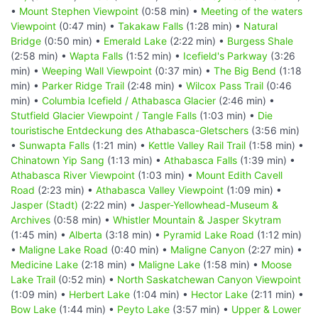
•
Mount Stephen Viewpoint
(0:58 min) •
Meeting of the waters
Viewpoint
(0:47 min) •
Takakaw Falls
(1:28 min) •
Natural
Bridge
(0:50 min) •
Emerald Lake
(2:22 min) •
Burgess Shale
(2:58 min) •
Wapta Falls
(1:52 min) •
Icefield's Parkway
(3:26
min) •
Weeping Wall Viewpoint
(0:37 min) •
The Big Bend
(1:18
min) •
Parker Ridge Trail
(2:48 min) •
Wilcox Pass Trail
(0:46
min) •
Columbia Icefield / Athabasca Glacier
(2:46 min) •
Stutfield Glacier Viewpoint / Tangle Falls
(1:03 min) •
Die
touristische Entdeckung des Athabasca-Gletschers
(3:56 min)
•
Sunwapta Falls
(1:21 min) •
Kettle Valley Rail Trail
(1:58 min) •
Chinatown Yip Sang
(1:13 min) •
Athabasca Falls
(1:39 min) •
Athabasca River Viewpoint
(1:03 min) •
Mount Edith Cavell
Road
(2:23 min) •
Athabasca Valley Viewpoint
(1:09 min) •
Jasper (Stadt)
(2:22 min) •
Jasper-Yellowhead-Museum &
Archives
(0:58 min) •
Whistler Mountain & Jasper Skytram
(1:45 min) •
Alberta
(3:18 min) •
Pyramid Lake Road
(1:12 min)
•
Maligne Lake Road
(0:40 min) •
Maligne Canyon
(2:27 min) •
Medicine Lake
(2:18 min) •
Maligne Lake
(1:58 min) •
Moose
Lake Trail
(0:52 min) •
North Saskatchewan Canyon Viewpoint
(1:09 min) •
Herbert Lake
(1:04 min) •
Hector Lake
(2:11 min) •
Bow Lake
(1:44 min) •
Peyto Lake
(3:57 min) •
Upper & Lower