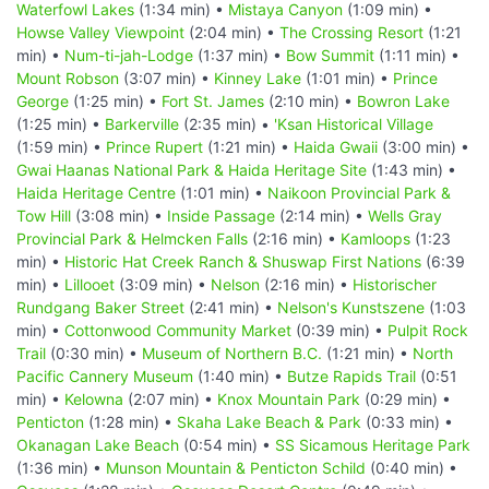
Waterfowl Lakes
(1:34 min) •
Mistaya Canyon
(1:09 min) •
Howse Valley Viewpoint
(2:04 min) •
The Crossing Resort
(1:21
min) •
Num-ti-jah-Lodge
(1:37 min) •
Bow Summit
(1:11 min) •
Mount Robson
(3:07 min) •
Kinney Lake
(1:01 min) •
Prince
George
(1:25 min) •
Fort St. James
(2:10 min) •
Bowron Lake
(1:25 min) •
Barkerville
(2:35 min) •
'Ksan Historical Village
(1:59 min) •
Prince Rupert
(1:21 min) •
Haida Gwaii
(3:00 min) •
Gwai Haanas National Park & Haida Heritage Site
(1:43 min) •
Haida Heritage Centre
(1:01 min) •
Naikoon Provincial Park &
Tow Hill
(3:08 min) •
Inside Passage
(2:14 min) •
Wells Gray
Provincial Park & Helmcken Falls
(2:16 min) •
Kamloops
(1:23
min) •
Historic Hat Creek Ranch & Shuswap First Nations
(6:39
min) •
Lillooet
(3:09 min) •
Nelson
(2:16 min) •
Historischer
Rundgang Baker Street
(2:41 min) •
Nelson's Kunstszene
(1:03
min) •
Cottonwood Community Market
(0:39 min) •
Pulpit Rock
Trail
(0:30 min) •
Museum of Northern B.C.
(1:21 min) •
North
Pacific Cannery Museum
(1:40 min) •
Butze Rapids Trail
(0:51
min) •
Kelowna
(2:07 min) •
Knox Mountain Park
(0:29 min) •
Penticton
(1:28 min) •
Skaha Lake Beach & Park
(0:33 min) •
Okanagan Lake Beach
(0:54 min) •
SS Sicamous Heritage Park
(1:36 min) •
Munson Mountain & Penticton Schild
(0:40 min) •