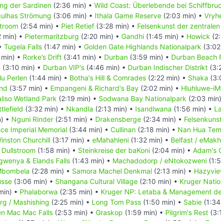
ng der Sardinen
(2:36 min) •
Wild Coast: Überlebende bei Schiffbru
ulhas Strömung
(3:06 min) •
Ithala Game Reserve
(2:03 min) •
Vryh
troom
(2:54 min) •
Piet Retief
(3:28 min) •
Felsenkunst der zentrale
2 min) •
Pietermaritzburg
(2:20 min) •
Gandhi
(1:45 min) •
Howick
(2:
 •
Tugela Falls
(1:47 min) •
Golden Gate Highlands Nationalpark
(3:02
 min) •
Rorke’s Drift
(3:41 min) •
Durban
(3:59 min) •
Durban Beach 
m
(3:10 min) •
Durban VIP's
(4:46 min) •
Durban Indischer Distrikt
(3:
lu Perlen
(1:44 min) •
Botha's Hill & Comrades
(2:22 min) •
Shaka
(3:
and
(3:57 min) •
Empangeni & Richard's Bay
(2:02 min) •
Hluhluwe-iM
liso Wetland Park
(2:19 min) •
Sodwana Bay Nationalpark
(2:03 min
tlefield
(3:32 min) •
Nkandla
(2:13 min) •
Isandlwana
(1:56 min) •
La
n) •
Nguni Rinder
(2:51 min) •
Drakensberge
(2:34 min) •
Felsenkuns
nce Imperial Memorial
(3:44 min) •
Cullinan
(2:18 min) •
Nan Hua Tem
inston Churchill
(3:17 min) •
eMahahleni
(1:32 min) •
Belfast / eMakh
•
Dullstroom
(1:58 min) •
Steinkreise der baKoni
(2:04 min) •
Adam's 
gwenya & Elands Falls
(1:43 min) •
Machadodorp / eNtokozweni
(1:5
bombela
(2:28 min) •
Samora Machel Denkmal
(2:13 min) •
Hazyvie
sse
(3:06 min) •
Shangana Cultural Village
(2:10 min) •
Kruger Natio
min) •
Phalaborwa
(2:35 min) •
Kruger NP: Letaba & Management der
rg / Mashishing
(2:25 min) •
Long Tom Pass
(1:50 min) •
Sabie
(1:34
en Mac Mac Falls
(2:53 min) •
Graskop
(1:59 min) •
Pilgrim's Rest
(3: