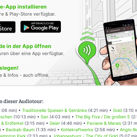
-App installieren
e & Play-Store verfügbar.
e in der App öffnen
uren über eine App verfügbar.
oslegen!
 & Infos - auch offline.
n dieser Audiotour:
1:06 min) •
Traditionelle Speisen & Getränke
(4:21 min) •
Gold
(3:10 
nschen
(10:13 min) •
San
(4:03 min) •
The Big Five / Die großen 5
(2:
 & Erdferkel
(3:15 min) •
Geier
(4:46 min) •
Paviane & Marais
(2:31 m
) •
Baobab-Baum
(1:35 min) •
Kohlekraftwerke
(2:56 min) •
Anglo-Bo
Kempton Park
(2:33 min) •
Johannesburg - The City of Gold
(5:07 mi