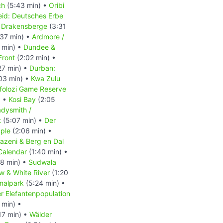
ch
(5:43 min) •
Oribi
eid: Deutsches Erbe
n Drakensberge
(3:31
37 min) •
Ardmore /
 min) •
Dundee &
Front
(2:02 min) •
27 min) •
Durban:
03 min) •
Kwa Zulu
folozi Game Reserve
) •
Kosi Bay
(2:05
dysmith /
t
(5:07 min) •
Der
ple
(2:06 min) •
azeni & Berg en Dal
Calendar
(1:40 min) •
8 min) •
Sudwala
w & White River
(1:20
nalpark
(5:24 min) •
 Elefantenpopulation
 min) •
17 min) •
Wälder