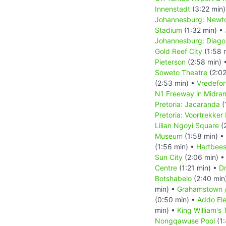
Innenstadt
(3:22 min
Johannesburg: Newt
Stadium
(1:32 min) •
Johannesburg: Diagon
Gold Reef City
(1:58 
Pieterson
(2:58 min) 
Soweto Theatre
(2:02
(2:53 min) •
Vredefor
N1 Freeway in Midra
Pretoria: Jacaranda
(
Pretoria: Voortrekke
Lilian Ngoyi Square
(
Museum
(1:58 min) •
(1:56 min) •
Hartbee
Sun City
(2:06 min) 
Centre
(1:21 min) •
Dr
Botshabelo
(2:40 min
min) •
Grahamstown 
(0:50 min) •
Addo Ele
min) •
King William's
Nongqawuse Pool
(1: