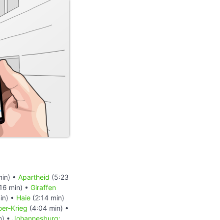
min) •
Apartheid
(5:23
16 min) •
Giraffen
in) •
Haie
(2:14 min)
er-Krieg
(4:04 min) •
n) •
Johannesburg: