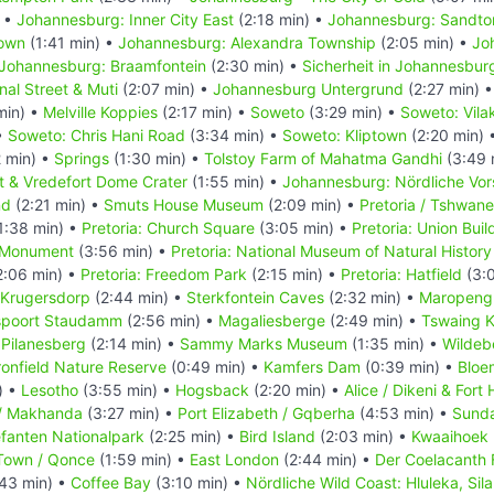
) •
Johannesburg: Inner City East
(2:18 min) •
Johannesburg: Sandto
own
(1:41 min) •
Johannesburg: Alexandra Township
(2:05 min) •
Jo
Johannesburg: Braamfontein
(2:30 min) •
Sicherheit in Johannesbur
al Street & Muti
(2:07 min) •
Johannesburg Untergrund
(2:27 min) 
min) •
Melville Koppies
(2:17 min) •
Soweto
(3:29 min) •
Soweto: Vila
•
Soweto: Chris Hani Road
(3:34 min) •
Soweto: Kliptown
(2:20 min) 
 min) •
Springs
(1:30 min) •
Tolstoy Farm of Mahatma Gandhi
(3:49 
t & Vredefort Dome Crater
(1:55 min) •
Johannesburg: Nördliche Vor
nd
(2:21 min) •
Smuts House Museum
(2:09 min) •
Pretoria / Tshwane
1:38 min) •
Pretoria: Church Square
(3:05 min) •
Pretoria: Union Buil
r Monument
(3:56 min) •
Pretoria: National Museum of Natural History
2:06 min) •
Pretoria: Freedom Park
(2:15 min) •
Pretoria: Hatfield
(3:0
Krugersdorp
(2:44 min) •
Sterkfontein Caves
(2:32 min) •
Maropeng 
spoort Staudamm
(2:56 min) •
Magaliesberge
(2:49 min) •
Tswaing K
•
Pilanesberg
(2:14 min) •
Sammy Marks Museum
(1:35 min) •
Wildebe
onfield Nature Reserve
(0:49 min) •
Kamfers Dam
(0:39 min) •
Bloe
) •
Lesotho
(3:55 min) •
Hogsback
(2:20 min) •
Alice / Dikeni & Fort
/ Makhanda
(3:27 min) •
Port Elizabeth / Gqberha
(4:53 min) •
Sund
fanten Nationalpark
(2:25 min) •
Bird Island
(2:03 min) •
Kwaaihoek 
 Town / Qonce
(1:59 min) •
East London
(2:44 min) •
Der Coelacanth 
43 min) •
Coffee Bay
(3:10 min) •
Nördliche Wild Coast: Hluleka, Sil