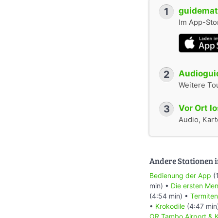
1
guidemate
Im App-Stor
2
Audioguid
Weitere To
3
Vor Ort l
Audio, Karte
Andere Stationen i
Bedienung der App
(
min) •
Die ersten Me
(4:54 min) •
Termiten
•
Krokodile
(4:47 min
OR Tambo Airport & 