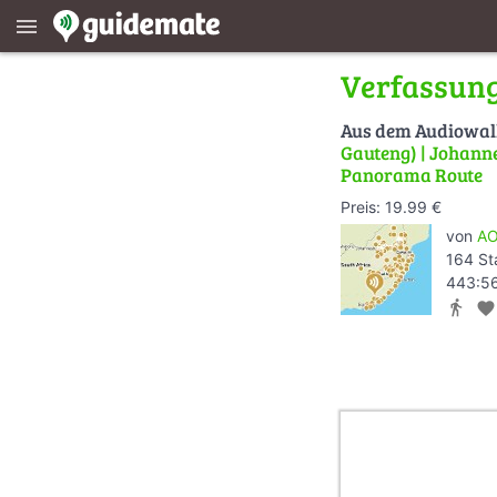
menu
Verfassun
Aus dem Audiowa
Gauteng) | Johanne
Panorama Route
Preis: 19.99 €
von
AO
164 St
443:56
directions_walk
favorite