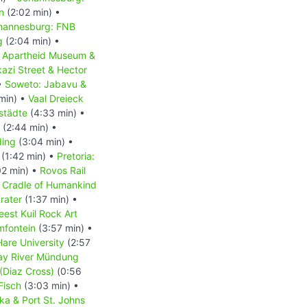
n
(2:02 min) •
hannesburg: FNB
g
(2:04 min) •
•
Apartheid Museum &
kazi Street & Hector
•
Soweto: Jabavu &
min) •
Vaal Dreieck
städte
(4:33 min) •
(2:44 min) •
ding
(3:04 min) •
(1:42 min) •
Pretoria:
2 min) •
Rovos Rail
Cradle of Humankind
rater
(1:37 min) •
est Kuil Rock Art
mfontein
(3:57 min) •
 Hare University
(2:57
ay River Mündung
(Diaz Cross)
(0:56
Fisch
(3:03 min) •
aka & Port St. Johns