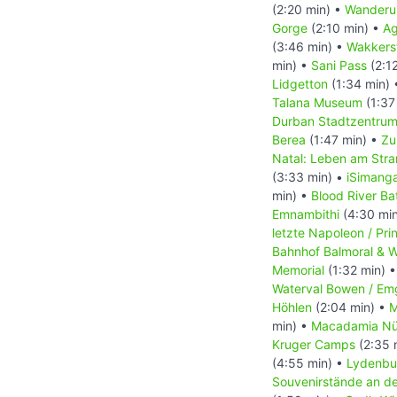
(2:20 min) •
Wanderu
Gorge
(2:10 min) •
Ag
(3:46 min) •
Wakkers
min) •
Sani Pass
(2:1
Lidgetton
(1:34 min)
Talana Museum
(1:37
Durban Stadtzentru
Berea
(1:47 min) •
Zu
Natal: Leben am Str
(3:33 min) •
iSimanga
min) •
Blood River Bat
Emnambithi
(4:30 mi
letzte Napoleon / Pri
Bahnhof Balmoral & W
Memorial
(1:32 min) 
Waterval Bowen / Em
Höhlen
(2:04 min) •
M
min) •
Macadamia Nü
Kruger Camps
(2:35 
(4:55 min) •
Lydenbu
Souvenirstände an d