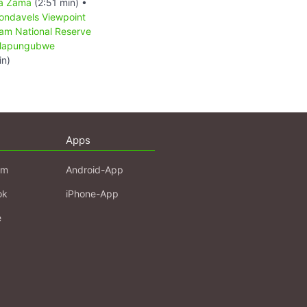
a Zama
(2:51 min) •
ondavels Viewpoint
am National Reserve
apungubwe
in)
Apps
am
Android-App
ok
iPhone-App
e