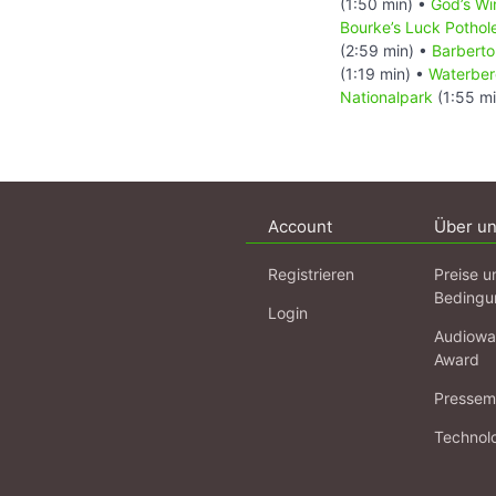
(1:50 min) •
God’s W
Bourke’s Luck Pothol
(2:59 min) •
Barberto
(1:19 min) •
Waterber
Nationalpark
(1:55 m
Account
Über u
Registrieren
Preise u
Bedingu
Login
Audiowa
Award
Pressema
Technol