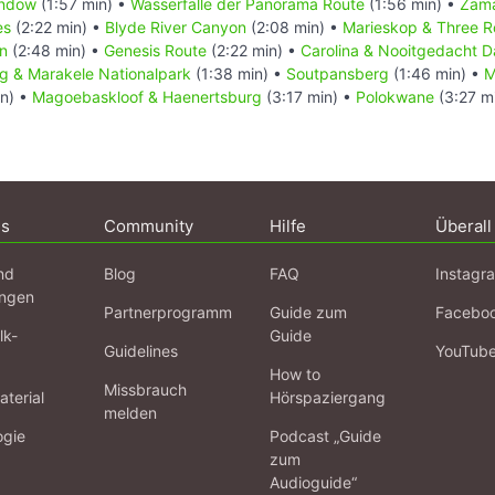
indow
(1:57 min) •
Wasserfälle der Panorama Route
(1:56 min) •
Zam
es
(2:22 min) •
Blyde River Canyon
(2:08 min) •
Marieskop & Three R
n
(2:48 min) •
Genesis Route
(2:22 min) •
Carolina & Nooitgedacht D
g & Marakele Nationalpark
(1:38 min) •
Soutpansberg
(1:46 min) •
M
in) •
Magoebaskloof & Haenertsburg
(3:17 min) •
Polokwane
(3:27 m
ns
Community
Hilfe
Überall
nd
Blog
FAQ
Instagr
ngen
Partnerprogramm
Guide zum
Facebo
lk-
Guide
Guidelines
YouTub
How to
Missbrauch
terial
Hörspaziergang
melden
ogie
Podcast „Guide
zum
Audioguide“