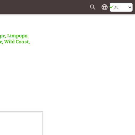
search
language
ape, Limpopo,
e, Wild Coast,