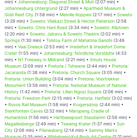
min) •
Johannesburg: Diagonal Street & Muti
(2:07 min) •
Johannesburg Untergrund
(2:27 min) •
Apartheid Museum &
Gold Reef City
(1:58 min) •
Melville Koppies
(2:17 min) •
Soweto
(3:29 min) •
Soweto: Vilakazi Street & Hector Pieterson
(2:58
min) •
Soweto: Chris Hani Road
(3:34 min) •
Soweto: Kliptown
(2:20 min) •
Soweto: Jabavu & Soweto Theatre
(2:02 min) •
Springs
(1:30 min) •
Tolstoy Farm of Mahatma Gandhi
(3:49
min) •
Vaal Dreieck
(2:53 min) •
Vredefort & Vredefort Dome
Crater
(1:55 min) •
Johannesburg: Nördliche Vorstädte
(4:33
min) •
N1 Freeway in Midrand
(2:21 min) •
Smuts House
Museum
(2:09 min) •
Pretoria / Tshwane
(2:44 min) •
Pretoria:
Jacaranda
(1:38 min) •
Pretoria: Church Square
(3:05 min) •
Pretoria: Union Building
(3:04 min) •
Pretoria: Voortrekker
Monument
(3:56 min) •
Pretoria: National Museum of Natural
History
(1:42 min) •
Pretoria: Lilian Ngoyi Square
(2:06 min) •
Pretoria: Freedom Park
(2:15 min) •
Pretoria: Hatfield
(3:02 min)
•
Rovos Rail Museum
(1:58 min) •
Krugersdorp
(2:44 min) •
Sterkfontein Caves
(2:32 min) •
Maropeng Cradle of
Humankind
(1:56 min) •
Hartbeespoort Staudamm
(2:56 min) •
Magaliesberge
(2:49 min) •
Tswaing Krater
(1:37 min) •
Sun
City
(2:06 min) •
Pilanesberg
(2:14 min) •
Sammy Marks
Museum
(1:35 min) •
Wildebeest Kuil Rock Art Centre
(1:21 min)