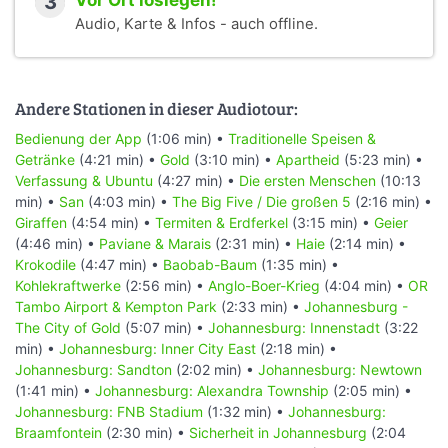
3
Vor Ort loslegen!
Audio, Karte & Infos - auch offline.
Andere Stationen in dieser Audiotour:
Bedienung der App
(1:06 min) •
Traditionelle Speisen &
Getränke
(4:21 min) •
Gold
(3:10 min) •
Apartheid
(5:23 min) •
Verfassung & Ubuntu
(4:27 min) •
Die ersten Menschen
(10:13
min) •
San
(4:03 min) •
The Big Five / Die großen 5
(2:16 min) •
Giraffen
(4:54 min) •
Termiten & Erdferkel
(3:15 min) •
Geier
(4:46 min) •
Paviane & Marais
(2:31 min) •
Haie
(2:14 min) •
Krokodile
(4:47 min) •
Baobab-Baum
(1:35 min) •
Kohlekraftwerke
(2:56 min) •
Anglo-Boer-Krieg
(4:04 min) •
OR
Tambo Airport & Kempton Park
(2:33 min) •
Johannesburg -
The City of Gold
(5:07 min) •
Johannesburg: Innenstadt
(3:22
min) •
Johannesburg: Inner City East
(2:18 min) •
Johannesburg: Sandton
(2:02 min) •
Johannesburg: Newtown
(1:41 min) •
Johannesburg: Alexandra Township
(2:05 min) •
Johannesburg: FNB Stadium
(1:32 min) •
Johannesburg:
Braamfontein
(2:30 min) •
Sicherheit in Johannesburg
(2:04