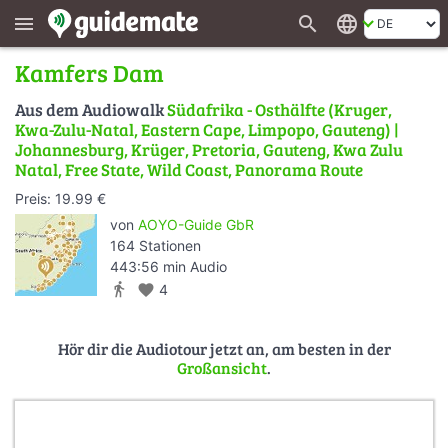
search
language
menu
Kamfers Dam
Aus dem Audiowalk
Südafrika - Osthälfte (Kruger,
Kwa-Zulu-Natal, Eastern Cape, Limpopo, Gauteng) |
Johannesburg, Krüger, Pretoria, Gauteng, Kwa Zulu
Natal, Free State, Wild Coast, Panorama Route
Preis: 19.99 €
von
AOYO-Guide GbR
164 Stationen
443:56 min Audio
directions_walk
favorite
4
Hör dir die Audiotour jetzt an, am besten in der
Großansicht
.