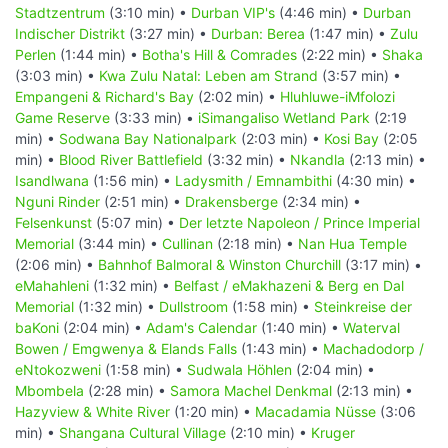
Stadtzentrum
(3:10 min) •
Durban VIP's
(4:46 min) •
Durban
Indischer Distrikt
(3:27 min) •
Durban: Berea
(1:47 min) •
Zulu
Perlen
(1:44 min) •
Botha's Hill & Comrades
(2:22 min) •
Shaka
(3:03 min) •
Kwa Zulu Natal: Leben am Strand
(3:57 min) •
Empangeni & Richard's Bay
(2:02 min) •
Hluhluwe-iMfolozi
Game Reserve
(3:33 min) •
iSimangaliso Wetland Park
(2:19
min) •
Sodwana Bay Nationalpark
(2:03 min) •
Kosi Bay
(2:05
min) •
Blood River Battlefield
(3:32 min) •
Nkandla
(2:13 min) •
Isandlwana
(1:56 min) •
Ladysmith / Emnambithi
(4:30 min) •
Nguni Rinder
(2:51 min) •
Drakensberge
(2:34 min) •
Felsenkunst
(5:07 min) •
Der letzte Napoleon / Prince Imperial
Memorial
(3:44 min) •
Cullinan
(2:18 min) •
Nan Hua Temple
(2:06 min) •
Bahnhof Balmoral & Winston Churchill
(3:17 min) •
eMahahleni
(1:32 min) •
Belfast / eMakhazeni & Berg en Dal
Memorial
(1:32 min) •
Dullstroom
(1:58 min) •
Steinkreise der
baKoni
(2:04 min) •
Adam's Calendar
(1:40 min) •
Waterval
Bowen / Emgwenya & Elands Falls
(1:43 min) •
Machadodorp /
eNtokozweni
(1:58 min) •
Sudwala Höhlen
(2:04 min) •
Mbombela
(2:28 min) •
Samora Machel Denkmal
(2:13 min) •
Hazyview & White River
(1:20 min) •
Macadamia Nüsse
(3:06
min) •
Shangana Cultural Village
(2:10 min) •
Kruger