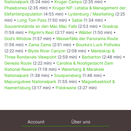
Nationalpark
(5:24 min) •
Kruger Camps
(2:35 min) •
Phalaborwa
(2:35 min) •
Kruger NP: Letaba & Management der
Elefantenpopulation
(4:55 min) •
Lydenburg / Mashishing
(2:25
min) •
Long Tom Pass
(1:50 min) •
Sabie
(1:34 min) •
Souvenirstände an den Mac Mac Falls
(2:53 min) •
Graskop
(1:59 min) •
Pilgrim's Rest
(3:17 min) •
Wälder
(1:50 min) •
God’s Window
(1:57 min) •
Wasserfälle der Panorama Route
(1:56 min) •
Zama Zama
(2:51 min) •
Bourke’s Luck Potholes
(2:22 min) •
Blyde River Canyon
(2:08 min) •
Marieskop &
Three Rondavels Viewpoint
(2:59 min) •
Barberton
(2:48 min) •
Genesis Route
(2:22 min) •
Carolina & Nooitgedacht Dam
National Reserve
(1:19 min) •
Waterberg & Marakele
Nationalpark
(1:38 min) •
Soutpansberg
(1:46 min) •
Mapungubwe Nationalpark
(1:55 min) •
Magoebaskloof &
Haenertsburg
(3:17 min) •
Polokwane
(3:27 min)
Account
Über uns