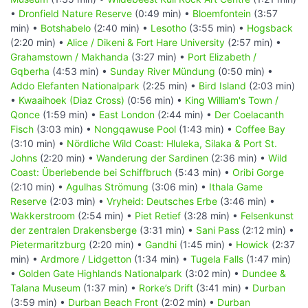
•
Dronfield Nature Reserve
(0:49 min) •
Bloemfontein
(3:57
min) •
Botshabelo
(2:40 min) •
Lesotho
(3:55 min) •
Hogsback
(2:20 min) •
Alice / Dikeni & Fort Hare University
(2:57 min) •
Grahamstown / Makhanda
(3:27 min) •
Port Elizabeth /
Gqberha
(4:53 min) •
Sunday River Mündung
(0:50 min) •
Addo Elefanten Nationalpark
(2:25 min) •
Bird Island
(2:03 min)
•
Kwaaihoek (Diaz Cross)
(0:56 min) •
King William's Town /
Qonce
(1:59 min) •
East London
(2:44 min) •
Der Coelacanth
Fisch
(3:03 min) •
Nongqawuse Pool
(1:43 min) •
Coffee Bay
(3:10 min) •
Nördliche Wild Coast: Hluleka, Silaka & Port St.
Johns
(2:20 min) •
Wanderung der Sardinen
(2:36 min) •
Wild
Coast: Überlebende bei Schiffbruch
(5:43 min) •
Oribi Gorge
(2:10 min) •
Agulhas Strömung
(3:06 min) •
Ithala Game
Reserve
(2:03 min) •
Vryheid: Deutsches Erbe
(3:46 min) •
Wakkerstroom
(2:54 min) •
Piet Retief
(3:28 min) •
Felsenkunst
der zentralen Drakensberge
(3:31 min) •
Sani Pass
(2:12 min) •
Pietermaritzburg
(2:20 min) •
Gandhi
(1:45 min) •
Howick
(2:37
min) •
Ardmore / Lidgetton
(1:34 min) •
Tugela Falls
(1:47 min)
•
Golden Gate Highlands Nationalpark
(3:02 min) •
Dundee &
Talana Museum
(1:37 min) •
Rorke’s Drift
(3:41 min) •
Durban
(3:59 min) •
Durban Beach Front
(2:02 min) •
Durban