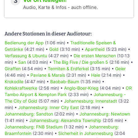
3
Vor Ort loslegen!
Audio, Karte & Infos - auch offline.
Andere Stationen in dieser Audiotour:
Bedienung der App
(1:06 min) •
Traditionelle Speisen &
Getränke
(4:21 min) •
Gold
(3:10 min) •
Apartheid
(5:23 min) •
Verfassung & Ubuntu
(4:27 min) •
Die ersten Menschen
(10:13
min) •
San
(4:03 min) •
The Big Five / Die großen 5
(2:16 min) •
Giraffen
(4:54 min) •
Termiten & Erdferkel
(3:15 min) •
Geier
(4:46 min) •
Paviane & Marais
(2:31 min) •
Haie
(2:14 min) •
Krokodile
(4:47 min) •
Baobab-Baum
(1:35 min) •
Kohlekraftwerke
(2:56 min) •
Anglo-Boer-Krieg
(4:04 min) •
OR
Tambo Airport & Kempton Park
(2:33 min) •
Johannesburg -
The City of Gold
(5:07 min) •
Johannesburg: Innenstadt
(3:22
min) •
Johannesburg: Inner City East
(2:18 min) •
Johannesburg: Sandton
(2:02 min) •
Johannesburg: Newtown
(1:41 min) •
Johannesburg: Alexandra Township
(2:05 min) •
Johannesburg: FNB Stadium
(1:32 min) •
Johannesburg:
Braamfontein
(2:30 min) •
Sicherheit in Johannesburg
(2:04