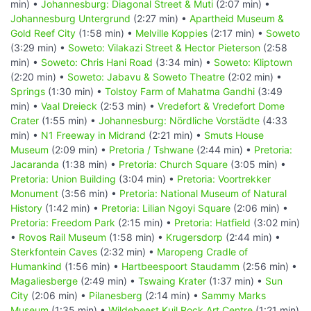
min) •
Johannesburg: Diagonal Street & Muti
(2:07 min) •
Johannesburg Untergrund
(2:27 min) •
Apartheid Museum &
Gold Reef City
(1:58 min) •
Melville Koppies
(2:17 min) •
Soweto
(3:29 min) •
Soweto: Vilakazi Street & Hector Pieterson
(2:58
min) •
Soweto: Chris Hani Road
(3:34 min) •
Soweto: Kliptown
(2:20 min) •
Soweto: Jabavu & Soweto Theatre
(2:02 min) •
Springs
(1:30 min) •
Tolstoy Farm of Mahatma Gandhi
(3:49
min) •
Vaal Dreieck
(2:53 min) •
Vredefort & Vredefort Dome
Crater
(1:55 min) •
Johannesburg: Nördliche Vorstädte
(4:33
min) •
N1 Freeway in Midrand
(2:21 min) •
Smuts House
Museum
(2:09 min) •
Pretoria / Tshwane
(2:44 min) •
Pretoria:
Jacaranda
(1:38 min) •
Pretoria: Church Square
(3:05 min) •
Pretoria: Union Building
(3:04 min) •
Pretoria: Voortrekker
Monument
(3:56 min) •
Pretoria: National Museum of Natural
History
(1:42 min) •
Pretoria: Lilian Ngoyi Square
(2:06 min) •
Pretoria: Freedom Park
(2:15 min) •
Pretoria: Hatfield
(3:02 min)
•
Rovos Rail Museum
(1:58 min) •
Krugersdorp
(2:44 min) •
Sterkfontein Caves
(2:32 min) •
Maropeng Cradle of
Humankind
(1:56 min) •
Hartbeespoort Staudamm
(2:56 min) •
Magaliesberge
(2:49 min) •
Tswaing Krater
(1:37 min) •
Sun
City
(2:06 min) •
Pilanesberg
(2:14 min) •
Sammy Marks
Museum
(1:35 min) •
Wildebeest Kuil Rock Art Centre
(1:21 min)