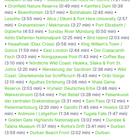
•
Dronfield Nature Reserve
(0:49 min) •
Kamfers Dam
(0:39
min) •
Bloemfontein
(3:57 min) •
Botshabelo
(2:40 min) •
Lesotho
(3:55 min) •
Alice / Dikeni & Fort Hare University
(2:57
min) •
Grahamstown / Makhanda
(3:27 min) •
Port Elizabeth /
Gqberha
(4:53 min) •
Sunday River Mündung
(0:50 min) •
Addo Elefanten Nationalpark
(2:25 min) •
Bird Island
(2:03 min)
•
Kwaaihoek (Diaz Cross)
(0:56 min) •
King William's Town /
Qonce
(1:59 min) •
East London
(2:44 min) •
Der Coelacanth
Fisch
(3:03 min) •
Nongqawuse Pool
(1:43 min) •
Coffee Bay
(3:10 min) •
Nördliche Wild Coast: Hluleka, Silaka & Port St.
Johns
(2:20 min) •
Wanderung der Sardinen
(2:36 min) •
Wild
Coast: Überlebende bei Schiffbruch
(5:43 min) •
Oribi Gorge
(2:10 min) •
Agulhas Strömung
(3:06 min) •
Ithala Game
Reserve
(2:03 min) •
Vryheid: Deutsches Erbe
(3:46 min) •
Wakkerstroom
(2:54 min) •
Piet Retief
(3:28 min) •
Felsenkunst
der zentralen Drakensberge
(3:31 min) •
Sani Pass
(2:12 min) •
Pietermaritzburg
(2:20 min) •
Gandhi
(1:45 min) •
Howick
(2:37
min) •
Ardmore / Lidgetton
(1:34 min) •
Tugela Falls
(1:47 min)
•
Golden Gate Highlands Nationalpark
(3:02 min) •
Dundee &
Talana Museum
(1:37 min) •
Rorke’s Drift
(3:41 min) •
Durban
(3:59 min) •
Durban Beach Front
(2:02 min) •
Durban