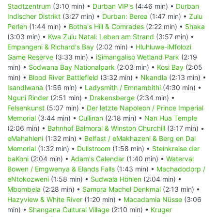
Stadtzentrum
(3:10 min) •
Durban VIP's
(4:46 min) •
Durban
Indischer Distrikt
(3:27 min) •
Durban: Berea
(1:47 min) •
Zulu
Perlen
(1:44 min) •
Botha's Hill & Comrades
(2:22 min) •
Shaka
(3:03 min) •
Kwa Zulu Natal: Leben am Strand
(3:57 min) •
Empangeni & Richard's Bay
(2:02 min) •
Hluhluwe-iMfolozi
Game Reserve
(3:33 min) •
iSimangaliso Wetland Park
(2:19
min) •
Sodwana Bay Nationalpark
(2:03 min) •
Kosi Bay
(2:05
min) •
Blood River Battlefield
(3:32 min) •
Nkandla
(2:13 min) •
Isandlwana
(1:56 min) •
Ladysmith / Emnambithi
(4:30 min) •
Nguni Rinder
(2:51 min) •
Drakensberge
(2:34 min) •
Felsenkunst
(5:07 min) •
Der letzte Napoleon / Prince Imperial
Memorial
(3:44 min) •
Cullinan
(2:18 min) •
Nan Hua Temple
(2:06 min) •
Bahnhof Balmoral & Winston Churchill
(3:17 min) •
eMahahleni
(1:32 min) •
Belfast / eMakhazeni & Berg en Dal
Memorial
(1:32 min) •
Dullstroom
(1:58 min) •
Steinkreise der
baKoni
(2:04 min) •
Adam's Calendar
(1:40 min) •
Waterval
Bowen / Emgwenya & Elands Falls
(1:43 min) •
Machadodorp /
eNtokozweni
(1:58 min) •
Sudwala Höhlen
(2:04 min) •
Mbombela
(2:28 min) •
Samora Machel Denkmal
(2:13 min) •
Hazyview & White River
(1:20 min) •
Macadamia Nüsse
(3:06
min) •
Shangana Cultural Village
(2:10 min) •
Kruger