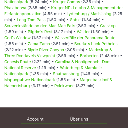
Nationalpark
(5:24 min) •
Kruger Camps
(2:35 min) •
Phalaborwa
(2:35 min) •
Kruger NP: Letaba & Management der
Elefantenpopulation
(4:55 min) •
Lydenburg / Mashishing
(2:25
min) •
Long Tom Pass
(1:50 min) •
Sabie
(1:34 min) •
Souvenirstände an den Mac Mac Falls
(2:53 min) •
Graskop
(1:59 min) •
Pilgrim's Rest
(3:17 min) •
Wälder
(1:50 min) •
God’s Window
(1:57 min) •
Wasserfälle der Panorama Route
(1:56 min) •
Zama Zama
(2:51 min) •
Bourke’s Luck Potholes
(2:22 min) •
Blyde River Canyon
(2:08 min) •
Marieskop &
Three Rondavels Viewpoint
(2:59 min) •
Barberton
(2:48 min) •
Genesis Route
(2:22 min) •
Carolina & Nooitgedacht Dam
National Reserve
(1:19 min) •
Waterberg & Marakele
Nationalpark
(1:38 min) •
Soutpansberg
(1:46 min) •
Mapungubwe Nationalpark
(1:55 min) •
Magoebaskloof &
Haenertsburg
(3:17 min) •
Polokwane
(3:27 min)
Account
Über uns