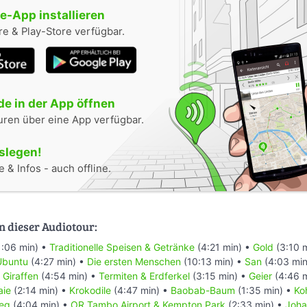
-App installieren
e & Play-Store verfügbar.
e in der App öffnen
uren über eine App verfügbar.
oslegen!
 & Infos - auch offline.
n dieser Audiotour:
1:06 min) •
Traditionelle Speisen & Getränke
(4:21 min) •
Gold
(3:10 
Ubuntu
(4:27 min) •
Die ersten Menschen
(10:13 min) •
San
(4:03 min
•
Giraffen
(4:54 min) •
Termiten & Erdferkel
(3:15 min) •
Geier
(4:46 
aie
(2:14 min) •
Krokodile
(4:47 min) •
Baobab-Baum
(1:35 min) •
Ko
ieg
(4:04 min) •
OR Tambo Airport & Kempton Park
(2:33 min) •
Joha