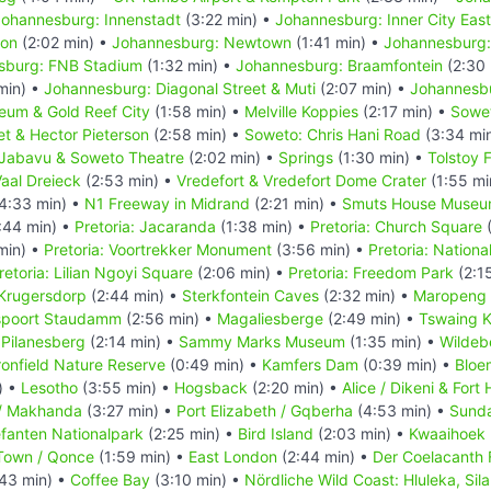
Johannesburg: Innenstadt
(3:22 min) •
Johannesburg: Inner City East
ton
(2:02 min) •
Johannesburg: Newtown
(1:41 min) •
Johannesburg:
sburg: FNB Stadium
(1:32 min) •
Johannesburg: Braamfontein
(2:30 
min) •
Johannesburg: Diagonal Street & Muti
(2:07 min) •
Johannesb
eum & Gold Reef City
(1:58 min) •
Melville Koppies
(2:17 min) •
Sowe
et & Hector Pieterson
(2:58 min) •
Soweto: Chris Hani Road
(3:34 mi
Jabavu & Soweto Theatre
(2:02 min) •
Springs
(1:30 min) •
Tolstoy 
aal Dreieck
(2:53 min) •
Vredefort & Vredefort Dome Crater
(1:55 mi
4:33 min) •
N1 Freeway in Midrand
(2:21 min) •
Smuts House Muse
:44 min) •
Pretoria: Jacaranda
(1:38 min) •
Pretoria: Church Square
(
min) •
Pretoria: Voortrekker Monument
(3:56 min) •
Pretoria: Nation
retoria: Lilian Ngoyi Square
(2:06 min) •
Pretoria: Freedom Park
(2:1
Krugersdorp
(2:44 min) •
Sterkfontein Caves
(2:32 min) •
Maropeng 
spoort Staudamm
(2:56 min) •
Magaliesberge
(2:49 min) •
Tswaing K
•
Pilanesberg
(2:14 min) •
Sammy Marks Museum
(1:35 min) •
Wildebe
onfield Nature Reserve
(0:49 min) •
Kamfers Dam
(0:39 min) •
Bloe
) •
Lesotho
(3:55 min) •
Hogsback
(2:20 min) •
Alice / Dikeni & Fort
/ Makhanda
(3:27 min) •
Port Elizabeth / Gqberha
(4:53 min) •
Sund
fanten Nationalpark
(2:25 min) •
Bird Island
(2:03 min) •
Kwaaihoek 
 Town / Qonce
(1:59 min) •
East London
(2:44 min) •
Der Coelacanth 
43 min) •
Coffee Bay
(3:10 min) •
Nördliche Wild Coast: Hluleka, Sil