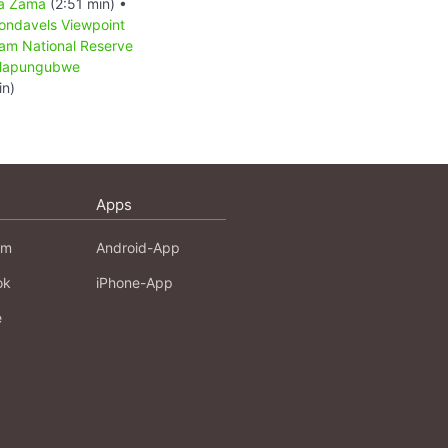
a Zama
(2:51 min) •
ondavels Viewpoint
am National Reserve
apungubwe
in)
Apps
am
Android-App
ok
iPhone-App
e