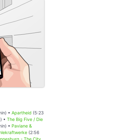
min) •
Apartheid
(5:23
) •
The Big Five / Die
min) •
Paviane &
hlekraftwerke
(2:56
nnesburg - The City