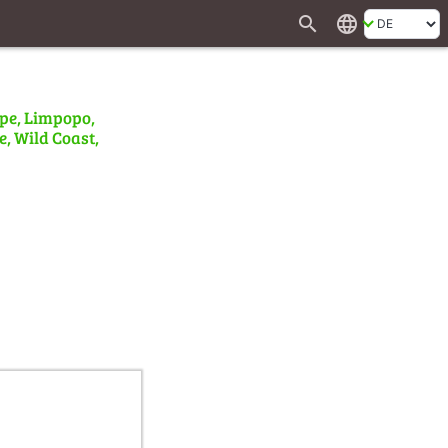
search
language
ape, Limpopo,
e, Wild Coast,