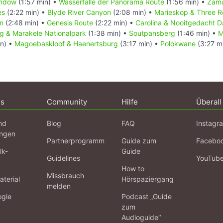
indow
(1:57 min) •
Wasserfälle der Panorama Route
(1:56 min) •
Zam
es
(2:22 min) •
Blyde River Canyon
(2:08 min) •
Marieskop & Three R
n
(2:48 min) •
Genesis Route
(2:22 min) •
Carolina & Nooitgedacht D
g & Marakele Nationalpark
(1:38 min) •
Soutpansberg
(1:46 min) •
M
in) •
Magoebaskloof & Haenertsburg
(3:17 min) •
Polokwane
(3:27 m
ns
Community
Hilfe
Überall
nd
Blog
FAQ
Instagr
ngen
Partnerprogramm
Guide zum
Facebo
lk-
Guide
Guidelines
YouTub
How to
Missbrauch
terial
Hörspaziergang
melden
ogie
Podcast „Guide
zum
Audioguide“