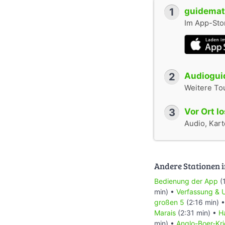
1
guidemate
Im App-Stor
2
Audioguid
Weitere To
3
Vor Ort l
Audio, Karte
Andere Stationen i
Bedienung der App
(
min) •
Verfassung & 
großen 5
(2:16 min) 
Marais
(2:31 min) •
H
min) •
Anglo-Boer-Kr