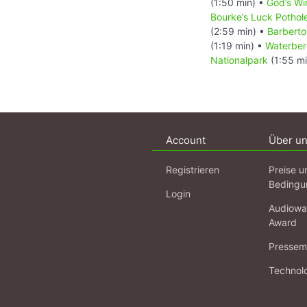
(1:50 min) •
God’s W
Bourke’s Luck Pothol
(2:59 min) •
Barberto
(1:19 min) •
Waterber
Nationalpark
(1:55 m
Account
Über u
Registrieren
Preise u
Bedingu
Login
Audiowa
Award
Pressema
Technol