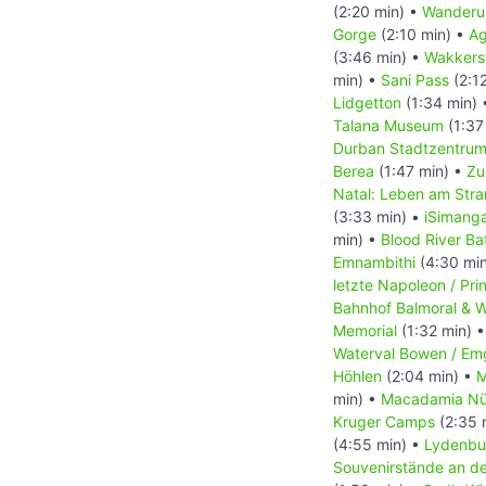
(2:20 min) •
Wanderu
Gorge
(2:10 min) •
Ag
(3:46 min) •
Wakkers
min) •
Sani Pass
(2:1
Lidgetton
(1:34 min)
Talana Museum
(1:37
Durban Stadtzentru
Berea
(1:47 min) •
Zu
Natal: Leben am Str
(3:33 min) •
iSimanga
min) •
Blood River Bat
Emnambithi
(4:30 mi
letzte Napoleon / Pri
Bahnhof Balmoral & W
Memorial
(1:32 min) 
Waterval Bowen / Em
Höhlen
(2:04 min) •
M
min) •
Macadamia Nü
Kruger Camps
(2:35 
(4:55 min) •
Lydenbu
Souvenirstände an d