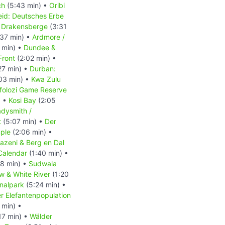
ch
(5:43 min) •
Oribi
eid: Deutsches Erbe
n Drakensberge
(3:31
37 min) •
Ardmore /
 min) •
Dundee &
Front
(2:02 min) •
27 min) •
Durban:
03 min) •
Kwa Zulu
folozi Game Reserve
) •
Kosi Bay
(2:05
dysmith /
t
(5:07 min) •
Der
ple
(2:06 min) •
azeni & Berg en Dal
Calendar
(1:40 min) •
8 min) •
Sudwala
w & White River
(1:20
nalpark
(5:24 min) •
 Elefantenpopulation
 min) •
17 min) •
Wälder