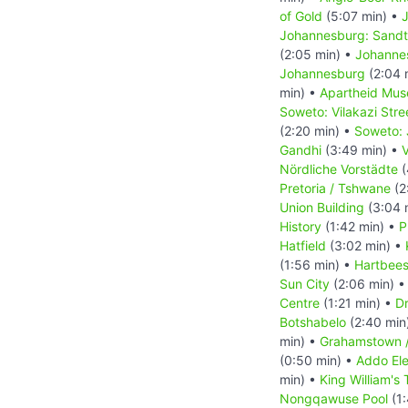
of Gold
(5:07 min) •
Johannesburg: Sand
(2:05 min) •
Johanne
Johannesburg
(2:04 
min) •
Apartheid Mus
Soweto: Vilakazi Stre
(2:20 min) •
Soweto: 
Gandhi
(3:49 min) •
V
Nördliche Vorstädte
(
Pretoria / Tshwane
(2
Union Building
(3:04 
History
(1:42 min) •
P
Hatfield
(3:02 min) •
(1:56 min) •
Hartbee
Sun City
(2:06 min) 
Centre
(1:21 min) •
Dr
Botshabelo
(2:40 min
min) •
Grahamstown 
(0:50 min) •
Addo Ele
min) •
King William's
Nongqawuse Pool
(1: