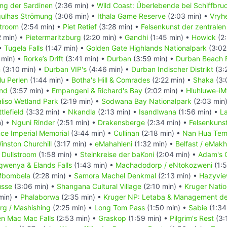
ng der Sardinen
(2:36 min) •
Wild Coast: Überlebende bei Schiffbru
ulhas Strömung
(3:06 min) •
Ithala Game Reserve
(2:03 min) •
Vryh
troom
(2:54 min) •
Piet Retief
(3:28 min) •
Felsenkunst der zentrale
2 min) •
Pietermaritzburg
(2:20 min) •
Gandhi
(1:45 min) •
Howick
(2:
 •
Tugela Falls
(1:47 min) •
Golden Gate Highlands Nationalpark
(3:02
 min) •
Rorke’s Drift
(3:41 min) •
Durban
(3:59 min) •
Durban Beach 
m
(3:10 min) •
Durban VIP's
(4:46 min) •
Durban Indischer Distrikt
(3:
lu Perlen
(1:44 min) •
Botha's Hill & Comrades
(2:22 min) •
Shaka
(3:
and
(3:57 min) •
Empangeni & Richard's Bay
(2:02 min) •
Hluhluwe-iM
liso Wetland Park
(2:19 min) •
Sodwana Bay Nationalpark
(2:03 min
tlefield
(3:32 min) •
Nkandla
(2:13 min) •
Isandlwana
(1:56 min) •
La
n) •
Nguni Rinder
(2:51 min) •
Drakensberge
(2:34 min) •
Felsenkuns
nce Imperial Memorial
(3:44 min) •
Cullinan
(2:18 min) •
Nan Hua Tem
inston Churchill
(3:17 min) •
eMahahleni
(1:32 min) •
Belfast / eMakh
•
Dullstroom
(1:58 min) •
Steinkreise der baKoni
(2:04 min) •
Adam's 
gwenya & Elands Falls
(1:43 min) •
Machadodorp / eNtokozweni
(1:5
bombela
(2:28 min) •
Samora Machel Denkmal
(2:13 min) •
Hazyvie
sse
(3:06 min) •
Shangana Cultural Village
(2:10 min) •
Kruger Natio
min) •
Phalaborwa
(2:35 min) •
Kruger NP: Letaba & Management der
rg / Mashishing
(2:25 min) •
Long Tom Pass
(1:50 min) •
Sabie
(1:34
en Mac Mac Falls
(2:53 min) •
Graskop
(1:59 min) •
Pilgrim's Rest
(3: