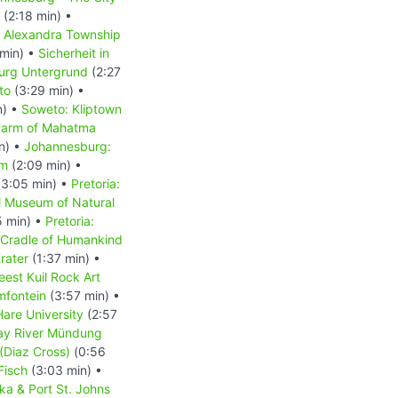
(2:18 min) •
 Alexandra Township
min) •
Sicherheit in
urg Untergrund
(2:27
to
(3:29 min) •
n) •
Soweto: Kliptown
Farm of Mahatma
n) •
Johannesburg:
um
(2:09 min) •
3:05 min) •
Pretoria:
al Museum of Natural
5 min) •
Pretoria:
Cradle of Humankind
rater
(1:37 min) •
est Kuil Rock Art
mfontein
(3:57 min) •
 Hare University
(2:57
ay River Mündung
(Diaz Cross)
(0:56
Fisch
(3:03 min) •
aka & Port St. Johns