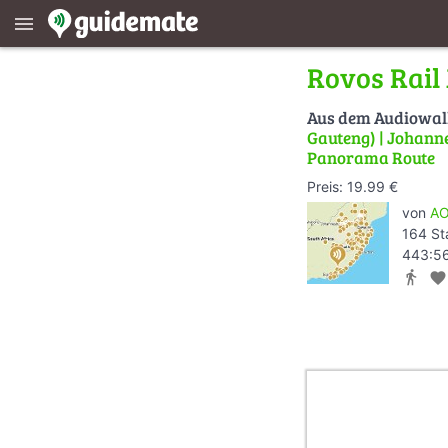
menu
Rovos Rai
Aus dem Audiowa
Gauteng) | Johanne
Panorama Route
Preis: 19.99 €
von
AO
164 St
443:56
directions_walk
favorite