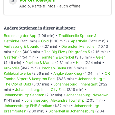
3
Vor Ort loslegen!
Audio, Karte & Infos - auch offline.
Andere Stationen in dieser Audiotour:
Bedienung der App
(1:06 min) •
Traditionelle Speisen &
Getränke
(4:21 min) •
Gold
(3:10 min) •
Apartheid
(5:23 min) •
Verfassung & Ubuntu
(4:27 min) •
Die ersten Menschen
(10:13
min) •
San
(4:03 min) •
The Big Five / Die großen 5
(2:16 min) •
Giraffen
(4:54 min) •
Termiten & Erdferkel
(3:15 min) •
Geier
(4:46 min) •
Paviane & Marais
(2:31 min) •
Haie
(2:14 min) •
Krokodile
(4:47 min) •
Baobab-Baum
(1:35 min) •
Kohlekraftwerke
(2:56 min) •
Anglo-Boer-Krieg
(4:04 min) •
OR
Tambo Airport & Kempton Park
(2:33 min) •
Johannesburg -
The City of Gold
(5:07 min) •
Johannesburg: Innenstadt
(3:22
min) •
Johannesburg: Inner City East
(2:18 min) •
Johannesburg: Sandton
(2:02 min) •
Johannesburg: Newtown
(1:41 min) •
Johannesburg: Alexandra Township
(2:05 min) •
Johannesburg: FNB Stadium
(1:32 min) •
Johannesburg:
Braamfontein
(2:30 min) •
Sicherheit in Johannesburg
(2:04