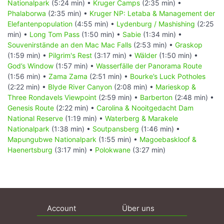
Nationalpark
(5:24 min) •
Kruger Camps
(2:35 min) •
Phalaborwa
(2:35 min) •
Kruger NP: Letaba & Management der
Elefantenpopulation
(4:55 min) •
Lydenburg / Mashishing
(2:25
min) •
Long Tom Pass
(1:50 min) •
Sabie
(1:34 min) •
Souvenirstände an den Mac Mac Falls
(2:53 min) •
Graskop
(1:59 min) •
Pilgrim's Rest
(3:17 min) •
Wälder
(1:50 min) •
God’s Window
(1:57 min) •
Wasserfälle der Panorama Route
(1:56 min) •
Zama Zama
(2:51 min) •
Bourke’s Luck Potholes
(2:22 min) •
Blyde River Canyon
(2:08 min) •
Marieskop &
Three Rondavels Viewpoint
(2:59 min) •
Barberton
(2:48 min) •
Genesis Route
(2:22 min) •
Carolina & Nooitgedacht Dam
National Reserve
(1:19 min) •
Waterberg & Marakele
Nationalpark
(1:38 min) •
Soutpansberg
(1:46 min) •
Mapungubwe Nationalpark
(1:55 min) •
Magoebaskloof &
Haenertsburg
(3:17 min) •
Polokwane
(3:27 min)
Account
Über uns