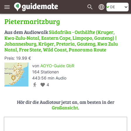
search
language
menu
Pietermaritzburg
Aus dem Audiowalk
Südafrika - Osthälfte (Kruger,
Kwa-Zulu-Natal, Eastern Cape, Limpopo, Gauteng) |
Johannesburg, Krüger, Pretoria, Gauteng, Kwa Zulu
Natal, Free State, Wild Coast, Panorama Route
Preis: 19.99 €
von
AOYO-Guide GbR
164 Stationen
443:56 min Audio
directions_walk
favorite
4
Hör dir die Audiotour jetzt an, am besten in der
Großansicht
.