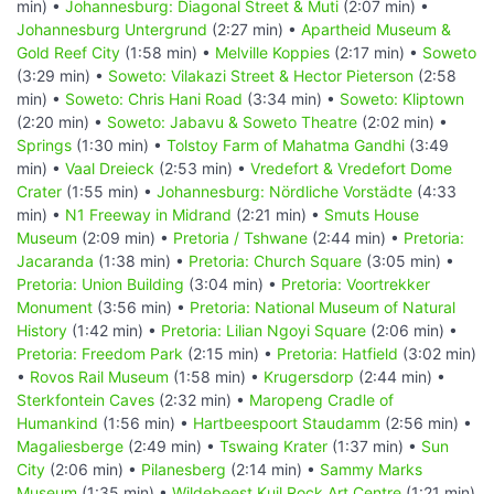
min) •
Johannesburg: Diagonal Street & Muti
(2:07 min) •
Johannesburg Untergrund
(2:27 min) •
Apartheid Museum &
Gold Reef City
(1:58 min) •
Melville Koppies
(2:17 min) •
Soweto
(3:29 min) •
Soweto: Vilakazi Street & Hector Pieterson
(2:58
min) •
Soweto: Chris Hani Road
(3:34 min) •
Soweto: Kliptown
(2:20 min) •
Soweto: Jabavu & Soweto Theatre
(2:02 min) •
Springs
(1:30 min) •
Tolstoy Farm of Mahatma Gandhi
(3:49
min) •
Vaal Dreieck
(2:53 min) •
Vredefort & Vredefort Dome
Crater
(1:55 min) •
Johannesburg: Nördliche Vorstädte
(4:33
min) •
N1 Freeway in Midrand
(2:21 min) •
Smuts House
Museum
(2:09 min) •
Pretoria / Tshwane
(2:44 min) •
Pretoria:
Jacaranda
(1:38 min) •
Pretoria: Church Square
(3:05 min) •
Pretoria: Union Building
(3:04 min) •
Pretoria: Voortrekker
Monument
(3:56 min) •
Pretoria: National Museum of Natural
History
(1:42 min) •
Pretoria: Lilian Ngoyi Square
(2:06 min) •
Pretoria: Freedom Park
(2:15 min) •
Pretoria: Hatfield
(3:02 min)
•
Rovos Rail Museum
(1:58 min) •
Krugersdorp
(2:44 min) •
Sterkfontein Caves
(2:32 min) •
Maropeng Cradle of
Humankind
(1:56 min) •
Hartbeespoort Staudamm
(2:56 min) •
Magaliesberge
(2:49 min) •
Tswaing Krater
(1:37 min) •
Sun
City
(2:06 min) •
Pilanesberg
(2:14 min) •
Sammy Marks
Museum
(1:35 min) •
Wildebeest Kuil Rock Art Centre
(1:21 min)