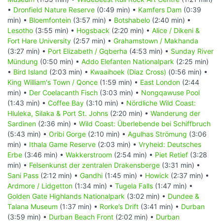
•
Dronfield Nature Reserve
(0:49 min) •
Kamfers Dam
(0:39
min) •
Bloemfontein
(3:57 min) •
Botshabelo
(2:40 min) •
Lesotho
(3:55 min) •
Hogsback
(2:20 min) •
Alice / Dikeni &
Fort Hare University
(2:57 min) •
Grahamstown / Makhanda
(3:27 min) •
Port Elizabeth / Gqberha
(4:53 min) •
Sunday River
Mündung
(0:50 min) •
Addo Elefanten Nationalpark
(2:25 min)
•
Bird Island
(2:03 min) •
Kwaaihoek (Diaz Cross)
(0:56 min) •
King William's Town / Qonce
(1:59 min) •
East London
(2:44
min) •
Der Coelacanth Fisch
(3:03 min) •
Nongqawuse Pool
(1:43 min) •
Coffee Bay
(3:10 min) •
Nördliche Wild Coast:
Hluleka, Silaka & Port St. Johns
(2:20 min) •
Wanderung der
Sardinen
(2:36 min) •
Wild Coast: Überlebende bei Schiffbruch
(5:43 min) •
Oribi Gorge
(2:10 min) •
Agulhas Strömung
(3:06
min) •
Ithala Game Reserve
(2:03 min) •
Vryheid: Deutsches
Erbe
(3:46 min) •
Wakkerstroom
(2:54 min) •
Piet Retief
(3:28
min) •
Felsenkunst der zentralen Drakensberge
(3:31 min) •
Sani Pass
(2:12 min) •
Gandhi
(1:45 min) •
Howick
(2:37 min) •
Ardmore / Lidgetton
(1:34 min) •
Tugela Falls
(1:47 min) •
Golden Gate Highlands Nationalpark
(3:02 min) •
Dundee &
Talana Museum
(1:37 min) •
Rorke’s Drift
(3:41 min) •
Durban
(3:59 min) •
Durban Beach Front
(2:02 min) •
Durban