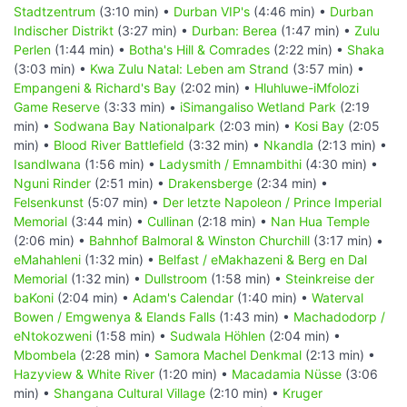
Stadtzentrum
(3:10 min) •
Durban VIP's
(4:46 min) •
Durban
Indischer Distrikt
(3:27 min) •
Durban: Berea
(1:47 min) •
Zulu
Perlen
(1:44 min) •
Botha's Hill & Comrades
(2:22 min) •
Shaka
(3:03 min) •
Kwa Zulu Natal: Leben am Strand
(3:57 min) •
Empangeni & Richard's Bay
(2:02 min) •
Hluhluwe-iMfolozi
Game Reserve
(3:33 min) •
iSimangaliso Wetland Park
(2:19
min) •
Sodwana Bay Nationalpark
(2:03 min) •
Kosi Bay
(2:05
min) •
Blood River Battlefield
(3:32 min) •
Nkandla
(2:13 min) •
Isandlwana
(1:56 min) •
Ladysmith / Emnambithi
(4:30 min) •
Nguni Rinder
(2:51 min) •
Drakensberge
(2:34 min) •
Felsenkunst
(5:07 min) •
Der letzte Napoleon / Prince Imperial
Memorial
(3:44 min) •
Cullinan
(2:18 min) •
Nan Hua Temple
(2:06 min) •
Bahnhof Balmoral & Winston Churchill
(3:17 min) •
eMahahleni
(1:32 min) •
Belfast / eMakhazeni & Berg en Dal
Memorial
(1:32 min) •
Dullstroom
(1:58 min) •
Steinkreise der
baKoni
(2:04 min) •
Adam's Calendar
(1:40 min) •
Waterval
Bowen / Emgwenya & Elands Falls
(1:43 min) •
Machadodorp /
eNtokozweni
(1:58 min) •
Sudwala Höhlen
(2:04 min) •
Mbombela
(2:28 min) •
Samora Machel Denkmal
(2:13 min) •
Hazyview & White River
(1:20 min) •
Macadamia Nüsse
(3:06
min) •
Shangana Cultural Village
(2:10 min) •
Kruger