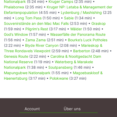
Nationalpark
(5:24 min) •
Kruger Camps
(2:35 min) •
Phalaborwa
(2:35 min) •
Kruger NP: Letaba & Management der
Elefantenpopulation
(4:55 min) •
Lydenburg / Mashishing
(2:25
min) •
Long Tom Pass
(1:50 min) •
Sabie
(1:34 min) •
Souvenirstände an den Mac Mac Falls
(2:53 min) •
Graskop
(1:59 min) •
Pilgrim's Rest
(3:17 min) •
Wälder
(1:50 min) •
God’s Window
(1:57 min) •
Wasserfälle der Panorama Route
(1:56 min) •
Zama Zama
(2:51 min) •
Bourke’s Luck Potholes
(2:22 min) •
Blyde River Canyon
(2:08 min) •
Marieskop &
Three Rondavels Viewpoint
(2:59 min) •
Barberton
(2:48 min) •
Genesis Route
(2:22 min) •
Carolina & Nooitgedacht Dam
National Reserve
(1:19 min) •
Waterberg & Marakele
Nationalpark
(1:38 min) •
Soutpansberg
(1:46 min) •
Mapungubwe Nationalpark
(1:55 min) •
Magoebaskloof &
Haenertsburg
(3:17 min) •
Polokwane
(3:27 min)
Account
Über uns