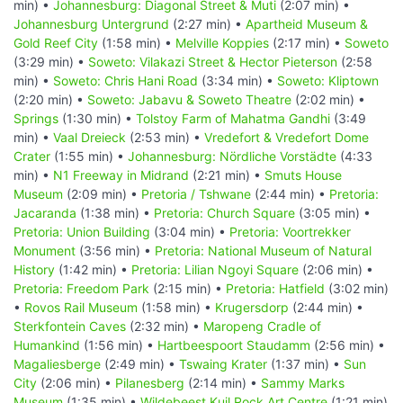
min) •
Johannesburg: Diagonal Street & Muti
(2:07 min) •
Johannesburg Untergrund
(2:27 min) •
Apartheid Museum &
Gold Reef City
(1:58 min) •
Melville Koppies
(2:17 min) •
Soweto
(3:29 min) •
Soweto: Vilakazi Street & Hector Pieterson
(2:58
min) •
Soweto: Chris Hani Road
(3:34 min) •
Soweto: Kliptown
(2:20 min) •
Soweto: Jabavu & Soweto Theatre
(2:02 min) •
Springs
(1:30 min) •
Tolstoy Farm of Mahatma Gandhi
(3:49
min) •
Vaal Dreieck
(2:53 min) •
Vredefort & Vredefort Dome
Crater
(1:55 min) •
Johannesburg: Nördliche Vorstädte
(4:33
min) •
N1 Freeway in Midrand
(2:21 min) •
Smuts House
Museum
(2:09 min) •
Pretoria / Tshwane
(2:44 min) •
Pretoria:
Jacaranda
(1:38 min) •
Pretoria: Church Square
(3:05 min) •
Pretoria: Union Building
(3:04 min) •
Pretoria: Voortrekker
Monument
(3:56 min) •
Pretoria: National Museum of Natural
History
(1:42 min) •
Pretoria: Lilian Ngoyi Square
(2:06 min) •
Pretoria: Freedom Park
(2:15 min) •
Pretoria: Hatfield
(3:02 min)
•
Rovos Rail Museum
(1:58 min) •
Krugersdorp
(2:44 min) •
Sterkfontein Caves
(2:32 min) •
Maropeng Cradle of
Humankind
(1:56 min) •
Hartbeespoort Staudamm
(2:56 min) •
Magaliesberge
(2:49 min) •
Tswaing Krater
(1:37 min) •
Sun
City
(2:06 min) •
Pilanesberg
(2:14 min) •
Sammy Marks
Museum
(1:35 min) •
Wildebeest Kuil Rock Art Centre
(1:21 min)