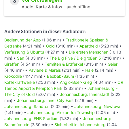
3
Vor Ort loslegen!
Audio, Karte & Infos - auch offline.
Andere Stationen in dieser Audiotour:
Bedienung der App
(1:06 min) •
Traditionelle Speisen &
Getränke
(4:21 min) •
Gold
(3:10 min) •
Apartheid
(5:23 min) •
Verfassung & Ubuntu
(4:27 min) •
Die ersten Menschen
(10:13
min) •
San
(4:03 min) •
The Big Five / Die großen 5
(2:16 min) •
Giraffen
(4:54 min) •
Termiten & Erdferkel
(3:15 min) •
Geier
(4:46 min) •
Paviane & Marais
(2:31 min) •
Haie
(2:14 min) •
Krokodile
(4:47 min) •
Baobab-Baum
(1:35 min) •
Kohlekraftwerke
(2:56 min) •
Anglo-Boer-Krieg
(4:04 min) •
OR
Tambo Airport & Kempton Park
(2:33 min) •
Johannesburg -
The City of Gold
(5:07 min) •
Johannesburg: Innenstadt
(3:22
min) •
Johannesburg: Inner City East
(2:18 min) •
Johannesburg: Sandton
(2:02 min) •
Johannesburg: Newtown
(1:41 min) •
Johannesburg: Alexandra Township
(2:05 min) •
Johannesburg: FNB Stadium
(1:32 min) •
Johannesburg:
Braamfontein
(2:30 min) •
Sicherheit in Johannesburg
(2:04