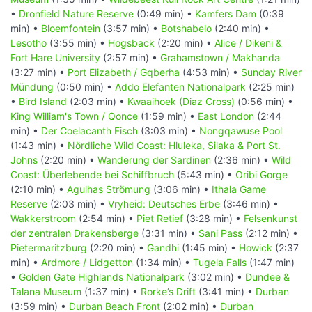
•
Dronfield Nature Reserve
(0:49 min) •
Kamfers Dam
(0:39
min) •
Bloemfontein
(3:57 min) •
Botshabelo
(2:40 min) •
Lesotho
(3:55 min) •
Hogsback
(2:20 min) •
Alice / Dikeni &
Fort Hare University
(2:57 min) •
Grahamstown / Makhanda
(3:27 min) •
Port Elizabeth / Gqberha
(4:53 min) •
Sunday River
Mündung
(0:50 min) •
Addo Elefanten Nationalpark
(2:25 min)
•
Bird Island
(2:03 min) •
Kwaaihoek (Diaz Cross)
(0:56 min) •
King William's Town / Qonce
(1:59 min) •
East London
(2:44
min) •
Der Coelacanth Fisch
(3:03 min) •
Nongqawuse Pool
(1:43 min) •
Nördliche Wild Coast: Hluleka, Silaka & Port St.
Johns
(2:20 min) •
Wanderung der Sardinen
(2:36 min) •
Wild
Coast: Überlebende bei Schiffbruch
(5:43 min) •
Oribi Gorge
(2:10 min) •
Agulhas Strömung
(3:06 min) •
Ithala Game
Reserve
(2:03 min) •
Vryheid: Deutsches Erbe
(3:46 min) •
Wakkerstroom
(2:54 min) •
Piet Retief
(3:28 min) •
Felsenkunst
der zentralen Drakensberge
(3:31 min) •
Sani Pass
(2:12 min) •
Pietermaritzburg
(2:20 min) •
Gandhi
(1:45 min) •
Howick
(2:37
min) •
Ardmore / Lidgetton
(1:34 min) •
Tugela Falls
(1:47 min)
•
Golden Gate Highlands Nationalpark
(3:02 min) •
Dundee &
Talana Museum
(1:37 min) •
Rorke’s Drift
(3:41 min) •
Durban
(3:59 min) •
Durban Beach Front
(2:02 min) •
Durban