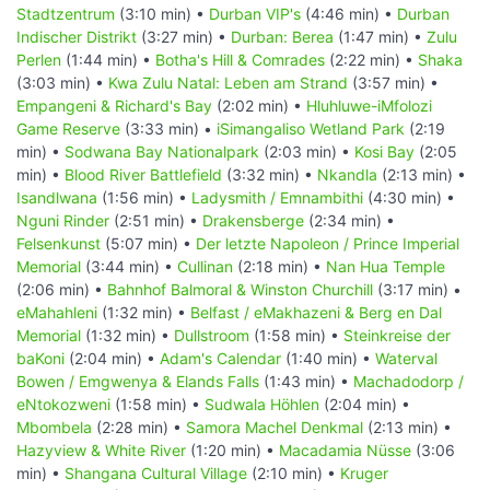
Stadtzentrum
(3:10 min) •
Durban VIP's
(4:46 min) •
Durban
Indischer Distrikt
(3:27 min) •
Durban: Berea
(1:47 min) •
Zulu
Perlen
(1:44 min) •
Botha's Hill & Comrades
(2:22 min) •
Shaka
(3:03 min) •
Kwa Zulu Natal: Leben am Strand
(3:57 min) •
Empangeni & Richard's Bay
(2:02 min) •
Hluhluwe-iMfolozi
Game Reserve
(3:33 min) •
iSimangaliso Wetland Park
(2:19
min) •
Sodwana Bay Nationalpark
(2:03 min) •
Kosi Bay
(2:05
min) •
Blood River Battlefield
(3:32 min) •
Nkandla
(2:13 min) •
Isandlwana
(1:56 min) •
Ladysmith / Emnambithi
(4:30 min) •
Nguni Rinder
(2:51 min) •
Drakensberge
(2:34 min) •
Felsenkunst
(5:07 min) •
Der letzte Napoleon / Prince Imperial
Memorial
(3:44 min) •
Cullinan
(2:18 min) •
Nan Hua Temple
(2:06 min) •
Bahnhof Balmoral & Winston Churchill
(3:17 min) •
eMahahleni
(1:32 min) •
Belfast / eMakhazeni & Berg en Dal
Memorial
(1:32 min) •
Dullstroom
(1:58 min) •
Steinkreise der
baKoni
(2:04 min) •
Adam's Calendar
(1:40 min) •
Waterval
Bowen / Emgwenya & Elands Falls
(1:43 min) •
Machadodorp /
eNtokozweni
(1:58 min) •
Sudwala Höhlen
(2:04 min) •
Mbombela
(2:28 min) •
Samora Machel Denkmal
(2:13 min) •
Hazyview & White River
(1:20 min) •
Macadamia Nüsse
(3:06
min) •
Shangana Cultural Village
(2:10 min) •
Kruger