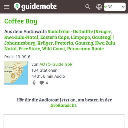
search
language
menu
Coffee Bay
Aus dem Audiowalk
Südafrika - Osthälfte (Kruger,
Kwa-Zulu-Natal, Eastern Cape, Limpopo, Gauteng) |
Johannesburg, Krüger, Pretoria, Gauteng, Kwa Zulu
Natal, Free State, Wild Coast, Panorama Route
Preis: 19.99 €
von
AOYO-Guide GbR
164 Stationen
443:56 min Audio
directions_walk
favorite
4
Hör dir die Audiotour jetzt an, am besten in der
Großansicht
.