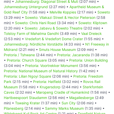
min) •
Johannesburg: Diagonal Street & Muti
(2:07 min) •
Johannesburg Untergrund
(2:27 min) •
Apartheid Museum &
Gold Reef City
(1:58 min) •
Melville Koppies
(2:17 min) •
Soweto
(3:29 min) •
Soweto: Vilakazi Street & Hector Pieterson
(2:58
min) •
Soweto: Chris Hani Road
(3:34 min) •
Soweto: Kliptown
(2:20 min) •
Soweto: Jabavu & Soweto Theatre
(2:02 min) •
Tolstoy Farm of Mahatma Gandhi
(3:49 min) •
Vaal Dreieck
(2:53 min) •
Vredefort & Vredefort Dome Crater
(1:55 min) •
Johannesburg: Nördliche Vorstädte
(4:33 min) •
N1 Freeway in
Midrand
(2:21 min) •
Smuts House Museum
(2:09 min) •
Pretoria / Tshwane
(2:44 min) •
Pretoria: Jacaranda
(1:38 min)
•
Pretoria: Church Square
(3:05 min) •
Pretoria: Union Building
(3:04 min) •
Pretoria: Voortrekker Monument
(3:56 min) •
Pretoria: National Museum of Natural History
(1:42 min) •
Pretoria: Lilian Ngoyi Square
(2:06 min) •
Pretoria: Freedom
Park
(2:15 min) •
Pretoria: Hatfield
(3:02 min) •
Rovos Rail
Museum
(1:58 min) •
Krugersdorp
(2:44 min) •
Sterkfontein
Caves
(2:32 min) •
Maropeng Cradle of Humankind
(1:56 min) •
Hartbeespoort Staudamm
(2:56 min) •
Magaliesberge
(2:49
min) •
Tswaing Krater
(1:37 min) •
Sun City
(2:06 min) •
Pilanesberg
(2:14 min) •
Sammy Marks Museum
(1:35 min) •
Wildebeest Kuil Rock Art Centre
(1:21 min) •
Dronfield Nature