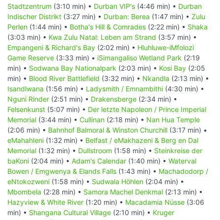
Stadtzentrum
(3:10 min) •
Durban VIP's
(4:46 min) •
Durban
Indischer Distrikt
(3:27 min) •
Durban: Berea
(1:47 min) •
Zulu
Perlen
(1:44 min) •
Botha's Hill & Comrades
(2:22 min) •
Shaka
(3:03 min) •
Kwa Zulu Natal: Leben am Strand
(3:57 min) •
Empangeni & Richard's Bay
(2:02 min) •
Hluhluwe-iMfolozi
Game Reserve
(3:33 min) •
iSimangaliso Wetland Park
(2:19
min) •
Sodwana Bay Nationalpark
(2:03 min) •
Kosi Bay
(2:05
min) •
Blood River Battlefield
(3:32 min) •
Nkandla
(2:13 min) •
Isandlwana
(1:56 min) •
Ladysmith / Emnambithi
(4:30 min) •
Nguni Rinder
(2:51 min) •
Drakensberge
(2:34 min) •
Felsenkunst
(5:07 min) •
Der letzte Napoleon / Prince Imperial
Memorial
(3:44 min) •
Cullinan
(2:18 min) •
Nan Hua Temple
(2:06 min) •
Bahnhof Balmoral & Winston Churchill
(3:17 min) •
eMahahleni
(1:32 min) •
Belfast / eMakhazeni & Berg en Dal
Memorial
(1:32 min) •
Dullstroom
(1:58 min) •
Steinkreise der
baKoni
(2:04 min) •
Adam's Calendar
(1:40 min) •
Waterval
Bowen / Emgwenya & Elands Falls
(1:43 min) •
Machadodorp /
eNtokozweni
(1:58 min) •
Sudwala Höhlen
(2:04 min) •
Mbombela
(2:28 min) •
Samora Machel Denkmal
(2:13 min) •
Hazyview & White River
(1:20 min) •
Macadamia Nüsse
(3:06
min) •
Shangana Cultural Village
(2:10 min) •
Kruger