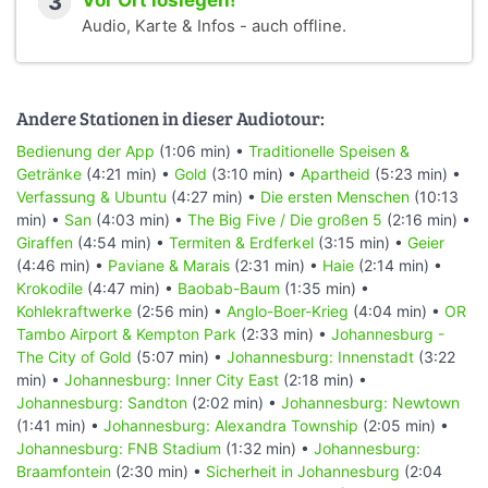
3
Vor Ort loslegen!
Audio, Karte & Infos - auch offline.
Andere Stationen in dieser Audiotour:
Bedienung der App
(1:06 min) •
Traditionelle Speisen &
Getränke
(4:21 min) •
Gold
(3:10 min) •
Apartheid
(5:23 min) •
Verfassung & Ubuntu
(4:27 min) •
Die ersten Menschen
(10:13
min) •
San
(4:03 min) •
The Big Five / Die großen 5
(2:16 min) •
Giraffen
(4:54 min) •
Termiten & Erdferkel
(3:15 min) •
Geier
(4:46 min) •
Paviane & Marais
(2:31 min) •
Haie
(2:14 min) •
Krokodile
(4:47 min) •
Baobab-Baum
(1:35 min) •
Kohlekraftwerke
(2:56 min) •
Anglo-Boer-Krieg
(4:04 min) •
OR
Tambo Airport & Kempton Park
(2:33 min) •
Johannesburg -
The City of Gold
(5:07 min) •
Johannesburg: Innenstadt
(3:22
min) •
Johannesburg: Inner City East
(2:18 min) •
Johannesburg: Sandton
(2:02 min) •
Johannesburg: Newtown
(1:41 min) •
Johannesburg: Alexandra Township
(2:05 min) •
Johannesburg: FNB Stadium
(1:32 min) •
Johannesburg:
Braamfontein
(2:30 min) •
Sicherheit in Johannesburg
(2:04