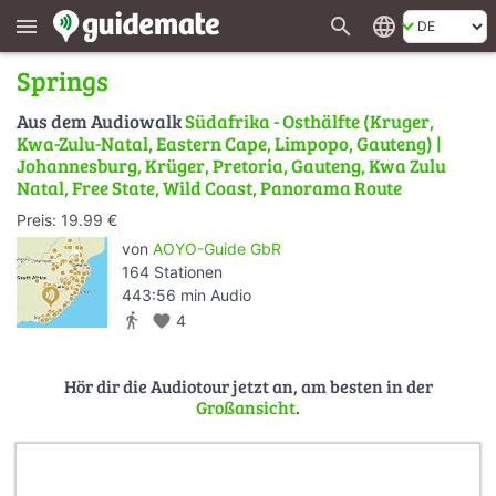
search
language
menu
Springs
Aus dem Audiowalk
Südafrika - Osthälfte (Kruger,
Kwa-Zulu-Natal, Eastern Cape, Limpopo, Gauteng) |
Johannesburg, Krüger, Pretoria, Gauteng, Kwa Zulu
Natal, Free State, Wild Coast, Panorama Route
Preis: 19.99 €
von
AOYO-Guide GbR
164 Stationen
443:56 min Audio
directions_walk
favorite
4
Hör dir die Audiotour jetzt an, am besten in der
Großansicht
.