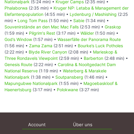
Nationalpark
(5:24 min) •
Kruger Camps
(2:35 min) •
Phalaborwa
(2:35 min) •
Kruger NP: Letaba & Management der
Elefantenpopulation
(4:55 min) •
Lydenburg / Mashishing
(2:25
min) •
Long Tom Pass
(1:50 min) •
Sabie
(1:34 min) •
Souvenirstände an den Mac Mac Falls
(2:53 min) •
Graskop
(1:59 min) •
Pilgrim's Rest
(3:17 min) •
Wälder
(1:50 min) •
God’s Window
(1:57 min) •
Wasserfälle der Panorama Route
(1:56 min) •
Zama Zama
(2:51 min) •
Bourke’s Luck Potholes
(2:22 min) •
Blyde River Canyon
(2:08 min) •
Marieskop &
Three Rondavels Viewpoint
(2:59 min) •
Barberton
(2:48 min) •
Genesis Route
(2:22 min) •
Carolina & Nooitgedacht Dam
National Reserve
(1:19 min) •
Waterberg & Marakele
Nationalpark
(1:38 min) •
Soutpansberg
(1:46 min) •
Mapungubwe Nationalpark
(1:55 min) •
Magoebaskloof &
Haenertsburg
(3:17 min) •
Polokwane
(3:27 min)
Account
Über uns