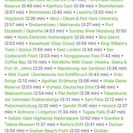
Reserve
(0:49 min) •
Kamfers Dam
(0:39 min) •
Bloemfontein
(3:57 min) •
Botshabelo
(2:40 min) •
Lesotho
(3:55 min) •
Hogsback
(2:20 min) •
Alice / Dikeni & Fort Hare University
(2:57 min) •
Grahamstown / Makhanda
(3:27 min) •
Port
Elizabeth / Gqberha
(4:53 min) •
Sunday River Mündung
(0:50
min) •
Addo Elefanten Nationalpark
(2:25 min) •
Bird Island
(2:03 min) •
Kwaaihoek (Diaz Cross)
(0:56 min) •
King William's
Town / Qonce
(1:59 min) •
East London
(2:44 min) •
Der
Coelacanth Fisch
(3:03 min) •
Nongqawuse Pool
(1:43 min) •
Coffee Bay
(3:10 min) •
Nördliche Wild Coast: Hluleka, Silaka &
Port St. Johns
(2:20 min) •
Wanderung der Sardinen
(2:36 min)
•
Wild Coast: Überlebende bei Schiffbruch
(5:43 min) •
Oribi
Gorge
(2:10 min) •
Agulhas Strömung
(3:06 min) •
Ithala Game
Reserve
(2:03 min) •
Vryheid: Deutsches Erbe
(3:46 min) •
Wakkerstroom
(2:54 min) •
Piet Retief
(3:28 min) •
Felsenkunst
der zentralen Drakensberge
(3:31 min) •
Sani Pass
(2:12 min) •
Pietermaritzburg
(2:20 min) •
Gandhi
(1:45 min) •
Howick
(2:37
min) •
Ardmore / Lidgetton
(1:34 min) •
Tugela Falls
(1:47 min)
•
Golden Gate Highlands Nationalpark
(3:02 min) •
Dundee &
Talana Museum
(1:37 min) •
Rorke’s Drift
(3:41 min) •
Durban
(3:59 min) •
Durban Beach Front
(2:02 min) •
Durban