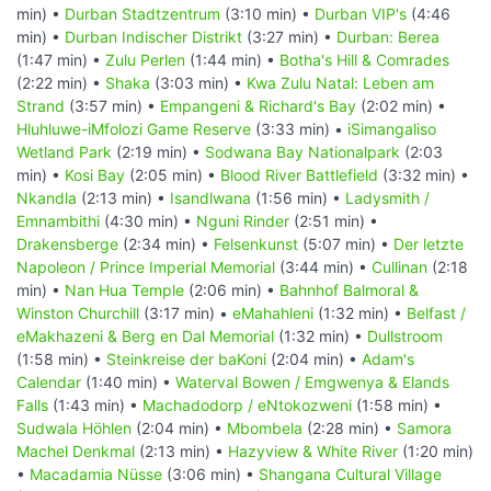
min) •
Durban Stadtzentrum
(3:10 min) •
Durban VIP's
(4:46
min) •
Durban Indischer Distrikt
(3:27 min) •
Durban: Berea
(1:47 min) •
Zulu Perlen
(1:44 min) •
Botha's Hill & Comrades
(2:22 min) •
Shaka
(3:03 min) •
Kwa Zulu Natal: Leben am
Strand
(3:57 min) •
Empangeni & Richard's Bay
(2:02 min) •
Hluhluwe-iMfolozi Game Reserve
(3:33 min) •
iSimangaliso
Wetland Park
(2:19 min) •
Sodwana Bay Nationalpark
(2:03
min) •
Kosi Bay
(2:05 min) •
Blood River Battlefield
(3:32 min) •
Nkandla
(2:13 min) •
Isandlwana
(1:56 min) •
Ladysmith /
Emnambithi
(4:30 min) •
Nguni Rinder
(2:51 min) •
Drakensberge
(2:34 min) •
Felsenkunst
(5:07 min) •
Der letzte
Napoleon / Prince Imperial Memorial
(3:44 min) •
Cullinan
(2:18
min) •
Nan Hua Temple
(2:06 min) •
Bahnhof Balmoral &
Winston Churchill
(3:17 min) •
eMahahleni
(1:32 min) •
Belfast /
eMakhazeni & Berg en Dal Memorial
(1:32 min) •
Dullstroom
(1:58 min) •
Steinkreise der baKoni
(2:04 min) •
Adam's
Calendar
(1:40 min) •
Waterval Bowen / Emgwenya & Elands
Falls
(1:43 min) •
Machadodorp / eNtokozweni
(1:58 min) •
Sudwala Höhlen
(2:04 min) •
Mbombela
(2:28 min) •
Samora
Machel Denkmal
(2:13 min) •
Hazyview & White River
(1:20 min)
•
Macadamia Nüsse
(3:06 min) •
Shangana Cultural Village