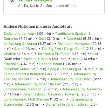
3
Vor Ort loslegen!
Audio, Karte & Infos - auch offline.
Andere Stationen in dieser Audiotour:
Bedienung der App
(1:06 min) •
Traditionelle Speisen &
Getränke
(4:21 min) •
Gold
(3:10 min) •
Apartheid
(5:23 min) •
Verfassung & Ubuntu
(4:27 min) •
Die ersten Menschen
(10:13
min) •
San
(4:03 min) •
The Big Five / Die großen 5
(2:16 min) •
Giraffen
(4:54 min) •
Termiten & Erdferkel
(3:15 min) •
Geier
(4:46 min) •
Paviane & Marais
(2:31 min) •
Haie
(2:14 min) •
Krokodile
(4:47 min) •
Baobab-Baum
(1:35 min) •
Kohlekraftwerke
(2:56 min) •
Anglo-Boer-Krieg
(4:04 min) •
OR
Tambo Airport & Kempton Park
(2:33 min) •
Johannesburg -
The City of Gold
(5:07 min) •
Johannesburg: Innenstadt
(3:22
min) •
Johannesburg: Inner City East
(2:18 min) •
Johannesburg: Sandton
(2:02 min) •
Johannesburg: Newtown
(1:41 min) •
Johannesburg: Alexandra Township
(2:05 min) •
Johannesburg: FNB Stadium
(1:32 min) •
Johannesburg:
Braamfontein
(2:30 min) •
Sicherheit in Johannesburg
(2:04