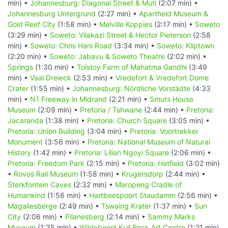
min) •
Johannesburg: Diagonal Street & Muti
(2:07 min) •
Johannesburg Untergrund
(2:27 min) •
Apartheid Museum &
Gold Reef City
(1:58 min) •
Melville Koppies
(2:17 min) •
Soweto
(3:29 min) •
Soweto: Vilakazi Street & Hector Pieterson
(2:58
min) •
Soweto: Chris Hani Road
(3:34 min) •
Soweto: Kliptown
(2:20 min) •
Soweto: Jabavu & Soweto Theatre
(2:02 min) •
Springs
(1:30 min) •
Tolstoy Farm of Mahatma Gandhi
(3:49
min) •
Vaal Dreieck
(2:53 min) •
Vredefort & Vredefort Dome
Crater
(1:55 min) •
Johannesburg: Nördliche Vorstädte
(4:33
min) •
N1 Freeway in Midrand
(2:21 min) •
Smuts House
Museum
(2:09 min) •
Pretoria / Tshwane
(2:44 min) •
Pretoria:
Jacaranda
(1:38 min) •
Pretoria: Church Square
(3:05 min) •
Pretoria: Union Building
(3:04 min) •
Pretoria: Voortrekker
Monument
(3:56 min) •
Pretoria: National Museum of Natural
History
(1:42 min) •
Pretoria: Lilian Ngoyi Square
(2:06 min) •
Pretoria: Freedom Park
(2:15 min) •
Pretoria: Hatfield
(3:02 min)
•
Rovos Rail Museum
(1:58 min) •
Krugersdorp
(2:44 min) •
Sterkfontein Caves
(2:32 min) •
Maropeng Cradle of
Humankind
(1:56 min) •
Hartbeespoort Staudamm
(2:56 min) •
Magaliesberge
(2:49 min) •
Tswaing Krater
(1:37 min) •
Sun
City
(2:06 min) •
Pilanesberg
(2:14 min) •
Sammy Marks
Museum
(1:35 min) •
Wildebeest Kuil Rock Art Centre
(1:21 min)