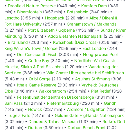
•
Dronfield Nature Reserve
(0:49 min) •
Kamfers Dam
(0:39
min) •
Bloemfontein
(3:57 min) •
Botshabelo
(2:40 min) •
Lesotho
(3:55 min) •
Hogsback
(2:20 min) •
Alice / Dikeni &
Fort Hare University
(2:57 min) •
Grahamstown / Makhanda
(3:27 min) •
Port Elizabeth / Gqberha
(4:53 min) •
Sunday River
Mündung
(0:50 min) •
Addo Elefanten Nationalpark
(2:25 min)
•
Bird Island
(2:03 min) •
Kwaaihoek (Diaz Cross)
(0:56 min) •
King William's Town / Qonce
(1:59 min) •
East London
(2:44
min) •
Der Coelacanth Fisch
(3:03 min) •
Nongqawuse Pool
(1:43 min) •
Coffee Bay
(3:10 min) •
Nördliche Wild Coast:
Hluleka, Silaka & Port St. Johns
(2:20 min) •
Wanderung der
Sardinen
(2:36 min) •
Wild Coast: Überlebende bei Schiffbruch
(5:43 min) •
Oribi Gorge
(2:10 min) •
Agulhas Strömung
(3:06
min) •
Ithala Game Reserve
(2:03 min) •
Vryheid: Deutsches
Erbe
(3:46 min) •
Wakkerstroom
(2:54 min) •
Piet Retief
(3:28
min) •
Felsenkunst der zentralen Drakensberge
(3:31 min) •
Sani Pass
(2:12 min) •
Pietermaritzburg
(2:20 min) •
Gandhi
(1:45 min) •
Howick
(2:37 min) •
Ardmore / Lidgetton
(1:34 min)
•
Tugela Falls
(1:47 min) •
Golden Gate Highlands Nationalpark
(3:02 min) •
Dundee & Talana Museum
(1:37 min) •
Rorke’s Drift
(3:41 min) •
Durban
(3:59 min) •
Durban Beach Front
(2:02