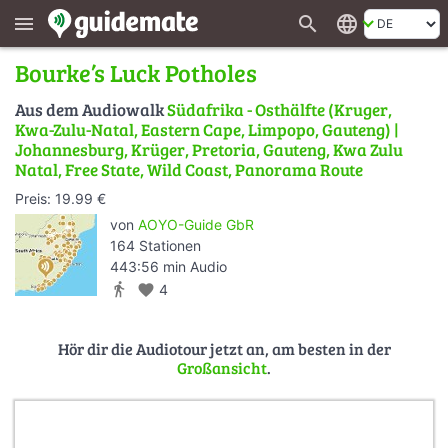
search
language
menu
Bourke’s Luck Potholes
Aus dem Audiowalk
Südafrika - Osthälfte (Kruger,
Kwa-Zulu-Natal, Eastern Cape, Limpopo, Gauteng) |
Johannesburg, Krüger, Pretoria, Gauteng, Kwa Zulu
Natal, Free State, Wild Coast, Panorama Route
Preis: 19.99 €
von
AOYO-Guide GbR
164 Stationen
443:56 min Audio
directions_walk
favorite
4
Hör dir die Audiotour jetzt an, am besten in der
Großansicht
.