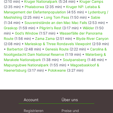
(2:10 min) •
Kruger Nationalpark
(5:24 min) •
Kruger Camps
(2:35 min) •
Phalaborwa
(2:35 min) •
Kruger NP: Letaba &
Management der Elefantenpopulation
(4:55 min) •
Lydenburg /
Mashishing
(2:25 min) •
Long Tom Pass
(1:50 min) •
Sabie
(1:34 min) •
Souvenirstände an den Mac Mac Falls
(2:53 min) •
Graskop
(1:59 min) •
Pilgrim's Rest
(3:17 min) •
Wälder
(1:50
min) •
God’s Window
(1:57 min) •
Wasserfälle der Panorama
Route
(1:56 min) •
Zama Zama
(2:51 min) •
Blyde River Canyon
(2:08 min) •
Marieskop & Three Rondavels Viewpoint
(2:59 min)
•
Barberton
(2:48 min) •
Genesis Route
(2:22 min) •
Carolina &
Nooitgedacht Dam National Reserve
(1:19 min) •
Waterberg &
Marakele Nationalpark
(1:38 min) •
Soutpansberg
(1:46 min) •
Mapungubwe Nationalpark
(1:55 min) •
Magoebaskloof &
Haenertsburg
(3:17 min) •
Polokwane
(3:27 min)
Account
Über uns
Registrieren
Preise und