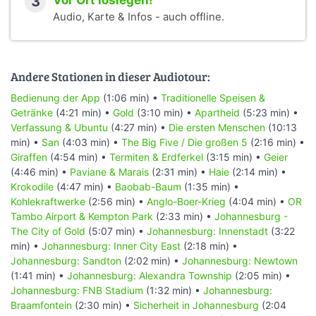
3
Vor Ort loslegen!
Audio, Karte & Infos - auch offline.
Andere Stationen in dieser Audiotour:
Bedienung der App
(1:06 min) •
Traditionelle Speisen &
Getränke
(4:21 min) •
Gold
(3:10 min) •
Apartheid
(5:23 min) •
Verfassung & Ubuntu
(4:27 min) •
Die ersten Menschen
(10:13
min) •
San
(4:03 min) •
The Big Five / Die großen 5
(2:16 min) •
Giraffen
(4:54 min) •
Termiten & Erdferkel
(3:15 min) •
Geier
(4:46 min) •
Paviane & Marais
(2:31 min) •
Haie
(2:14 min) •
Krokodile
(4:47 min) •
Baobab-Baum
(1:35 min) •
Kohlekraftwerke
(2:56 min) •
Anglo-Boer-Krieg
(4:04 min) •
OR
Tambo Airport & Kempton Park
(2:33 min) •
Johannesburg -
The City of Gold
(5:07 min) •
Johannesburg: Innenstadt
(3:22
min) •
Johannesburg: Inner City East
(2:18 min) •
Johannesburg: Sandton
(2:02 min) •
Johannesburg: Newtown
(1:41 min) •
Johannesburg: Alexandra Township
(2:05 min) •
Johannesburg: FNB Stadium
(1:32 min) •
Johannesburg:
Braamfontein
(2:30 min) •
Sicherheit in Johannesburg
(2:04