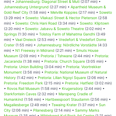
min) •
Johannesburg: Diagonal Street & Muti
(2:07 min) •
Johannesburg Untergrund
(2:27 min) •
Apartheid Museum &
Gold Reef City
(1:58 min) •
Melville Koppies
(2:17 min) •
Soweto
(3:29 min) •
Soweto: Vilakazi Street & Hector Pieterson
(2:58
min) •
Soweto: Chris Hani Road
(3:34 min) •
Soweto: Kliptown
(2:20 min) •
Soweto: Jabavu & Soweto Theatre
(2:02 min) •
Springs
(1:30 min) •
Tolstoy Farm of Mahatma Gandhi
(3:49
min) •
Vaal Dreieck
(2:53 min) •
Vredefort & Vredefort Dome
Crater
(1:55 min) •
Johannesburg: Nördliche Vorstädte
(4:33
min) •
N1 Freeway in Midrand
(2:21 min) •
Smuts House
Museum
(2:09 min) •
Pretoria / Tshwane
(2:44 min) •
Pretoria:
Jacaranda
(1:38 min) •
Pretoria: Church Square
(3:05 min) •
Pretoria: Union Building
(3:04 min) •
Pretoria: Voortrekker
Monument
(3:56 min) •
Pretoria: National Museum of Natural
History
(1:42 min) •
Pretoria: Lilian Ngoyi Square
(2:06 min) •
Pretoria: Freedom Park
(2:15 min) •
Pretoria: Hatfield
(3:02 min)
•
Rovos Rail Museum
(1:58 min) •
Krugersdorp
(2:44 min) •
Sterkfontein Caves
(2:32 min) •
Maropeng Cradle of
Humankind
(1:56 min) •
Hartbeespoort Staudamm
(2:56 min) •
Magaliesberge
(2:49 min) •
Tswaing Krater
(1:37 min) •
Sun
City
(2:06 min) •
Pilanesberg
(2:14 min) •
Sammy Marks
Museum
(1:35 min) •
Wildebeest Kuil Rock Art Centre
(1:21 min)