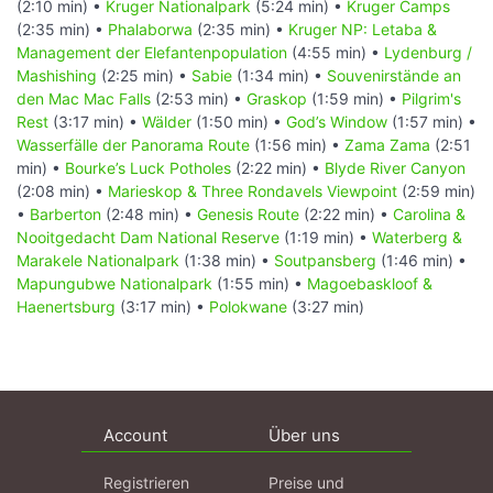
(2:10 min) •
Kruger Nationalpark
(5:24 min) •
Kruger Camps
(2:35 min) •
Phalaborwa
(2:35 min) •
Kruger NP: Letaba &
Management der Elefantenpopulation
(4:55 min) •
Lydenburg /
Mashishing
(2:25 min) •
Sabie
(1:34 min) •
Souvenirstände an
den Mac Mac Falls
(2:53 min) •
Graskop
(1:59 min) •
Pilgrim's
Rest
(3:17 min) •
Wälder
(1:50 min) •
God’s Window
(1:57 min) •
Wasserfälle der Panorama Route
(1:56 min) •
Zama Zama
(2:51
min) •
Bourke’s Luck Potholes
(2:22 min) •
Blyde River Canyon
(2:08 min) •
Marieskop & Three Rondavels Viewpoint
(2:59 min)
•
Barberton
(2:48 min) •
Genesis Route
(2:22 min) •
Carolina &
Nooitgedacht Dam National Reserve
(1:19 min) •
Waterberg &
Marakele Nationalpark
(1:38 min) •
Soutpansberg
(1:46 min) •
Mapungubwe Nationalpark
(1:55 min) •
Magoebaskloof &
Haenertsburg
(3:17 min) •
Polokwane
(3:27 min)
Account
Über uns
Registrieren
Preise und