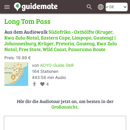
search
language
menu
Long Tom Pass
Aus dem Audiowalk
Südafrika - Osthälfte (Kruger,
Kwa-Zulu-Natal, Eastern Cape, Limpopo, Gauteng) |
Johannesburg, Krüger, Pretoria, Gauteng, Kwa Zulu
Natal, Free State, Wild Coast, Panorama Route
Preis: 19.99 €
von
AOYO-Guide GbR
164 Stationen
443:56 min Audio
directions_walk
favorite
4
Hör dir die Audiotour jetzt an, am besten in der
Großansicht
.