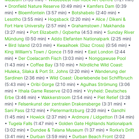
•
Dronfield Nature Reserve
(0:49 min) •
Kamfers Dam
(0:39
min) •
Bloemfontein
(3:57 min) •
Botshabelo
(2:40 min) •
Lesotho
(3:55 min) •
Hogsback
(2:20 min) •
Alice / Dikeni &
Fort Hare University
(2:57 min) •
Grahamstown / Makhanda
(3:27 min) •
Port Elizabeth / Gqberha
(4:53 min) •
Sunday River
Mündung
(0:50 min) •
Addo Elefanten Nationalpark
(2:25 min)
•
Bird Island
(2:03 min) •
Kwaaihoek (Diaz Cross)
(0:56 min) •
King William's Town / Qonce
(1:59 min) •
East London
(2:44
min) •
Der Coelacanth Fisch
(3:03 min) •
Nongqawuse Pool
(1:43 min) •
Coffee Bay
(3:10 min) •
Nördliche Wild Coast:
Hluleka, Silaka & Port St. Johns
(2:20 min) •
Wanderung der
Sardinen
(2:36 min) •
Wild Coast: Überlebende bei Schiffbruch
(5:43 min) •
Oribi Gorge
(2:10 min) •
Agulhas Strömung
(3:06
min) •
Ithala Game Reserve
(2:03 min) •
Vryheid: Deutsches
Erbe
(3:46 min) •
Wakkerstroom
(2:54 min) •
Piet Retief
(3:28
min) •
Felsenkunst der zentralen Drakensberge
(3:31 min) •
Sani Pass
(2:12 min) •
Pietermaritzburg
(2:20 min) •
Gandhi
(1:45 min) •
Howick
(2:37 min) •
Ardmore / Lidgetton
(1:34 min)
•
Tugela Falls
(1:47 min) •
Golden Gate Highlands Nationalpark
(3:02 min) •
Dundee & Talana Museum
(1:37 min) •
Rorke’s Drift
(3:41 min) •
Durban
(3:59 min) •
Durban Beach Front
(2:02