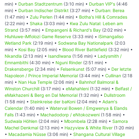
min) •
Durban Stadtzentrum
(3:10 min) •
Durban VIP's
(4:46
min) •
Durban Indischer Distrikt
(3:27 min) •
Durban: Berea
(1:47 min) •
Zulu Perlen
(1:44 min) •
Botha's Hill & Comrades
(2:22 min) •
Shaka
(3:03 min) •
Kwa Zulu Natal: Leben am
Strand
(3:57 min) •
Empangeni & Richard's Bay
(2:02 min) •
Hluhluwe-iMfolozi Game Reserve
(3:33 min) •
iSimangaliso
Wetland Park
(2:19 min) •
Sodwana Bay Nationalpark
(2:03
min) •
Kosi Bay
(2:05 min) •
Blood River Battlefield
(3:32 min) •
Nkandla
(2:13 min) •
Isandlwana
(1:56 min) •
Ladysmith /
Emnambithi
(4:30 min) •
Nguni Rinder
(2:51 min) •
Drakensberge
(2:34 min) •
Felsenkunst
(5:07 min) •
Der letzte
Napoleon / Prince Imperial Memorial
(3:44 min) •
Cullinan
(2:18
min) •
Nan Hua Temple
(2:06 min) •
Bahnhof Balmoral &
Winston Churchill
(3:17 min) •
eMahahleni
(1:32 min) •
Belfast /
eMakhazeni & Berg en Dal Memorial
(1:32 min) •
Dullstroom
(1:58 min) •
Steinkreise der baKoni
(2:04 min) •
Adam's
Calendar
(1:40 min) •
Waterval Bowen / Emgwenya & Elands
Falls
(1:43 min) •
Machadodorp / eNtokozweni
(1:58 min) •
Sudwala Höhlen
(2:04 min) •
Mbombela
(2:28 min) •
Samora
Machel Denkmal
(2:13 min) •
Hazyview & White River
(1:20 min)
•
Macadamia Nüsse
(3:06 min) •
Shangana Cultural Village